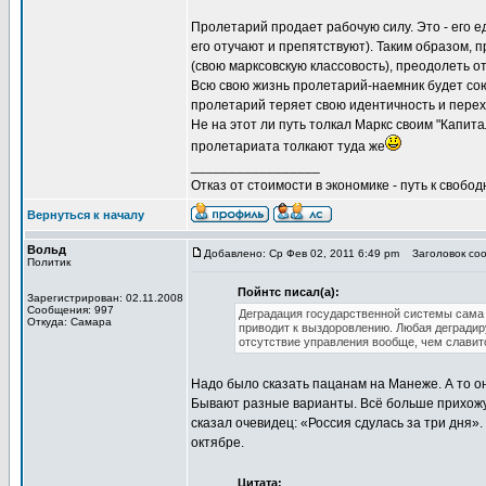
Пролетарий продает рабочую силу. Это - его е
его отучают и препятствуют). Таким образом, 
(свою марксовскую классовость), преодолеть 
Всю свою жизнь пролетарий-наемник будет сою
пролетарий теряет свою идентичность и перех
Не на этот ли путь толкал Маркс своим "Капита
пролетариата толкают туда же
_________________
Отказ от стоимости в экономике - путь к свобод
Вернуться к началу
Вольд
Добавлено: Ср Фев 02, 2011 6:49 pm
Заголовок сооб
Политик
Пойнтс писал(а):
Зарегистрирован: 02.11.2008
Сообщения: 997
Деградация государственной системы сама 
Откуда: Самара
приводит к выздоровлению. Любая деградир
отсутствие управления вообще, чем славит
Надо было сказать пацанам на Манеже. А то он
Бывают разные варианты. Всё больше прихожу к
сказал очевидец: «Россия сдулась за три дня».
октябре.
Цитата: