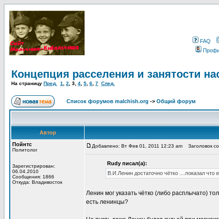
FAQ
Проф
Концепция расселения и занятости на
На страницу
Пред.
1
,
2
,
3
,
4
,
5
,
6
,
7
След.
Список форумов malchish.org
->
Общий форум
Автор
Пойнтс
Добавлено: Вт Фев 01, 2011 12:23 am
Заголовок соо
Политолог
Rudy писал(а):
Зарегистрирован:
06.04.2010
В.И.Ленин достаточно чётко ....показал что
Сообщения: 1866
Откуда: Владивосток
Ленин мог указать чётко (либо расплычато) то
есть ленинцы?