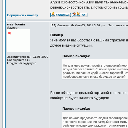
А уж в Юго-восточной Азии вами так обожаемой
революционерствовать, а потом строить социа
Вернуться к началу
was_bornin
Добавлено: Чт Фев 03, 2011 3:36 pm
Заголовок сооб
Лауреат
Пионер
Я не могу за вас бороться с вашими страхами 
другое видение ситуации.
Пионер писал(а):
Зарегистрирован: 11.05.2009
Сообщения: 641
Откуда: Из Будущего
Но для миллионов людей это огромный неопр
лозунг "переселяйтесь", но не даете никак
реализации ваших идей. А если гарантий нет
необоснованному риску будущее их детей.
Вы не обладаете цельной картиной того, что п
вообще не будет никакого будущего.
Пионер писал(а):
Для начала предложите людям гарантирован
что после переселения каждый станет жить
райские условия для каждого, то покажите 