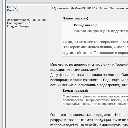
Вольд
Добавлено: Чт Фев 03, 2011 12:16 pm
Заголовок соо
Политик
Пойнтс писал(а):
Зарегистрирован: 02.11.2008
Сообщения: 997
Вольд писал(а):
Откуда: Самара
Всё больше прихожу к выводу, что ф
Ну да, вы же выше конспирологии. Это 
"кайзеровские" деньги Ленина, и масонс
сдутию всё готово. Так пацанам и пере
Мне что-то не доложили: а что Ленин и Троцкий
подозрительными деньгами?
Да, у февралистов масон сидел на масоне. Од
беспорядки в стане союзников? Ведь ещё ни од
есть (и весьма обоснованные подозрения), что
Вольд писал(а):
Ошибаетесь. Даже после того, как крестьян
производство. Ни при советской власти, ни
продаваться, несмотря на приярлыченную 
Очень хотели заниматься и продавать. Но при 
разруха и товаров взамен продукции почти не
каппроизводству. Но перейти в доминирующую 