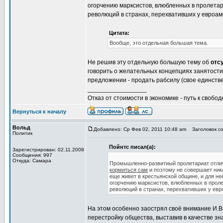
огорчению марксистов, влюбленных в пролетари
революций в странах, перехвативших у евроам
Цитата:
Вообще, это отдельная большая тема.
Не решив эту отдельную большую тему об
отс
говорить о желательных концепциях занятости
предложении - продать рабсилу (свое единств
_________________
Отказ от стоимости в экономике - путь к свобод
Вернуться к началу
Вольд
Добавлено: Ср Фев 02, 2011 10:48 am
Заголовок со
Политик
Пойнтс писал(а):
Зарегистрирован: 02.11.2008
Сообщения: 997
Откуда: Самара
Промышленно-развитиый пролетариат отлично
кормиться сам
и поэтому не совершает ни
еще живет в крестьянской общине, и для не
огорчению марксистов, влюбленных в пролет
революций в странах, перехвативших у евр
На этом особенно заострял своё внимание И.В
перестройку общества, выставив в качестве з