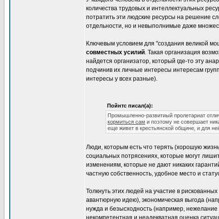
количества трудовых и интеллектуальных рес
потратить эти людские ресурсы на решение сл
отдельности, но и невыполнимые даже множес
Ключевым условием для "создания великой мо
совместных усилий
. Такая организация возм
найдется организатор, который где-то эту ан
подчинив их личные интересы интересам группы
интересы у всех разные).
Пойнтс писал(а):
Промышленно-развитиый пролетариат отлично
кормиться сам
и поэтому не совершает ни
еще живет в крестьянской общине, и для не
Люди, которым есть что терять (хорошую жизн
социальных потрясениях, которые могут лишит
изменениям, которые не дают никаких гаранти
частную собственность, удобное место и статус
Толкнуть этих людей на участие в рискованных
авантюрную идею), экономическая выгода (на
нужда и безысходность (например, нежелание
некомпетентная и неадекватная оценка ситуац