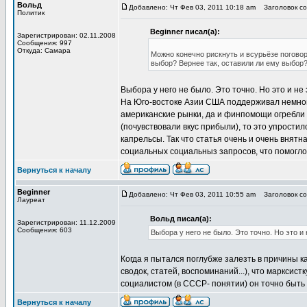
Вольд
Добавлено: Чт Фев 03, 2011 10:18 am
Заголовок соо
Политик
Beginner писал(а):
Зарегистрирован: 02.11.2008
Сообщения: 997
Откуда: Самара
Можно конечно рискнуть и всурьёзе поговор
выбор? Вернее так, оставили ли ему выбор?
Выбора у него не было. Это точно. Но это и н
На Юго-востоке Азии США поддерживал немноги
американские рынки, да и финпомощи огребли 
(почувствовали вкус прибыли), то это упрости
капрельсы. Так что статья очень и очень внят
социальных социальныз запросов, что помогло
Вернуться к началу
Beginner
Добавлено: Чт Фев 03, 2011 10:55 am
Заголовок соо
Лауреат
Вольд писал(а):
Зарегистрирован: 11.12.2009
Сообщения: 603
Выбора у него не было. Это точно. Но это 
Когда я пытался поглубже залезть в причины к
сводок, статей, воспоминаний...), что марксист
социалистом (в СССР- понятии) он точно быть 
Вернуться к началу