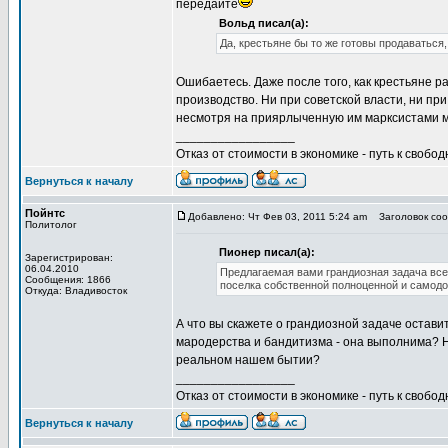
передайте
Вольд писал(а):
Да, крестьяне бы то же готовы продаваться,
Ошибаетесь. Даже после того, как крестьяне р
производство. Ни при советской власти, ни пр
несмотря на приярлыченную им марксистами м
_________________
Отказ от стоимости в экономике - путь к свобод
Вернуться к началу
Пойнтс
Добавлено: Чт Фев 03, 2011 5:24 am
Заголовок сооб
Политолог
Пионер писал(а):
Зарегистрирован:
06.04.2010
Предлагаемая вами грандиозная задача все
Сообщения: 1866
поселка собственной полноценной и самод
Откуда: Владивосток
А что вы скажете о грандиозной задаче остави
мародерства и бандитизма - она выполнима? Не
реальном нашем бытии?
_________________
Отказ от стоимости в экономике - путь к свобод
Вернуться к началу