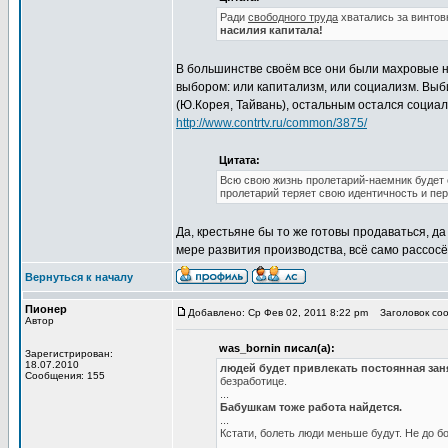
Ради
свободного труда
хватались за винтов
насилия капитала!
В большинстве своём все они были махровые н
выбором: или капитализм, или социализм. Выб
(Ю.Корея, Тайвань), остальным остался социал
http://www.contrtv.ru/common/3875/
Цитата:
Всю свою жизнь пролетарий-наемник будет 
пролетарий теряет свою идентичность и пер
Да, крестьяне бы то же готовы продаваться, да
мере развития производства, всё само рассос
Вернуться к началу
Пионер
Добавлено: Ср Фев 02, 2011 8:22 pm
Заголовок сооб
Автор
was_bornin писал(а):
Зарегистрирован:
18.07.2010
людей будет привлекать постоянная зан
Сообщения: 155
безработице.
...
Бабушкам тоже работа найдется.
...
Кстати, болеть люди меньше будут. Не до бо
...