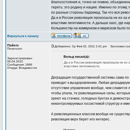
благосостояния и, точно не помню, объединен
терять: это родину и нацию. Именно по этому
по разные стороны баррикад. Так что вся рево
Да и в России революция произошла не из-за 
властями легитимности. А дальше хаос, где на
большинству на коммунизм и марксизм было п
Вернуться к началу
Пойнтс
Добавлено: Ср Фев 02, 2011 2:41 pm
Заголовок сооб
Политолог
Вольд писал(а):
Зарегистрирован:
06.04.2010
Да и в России революция произошла не из-з
Сообщения: 1866
властями легитимности.
Откуда: Владивосток
Деградация государственной системы сама по 
приводит к выздоровлению. Любая деградирующ
отсутствие управления вообще, чем славится
чтобы упала, те революционные силы, которы
зреют на стачках, голодных бунтах и демонст
неконтролируемых госсистемой структур и им
А революционных классов вообще не существуе
революции верх берет его интерес.