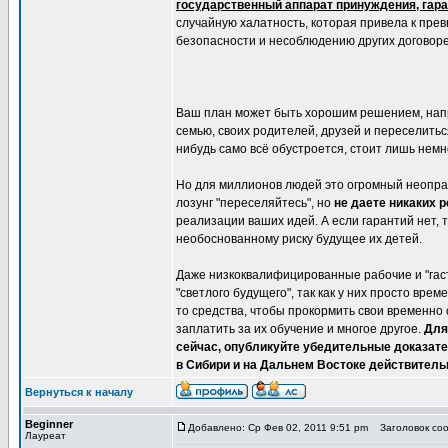
государственный аппарат принуждения, гара
случайную халатность, которая привела к пр
безопасности и несоблюдению других договорен
Ваш план может быть хорошим решением, напри
семью, своих родителей, друзей и переселиться
нибудь само всё обустроется, стоит лишь немн
Но для миллионов людей это огромный неоправ
лозунг "переселяйтесь", но
не даете никаких 
реализации ваших идей. А если гарантий нет, 
необоснованному риску будущее их детей.
Даже низкоквалифицированные рабочие и "гас
"светлого будущего", так как у них просто вре
то средства, чтобы прокормить свои временно 
заплатить за их обучение и многое другое.
Для
сейчас, опубликуйте убедительные доказате
в Сибири и на Дальнем Востоке действитель
Вернуться к началу
Beginner
Добавлено: Ср Фев 02, 2011 9:51 pm
Заголовок сооб
Лауреат