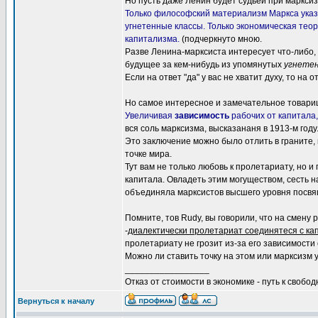
Но пусть даже Ленин будет судьей при марксиз
Только философский материализм Маркса ука
угнетенные классы. Только экономическая те
капитализма.
(подчеркнуто мною.
Разве Ленина-марксиста интересует что-либо, 
будущее за кем-нибудь из упомянутых
угнетен
Если на ответ "да" у вас не хватит духу, то на 
Но самое интересное и замечательное товар
Увеличивая
зависимость
рабочих от капитала
вся соль марксизма, высказананя в 1913-м году
Это заключение можно было отлить в граните, 
точке мира.
Тут вам не только любовь к пролетариату, но 
капитала. Овладеть этим могуществом, сесть н
объединяла марксистов высшего уровня посвящ
Помните, тов Rudy, вы говорили, что на смен
-
диалектически пролетариат соединятеся с ка
пролетариату не грозит из-за его зависимости 
Можно ли ставить точку на этом или марксизм
_________________
Отказ от стоимости в экономике - путь к свобод
Вернуться к началу