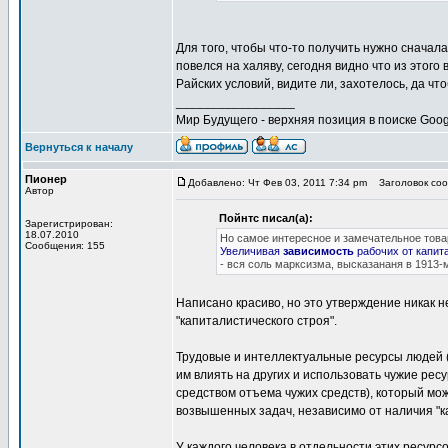
Для того, чтобы что-то получить нужно сначал
повелся на халяву, сегодня видно что из этого
Райских условий, видите ли, захотелось, да ч
_________________
Мир Будущего - верхняя позиция в поиске Goog
Вернуться к началу
Пионер
Добавлено: Чт Фев 03, 2011 7:34 pm
Заголовок сооб
Автор
Пойнтс писал(а):
Зарегистрирован:
18.07.2010
Но самое интересное и замечательное тов
Сообщения: 155
Увеличивая
зависимость
рабочих от капит
- вся соль марксизма, высказананя в 1913-м
Написано красиво, но это утверждение никак 
"капиталистического строя".
Трудовые и интеллектуальные ресурсы людей (а
им влиять на других и использовать чужие рес
средством отъема чужих средств), который мо
возвышенных задач, независимо от наличия "к
У каждого человека в отдельности этих ресурс