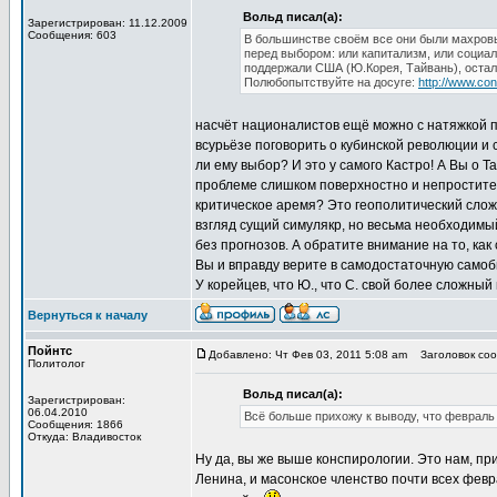
Вольд писал(а):
Зарегистрирован: 11.12.2009
Сообщения: 603
В большинстве своём все они были махровы
перед выбором: или капитализм, или социал
поддержали США (Ю.Корея, Тайвань), остал
Полюбопытствуйте на досуге:
http://www.con
насчёт националистов ещё можно с натяжкой п
всурьёзе поговорить о кубинской революции и 
ли ему выбор? И это у самого Кастро! А Вы о 
проблеме слишком поверхностно и непростите
критическое аремя? Это геополитический слож
взгляд сущий симулякр, но весьма необходимый
без прогнозов. А обратите внимание на то, как
Вы и вправду верите в самодостаточную само
У корейцев, что Ю., что С. свой более сложный
Вернуться к началу
Пойнтс
Добавлено: Чт Фев 03, 2011 5:08 am
Заголовок сооб
Политолог
Вольд писал(а):
Зарегистрирован:
06.04.2010
Всё больше прихожу к выводу, что февраль 
Сообщения: 1866
Откуда: Владивосток
Ну да, вы же выше конспирологии. Это нам, пр
Ленина, и масонское членство почти всех февра