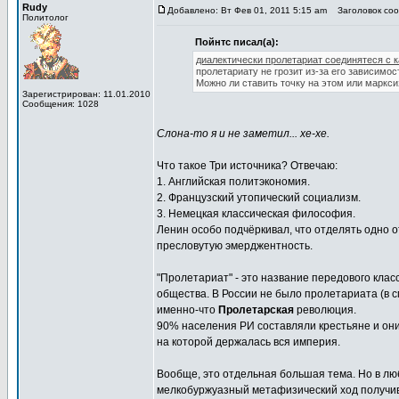
Rudy
Добавлено: Вт Фев 01, 2011 5:15 am
Заголовок сооб
Политолог
Пойнтс писал(а):
диалектически пролетариат соединятеся с 
пролетариату не грозит из-за его зависимос
Можно ли ставить точку на этом или маркс
Зарегистрирован: 11.01.2010
Сообщения: 1028
Слона-то я и не заметил... хе-хе.
Что такое Три источника? Отвечаю:
1. Английская политэкономия.
2. Французский утопический социализм.
3. Немецкая классическая философия.
Ленин особо подчёркивал, что отделять одно о
пресловутую эмерджентность.
"Пролетариат" - это название передового класс
общества. В России не было пролетариата (в с
именно-что
Пролетарская
революция.
90% населения РИ составляли крестьяне и он
на которой держалась вся империя.
Вообще, это отдельная большая тема. Но в люб
мелкобуржуазный метафизический ход получи