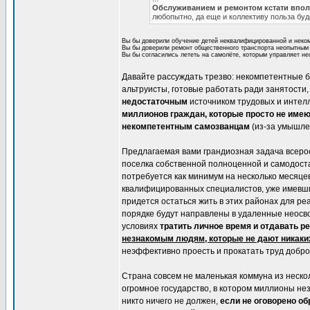
Обслуживанием и ремонтом кстати вполн
любопытно, да еще и коллективу польза буд
Вы бы доверили обучение детей неквалифицированной и неком
Вы бы доверили ремонт общественного транспорта неопытным и
Вы бы согласились лететь на самолёте, которым управляет н
Давайте рассуждать трезво: некомпетентные 
альтруисты, готовые работать ради занятости
недостаточным
источником трудовых и интелл
миллионов граждан, которые просто не име
некомпетентным самозванцам
(из-за умышле
Предлагаемая вами грандиозная задача всерос
поселка собственной полноценной и самодост
потребуется как минимум на несколько месяце
квалифицированных специалистов, уже имевших
придется остаться жить в этих районах для р
порядке будут направлены в удаленные неосво
условиях
тратить личное время и отдавать р
незнакомым людям, которые не дают никаких
неэффективно проесть и прокатать труд добро
Страна совсем не маленькая коммуна из нескол
огромное государство, в котором миллионы нез
никто ничего не должен,
если не оговорено об