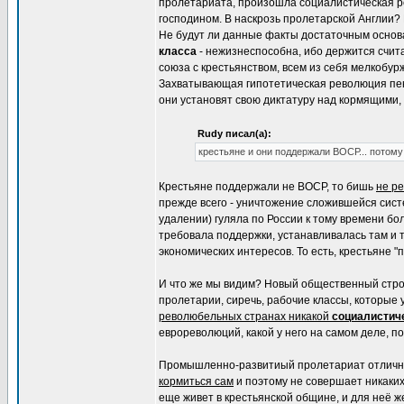
пролетариата, произошла социалистическая р
господином. В наскрозь пролетарской Англии?
Не будут ли данные факты достаточным основа
класса
- нежизнеспособна, ибо держится счита
союза с крестьянством, всем из себя мелкобур
Захватывающая гипотетическая революция пенс
они установят свою диктатуру над кормящими, 
Rudy писал(а):
крестьяне и они поддержали ВОСР... потому
Крестьяне поддержали не ВОСР, то бишь
не р
прежде всего - уничтожение сложившейся сис
удалении) гуляла по России к тому времени бо
требовала поддержки, устанавливалась там и т
экономических интересов. То есть, крестьяне 
И что же мы видим? Новый общественный стр
пролетарии, сиречь, рабочие классы, которые
революбельных странах никакой
социалистич
еврореволюций, какой у него на самом деле, п
Промышленно-развитиый пролетариат отлично з
кормиться сам
и поэтому не совершает никаки
еще живет в крестьянской общине, и для неё ж