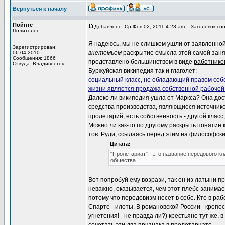
Вернуться к началу
Пойнтс
Добавлено: Ср Фев 02, 2011 4:23 am
Заголовок сооб
Политолог
Я надеюсь, мы не слишком ушли от заявленной
Зарегистрирован:
внетемьем
раскрытие смысла этой самой занято
06.04.2010
Сообщения: 1866
представлено большинством в виде
работнико
Откуда: Владивосток
Буржуйская википедия так и глаголет:
социальный класс, не обладающий правом собс
жизни является продажа собственной рабочей
Далеко ли википедия ушла от Маркса? Она дос
средства производства, являющиеся источнико
пролетарий,
есть собственность
- другой класс
Можно ли как-то по другому раскрыть понятие к
тов. Руди, ссылаясь перед этим на философск
Цитата:
"Пролетариат" - это название передового кл
общества.
Вот попробуй ему возрази, так он из латыни 
неважно, оказывается, чем этот плебс занимает
потому что передовизм несет в себе. Кто в р
Спарте - илоты. В романовской России - крепо
угнетения! - не правда ли?) крестьяне тут же, 