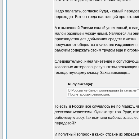
сочетать эти два признака в пролетариате.
Надо полагать, согласно Руди, - самый передов
переходит. Вот он тогда настоящий пролетарий
А в нынешней России самый угнетенный, а сле
малой разницей между ними). Являются ли они 
производства для добывания средств к жизни. И
получают от общества в качестве
иждивения
,
рабочим содержать своим трудом еще и огромн
Следовательно, имея угнетение и сопутсвующи
классовых интересов, результатом революции
господствующему классу. Захватывающе...
Rudy писал(а):
В России не было пролетариата (в смысле "
Пролетарская революция.
То есть, в России всё случилось не по Марксу,
развитие марксизма
. Однако тут тов. Руди, 
рабочему классу. Так всё-таки
рабочий класс
ес
передовой?
И попутный вопрос - в какой стране из опред