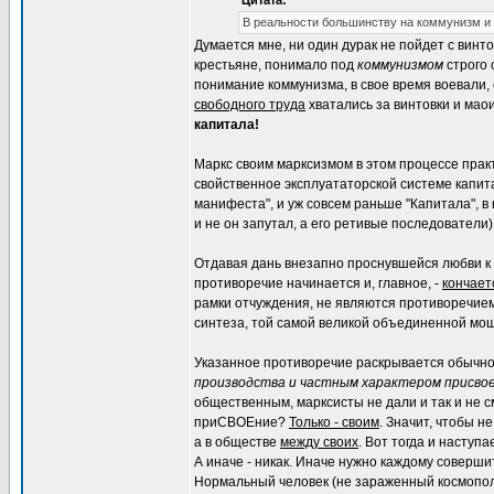
Цитата:
В реальности большинству на коммунизм и
Думается мне, ни один дурак не пойдет с винто
крестьяне, понимало под
коммунизмом
строго 
понимание коммунизма, в свое время воевали,
свободного труда
хватались за винтовки и мао
капитала!
Маркс своим марксизмом в этом процессе прак
свойственное эксплуататорской системе капит
манифеста", и уж совсем раньше "Капитала", в
и не он запутал, а его ретивые последователи)
Отдавая дань внезапно проснувшейся любви к п
противоречие начинается и, главное, -
кончает
рамки отчуждения, не являются противоречием
синтеза, той самой великой объединенной мощ
Указанное противоречие раскрывается обычн
производства и частным характером присво
общественным, марксисты не дали и так и не с
приСВОЕние?
Только - своим
. Значит, чтобы 
а в обществе
между своих
. Вот тогда и наступ
А иначе - никак. Иначе нужно каждому соверши
Нормальный человек (не зараженный космопол