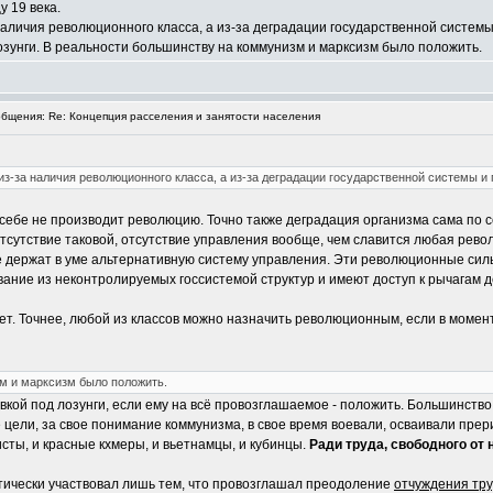
у 19 века.
аличия революционного класса, а из-за деградации государственной системы 
озунги. В реальности большинству на коммунизм и марксизм было положить.
щения: Re: Концепция расселения и занятости населения
из-за наличия революционного класса, а из-за деградации государственной системы и
себе не производит революцию. Точно также деградация организма сама по
отсутствие таковой, отсутствие управления вообще, чем славится любая рев
 держат в уме альтернативную систему управления. Эти революционные силы 
ание из неконтролируемых госсистемой структур и имеют доступ к рычагам
т. Точнее, любой из классов можно назначить революционным, если в момент
м и марксизм было положить.
овкой под лозунги, если ему на всё провозглашаемое - положить. Большинство
е цели, за свое понимание коммунизма, в свое время воевали, осваивали пр
исты, и красные кхмеры, и вьетнамцы, и кубинцы.
Ради труда, свободного от 
тически участвовал лишь тем, что провозглашал преодоление
отчуждения тр