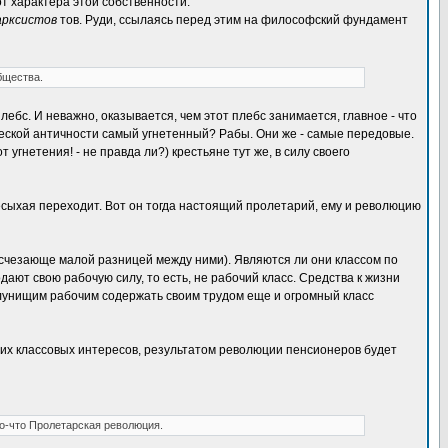
 от характера этой собственности.
марксистов
тов. Руди, ссылаясь перед этим на философский фундамент
бщества.
бс. И неважно, оказывается, чем этот плебс занимается, главное - что
ьческой античности самый угнетенный? Рабы. Они же - самые передовые.
угнетения! - не правда ли?) крестьяне тут же, в силу своего
ересыхая переходит. Вот он тогда настоящий пролетарий, ему и революцию
исчезающе малой разницей между ними). Являются ли они классом по
дают свою рабочую силу, то есть, не рабочий класс. Средства к жизни
олунищим рабочим содержать своим трудом еще и огромный класс
оих классовых интересов, результатом революции пенсионеров будет
но-что Пролетарская революция.