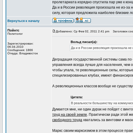
пролетариата изрядно спустила пар уже к конц
Да и в России революция произошла не из-за н
силу, которая предложила наиболее близкие л
Вернуться к началу
Пойнтс
Добавлено: Ср Фев 02, 2011 2:41 pm
Заголовок сооб
Политолог
Вольд писал(а):
Зарегистрирован:
06.04.2010
Да и в России революция произошла не 
Сообщения: 1866
Откуда: Владивосток
Деградация государственной системы сама по 
управления всегда лучше для населения, чем 
чтобы упала, те революционные силы, которые
специлизированных клубах, имеют финансиров
А революционных классов вообще не существуе
Цитата:
В реальности большинству на коммуниз
Думается мне, ни один дурак не пойдет с винт
труд на своей земле
. Практически ради этой ж
свободного труда
хватались за винтовки и мао
Маркс своим марксизмом в этом процессе прак