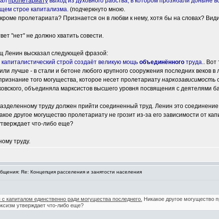
зал
пролетариату
выход из духовного рабства, в котором прозябали доныне в
щем строе капитализма.
(подчеркнуто мною.
кроме пролетариата? Признается он в любви к нему, хотя бы на словах? Вид
ответ "нет" не должно хватить совести.
ищ Ленин высказал следующей фразой:
, капиталистический строй создаёт великую мощь
объединённого
труда.
. Вот
или лучше - в стали и бетоне любого крупного сооружения последних веков в 
и признание того могущества, которое несет пролетариату
наркозависимость
о
аковского, объединяла марксистов высшего уровня посвящения с деятелями ба
у разделенному труду должен прийти соединенный труд. Ленин это соединение
кое другое могущество пролетариату не грозит из-за его зависимости от кап
 утверждает что-либо еще?
ному труду.
щения: Re: Концепция расселения и занятости населения
 с капиталом единственно ради могущества последнего.
Никакое другое могущество пр
рксизм утверждает что-либо еще?