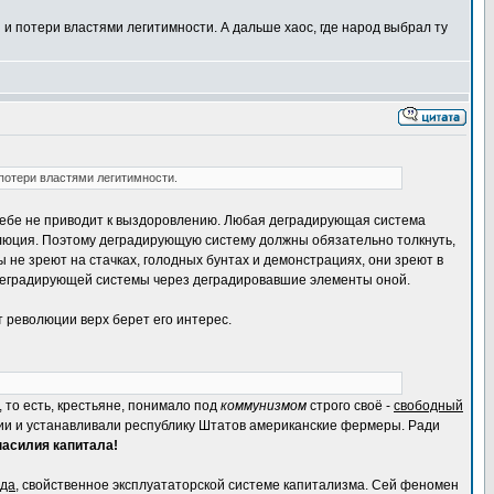
и потери властями легитимности. А дальше хаос, где народ выбрал ту
 потери властями легитимности.
 себе не приводит к выздоровлению. Любая деградирующая система
олюция. Поэтому деградирующую систему должны обязательно толкнуть,
не зреют на стачках, голодных бунтах и демонстрациях, они зреют в
 деградирующей системы через деградировавшие элементы оной.
 революции верх берет его интерес.
, то есть, крестьяне, понимало под
коммунизмом
строго своё -
свободный
ерии и устанавливали республику Штатов американские фермеры. Ради
насилия капитала!
уда
, свойственное эксплуататорской системе капитализма. Сей феномен