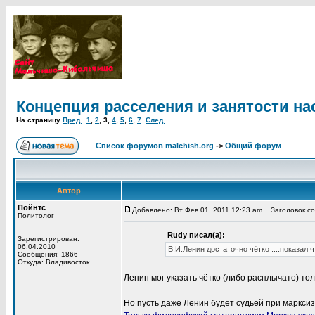
Концепция расселения и занятости на
На страницу
Пред.
1
,
2
,
3
,
4
,
5
,
6
,
7
След.
Список форумов malchish.org
->
Общий форум
Автор
Пойнтс
Добавлено: Вт Фев 01, 2011 12:23 am
Заголовок соо
Политолог
Rudy писал(а):
Зарегистрирован:
06.04.2010
В.И.Ленин достаточно чётко ....показал 
Сообщения: 1866
Откуда: Владивосток
Ленин мог указать чётко (либо расплычато) то
Но пусть даже Ленин будет судьей при марксиз