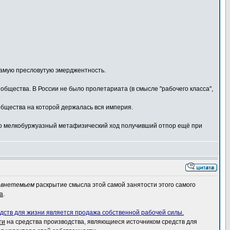
 самую пресловутую эмерджентность.
 общества. В России не было пролетариата (в смысле "рабочего класса",
общества на которой держалась вся империя.
это мелкобуржуазный метафизический ход получивший отпор ещё при
т
внетемьем
раскрытие смысла этой самой занятости этого самого
а
.
дств для жизни является продажа собственной рабочей силы.
ти
на средства производства, являющиеся источником средств для