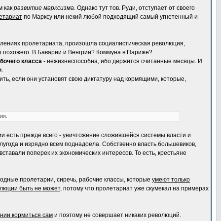
м как
развитие марксизма
. Однако тут тов. Руди, отступает от своего
етариат
по Марксу или некий любой подходящий самый угнетенный и
селениях пролетариата, произошла социалистическая революция,
о похожего. В Баварии и Венгрии? Коммуна в Париже?
бочего класса
- нежизнеспособна, ибо держится считанные месяцы. И
.
ть, если они установят свою диктатуру над кормящими, которые,
ия.
и есть прежде всего - уничтожение сложившейся системы власти и
олугода и изрядно всем поднадоела. Собственно власть большевиков,
вставали поперек их экономических интересов. То есть, крестьяне
родные пролетарии, сиречь, рабочие классы, которые
умеют только
люции быть не может
, потому что пролетариат уже скумекал на примерах
янии кормиться сам
и поэтому не совершает никаких революций.