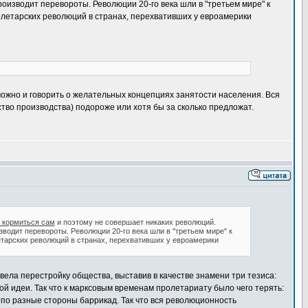
оизводит перевороты. Революции 20-го века шли в "третьем мире" к
олетарских революций в странах, перехвативших у евроамерики
ожно и говорить о желательных концепциях занятости населения. Вся
тво производства) подороже или хотя бы за сколько предложат.
и кормиться сам
и поэтому не совершает никаких революций.
зводит перевороты. Революции 20-го века шли в "третьем мире" к
етарских революций в странах, перехвативших у евроамерики
вела перестройку общества, выставив в качестве знамени три тезиса:
й идеи. Так что к марксовым временам пролетариату было чего терять:
по разные стороны баррикад. Так что вся революционность