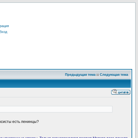
рация
Вход
Предыдущая тема
::
Следующая тема
рксисты есть ленинцы?