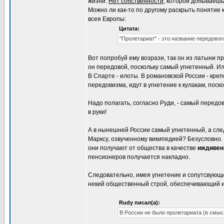
жизни.
Нет собственности
, которой добываешь
Можно ли как-то по другому раскрыть понятие к
всея Европы:
Цитата:
"Пролетариат" - это название передовог
Вот попробуй ему возрази, так он из латыни 
он передовой, поскольку самый угнетенный. Ил
В Спарте - илоты. В романовской России - креп
передовизма, идут в угнетение к кулакам, поск
Надо полагать, согласно Руди, - самый передов
в руки!
А в нынешней России самый угнетенный, а сле
Марксу, озвученному википедией? Безусловно. 
они получают от общества в качестве
иждивен
пенсионеров получается накладно.
Следовательно, имея угнетение и сопутсвующи
некий общественный строй, обеспечивающий им
Rudy писал(а):
В России не было пролетариата (в смыс