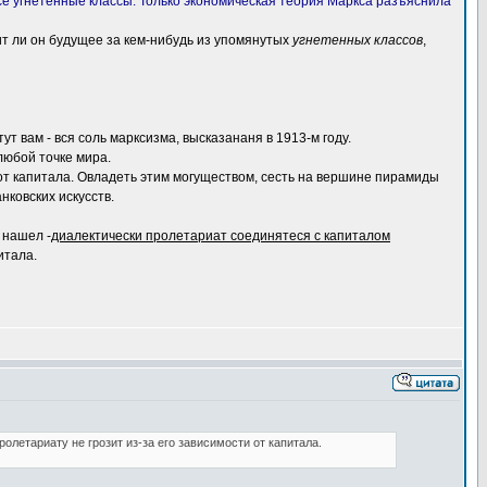
се угнетенные классы. Только экономическая теория Маркса разъяснила
ит ли он будущее за кем-нибудь из упомянутых
угнетенных классов
,
 тут вам - вся соль марксизма, высказананя в 1913-м году.
любой точке мира.
т капитала. Овладеть этим могуществом, сесть на вершине пирамиды
нковских искусств.
 нашел -
диалектически пролетариат соединятеся с капиталом
итала.
олетариату не грозит из-за его зависимости от капитала.