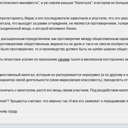
истического манифеста", и уж совсем раньше "Капитала", в котором он больш
ролетариату, Маркс и его последователи замолчали и упустили, что это указ
апитала, что выходят за рамки отчуждения, не являются противоречием, толк
объединенной мощи, о которой вспомнил Ленин.
о
расширенным
определением, как противоречие между
общественным харак
ротиворечиво общественным, марксисты не дали и так и не смогли изобрести
не было противоречия, то и производство должно быть не шибко широко обще
ть гигантское усилие по признанию
своими
тысяч и миллионов посторонних л
динственный капитал, которым он распоряжается неразумно (а по другому и н
в характер своей деятельности (свою марксовскую классовость), преодолеть
зничать с капиталом, растя его мощь своим участием. Под воздействем капи
алом"? Троцкисты считают, что именно так. И все кто заявляет о передовизме
ному труду.