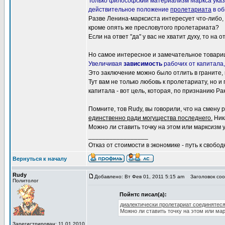
Только философский материализм Маркса ука
действительное положение
пролетариата
в об
Разве Ленина-марксиста интересует что-либо, 
кроме опять же пресловутого пролетариата?
Если на ответ "да" у вас не хватит духу, то на 
Но самое интересное и замечательное товар
Увеличивая
зависимость
рабочих от капитала
Это заключение можно было отлить в граните, 
Тут вам не только любовь к пролетариату, но 
капитала - вот цель, которая, по признанию Р
Помните, тов Rudy, вы говорили, что на смен
единственно ради могущества последнего.
Ника
Можно ли ставить точку на этом или марксизм
_________________
Отказ от стоимости в экономике - путь к свобод
Вернуться к началу
Rudy
Добавлено: Вт Фев 01, 2011 5:15 am
Заголовок сооб
Политолог
Пойнтс писал(а):
диалектически пролетариат соединятеся
Можно ли ставить точку на этом или ма
Зарегистрирован: 11.01.2010