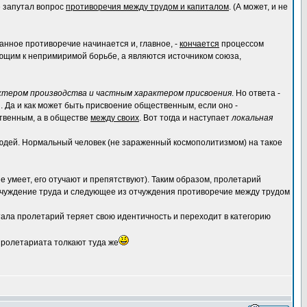
е запутал вопрос
противоречия между трудом и капиталом
. (А может, и не
анное противоречие начинается и, главное, -
кончается
процессом
ающим к непримиримой борьбе, а являются источником союза,
тером производства и частным характером присвоения
. Но ответа -
. Да и как может быть присвоение общественным, если оно -
ственным, а в обществе
между своих
. Вот тогда и наступает
локальная
юдей. Нормальный человек (не зараженный космополитизмом) на такое
е умеет, его отучают и препятствуют). Таким образом, пролетарий
 отчуждение труда и следующее из отчуждения противоречие между трудом
тала пролетарий теряет свою идентичность и переходит в категорию
 пролетариата толкают туда же