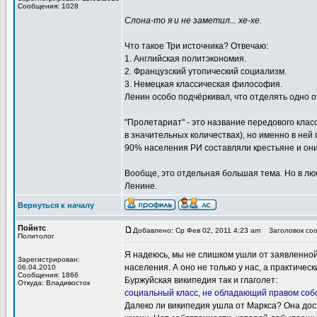
Сообщения: 1028
Слона-то я и не заметил... хе-хе.
Что такое Три источника? Отвечаю:
1. Английская политэкономия.
2. Французский утопический социализм.
3. Немецкая классическая философия.
Ленин особо подчёркивал, что отделять одно 
"Пролетариат" - это название передового класс
в значительных количествах), но именно в не
90% населения РИ составляли крестьяне и они
Вообще, это отдельная большая тема. Но в лю
Ленине.
Вернуться к началу
Пойнтс
Добавлено: Ср Фев 02, 2011 4:23 am
Заголовок сооб
Политолог
Я надеюсь, мы не слишком ушли от заявленной
Зарегистрирован:
населения. А оно не только у нас, а практиче
06.04.2010
Сообщения: 1866
Буржуйская википедия так и глаголет:
Откуда: Владивосток
социальный класс, не обладающий правом собс
Далеко ли википедия ушла от Маркса? Она дос