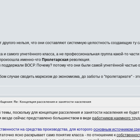
от другого нельзя, что они составляют системную целостность создающую ту
а и самого угнетённого класса, а не профессиональная группа какой-то части
й произошла именно-что
Пролетарская
революция.
 поддержали ВОСР. Почему? потому что они были самой угнетённой частью 
бом случае сводить марксизм до экономизма, до заботы о "пролетариате" - 
щения: Re: Концепция расселения и занятости населения
 темы, поскольку для концепции расселения и занятости населения не буде
ски везде сейчас представлено большинством в виде
работников наемного труд
твенности на средства производства, для которого
основным источником сре
таточно ясно раскрывает само понятие класса - по отношению к
собственнос