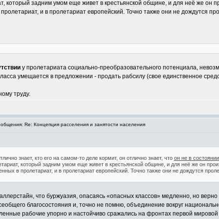
, который задним умом еще живет в крестьянской общине, и для неё же он пр
 пролетариат, и в пролетариат европейский. Точно также они не дождутся пр
утствии
у пролетариата социально-преобразовательного потенциала, невозм
ласса умещается в предложении - продать рабсилу (свое единственное средс
ному труду.
общения: Re: Концепция расселения и занятости населения
чно знает, кто его на самом-то деле кормит, он отлично знает, что
он не в состояни
тариат, который задним умом еще живет в крестьянской общине, и для неё же он прои
нных в пролетариат, и в пролетариат европейский. Точно также они не дождутся прол
ллерстайн, что буржуазия, опасаясь «опасных классов» медленно, но верно 
сеобщего благосостояния и, точно не помню, объединение вокруг национально
ленные рабочие упорно и настойчиво сражались на фронтах первой мировой 