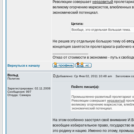
Революции совершает
неразвитый
пролетариат
великому огорчению марксистов, влюбленных в
экономический потенциал.
Цитата:
Вообще, это отдельная большая тема.
Не решив эту отдельную большую тему об
отс
концепция занятости пролетариата-рабочего к
_________________
Отказ от стоимости в экономике - путь к свобод
Вернуться к началу
Вольд
Добавлено: Ср Фев 02, 2011 10:48 am
Заголовок со
Политик
Пойнтс писал(а):
Зарегистрирован: 02.11.2008
Сообщения: 997
Откуда: Самара
Промышленно-развитиый пролетариат отли
Революции совершает
неразвитый
проле
великому огорчению марксистов, влюбле
экономический потенциал.
На этом особенно заострял своё внимание И.Ва
всеобщее избирательное право, государство в
это родину и нацию. Именно по этому, промыш