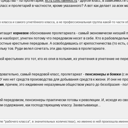
 средства - ты пролетарий,
есть собственность
- другой класс, в зависимости
ласс и пролетарий в частности, кроме указанного? А вот как делает
за всех 
о класса и самого угнетённого класса, а не профессиональная группа какой-то части о
притащит
корневое
обоснование пролетариата - самый экономически низший пле
и наоборот, угнетен потому что передовизм несет в себе. Кто в рабовледел
остные крестьяне передовые. А освободившись от крепостничества (то есть, от 
ольку тов. Руди велел сочетать эти два признака в пролетариате.
ой крестьянин это тот, кто из огня в полымя, из угнетения в угнетение не п
довательно, самый передовой класс, пролетариат -
пенсионеры и бомжи
(с 
У них нет средств производства для добывания средств к жизни. И они не про
ия
, причем, это иждивение неразумным обществом ужато до безобразия - п
й передовизм, пенсионеры практически готовы к революции. И, исходя из св
 содержание, как господствующему классу. Захватывающе...
ле "рабочего класса", в значительных количествах), но именно в ней произошла имен