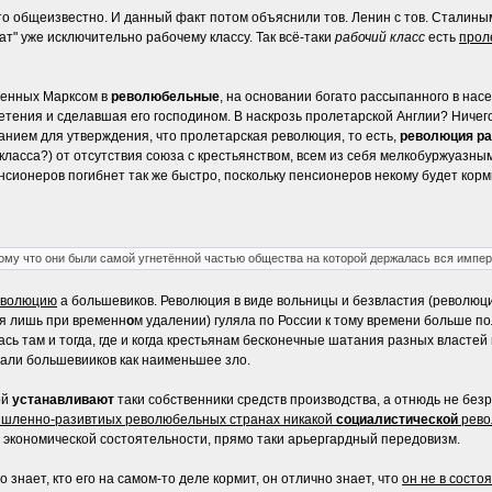
 что общеизвестно. И данный факт потом объяснили тов. Ленин с тов. Сталины
т" уже исключительно рабочему классу. Так всё-таки
рабочий класс
есть
прол
еленных Марксом в
революбельные
, на основании богато рассыпанного в на
етения и сделавшая его господином. В наскрозь пролетарской Англии? Ничег
нием для утверждения, что пролетарская революция, то есть,
революция ра
 класса?) от отсутствия союза с крестьянством, всем из себя мелкобуржуазным
ионеров погибнет так же быстро, поскольку пенсионеров некому будет корми
тому что они были самой угнетённой частью общества на которой держалась вся импер
еволюцию
а большевиков. Революция в виде вольницы и безвластия (революци
я лишь при временн
о
м удалении) гуляла по России к тому времени больше п
сь там и тогда, где и когда крестьянам бесконечные шатания разных властей 
рали большевииков как наименьшее зло.
ой
устанавливают
таки собственники средств производства, а отнюдь не без
ышленно-разивтиых революбельных странах никакой
социалистической
рево
о экономической состоятельности, прямо таки арьергардный передовизм.
нает, кто его на самом-то деле кормит, он отлично знает, что
он не в состо