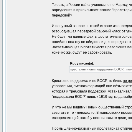
То есть, в России всё случилось не по Марксу,
опредления и приписывает звание "пролетариа
передовой?
И попутный вопрос - в какой стране из опред
освободившая передовой рабочий класс от угн
Не будут ли данные факты достаточным основа
погибает она (ну не обидно ли для передового
Захватывающая гипотетическая революция пенс
конечно же, будут её саботировать.
Rudy писал(а):
крестьяне и они поддержали ВОСР... по
Крестьяне поддержали не ВОСР, то бишь
не р
управления, сменою формаций они обзываютс
которая и требовала поддержки, устанавливала
"поддержали ВОСР" лишь к 1919-му, когда выб
И что же мы видим? Новый общественный стр
свергать
и то - ненадолго.
В марксовских пром
еврореволюций, какой у него на самом деле, п
Промышленно-развитиый пролетариат отлично з