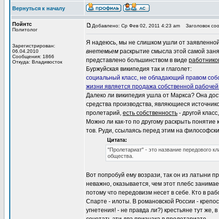
Вернуться к началу
Пойнтс
Добавлено: Ср Фев 02, 2011 4:23 am
Заголовок сооб
Политолог
Я надеюсь, мы не слишком ушли от заявленной
Зарегистрирован:
внетемьем
раскрытие смысла этой самой занято
06.04.2010
Сообщения: 1866
представлено большинством в виде
работнико
Откуда: Владивосток
Буржуйская википедия так и глаголет:
социальный класс, не обладающий правом собс
жизни является продажа собственной рабочей
Далеко ли википедия ушла от Маркса? Она дос
средства производства, являющиеся источнико
пролетарий,
есть собственность
- другой класс
Можно ли как-то по другому раскрыть понятие к
тов. Руди, ссылаясь перед этим на философск
Цитата:
"Пролетариат" - это название передового кл
общества.
Вот попробуй ему возрази, так он из латыни 
неважно, оказывается, чем этот плебс занимает
потому что передовизм несет в себе. Кто в р
Спарте - илоты. В романовской России - крепо
угнетения! - не правда ли?) крестьяне тут же, 