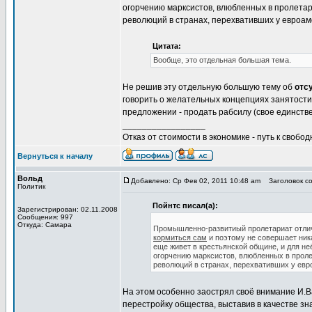
огорчению марксистов, влюбленных в пролетари
революций в странах, перехвативших у евроам
Цитата:
Вообще, это отдельная большая тема.
Не решив эту отдельную большую тему об
отс
говорить о желательных концепциях занятости
предложении - продать рабсилу (свое единств
_________________
Отказ от стоимости в экономике - путь к свобод
Вернуться к началу
Вольд
Добавлено: Ср Фев 02, 2011 10:48 am
Заголовок со
Политик
Пойнтс писал(а):
Зарегистрирован: 02.11.2008
Сообщения: 997
Откуда: Самара
Промышленно-развитиый пролетариат отлично
кормиться сам
и поэтому не совершает ни
еще живет в крестьянской общине, и для не
огорчению марксистов, влюбленных в пролет
революций в странах, перехвативших у евр
На этом особенно заострял своё внимание И.В
перестройку общества, выставив в качестве з