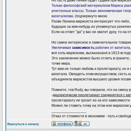
Но пусть даже Ленин будет судьей при марксиз
Только философский материализм Маркса ука
угнетенные классы. Только экономическая те
капитализма.
(подчеркнуто мною.
Разве Ленина-марксиста интересует что-либо, 
будущее за кем-нибудь из упомянутых
угнетен
Если на ответ "да" у вас не хватит духу, то на 
Но самое интересное и замечательное товар
Увеличивая
зависимость
рабочих от капитала
вся соль марксизма, высказананя в 1913-м году
Это заключение можно было отлить в граните, 
точке мира.
Тут вам не только любовь к пролетариату, но 
капитала. Овладеть этим могуществом, сесть н
объединяла марксистов высшего уровня посвящ
Помните, тов Rudy, вы говорили, что на смен
-
диалектически пролетариат соединятеся с ка
пролетариату не грозит из-за его зависимости 
Можно ли ставить точку на этом или марксизм
_________________
Отказ от стоимости в экономике - путь к свобод
Вернуться к началу