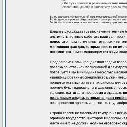
Обслуживанием и ремонтом кстати вполн
любопытно, да еще и коллективу польза буд
Вы бы доверили обучение детей неквалифицированной и неком
Вы бы доверили ремонт общественного транспорта неопытным и
Вы бы согласились лететь на самолёте, которым управляет н
Давайте рассуждать трезво: некомпетентные 
альтруисты, готовые работать ради занятости
недостаточным
источником трудовых и интелл
миллионов граждан, которые просто не име
некомпетентным самозванцам
(из-за умышле
Предлагаемая вами грандиозная задача всерос
поселка собственной полноценной и самодост
потребуется как минимум на несколько месяце
квалифицированных специалистов, уже имевших
придется остаться жить в этих районах для р
порядке будут направлены в удаленные неосво
условиях
тратить личное время и отдавать р
незнакомым людям, которые не дают никаких
неэффективно проесть и прокатать труд добро
Страна совсем не маленькая коммуна из нескол
огромное государство, в котором миллионы нез
никто ничего не должен,
если не оговорено об