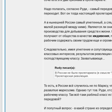
сочетать эти два признака в пролетариате.
Надо полагать, согласно Руди, - самый передов
переходит. Вот он тогда настоящий пролетарий
А в нынешней России самый угнетенный, а сле
малой разницей между ними). Являются ли они 
производства для добывания средств к жизни. И
получают от общества в качестве
иждивения
,
рабочим содержать своим трудом еще и огромн
Следовательно, имея угнетение и сопутсвующи
классовых интересов, результатом революции
господствующему классу. Захватывающе...
Rudy писал(а):
В России не было пролетариата (в смысле "
Пролетарская революция.
То есть, в России всё случилось не по Марксу,
развитие марксизма
. Однако тут тов. Руди, 
рабочему классу. Так всё-таки
рабочий класс
ес
передовой?
И попутный вопрос - в какой стране из опред