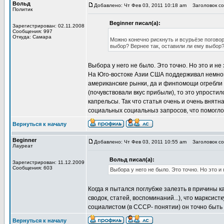
Вольд
Добавлено: Чт Фев 03, 2011 10:18 am
Заголовок соо
Политик
Beginner писал(а):
Зарегистрирован: 02.11.2008
Сообщения: 997
Откуда: Самара
Можно конечно рискнуть и всурьёзе поговор
выбор? Вернее так, оставили ли ему выбор?
Выбора у него не было. Это точно. Но это и н
На Юго-востоке Азии США поддерживал немноги
американские рынки, да и финпомощи огребли 
(почувствовали вкус прибыли), то это упрости
капрельсы. Так что статья очень и очень внят
социальных социальныз запросов, что помогло
Вернуться к началу
Beginner
Добавлено: Чт Фев 03, 2011 10:55 am
Заголовок соо
Лауреат
Вольд писал(а):
Зарегистрирован: 11.12.2009
Сообщения: 603
Выбора у него не было. Это точно. Но это 
Когда я пытался поглубже залезть в причины к
сводок, статей, воспоминаний...), что марксист
социалистом (в СССР- понятии) он точно быть 
Вернуться к началу