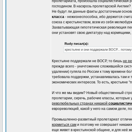
пролетариата, произошла социалистическая р
господином. В наскрозь пролетарской Англии?
Не будут ли данные факты достаточным основа
класса
- нежизнеспособна, ибо держится счита
союза с крестьянством, всем из себя мелкобур
Захватывающая гипотетическая революция пенс
они установят свою диктатуру над кормящими, 
Rudy писал(а):
крестьяне и они поддержали ВОСР... потому
Крестьяне поддержали не ВОСР, то бишь
не р
прежде всего - уничтожение сложившейся сис
удалении) гуляла по России к тому времени бо
требовала поддержки, устанавливалась там и т
экономических интересов. То есть, крестьяне 
И что же мы видим? Новый общественный стр
пролетарии, сиречь, рабочие классы, которые
революбельных странах никакой
социалистич
еврореволюций, какой у него на самом деле, п
Промышленно-развитиый пролетариат отлично з
кормиться сам
и поэтому не совершает никаки
еще живет в крестьянской общине, и для неё ж