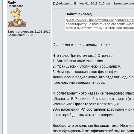
Rudy
Добавлено: Вт Фев 01, 2011 5:15 am
Заголовок сооб
Политолог
Пойнтс писал(а):
диалектически пролетариат соединятеся с 
пролетариату не грозит из-за его зависимос
Можно ли ставить точку на этом или маркс
Зарегистрирован: 11.01.2010
Сообщения: 1028
Слона-то я и не заметил... хе-хе.
Что такое Три источника? Отвечаю:
1. Английская политэкономия.
2. Французский утопический социализм.
3. Немецкая классическая философия.
Ленин особо подчёркивал, что отделять одно о
пресловутую эмерджентность.
"Пролетариат" - это название передового класс
общества. В России не было пролетариата (в с
именно-что
Пролетарская
революция.
90% населения РИ составляли крестьяне и он
на которой держалась вся империя.
Вообще, это отдельная большая тема. Но в люб
мелкобуржуазный метафизический ход получи