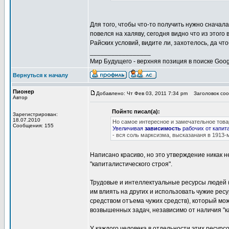
Для того, чтобы что-то получить нужно сначал
повелся на халяву, сегодня видно что из этого
Райских условий, видите ли, захотелось, да ч
_________________
Мир Будущего - верхняя позиция в поиске Goog
Вернуться к началу
Пионер
Добавлено: Чт Фев 03, 2011 7:34 pm
Заголовок сооб
Автор
Пойнтс писал(а):
Зарегистрирован:
18.07.2010
Но самое интересное и замечательное тов
Сообщения: 155
Увеличивая
зависимость
рабочих от капит
- вся соль марксизма, высказананя в 1913-м
Написано красиво, но это утверждение никак 
"капиталистического строя".
Трудовые и интеллектуальные ресурсы людей (а
им влиять на других и использовать чужие рес
средством отъема чужих средств), который мо
возвышенных задач, независимо от наличия "к
У каждого человека в отдельности этих ресурс