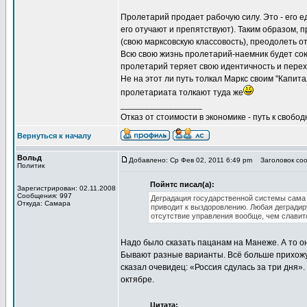
Пролетарий продает рабочую силу. Это - его е
его отучают и препятствуют). Таким образом, 
(свою марксовскую классовость), преодолеть 
Всю свою жизнь пролетарий-наемник будет сою
пролетарий теряет свою идентичность и перех
Не на этот ли путь толкал Маркс своим "Капита
пролетариата толкают туда же
_________________
Отказ от стоимости в экономике - путь к свобод
Вернуться к началу
Вольд
Добавлено: Ср Фев 02, 2011 6:49 pm
Заголовок сооб
Политик
Пойнтс писал(а):
Зарегистрирован: 02.11.2008
Сообщения: 997
Деградация государственной системы сама 
Откуда: Самара
приводит к выздоровлению. Любая деградир
отсутствие управления вообще, чем славит
Надо было сказать пацанам на Манеже. А то он
Бывают разные варианты. Всё больше прихожу к
сказал очевидец: «Россия сдулась за три дня».
октябре.
Цитата: