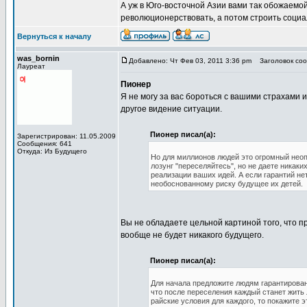
А уж в Юго-восточной Азии вами так обожаемой
революционерствовать, а потом строить социа
Вернуться к началу
was_bornin
Добавлено: Чт Фев 03, 2011 3:36 pm
Заголовок сооб
Лауреат
Пионер
Я не могу за вас бороться с вашими страхами 
другое видение ситуации.
Пионер писал(а):
Зарегистрирован: 11.05.2009
Сообщения: 641
Откуда: Из Будущего
Но для миллионов людей это огромный неопр
лозунг "переселяйтесь", но не даете никак
реализации ваших идей. А если гарантий нет
необоснованному риску будущее их детей.
Вы не обладаете цельной картиной того, что п
вообще не будет никакого будущего.
Пионер писал(а):
Для начала предложите людям гарантирован
что после переселения каждый станет жить
райские условия для каждого, то покажите 