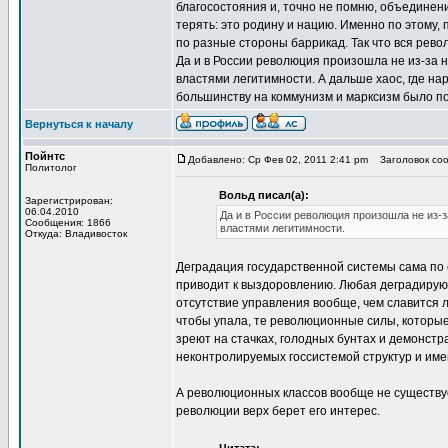
благосостояния и, точно не помню, объединен
терять: это родину и нацию. Именно по этому
по разные стороны баррикад. Так что вся рево
Да и в России революция произошла не из-за 
властями легитимности. А дальше хаос, где на
большинству на коммунизм и марксизм было п
Вернуться к началу
Пойнтс
Добавлено: Ср Фев 02, 2011 2:41 pm
Заголовок сооб
Политолог
Вольд писал(а):
Зарегистрирован:
06.04.2010
Да и в России революция произошла не из-з
Сообщения: 1866
властями легитимности.
Откуда: Владивосток
Деградация государственной системы сама по 
приводит к выздоровлению. Любая деградирующ
отсутствие управления вообще, чем славится
чтобы упала, те революционные силы, которы
зреют на стачках, голодных бунтах и демонст
неконтролируемых госсистемой структур и им
А революционных классов вообще не существуе
революции верх берет его интерес.