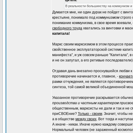
Цитата:
В реальности большинству на коммунизм и
Думается мне, ни один дурак не пойдет с винто
крестьяне, понимало под
коммунизмом
строго 
понимание коммунизма, в свое время воевали,
свободного труда
хватались за винтовки и мао
капитала!
Маркс своим марксизмом в этом процессе прак
свойственное эксплуататорской системе капит
манифеста", и уж совсем раньше "Капитала", в
и не он запутал, а его ретивые последователи)
Отдавая дань внезапно проснувшейся любви к п
противоречие начинается и, главное, -
кончает
рамки отчуждения, не являются противоречием
синтеза, той самой великой объединенной мощ
Указанное противоречие раскрывается обычн
производства и частным характером присво
общественным, марксисты не дали и так и не с
приСВОЕние?
Только - своим
. Значит, чтобы 
а в обществе
между своих
. Вот тогда и наступ
А иначе - никак. Иначе нужно каждому соверши
Нормальный человек (не зараженный космопол