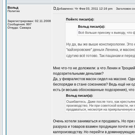
Вольд
Добавлено: Чт Фев 03, 2011 12:16 pm
Заголовок соо
Политик
Пойнтс писал(а):
Зарегистрирован: 02.11.2008
Сообщения: 997
Вольд писал(а):
Откуда: Самара
Всё больше прихожу к выводу, что ф
Ну да, вы же выше конспирологии. Это 
"кайзеровские" деньги Ленина, и масонс
сдутию всё готово. Так пацанам и пере
Мне что-то не доложили: а что Ленин и Троцкий
подозрительными деньгами?
Да, у февралистов масон сидел на масоне. Од
беспорядки в стане союзников? Ведь ещё ни од
есть (и весьма обоснованные подозрения), что
Вольд писал(а):
Ошибаетесь. Даже после того, как крестьян
производство. Ни при советской власти, ни
продаваться, несмотря на приярлыченную 
Очень хотели заниматься и продавать. Но при 
разруха и товаров взамен продукции почти не
каппроизводству. Но перейти в доминирующую 