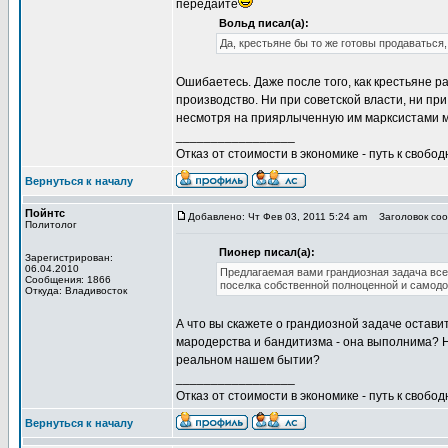
передайте
Вольд писал(а):
Да, крестьяне бы то же готовы продаваться,
Ошибаетесь. Даже после того, как крестьяне р
производство. Ни при советской власти, ни пр
несмотря на приярлыченную им марксистами м
_________________
Отказ от стоимости в экономике - путь к свобод
Вернуться к началу
Пойнтс
Добавлено: Чт Фев 03, 2011 5:24 am
Заголовок сооб
Политолог
Пионер писал(а):
Зарегистрирован:
06.04.2010
Предлагаемая вами грандиозная задача все
Сообщения: 1866
поселка собственной полноценной и самод
Откуда: Владивосток
А что вы скажете о грандиозной задаче остави
мародерства и бандитизма - она выполнима? Не
реальном нашем бытии?
_________________
Отказ от стоимости в экономике - путь к свобод
Вернуться к началу