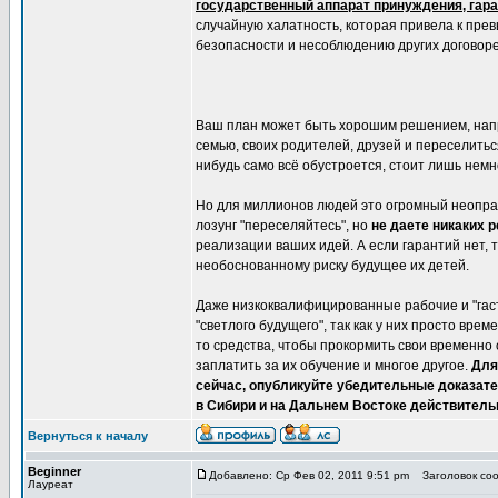
государственный аппарат принуждения, гара
случайную халатность, которая привела к пр
безопасности и несоблюдению других договорен
Ваш план может быть хорошим решением, напри
семью, своих родителей, друзей и переселиться
нибудь само всё обустроется, стоит лишь немн
Но для миллионов людей это огромный неоправ
лозунг "переселяйтесь", но
не даете никаких 
реализации ваших идей. А если гарантий нет, 
необоснованному риску будущее их детей.
Даже низкоквалифицированные рабочие и "гас
"светлого будущего", так как у них просто вре
то средства, чтобы прокормить свои временно 
заплатить за их обучение и многое другое.
Для
сейчас, опубликуйте убедительные доказате
в Сибири и на Дальнем Востоке действитель
Вернуться к началу
Beginner
Добавлено: Ср Фев 02, 2011 9:51 pm
Заголовок сооб
Лауреат