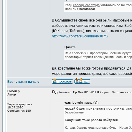
Ради
свободного труда
хватались за винтов
насилия капитала!
В большинстве своём все они были махровые н
выбором: или капитализм, или социализм. Выб
(Ю.Корея, Тайвань), остальным остался социал
http://www.contrtv.ru/common/3875/
Цитата:
Всю свою жизнь пролетарий-наемник будет 
пролетарий теряет свою идентичность и пер
Да, крестьяне бы то же готовы продаваться, да
мере развития производства, всё само рассос
Вернуться к началу
Пионер
Добавлено: Ср Фев 02, 2011 8:22 pm
Заголовок сооб
Автор
was_bornin писал(а):
Зарегистрирован:
18.07.2010
людей будет привлекать постоянная зан
Сообщения: 155
безработице.
...
Бабушкам тоже работа найдется.
...
Кстати, болеть люди меньше будут. Не до бо
...