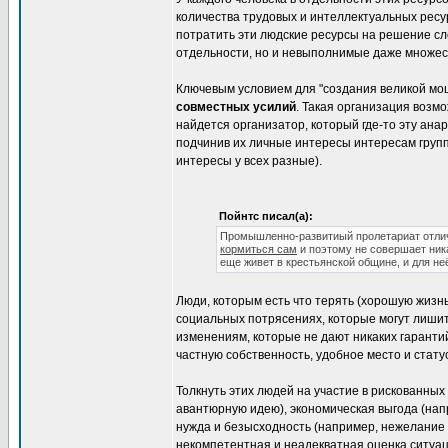
количества трудовых и интеллектуальных рес
потратить эти людские ресурсы на решение сл
отдельности, но и невыполнимые даже множес
Ключевым условием для "создания великой мо
совместных усилий
. Такая организация возм
найдется организатор, который где-то эту ан
подчинив их личные интересы интересам группы
интересы у всех разные).
Пойнтс писал(а):
Промышленно-развитиый пролетариат отлично
кормиться сам
и поэтому не совершает ни
еще живет в крестьянской общине, и для не
Люди, которым есть что терять (хорошую жизн
социальных потрясениях, которые могут лишит
изменениям, которые не дают никаких гаранти
частную собственность, удобное место и статус
Толкнуть этих людей на участие в рискованных
авантюрную идею), экономическая выгода (на
нужда и безысходность (например, нежелание
некомпетентная и неадекватная оценка ситуац