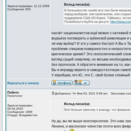
Вольд писал(а):
Зарегистрирован: 11.12.2009
Сообщения: 603
В большинстве своём все они были махровы
перед выбором: или капитализм, или социал
поддержали США (Ю.Корея, Тайвань), остал
Полюбопытствуйте на досуге:
http://www.con
насчёт националистов ещё можно с натяжкой п
всурьёзе поговорить о кубинской революции и 
ли ему выбор? И это у самого Кастро! А Вы о 
проблеме слишком поверхностно и непростите
критическое аремя? Это геополитический слож
взгляд сущий симулякр, но весьма необходимый
без прогнозов. А обратите внимание на то, как
Вы и вправду верите в самодостаточную само
У корейцев, что Ю., что С. свой более сложный
Вернуться к началу
Пойнтс
Добавлено: Чт Фев 03, 2011 5:08 am
Заголовок сооб
Политолог
Вольд писал(а):
Зарегистрирован:
06.04.2010
Всё больше прихожу к выводу, что февраль 
Сообщения: 1866
Откуда: Владивосток
Ну да, вы же выше конспирологии. Это нам, пр
Ленина, и масонское членство почти всех февра