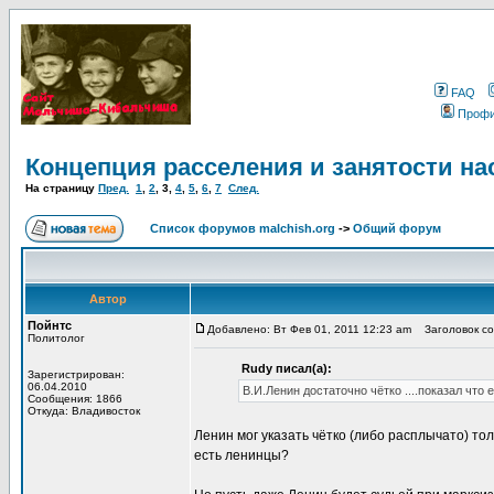
FAQ
Проф
Концепция расселения и занятости на
На страницу
Пред.
1
,
2
,
3
,
4
,
5
,
6
,
7
След.
Список форумов malchish.org
->
Общий форум
Автор
Пойнтс
Добавлено: Вт Фев 01, 2011 12:23 am
Заголовок соо
Политолог
Rudy писал(а):
Зарегистрирован:
06.04.2010
В.И.Ленин достаточно чётко ....показал что
Сообщения: 1866
Откуда: Владивосток
Ленин мог указать чётко (либо расплычато) то
есть ленинцы?