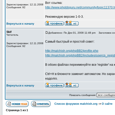
Вот ссылка:
Зарегистрирован: 12.11.2008
http://www.phpbbguru.net/community/topic11370.h
Сообщения: 92
Рекомендую версию 1-0-3.
Вернуться к началу
Skif
Добавлено: Пн Дек 01, 2008 11:48 pm
Заголовок соо
Читатель
Самый быстрый и простой совет:
Зарегистрирован: 12.11.2008
Сообщения: 92
http://malchish.org/phpBB2/profile.php
http://malchish.org/phpBB2/includes/usercp_regis
В обоих файлах переименуйте все 'register' на к
Ctrl+H в блокноте заменит автоматом. Но зара
надолго.
Вернуться к началу
Показать сообщения:
Список форумов malchish.org
->
О сайте
Страница
1
из
1