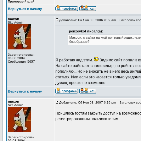
Приморский край
Вернуться к началу
maxon
Добавлено: Пн Янв 30, 2006 9:09 am
Заголовок сооб
Site Admin
penzevkot писал(а):
Максон, с сайта на мой почтовый ящик лезе
безобразие?
Зарегистрирован:
06.08.2004
Я работаю над этим.
Видимо сайт попал в ка
Сообщения: 5657
На сайте работает спам фильтр, но роботы пос
пополняю... Но не вносить же в него весь англ
статьях. Или если это касается только уведом
думаю, просто не возможно.
Вернуться к началу
maxon
Добавлено: Сб Ноя 03, 2007 6:19 pm
Заголовок сооб
Site Admin
Пришлось гостям закрыть доступ на возможнос
регестрированным пользователям.
Зарегистрирован:
06.08.2004