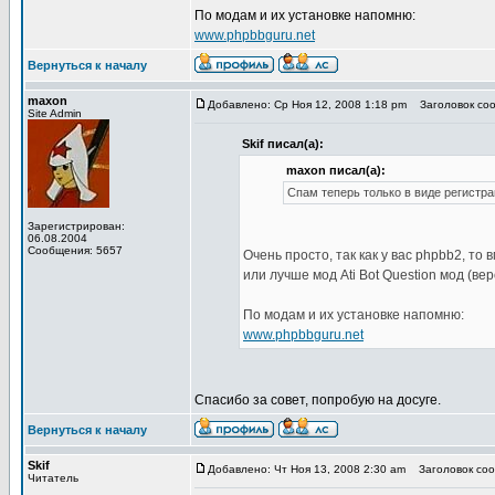
По модам и их установке напомню:
www.phpbbguru.net
Вернуться к началу
maxon
Добавлено: Ср Ноя 12, 2008 1:18 pm
Заголовок сооб
Site Admin
Skif писал(а):
maxon писал(а):
Спам теперь только в виде регистрац
Зарегистрирован:
06.08.2004
Сообщения: 5657
Очень просто, так как у вас phpbb2, то 
или лучше мод Ati Bot Question мод (ве
По модам и их установке напомню:
www.phpbbguru.net
Спасибо за совет, попробую на досуге.
Вернуться к началу
Skif
Добавлено: Чт Ноя 13, 2008 2:30 am
Заголовок сооб
Читатель