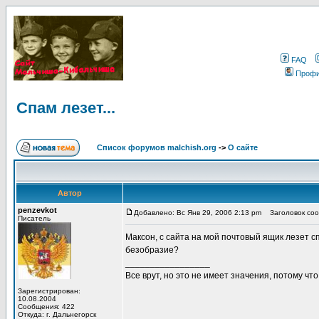
FAQ
Проф
Спам лезет...
Список форумов malchish.org
->
О сайте
Автор
penzevkot
Добавлено: Вс Янв 29, 2006 2:13 pm
Заголовок сооб
Писатель
Максон, с сайта на мой почтовый ящик лезет с
безобразие?
_________________
Все врут, но это не имеет значения, потому что
Зарегистрирован:
10.08.2004
Сообщения: 422
Откуда: г. Дальнегорск