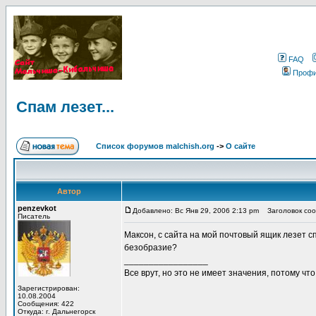
FAQ
Проф
Спам лезет...
Список форумов malchish.org
->
О сайте
Автор
penzevkot
Добавлено: Вс Янв 29, 2006 2:13 pm
Заголовок сооб
Писатель
Максон, с сайта на мой почтовый ящик лезет с
безобразие?
_________________
Все врут, но это не имеет значения, потому что
Зарегистрирован:
10.08.2004
Сообщения: 422
Откуда: г. Дальнегорск