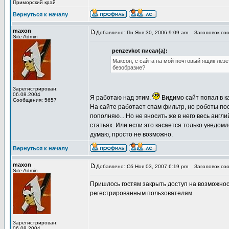
Приморский край
Вернуться к началу
maxon
Добавлено: Пн Янв 30, 2006 9:09 am
Заголовок сооб
Site Admin
penzevkot писал(а):
Максон, с сайта на мой почтовый ящик лезе
безобразие?
Зарегистрирован:
06.08.2004
Я работаю над этим.
Видимо сайт попал в ка
Сообщения: 5657
На сайте работает спам фильтр, но роботы пос
пополняю... Но не вносить же в него весь англ
статьях. Или если это касается только уведом
думаю, просто не возможно.
Вернуться к началу
maxon
Добавлено: Сб Ноя 03, 2007 6:19 pm
Заголовок сооб
Site Admin
Пришлось гостям закрыть доступ на возможнос
регестрированным пользователям.
Зарегистрирован:
06.08.2004