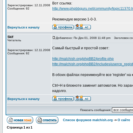
Вот ссылка:
Зарегистрирован: 12.11.2008
http://www.phpbbguru.net/community/topic11370.h
Сообщения: 92
Рекомендую версию 1-0-3.
Вернуться к началу
Skif
Добавлено: Пн Дек 01, 2008 11:48 pm
Заголовок соо
Читатель
Самый быстрый и простой совет:
Зарегистрирован: 12.11.2008
Сообщения: 92
http://malchish.org/phpBB2/profile.php
http://malchish.org/phpBB2/includes/usercp_regis
В обоих файлах переименуйте все 'register' на к
Ctrl+H в блокноте заменит автоматом. Но зара
надолго.
Вернуться к началу
Показать сообщения:
Список форумов malchish.org
->
О сайте
Страница
1
из
1