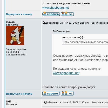
По модам и их установке напомню:
www.phpbbguru.net
Вернуться к началу
maxon
Добавлено: Ср Ноя 12, 2008 1:18 pm
Заголовок сооб
Site Admin
Skif писал(а):
maxon писал(а):
Спам теперь только в виде регистрац
Зарегистрирован:
06.08.2004
Сообщения: 5657
Очень просто, так как у вас phpbb2, то 
или лучше мод Ati Bot Question мод (ве
По модам и их установке напомню:
www.phpbbguru.net
Спасибо за совет, попробую на досуге.
Вернуться к началу
Skif
Добавлено: Чт Ноя 13, 2008 2:30 am
Заголовок сооб
Читатель