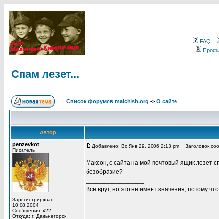
FAQ
Проф
Спам лезет...
Список форумов malchish.org
->
О сайте
Автор
penzevkot
Добавлено: Вс Янв 29, 2006 2:13 pm
Заголовок сооб
Писатель
Максон, с сайта на мой почтовый ящик лезет с
безобразие?
_________________
Все врут, но это не имеет значения, потому что
Зарегистрирован:
10.08.2004
Сообщения: 422
Откуда: г. Дальнегорск