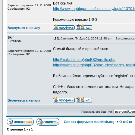
Вот ссылка:
Зарегистрирован: 12.11.2008
http://www.phpbbguru.net/community/topic11370.h
Сообщения: 92
Рекомендую версию 1-0-3.
Вернуться к началу
Skif
Добавлено: Пн Дек 01, 2008 11:48 pm
Заголовок соо
Читатель
Самый быстрый и простой совет:
Зарегистрирован: 12.11.2008
Сообщения: 92
http://malchish.org/phpBB2/profile.php
http://malchish.org/phpBB2/includes/usercp_regis
В обоих файлах переименуйте все 'register' на к
Ctrl+H в блокноте заменит автоматом. Но зара
надолго.
Вернуться к началу
Показать сообщения:
Список форумов malchish.org
->
О сайте
Страница
1
из
1