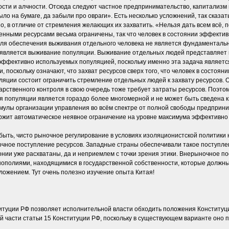
сти и алчности. Отсюда следуют частное предпринимательство, капитализм 
ло на бумаге, да забыли про овраги». Есть несколько усложнений, так сказа
о, в отличие от стремления желающих их захватить. «Нельзя дать всем всё, п
енными ресурсами весьма ограничены, так что человек в состоянии эффективн
для обеспечения выживания отдельного человека не является фундаментальн
является выживание популяции. Выживание отдельных людей представляет и
эффективно используемых популяцией, поскольку именно эта задача является
 поскольку означают, что захват ресурсов сверх того, что человек в состоя
ляции состоит ограничить стремление отдельных людей к захвату ресурсов. 
рственного контроля в свою очередь тоже требует затраты ресурсов. Поэтом
 популяции является гораздо более многомерной и не может быть сведена к
мулы организации управления во всём спектре от полной свободы предприни
держит автоматическое неявное ограничение на уровне максимума эффективно
 быть, чисто рыночное регулирование в условиях изоляционистской политики
ое поступление ресурсов. Западные страны обеспечивали такое поступлени
онии уже расхватаны, да и неприемлем с точки зрения этики. Внерыночное 
ополиями, находящимися в государственной собственности, которые должны 
ложением. Тут очень полезно изучение опыта Китая!
ституции РФ позволяет исполнительной власти обходить положения Конститу
части статьи 15 Конституции РФ, поскольку в существующем варианте оно пр