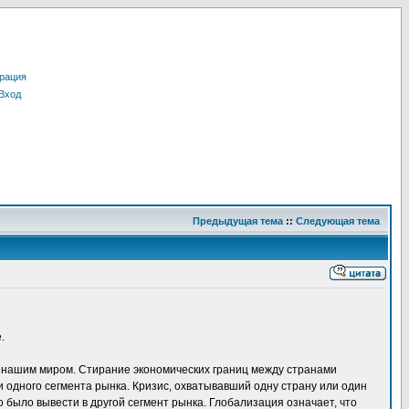
рация
Вход
Предыдущая тема
::
Следующая тема
.
 нашим миром. Стирание экономических границ между странами
и одного сегмента рынка. Кризис, охватывавший одну страну или один
о было вывести в другой сегмент рынка. Глобализация означает, что