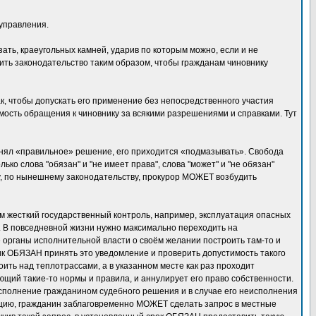
 управления.
ть, краеугольных камней, ударив по которым можно, если и не
ить законодательство таким образом, чтобы гражданам чиновнику
ак, чтобы допускать его применение без непосредственного участия
имость обращения к чиновнику за всякими разрешениями и справками. Тут
принял «правильное» решение, его приходится «подмазывать». Свобода
ко слова "обязан" и "не имеет права", слова "может" и "не обязан"
у, по нынешнему законодательству, прокурор МОЖЕТ возбудить
им жесткий государственный контроль, например, эксплуатация опасных
а. В повседневной жизни нужно максимально переходить на
органы исполнительной власти о своём желании построить там-то и
ик ОБЯЗАН принять это уведомление и проверить допустимость такого
оить над теплотрассами, а в указанном месте как раз проходит
ющий такие-то нормы и правила, и аннулирует его право собственности.
сполнение гражданином судебного решения и в случае его неисполнения
уацию, гражданин заблаговременно МОЖЕТ сделать запрос в местные