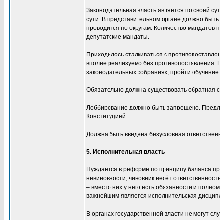
Законодательная власть является по своей сут
сути. В представительном органе должно быть
проводится по округам. Количество мандатов п
депутатские мандаты.
Приходилось сталкиваться с противопоставлен
вполне реализуемо без противопоставления. Н
законодательных собраниях, пройти обучение в
Обязательно должна существовать обратная с
Лоббирование должно быть запрещено. Предло
Конституцией.
Должна быть введена безусловная ответственно
5. Исполнительная власть
Нуждается в реформе по принципу баланса прав
невиновности, чиновник несёт ответственност
– вместо них у него есть обязанности и полно
важнейшим является исполнительская дисципл
В органах государственной власти не могут сл