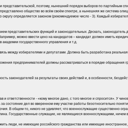
и представительской, поэтому, нынешний порядок выборов по партийным спис
 представлено общество во всём своём спектре, а нынешняя же система ол
о округу определяется законом (рекомендуемое число - 3). Каждый избирател
ием представительских функций и законодательных. Дескать, законодатель 
апример, можно ввести ценз на кандидатов – кандидат должен иметь юридич
 академии государственного управления и т.д.
вязь между избирателями и депутатами. Должна быть разработана реальная
жения предпринимателей должны рассматриваться в порядке обращения граж
сть законодателей за результаты своих действий и, в особенности, бездейс
 и ответственности - «кому многое дано, с того многое и спросится». У чин
ь за состояние дел во вверенном ему участке работы безотносительно понят
мочия. В общем-то, никого не удивляет, что военнослужащие существенно огр
ина. Государственные служащие, не являющиеся военнослужащими, ничем в
ужить люди, не имеющие российского гражданства или имеющие иностранное, в