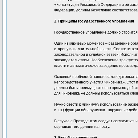
«Конституция Российской Федерации и её зак
Федерации, должны безусловно соответствова
2. Принципы государственного управления
Государственное управление должно строится и
Один из ключевых моментов – разделение орга
сторону исполнительной власти. Соответствен
законодательной и судебной ветвей. Исполнит
законодательством. Необеспечение трактуетс
власти и автоматическое заведение производс
Основной проблемой нашего законодательства 
непосредственного участия чиновника». Этот 
должны быть преимущественно прямого действи
для чиновника же должны использоваться слов
Нужно свести к минимуму использование разр
и т.п.) функции обнаруживают нарушение дейст
В случае с Президентом следует согласиться 
оценивает его деяния на посту.
3. Борьба с коррупцией