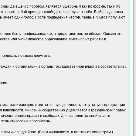
кам, да ещё и с порогом, является ущербным как по форме, так и по
ицетворяет собой принцип «победитель получает всё». Выборы должны
ь имеет один голос. После подведения итогов, первые N мест получают
должен быть профессионалом, а представитель не обязан. Однако это
еское или экономическое образование, иметь опыт работы в
 процедура отзыва депутата.
дан и организаций в органы государственной власти в соответствии с
твия.
овника, занимающего ответственную должность, отсутствует презумпция
ия виновности. Чиновник существенно ущемляется в гражданских правах
аничены в своих правах и свободах. Для исполнительной власти
 этом смысле не обособлены.
 том числе двойное. (Всем чиновникам, а не только министрам.)