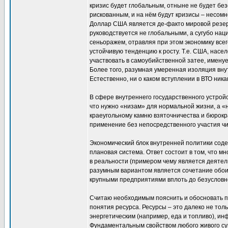
кризис будет глобальным, отныне не будет бе
рискованным, и на нём будут кризисы – несомн
Доллар США является де-факто мировой резерв
руководствуется не глобальными, а сугубо на
сеньоражем, отравляя при этом экономику все
устойчивую тенденцию к росту. Т.е. США, насе
участвовать в самоубийственной затее, имену
Более того, разумная умеренная изоляция вн
Естественно, ни о каком вступлении в ВТО ника
В сфере внутреннего государственного устройс
что нужно «низам» для нормальной жизни, а «
краеугольному камню взяточничества и бюрокр
применение без непосредственного участия ч
Экономический блок внутренней политики сод
плановая система. Ответ состоит в том, что м
в реальности (примером чему является деяте
разумным вариантом является сочетание обоих
крупными предприятиями вплоть до безусловно
Считаю необходимым пояснить и обосновать пр
понятия ресурса. Ресурсы – это далеко не то
энергетическим (например, еда и топливо), и
Фундаментальным свойством любого живого сущ