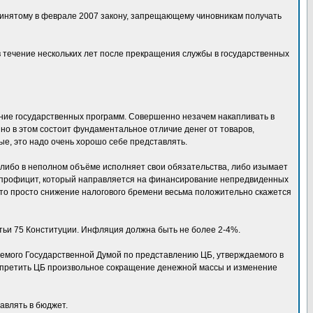
ринятому в феврале 2007 закону, запрещающему чиновникам получать
в течение нескольких лет после прекращения службы в государственных
ние государственных программ. Совершенно незачем накапливать в
нно в этом состоит фундаментальное отличие денег от товаров,
ые, это надо очень хорошо себе представлять.
 либо в неполном объёме исполняет свои обязательства, либо изымает
е) профицит, который направляется на финансирование непредвиденных
 то просто снижение налогового бремени весьма положительно скажется
тьи 75 Конституции. Инфляция должна быть не более 2-4%.
емого Государственной Думой по представлению ЦБ, утверждаемого в
запретить ЦБ произвольное сокращение денежной массы и изменение
авлять в бюджет.