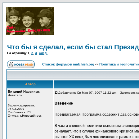
Что бы я сделал, если бы стал Прези
На страницу
1
,
2
,
3
След.
Список форумов malchish.org
->
Политика и геополити
Автор
Виталий Насенник
Добавлено: Ср Мар 07, 2007 11:22 am
Заголовок со
Читатель
Введение
Зарегистрирован:
06.03.2007
Сообщения: 73
Предлагаемая Программа содержит два основны
Откуда: г.Новосибирск
В части внешней политики основным влияющим
означает, что в случае финансового кризиса м
рынок в XX веке, был локализован в рамках это