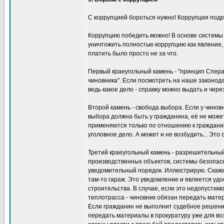
С коррупцией бороться нужно! Коррупция подр
Коррупцию победить можно! В основе системы 
уничтожить полностью коррупцию как явление,
платить было просто не за что.
Первый краеугольный камень - "принцип Сперан
чиновника". Если посмотреть на наше законода
ведь какое дело - справку можно выдать и через
Второй камень - свобода выбора. Если у чинов
выбора должна быть у гражданина, её не может
применяются только по отношению к граждани
уголовное дело. А может и не возбудить... Это 
Третий краеугольный камень - разрешительный
производственных объектов, системы безопасно
уведомительный порядок. Иллюстрирую. Скаже
там-то гараж. Это уведомление и является уд
строительства. В случае, если это недопустимо
теплотрасса - чиновник обязан передать мате
Если гражданин не выполнит судебное решени
передать материалы в прокуратуру уже для во