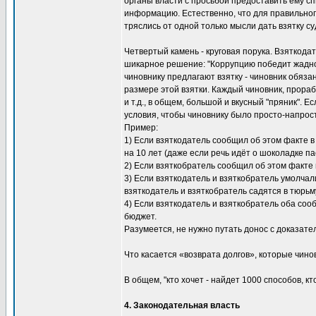
органы власти с просьбой предоставить ему сп
информацию. Естественно, что для правильно
тряслись от одной только мысли дать взятку с
Четвертый камень - круговая порука. Взяткода
шикарное решение: "Коррупцию победит жадност
чиновнику предлагают взятку - чиновник обяз
размере этой взятки. Каждый чиновник, прора
и т.д., в общем, большой и вкусный "пряник". 
условия, чтобы чиновнику было просто-напросто
Пример:
1) Если взяткодатель сообщил об этом факте в
на 10 лет (даже если речь идёт о шоколадке па
2) Если взяткобратель сообщил об этом факте в
3) Если взяткодатель и взяткобратель умолчали
взяткодатель и взяткобратель садятся в тюрьм
4) Если взяткодатель и взяткобратель оба сооб
бюджет.
Разумеется, не нужно путать донос с доказате
Что касается «возврата долгов», которые чино
В общем, "кто хочет - найдет 1000 способов, кто
4. Законодательная власть