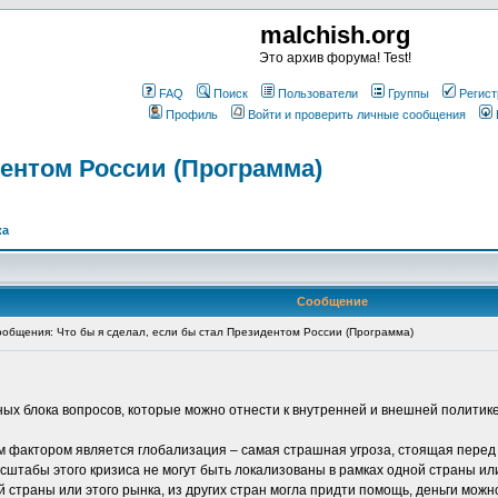
malchish.org
Это архив форума! Test!
FAQ
Поиск
Пользователи
Группы
Регист
Профиль
Войти и проверить личные сообщения
дентом России (Программа)
ка
Сообщение
общения: Что бы я сделал, если бы стал Президентом России (Программа)
х блока вопросов, которые можно отнести к внутренней и внешней политике
 фактором является глобализация – самая страшная угроза, стоящая перед
асштабы этого кризиса не могут быть локализованы в рамках одной страны ил
й страны или этого рынка, из других стран могла придти помощь, деньги можн