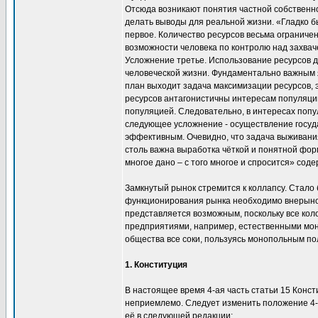
Отсюда возникают понятия частной собственно
делать выводы для реальной жизни. «Гладко бы
первое. Количество ресурсов весьма ограничен
возможности человека по контролю над захвач
Усложнение третье. Использование ресурсов 
человеческой жизни. Фундаментально важным 
план выходит задача максимизации ресурсов, 
ресурсов антагонистичны интересам популяции,
популяцией. Следовательно, в интересах попу
следующее усложнение - осуществление госуда
эффективным. Очевидно, что задача выживания
столь важна выработка чёткой и понятной фор
многое дано – с того многое и спросится» со
Замкнутый рынок стремится к коллапсу. Стало
функционирования рынка необходимо внерыночн
представляется возможным, поскольку все кол
предприятиями, например, естественными мон
общества все соки, пользуясь монопольным по
1. Конституция
В настоящее время 4-ая часть статьи 15 Кон
неприемлемо. Следует изменить положение 4-й 
её в следующей редакции: