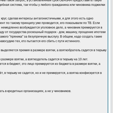
олучив такой запрос, в установленный срок ОБЯЗАН предоставить такую
бная система, так чтобы у любого гражданина или чиновника поджилки
круг, сделав интересы антагонистичными, и для этого есть одно
ент по такому принципу уже проводится, его показывали по ТВ. Если
я немедленно возбуждается уголовное дело, а чиновник премируется в
аду от государства роскошный подарок - дом, машину, прощение ипотеки
 самого "пряника" за безупречную выслугу. В общем, надо создать такие
восудию тех, кто пытается его сбить с пути истинного.
 выделяется премия в размере взятки, а взяткобратель садится в тюрьму
размере взятки, а взяткодатель садится в тюрьму на 10 лет.
ется в бюджет, это лицо премируется из бюджета в размере взятки, а
т, в тюрьму не садится, но и не премируется, а взятка конфискуется в
ть в кредитных организациях, а не у чиновников.