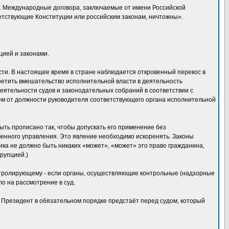
. Международные договора, заключаемые от имени Российской
етствующие Конституции или российским законам, ничтожны».
цией и законами.
сти. В настоящее время в стране наблюдается откровенный перекос в
претить вмешательство исполнительной власти в деятельность
еятельности судов и законодательных собраний в соответствии с
ем от должности руководителя соответствующего органа исполнительной
ть прописано так, чтобы допускать его применение без
венного управления. Это явление необходимо искоренять. Законы
ка не должно быть никаких «может», «может» это право гражданина,
рупцией.)
нтролирующему - если органы, осуществляющие контрольные (надзорные
о на рассмотрение в суд.
 Президент в обязательном порядке предстаёт перед судом, который