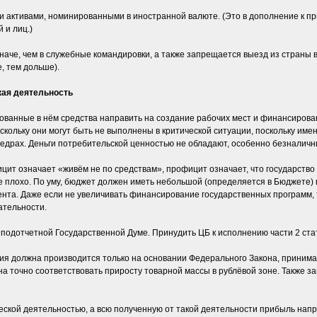
и активами, номинированными в иностранной валюте. (Это в дополнение к п
 и лиц.)
аче, чем в служебные командировки, а также запрещается выезд из страны 
, тем дольше).
кая деятельность
ванные в нём средства направить на создание рабочих мест и финансирова
кольку они могут быть не выполнены в критической ситуации, поскольку име
недрах. Деньги потребительской ценностью не обладают, особенно безналичн
т означает «живём не по средствам», профицит означает, что государство
гое плохо. По уму, бюджет должен иметь небольшой (определяется в Бюджет
нта. Даже если не увеличивать финансирование государственных программ,
ательности.
подотчетной Государственной Думе. Принудить ЦБ к исполнению части 2 ста
ия должна производится только на основании Федерального Закона, принима
а точно соответствовать приросту товарной массы в рублёвой зоне. Также 
ской деятельностью, а всю полученную от такой деятельности прибыль напр