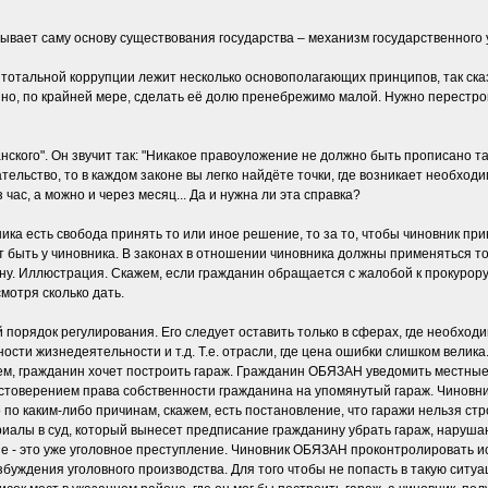
ывает саму основу существования государства – механизм государственного
тотальной коррупции лежит несколько основополагающих принципов, так сказа
 но, по крайней мере, сделать её долю пренебрежимо малой. Нужно перестро
ского". Он звучит так: "Никакое правоуложение не должно быть прописано т
тельство, то в каждом законе вы легко найдёте точки, где возникает необход
 час, а можно и через месяц... Да и нужна ли эта справка?
ника есть свобода принять то или иное решение, то за то, чтобы чиновник 
 быть у чиновника. В законах в отношении чиновника должны применяться толь
ну. Иллюстрация. Скажем, если гражданин обращается с жалобой к прокурор
смотря сколько дать.
 порядок регулирования. Его следует оставить только в сферах, где необход
сти жизнедеятельности и т.д. Т.е. отрасли, где цена ошибки слишком велик
м, гражданин хочет построить гараж. Гражданин ОБЯЗАН уведомить местные 
остоверением права собственности гражданина на упомянутый гараж. Чиновн
 по каким-либо причинам, скажем, есть постановление, что гаражи нельзя стр
риалы в суд, который вынесет предписание гражданину убрать гараж, наруша
е - это уже уголовное преступление. Чиновник ОБЯЗАН проконтролировать и
збуждения уголовного производства. Для того чтобы не попасть в такую сит