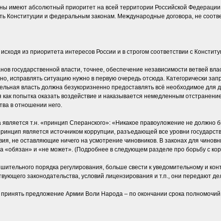
оны имеют абсолютный приоритет на всей территории Российской Федерации
ть Конституции и федеральным законам. Международные договора, не соотв
сходя из приоритета интересов России и в строгом соответствии с Конститу
нов государственной власти, точнее, обеспечение независимости ветвей вла
но, исправлять ситуацию нужно в первую очередь отсюда. Категорически за
ельная власть должна безукоризненно предоставлять всё необходимое для д
я как попытка оказать воздействие и наказывается немедленным отстранени
тва в отношении него.
является т.н. «принцип Сперанского»: «Никакое правоуложение не должно бы
принцип является источником коррупции, разъедающей все уровни государст
я, не оставляющие ничего на усмотрение чиновников. В законах для чиновни
а «обязан» и «не может». (Подробнее в следующем разделе про борьбу с кор
ешительного порядка регулирования, больше свести к уведомительному и ко
вующего законодательства, условий лицензирования и т.п., они передают дел
и принять предложение Армии Воли Народа – по окончании срока полномочий