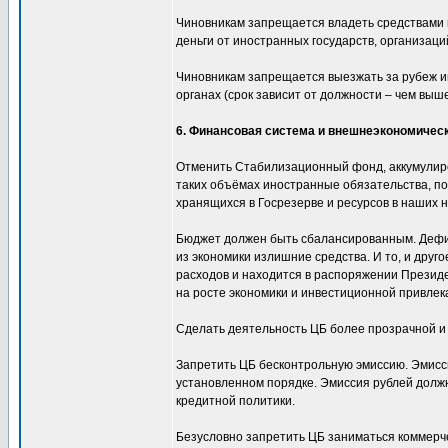
Чиновникам запрещается владеть средствами 
деньги от иностранных государств, организаций
Чиновникам запрещается выезжать за рубеж ин
органах (срок зависит от должности – чем выше
6. Финансовая система и внешнеэкономичес
Отменить Стабилизационный фонд, аккумулиро
таких объёмах иностранные обязательства, пос
хранящихся в Госрезерве и ресурсов в наших 
Бюджет должен быть сбалансированным. Дефици
из экономики излишние средства. И то, и дру
расходов и находится в распоряжении Президе
на росте экономики и инвестиционной привлек
Сделать деятельность ЦБ более прозрачной и 
Запретить ЦБ бесконтрольную эмиссию. Эмисс
установленном порядке. Эмиссия рублей должн
кредитной политики.
Безусловно запретить ЦБ заниматься коммерче