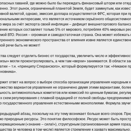
зопасных гаваней, где можно было бы переждать финансовый шторм или отку
енно. Этот рынок, ограниченный планетой Земля, будет замкнутым, как извес
ной валютой, однако, эмиссия доллара осуществляется ФРС, которая при пр
циональными интересами, что является источником серьёзного общесистемно
го мира за счёт экспорта своей инфляции – дефицит внешнеторгового баланс
ление которых составляет только 5% от мирового, потребляя 40% мировых ре
емой ВТО. Россия – огромная и самодостаточная страна. Она может избежать 
утреннего экономического пространства от влияния извне является единств
кой речи быть не может!
тва следует отделить бизнес от государства, увеличить число и эффективнос
низы» могли проконтролировать, а чем там «верхи» занимаются. В области за
атии – т.н. «принципу Сперанского», который формулируется так: «Никакое п
иновника».
ержит ответ на вопрос о выборе способа организации управления народным 
ножество вариантов управления не ограничено двумя этими вариантами, более
льность антимонопольных комитетов или комиссий по ценным бумагам, регул
 схем регулирования с плавной градацией от полной свободы предпринимате
 государственного управления естественными монополиями. Формула звучит т
едыдущий абзац, поскольку на эту тему возникает больше всего споров. Пр
лько природные ресурсы. Это понятие философское. Ресурс может быть прост
нформационным («знание – сила!»), структурным (организованная армия гора
ества (и человека в том числе) является стремление к захвату максимально 