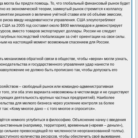
да могла бы придти помощь. То, что глобальный финансовый рынок будет
тно из экономической теории, замкнутый рынок стремится к коллапсу.
инятии решения о величине учётной ставки или об объёме эмиссии,
го риска ввиду неадекватности управления. США злоупотребляют
а США за 2005 год составил около $800 миллиардов и демонстрирует
сурсов, вместо товаров экспортируют доллары. России не следует
пагубных последствий глобализации за счёт ориентации на свои силы.
енным на настоящий момент возможным спасением для России.
ть механизмов обратной связи в обществе, чтобы «верхи» могли узнать,
конодательства и государственного управления удар нанести по
равоуложение не должно быть прописано так, чтобы допускать его
хозяйством – свободный рынок или командно-административная
 того, эти оба этих варианта невозможны в чистом виде и не существуют
ирующих деятельность крупных частных предприятий). Наиболее
льства для мелкого бизнеса через усиление контроля за более
ак: «Кому многое дано – с того многое и спросится».
идётся немного углубиться в философию. Объяснение начну с введения
ранственным (например, территория), временным («время – деньги»),
здо сильнее превосходящей по численности неорганизованной толпы).
доступного количества ресурсов, чтобы обеспечить своё выживание.