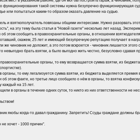
исок мест в указанном районе, где он мог бы построить гараж, а чиновник, п
го функционирования такой системы нужна безупречно функционирующая суде
удье или попытаться каким-то образом оказать давление на судью.
тель и взяткополучатель повязаны общими интересами. Нужно разорвать этот 
ь", на эту тему была статья в "Новой газете" несколько лет назад. Эксперим
ан об этом сообщить в правоохранительные органы, в отношении взяткодател
ботавший, скажем, 25 лет и имеющий безупречную репутацию получает в нагр
Если же чиновник не доложит, а это потом вскроется - чиновник лишается этого
 невыгодно брать взятки, а было выгодно жить честно, безусловно сдавая пра
 правоохранительные органы, то ему возвращается сумма взятки, из бюджета
спортистке).
 органы, то ему легализуется сумма взятки, из бюджета выделяется премия в 
 об этом факте, но третье лицо сообщило о нём в органы, то взятка конфиску
у каждый на 15 лет.
щили в органы в течение одних суток, то никто из них ответственности не несё
льством!
вник якобы когда-то давал гражданину. Запретить! Ссуды граждане должны бра
 не хочет - 1000 причин".