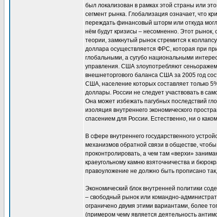
был локализован в рамках этой страны или это
сегмент рынка. Глобализация означает, что кр
переждать финансовый шторм или откуда могла
нём будут кризисы – несомненно. Этот рынок, 
теории, замкнутый рынок стремится к коллапс
доллара осуществляется ФРС, которая при при
глобальными, а сугубо национальными интерес
управления. США злоупотребляют сеньоражем, 
внешнеторгового баланса США за 2005 год сост
США, население которых составляет только 5%
доллары. России не следует участвовать в сам
Она может избежать пагубных последствий гло
изоляция внутреннего экономического простр
спасением для России. Естественно, ни о каком
В сфере внутреннего государственного устройс
механизмов обратной связи в обществе, чтобы
проконтролировать, а чем там «верхи» занима
краеугольному камню взяточничества и бюрокр
правоуложение не должно быть прописано так,
Экономический блок внутренней политики сод
– свободный рынок или командно-администрати
ограничено двумя этими вариантами, более тог
(примером чему является деятельность антим