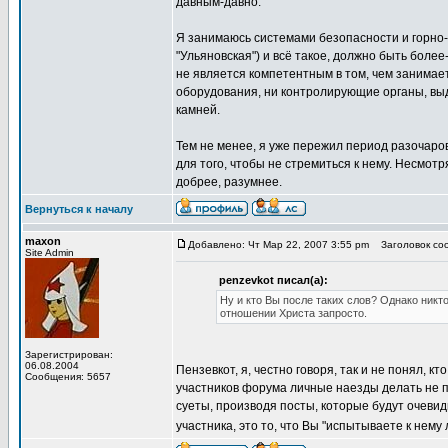
давным-давно.
Я занимаюсь системами безопасности и горно-
"Ульяновская") и всё такое, должно быть более
не является компетентным в том, чем занимает
оборудования, ни контролирующие органы, выд
камней.
Тем не менее, я уже пережил период разочаро
для того, чтобы не стремиться к нему. Несмотр
добрее, разумнее.
Вернуться к началу
maxon
Добавлено: Чт Мар 22, 2007 3:55 pm
Заголовок соо
Site Admin
penzevkot писал(а):
Ну и кто Вы после таких слов? Однако никт
отношении Христа запросто.
Зарегистрирован:
06.08.2004
Пензевкот, я, честно говоря, так и не понял, кт
Сообщения: 5657
участников форума личные наезды делать не по
суеты, производя посты, которые будут очевид
участника, это то, что Вы "испытываете к нем