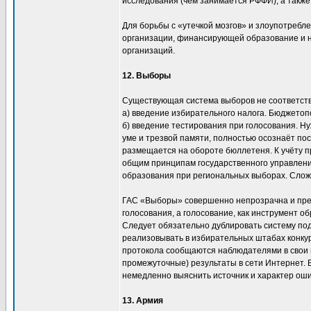
исследования (чем занимается РФФИ), а также
Для борьбы с «утечкой мозгов» и злоупотребл
организации, финансирующей образование и на
организаций.
12. Выборы
Существующая система выборов не соответству
а) введение избирательного налога. Бюджетоп
б) введение тестирования при голосования. Ну
уме и трезвой памяти, полностью осознаёт пос
размещается на обороте бюллетеня. К учёту 
общим принципам государственного управлени
образования при региональных выборах. Сложн
ГАС «Выборы» совершенно непрозрачна и пре
голосования, а голосование, как инструмент о
Следует обязательно дублировать систему подс
реализовывать в избирательных штабах конку
протокола сообщаются наблюдателями в свои ш
промежуточные) результаты в сети Интернет.
немедленно выяснить источник и характер оши
13. Армия