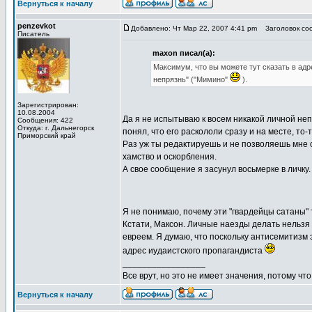
Вернуться к началу
penzevkot
Добавлено: Чт Мар 22, 2007 4:41 pm
Заголовок сооб
Писатель
maxon писал(а):
Максимум, что вы можете тут сказать в адр
непрязнь" ("Мимино"
).
Зарегистрирован:
10.08.2004
Да я не испытываю к восем никакой личной неп
Сообщения: 422
Откуда: г. Дальнегорск
понял, что его раскололи сразу и на месте, то-
Приморский край
Раз уж ты редактируешь и не позволяешь мне 
хамство и оскорбления.
А свое сообщение я засунул восьмерке в личку.
Я не понимаю, почему эти "гвардейцы сатаны"
Кстати, Максон. Личные наезды делать нельзя 
евреем. Я думаю, что поскольку антисемитизм 
адрес иудаистского пропагандиста
_________________
Все врут, но это не имеет значения, потому что
Вернуться к началу