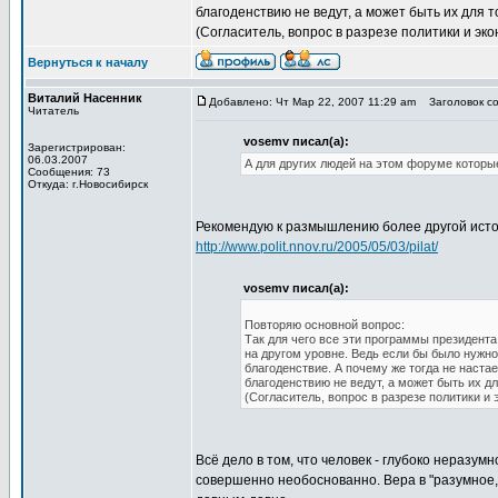
благоденствию не ведут, а может быть их для 
(Согласитель, вопрос в разрезе политики и эко
Вернуться к началу
Виталий Насенник
Добавлено: Чт Мар 22, 2007 11:29 am
Заголовок со
Читатель
vosemv писал(а):
Зарегистрирован:
06.03.2007
А для других людей на этом форуме которы
Сообщения: 73
Откуда: г.Новосибирск
Рекомендую к размышлению более другой источ
http://www.polit.nnov.ru/2005/05/03/pilat/
vosemv писал(а):
Повторяю основной вопрос:
Так для чего все эти программы президента
на другом уровне. Ведь если бы было нужно
благоденствие. А почему же тогда не наста
благоденствию не ведут, а может быть их дл
(Согласитель, вопрос в разрезе политики и 
Всё дело в том, что человек - глубоко неразум
совершенно необоснованно. Вера в "разумное,