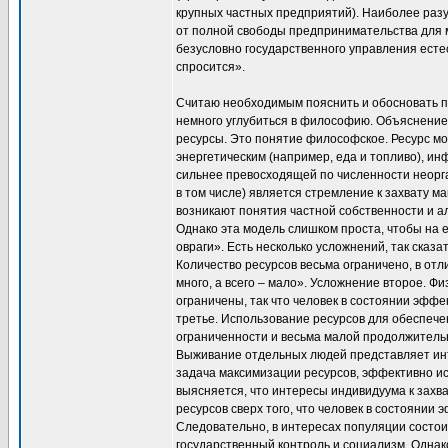
крупных частных предприятий). Наиболее раз
от полной свободы предпринимательства для 
безусловно государственного управления естес
спросится».
Считаю необходимым пояснить и обосновать пр
немного углубиться в философию. Объяснение 
ресурсы. Это понятие философское. Ресурс мо
энергетическим (например, еда и топливо), и
сильнее превосходящей по численности неорг
в том числе) является стремление к захвату м
возникают понятия частной собственности и а
Однако эта модель слишком проста, чтобы на 
овраги». Есть несколько усложнений, так сказ
Количество ресурсов весьма ограничено, в отл
много, а всего – мало». Усложнение второе. 
ограничены, так что человек в состоянии эффе
третье. Использование ресурсов для обеспеч
ограниченности и весьма малой продолжитель
Выживание отдельных людей представляет инт
задача максимизации ресурсов, эффективно ис
выясняется, что интересы индивидуума к захва
ресурсов сверх того, что человек в состоянии
Следовательно, в интересах популяции состои
государственный контроль и социализм. Однак