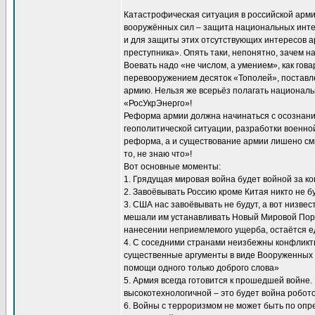
Катастрофическая ситуация в российской арми
вооружённых сил – защита национальных интер
и для защиты этих отсутствующих интересов 
преступника». Опять таки, непонятно, зачем 
Воевать надо «не числом, а умением», как гов
перевооружением десяток «Тополей», поставле
армию. Нельзя же всерьёз полагать национа
«РосУкрЭнерго»!
Реформа армии должна начинаться с осознани
геополитической ситуации, разработки военной
реформа, а и существование армии лишено смы
то, не знаю что»!
Вот основные моменты:
1. Грядущая мировая война будет войной за ко
2. Завоёвывать Россию кроме Китая никто не бу
3. США нас завоёвывать не будут, а вот низве
мешали им устанавливать Новый Мировой Поря
нанесении неприемлемого ущерба, остаётся е
4. С соседними странами неизбежны конфликт
существенные аргументы в виде Вооруженных 
помощи одного только доброго слова»
5. Армия всегда готовится к прошедшей войне.
высокотехнологичной – это будет война робот
6. Войны с терроризмом не может быть по опр