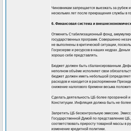
Чиновникам запрещается выезжать за рубеж ин
нескольких лет после прекращения службы в го
6. Финансовая система и внешнеэкономичес
Отменить Стабилизационный фонд, аккумулиро
государственных программ. Совершенно незаче
не выполнены в критической ситуации, посколь
Госрезерве и ресурсов в наших недрах. Деньг
хорошо себе представлять.
Бюджет должен быть сбалансированным. Дефици
неполном объёме исполняет свои обязательства
бюджет должен иметь небольшой (определяет
расходов и находится в распоряжении Президе
снижение налогового бремени весьма положите
Сделать деятельность ЦБ более прозрачной и 
Конституции. Инфляция должна быть не более
Запретить ЦБ бесконтрольную эмиссию. Эмисс
Государственной Думой по представлению ЦБ,
соответствовать приросту товарной массы в р
изменение кредитной политики.