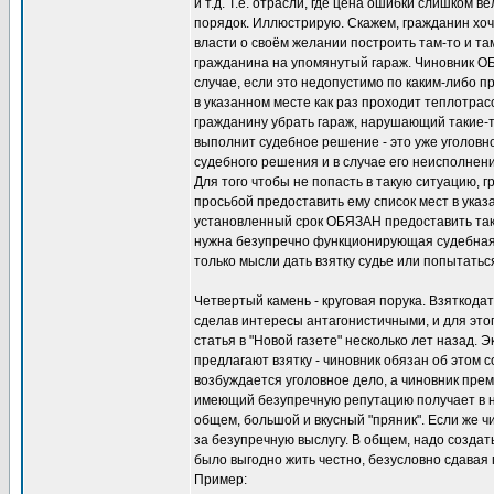
и т.д. Т.е. отрасли, где цена ошибки слишком
порядок. Иллюстрирую. Скажем, гражданин хо
власти о своём желании построить там-то и т
гражданина на упомянутый гараж. Чиновник ОБ
случае, если это недопустимо по каким-либо п
в указанном месте как раз проходит теплотрас
гражданину убрать гараж, нарушающий такие-т
выполнит судебное решение - это уже уголов
судебного решения и в случае его неисполнен
Для того чтобы не попасть в такую ситуацию,
просьбой предоставить ему список мест в указа
установленный срок ОБЯЗАН предоставить так
нужна безупречно функционирующая судебная с
только мысли дать взятку судье или попытатьс
Четвертый камень - круговая порука. Взяткода
сделав интересы антагонистичными, и для это
статья в "Новой газете" несколько лет назад. 
предлагают взятку - чиновник обязан об этом
возбуждается уголовное дело, а чиновник прем
имеющий безупречную репутацию получает в наг
общем, большой и вкусный "пряник". Если же чи
за безупречную выслугу. В общем, надо создат
было выгодно жить честно, безусловно сдавая п
Пример: