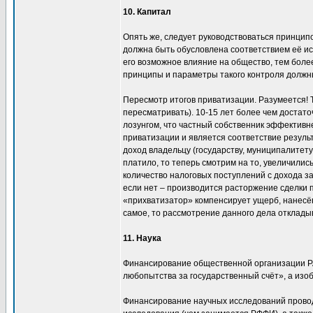
10. Капитал
Опять же, следует руководствоваться принципо
должна быть обусловлена соответствием её ис
его возможное влияние на общество, тем бол
принципы и параметры такого контроля должн
Пересмотр итогов приватизации. Разумеется! Т
пересматривать). 10-15 лет более чем достат
лозунгом, что частный собственник эффективн
приватизации и является соответствие резуль
доход владельцу (государству, муниципалитету 
платило, то теперь смотрим на то, увеличили
количество налоговых поступлений с дохода 
если нет – производится расторжение сделки 
«прихватизатор» компенсирует ущерб, нанесё
самое, то рассмотрение данного дела отклады
11. Наука
Финансирование общественной организации РА
любопытства за государственный счёт», а из
Финансирование научных исследований прово