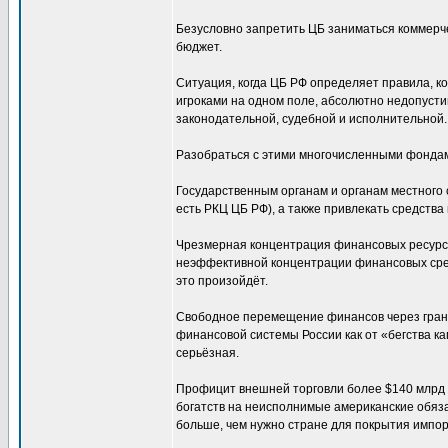
Безусловно запретить ЦБ заниматься коммерче
бюджет.
Ситуация, когда ЦБ РФ определяет правила, ко
игроками на одном поле, абсолютно недопуст
законодательной, судебной и исполнительной.
Разобраться с этими многочисленными фондам
Государственным органам и органам местного 
есть РКЦ ЦБ РФ), а также привлекать средства
Чрезмерная концентрация финансовых ресурсо
неэффективной концентрации финансовых средс
это произойдёт.
Свободное перемещение финансов через грани
финансовой системы России как от «бегства к
серьёзная.
Профицит внешней торговли более $140 млрд 
богатств на неисполнимые американские обяз
больше, чем нужно стране для покрытия импор