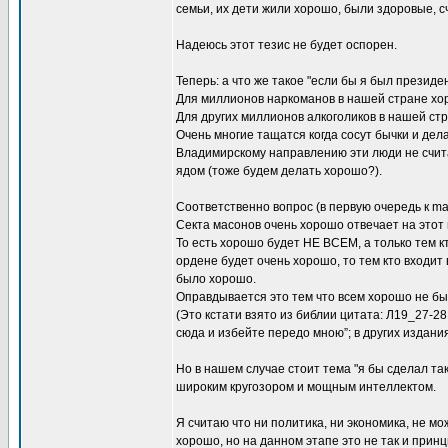
семьи, их дети жили хорошо, были здоровые, с
Надеюсь этот тезис не будет оспорен.
Теперь: а что же такое "если бы я был президе
Для миллионов наркоманов в нашей стране хоро
Для других миллионов алкоголиков в нашей стр
Очень многие тащатся когда сосут бычки и де
Владимирскому направлению эти люди не счита
ядом (тоже будем делать хорошо?).
Соответственно вопрос (в первую очередь к ma
Секта масонов очень хорошо отвечает на эт
То есть хорошо будет НЕ ВСЕМ, а только тем кт
ордене будет очень хорошо, то тем кто входит
было хорошо.
Оправдывается это тем что всем хорошо не бы
(Это кстати взято из библии цитата: Л19_27-28
сюда и избейте передо мною”; в других издани
Но в нашем случае стоит тема "я бы сделал так
широким кругозором и мощным интеллектом.
Я считаю что ни политика, ни экономика, не м
хорошо, но на данном этапе это не так и при