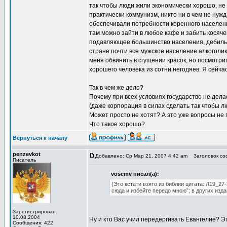
так чтобы люди жили экономически хорошо, не 
практически коммунизм, никто ни в чем не нуж
обеспечивали потребности коренного населени
там можно зайти в любое кафе и забить косяче
подавляющее большинство населения, дебилы, г
стране почти все мужское население алкоголи
меня обвинить в сгущении красок, но посмотри
хорошего человека из сотни негодяев. Я сейч
Так в чем же дело?
Почему при всех условиях государство не дела
(даже корпорация в силах сделать так чтобы лю
Может просто не хотят? А это уже вопросы не 
Что такое хорошо?
Вернуться к началу
penzevkot
Добавлено: Ср Мар 21, 2007 4:42 am
Заголовок соо
Писатель
vosemv писал(а):
(Это кстати взято из библии цитата: Л19_27
сюда и избейте передо мною”; в других изд
Зарегистрирован:
10.08.2004
Ну и кто Вас учил передергивать Евангелие? Эт
Сообщения: 422