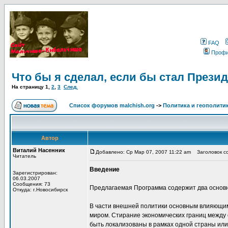
FAQ
Проф
Что бы я сделал, если бы стал Прези
На страницу
1
,
2
,
3
След.
Список форумов malchish.org
->
Политика и геополити
Автор
Виталий Насенник
Добавлено: Ср Мар 07, 2007 11:22 am
Заголовок со
Читатель
Введение
Зарегистрирован:
06.03.2007
Сообщения: 73
Предлагаемая Программа содержит два основны
Откуда: г.Новосибирск
В части внешней политики основным влияющим
миром. Стирание экономических границ между с
быть локализованы в рамках одной страны или 