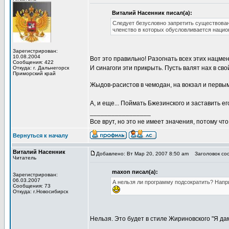
Виталий Насенник писал(а):
Следует безусловно запретить существовани
членство в которых обусловливается нацио
Зарегистрирован:
10.08.2004
Вот это правильно! Разогнать всех этих нацмен
Сообщения: 422
И синагоги эти прикрыть. Пусть валят нах в с
Откуда: г. Дальнегорск
Приморский край
Жыдов-расистов в чемодан, на вокзал и первым
А, и еще... Поймать Бжезинского и заставить ег
_________________
Все врут, но это не имеет значения, потому что
Вернуться к началу
Виталий Насенник
Добавлено: Вт Мар 20, 2007 8:50 am
Заголовок сооб
Читатель
maxon писал(а):
Зарегистрирован:
06.03.2007
А нельзя ли программу подсократить? Напри
Сообщения: 73
Откуда: г.Новосибирск
Нельзя. Это будет в стиле Жириновского "Я дам