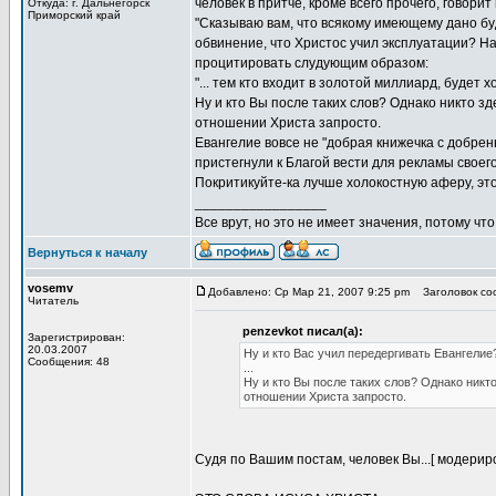
человек в притче, кроме всего прочего, говори
Откуда: г. Дальнегорск
Приморский край
"Сказываю вам, что всякому имеющему дано буде
обвинение, что Христос учил эксплуатации? На
процитировать слудующим образом:
"... тем кто входит в золотой миллиард, будет
Ну и кто Вы после таких слов? Однако никто з
отношении Христа запросто.
Евангелие вовсе не "добрая книжечка с добрен
пристегнули к Благой вести для рекламы своег
Покритикуйте-ка лучше холокостную аферу, это
_________________
Все врут, но это не имеет значения, потому что
Вернуться к началу
vosemv
Добавлено: Ср Мар 21, 2007 9:25 pm
Заголовок соо
Читатель
penzevkot писал(а):
Зарегистрирован:
20.03.2007
Ну и кто Вас учил передергивать Евангелие
Сообщения: 48
...
Ну и кто Вы после таких слов? Однако никт
отношении Христа запросто.
Судя по Вашим постам, человек Вы...[ модери