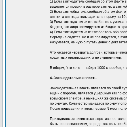
1) Если взяткодатель сообщил об этом факте 
выделяется премия в размере взятки, а взятко
2) Если взяткобратель сообщил об этом факте 
взятки, а взяткодатель садится в тюрьму на 10 
3) Если взяткодатель и взяткобратель умолчали
бюджет, это лицо премируется из бюджета в ра
4) Если взяткодатель и взяткобратель оба сооб
тюрьму не садится, но и не премируется, а взя
Разумеется, не нужно путать донос с доказате
Что касается «возврата долгов», которые чино
кредитных организациях, а не у чиновников.
В общем, "кто хочет - найдет 1000 способов, кто
4. Законодательная власть
Законодательная власть является по своей су
ещё и с порогом, является ущербным как по фо
всём своём спектре, а нынешняя же система 
по округам. Количество мандатов по округу оп
После подведения итогов, первые N мест полу
Приходилось сталкиваться с противопоставлен
быть профессионалом, а представитель не обя