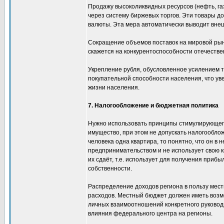
Продажу высоколиквидных ресурсов (нефть, газ
через систему биржевых торгов. Эти товары д
валюты. Эта мера автоматически выводит вне
Сокращение объемов поставок на мировой рыно
скажется на конкурентоспособности отечеств
Укрепление рубля, обусловленное усилением т
покупательной способности населения, что ув
жизни населения.
7. Налогообложение и бюджетная политика
Нужно использовать принципы стимулирующего
имущество, при этом не допускать налогообло
человека одна квартира, то понятно, что он в 
предпринимательством и не использует свою кв
их сдаёт, т.е. использует для получения прибыл
собственности.
Распределение доходов региона в пользу мес
расходов. Местный бюджет должен иметь возмо
личных взаимоотношений конкретного руковод
влияния федерального центра на регионы.