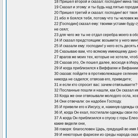
18 Пришел второй и сказал: господин! мина тв
19 Сказал и этому: и ты будь над пятью города
20 Пришел третий и сказал: господин! вот твоя
21 ибо я боялся тебя, потому что ты человек же
22 [Господин] сказал ему: твоими устами буду су
не сеял;
23 для чего же ты не отдал серебра моего в об
24 И сказал предстоящим: возьмите у него ми
25 И сказали ему: господин! у него есть десять 
26 Сказываю вам, что всякому имеющему дано б
27 врагов же моих тех, которые не хотели, чт
28 Сказав это, Он пошел далее, восходя в Иер
29 И когда приблизился к Виффагии и Вифании,
30 сказав: пойдите в противолежащее селение;
никогда не садился; отвязав его, приведите;
31 и если кто спросит вас: зачем отвязываете?
32 Посланные пошли и нашли, как Он сказал и
33 Когда же они отвязывали молодого осла, хо
34 Они отвечали: он надобен Господу.
35 И привели его к Иисусу, и, накинув одежды с
36 И, когда Он ехал, постилали одежды свои по
37 А когда Он приблизился к спуску с горы Еле
какие видели они,
38 говоря: благословен Царь, грядущий во имя 
39 И некоторые фарисеи из среды народа сказ