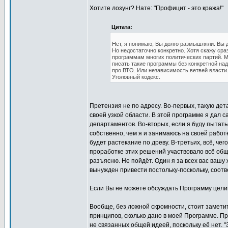
Хотите лозунг? Нате: "Профицит - это кража!"
Цитата:
Нет, я понимаю, Вы долго размышляли. Вы 
Но недостаточно конкретно. Хотя скажу сра
программам многих политических партий. Мо
писать такие программы без конкретной над
про ВТО. Или независимость ветвей власти..
Уголовный кодекс.
Претензия не по адресу. Во-первых, такую д
своей узкой области. В этой программе я дал 
департаментов. Во-вторых, если я буду пытатьс
собственно, чем я и занимаюсь на своей работе
будет растекание по древу. В-третьих, всё, че
проработке этих решений участвовало всё общес
разъясню. Не пойдёт. Один я за всех вас вашу 
вынужден привести постольку-поскольку, соотв
Если Вы не можете обсуждать Программу целик
Вообще, без ложной скромности, стоит заметит
принципов, сколько дано в моей Программе. 
не связанных общей идеей, поскольку её нет.