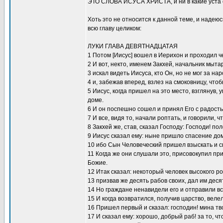
ЭТО СЛОВА ИСУСА ХРИСТА, и ни в какие ус
Хоть это не относится к данной теме, и надею
всю главу целиком:
ЛУКИ ГЛАВА ДЕВЯТНАДЦАТАЯ
1 Потом [Иисус] вошел в Иерихон и проходил ч
2 И вот, некто, именем Закхей, начальник мыта
3 искал видеть Иисуса, кто Он, но не мог за на
4 и, забежав вперед, взлез на смоковницу, что
5 Иисус, когда пришел на это место, взглянув, 
доме.
6 И он поспешно сошел и принял Его с радость
7 И все, видя то, начали роптать, и говорили, 
8 Закхей же, став, сказал Господу: Господи! по
9 Иисус сказал ему: ныне пришло спасение дом
10 ибо Сын Человеческий пришел взыскать и с
11 Когда же они слушали это, присовокупил пр
Божие.
12 Итак сказал: некоторый человек высокого р
13 призвав же десять рабов своих, дал им деся
14 Но граждане ненавидели его и отправили всл
15 И когда возвратился, получив царство, веле
16 Пришел первый и сказал: господин! мина тв
17 И сказал ему: хорошо, добрый раб! за то, ч