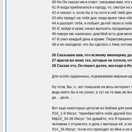
40 Но Он сказал им в ответ: сказываю вам, что 
41 И когда приблизился к городу, то, смотря на
42 и сказал: о, если бы и ты хотя в сей твой де
43 ибо придут на тебя дни, когда враги твои о
44 и разорят тебя, и побьют детей твоих в тебе
45 И, войдя в храм, начал выгонять продающих
46 говоря им: написано: дом Мой есть дом мол
47 И учил каждый день в храме. Первосвященни
48 и не находили, что бы сделать с Ним; потом
26 Сказываю вам, что всякому имеющему дано
27 врагов же моих тех, которые не хотели, ч
28 Сказав это, Он пошел далее, восходя в И
Для особо одаренных, подчеркиваю жирным ш
Ну чтож, Вы, п...кот показали на весь интернет
ведь никто бы и не узнал, а тут на те вам, во 
да ... дела ...
Вот еще некоторые цитатки из библии для ра
Л16_1-9 Иисус: “приобретайте себе друзей бо
Мф10_34-36 Иисус: “не думайте, что Я пришел
человека с отцом его, и дочь с матерью её, и н
Л14_26 Иисус: “если кто приходит ко Мне и не 