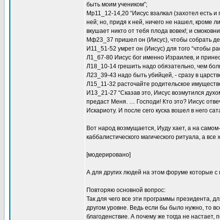
быть моим учеником”;
Mp11_12-14,20 “Иисус взалкал (захотел есть и 
ней; но, придя к ней, ничего не нашел, кроме 
вкушает никто от тебя плода вовек!; и смоковни
Мф23_37 пришел он (Иисус), чтобы собрать де
И11_51-52 умрет он (Иисус) для того “чтобы р
Л1_67-80 Иисус бог именно Израилев, и прине
Л18_10-14 грешить надо обязательно, чем бол
Л23_39-43 надо быть убийцей, - сразу в царст
Л15_11-32 расточайте родительское имуществ
И13_21-27 “Сказав это, Иисус возмутился духом
предаст Меня. … Господи! Кто это? Иисус отвеч
Искариоту. И после сего куска вошел в него сат
Вот народ возмущается, Иуду хает, а на самом
каббалистического магического ритуала, а все 
[модерировано]
А для других людей на этом форуме которые с
Повторяю основной вопрос:
Так для чего все эти программы президента, д
другом уровне. Ведь если бы было нужно, то в
благоденствие. А почему же тогда не настает,