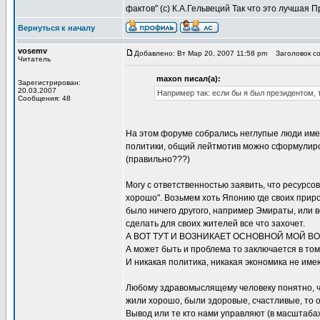
фактов" (с) К.А.Гельвеций Так что это лучшая 
Вернуться к началу
vosemv
Добавлено: Вт Мар 20, 2007 11:58 pm
Заголовок со
Читатель
maxon писал(а):
Зарегистрирован:
20.03.2007
Например так: если бы я был президентом, 
Сообщения: 48
На этом форуме собрались неглупые люди име
политики, общий лейтмотив можно сформулиров
(правильно???)
Могу с ответственностью заявить, что ресурсов
хорошо". Возьмем хоть Японию где своих приро
было ничего другого, например Эмираты, или в
сделать для своих жителей все что захочет.
А ВОТ ТУТ И ВОЗНИКАЕТ ОСНОВНОЙ МОЙ В
А может быть и проблема то заключается в то
И никакая политика, никакая экономика не им
Любому здравомыслящему человеку понятно, чт
жили хорошо, были здоровые, счастливые, то о
Вывод или те кто нами управляют (в масштабах