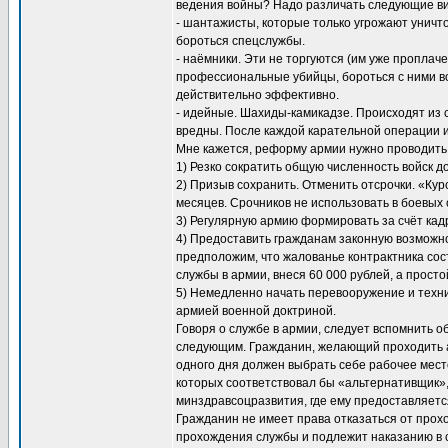
ведения войны? Надо различать следующие ви
- шантажисты, которые только угрожают уничт
бороться спецслужбы.
- наёмники. Эти не торгуются (им уже проплаче
профессиональные убийцы, бороться с ними во
действительно эффективно.
- идейные. Шахиды-камикадзе. Происходят из 
вредны. После каждой карательной операции 
Мне кажется, реформу армии нужно проводит
1) Резко сократить общую численность войск д
2) Призыв сохранить. Отменить отсрочки. «Ку
месяцев. Срочников не использовать в боевых
3) Регулярную армию формировать за счёт кад
4) Предоставить гражданам законную возможнос
предположим, что жалованье контрактника сост
службы в армии, внеся 60 000 рублей, а просто
5) Немедленно начать перевооружение и техн
армией военной доктриной.
Говоря о службе в армии, следует вспомнить 
следующим. Гражданин, желающий проходить а
одного дня должен выбрать себе рабочее мест
которых соответствовал бы «альтернативщик»,
минздравсоцразвития, где ему предоставляетс
Гражданин не имеет права отказаться от прох
прохождения службы и подлежит наказанию в с