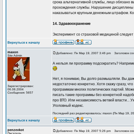
срока альтернативной службы, лицо обязано вы
прохождения службы. Нарушение дисциплины (
наказываться крупным денежным штрафом. Ко
14. Здравоохранение
Эксперимент со страховой медициной следует
Вернуться к началу
maxon
Добавлено: Пн Мар 19, 2007 3:46 pm
Заголовок соо
Site Admin
А нельзя ли программу подсократить? Например
Нет, я понимаю, Вы долго размышляли. Вы даж
недостаточно конкретно. Хотя скажу сразу, чт
Зарегистрирован:
программам многих политических партий. Может
06.08.2004
Сообщения: 5657
писать такие программы без конкретной надоб
про ВТО. Или независимость ветвей власти... У
Уголовный кодекс.
Последний раз редактировалось: maxon (Пн Мар 19, 20
Вернуться к началу
penzevkot
Добавлено: Пн Мар 19, 2007 5:26 pm
Заголовок соо
Писатель