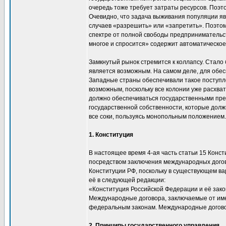
очередь тоже требует затраты ресурсов. Поэт
Очевидно, что задача выживания популяции яв
случаев «разрешить» или «запретить». Поэтом
спектре от полной свободы предпринимательст
многое и спросится» содержит автоматическо
Замкнутый рынок стремится к коллапсу. Стало
является возможным. На самом деле, для обе
Западные страны обеспечивали такое поступле
возможным, поскольку все колонии уже расхва
должно обеспечиваться государственными пр
государственной собственности, которые долж
все соки, пользуясь монопольным положением.
1. Конституция
В настоящее время 4-ая часть статьи 15 Конс
посредством заключения международных догов
Конституции РФ, поскольку в существующем вар
её в следующей редакции:
«Конституция Российской Федерации и её зак
Международные договора, заключаемые от име
федеральным законам. Международные договор
2. Принципы государственного управления