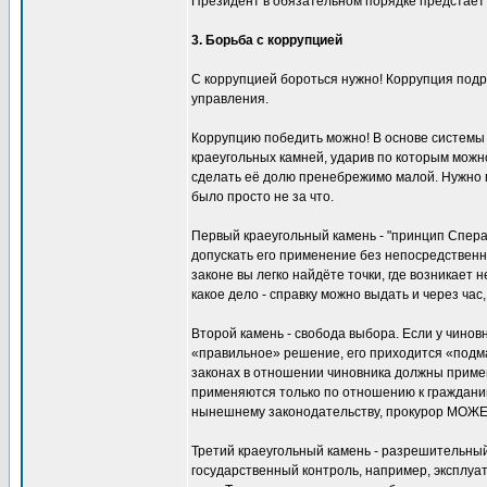
Президент в обязательном порядке предстаёт 
3. Борьба с коррупцией
С коррупцией бороться нужно! Коррупция подр
управления.
Коррупцию победить можно! В основе системы 
краеугольных камней, ударив по которым можно
сделать её долю пренебрежимо малой. Нужно 
было просто не за что.
Первый краеугольный камень - "принцип Сперан
допускать его применение без непосредственно
законе вы легко найдёте точки, где возникает
какое дело - справку можно выдать и через час,
Второй камень - свобода выбора. Если у чинов
«правильное» решение, его приходится «подма
законах в отношении чиновника должны применя
применяются только по отношению к гражданин
нынешнему законодательству, прокурор МОЖЕТ в
Третий краеугольный камень - разрешительный 
государственный контроль, например, эксплу