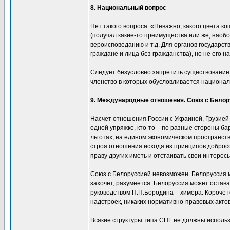
8. Национальный вопрос
Нет такого вопроса. «Неважно, какого цвета к
(получал какие-то преимущества или же, наобо
вероисповеданию и т.д. Для органов государс
граждане и лица без гражданства), но не его 
Следует безусловно запретить существование 
членство в которых обусловливается национал
9. Международные отношения. Союз с Белор
Насчет отношения России с Украиной, Грузией и
одной упряжке, кто-то – по разные стороны бар
льготах, на едином экономическом пространств
строя отношения исходя из принципов добросо
праву других иметь и отстаивать свои интересы
Союз с Белоруссией невозможен. Белоруссия м
захочет, разумеется. Белоруссия может остав
руководством П.П.Бородина – химера. Короче г
надстроек, никаких нормативно-правовых акто
Всякие структуры типа СНГ не должны использ