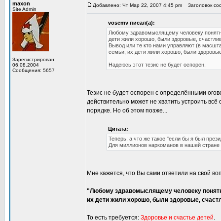
maxon
Добавлено: Чт Мар 22, 2007 4:45 pm
Заголовок соо
Site Admin
vosemv писал(а):
Любому здравомыслящему человеку понятно
дети жили хорошо, были здоровые, счастлив
Вывод или те кто нами управляют (в масшта
семьи, их дети жили хорошо, были здоровые
Зарегистрирован:
Надеюсь этот тезис не будет оспорен.
06.08.2004
Сообщения: 5657
Тезис не будет оспорен с определёнными огов
действительно может не хватить устроить всё 
порядке. Но об этом позже...
Цитата:
Теперь: а что же такое "если бы я был през
Для миллионов наркоманов в нашей стране х
Мне кажется, что Вы сами ответили на свой во
"Любому здравомыслящему человеку понятно
их дети жили хорошо, были здоровые, счастл
То есть требуется:
Здоровье и счастье детей
.