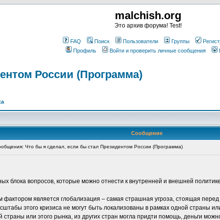
malchish.org
Это архив форума! Test!
FAQ
Поиск
Пользователи
Группы
Регист
Профиль
Войти и проверить личные сообщения
дентом России (Программа)
ка
Сообщение
общения: Что бы я сделал, если бы стал Президентом России (Программа)
х блока вопросов, которые можно отнести к внутренней и внешней политике
 фактором является глобализация – самая страшная угроза, стоящая перед
асштабы этого кризиса не могут быть локализованы в рамках одной страны ил
й страны или этого рынка, из других стран могла придти помощь, деньги можн