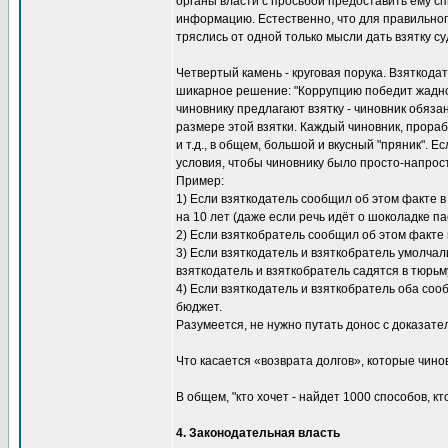
органы власти с просьбой предоставить ему сп
информацию. Естественно, что для правильно
тряслись от одной только мысли дать взятку с
Четвертый камень - круговая порука. Взяткода
шикарное решение: "Коррупцию победит жадност
чиновнику предлагают взятку - чиновник обяз
размере этой взятки. Каждый чиновник, прора
и т.д., в общем, большой и вкусный "пряник". 
условия, чтобы чиновнику было просто-напросто
Пример:
1) Если взяткодатель сообщил об этом факте в
на 10 лет (даже если речь идёт о шоколадке па
2) Если взяткобратель сообщил об этом факте в
3) Если взяткодатель и взяткобратель умолчали
взяткодатель и взяткобратель садятся в тюрьм
4) Если взяткодатель и взяткобратель оба сооб
бюджет.
Разумеется, не нужно путать донос с доказате
Что касается «возврата долгов», которые чино
В общем, "кто хочет - найдет 1000 способов, кто
4. Законодательная власть