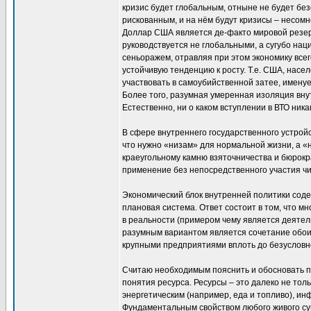
кризис будет глобальным, отныне не будет бе
рискованным, и на нём будут кризисы – несомн
Доллар США является де-факто мировой резерв
руководствуется не глобальными, а сугубо на
сеньоражем, отравляя при этом экономику все
устойчивую тенденцию к росту. Т.е. США, насе
участвовать в самоубийственной затее, имену
Более того, разумная умеренная изоляция вн
Естественно, ни о каком вступлении в ВТО ника
В сфере внутреннего государственного устройс
что нужно «низам» для нормальной жизни, а «
краеугольному камню взяточничества и бюрокр
применение без непосредственного участия ч
Экономический блок внутренней политики сод
плановая система. Ответ состоит в том, что м
в реальности (примером чему является деяте
разумным вариантом является сочетание обоих
крупными предприятиями вплоть до безусловно
Считаю необходимым пояснить и обосновать пр
понятия ресурса. Ресурсы – это далеко не то
энергетическим (например, еда и топливо), и
Фундаментальным свойством любого живого сущ