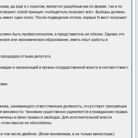
кам, да ещё и с порогом, является ущербным как по форме, так и по
ицетворяет собой принцип «победитель получает всё». Выборы должны
ь имеет один голос. После подведения итогов, первые N мест получают
должен быть профессионалом, а представитель не обязан. Однако это
еское или экономическое образование, иметь опыт работы в
 процедура отзыва депутата.
дан и организаций в органы государственной власти в соответствии с
твия.
овника, занимающего ответственную должность, отсутствует презумпция
ия виновности. Чиновник существенно ущемляется в гражданских правах
аничены в своих правах и свободах. Для исполнительной власти
 этом смысле не обособлены.
 том числе двойное. (Всем чиновникам, а не только министрам.)