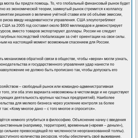
да могла бы придти помощь. То, что глобальный финансовый рынок будет
тно из экономической теории, замкнутый рынок стремится к коллапсу.
инятии решения о величине учётной ставки или об объёме эмиссии,
го риска ввиду неадекватности управления. США злоупотребляют
а США за 2005 год составил около $800 миллиардов и демонстрирует
сурсов, вместо товаров экспортируют доллары. России не следует
пагубных последствий глобализации за счёт ориентации на свои силы.
енным на настоящий момент возможным спасением для России.
ть механизмов обратной связи в обществе, чтобы «верхи» могли узнать,
конодательства и государственного управления удар нанести по
равоуложение не должно быть прописано так, чтобы допускать его
хозяйством – свободный рынок или командно-административная
 того, эти оба этих варианта невозможны в чистом виде и не существуют
ирующих деятельность крупных частных предприятий). Наиболее
льства для мелкого бизнеса через усиление контроля за более
ак: «Кому многое дано – с того многое и спросится».
идётся немного углубиться в философию. Объяснение начну с введения
ранственным (например, территория), временным («время – деньги»),
здо сильнее превосходящей по численности неорганизованной толпы).
доступного количества ресурсов, чтобы обеспечить своё выживание.