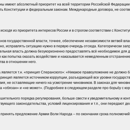
оны имеют абсолютный приоритет на всей территории Российской Федерации
ть Конституции и федеральным законам. Международные договора, не соотв
сходя из приоритета интересов России и в строгом соответствии с Конститу
нов государственной власти, точнее, обеспечение независимости ветвей вла
но, исправлять ситуацию нужно в первую очередь отсюда. Категорически за
ельная власть должна безукоризненно предоставлять всё необходимое для д
я как попытка оказать воздействие и наказывается немедленным отстранени
тва в отношении него.
является т.н. «принцип Сперанского»: «Никакое правоуложение не должно бы
принцип является источником коррупции, разъедающей все уровни государст
я, не оставляющие ничего на усмотрение чиновников. В законах для чиновни
а «обязан» и «не может». (Подробнее в следующем разделе про борьбу с кор
ешительного порядка регулирования, больше свести к уведомительному и ко
вующего законодательства, условий лицензирования и т.п., они передают дел
и принять предложение Армии Воли Народа – по окончании срока полномочий