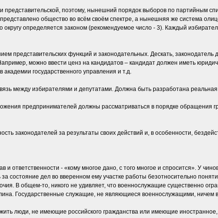
и представительской, поэтому, нынешний порядок выборов по партийным спис
 представлено общество во всём своём спектре, а нынешняя же система ол
о округу определяется законом (рекомендуемое число - 3). Каждый избирател
ием представительских функций и законодательных. Дескать, законодатель 
апример, можно ввести ценз на кандидатов – кандидат должен иметь юридич
 академии государственного управления и т.д.
вязь между избирателями и депутатами. Должна быть разработана реальная
жения предпринимателей должны рассматриваться в порядке обращения граж
сть законодателей за результаты своих действий и, в особенности, бездейс
 и ответственности - «кому многое дано, с того многое и спросится». У чин
ь за состояние дел во вверенном ему участке работы безотносительно понят
мочия. В общем-то, никого не удивляет, что военнослужащие существенно огр
ина. Государственные служащие, не являющиеся военнослужащими, ничем в
ужить люди, не имеющие российского гражданства или имеющие иностранное, в