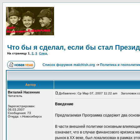
Что бы я сделал, если бы стал Прези
На страницу
1
,
2
,
3
След.
Список форумов malchish.org
->
Политика и геополити
Автор
Виталий Насенник
Добавлено: Ср Мар 07, 2007 11:22 am
Заголовок со
Читатель
Введение
Зарегистрирован:
06.03.2007
Сообщения: 73
Предлагаемая Программа содержит два основны
Откуда: г.Новосибирск
В части внешней политики основным влияющим
означает, что в случае финансового кризиса м
рынок в XX веке, был локализован в рамках это