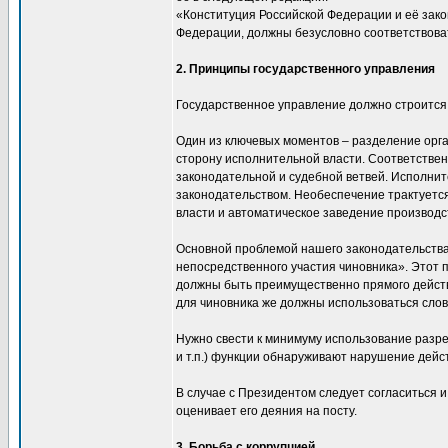
«Конституция Российской Федерации и её зак
Федерации, должны безусловно соответствова
2. Принципы государственного управления
Государственное управление должно строится и
Один из ключевых моментов – разделение орга
сторону исполнительной власти. Соответствен
законодательной и судебной ветвей. Исполнит
законодательством. Необеспечение трактуетс
власти и автоматическое заведение производс
Основной проблемой нашего законодательства 
непосредственного участия чиновника». Этот 
должны быть преимущественно прямого действи
для чиновника же должны использоваться слов
Нужно свести к минимуму использование разр
и т.п.) функции обнаруживают нарушение дейст
В случае с Президентом следует согласиться 
оценивает его деяния на посту.
3. Борьба с коррупцией