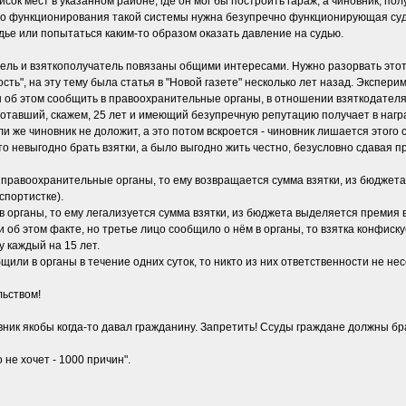
исок мест в указанном районе, где он мог бы построить гараж, а чиновник, п
го функционирования такой системы нужна безупречно функционирующая суде
удье или попытаться каким-то образом оказать давление на судью.
тель и взяткополучатель повязаны общими интересами. Нужно разорвать этот 
ь", на эту тему была статья в "Новой газете" несколько лет назад. Эксперим
ан об этом сообщить в правоохранительные органы, в отношении взяткодател
ботавший, скажем, 25 лет и имеющий безупречную репутацию получает в нагр
Если же чиновник не доложит, а это потом вскроется - чиновник лишается этого
 невыгодно брать взятки, а было выгодно жить честно, безусловно сдавая пра
 правоохранительные органы, то ему возвращается сумма взятки, из бюджета
спортистке).
 органы, то ему легализуется сумма взятки, из бюджета выделяется премия в 
 об этом факте, но третье лицо сообщило о нём в органы, то взятка конфиску
у каждый на 15 лет.
щили в органы в течение одних суток, то никто из них ответственности не несё
льством!
вник якобы когда-то давал гражданину. Запретить! Ссуды граждане должны бра
 не хочет - 1000 причин".