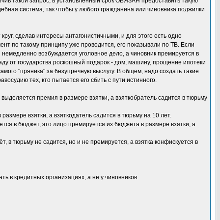
олучив такой запрос, в установленный срок ОБЯЗАН предоставить такую
бная система, так чтобы у любого гражданина или чиновника поджилки
круг, сделав интересы антагонистичными, и для этого есть одно
ент по такому принципу уже проводится, его показывали по ТВ. Если
я немедленно возбуждается уголовное дело, а чиновник премируется в
аду от государства роскошный подарок - дом, машину, прощение ипотеки
 самого "пряника" за безупречную выслугу. В общем, надо создать такие
восудию тех, кто пытается его сбить с пути истинного.
 выделяется премия в размере взятки, а взяткобратель садится в тюрьму
размере взятки, а взяткодатель садится в тюрьму на 10 лет.
ется в бюджет, это лицо премируется из бюджета в размере взятки, а
т, в тюрьму не садится, но и не премируется, а взятка конфискуется в
ть в кредитных организациях, а не у чиновников.