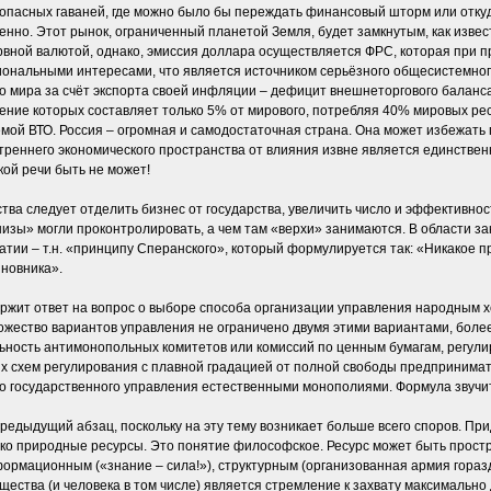
зопасных гаваней, где можно было бы переждать финансовый шторм или отку
енно. Этот рынок, ограниченный планетой Земля, будет замкнутым, как извес
ной валютой, однако, эмиссия доллара осуществляется ФРС, которая при пр
циональными интересами, что является источником серьёзного общесистемно
го мира за счёт экспорта своей инфляции – дефицит внешнеторгового баланс
ление которых составляет только 5% от мирового, потребляя 40% мировых ре
емой ВТО. Россия – огромная и самодостаточная страна. Она может избежать 
утреннего экономического пространства от влияния извне является единств
кой речи быть не может!
тва следует отделить бизнес от государства, увеличить число и эффективнос
низы» могли проконтролировать, а чем там «верхи» занимаются. В области за
атии – т.н. «принципу Сперанского», который формулируется так: «Никакое п
иновника».
ержит ответ на вопрос о выборе способа организации управления народным 
ножество вариантов управления не ограничено двумя этими вариантами, более
льность антимонопольных комитетов или комиссий по ценным бумагам, регул
 схем регулирования с плавной градацией от полной свободы предпринимате
 государственного управления естественными монополиями. Формула звучит т
едыдущий абзац, поскольку на эту тему возникает больше всего споров. Пр
лько природные ресурсы. Это понятие философское. Ресурс может быть прост
нформационным («знание – сила!»), структурным (организованная армия гора
ества (и человека в том числе) является стремление к захвату максимально 