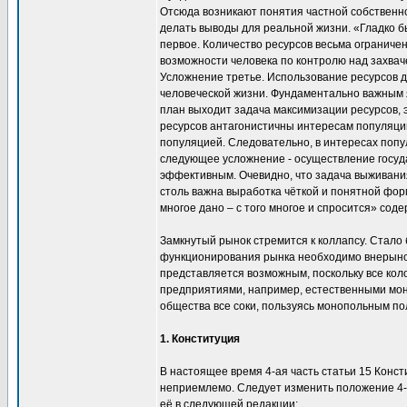
Отсюда возникают понятия частной собственно
делать выводы для реальной жизни. «Гладко бы
первое. Количество ресурсов весьма ограничен
возможности человека по контролю над захвач
Усложнение третье. Использование ресурсов 
человеческой жизни. Фундаментально важным 
план выходит задача максимизации ресурсов, 
ресурсов антагонистичны интересам популяции,
популяцией. Следовательно, в интересах попу
следующее усложнение - осуществление госуда
эффективным. Очевидно, что задача выживания
столь важна выработка чёткой и понятной фор
многое дано – с того многое и спросится» со
Замкнутый рынок стремится к коллапсу. Стало
функционирования рынка необходимо внерыночн
представляется возможным, поскольку все кол
предприятиями, например, естественными мон
общества все соки, пользуясь монопольным по
1. Конституция
В настоящее время 4-ая часть статьи 15 Кон
неприемлемо. Следует изменить положение 4-й 
её в следующей редакции: