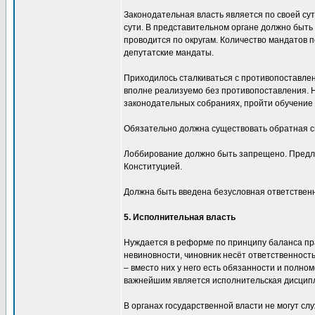
Законодательная власть является по своей сут
сути. В представительном органе должно быть
проводится по округам. Количество мандатов п
депутатские мандаты.
Приходилось сталкиваться с противопоставлен
вполне реализуемо без противопоставления. Н
законодательных собраниях, пройти обучение в
Обязательно должна существовать обратная с
Лоббирование должно быть запрещено. Предло
Конституцией.
Должна быть введена безусловная ответственно
5. Исполнительная власть
Нуждается в реформе по принципу баланса прав
невиновности, чиновник несёт ответственност
– вместо них у него есть обязанности и полно
важнейшим является исполнительская дисципл
В органах государственной власти не могут сл