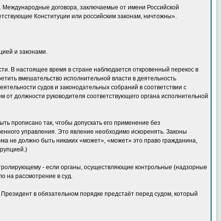
. Международные договора, заключаемые от имени Российской
етствующие Конституции или российским законам, ничтожны».
цией и законами.
сти. В настоящее время в стране наблюдается откровенный перекос в
претить вмешательство исполнительной власти в деятельность
еятельности судов и законодательных собраний в соответствии с
ем от должности руководителя соответствующего органа исполнительной
ть прописано так, чтобы допускать его применение без
венного управления. Это явление необходимо искоренять. Законы
ка не должно быть никаких «может», «может» это право гражданина,
рупцией.)
нтролирующему - если органы, осуществляющие контрольные (надзорные
о на рассмотрение в суд.
 Президент в обязательном порядке предстаёт перед судом, который