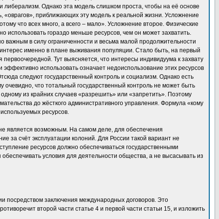
и либерализм. Однако эта модель слишком проста, чтобы на её основе
ть, «оврагов», приближающих эту модель к реальной жизни. Усложнение
отому что всех много, а всего – мало». Усложнение второе. Физические
о использовать гораздо меньше ресурсов, чем он может захватить.
о важным в силу ограниченности и весьма малой продолжительности
нтерес именно в плане выживания популяции. Стало быть, на первый
 первоочередной. Тут выясняется, что интересы индивидуума к захвату
нии эффективно использовать означает недоиспользование этих ресурсов
Отсюда следуют государственный контроль и социализм. Однако есть
у очевидно, что тотальный государственный контроль не может быть
 одному из крайних случаев «разрешить» или «запретить». Поэтому
мательства до жёсткого административного управления. Формула «кому
 используемых ресурсов.
 не является возможным. На самом деле, для обеспечения
е за счёт эксплуатации колоний. Для России такой вариант не
поступление ресурсов должно обеспечиваться государственными
обеспечивать условия для деятельности общества, а не высасывать из
ции посредством заключения международных договоров. Это
отиворечит второй части статье 4 и первой части статьи 15, и изложить