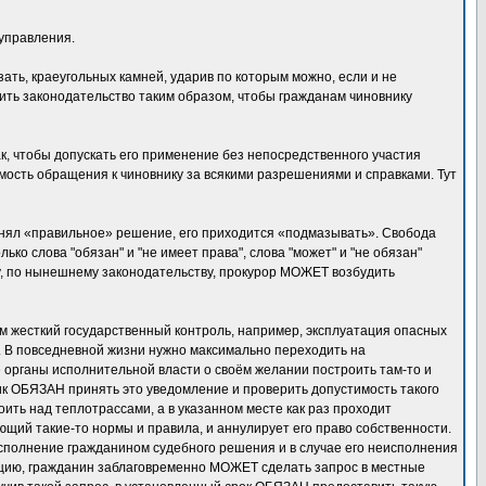
 управления.
ть, краеугольных камней, ударив по которым можно, если и не
ить законодательство таким образом, чтобы гражданам чиновнику
ак, чтобы допускать его применение без непосредственного участия
имость обращения к чиновнику за всякими разрешениями и справками. Тут
принял «правильное» решение, его приходится «подмазывать». Свобода
ко слова "обязан" и "не имеет права", слова "может" и "не обязан"
у, по нынешнему законодательству, прокурор МОЖЕТ возбудить
им жесткий государственный контроль, например, эксплуатация опасных
а. В повседневной жизни нужно максимально переходить на
органы исполнительной власти о своём желании построить там-то и
ик ОБЯЗАН принять это уведомление и проверить допустимость такого
оить над теплотрассами, а в указанном месте как раз проходит
ющий такие-то нормы и правила, и аннулирует его право собственности.
сполнение гражданином судебного решения и в случае его неисполнения
уацию, гражданин заблаговременно МОЖЕТ сделать запрос в местные