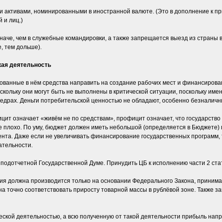
и активами, номинированными в иностранной валюте. (Это в дополнение к п
 и лиц.)
аче, чем в служебные командировки, а также запрещается выезд из страны 
, тем дольше).
кая деятельность
ванные в нём средства направить на создание рабочих мест и финансирова
кольку они могут быть не выполнены в критической ситуации, поскольку име
недрах. Деньги потребительской ценностью не обладают, особенно безналичн
т означает «живём не по средствам», профицит означает, что государство
гое плохо. По уму, бюджет должен иметь небольшой (определяется в Бюджет
нта. Даже если не увеличивать финансирование государственных программ,
ательности.
подотчетной Государственной Думе. Принудить ЦБ к исполнению части 2 ста
ия должна производится только на основании Федерального Закона, принима
а точно соответствовать приросту товарной массы в рублёвой зоне. Также 
ской деятельностью, а всю полученную от такой деятельности прибыль напр