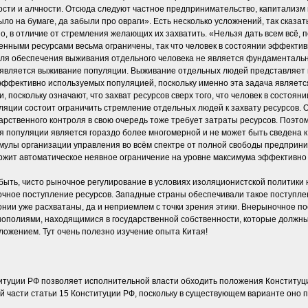
сти и алчности. Отсюда следуют частное предпринимательство, капитализм 
ло на бумаге, да забыли про овраги». Есть несколько усложнений, так сказа
о, в отличие от стремления желающих их захватить. «Нельзя дать всем всё, п
енными ресурсами весьма ограничены, так что человек в состоянии эффективн
для обеспечения выживания отдельного человека не является фундаментальн
является выживание популяции. Выживание отдельных людей представляет и
эффективно используемых популяцией, поскольку именно эта задача является
 поскольку означают, что захват ресурсов сверх того, что человек в состоя
ляции состоит ограничить стремление отдельных людей к захвату ресурсов. 
рственного контроля в свою очередь тоже требует затраты ресурсов. Поэтом
 популяции является гораздо более многомерной и не может быть сведена к
мулы организации управления во всём спектре от полной свободы предприни
держит автоматическое неявное ограничение на уровне максимума эффективно
 быть, чисто рыночное регулирование в условиях изоляционистской политики
ое поступление ресурсов. Западные страны обеспечивали такое поступлени
онии уже расхватаны, да и неприемлем с точки зрения этики. Внерыночное 
ополиями, находящимися в государственной собственности, которые должны 
ложением. Тут очень полезно изучение опыта Китая!
ституции РФ позволяет исполнительной власти обходить положения Конститу
части статьи 15 Конституции РФ, поскольку в существующем варианте оно пр