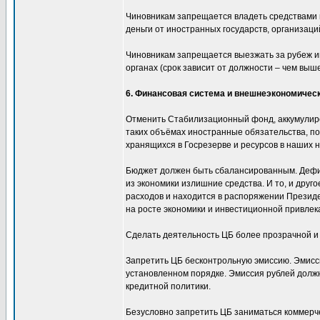
Чиновникам запрещается владеть средствами 
деньги от иностранных государств, организаций
Чиновникам запрещается выезжать за рубеж ин
органах (срок зависит от должности – чем выше
6. Финансовая система и внешнеэкономичес
Отменить Стабилизационный фонд, аккумулиро
таких объёмах иностранные обязательства, пос
хранящихся в Госрезерве и ресурсов в наших 
Бюджет должен быть сбалансированным. Дефици
из экономики излишние средства. И то, и дру
расходов и находится в распоряжении Президе
на росте экономики и инвестиционной привлек
Сделать деятельность ЦБ более прозрачной и 
Запретить ЦБ бесконтрольную эмиссию. Эмисс
установленном порядке. Эмиссия рублей должн
кредитной политики.
Безусловно запретить ЦБ заниматься коммерче