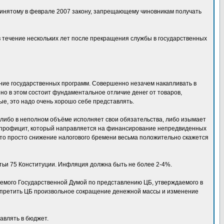
ринятому в феврале 2007 закону, запрещающему чиновникам получать
в течение нескольких лет после прекращения службы в государственных
ние государственных программ. Совершенно незачем накапливать в
нно в этом состоит фундаментальное отличие денег от товаров,
ые, это надо очень хорошо себе представлять.
 либо в неполном объёме исполняет свои обязательства, либо изымает
е) профицит, который направляется на финансирование непредвиденных
 то просто снижение налогового бремени весьма положительно скажется
тьи 75 Конституции. Инфляция должна быть не более 2-4%.
емого Государственной Думой по представлению ЦБ, утверждаемого в
запретить ЦБ произвольное сокращение денежной массы и изменение
авлять в бюджет.