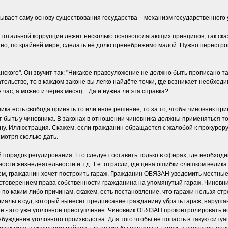
ывает саму основу существования государства – механизм государственного
тотальной коррупции лежит несколько основополагающих принципов, так сказа
 но, по крайней мере, сделать её долю пренебрежимо малой. Нужно перестро
ского". Он звучит так: "Никакое правоуложение не должно быть прописано т
тельство, то в каждом законе вы легко найдёте точки, где возникает необход
 час, а можно и через месяц... Да и нужна ли эта справка?
ника есть свобода принять то или иное решение, то за то, чтобы чиновник 
 быть у чиновника. В законах в отношении чиновника должны применяться толь
ну. Иллюстрация. Скажем, если гражданин обращается с жалобой к прокурор
смотря сколько дать.
 порядок регулирования. Его следует оставить только в сферах, где необход
сти жизнедеятельности и т.д. Т.е. отрасли, где цена ошибки слишком велик
м, гражданин хочет построить гараж. Гражданин ОБЯЗАН уведомить местные 
остоверением права собственности гражданина на упомянутый гараж. Чиновн
 по каким-либо причинам, скажем, есть постановление, что гаражи нельзя стр
риалы в суд, который вынесет предписание гражданину убрать гараж, наруша
е - это уже уголовное преступление. Чиновник ОБЯЗАН проконтролировать и
збуждения уголовного производства. Для того чтобы не попасть в такую сит