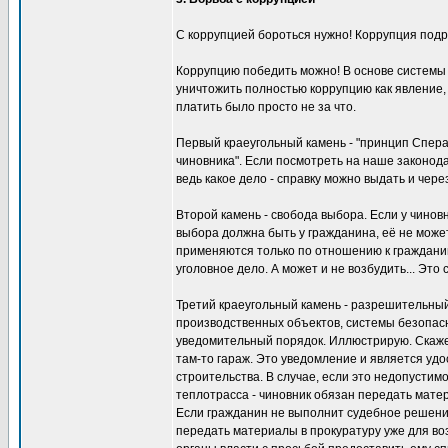
С коррупцией бороться нужно! Коррупция подр
Коррупцию победить можно! В основе системы 
уничтожить полностью коррупцию как явление,
платить было просто не за что.
Первый краеугольный камень - "принцип Сперан
чиновника". Если посмотреть на наше законода
ведь какое дело - справку можно выдать и через
Второй камень - свобода выбора. Если у чинов
выбора должна быть у гражданина, её не может
применяются только по отношению к граждани
уголовное дело. А может и не возбудить... Это 
Третий краеугольный камень - разрешительный
производственных объектов, системы безопасно
уведомительный порядок. Иллюстрирую. Скаже
там-то гараж. Это уведомление и является уд
строительства. В случае, если это недопустимо
теплотрасса - чиновник обязан передать мате
Если гражданин не выполнит судебное решени
передать материалы в прокуратуру уже для во