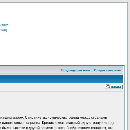
рация
Вход
Предыдущая тема
::
Следующая тема
.
 нашим миром. Стирание экономических границ между странами
и одного сегмента рынка. Кризис, охватывавший одну страну или один
о было вывести в другой сегмент рынка. Глобализация означает, что