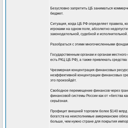
Безусловно запретить ЦБ заниматься коммерче
бюджет.
Ситуация, когда ЦБ РФ определяет правила, ко
игроками на одном поле, абсолютно недопуст
законодательной, судебной и исполнительной.
Разобраться с этими многочисленными фондам
Государственным органам и органам местного 
есть РКЦ ЦБ РФ), а также привлекать средства
Чрезмерная концентрация финансовых ресурсо
неэффективной концентрации финансовых средс
это произойдёт.
Свободное перемещение финансов через грани
финансовой системы России как от «бегства к
серьёзная.
Профицит внешней торговли более $140 млрд 
богатств на неисполнимые американские обяз
больше, чем нужно стране для покрытия импор