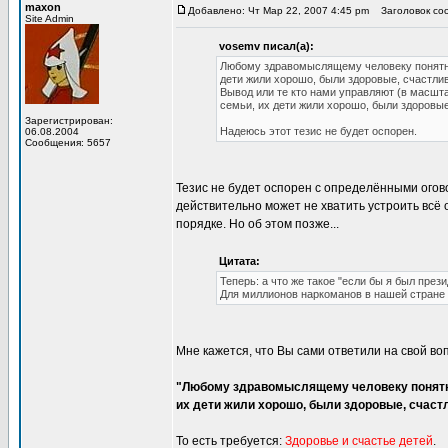
maxon
Добавлено: Чт Мар 22, 2007 4:45 pm
Заголовок соо
Site Admin
vosemv писал(а):
Любому здравомыслящему человеку понятно
дети жили хорошо, были здоровые, счастлив
Вывод или те кто нами управляют (в масшта
семьи, их дети жили хорошо, были здоровые
Зарегистрирован:
Надеюсь этот тезис не будет оспорен.
06.08.2004
Сообщения: 5657
Тезис не будет оспорен с определёнными огов
действительно может не хватить устроить всё 
порядке. Но об этом позже...
Цитата:
Теперь: а что же такое "если бы я был през
Для миллионов наркоманов в нашей стране х
Мне кажется, что Вы сами ответили на свой во
"Любому здравомыслящему человеку понятно
их дети жили хорошо, были здоровые, счастл
То есть требуется:
Здоровье и счастье детей
.