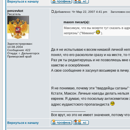
Вернуться к началу
penzevkot
Добавлено: Чт Мар 22, 2007 4:41 pm
Заголовок сооб
Писатель
maxon писал(а):
Максимум, что вы можете тут сказать в адр
непрязнь" ("Мимино"
).
Зарегистрирован:
10.08.2004
Да я не испытываю к восем никакой личной неп
Сообщения: 422
Откуда: г. Дальнегорск
понял, что его раскололи сразу и на месте, то-
Приморский край
Раз уж ты редактируешь и не позволяешь мне 
хамство и оскорбления.
А свое сообщение я засунул восьмерке в личку.
Я не понимаю, почему эти "гвардейцы сатаны"
Кстати, Максон. Личные наезды делать нельзя 
евреем. Я думаю, что поскольку антисемитизм 
адрес иудаистского пропагандиста
_________________
Все врут, но это не имеет значения, потому что
Вернуться к началу