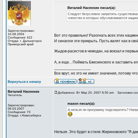
Виталий Насенник писал(а):
Следует безусловно запретить существовани
членство в которых обусловливается нацио
Зарегистрирован:
10.08.2004
Вот это правильно! Разогнать всех этих нацмен
Сообщения: 422
И синагоги эти прикрыть. Пусть валят нах в с
Откуда: г. Дальнегорск
Приморский край
Жыдов-расистов в чемодан, на вокзал и первым
А, и еще... Поймать Бжезинского и заставить ег
_________________
Все врут, но это не имеет значения, потому что
Вернуться к началу
Виталий Насенник
Добавлено: Вт Мар 20, 2007 8:50 am
Заголовок сооб
Читатель
maxon писал(а):
Зарегистрирован:
06.03.2007
А нельзя ли программу подсократить? Напри
Сообщения: 73
Откуда: г.Новосибирск
Нельзя. Это будет в стиле Жириновского "Я дам