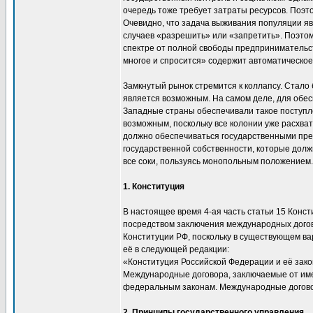
очередь тоже требует затраты ресурсов. Поэт
Очевидно, что задача выживания популяции яв
случаев «разрешить» или «запретить». Поэтом
спектре от полной свободы предпринимательст
многое и спросится» содержит автоматическо
Замкнутый рынок стремится к коллапсу. Стало
является возможным. На самом деле, для обе
Западные страны обеспечивали такое поступле
возможным, поскольку все колонии уже расхва
должно обеспечиваться государственными пр
государственной собственности, которые долж
все соки, пользуясь монопольным положением.
1. Конституция
В настоящее время 4-ая часть статьи 15 Конс
посредством заключения международных догов
Конституции РФ, поскольку в существующем вар
её в следующей редакции:
«Конституция Российской Федерации и её зак
Международные договора, заключаемые от име
федеральным законам. Международные договор
2. Принципы государственного управления