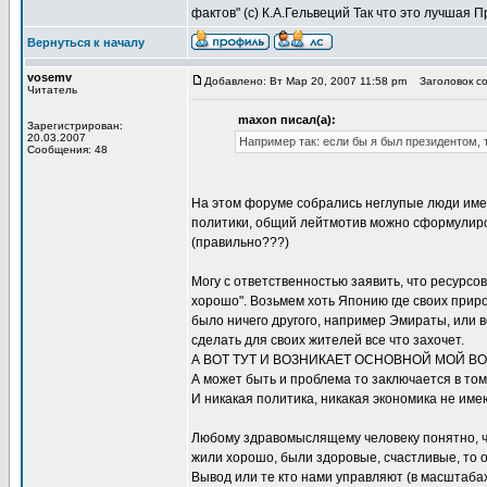
фактов" (с) К.А.Гельвеций Так что это лучшая 
Вернуться к началу
vosemv
Добавлено: Вт Мар 20, 2007 11:58 pm
Заголовок со
Читатель
maxon писал(а):
Зарегистрирован:
20.03.2007
Например так: если бы я был президентом, 
Сообщения: 48
На этом форуме собрались неглупые люди име
политики, общий лейтмотив можно сформулиров
(правильно???)
Могу с ответственностью заявить, что ресурсов
хорошо". Возьмем хоть Японию где своих приро
было ничего другого, например Эмираты, или в
сделать для своих жителей все что захочет.
А ВОТ ТУТ И ВОЗНИКАЕТ ОСНОВНОЙ МОЙ В
А может быть и проблема то заключается в то
И никакая политика, никакая экономика не им
Любому здравомыслящему человеку понятно, чт
жили хорошо, были здоровые, счастливые, то о
Вывод или те кто нами управляют (в масштабах