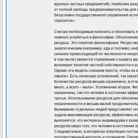
крупных частных предприятий). Наиболее раз
от полной свободы предпринимательства для 
безусловно государственного управления естес
спросится».
Считаю необходимым пояснить и обосновать пр
немного углубиться в философию. Объяснение 
ресурсы. Это понятие философское. Ресурс мо
энергетическим (например, еда и топливо), и
сильнее превосходящей по численности неорг
в том числе) является стремление к захвату м
возникают понятия частной собственности и а
Однако эта модель слишком проста, чтобы на 
овраги». Есть несколько усложнений, так сказ
Количество ресурсов весьма ограничено, в отл
много, а всего – мало». Усложнение второе. 
ограничены, так что человек в состоянии эффе
третье. Использование ресурсов для обеспеч
ограниченности и весьма малой продолжитель
Выживание отдельных людей представляет инт
задача максимизации ресурсов, эффективно ис
выясняется, что интересы индивидуума к захва
ресурсов сверх того, что человек в состоянии
Следовательно, в интересах популяции состои
государственный контроль и социализм. Однак