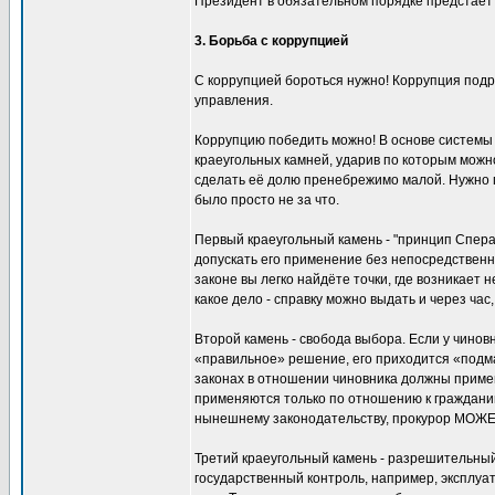
Президент в обязательном порядке предстаёт 
3. Борьба с коррупцией
С коррупцией бороться нужно! Коррупция подр
управления.
Коррупцию победить можно! В основе системы 
краеугольных камней, ударив по которым можно
сделать её долю пренебрежимо малой. Нужно 
было просто не за что.
Первый краеугольный камень - "принцип Сперан
допускать его применение без непосредственно
законе вы легко найдёте точки, где возникает
какое дело - справку можно выдать и через час,
Второй камень - свобода выбора. Если у чинов
«правильное» решение, его приходится «подма
законах в отношении чиновника должны применя
применяются только по отношению к гражданин
нынешнему законодательству, прокурор МОЖЕТ в
Третий краеугольный камень - разрешительный 
государственный контроль, например, эксплу