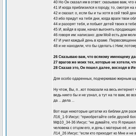
40 Но Он сказал им в ответ: сказываю вам, что 
41 И когда приблизился к городу, то, смотря на
42 и сказал: о, если бы и ты хотя в сей твой де
43 ибо придут на тебя дни, когда враги твои о
44 и разорят тебя, и побьют детей твоих в тебе
45 И, войдя в храм, начал выгонять продающих
46 говоря им: написано: дом Мой есть дом мол
47 И учил каждый день в храме. Первосвященни
48 и не находили, что бы сделать с Ним; потом
26 Сказываю вам, что всякому имеющему дано
27 врагов же моих тех, которые не хотели, ч
28 Сказав это, Он пошел далее, восходя в И
Для особо одаренных, подчеркиваю жирным ш
Ну чтож, Вы, п...кот показали на весь интернет
ведь никто бы и не узнал, а тут на те вам, во 
да ... дела ...
Вот еще некоторые цитатки из библии для ра
Л16_1-9 Иисус: “приобретайте себе друзей бо
Мф10_34-36 Иисус: “не думайте, что Я пришел
человека с отцом его, и дочь с матерью её, и н
Л14_26 Иисус: “если кто приходит ко Мне и не 