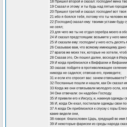
18 Пришел второй и сказал: господин! мина тв
19 Сказал и этому: и ты будь над пятью города
20 Пришел третий и сказал: господин! вот твоя
21 ибо я боялся тебя, потому что ты человек же
22 [Господин] сказал ему: твоими устами буду су
не сеял;
23 для чего же ты не отдал серебра моего в об
24 И сказал предстоящим: возьмите у него ми
25 И сказали ему: господин! у него есть десять 
26 Сказываю вам, что всякому имеющему дано б
27 врагов же моих тех, которые не хотели, чт
28 Сказав это, Он пошел далее, восходя в Иер
29 И когда приблизился к Виффагии и Вифании,
30 сказав: пойдите в противолежащее селение;
никогда не садился; отвязав его, приведите;
31 и если кто спросит вас: зачем отвязываете?
32 Посланные пошли и нашли, как Он сказал и
33 Когда же они отвязывали молодого осла, хо
34 Они отвечали: он надобен Господу.
35 И привели его к Иисусу, и, накинув одежды с
36 И, когда Он ехал, постилали одежды свои по
37 А когда Он приблизился к спуску с горы Еле
какие видели они,
38 говоря: благословен Царь, грядущий во имя 
39 И некоторые фарисеи из среды народа сказ