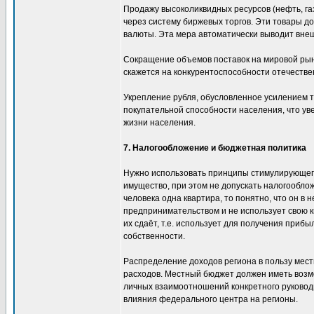
Продажу высоколиквидных ресурсов (нефть, газ
через систему биржевых торгов. Эти товары д
валюты. Эта мера автоматически выводит вне
Сокращение объемов поставок на мировой рыно
скажется на конкурентоспособности отечеств
Укрепление рубля, обусловленное усилением т
покупательной способности населения, что ув
жизни населения.
7. Налогообложение и бюджетная политика
Нужно использовать принципы стимулирующего
имущество, при этом не допускать налогообло
человека одна квартира, то понятно, что он в 
предпринимательством и не использует свою кв
их сдаёт, т.е. использует для получения прибыл
собственности.
Распределение доходов региона в пользу мес
расходов. Местный бюджет должен иметь возмо
личных взаимоотношений конкретного руковод
влияния федерального центра на регионы.