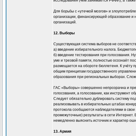
исследования (чем занимается РФФИ), а также
Для борьбы с «утечкой мозгов» и злоупотребл
организации, финансирующей образование и на
организаций.
12. Выборы
Существующая система выборов не соответству
а) введение избирательного налога. Бюджетоп
б) введение тестирования при голосования. Ну
уме и трезвой памяти, полностью осознаёт пос
размещается на обороте бюллетеня. К учёту 
общим принципам государственного управлени
образования при региональных выборах. Сложн
ГАС «Выборы» совершенно непрозрачна и пре
голосования, а голосование, как инструмент о
Следует обязательно дублировать систему подс
реализовывать в избирательных штабах конку
протокола сообщаются наблюдателями в свои ш
промежуточные) результаты в сети Интернет.
немедленно выяснить источник и характер оши
13. Армия