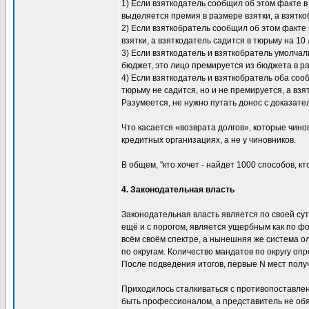
1) Если взяткодатель сообщил об этом факте 
выделяется премия в размере взятки, а взятко
2) Если взяткобратель сообщил об этом факте 
взятки, а взяткодатель садится в тюрьму на 10 
3) Если взяткодатель и взяткобратель умолчали
бюджет, это лицо премируется из бюджета в ра
4) Если взяткодатель и взяткобратель оба сооб
тюрьму не садится, но и не премируется, а взя
Разумеется, не нужно путать донос с доказате
Что касается «возврата долгов», которые чино
кредитных организациях, а не у чиновников.
В общем, "кто хочет - найдет 1000 способов, кто
4. Законодательная власть
Законодательная власть является по своей су
ещё и с порогом, является ущербным как по фо
всём своём спектре, а нынешняя же система 
по округам. Количество мандатов по округу оп
После подведения итогов, первые N мест полу
Приходилось сталкиваться с противопоставлен
быть профессионалом, а представитель не обя