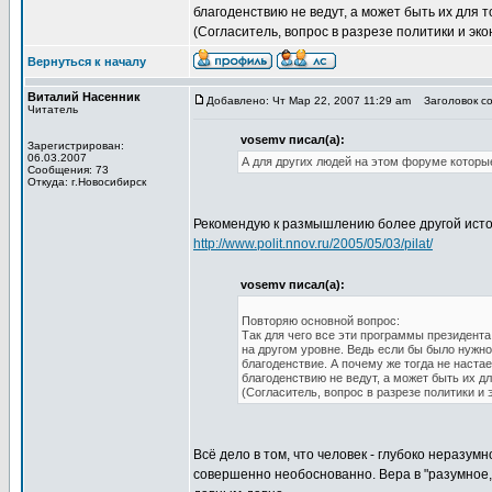
благоденствию не ведут, а может быть их для 
(Согласитель, вопрос в разрезе политики и эко
Вернуться к началу
Виталий Насенник
Добавлено: Чт Мар 22, 2007 11:29 am
Заголовок со
Читатель
vosemv писал(а):
Зарегистрирован:
06.03.2007
А для других людей на этом форуме которы
Сообщения: 73
Откуда: г.Новосибирск
Рекомендую к размышлению более другой источ
http://www.polit.nnov.ru/2005/05/03/pilat/
vosemv писал(а):
Повторяю основной вопрос:
Так для чего все эти программы президента
на другом уровне. Ведь если бы было нужно
благоденствие. А почему же тогда не наста
благоденствию не ведут, а может быть их дл
(Согласитель, вопрос в разрезе политики и 
Всё дело в том, что человек - глубоко неразум
совершенно необоснованно. Вера в "разумное,