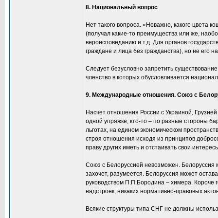
8. Национальный вопрос
Нет такого вопроса. «Неважно, какого цвета к
(получал какие-то преимущества или же, наобо
вероисповеданию и т.д. Для органов государс
граждане и лица без гражданства), но не его 
Следует безусловно запретить существование 
членство в которых обусловливается национал
9. Международные отношения. Союз с Белор
Насчет отношения России с Украиной, Грузией и
одной упряжке, кто-то – по разные стороны бар
льготах, на едином экономическом пространств
строя отношения исходя из принципов добросо
праву других иметь и отстаивать свои интересы
Союз с Белоруссией невозможен. Белоруссия м
захочет, разумеется. Белоруссия может остав
руководством П.П.Бородина – химера. Короче г
надстроек, никаких нормативно-правовых акто
Всякие структуры типа СНГ не должны использ