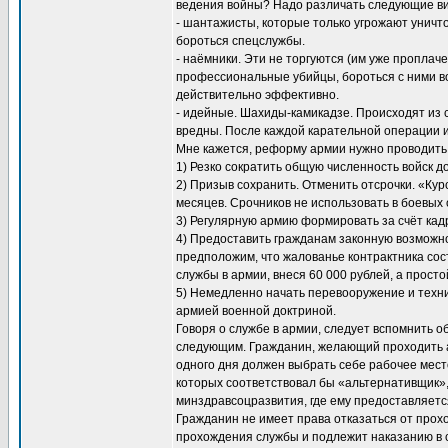
ведения войны? Надо различать следующие ви
- шантажисты, которые только угрожают уничт
бороться спецслужбы.
- наёмники. Эти не торгуются (им уже проплаче
профессиональные убийцы, бороться с ними во
действительно эффективно.
- идейные. Шахиды-камикадзе. Происходят из 
вредны. После каждой карательной операции 
Мне кажется, реформу армии нужно проводит
1) Резко сократить общую численность войск д
2) Призыв сохранить. Отменить отсрочки. «Ку
месяцев. Срочников не использовать в боевых
3) Регулярную армию формировать за счёт кад
4) Предоставить гражданам законную возможнос
предположим, что жалованье контрактника сост
службы в армии, внеся 60 000 рублей, а просто
5) Немедленно начать перевооружение и техн
армией военной доктриной.
Говоря о службе в армии, следует вспомнить 
следующим. Гражданин, желающий проходить а
одного дня должен выбрать себе рабочее мест
которых соответствовал бы «альтернативщик»,
минздравсоцразвития, где ему предоставляетс
Гражданин не имеет права отказаться от прох
прохождения службы и подлежит наказанию в с