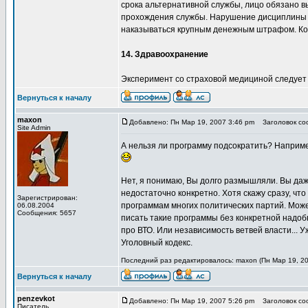
срока альтернативной службы, лицо обязано вы
прохождения службы. Нарушение дисциплины (
наказываться крупным денежным штрафом. Ко
14. Здравоохранение
Эксперимент со страховой медициной следует
Вернуться к началу
maxon
Добавлено: Пн Мар 19, 2007 3:46 pm
Заголовок соо
Site Admin
А нельзя ли программу подсократить? Например
Нет, я понимаю, Вы долго размышляли. Вы даж
недостаточно конкретно. Хотя скажу сразу, чт
Зарегистрирован:
программам многих политических партий. Может
06.08.2004
Сообщения: 5657
писать такие программы без конкретной надоб
про ВТО. Или независимость ветвей власти... У
Уголовный кодекс.
Последний раз редактировалось: maxon (Пн Мар 19, 20
Вернуться к началу
penzevkot
Добавлено: Пн Мар 19, 2007 5:26 pm
Заголовок соо
Писатель