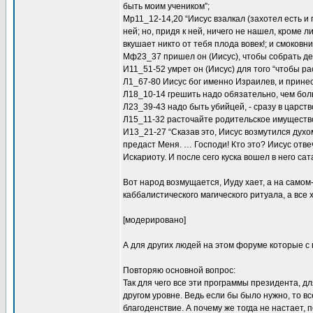
быть моим учеником”;
Mp11_12-14,20 “Иисус взалкал (захотел есть и 
ней; но, придя к ней, ничего не нашел, кроме 
вкушает никто от тебя плода вовек!; и смоковни
Мф23_37 пришел он (Иисус), чтобы собрать де
И11_51-52 умрет он (Иисус) для того “чтобы р
Л1_67-80 Иисус бог именно Израилев, и прине
Л18_10-14 грешить надо обязательно, чем бол
Л23_39-43 надо быть убийцей, - сразу в царст
Л15_11-32 расточайте родительское имуществ
И13_21-27 “Сказав это, Иисус возмутился духом
предаст Меня. … Господи! Кто это? Иисус отвеч
Искариоту. И после сего куска вошел в него сат
Вот народ возмущается, Иуду хает, а на самом
каббалистического магического ритуала, а все 
[модерировано]
А для других людей на этом форуме которые с
Повторяю основной вопрос:
Так для чего все эти программы президента, д
другом уровне. Ведь если бы было нужно, то в
благоденствие. А почему же тогда не настает,