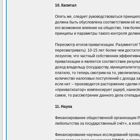
10. Капитал
Опять же, следует руководствоваться принципо
должна быть обусловлена соответствием её ис
его возможное влияние на общество, тем бол
принципы и параметры такого контроля должн
Пересмотр итогов приватизации. Разумеется! Т
пересматривать). 10-15 лет более чем достат
лозунгом, что частный собственник эффективн
приватизации и является соответствие резуль
доход владельцу (государству, муниципалитету 
платило, то теперь смотрим на то, увеличили
количество налоговых поступлений с дохода 
если нет – производится расторжение сделки 
«прихватизатор» компенсирует ущерб, нанесё
самое, то рассмотрение данного дела отклады
11. Наука
Финансирование общественной организации РА
любопытства за государственный счёт», а из
Финансирование научных исследований прово