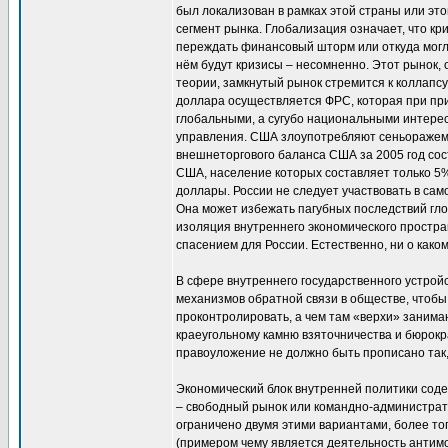
был локализован в рамках этой страны или это
сегмент рынка. Глобализация означает, что кр
переждать финансовый шторм или откуда могла
нём будут кризисы – несомненно. Этот рынок, 
теории, замкнутый рынок стремится к коллапс
доллара осуществляется ФРС, которая при при
глобальными, а сугубо национальными интерес
управления. США злоупотребляют сеньоражем, 
внешнеторгового баланса США за 2005 год сост
США, население которых составляет только 5%
доллары. России не следует участвовать в сам
Она может избежать пагубных последствий гло
изоляция внутреннего экономического простр
спасением для России. Естественно, ни о каком
В сфере внутреннего государственного устройс
механизмов обратной связи в обществе, чтобы
проконтролировать, а чем там «верхи» занима
краеугольному камню взяточничества и бюрокр
правоуложение не должно быть прописано так,
Экономический блок внутренней политики сод
– свободный рынок или командно-администрати
ограничено двумя этими вариантами, более тог
(примером чему является деятельность антим