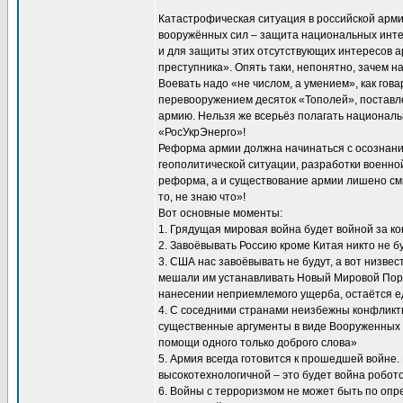
Катастрофическая ситуация в российской арми
вооружённых сил – защита национальных интер
и для защиты этих отсутствующих интересов 
преступника». Опять таки, непонятно, зачем 
Воевать надо «не числом, а умением», как гов
перевооружением десяток «Тополей», поставле
армию. Нельзя же всерьёз полагать национа
«РосУкрЭнерго»!
Реформа армии должна начинаться с осознани
геополитической ситуации, разработки военной
реформа, а и существование армии лишено смы
то, не знаю что»!
Вот основные моменты:
1. Грядущая мировая война будет войной за ко
2. Завоёвывать Россию кроме Китая никто не бу
3. США нас завоёвывать не будут, а вот низве
мешали им устанавливать Новый Мировой Поря
нанесении неприемлемого ущерба, остаётся е
4. С соседними странами неизбежны конфликт
существенные аргументы в виде Вооруженных 
помощи одного только доброго слова»
5. Армия всегда готовится к прошедшей войне.
высокотехнологичной – это будет война робот
6. Войны с терроризмом не может быть по опр