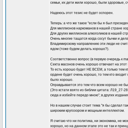
семьи, их дети жили хорошо, были здоровые, с
Надеюсь этот тезис не будет оспорен.
Теперь: а что же такое "если бы я был президе
Для миллионов наркоманов в нашей стране хоро
Для других миллионов алкоголиков в нашей стр
Очень многие тащатся когда сосут бычки и де
Владимирскому направлению эти люди не счита
ядом (тоже будем делать хорошо?).
Соответственно вопрос (в первую очередь к ma
Секта масонов очень хорошо отвечает на эт
То есть хорошо будет НЕ ВСЕМ, а только тем кт
ордене будет очень хорошо, то тем кто входит
было хорошо.
Оправдывается это тем что всем хорошо не бы
(Это кстати взято из библии цитата: Л19_27-28
сюда и избейте передо мною”; в других издани
Но в нашем случае стоит тема "я бы сделал так
широким кругозором и мощным интеллектом.
Я считаю что ни политика, ни экономика, не м
хорошо, но на данном этапе это не так и при