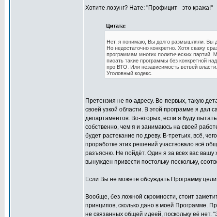
Хотите лозунг? Нате: "Профицит - это кража!"
Цитата:
Нет, я понимаю, Вы долго размышляли. Вы 
Но недостаточно конкретно. Хотя скажу сра
программам многих политических партий. Мо
писать такие программы без конкретной над
про ВТО. Или независимость ветвей власти..
Уголовный кодекс.
Претензия не по адресу. Во-первых, такую д
своей узкой области. В этой программе я дал 
департаментов. Во-вторых, если я буду пытатьс
собственно, чем я и занимаюсь на своей работе
будет растекание по древу. В-третьих, всё, че
проработке этих решений участвовало всё общес
разъясню. Не пойдёт. Один я за всех вас вашу 
вынужден привести постольку-поскольку, соотв
Если Вы не можете обсуждать Программу целик
Вообще, без ложной скромности, стоит заметит
принципов, сколько дано в моей Программе. 
не связанных общей идеей, поскольку её нет.