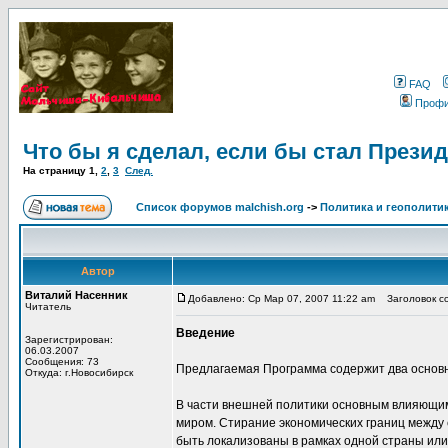
FAQ
Проф
Что бы я сделал, если бы стал Прези
На страницу
1
,
2
,
3
След.
Список форумов malchish.org
->
Политика и геополити
Автор
Виталий Насенник
Добавлено: Ср Мар 07, 2007 11:22 am
Заголовок со
Читатель
Введение
Зарегистрирован:
06.03.2007
Сообщения: 73
Предлагаемая Программа содержит два основны
Откуда: г.Новосибирск
В части внешней политики основным влияющим
миром. Стирание экономических границ между с
быть локализованы в рамках одной страны или 