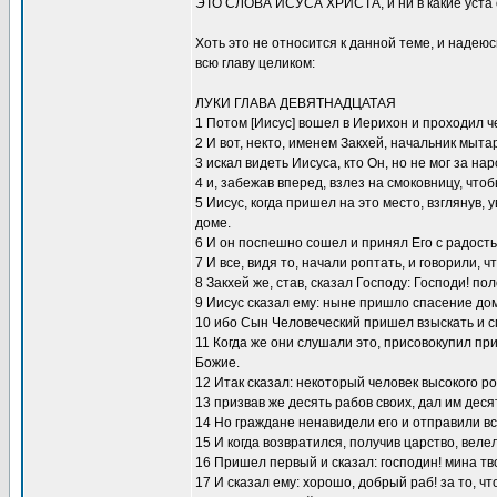
ЭТО СЛОВА ИСУСА ХРИСТА, и ни в какие ус
Хоть это не относится к данной теме, и надею
всю главу целиком:
ЛУКИ ГЛАВА ДЕВЯТНАДЦАТАЯ
1 Потом [Иисус] вошел в Иерихон и проходил ч
2 И вот, некто, именем Закхей, начальник мыта
3 искал видеть Иисуса, кто Он, но не мог за на
4 и, забежав вперед, взлез на смоковницу, что
5 Иисус, когда пришел на это место, взглянув, 
доме.
6 И он поспешно сошел и принял Его с радость
7 И все, видя то, начали роптать, и говорили, 
8 Закхей же, став, сказал Господу: Господи! по
9 Иисус сказал ему: ныне пришло спасение дом
10 ибо Сын Человеческий пришел взыскать и с
11 Когда же они слушали это, присовокупил пр
Божие.
12 Итак сказал: некоторый человек высокого р
13 призвав же десять рабов своих, дал им деся
14 Но граждане ненавидели его и отправили всл
15 И когда возвратился, получив царство, веле
16 Пришел первый и сказал: господин! мина тв
17 И сказал ему: хорошо, добрый раб! за то, ч