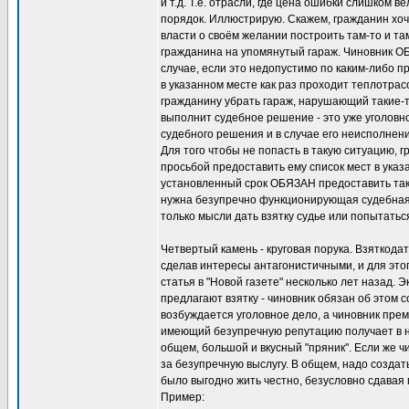
и т.д. Т.е. отрасли, где цена ошибки слишком
порядок. Иллюстрирую. Скажем, гражданин хо
власти о своём желании построить там-то и т
гражданина на упомянутый гараж. Чиновник ОБ
случае, если это недопустимо по каким-либо п
в указанном месте как раз проходит теплотрас
гражданину убрать гараж, нарушающий такие-т
выполнит судебное решение - это уже уголов
судебного решения и в случае его неисполнен
Для того чтобы не попасть в такую ситуацию,
просьбой предоставить ему список мест в указа
установленный срок ОБЯЗАН предоставить так
нужна безупречно функционирующая судебная с
только мысли дать взятку судье или попытатьс
Четвертый камень - круговая порука. Взяткода
сделав интересы антагонистичными, и для это
статья в "Новой газете" несколько лет назад. 
предлагают взятку - чиновник обязан об этом
возбуждается уголовное дело, а чиновник прем
имеющий безупречную репутацию получает в наг
общем, большой и вкусный "пряник". Если же чи
за безупречную выслугу. В общем, надо создат
было выгодно жить честно, безусловно сдавая п
Пример: