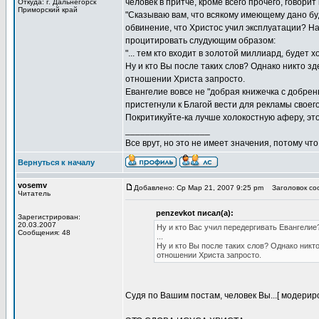
человек в притче, кроме всего прочего, говори
Откуда: г. Дальнегорск
Приморский край
"Сказываю вам, что всякому имеющему дано буде
обвинение, что Христос учил эксплуатации? На
процитировать слудующим образом:
"... тем кто входит в золотой миллиард, будет
Ну и кто Вы после таких слов? Однако никто з
отношении Христа запросто.
Евангелие вовсе не "добрая книжечка с добрен
пристегнули к Благой вести для рекламы своег
Покритикуйте-ка лучше холокостную аферу, это
_________________
Все врут, но это не имеет значения, потому что
Вернуться к началу
vosemv
Добавлено: Ср Мар 21, 2007 9:25 pm
Заголовок соо
Читатель
penzevkot писал(а):
Зарегистрирован:
20.03.2007
Ну и кто Вас учил передергивать Евангелие
Сообщения: 48
...
Ну и кто Вы после таких слов? Однако никт
отношении Христа запросто.
Судя по Вашим постам, человек Вы...[ модери