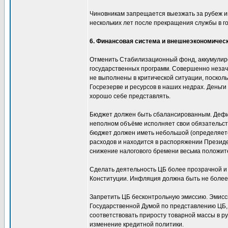
Чиновникам запрещается выезжать за рубеж ин
нескольких лет после прекращения службы в го
6. Финансовая система и внешнеэкономичес
Отменить Стабилизационный фонд, аккумулиро
государственных программ. Совершенно незаче
не выполнены в критической ситуации, посколь
Госрезерве и ресурсов в наших недрах. Деньг
хорошо себе представлять.
Бюджет должен быть сбалансированным. Дефици
неполном объёме исполняет свои обязательства
бюджет должен иметь небольшой (определяет
расходов и находится в распоряжении Президе
снижение налогового бремени весьма положите
Сделать деятельность ЦБ более прозрачной и 
Конституции. Инфляция должна быть не более
Запретить ЦБ бесконтрольную эмиссию. Эмисс
Государственной Думой по представлению ЦБ,
соответствовать приросту товарной массы в р
изменение кредитной политики.