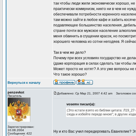
так чтобы люди жили экономически хорошо, не 
практически коммунизм, никто ни в чем не нуж
обеспечивали потребности коренного населени
там можно зайти в любое кафе и забить косяче
подавляющее большинство населения, дебилы, г
стране почти все мужское население алкоголи
меня обвинить в сгущении красок, но посмотри
хорошего человека из сотни негодяев. Я сейч
Так в чем же дело?
Почему при всех условиях государство не дела
(даже корпорация в силах сделать так чтобы лю
Может просто не хотят? А это уже вопросы не 
Что такое хорошо?
Вернуться к началу
penzevkot
Добавлено: Ср Мар 21, 2007 4:42 am
Заголовок соо
Писатель
vosemv писал(а):
(Это кстати взято из библии цитата: Л19_27
сюда и избейте передо мною”; в других изд
Зарегистрирован:
10.08.2004
Ну и кто Вас учил передергивать Евангелие? Эт
Сообщения: 422