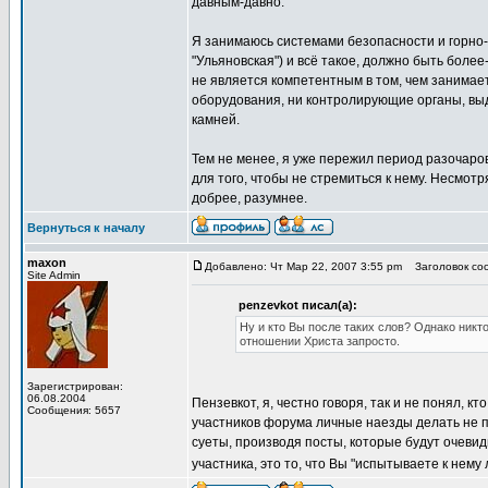
давным-давно.
Я занимаюсь системами безопасности и горно-
"Ульяновская") и всё такое, должно быть более
не является компетентным в том, чем занимает
оборудования, ни контролирующие органы, выд
камней.
Тем не менее, я уже пережил период разочаро
для того, чтобы не стремиться к нему. Несмотр
добрее, разумнее.
Вернуться к началу
maxon
Добавлено: Чт Мар 22, 2007 3:55 pm
Заголовок соо
Site Admin
penzevkot писал(а):
Ну и кто Вы после таких слов? Однако никт
отношении Христа запросто.
Зарегистрирован:
06.08.2004
Пензевкот, я, честно говоря, так и не понял, кт
Сообщения: 5657
участников форума личные наезды делать не по
суеты, производя посты, которые будут очевид
участника, это то, что Вы "испытываете к нем