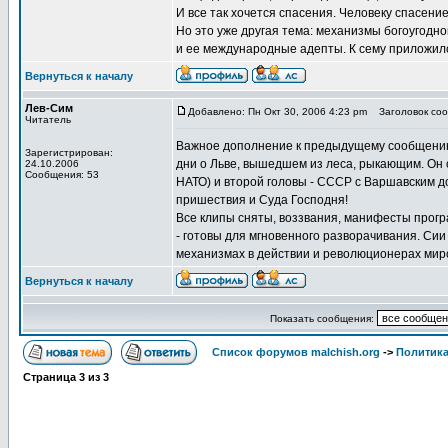
И все так хочется спасения. Человеку спасени
Но это уже другая тема: механизмы богоугодно
и ее международные адепты. К сему приложился
Вернуться к началу
Лев-Сим
Добавлено: Пн Окт 30, 2006 4:23 pm
Заголовок соо
Читатель
Важное дополнение к предыдущему сообщению 
Зарегистрирован:
дни о Льве, вышедшем из леса, рыкающим. Он
24.10.2006
Сообщения: 53
НАТО) и второй головы - СССР с Варшавским до
пришествия и Суда Господня!
Все клипы сняты, воззвания, манифесты прог
- готовы для мгновенного разворачивания. Си
механизмах в действии и революционерах мир
Вернуться к началу
Показать сообщения:
Список форумов malchish.org
->
Политика
Страница
3
из
3