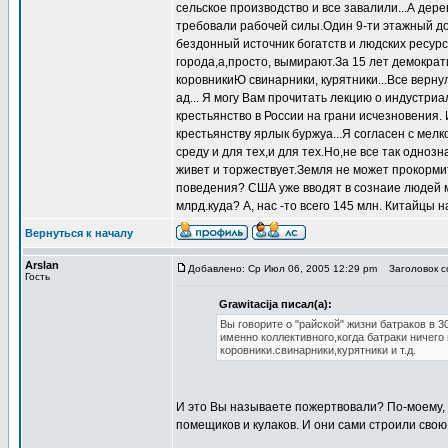
сельское производство и все завалили...А дер
требовали рабочей силы.Один 9-ти этажный дом
бездонный источник богатств и людских ресур
города,а,просто, вымирают.За 15 лет демократ
коровникиЮ свинарники, курятники...Все верну
ад... Я могу Вам прочитать лекцию о индустриа
крестьянство в России на грани исчезновения.
крестьянству ярлык буржуа...Я согласен с мел
среду и для тех,и для тех.Но,не все так одноз
живет и торжествует.Земля не может прокорми
поведения? США уже вводят в сознаие людей 
млрд.куда? А, нас -то всего 145 млн. Китайцы на
Вернуться к началу
Arslan
Добавлено: Ср Июл 06, 2005 12:29 pm
Заголовок со
Гость
Grawitacija писал(а):
Вы говорите о "райской" жизни батраков в 3
именно коллективного,когда батраки ничего
коровники.свинарники,курятники и т.д.
И это Вы называете пожертвовали? По-моему, н
помещиков и кулаков. И они сами строили свою