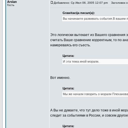
Arslan
Добавлено: Ср Июл 06, 2005 12:07 pm
Заголовок со
Гость
Grawitacija писал(а):
Вы начинаете развивать события.В вашем пр
Это логически вытекает из Вашего сравнения э
считать Ваше сравнение корректным, то по ан
намереваясь его съесть.
Цитата:
И эта тема иной морали.
Вот именно.
Цитата:
Мы же начали говорить о морали Плеханова и
А Вы не думаете, что тут дело тоже в иной мо
следит за событиями в России, и совсем друго
Цитата: