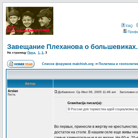
FAQ
Проф
Завещание Плеханова о большевиках.
На страницу
Пред.
1
,
2
,
3
Список форумов malchish.org
->
Политика и геополити
Автор
Arslan
Добавлено: Ср Июл 06, 2005 11:46 am
Заголовок со
Гость
Grawitacija писал(а):
В России для торжества идей социализма п
Во первых, принесли в жертву не крестьянство,
достаток на столе. В нашем селе еще живы не
самые замечательные в их жизни. Не 60-е, 70-е