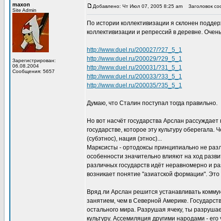
maxon
Добавлено: Чт Июл 07, 2005 8:25 am
Заголовок соо
Site Admin
По истории коллективизации я склонен поддерж
коллективизации и репрессий в деревне. Очен
http://www.duel.ru/200027/?27_5_1
http://www.duel.ru/200029/?29_5_1
Зарегистрирован:
06.08.2004
http://www.duel.ru/200031/?31_5_1
Сообщения: 5657
http://www.duel.ru/200033/?33_5_1
http://www.duel.ru/200035/?35_5_1
Думаю, что Сталин поступал тогда правильно.
Но вот насчёт государства Арслан рассуждает 
государстве, которое эту культуру оберегала. 
(субэтнос), нация (этнос)...
Марксисты - ортодоксы принципиально не разл
особенности значительно влияют на ход развит
различных государств идёт неравномерно и раз
возникает понятие "азиатской формации". Это
Вряд ли Арслан решится устанавливать коммун
занятием, чем в Северной Америке. Государств
остального мира. Разрушая ячеку, ты разруша
культуру. Ассемиляция другими народами - его 