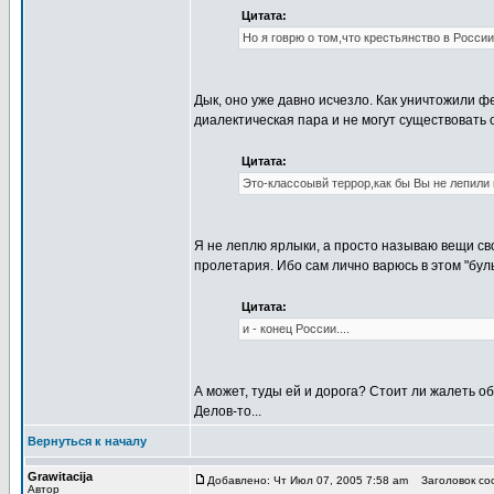
Цитата:
Но я говрю о том,что крестьянство в России
Дык, оно уже давно исчезло. Как уничтожили фе
диалектическая пара и не могут существовать 
Цитата:
Это-классоывй террор,как бы Вы не лепили 
Я не леплю ярлыки, а просто называю вещи сво
пролетария. Ибо сам лично варюсь в этом "бул
Цитата:
и - конец России....
А может, туды ей и дорога? Стоит ли жалеть о
Делов-то...
Вернуться к началу
Grawitacija
Добавлено: Чт Июл 07, 2005 7:58 am
Заголовок соо
Автор