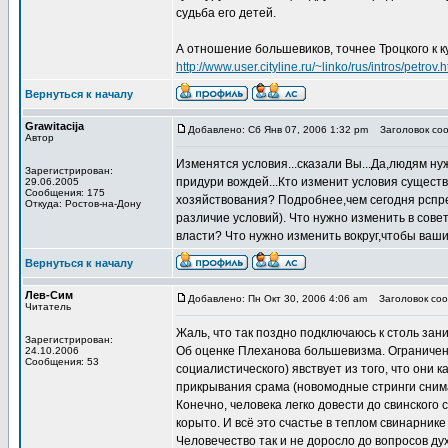
судьба его детей.
А отношение большевиков, точнее Троцкого к к
http://www.user.cityline.ru/~linko/rus/intros/petrov.
Вернуться к началу
Grawitacija
Добавлено: Сб Янв 07, 2006 1:32 pm
Заголовок сооб
Автор
Изменятся условия...сказали Вы...Да,людям ну
Зарегистрирован:
придури вождей...Кто изменит условия сущест
29.06.2005
Сообщения: 175
хозяйствования? Подробнее,чем сегодня рспре
Откуда: Ростов-на-Дону
различие условий). Что нужно изменить в сове
власти? Что нужно изменить вокруг,чтобы ваши
Вернуться к началу
Лев-Сим
Добавлено: Пн Окт 30, 2006 4:06 am
Заголовок соо
Читатель
Жаль, что так поздно подключаюсь к столь за
Зарегистрирован:
Об оценке Плеханова большевизма. Ограничен
24.10.2006
Сообщения: 53
социалистического) явствует из того, что они
прикрывания срама (новомодные стринги сним
Конечно, человека легко довести до свинского 
корыто. И всё это счастье в теплом свинарнике 
Человечество так и не доросло до вопросов ду