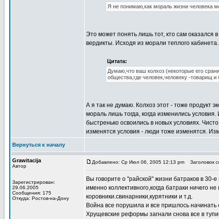
Я не понимаю,как мораль жизни человека мо
Это может понять лишь тот, кто сам оказался 
вердикты. Исходя из морали теплого кабинета.
Цитата:
Думаю,что ваш колхоз (некоторые его сран
общества,где человек,человеку -товарищ и б
А я так не думаю. Колхоз этот - тоже продукт 
мораль лишь тогда, когда изменились условия.
быстренько освоились в новых условиях. Чист
изменятся условия - люди тоже изменятся. Изм
Вернуться к началу
Grawitacija
Добавлено: Ср Июл 06, 2005 12:13 pm
Заголовок со
Автор
Вы говорите о "райской" жизни батраков в 30-
Зарегистрирован:
именно коллективного,когда батраки ничего не
29.06.2005
Сообщения: 175
коровники.свинарники,курятники и т.д.
Откуда: Ростов-на-Дону
Война все порушила и все пришлось начинать с
Хрущевские реформы загнали снова все в туп