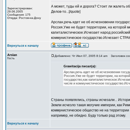
А может, туды ей и дорога? Стоит ли жалеть о
Зарегистрирован:
Делов-то...[/quote]
29.06.2005
Сообщения: 175
Откуда: Ростов-на-Дону
Арслан,речь идет не об исчезновении государс
Россия.Уже не будет территории, на которой м
капиталистическое.Исчезает народ российский
коммунистическое государство.Исчезает СТРАН
Вернуться к началу
Arslan
Добавлено: Чт Июл 07, 2005 8:14 am
Заголовок соо
Гость
Grawitacija писал(а):
Арслан,речь идет не об исчезновении госуд
Россия.Уже не будет территории, на которо
государство,как капиталистическое.Исчеза
числе и коммунистическое государство.Исч
Страны появлялись, страны исчезали... Истории
Земли исчезло такая могучие империи, как Ри
коммунистическое общество не на территории н
например, не обидно. Буду только рад этому.
Вернуться к началу