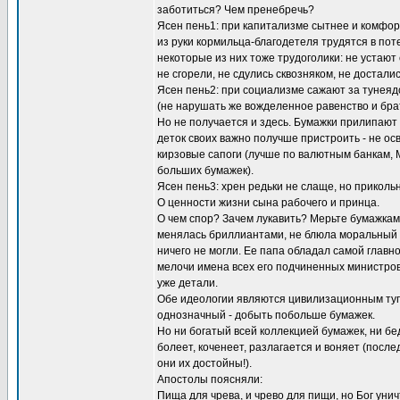
заботиться? Чем пренебречь?
Ясен пень1: при капитализме сытнее и комфор
из руки кормильца-благодетеля трудятся в пот
некоторые из них тоже трудоголики: не устают
не сгорели, не сдулись сквозняком, не досталис
Ясен пень2: при социализме сажают за тунеядс
(не нарушать же вожделенное равенство и брат
Но не получается и здесь. Бумажки прилипают 
деток своих важно получше пристроить - не ос
кирзовые сапоги (лучше по валютным банкам, 
больших бумажек).
Ясен пень3: хрен редьки не слаще, но приколь
О ценности жизни сына рабочего и принца.
О чем спор? Зачем лукавить? Мерьте бумажкам
менялась бриллиантами, не блюла моральный об
ничего не могли. Ее папа обладал самой главн
мелочи имена всех его подчиненных министров (
уже детали.
Обе идеологии являются цивилизационным тупи
однозначный - добыть побольше бумажек.
Но ни богатый всей коллекцией бумажек, ни бе
болеет, коченеет, разлагается и воняет (посл
они их достойны!).
Апостолы поясняли:
Пища для чрева, и чрево для пищи, но Бог уничт