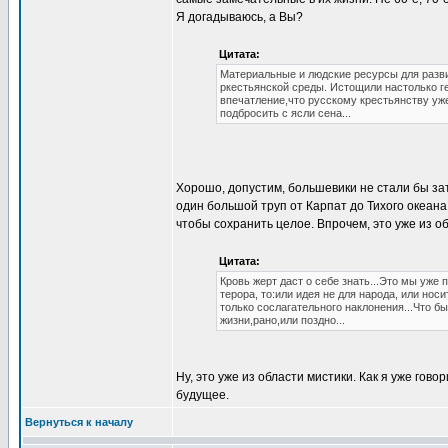
Я догадываюсь, а Вы?
Цитата:
Материальные и людские ресурсы для разви
ркестьянской среды. Истощили настолько г
впечатление,что русскому крестьянству уж
подбросить с ясли сена...
Хорошо, допустим, большевики не стали бы за
один большой труп от Карпат до Тихого океана.
чтобы сохранить целое. Впрочем, это уже из об
Цитата:
Кровь жерт даст о себе знать...Это мы уже
терора, то:или идея не для народа, или нос
только сослагательного наклонения...Что б
жизни,рано,или поздно...
Ну, это уже из области мистики. Как я уже гов
будущее.
Вернуться к началу