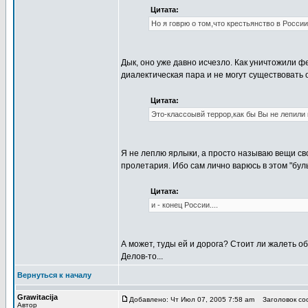
Цитата:
Но я говрю о том,что крестьянство в России
Дык, оно уже давно исчезло. Как уничтожили фе
диалектическая пара и не могут существовать 
Цитата:
Это-классоывй террор,как бы Вы не лепили 
Я не леплю ярлыки, а просто называю вещи сво
пролетария. Ибо сам лично варюсь в этом "бул
Цитата:
и - конец России....
А может, туды ей и дорога? Стоит ли жалеть о
Делов-то...
Вернуться к началу
Grawitacija
Добавлено: Чт Июл 07, 2005 7:58 am
Заголовок соо
Автор