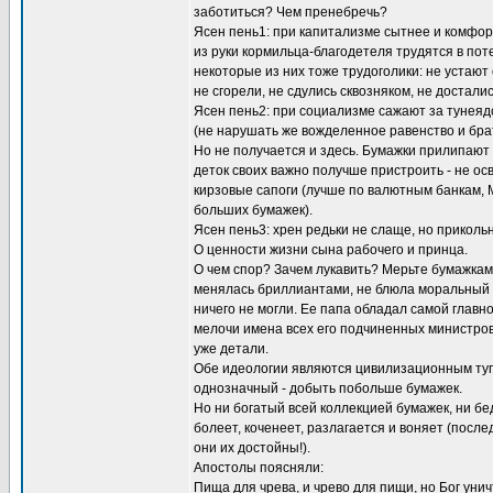
заботиться? Чем пренебречь?
Ясен пень1: при капитализме сытнее и комфор
из руки кормильца-благодетеля трудятся в пот
некоторые из них тоже трудоголики: не устают
не сгорели, не сдулись сквозняком, не досталис
Ясен пень2: при социализме сажают за тунеядс
(не нарушать же вожделенное равенство и брат
Но не получается и здесь. Бумажки прилипают 
деток своих важно получше пристроить - не ос
кирзовые сапоги (лучше по валютным банкам, 
больших бумажек).
Ясен пень3: хрен редьки не слаще, но приколь
О ценности жизни сына рабочего и принца.
О чем спор? Зачем лукавить? Мерьте бумажкам
менялась бриллиантами, не блюла моральный об
ничего не могли. Ее папа обладал самой главн
мелочи имена всех его подчиненных министров (
уже детали.
Обе идеологии являются цивилизационным тупи
однозначный - добыть побольше бумажек.
Но ни богатый всей коллекцией бумажек, ни бе
болеет, коченеет, разлагается и воняет (посл
они их достойны!).
Апостолы поясняли:
Пища для чрева, и чрево для пищи, но Бог уничт