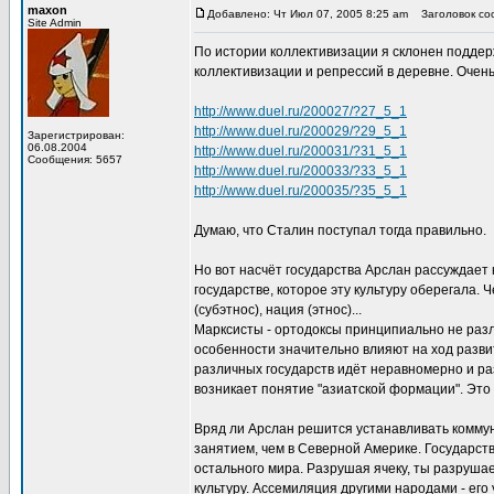
maxon
Добавлено: Чт Июл 07, 2005 8:25 am
Заголовок соо
Site Admin
По истории коллективизации я склонен поддерж
коллективизации и репрессий в деревне. Очен
http://www.duel.ru/200027/?27_5_1
http://www.duel.ru/200029/?29_5_1
Зарегистрирован:
06.08.2004
http://www.duel.ru/200031/?31_5_1
Сообщения: 5657
http://www.duel.ru/200033/?33_5_1
http://www.duel.ru/200035/?35_5_1
Думаю, что Сталин поступал тогда правильно.
Но вот насчёт государства Арслан рассуждает 
государстве, которое эту культуру оберегала. 
(субэтнос), нация (этнос)...
Марксисты - ортодоксы принципиально не разл
особенности значительно влияют на ход развит
различных государств идёт неравномерно и раз
возникает понятие "азиатской формации". Это
Вряд ли Арслан решится устанавливать коммун
занятием, чем в Северной Америке. Государств
остального мира. Разрушая ячеку, ты разруша
культуру. Ассемиляция другими народами - его 