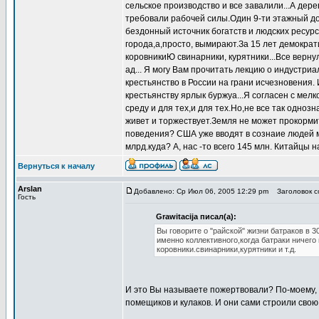
сельское производство и все завалили...А дер
требовали рабочей силы.Один 9-ти этажный дом
бездонный источник богатств и людских ресур
города,а,просто, вымирают.За 15 лет демократ
коровникиЮ свинарники, курятники...Все верну
ад... Я могу Вам прочитать лекцию о индустриа
крестьянство в России на грани исчезновения.
крестьянству ярлык буржуа...Я согласен с мел
среду и для тех,и для тех.Но,не все так одноз
живет и торжествует.Земля не может прокорми
поведения? США уже вводят в сознаие людей 
млрд.куда? А, нас -то всего 145 млн. Китайцы на
Вернуться к началу
Arslan
Добавлено: Ср Июл 06, 2005 12:29 pm
Заголовок со
Гость
Grawitacija писал(а):
Вы говорите о "райской" жизни батраков в 3
именно коллективного,когда батраки ничего
коровники.свинарники,курятники и т.д.
И это Вы называете пожертвовали? По-моему, н
помещиков и кулаков. И они сами строили свою