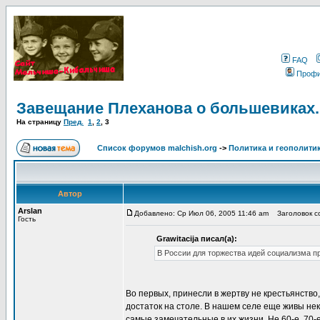
FAQ
Проф
Завещание Плеханова о большевиках.
На страницу
Пред.
1
,
2
,
3
Список форумов malchish.org
->
Политика и геополити
Автор
Arslan
Добавлено: Ср Июл 06, 2005 11:46 am
Заголовок со
Гость
Grawitacija писал(а):
В России для торжества идей социализма п
Во первых, принесли в жертву не крестьянство,
достаток на столе. В нашем селе еще живы не
самые замечательные в их жизни. Не 60-е, 70-е