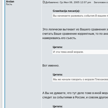
Arslan
Добавлено: Ср Июл 06, 2005 12:07 pm
Заголовок со
Гость
Grawitacija писал(а):
Вы начинаете развивать события.В вашем пр
Это логически вытекает из Вашего сравнения э
считать Ваше сравнение корректным, то по ан
намереваясь его съесть.
Цитата:
И эта тема иной морали.
Вот именно.
Цитата:
Мы же начали говорить о морали Плеханова и
А Вы не думаете, что тут дело тоже в иной мо
следит за событиями в России, и совсем друго
Цитата: