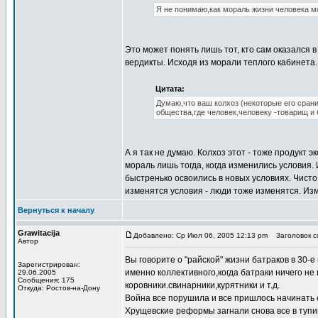
Я не понимаю,как мораль жизни человека мо
Это может понять лишь тот, кто сам оказался 
вердикты. Исходя из морали теплого кабинета.
Цитата:
Думаю,что ваш колхоз (некоторые его сран
общества,где человек,человеку -товарищ и б
А я так не думаю. Колхоз этот - тоже продукт 
мораль лишь тогда, когда изменились условия.
быстренько освоились в новых условиях. Чист
изменятся условия - люди тоже изменятся. Изм
Вернуться к началу
Grawitacija
Добавлено: Ср Июл 06, 2005 12:13 pm
Заголовок со
Автор
Вы говорите о "райской" жизни батраков в 30-
Зарегистрирован:
именно коллективного,когда батраки ничего не
29.06.2005
Сообщения: 175
коровники.свинарники,курятники и т.д.
Откуда: Ростов-на-Дону
Война все порушила и все пришлось начинать с
Хрущевские реформы загнали снова все в туп