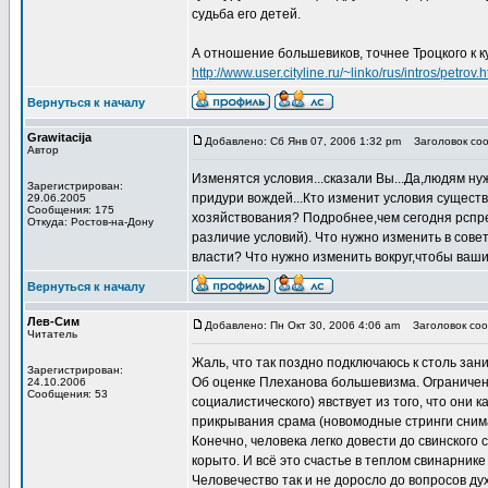
судьба его детей.
А отношение большевиков, точнее Троцкого к к
http://www.user.cityline.ru/~linko/rus/intros/petrov.
Вернуться к началу
Grawitacija
Добавлено: Сб Янв 07, 2006 1:32 pm
Заголовок сооб
Автор
Изменятся условия...сказали Вы...Да,людям ну
Зарегистрирован:
придури вождей...Кто изменит условия сущест
29.06.2005
Сообщения: 175
хозяйствования? Подробнее,чем сегодня рспре
Откуда: Ростов-на-Дону
различие условий). Что нужно изменить в сове
власти? Что нужно изменить вокруг,чтобы ваши
Вернуться к началу
Лев-Сим
Добавлено: Пн Окт 30, 2006 4:06 am
Заголовок соо
Читатель
Жаль, что так поздно подключаюсь к столь за
Зарегистрирован:
Об оценке Плеханова большевизма. Ограничен
24.10.2006
Сообщения: 53
социалистического) явствует из того, что они
прикрывания срама (новомодные стринги сним
Конечно, человека легко довести до свинского 
корыто. И всё это счастье в теплом свинарнике 
Человечество так и не доросло до вопросов ду