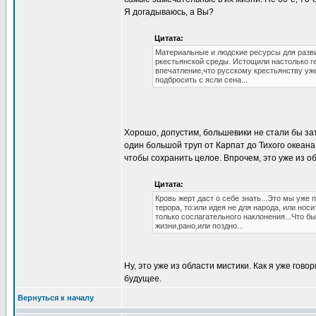
Я догадываюсь, а Вы?
Цитата:
Материальные и людские ресурсы для разви
ркестьянской среды. Истощили настолько г
впечатление,что русскому крестьянству уж
подбросить с ясли сена...
Хорошо, допустим, большевики не стали бы за
один большой труп от Карпат до Тихого океана.
чтобы сохранить целое. Впрочем, это уже из об
Цитата:
Кровь жерт даст о себе знать...Это мы уже
терора, то:или идея не для народа, или нос
только сослагательного наклонения...Что б
жизни,рано,или поздно...
Ну, это уже из области мистики. Как я уже гов
будущее.
Вернуться к началу