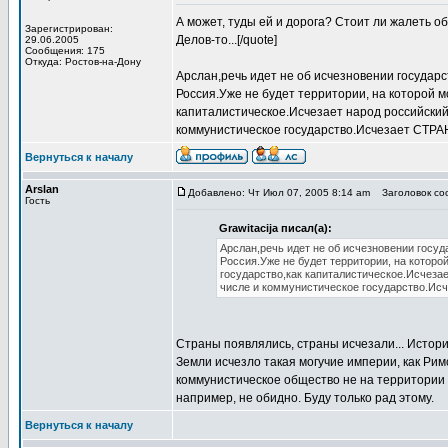
А может, туды ей и дорога? Стоит ли жалеть о
Зарегистрирован:
Делов-то...[/quote]
29.06.2005
Сообщения: 175
Откуда: Ростов-на-Дону
Арслан,речь идет не об исчезновении государс
Россия.Уже не будет территории, на которой м
капиталистическое.Исчезает народ российский
коммунистическое государство.Исчезает СТРАН
Вернуться к началу
Arslan
Добавлено: Чт Июл 07, 2005 8:14 am
Заголовок соо
Гость
Grawitacija писал(а):
Арслан,речь идет не об исчезновении госуд
Россия.Уже не будет территории, на которо
государство,как капиталистическое.Исчеза
числе и коммунистическое государство.Исч
Страны появлялись, страны исчезали... Истории
Земли исчезло такая могучие империи, как Ри
коммунистическое общество не на территории н
например, не обидно. Буду только рад этому.
Вернуться к началу