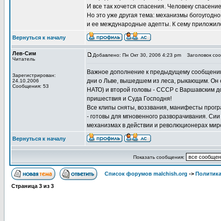
И все так хочется спасения. Человеку спасени
Но это уже другая тема: механизмы богоугодно
и ее международные адепты. К сему приложился
Вернуться к началу
Лев-Сим
Добавлено: Пн Окт 30, 2006 4:23 pm
Заголовок соо
Читатель
Важное дополнение к предыдущему сообщению 
Зарегистрирован:
дни о Льве, вышедшем из леса, рыкающим. Он
24.10.2006
Сообщения: 53
НАТО) и второй головы - СССР с Варшавским до
пришествия и Суда Господня!
Все клипы сняты, воззвания, манифесты прог
- готовы для мгновенного разворачивания. Си
механизмах в действии и революционерах мир
Вернуться к началу
Показать сообщения:
Список форумов malchish.org
->
Политика
Страница
3
из
3