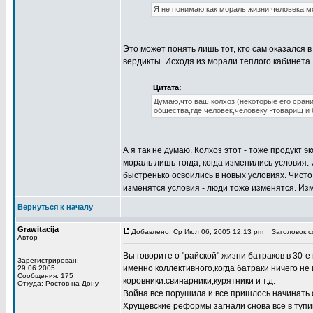
Я не понимаю,как мораль жизни человека мо
Это может понять лишь тот, кто сам оказался 
вердикты. Исходя из морали теплого кабинета.
Цитата:
Думаю,что ваш колхоз (некоторые его сран
общества,где человек,человеку -товарищ и б
А я так не думаю. Колхоз этот - тоже продукт 
мораль лишь тогда, когда изменились условия.
быстренько освоились в новых условиях. Чист
изменятся условия - люди тоже изменятся. Изм
Вернуться к началу
Grawitacija
Добавлено: Ср Июл 06, 2005 12:13 pm
Заголовок со
Автор
Вы говорите о "райской" жизни батраков в 30-
Зарегистрирован:
именно коллективного,когда батраки ничего не
29.06.2005
Сообщения: 175
коровники.свинарники,курятники и т.д.
Откуда: Ростов-на-Дону
Война все порушила и все пришлось начинать с
Хрущевские реформы загнали снова все в туп