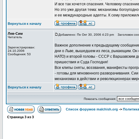
И все так хочется спасения. Человеку спасени
Но это уже другая тема: механизмы богоугодно
и ее международные адепты. К сему приложился
Вернуться к началу
Лев-Сим
Добавлено: Пн Окт 30, 2006 4:23 pm
Заголовок соо
Читатель
Важное дополнение к предыдущему сообщению 
Зарегистрирован:
дни о Льве, вышедшем из леса, рыкающим. Он
24.10.2006
Сообщения: 53
НАТО) и второй головы - СССР с Варшавским до
пришествия и Суда Господня!
Все клипы сняты, воззвания, манифесты прог
- готовы для мгновенного разворачивания. Си
механизмах в действии и революционерах мир
Вернуться к началу
Показать сообщения:
Список форумов malchish.org
->
Политика
Страница
3
из
3