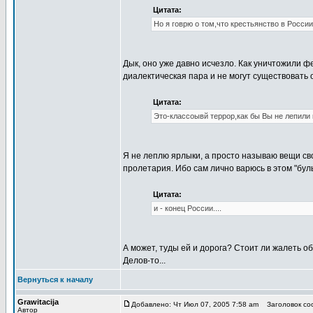
Цитата:
Но я говрю о том,что крестьянство в России
Дык, оно уже давно исчезло. Как уничтожили фе
диалектическая пара и не могут существовать 
Цитата:
Это-классоывй террор,как бы Вы не лепили 
Я не леплю ярлыки, а просто называю вещи сво
пролетария. Ибо сам лично варюсь в этом "бул
Цитата:
и - конец России....
А может, туды ей и дорога? Стоит ли жалеть о
Делов-то...
Вернуться к началу
Grawitacija
Добавлено: Чт Июл 07, 2005 7:58 am
Заголовок соо
Автор