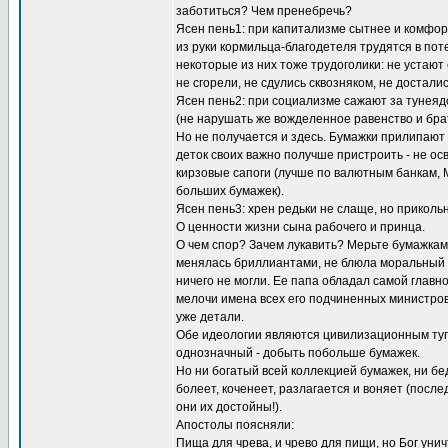
заботиться? Чем пренебречь?
Ясен пень1: при капитализме сытнее и комфор
из руки кормильца-благодетеля трудятся в пот
некоторые из них тоже трудоголики: не устают
не сгорели, не сдулись сквозняком, не досталис
Ясен пень2: при социализме сажают за тунеядс
(не нарушать же вожделенное равенство и брат
Но не получается и здесь. Бумажки прилипают 
деток своих важно получше пристроить - не ос
кирзовые сапоги (лучше по валютным банкам, 
больших бумажек).
Ясен пень3: хрен редьки не слаще, но приколь
О ценности жизни сына рабочего и принца.
О чем спор? Зачем лукавить? Мерьте бумажкам
менялась бриллиантами, не блюла моральный об
ничего не могли. Ее папа обладал самой главн
мелочи имена всех его подчиненных министров (
уже детали.
Обе идеологии являются цивилизационным тупи
однозначный - добыть побольше бумажек.
Но ни богатый всей коллекцией бумажек, ни бе
болеет, коченеет, разлагается и воняет (посл
они их достойны!).
Апостолы поясняли:
Пища для чрева, и чрево для пищи, но Бог уничт