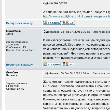
судьба его детей.
А отношение большевиков, точнее Троцкого к к
http://www.user.cityline.ru/~linko/rus/intros/petrov.
Вернуться к началу
Grawitacija
Добавлено: Сб Янв 07, 2006 1:32 pm
Заголовок сооб
Автор
Изменятся условия...сказали Вы...Да,людям ну
Зарегистрирован:
придури вождей...Кто изменит условия сущест
29.06.2005
Сообщения: 175
хозяйствования? Подробнее,чем сегодня рспре
Откуда: Ростов-на-Дону
различие условий). Что нужно изменить в сове
власти? Что нужно изменить вокруг,чтобы ваши
Вернуться к началу
Лев-Сим
Добавлено: Пн Окт 30, 2006 4:06 am
Заголовок соо
Читатель
Жаль, что так поздно подключаюсь к столь за
Зарегистрирован:
Об оценке Плеханова большевизма. Ограничен
24.10.2006
Сообщения: 53
социалистического) явствует из того, что они
прикрывания срама (новомодные стринги сним
Конечно, человека легко довести до свинского 
корыто. И всё это счастье в теплом свинарнике 
Человечество так и не доросло до вопросов ду