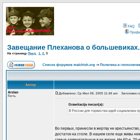
FAQ
Проф
Завещание Плеханова о большевиках.
На страницу
Пред.
1
,
2
,
3
Список форумов malchish.org
->
Политика и геополити
Автор
Arslan
Добавлено: Ср Июл 06, 2005 11:46 am
Заголовок со
Гость
Grawitacija писал(а):
В России для торжества идей социализма п
Во первых, принесли в жертву не крестьянство,
достаток на столе. В нашем селе еще живы не
самые замечательные в их жизни. Не 60-е, 70-е