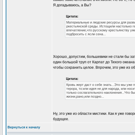
Я догадываюсь, а Вы?
Цитата:
Материальные и людские ресурсы для разви
ркестьянской среды. Истощили настолько г
впечатление,что русскому крестьянству уж
подбросить с ясли сена...
Хорошо, допустим, большевики не стали бы за
один большой труп от Карпат до Тихого океана.
чтобы сохранить целое. Впрочем, это уже из об
Цитата:
Кровь жерт даст о себе знать...Это мы уже
терора, то:или идея не для народа, или нос
только сослагательного наклонения...Что б
жизни,рано,или поздно...
Ну, это уже из области мистики. Как я уже гов
будущее.
Вернуться к началу