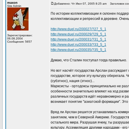
maxon
Добавлено: Чт Июл 07, 2005 8:25 am
Заголовок соо
Site Admin
По истории коллективизации я склонен поддерж
коллективизации и репрессий в деревне. Очен
http://www.duel.ru/200027/?27_5_1
http://www.duel.ru/200029/?29_5_1
Зарегистрирован:
06.08.2004
http://www.duel.ru/200031/?31_5_1
Сообщения: 5657
http://www.duel.ru/200033/?33_5_1
http://www.duel.ru/200035/?35_5_1
Думаю, что Сталин поступал тогда правильно.
Но вот насчёт государства Арслан рассуждает 
государстве, которое эту культуру оберегала. 
(субэтнос), нация (этнос)...
Марксисты - ортодоксы принципиально не разл
особенности значительно влияют на ход развит
различных государств идёт неравномерно и раз
возникает понятие "азиатской формации". Это
Вряд ли Арслан решится устанавливать коммун
занятием, чем в Северной Америке. Государств
остального мира. Разрушая ячеку, ты разруша
культуру. Ассемиляция другими народами - его 