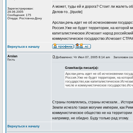
А может, туды ей и дорога? Стоит ли жалеть о
Зарегистрирован:
Делов-то...[/quote]
29.06.2005
Сообщения: 175
Откуда: Ростов-на-Дону
Арслан,речь идет не об исчезновении государс
Россия.Уже не будет территории, на которой м
капиталистическое.Исчезает народ российский
коммунистическое государство.Исчезает СТРАН
Вернуться к началу
Arslan
Добавлено: Чт Июл 07, 2005 8:14 am
Заголовок соо
Гость
Grawitacija писал(а):
Арслан,речь идет не об исчезновении госуд
Россия.Уже не будет территории, на которо
государство,как капиталистическое.Исчеза
числе и коммунистическое государство.Исч
Страны появлялись, страны исчезали... Истории
Земли исчезло такая могучие империи, как Ри
коммунистическое общество не на территории н
например, не обидно. Буду только рад этому.
Вернуться к началу