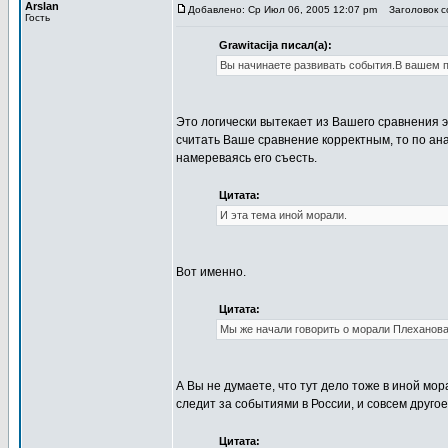
Arslan
Добавлено: Ср Июл 06, 2005 12:07 pm
Заголовок со
Гость
Grawitacija писал(а):
Вы начинаете развивать события.В вашем пр
Это логически вытекает из Вашего сравнения э
считать Ваше сравнение корректным, то по ан
намереваясь его съесть.
Цитата:
И эта тема иной морали.
Вот именно.
Цитата:
Мы же начали говорить о морали Плеханова и
А Вы не думаете, что тут дело тоже в иной мо
следит за событиями в России, и совсем друго
Цитата: