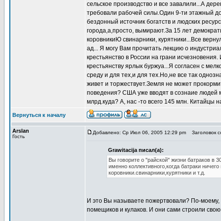
сельское производство и все завалили...А дер
требовали рабочей силы.Один 9-ти этажный дом
бездонный источник богатств и людских ресур
города,а,просто, вымирают.За 15 лет демократ
коровникиЮ свинарники, курятники...Все верну
ад... Я могу Вам прочитать лекцию о индустриа
крестьянство в России на грани исчезновения.
крестьянству ярлык буржуа...Я согласен с мел
среду и для тех,и для тех.Но,не все так одноз
живет и торжествует.Земля не может прокорми
поведения? США уже вводят в сознаие людей 
млрд.куда? А, нас -то всего 145 млн. Китайцы на
Вернуться к началу
Arslan
Добавлено: Ср Июл 06, 2005 12:29 pm
Заголовок со
Гость
Grawitacija писал(а):
Вы говорите о "райской" жизни батраков в 3
именно коллективного,когда батраки ничего
коровники.свинарники,курятники и т.д.
И это Вы называете пожертвовали? По-моему, н
помещиков и кулаков. И они сами строили свою