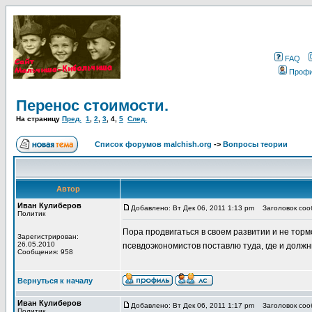
FAQ
Проф
Перенос стоимости.
На страницу
Пред.
1
,
2
,
3
,
4
,
5
След.
Список форумов malchish.org
->
Вопросы теории
Автор
Иван Кулиберов
Добавлено: Вт Дек 06, 2011 1:13 pm
Заголовок сооб
Политик
Пора продвигаться в своем развитии и не тормо
Зарегистрирован:
26.05.2010
псевдоэкономистов поставлю туда, где и долж
Сообщения: 958
Вернуться к началу
Иван Кулиберов
Добавлено: Вт Дек 06, 2011 1:17 pm
Заголовок сооб
Политик