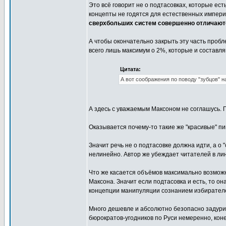
Это всё говорит не о подтасовках, которые ес
концепты не годятся для естественных импери
сверхбольших систем совершенно отличаютс
А чтобы окончательно закрыть эту часть пробл
всего лишь максимум о 2%, которые и составл
Цитата:
А вот соображения по поводу "зубцов" н
А здесь с уважаемым Максоном не соглашусь. П
Оказывается почему-то такие же "красивые" пи
Значит речь не о подтасовке должна идти, а о 
нелинейно. Автор же убеждает читателей в ли
Что же касается объёмов максимально возможн
Максона. Значит если подтасовка и есть, то 
концепции манипуляции сознанием избирателей
Много дешевле и абсолютно безопасно задури
бюрократов-угодников по Руси немеренно, коне