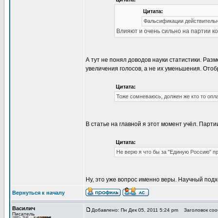
Цитата:
Фальсификации действительно
Влияют и очень сильно на партии к
А тут не понял доводов науки статистики. Ра
увеличения голосов, а не их уменьшения. Отоб
Цитата:
Тоже сомневаюсь, должен же кто то опла
В статье на главной я этот момент учёл. Партии
Цитата:
Не верю я что бы за "Единую Россию" прог
Ну, это уже вопрос именно веры. Научный подх
Вернуться к началу
Василич
Добавлено: Пн Дек 05, 2011 5:24 pm
Заголовок соо
Писатель