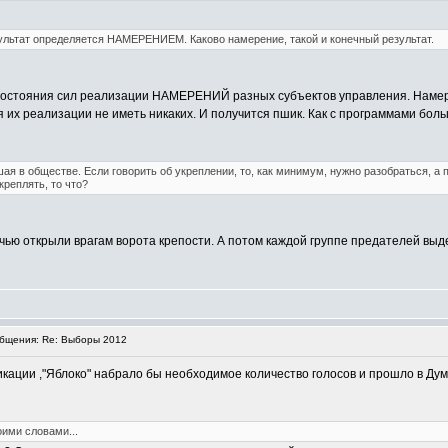
езультат определяется НАМЕРЕНИЕМ. Каково намерение, такой и конечный результат.
ивостояния сил реализации НАМЕРЕНИЙ разных субъектов управления. Намере
их реализации не иметь никаких. И получится пшик. Как с программами больши
ая в обществе. Если говорить об укреплении, то, как минимум, нужно разобраться, а 
креплять, то что?
чью открыли врагам ворота крепости. А потом каждой группе предателей выдел
бщения: Re: Выборы 2012
ации ,"Яблоко" набрало бы необходимое количество голосов и прошло в Думу.(
ими словами...