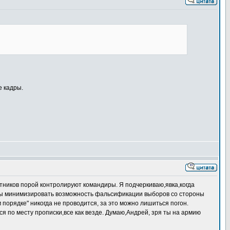
е кадры.
ктников порой контролируют командиры. Я подчеркиваю,явка,когда
тобы минимизировать возможность фальсификации выборов со стороны
порядке" никогда не проводится, за это можно лишиться погон.
ся по месту прописки,все как везде. Думаю,Андрей, зря ты на армию