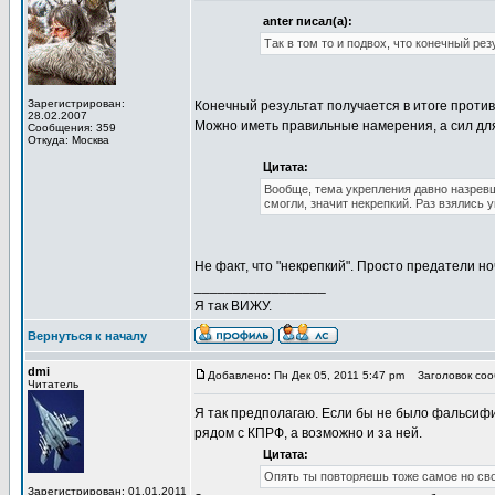
anter писал(а):
Так в том то и подвох, что конечный р
Зарегистрирован:
Конечный результат получается в итоге прот
28.02.2007
Можно иметь правильные намерения, а сил для 
Сообщения: 359
Откуда: Москва
Цитата:
Вообще, тема укрепления давно назревш
смогли, значит некрепкий. Раз взялись у
Не факт, что "некрепкий". Просто предатели но
_________________
Я так ВИЖУ.
Вернуться к началу
dmi
Добавлено: Пн Дек 05, 2011 5:47 pm
Заголовок соо
Читатель
Я так предполагаю. Если бы не было фальсифик
рядом с КПРФ, а возможно и за ней.
Цитата:
Опять ты повторяешь тоже самое но сво
Зарегистрирован: 01.01.2011