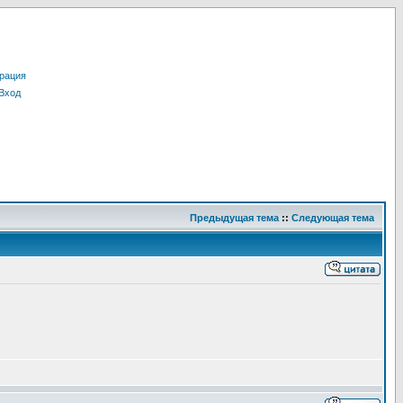
рация
Вход
Предыдущая тема
::
Следующая тема