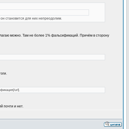
 он становится для них непреодолим.
полагаю можно. Там не более 1% фальсификаций. Причём в сторону
тоги.
фикация[/url].
й почти и нет.