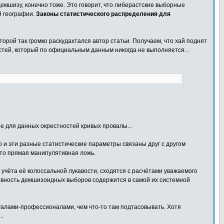
демшизу, конечно тоже. Это говорит, что либерастские выборные
й географии.
Законы статистического распределения для
орой так громко раскудахтался автор статьи. Получаем, что хай поднят
стей, который по официальным данным никогда не выполняется...
е для данных окрестностей кривых провалы...
но и эти разные статистические параметры связаны друг с другом
это прямая манипулятивная ложь.
учёта её колоссальной лукавости, сходятся с расчётами уважаемого
ятивность демшизоидных выборов содержится в самой их системной
алами-профессионалами, чем что-то там подтасовывать. Хотя
..