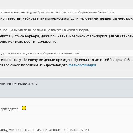
олько в том, что в урну бросали незаполненные избирателями бюллетени.
но известны избирательным комиссиям. Если человек не пришел за него мож
ас. Но их число не велико и не влияет на итоги выборов.
одятся у 7%-го барьера, даже при незначительной фальсификации он станов
ечно же число мест в парламенте.
оводства именно отдельных избирательных комиссий
инициативу. Не снизу же деньги приходят. Ну если только какой "патриот" бо
совало около половины избирателей,это
фальсификация
.
бщения: Re: Выборы 2012
 приходится...
ику, мне понятна логика писавшего - он тоже физик.