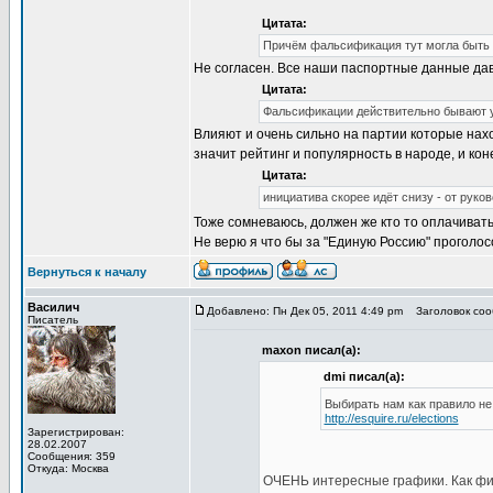
Цитата:
Причём фальсификация тут могла быть т
Не согласен. Все наши паспортные данные дав
Цитата:
Фальсификации действительно бывают у н
Влияют и очень сильно на партии которые нах
значит рейтинг и популярность в народе, и кон
Цитата:
инициатива скорее идёт снизу - от рук
Тоже сомневаюсь, должен же кто то оплачивать 
Не верю я что бы за "Единую Россию" проголо
Вернуться к началу
Василич
Добавлено: Пн Дек 05, 2011 4:49 pm
Заголовок соо
Писатель
maxon писал(а):
dmi писал(а):
Выбирать нам как правило не
http://esquire.ru/elections
Зарегистрирован:
28.02.2007
Сообщения: 359
Откуда: Москва
ОЧЕНЬ интересные графики. Как физ