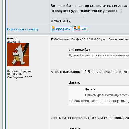
Вот если бы наш автор-статистик использовал 
"
в попугаях удав значительно длиннее...
".
_________________
Я так ВИЖУ.
Вернуться к началу
maxon
Добавлено: Пн Дек 05, 2011 4:58 pm
Заголовок соо
Site Admin
dmi писал(а):
Думаю,Андрей, зря ты на армию наговар
Зарегистрирован:
А что я наговариваю? Я написал именно то, чт
06.08.2004
Сообщения: 5657
Цитата:
Цитата:
Причём фальсификация тут мо
Не согласен. Все наши паспортные 
Опять ты повторяешь тоже самое но своими сл
Цитата: