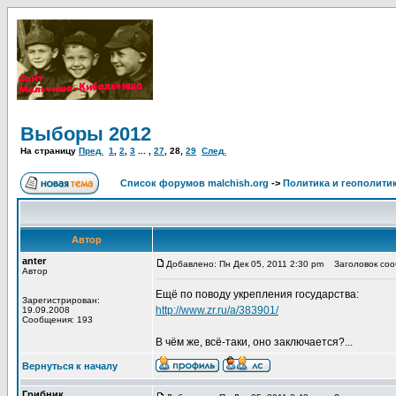
Выборы 2012
На страницу
Пред.
1
,
2
,
3
... ,
27
,
28
,
29
След.
Список форумов malchish.org
->
Политика и геополити
Автор
anter
Добавлено: Пн Дек 05, 2011 2:30 pm
Заголовок соо
Автор
Ещё по поводу укрепления государства:
Зарегистрирован:
http://www.zr.ru/a/383901/
19.09.2008
Сообщения: 193
В чём же, всё-таки, оно заключается?...
Вернуться к началу
Грибник