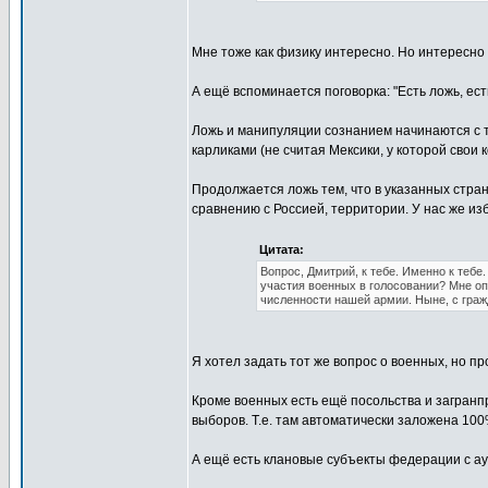
Мне тоже как физику интересно. Но интересно
А ещё вспоминается поговорка: "Есть ложь, есть
Ложь и манипуляции сознанием начинаются с 
карликами (не считая Мексики, у которой свои
Продолжается ложь тем, что в указанных стра
сравнению с Россией, территории. У нас же и
Цитата:
Вопрос, Дмитрий, к тебе. Именно к тебе.
участия военных в голосовании? Мне оп
численности нашей армии. Ныне, с гражд
Я хотел задать тот же вопрос о военных, но 
Кроме военных есть ещё посольства и загранпр
выборов. Т.е. там автоматически заложена 100
А ещё есть клановые субъекты федерации с аул