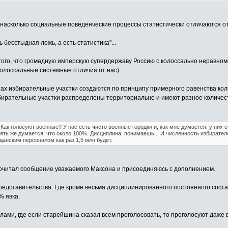
 насколько социальные поведенческие процессы статистически отличаются о
 бесстыдная ложь, а есть статистика"...
того, что громадную имперскую супердержаву Россию с колоссально неравн
 колоссальные системные отличия от нас).
нах избирательные участки создаются по принципу примерного равенства ко
збирательные участки распределены территориально и имеют разное количес
 Как голосуют военные? У нас есть чисто военные городки и, как мне думается, у них 
ять же думается, что около 100%. Дисциплина, понимаешь... И численность избирате
анским персоналом как раз 1,5 млн будет.
прочитал сообщение уважаемого Максона и присоединяюсь с дополнением.
едставительства. Где кроме весьма дисциплинированного постоянного состав
% явка.
ами, где если старейшина сказал всем проголосовать, то проголосуют даже в