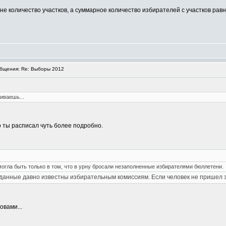
не количество участков, а суммарное количество избирателей с участков рав
бщения: Re: Выборы 2012
иваешь...
о ты расписал чуть более подробно.
гла быть только в том, что в урну бросали незаполненные избирателями бюллетени.
данные давно известны избирательным комиссиям. Если человек не пришел з
овами...