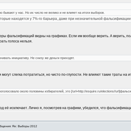
 бывают у нас. Но их число не велико и не влияет на итоги выборов.
оторые находятся у 7%-го барьера, даже при незначительной фальсификации
змеры фальсификаций видны на графиках. Если им вообще верить. А верить, 
рать голоса нельзя.
чивать инициативу. Не снизу же деньги приходят.
 могут слегка потратиться, но чисто по-глупости. Не влияют такие траты на и
олосовало около половины избирателей, это [/url=http://esquire.ru/elections//url]фальси
од её исключает. Лично я, посмотрев на графики, убедился, что фальсификаци
бщения: Re: Выборы 2012