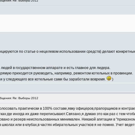
бщения: Re: Выборы 2012
ицируются по статье о нецелевом использовании средств) делают конкретны
 людей в государственном аппарате и есть главное для лидера.
прямую приходится руководить, например, ремонтом котельных в провинции.
 и у следующего все котельные сами бы заработали вовремя.
)
бщения: Re: Выборы 2012
голосовать практически в 100% составе,явку офицеров,прапорщиков и контра
тках,где иногда их даже переписывают.Связано,я думаю это как раз с тем ч
вано и резерв неиспользованных минимален. Никакой агитации в "приказном 
школах или в клубах,в частях ибирательных участков я не помню. Учет ведет