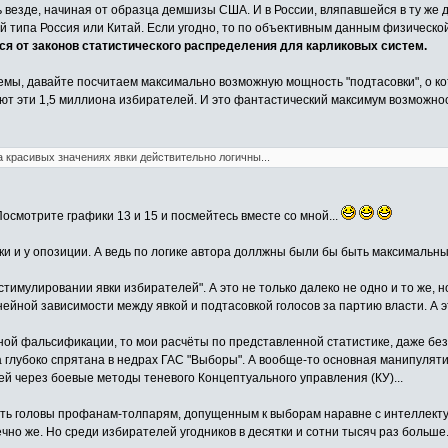
ть везде, начиная от образца демшизы США. И в России, вляпавшейся в ту же 
й типа Россия или Китай. Если угодно, то по объективным данным физическо
я от законов статистического распределения для карликовых систем.
емы, давайте посчитаем максимально возможную мощность "подтасовки", о кот
яют эти 1,5 миллиона избирателей. И это фантастический максимум возможно
а красивых значениях явки действительно логичны...
осмотрите графики 13 и 15 и посмейтесь вместе со мной...
ки и у опозиции. А ведь по логике автора доллжны были бы быть максимальны
"стимулировании явки избирателей". А это не только далеко не одно и то же, 
нейной зависимости между явкой и подтасовкой голосов за партию власти. А 
ой фальсификации, то мои расчёты по представленной статистике, даже без 
она глубоко спрятана в недрах ГАС "Выборы". А вообще-то основная манипул
 через боевые методы теневого Концептуального управления (КУ)...
ть головы профанам-толпарям, допущенным к выборам наравне с интеллекту
чно же. Но среди избирателей угодников в десятки и сотни тысяч раз больше.