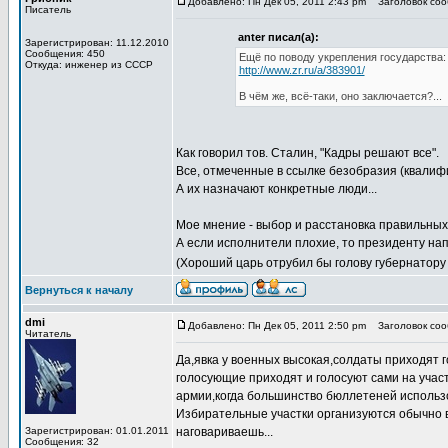
Добавлено: Пн Дек 05, 2011 2:43 pm
Заголовок соо
Писатель
anter писал(а):
Зарегистрирован: 11.12.2010
Сообщения: 450
Ещё по поводу укрепления государства:
Откуда: инженер из СССР
http://www.zr.ru/a/383901/
В чём же, всё-таки, оно заключается?...
Как говорил тов. Сталин, "Кадры решают все".
Все, отмеченные в ссылке безобразия (квалиф
А их назначают конкретные люди...
Мое мнение - выбор и расстановка правильных
А если исполнители плохие, то президенту на
(Хороший царь отрубил бы голову губернатору
Вернуться к началу
dmi
Добавлено: Пн Дек 05, 2011 2:50 pm
Заголовок соо
Читатель
Да,явка у военных высокая,солдаты приходят 
голосующие приходят и голосуют сами на учас
армии,когда большинство бюллетеней использо
Избирательные участки организуются обычно в 
Зарегистрирован: 01.01.2011
наговариваешь...
Сообщения: 32