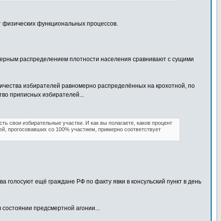
т физических функциональных процессов.
омерным распределением плотности населения сравнивают с сущими
личества избирателей равномерно распределённых на крохотной, по
тво приписных избирателей...
есть свои избирательные участки. И как вы полагаете, каков процент
лей, прогосовавших со 100% участием, примерно соответствует
а голосуют ещё граждане РФ по факту явки в консульский пункт в день
 состоянии предсмертной агонии...