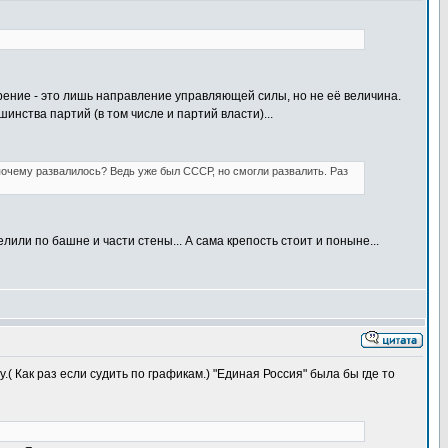
ние - это лишь направление управляющей силы, но не её величина.
нства партий (в том числе и партий власти)...
почему развалилось? Ведь уже был СССР, но смогли развалить. Раз
или по башне и части стены... А сама крепость стоит и поныне...
 Как раз если судить по графикам.) "Единая Россия" была бы где то