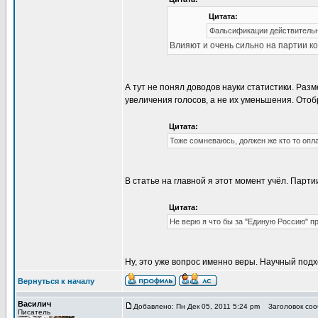
Цитата:
Фальсификации действительно
Влияют и очень сильно на партии к
А тут не понял доводов науки статистики. Ра
увеличения голосов, а не их уменьшения. Отоб
Цитата:
Тоже сомневаюсь, должен же кто то опла
В статье на главной я этот момент учёл. Партии
Цитата:
Не верю я что бы за "Единую Россию" прог
Ну, это уже вопрос именно веры. Научный подх
Вернуться к началу
Василич
Добавлено: Пн Дек 05, 2011 5:24 pm
Заголовок соо
Писатель