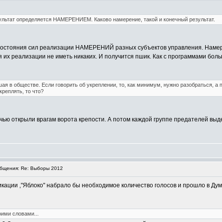
езультат определяется НАМЕРЕНИЕМ. Каково намерение, такой и конечный результат.
ивостояния сил реализации НАМЕРЕНИЙ разных субъектов управления. Намере
их реализации не иметь никаких. И получится пшик. Как с программами больши
ая в обществе. Если говорить об укреплении, то, как минимум, нужно разобраться, а 
креплять, то что?
чью открыли врагам ворота крепости. А потом каждой группе предателей выдел
бщения: Re: Выборы 2012
ации ,"Яблоко" набрало бы необходимое количество голосов и прошло в Думу.(
ими словами...