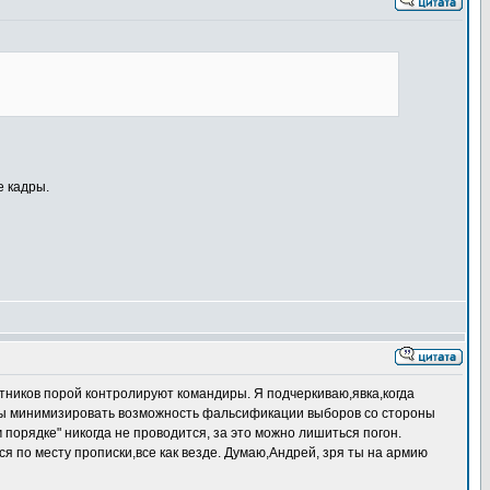
е кадры.
ктников порой контролируют командиры. Я подчеркиваю,явка,когда
тобы минимизировать возможность фальсификации выборов со стороны
порядке" никогда не проводится, за это можно лишиться погон.
ся по месту прописки,все как везде. Думаю,Андрей, зря ты на армию