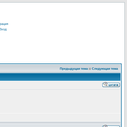
рация
Вход
Предыдущая тема
::
Следующая тема