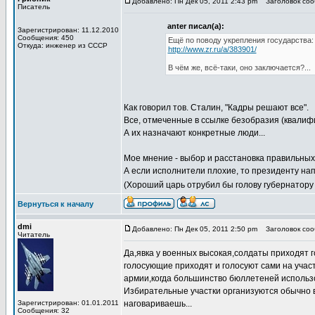
Добавлено: Пн Дек 05, 2011 2:43 pm
Заголовок соо
Писатель
anter писал(а):
Зарегистрирован: 11.12.2010
Сообщения: 450
Ещё по поводу укрепления государства:
Откуда: инженер из СССР
http://www.zr.ru/a/383901/
В чём же, всё-таки, оно заключается?...
Как говорил тов. Сталин, "Кадры решают все".
Все, отмеченные в ссылке безобразия (квалиф
А их назначают конкретные люди...
Мое мнение - выбор и расстановка правильных
А если исполнители плохие, то президенту на
(Хороший царь отрубил бы голову губернатору
Вернуться к началу
dmi
Добавлено: Пн Дек 05, 2011 2:50 pm
Заголовок соо
Читатель
Да,явка у военных высокая,солдаты приходят 
голосующие приходят и голосуют сами на учас
армии,когда большинство бюллетеней использо
Избирательные участки организуются обычно в 
Зарегистрирован: 01.01.2011
наговариваешь...
Сообщения: 32