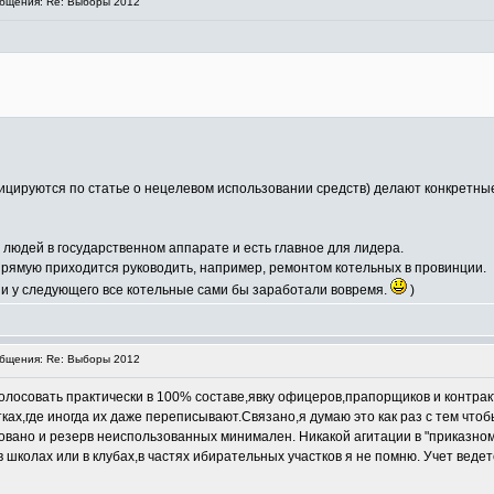
бщения: Re: Выборы 2012
ицируются по статье о нецелевом использовании средств) делают конкретны
 людей в государственном аппарате и есть главное для лидера.
прямую приходится руководить, например, ремонтом котельных в провинции.
 и у следующего все котельные сами бы заработали вовремя.
)
бщения: Re: Выборы 2012
голосовать практически в 100% составе,явку офицеров,прапорщиков и контра
тках,где иногда их даже переписывают.Связано,я думаю это как раз с тем ч
вано и резерв неиспользованных минимален. Никакой агитации в "приказном 
школах или в клубах,в частях ибирательных участков я не помню. Учет ведет