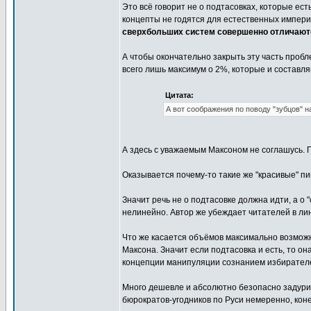
Это всё говорит не о подтасовках, которые ес
концепты не годятся для естественных импери
сверхбольших систем совершенно отличаютс
А чтобы окончательно закрыть эту часть пробл
всего лишь максимум о 2%, которые и составл
Цитата:
А вот соображения по поводу "зубцов" н
А здесь с уважаемым Максоном не соглашусь. П
Оказывается почему-то такие же "красивые" пи
Значит речь не о подтасовке должна идти, а о 
нелинейно. Автор же убеждает читателей в ли
Что же касается объёмов максимально возможн
Максона. Значит если подтасовка и есть, то 
концепции манипуляции сознанием избирателей
Много дешевле и абсолютно безопасно задури
бюрократов-угодников по Руси немеренно, коне