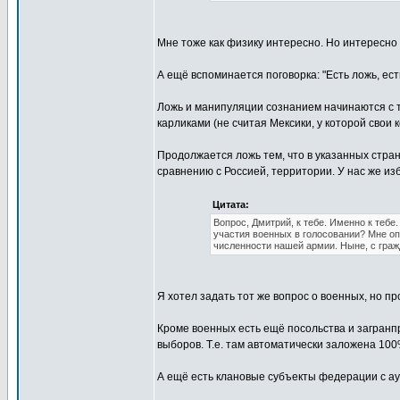
Мне тоже как физику интересно. Но интересно
А ещё вспоминается поговорка: "Есть ложь, есть
Ложь и манипуляции сознанием начинаются с 
карликами (не считая Мексики, у которой свои
Продолжается ложь тем, что в указанных стра
сравнению с Россией, территории. У нас же и
Цитата:
Вопрос, Дмитрий, к тебе. Именно к тебе.
участия военных в голосовании? Мне оп
численности нашей армии. Ныне, с гражд
Я хотел задать тот же вопрос о военных, но 
Кроме военных есть ещё посольства и загранпр
выборов. Т.е. там автоматически заложена 100
А ещё есть клановые субъекты федерации с аул