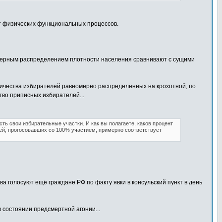
т физических функциональных процессов.
омерным распределением плотности населения сравнивают с сущими
личества избирателей равномерно распределённых на крохотной, по
тво приписных избирателей...
есть свои избирательные участки. И как вы полагаете, каков процент
лей, прогосовавших со 100% участием, примерно соответствует
а голосуют ещё граждане РФ по факту явки в консульский пункт в день
 состоянии предсмертной агонии...