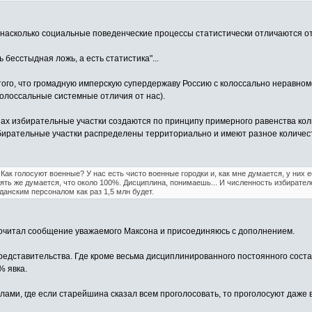
 насколько социальные поведенческие процессы статистически отличаются о
 бесстыдная ложь, а есть статистика"...
того, что громадную имперскую супердержаву Россию с колоссально неравн
 колоссальные системные отличия от нас).
нах избирательные участки создаются по принципу примерного равенства ко
збирательные участки распределены территориально и имеют разное количес
 Как голосуют военные? У нас есть чисто военные городки и, как мне думается, у них 
ять же думается, что около 100%. Дисциплина, понимаешь... И численность избирате
анским персоналом как раз 1,5 млн будет.
прочитал сообщение уважаемого Максона и присоединяюсь с дополнением.
едставительства. Где кроме весьма дисциплинированного постоянного состав
% явка.
ами, где если старейшина сказал всем проголосовать, то проголосуют даже в