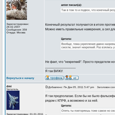
anter писал(а):
Так в том то и подвох, что конечный р
Зарегистрирован:
Конечный результат получается в итоге прот
28.02.2007
Можно иметь правильные намерения, а сил для 
Сообщения: 359
Откуда: Москва
Цитата:
Вообще, тема укрепления давно назревш
смогли, значит некрепкий. Раз взялись у
Не факт, что "некрепкий". Просто предатели но
_________________
Я так ВИЖУ.
Вернуться к началу
dmi
Добавлено: Пн Дек 05, 2011 5:47 pm
Заголовок соо
Читатель
Я так предполагаю. Если бы не было фальсифик
рядом с КПРФ, а возможно и за ней.
Цитата:
Опять ты повторяешь тоже самое но сво
Зарегистрирован: 01.01.2011