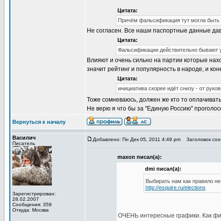
Цитата:
Причём фальсификация тут могла быть т
Не согласен. Все наши паспортные данные дав
Цитата:
Фальсификации действительно бывают у н
Влияют и очень сильно на партии которые нах
значит рейтинг и популярность в народе, и кон
Цитата:
инициатива скорее идёт снизу - от рук
Тоже сомневаюсь, должен же кто то оплачивать 
Не верю я что бы за "Единую Россию" проголо
Вернуться к началу
Василич
Добавлено: Пн Дек 05, 2011 4:49 pm
Заголовок соо
Писатель
maxon писал(а):
dmi писал(а):
Выбирать нам как правило не
http://esquire.ru/elections
Зарегистрирован:
28.02.2007
Сообщения: 359
Откуда: Москва
ОЧЕНЬ интересные графики. Как физ