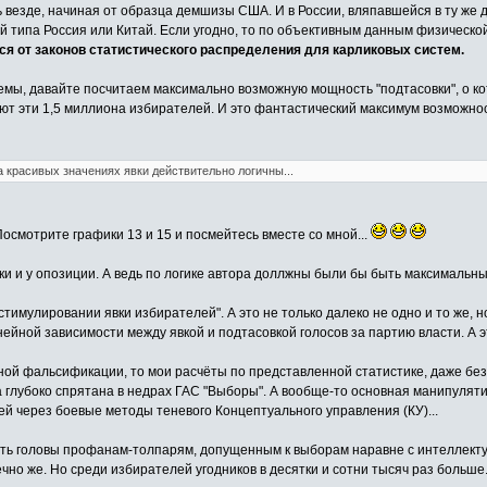
ть везде, начиная от образца демшизы США. И в России, вляпавшейся в ту же 
й типа Россия или Китай. Если угодно, то по объективным данным физическо
я от законов статистического распределения для карликовых систем.
емы, давайте посчитаем максимально возможную мощность "подтасовки", о кот
яют эти 1,5 миллиона избирателей. И это фантастический максимум возможно
а красивых значениях явки действительно логичны...
осмотрите графики 13 и 15 и посмейтесь вместе со мной...
ки и у опозиции. А ведь по логике автора доллжны были бы быть максимальны
"стимулировании явки избирателей". А это не только далеко не одно и то же, 
нейной зависимости между явкой и подтасовкой голосов за партию власти. А 
ой фальсификации, то мои расчёты по представленной статистике, даже без 
она глубоко спрятана в недрах ГАС "Выборы". А вообще-то основная манипул
 через боевые методы теневого Концептуального управления (КУ)...
ть головы профанам-толпарям, допущенным к выборам наравне с интеллекту
чно же. Но среди избирателей угодников в десятки и сотни тысяч раз больше.