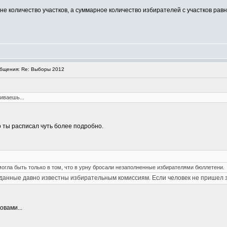
не количество участков, а суммарное количество избирателей с участков рав
бщения: Re: Выборы 2012
иваешь...
о ты расписал чуть более подробно.
гла быть только в том, что в урну бросали незаполненные избирателями бюллетени.
данные давно известны избирательным комиссиям. Если человек не пришел з
овами...