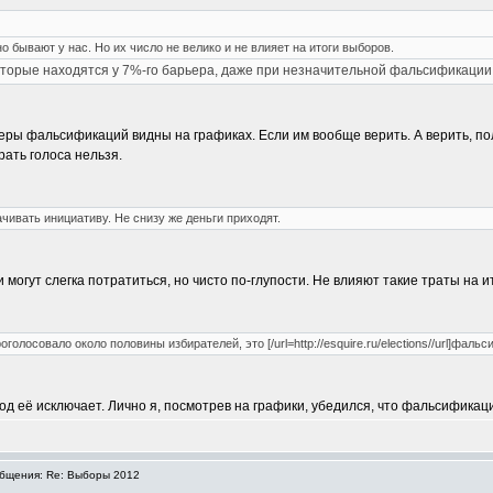
 бывают у нас. Но их число не велико и не влияет на итоги выборов.
оторые находятся у 7%-го барьера, даже при незначительной фальсификации
змеры фальсификаций видны на графиках. Если им вообще верить. А верить, 
рать голоса нельзя.
чивать инициативу. Не снизу же деньги приходят.
 могут слегка потратиться, но чисто по-глупости. Не влияют такие траты на и
олосовало около половины избирателей, это [/url=http://esquire.ru/elections//url]фальси
од её исключает. Лично я, посмотрев на графики, убедился, что фальсификаци
бщения: Re: Выборы 2012