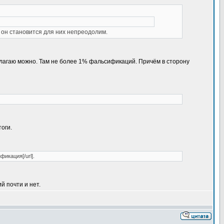
 он становится для них непреодолим.
полагаю можно. Там не более 1% фальсификаций. Причём в сторону
тоги.
фикация[/url].
й почти и нет.