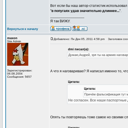
Вот если бы наш автор-статистик использовал 
"
в попугаях удав значительно длиннее...
".
_________________
Я так ВИЖУ.
Вернуться к началу
maxon
Добавлено: Пн Дек 05, 2011 4:58 pm
Заголовок соо
Site Admin
dmi писал(а):
Думаю,Андрей, зря ты на армию наговар
Зарегистрирован:
А что я наговариваю? Я написал именно то, чт
06.08.2004
Сообщения: 5657
Цитата:
Цитата:
Причём фальсификация тут мо
Не согласен. Все наши паспортные 
Опять ты повторяешь тоже самое но своими сл
Цитата: