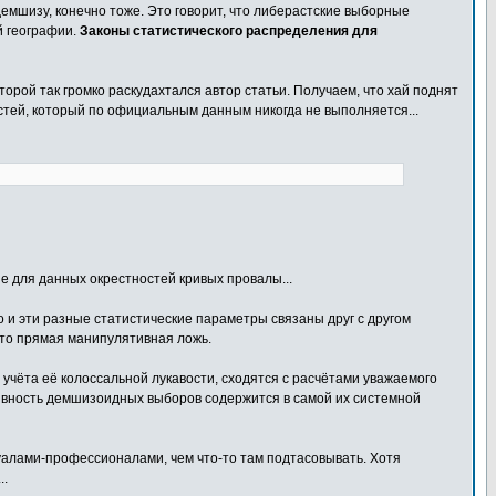
демшизу, конечно тоже. Это говорит, что либерастские выборные
й географии.
Законы статистического распределения для
орой так громко раскудахтался автор статьи. Получаем, что хай поднят
стей, который по официальным данным никогда не выполняется...
е для данных окрестностей кривых провалы...
но и эти разные статистические параметры связаны друг с другом
это прямая манипулятивная ложь.
учёта её колоссальной лукавости, сходятся с расчётами уважаемого
ятивность демшизоидных выборов содержится в самой их системной
алами-профессионалами, чем что-то там подтасовывать. Хотя
..