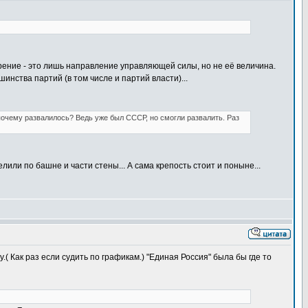
ние - это лишь направление управляющей силы, но не её величина.
нства партий (в том числе и партий власти)...
почему развалилось? Ведь уже был СССР, но смогли развалить. Раз
или по башне и части стены... А сама крепость стоит и поныне...
 Как раз если судить по графикам.) "Единая Россия" была бы где то