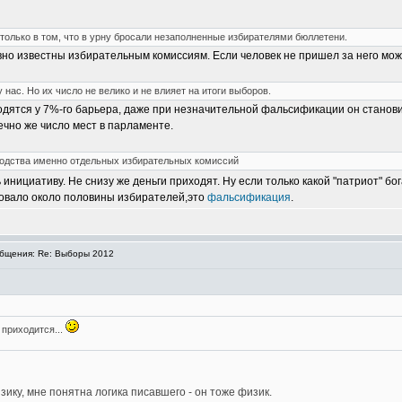
олько в том, что в урну бросали незаполненные избирателями бюллетени.
но известны избирательным комиссиям. Если человек не пришел за него мож
ас. Но их число не велико и не влияет на итоги выборов.
одятся у 7%-го барьера, даже при незначительной фальсификации он станов
ечно же число мест в парламенте.
оводства именно отдельных избирательных комиссий
инициативу. Не снизу же деньги приходят. Ну если только какой "патриот" бо
совало около половины избирателей,это
фальсификация
.
бщения: Re: Выборы 2012
 приходится...
ику, мне понятна логика писавшего - он тоже физик.