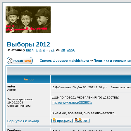
Выборы 2012
На страницу
Пред.
1
,
2
,
3
... ,
27
,
28
,
29
След.
Список форумов malchish.org
->
Политика и геополити
Автор
anter
Добавлено: Пн Дек 05, 2011 2:30 pm
Заголовок соо
Автор
Ещё по поводу укрепления государства:
Зарегистрирован:
http://www.zr.ru/a/383901/
19.09.2008
Сообщения: 193
В чём же, всё-таки, оно заключается?...
Вернуться к началу
Грибник