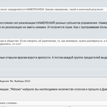
езультат определяется НАМЕРЕНИЕМ. Каково намерение, такой и конечный результат.
ивостояния сил реализации НАМЕРЕНИЙ разных субъектов управления. Намере
их реализации не иметь никаких. И получится пшик. Как с программами больши
ая в обществе. Если говорить об укреплении, то, как минимум, нужно разобраться, а 
креплять, то что?
чью открыли врагам ворота крепости. А потом каждой группе предателей выдел
бщения: Re: Выборы 2012
ации ,"Яблоко" набрало бы необходимое количество голосов и прошло в Думу.(
ими словами...