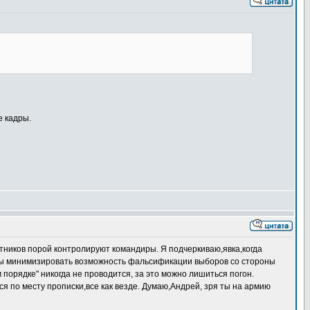
е кадры.
ктников порой контролируют командиры. Я подчеркиваю,явка,когда
тобы минимизировать возможность фальсификации выборов со стороны
порядке" никогда не проводится, за это можно лишиться погон.
ся по месту прописки,все как везде. Думаю,Андрей, зря ты на армию