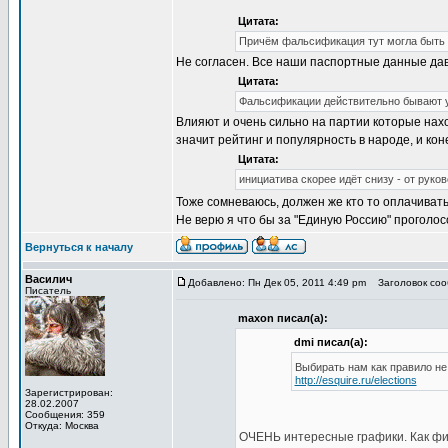
Цитата:
Причём фальсификация тут могла быть т
Не согласен. Все наши паспортные данные дав
Цитата:
Фальсификации действительно бывают у н
Влияют и очень сильно на партии которые нах
значит рейтинг и популярность в народе, и кон
Цитата:
инициатива скорее идёт снизу - от рук
Тоже сомневаюсь, должен же кто то оплачивать 
Не верю я что бы за "Единую Россию" проголо
Вернуться к началу
Василич
Добавлено: Пн Дек 05, 2011 4:49 pm
Заголовок соо
Писатель
maxon писал(а):
dmi писал(а):
Выбирать нам как правило не
http://esquire.ru/elections
Зарегистрирован:
28.02.2007
Сообщения: 359
Откуда: Москва
ОЧЕНЬ интересные графики. Как физ