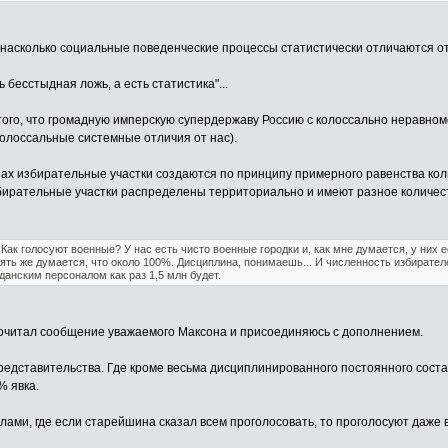
 насколько социальные поведенческие процессы статистически отличаются о
 бесстыдная ложь, а есть статистика"...
того, что громадную имперскую супердержаву Россию с колоссально неравн
 колоссальные системные отличия от нас).
нах избирательные участки создаются по принципу примерного равенства ко
збирательные участки распределены территориально и имеют разное количес
 Как голосуют военные? У нас есть чисто военные городки и, как мне думается, у них 
ять же думается, что около 100%. Дисциплина, понимаешь... И численность избирате
анским персоналом как раз 1,5 млн будет.
прочитал сообщение уважаемого Максона и присоединяюсь с дополнением.
едставительства. Где кроме весьма дисциплинированного постоянного состав
% явка.
ами, где если старейшина сказал всем проголосовать, то проголосуют даже в