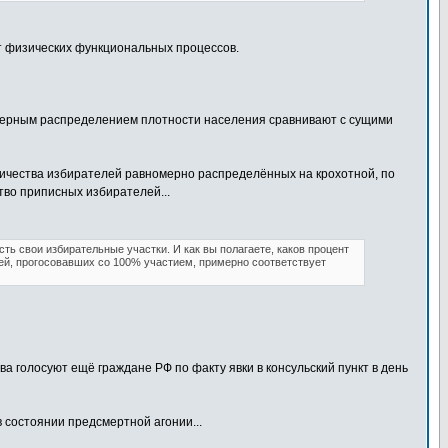
т физических функциональных процессов.
омерным распределением плотности населения сравнивают с сущими
личества избирателей равномерно распределённых на крохотной, по
тво приписных избирателей...
есть свои избирательные участки. И как вы полагаете, каков процент
лей, прогосовавших со 100% участием, примерно соответствует
а голосуют ещё граждане РФ по факту явки в консульский пункт в день
 состоянии предсмертной агонии...