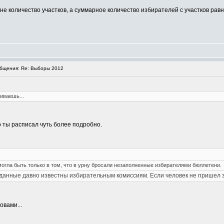
не количество участков, а суммарное количество избирателей с участков рав
бщения: Re: Выборы 2012
иваешь...
о ты расписал чуть более подробно.
гла быть только в том, что в урну бросали незаполненные избирателями бюллетени.
данные давно известны избирательным комиссиям. Если человек не пришел з
овами...