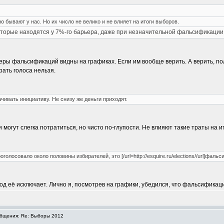
 бывают у нас. Но их число не велико и не влияет на итоги выборов.
оторые находятся у 7%-го барьера, даже при незначительной фальсификации
змеры фальсификаций видны на графиках. Если им вообще верить. А верить, 
рать голоса нельзя.
чивать инициативу. Не снизу же деньги приходят.
 могут слегка потратиться, но чисто по-глупости. Не влияют такие траты на и
олосовало около половины избирателей, это [/url=http://esquire.ru/elections//url]фальси
од её исключает. Лично я, посмотрев на графики, убедился, что фальсификаци
бщения: Re: Выборы 2012