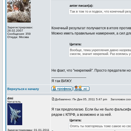
anter писал(а):
Так в том то и подвох, что конечный р
Зарегистрирован:
Конечный результат получается в итоге прот
28.02.2007
Можно иметь правильные намерения, а сил для 
Сообщения: 359
Откуда: Москва
Цитата:
Вообще, тема укрепления давно назревш
смогли, значит некрепкий. Раз взялись у
Не факт, что "некрепкий". Просто предатели но
_________________
Я так ВИЖУ.
Вернуться к началу
dmi
Добавлено: Пн Дек 05, 2011 5:47 pm
Заголовок соо
Читатель
Я так предполагаю. Если бы не было фальсифик
рядом с КПРФ, а возможно и за ней.
Цитата:
Опять ты повторяешь тоже самое но сво
Зарегистрирован: 01.01.2011