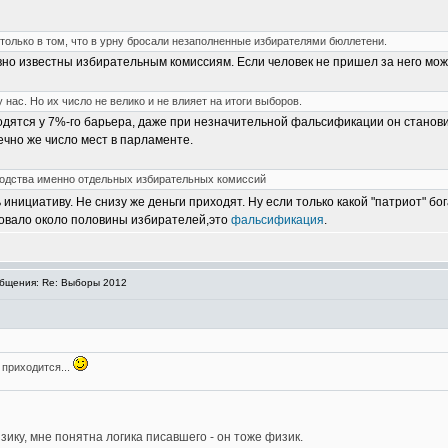
олько в том, что в урну бросали незаполненные избирателями бюллетени.
но известны избирательным комиссиям. Если человек не пришел за него мож
ас. Но их число не велико и не влияет на итоги выборов.
одятся у 7%-го барьера, даже при незначительной фальсификации он станов
ечно же число мест в парламенте.
оводства именно отдельных избирательных комиссий
инициативу. Не снизу же деньги приходят. Ну если только какой "патриот" бо
совало около половины избирателей,это
фальсификация
.
бщения: Re: Выборы 2012
 приходится...
ику, мне понятна логика писавшего - он тоже физик.