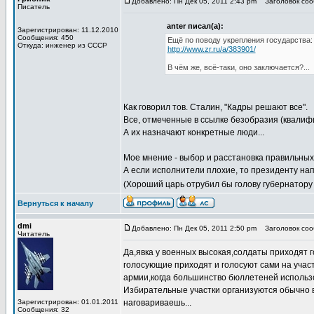
Добавлено: Пн Дек 05, 2011 2:43 pm
Заголовок соо
Писатель
anter писал(а):
Зарегистрирован: 11.12.2010
Сообщения: 450
Ещё по поводу укрепления государства:
Откуда: инженер из СССР
http://www.zr.ru/a/383901/
В чём же, всё-таки, оно заключается?...
Как говорил тов. Сталин, "Кадры решают все".
Все, отмеченные в ссылке безобразия (квалиф
А их назначают конкретные люди...
Мое мнение - выбор и расстановка правильных
А если исполнители плохие, то президенту на
(Хороший царь отрубил бы голову губернатору
Вернуться к началу
dmi
Добавлено: Пн Дек 05, 2011 2:50 pm
Заголовок соо
Читатель
Да,явка у военных высокая,солдаты приходят 
голосующие приходят и голосуют сами на учас
армии,когда большинство бюллетеней использо
Избирательные участки организуются обычно в 
Зарегистрирован: 01.01.2011
наговариваешь...
Сообщения: 32