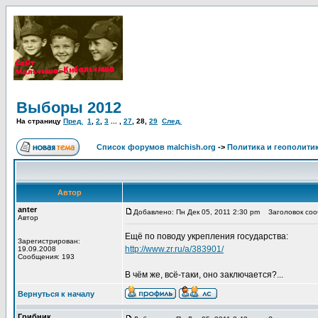
Выборы 2012
На страницу
Пред.
1
,
2
,
3
... ,
27
,
28
,
29
След.
Список форумов malchish.org
->
Политика и геополити
Автор
anter
Добавлено: Пн Дек 05, 2011 2:30 pm
Заголовок соо
Автор
Ещё по поводу укрепления государства:
Зарегистрирован:
http://www.zr.ru/a/383901/
19.09.2008
Сообщения: 193
В чём же, всё-таки, оно заключается?...
Вернуться к началу
Грибник