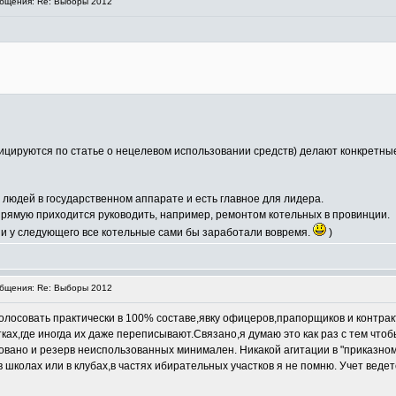
бщения: Re: Выборы 2012
ицируются по статье о нецелевом использовании средств) делают конкретны
 людей в государственном аппарате и есть главное для лидера.
прямую приходится руководить, например, ремонтом котельных в провинции.
 и у следующего все котельные сами бы заработали вовремя.
)
бщения: Re: Выборы 2012
голосовать практически в 100% составе,явку офицеров,прапорщиков и контра
тках,где иногда их даже переписывают.Связано,я думаю это как раз с тем ч
вано и резерв неиспользованных минимален. Никакой агитации в "приказном 
школах или в клубах,в частях ибирательных участков я не помню. Учет ведет