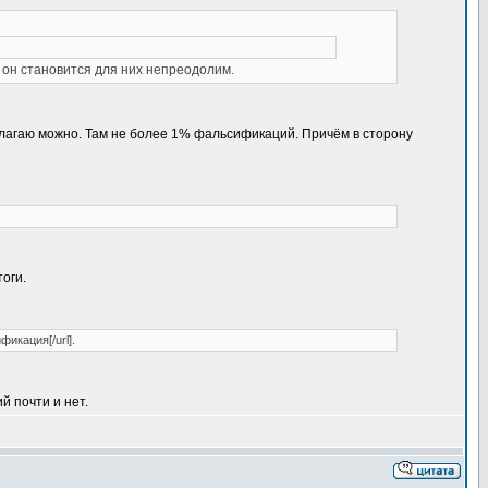
 он становится для них непреодолим.
полагаю можно. Там не более 1% фальсификаций. Причём в сторону
тоги.
фикация[/url].
й почти и нет.