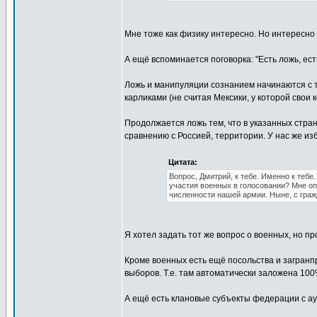
Мне тоже как физику интересно. Но интересно
А ещё вспоминается поговорка: "Есть ложь, есть
Ложь и манипуляции сознанием начинаются с 
карликами (не считая Мексики, у которой свои
Продолжается ложь тем, что в указанных стра
сравнению с Россией, территории. У нас же и
Цитата:
Вопрос, Дмитрий, к тебе. Именно к тебе.
участия военных в голосовании? Мне оп
численности нашей армии. Ныне, с гражд
Я хотел задать тот же вопрос о военных, но 
Кроме военных есть ещё посольства и загранпр
выборов. Т.е. там автоматически заложена 100
А ещё есть клановые субъекты федерации с аул