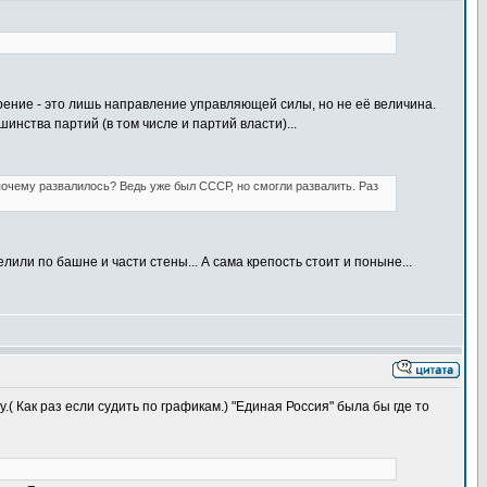
ние - это лишь направление управляющей силы, но не её величина.
нства партий (в том числе и партий власти)...
почему развалилось? Ведь уже был СССР, но смогли развалить. Раз
или по башне и части стены... А сама крепость стоит и поныне...
 Как раз если судить по графикам.) "Единая Россия" была бы где то