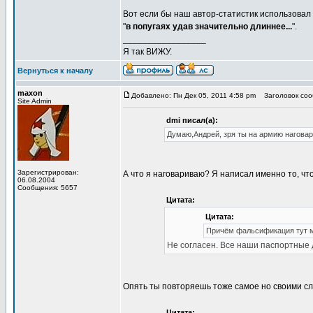
Вот если бы наш автор-статистик использовал 
"
в попугаях удав значительно длиннее...
".
_________________
Я так ВИЖУ.
Вернуться к началу
maxon
Добавлено: Пн Дек 05, 2011 4:58 pm
Заголовок соо
Site Admin
dmi писал(а):
Думаю,Андрей, зря ты на армию наговар
Зарегистрирован:
А что я наговариваю? Я написал именно то, чт
06.08.2004
Сообщения: 5657
Цитата:
Цитата:
Причём фальсификация тут мо
Не согласен. Все наши паспортные 
Опять ты повторяешь тоже самое но своими сл
Цитата: