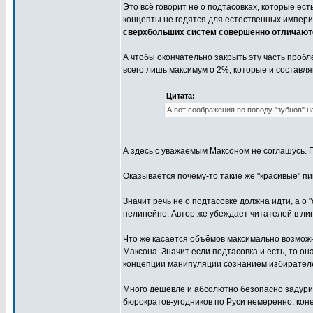
Это всё говорит не о подтасовках, которые ес
концепты не годятся для естественных импери
сверхбольших систем совершенно отличаютс
А чтобы окончательно закрыть эту часть пробл
всего лишь максимум о 2%, которые и составл
Цитата:
А вот соображения по поводу "зубцов" н
А здесь с уважаемым Максоном не соглашусь. П
Оказывается почему-то такие же "красивые" пи
Значит речь не о подтасовке должна идти, а о 
нелинейно. Автор же убеждает читателей в ли
Что же касается объёмов максимально возможн
Максона. Значит если подтасовка и есть, то 
концепции манипуляции сознанием избирателей
Много дешевле и абсолютно безопасно задури
бюрократов-угодников по Руси немеренно, коне