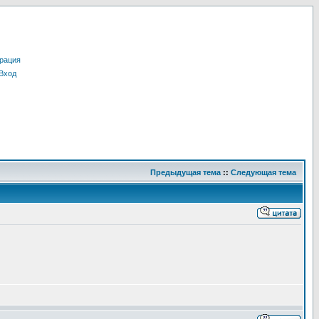
рация
Вход
Предыдущая тема
::
Следующая тема