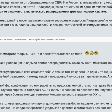
ть везде, начиная от образца демшизы США. И в России, вляпавшейся в ту же 
й типа Россия или Китай. Если угодно, то по объективным данным физическо
я от законов статистического распределения для карликовых систем.
емы, давайте посчитаем максимально возможную мощность "подтасовки", о кот
яют эти 1,5 миллиона избирателей. И это фантастический максимум возможно
а красивых значениях явки действительно логичны...
осмотрите графики 13 и 15 и посмейтесь вместе со мной...
ки и у опозиции. А ведь по логике автора доллжны были бы быть максимальны
"стимулировании явки избирателей". А это не только далеко не одно и то же, 
нейной зависимости между явкой и подтасовкой голосов за партию власти. А 
ой фальсификации, то мои расчёты по представленной статистике, даже без 
она глубоко спрятана в недрах ГАС "Выборы". А вообще-то основная манипул
 через боевые методы теневого Концептуального управления (КУ)...
ть головы профанам-толпарям, допущенным к выборам наравне с интеллекту
чно же. Но среди избирателей угодников в десятки и сотни тысяч раз больше.