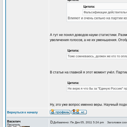
Цитата:
Фальсификации действительно
Влияют и очень сильно на партии к
А тут не понял доводов науки статистики. Ра
увеличения голосов, а не их уменьшения. Отоб
Цитата:
Тоже сомневаюсь, должен же кто то опла
В статье на главной я этот момент учёл. Партии
Цитата:
Не верю я что бы за "Единую Россию" прог
Ну, это уже вопрос именно веры. Научный подх
Вернуться к началу
Василич
Добавлено: Пн Дек 05, 2011 5:24 pm
Заголовок соо
Писатель