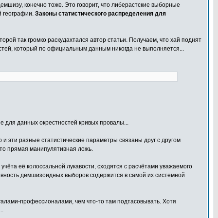
демшизу, конечно тоже. Это говорит, что либерастские выборные
й географии.
Законы статистического распределения для
орой так громко раскудахтался автор статьи. Получаем, что хай поднят
стей, который по официальным данным никогда не выполняется...
е для данных окрестностей кривых провалы...
но и эти разные статистические параметры связаны друг с другом
это прямая манипулятивная ложь.
учёта её колоссальной лукавости, сходятся с расчётами уважаемого
ятивность демшизоидных выборов содержится в самой их системной
алами-профессионалами, чем что-то там подтасовывать. Хотя
..