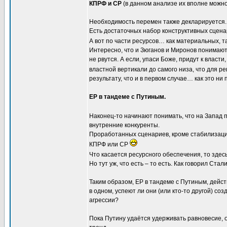
КПРФ и СР
(в данном анализе их вполне можно 
Необходимость перемен также декларируется.
Есть достаточных набор конструктивных сцен
А вот по части ресурсов… как материальных, т
Интересно, что и Зюганов и Миронов понимают,
не рвутся. А если, упаси Боже, придут к власт
властной вертикали до самого низа, что для р
результату, что и в первом случае… как это ни
ЕР в тандеме с Путиным.
Наконец-то начинают понимать, что на Запад пу
внутренние конкуренты.
Проработанных сценариев, кроме стабилизацион
КПРФ или СР
Что касается ресурсного обеспечения, то здес
Но тут уж, что есть – то есть. Как говорил Ста
Таким образом, ЕР в тандеме с Путиным, дейст
в одном, успеют ли они (или кто-то другой) с
агрессии?
Пока Путину удаётся удерживать равновесие, о