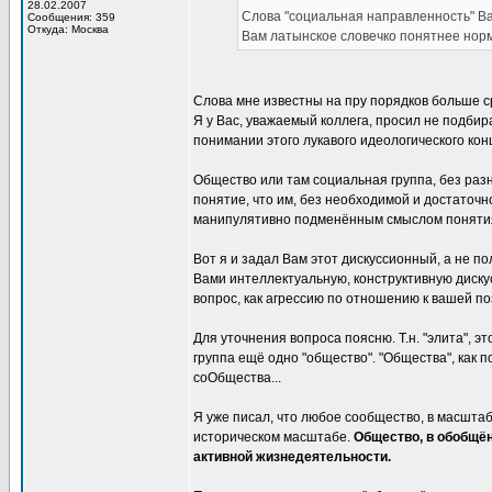
28.02.2007
Слова "социальная направленность" В
Сообщения: 359
Откуда: Москва
Вам латынское словечко понятнее норм
Слова мне известны на пру порядков больше ср
Я у Вас, уважаемый коллега, просил не подби
понимании этого лукавого идеологического кон
Общество или там социальная группа, без ра
понятие, что им, без необходимой и достаточн
манипулятивно подменённым смыслом понятия
Вот я и задал Вам этот дискуссионный, а не п
Вами интеллектуальную, конструктивную диску
вопрос, как агрессию по отношению к вашей по
Для уточнения вопроса поясню. Т.н. "элита", 
группа ещё одно "общество". "Общества", как 
соОбщества...
Я уже писал, что любое сообщество, в масшта
историческом масштабе.
Общество, в обобщё
активной жизнедеятельности.