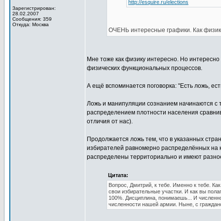
http://esquire.ru/elections
Зарегистрирован:
28.02.2007
Сообщения: 359
Откуда: Москва
ОЧЕНЬ интересные графики. Как физику
Мне тоже как физику интересно. Но интересно
физических функциональных процессов.
А ещё вспоминается поговорка: "Есть ложь, есть
Ложь и манипуляции сознанием начинаются с 
распределением плотности населения сравнива
отличия от нас).
Продолжается ложь тем, что в указанных стра
избирателей равномерно распределённых на кр
распределены территориально и имеют разное
Цитата:
Вопрос, Дмитрий, к тебе. Именно к тебе. Ка
свои избирательные участки. И как вы пола
100%. Дисциплина, понимаешь... И численн
численности нашей армии. Ныне, с гражданс