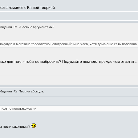
а ознакомимся с Вашей теорией.
бщения: Re: А если с аргументами?
 покупую в магазине "абсолютно непотребный" мне хлеб, хотя дома ещё есть половина 
олько для того, чтобы её выбросить? Подумайте немного, прежде чем ответить.
щения: Re: Теория абсурда.
ь идет о политэкономии.
ли политэкономы?