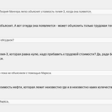
Теория Менгера легко объяснит стоимость гелия-3, когда она появится.
объяснит. А вот откуда она появляется - может объяснить только трудовая те
 обсудили?
я-3, которая равна нулю, надо прибавить к трудовой стоимости? Да, ради бога
ся.
в пока не объяснили с помощью Маркса.
тоимость нефти, которая лежит неизвестно где и в неизвестно каких количес
Маркса.