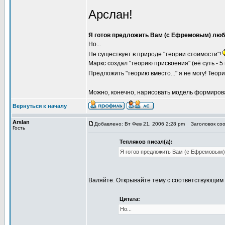
Арслан!
Я готов предложить Вам (с Ефремовым) люб
Но...
Не существует в природе "теории стоимости"!
Маркс создал "теорию присвоения" (её суть - 
Предложить "теорию вместо..." я не могу! Теор
Можно, конечно, нарисовать модель формирова
Вернуться к началу
Arslan
Добавлено: Вт Фев 21, 2006 2:28 pm
Заголовок сооб
Гость
Тепляков писал(а):
Я готов предложить Вам (с Ефремовым)
Валяйте. Открывайте тему с соответствующим 
Цитата:
Но...