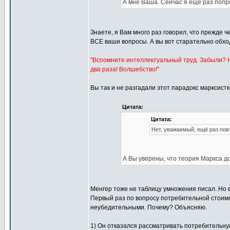
А мне Ваша. Сейчас я еще раз попро
Знаете, я Вам много раз говорил, что прежде 
ВСЕ ваши вопросы. А вы вот старательно обхо
"Вспомните интеллектуальный труд. Забыли? Н
два раза! Волшебство!"
Вы так и не разгадали этот парадокс марксист
Цитата:
Цитата:
Нет, уважаемый, ещё раз повт
А Вы уверены, что теория Маркса до
Менгер тоже не таблицу умножения писал. Но в
Первый раз по вопросу потребительной стоимос
неубедительными. Почему? Объясняю.
1) Он отказался рассматривать потребительную