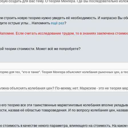
бую создать для Вас тему. О теории Менгера. Где Вы последовательно изложи
чем строить новую теорию нужно увидеть её необходимость. И напрасно Вы об
дите острые углы... Напомнить
ещё раз
?
апомню. Если считать исследование трудом, то в знаниях заключена стоимос
кой теории стоимости. Может всё же попробуете?
оряю для тех, "кто в танке". Теория Менгера объясняет колебания рыночных цен, а тео
лжна объяснять колебания цен? По-моему, нет. Марксизм - это не теория мар
 его теорию все эти таинственные маркетинговые колебания вполне укладыва
ти, назвав её областью товароведения. И по вопросу колебания цен, назвав
 стоимость в качестве некого параметра, влияющего на стоимость. На каком 