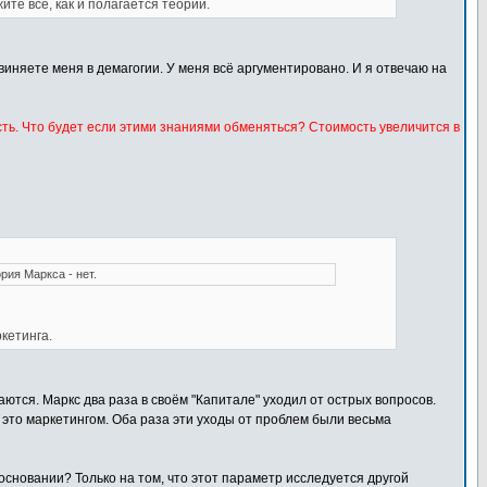
те всё, как и полагается теории.
виняете меня в демагогии. У меня всё аргументировано. И я отвечаю на
ть. Что будет если этими знаниями обменяться? Стоимость увеличится в
рия Маркса - нет.
кетинга.
ются. Маркс два раза в своём "Капитале" уходил от острых вопросов.
 это маркетингом. Оба раза эти уходы от проблем были весьма
основании? Только на том, что этот параметр исследуется другой