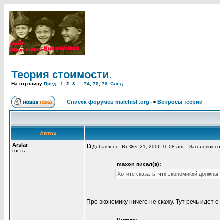
Теория стоимости.
На страницу
Пред.
1
,
2
,
3
, ...
74
,
75
,
76
След.
Список форумов malchish.org
->
Вопросы теории
Автор
Arslan
Добавлено: Вт Фев 21, 2006 11:08 am
Заголовок соо
Гость
maxon писал(а):
Хотите сказать, что экономикой должны
Про экономику ничего не скажу. Тут речь идет 