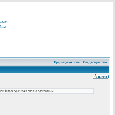
рация
Вход
Предыдущая тема
::
Следующая тема
еский подход считаю вполне адекватным.