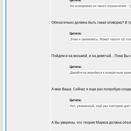
Цитата:
Не оговаривал он такого ограничения - 
Обязательно должна быть такая оговорка? В тр
Цитата:
Этим и занимаюсь. Может хватит об это
Пойдем и на восьмой, и на девятый... Пока Вы
Цитата:
Давайте-ка вернёмся к конкретным при
А мне Ваша. Сейчас я еще раз попробую создат
Цитата:
Нет, уважаемый, ещё раз повторяю для т
А Вы уверены, что теория Маркса должна объяс