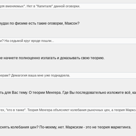
"для вменяемых". Нет в "Капитале" данной оговорки.
удах по физике есть такие оговорки, Максон?
м? На седьмой круг вроде пошли...
 не начнете полноценно излагать и доказывать свою теорию.
мерам? Демагогия ваша мне уже поднадоела.
ь для Вас тему. О теории Менгера. Где Вы последовательно изложите всё, ка
ех, "кто в танке". Теория Менгера объясняет колебания рыночных цен, а теория Маркса
нять колебания цен? По-моему, нет. Марксизм - это не теория маркетинга.