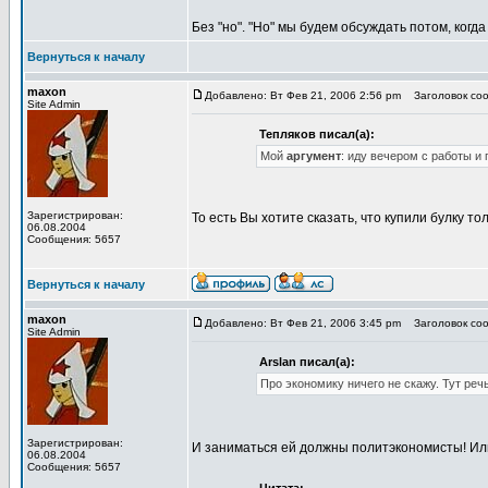
Без "но". "Но" мы будем обсуждать потом, когд
Вернуться к началу
maxon
Добавлено: Вт Фев 21, 2006 2:56 pm
Заголовок соо
Site Admin
Тепляков писал(а):
Мой
аргумент
: иду вечером с работы и
Зарегистрирован:
То есть Вы хотите сказать, что купили булку т
06.08.2004
Сообщения: 5657
Вернуться к началу
maxon
Добавлено: Вт Фев 21, 2006 3:45 pm
Заголовок сооб
Site Admin
Arslan писал(а):
Про экономику ничего не скажу. Тут реч
Зарегистрирован:
И заниматься ей должны политэкономисты! И
06.08.2004
Сообщения: 5657