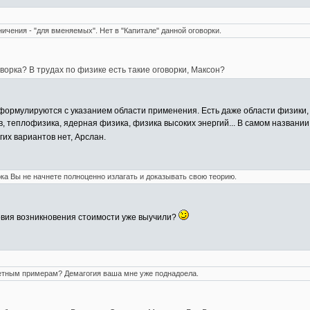
ничения - "для вменяемых". Нет в "Капитале" данной оговорки.
орка? В трудах по физике есть такие оговорки, Максон?
 формулируются с указанием области применения. Есть даже области физики
, теплофизика, ядерная физика, физика высоких энергий... В самом названии 
гих вариантов нет, Арслан.
ока Вы не начнете полноценно излагать и доказывать свою теорию.
ловия возникновения стоимости уже выучили?
ретным примерам? Демагогия ваша мне уже поднадоела.