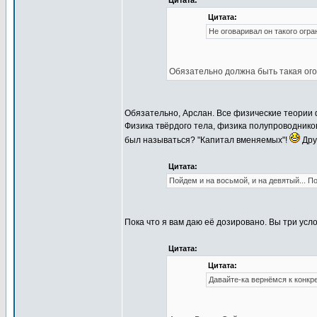
Цитата:
Цитата:
Не оговаривал он такого огра
Обязательно должна быть такая огов
Обязательно, Арслан. Все физические теории
Физика твёрдого тела, физика полупроводников
был называться? "Капитал вменяемых"!
Дру
Цитата:
Пойдем и на восьмой, и на девятый... П
Пока что я вам даю её дозировано. Вы три ус
Цитата:
Цитата:
Давайте-ка вернёмся к конк