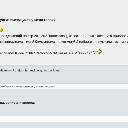
ую из имеющихся у меня теорий!
5 предложений на стр.201-202 "Капитала"), из которой "вытекает", что прибав
ию социализма - могу! Коммунизма - тоже могу! И избирательную систему - могу
ния цен в различных условиях, но назвать это "теорией"?!
щения: Re: Да я &quot;Всегда готов!&quot;
 любую из имеющихся у меня теорий!
названием, и вперед.