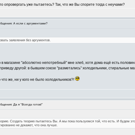
 что опровергать уже пытаетесь? Так, что же Вы спорите тогда с неучами?
бщения: А если с аргументами?
овать заявления без аргументов.
ю в магазине "абсолютно непотребный" мне хлеб, хотя дома ещё есть половин
приведу другой: в бывшем союзе "разметались" холодильники, стиральные ма
 что же, ни у кого не было холодильников?!
щения: Да я "Всегда готов!"
орию. Создать теорию пытаетесь Вы. А мы пока пользуемся той, что есть. И будем это 
ированно не докажет, что она лучше.