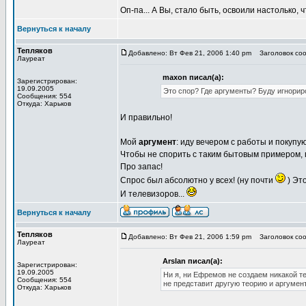
Оп-па... А Вы, стало быть, освоили настолько,
Вернуться к началу
Тепляков
Добавлено: Вт Фев 21, 2006 1:40 pm
Заголовок соо
Лауреат
maxon писал(а):
Зарегистрирован:
19.09.2005
Это спор? Где аргументы? Буду игнорир
Сообщения: 554
Откуда: Харьков
И правильно!
Мой
аргумент
: иду вечером с работы и покупу
Чтобы не спорить с таким бытовым примером, 
Про запас!
Спрос был абсолютно у всех! (ну почти
) Это
И телевизоров...
Вернуться к началу
Тепляков
Добавлено: Вт Фев 21, 2006 1:59 pm
Заголовок сооб
Лауреат
Arslan писал(а):
Зарегистрирован:
19.09.2005
Ни я, ни Ефремов не создаем никакой те
Сообщения: 554
не представит другую теорию и аргумент
Откуда: Харьков