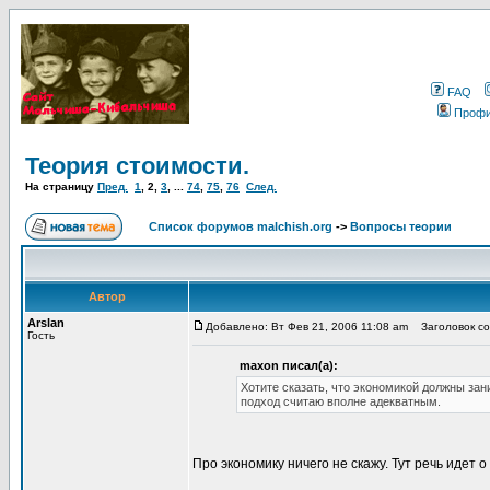
FAQ
Проф
Теория стоимости.
На страницу
Пред.
1
,
2
,
3
, ...
74
,
75
,
76
След.
Список форумов malchish.org
->
Вопросы теории
Автор
Arslan
Добавлено: Вт Фев 21, 2006 11:08 am
Заголовок соо
Гость
maxon писал(а):
Хотите сказать, что экономикой должны зан
подход считаю вполне адекватным.
Про экономику ничего не скажу. Тут речь идет 