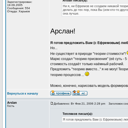
Arslan писал(а):
Зарегистрирован:
19.09.2005
Ни я, ни Ефремов не создаем никакой теори
Сообщения: 554
делать до тех пор, пока Вы (или кто-то дру
Откуда: Харьков
она лучше.
Арслан!
Я готов предложить Вам (с Ефремовым) люб
Но...
Не существует в природе "теории стоимости"!
Маркс создал "теорию присвоения" (её суть - 5
стоимость создаёт только наёмный рабочий.
Предложить "теорию вместо..." я не могу! Теор
теорию процессов ...
Можно, конечно, нарисовать модель формирова
Вернуться к началу
Arslan
Добавлено: Вт Фев 21, 2006 2:28 pm
Заголовок сооб
Гость
Тепляков писал(а):
Я готов предложить Вам (с Ефремовым) лю