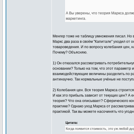
А Вы уверены, что теория Маркса должн
маркетинга.
Менгер тоже не таблицу умножения писал. Но 
Маркс два раза в своём "Капитале" уходил от 
товароведения. И по вопросу колебания цен, 
Почему? Объясняю.
1) Он отказался рассматривать потребительную
основании? Только на том, что этот параметр 
взаимодействующие величины разделить по раз
антинаучно. Так нормальные учёные не поступа
2) Колебания цен. Вся теория Маркса строится
И как это прибыль зависит от текущих цен? А е
теория? Что она описывает? Сферического коня
практике? Однако уход Маркса от рассматриван
практикой. Так вы можете насочинять что угодн
Цитата:
Когда появится стоимость, это уж любой дур