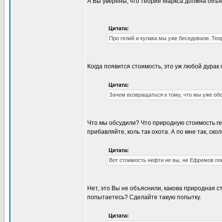
А Вы уверены, что теория Маркса должна объяс
Цитата:
Про гелий и кулака мы уже беседовали. Теор
Когда появится стоимость, это уж любой дурак 
Цитата:
Зачем возвращаться к тому, что мы уже об
Что мы обсудили? Что природную стоимость гел
прибавляйте, коль так охота. А по мне так, ско
Цитата:
Вот стоимость нефти не вы, не Ефремов по
Нет, это Вы не объяснили, какова природная с
попытаетесь? Сделайте такую попытку.
Цитата: