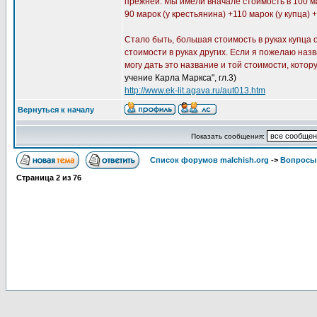
прежней. Мы имели вначале стоимость в 100 маро
90 марок (у крестьянина) +110 марок (у купца) +
Стало быть, большая стоимость в руках купца 
стоимости в руках других. Если я пожелаю наз
могу дать это название и той стоимости, кото
учение Карла Маркса", гл.3)
http://www.ek-lit.agava.ru/aut013.htm
Вернуться к началу
Показать сообщения:
Список форумов malchish.org
->
Вопросы
Страница
2
из
76