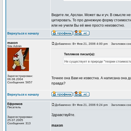
Видите ли, Арслан. Может вы и уч. В смысле н
цитировать. То про денежную форму стоимости,
или не учили Вы её мне просто неизвестно.
Вернуться к началу
maxon
Добавлено: Вт Фев 21, 2006 4:00 pm
Заголовок сооб
Site Admin
Тепляков писал(а):
Не существует в природе "теории стоимост
Зарегистрирован:
Точнее она Вам не известна. А написана она д
06.08.2004
Сообщения: 5657
правда?
Вернуться к началу
Ефремов
Добавлено: Вт Фев 21, 2006 6:24 pm
Заголовок сооб
Писатель
Здравствуйте.
Зарегистрирован:
25.07.2005
Сообщения: 313
maxon