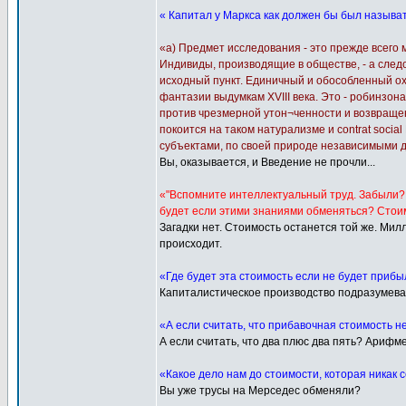
« Капитал у Маркса как должен бы был называ
«а) Предмет исследования - это прежде всего
Индивиды, производящие в обществе, - а след
исходный пункт. Единичный и обособленный о
фантазии выдумкам XVIII века. Это - робинзон
против чрезмерной утон¬ченности и возвраще
покоится на таком натурализме и contrat soci
субъектами, по своей природе независимыми дру
Вы, оказывается, и Введение не прочли...
«"Вспомните интеллектуальный труд. Забыли? 
будет если этими знаниями обменяться? Стоим
Загадки нет. Стоимость останется той же. Мил
происходит.
«Где будет эта стоимость если не будет приб
Капиталистическое производство подразумевае
«А если считать, что прибавочная стоимость не
А если считать, что два плюс два пять? Арифм
«Какое дело нам до стоимости, которая никак 
Вы уже трусы на Мерседес обменяли?