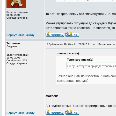
Зарегистрирован:
То есть потребность у вас сиюминутная? То, ч
06.08.2004
Сообщения: 5657
Может утрировать ситуацию до секунды? Вдохнул
потребностью, то не является. То является, то 
Вернуться к началу
Тепляков
Добавлено: Вт Фев 21, 2006 7:41 pm
Заголовок сообщ
Лауреат
maxon писал(а):
Зарегистрирован:
19.09.2005
Тепляков писал(а):
Сообщения: 554
Откуда: Харьков
Не существует в природе "теории с
Точнее она Вам не известна. А написан
совпадение, правда?
Максон!
Вы ведёте речь о "законе" формирования цен 
Вернуться к началу