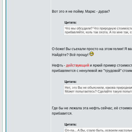
Вот это я не пойму. Маркс - дурак?
Цитата:
Что мы обсудили? Что природную стоимость 
прибавляйте, коль так охота. А по мне так, 
О боже! Вы съехали просто на этом гелии! Я ва
Найдёте? Всё прощу!
Нефть -
действующий
и яркий пример стоимост
прибавляется с ненулевой же "трудовой" стои
Цитата:
Нет, это Вы не объяснили, какова природная
Может попытаетесь? Сделайте такую попыт
Где бы не лежала эта нефть сейчас, её стоимо
прибавится.
Цитата:
Оп-па... А Вы, стало быть, освоили настоль