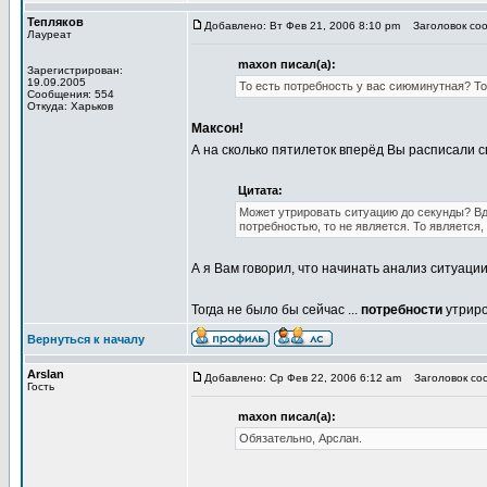
Тепляков
Добавлено: Вт Фев 21, 2006 8:10 pm
Заголовок соо
Лауреат
maxon писал(а):
Зарегистрирован:
19.09.2005
То есть потребность у вас сиюминутная? То
Сообщения: 554
Откуда: Харьков
Максон!
А на сколько пятилеток вперёд Вы расписали 
Цитата:
Может утрировать ситуацию до секунды? Вдох
потребностью, то не является. То является, 
А я Вам говорил, что начинать анализ ситуаци
Тогда не было бы сейчас ...
потребности
утрир
Вернуться к началу
Arslan
Добавлено: Ср Фев 22, 2006 6:12 am
Заголовок соо
Гость
maxon писал(а):
Обязательно, Арслан.