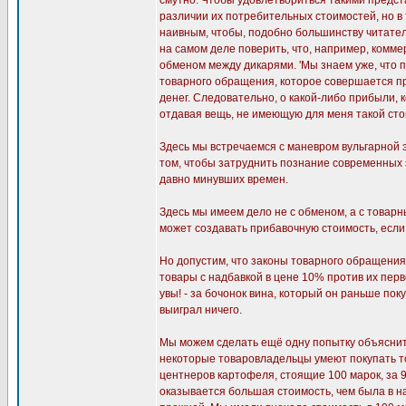
смутно. Чтобы удовлетвориться такими предста
различии их потребительных стоимостей, но в 
наивным, чтобы, подобно большинству читателе
на самом деле поверить, что, например, комм
обменом между дикарями. 'Мы знаем уже, что п
товарного обращения, которое совершается при
денег. Следовательно, о какой-либо прибыли,
отдавая вещь, не имеющую для меня такой стои
Здесь мы встречаемся с маневром вульгарной эк
том, чтобы затруднить познание современных
давно минувших времен.
Здесь мы имеем дело не с обменом, а с товар
может создавать прибавочную стоимость, если
Но допустим, что законы товарного обращени
товары с надбавкой в цене 10% против их перво
увы! - за бочонок вина, который он раньше пок
выиграл ничего.
Мы можем сделать ещё одну попытку объяснить
некоторые товаровладельцы умеют покупать то
центнеров картофеля, стоящие 100 марок, за 90
оказывается большая стоимость, чем была в н