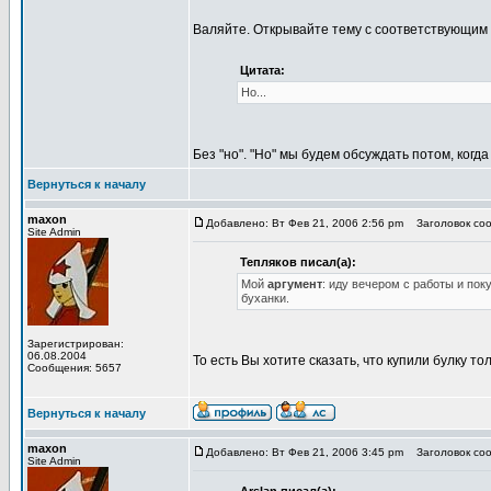
Валяйте. Открывайте тему с соответствующим 
Цитата:
Но...
Без "но". "Но" мы будем обсуждать потом, когд
Вернуться к началу
maxon
Добавлено: Вт Фев 21, 2006 2:56 pm
Заголовок соо
Site Admin
Тепляков писал(а):
Мой
аргумент
: иду вечером с работы и по
буханки.
Зарегистрирован:
06.08.2004
То есть Вы хотите сказать, что купили булку т
Сообщения: 5657
Вернуться к началу
maxon
Добавлено: Вт Фев 21, 2006 3:45 pm
Заголовок сооб
Site Admin