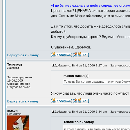
«Где бы не лежала эта нефть сейчас, её стоимо
Цена, maxon? ЦЕНА!!! А сия категория искаж
два. Опять же Маркс объяснил, чем отличается
Да и то у той, что добыта – не доводилось слы
добытой.
К чему трубопроводы строят? Видимо, Менгера
С уважением, Ефремов.
Вернуться к началу
Тепляков
Добавлено: Вт Фев 21, 2006 7:27 pm
Заголовок соо
Лауреат
maxon писал(а):
Зарегистрирован:
19.09.2005
То есть Вы хотите сказать, что купили булк
Сообщения: 554
Откуда: Харьков
Я хочу сказать, что люди очень часто покупают 
Вернуться к началу
maxon
Добавлено: Вт Фев 21, 2006 7:34 pm
Заголовок сооб
Site Admin
Тепляков писал(а):
Я хочу сказать, что люди очень часто покуп