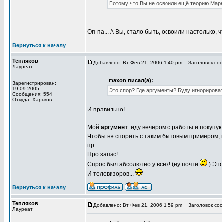
Потому что Вы не освоили ещё теорию Марк
Оп-па... А Вы, стало быть, освоили настолько,
Вернуться к началу
Тепляков
Добавлено: Вт Фев 21, 2006 1:40 pm
Заголовок соо
Лауреат
maxon писал(а):
Зарегистрирован:
19.09.2005
Это спор? Где аргументы? Буду игнорироват
Сообщения: 554
Откуда: Харьков
И правильно!
Мой
аргумент
: иду вечером с работы и покупу
Чтобы не спорить с таким бытовым примером, 
пр.
Про запас!
Спрос был абсолютно у всех! (ну почти
) Это
И телевизоров...
Вернуться к началу
Тепляков
Добавлено: Вт Фев 21, 2006 1:59 pm
Заголовок сооб
Лауреат