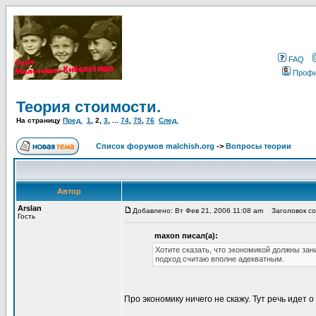
FAQ
Проф
Теория стоимости.
На страницу
Пред.
1
,
2
,
3
, ...
74
,
75
,
76
След.
Список форумов malchish.org
->
Вопросы теории
Автор
Arslan
Добавлено: Вт Фев 21, 2006 11:08 am
Заголовок соо
Гость
maxon писал(а):
Хотите сказать, что экономикой должны зан
подход считаю вполне адекватным.
Про экономику ничего не скажу. Тут речь идет 