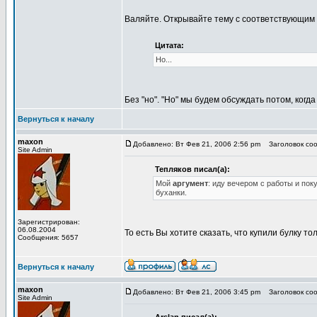
Валяйте. Открывайте тему с соответствующим 
Цитата:
Но...
Без "но". "Но" мы будем обсуждать потом, когд
Вернуться к началу
maxon
Добавлено: Вт Фев 21, 2006 2:56 pm
Заголовок соо
Site Admin
Тепляков писал(а):
Мой
аргумент
: иду вечером с работы и по
буханки.
Зарегистрирован:
06.08.2004
То есть Вы хотите сказать, что купили булку т
Сообщения: 5657
Вернуться к началу
maxon
Добавлено: Вт Фев 21, 2006 3:45 pm
Заголовок сооб
Site Admin