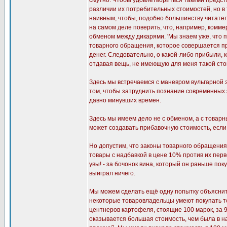
смутно. Чтобы удовлетвориться такими предста
различии их потребительных стоимостей, но в 
наивным, чтобы, подобно большинству читателе
на самом деле поверить, что, например, комм
обменом между дикарями. 'Мы знаем уже, что п
товарного обращения, которое совершается при
денег. Следовательно, о какой-либо прибыли,
отдавая вещь, не имеющую для меня такой стои
Здесь мы встречаемся с маневром вульгарной эк
том, чтобы затруднить познание современных
давно минувших времен.
Здесь мы имеем дело не с обменом, а с товар
может создавать прибавочную стоимость, если
Но допустим, что законы товарного обращени
товары с надбавкой в цене 10% против их перво
увы! - за бочонок вина, который он раньше пок
выиграл ничего.
Мы можем сделать ещё одну попытку объяснить
некоторые товаровладельцы умеют покупать то
центнеров картофеля, стоящие 100 марок, за 90
оказывается большая стоимость, чем была в н