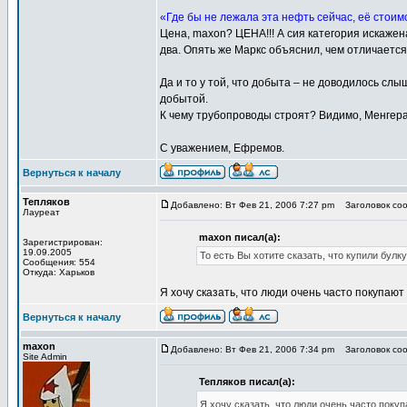
«Где бы не лежала эта нефть сейчас, её стоимо
Цена, maxon? ЦЕНА!!! А сия категория искаж
два. Опять же Маркс объяснил, чем отличается
Да и то у той, что добыта – не доводилось слы
добытой.
К чему трубопроводы строят? Видимо, Менгера
С уважением, Ефремов.
Вернуться к началу
Тепляков
Добавлено: Вт Фев 21, 2006 7:27 pm
Заголовок соо
Лауреат
maxon писал(а):
Зарегистрирован:
19.09.2005
То есть Вы хотите сказать, что купили булк
Сообщения: 554
Откуда: Харьков
Я хочу сказать, что люди очень часто покупают 
Вернуться к началу
maxon
Добавлено: Вт Фев 21, 2006 7:34 pm
Заголовок сооб
Site Admin
Тепляков писал(а):
Я хочу сказать, что люди очень часто покуп