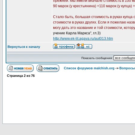
прежней. Мы имели вначале стоимость в 100 маро
90 марок (у крестьянина) +110 марок (у купца) +
Стало быть, большая стоимость в руках купца 
стоимости в руках других. Если я пожелаю наз
могу дать это название и той стоимости, кото
учение Карла Маркса", гл.3)
http://www.ek-lit.agava.ru/aut013.htm
Вернуться к началу
Показать сообщения:
Список форумов malchish.org
->
Вопросы
Страница
2
из
76