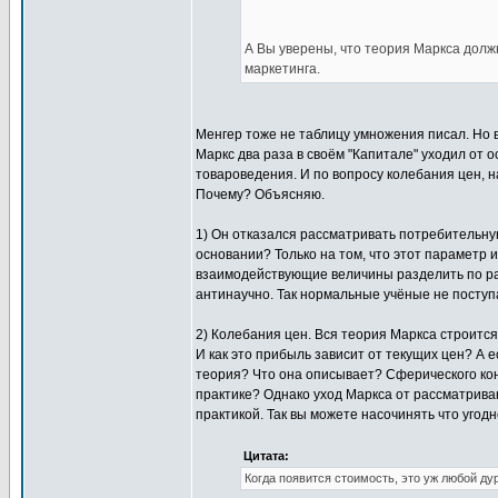
А Вы уверены, что теория Маркса должн
маркетинга.
Менгер тоже не таблицу умножения писал. Но 
Маркс два раза в своём "Капитале" уходил от 
товароведения. И по вопросу колебания цен, 
Почему? Объясняю.
1) Он отказался рассматривать потребительную
основании? Только на том, что этот параметр 
взаимодействующие величины разделить по раз
антинаучно. Так нормальные учёные не поступа
2) Колебания цен. Вся теория Маркса строится
И как это прибыль зависит от текущих цен? А е
теория? Что она описывает? Сферического коня
практике? Однако уход Маркса от рассматриван
практикой. Так вы можете насочинять что угодн
Цитата:
Когда появится стоимость, это уж любой дур