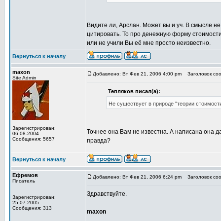
Видите ли, Арслан. Может вы и уч. В смысле н
цитировать. То про денежную форму стоимости,
или не учили Вы её мне просто неизвестно.
Вернуться к началу
maxon
Добавлено: Вт Фев 21, 2006 4:00 pm
Заголовок сооб
Site Admin
Тепляков писал(а):
Не существует в природе "теории стоимост
Зарегистрирован:
Точнее она Вам не известна. А написана она д
06.08.2004
Сообщения: 5657
правда?
Вернуться к началу
Ефремов
Добавлено: Вт Фев 21, 2006 6:24 pm
Заголовок сооб
Писатель
Здравствуйте.
Зарегистрирован:
25.07.2005
Сообщения: 313
maxon