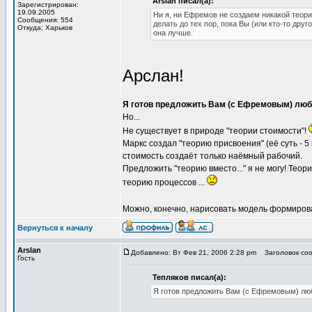
Arslan писал(а):
Зарегистрирован:
19.09.2005
Ни я, ни Ефремов не создаем никакой теори
Сообщения: 554
делать до тех пор, пока Вы (или кто-то дру
Откуда: Харьков
она лучше.
Арслан!
Я готов предложить Вам (с Ефремовым) люб
Но...
Не существует в природе "теории стоимости"!
Маркс создал "теорию присвоения" (её суть - 5
стоимость создаёт только наёмный рабочий.
Предложить "теорию вместо..." я не могу! Теор
теорию процессов ...
Можно, конечно, нарисовать модель формирова
Вернуться к началу
Arslan
Добавлено: Вт Фев 21, 2006 2:28 pm
Заголовок сооб
Гость
Тепляков писал(а):
Я готов предложить Вам (с Ефремовым) лю