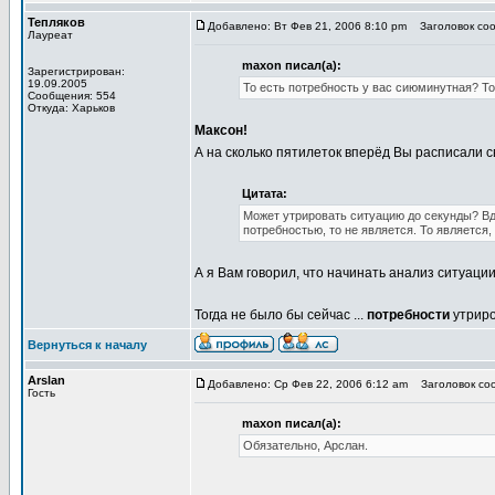
Тепляков
Добавлено: Вт Фев 21, 2006 8:10 pm
Заголовок соо
Лауреат
maxon писал(а):
Зарегистрирован:
19.09.2005
То есть потребность у вас сиюминутная? То
Сообщения: 554
Откуда: Харьков
Максон!
А на сколько пятилеток вперёд Вы расписали 
Цитата:
Может утрировать ситуацию до секунды? Вдох
потребностью, то не является. То является, 
А я Вам говорил, что начинать анализ ситуаци
Тогда не было бы сейчас ...
потребности
утрир
Вернуться к началу
Arslan
Добавлено: Ср Фев 22, 2006 6:12 am
Заголовок соо
Гость
maxon писал(а):
Обязательно, Арслан.