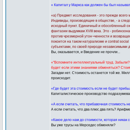
« Капитал у Маркса как должен бы был называ
«а) Предмет исследования - это прежде всего
Индивиды, производящие в обществе, - а след
исходный пункт. Единичный и обособленный о
фантазии выдумкам XVIII века. Это - робинзон
против чрезмерной утон¬ченности и возвраще
покоится на таком натурализме и contrat soci
субъектами, по своей природе независимыми дру
Вы, оказывается, и Введение не прочли...
«"Вспомните интеллектуальный труд. Забыли? 
будет если этими знаниями обменяться? Стоим
Загадки нет. Стоимость останется той же. Мил
происходит.
«Где будет эта стоимость если не будет приб
Капиталистическое производство подразумевае
«А если считать, что прибавочная стоимость не
А если считать, что два плюс два пять? Арифм
«Какое дело нам до стоимости, которая никак 
Вы уже трусы на Мерседес обменяли?