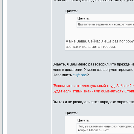
Пока что я вам даю её дозировано. Вы три ус
Цитата:
Цитата:
Давайте-ка вернёмся к конкретным
А мне Ваша. Сейчас я еще раз попробу
всё, как и полагается теории.
Знаете, я Вам много раз говорил, что прежде 
меня в демагогии. У меня всё аргументировано
Напомнить
ещё раз
?
"Вспомните интеллектуальный труд. Забыли? Н
будет если этими знаниями обменяться? Стоим
Вы так и не разгадали этот парадокс марксист
Цитата:
Цитата:
Нет, уважаемый, ещё раз повторяю д
теория Маркса - нет.