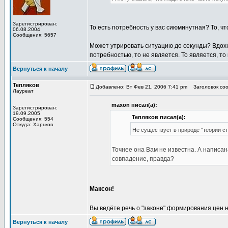
Зарегистрирован:
То есть потребность у вас сиюминутная? То, ч
06.08.2004
Сообщения: 5657
Может утрировать ситуацию до секунды? Вдохнул
потребностью, то не является. То является, то 
Вернуться к началу
Тепляков
Добавлено: Вт Фев 21, 2006 7:41 pm
Заголовок сообщ
Лауреат
maxon писал(а):
Зарегистрирован:
19.09.2005
Тепляков писал(а):
Сообщения: 554
Откуда: Харьков
Не существует в природе "теории с
Точнее она Вам не известна. А написан
совпадение, правда?
Максон!
Вы ведёте речь о "законе" формирования цен 
Вернуться к началу