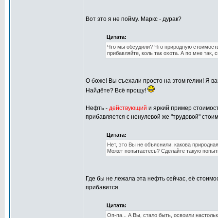
Вот это я не пойму. Маркс - дурак?
Цитата:
Что мы обсудили? Что природную стоимость 
прибавляйте, коль так охота. А по мне так, 
О боже! Вы съехали просто на этом гелии! Я ва
Найдёте? Всё прощу!
Нефть -
действующий
и яркий пример стоимост
прибавляется с ненулевой же "трудовой" стои
Цитата:
Нет, это Вы не объяснили, какова природная
Может попытаетесь? Сделайте такую попыт
Где бы не лежала эта нефть сейчас, её стоимо
прибавится.
Цитата:
Оп-па... А Вы, стало быть, освоили настоль