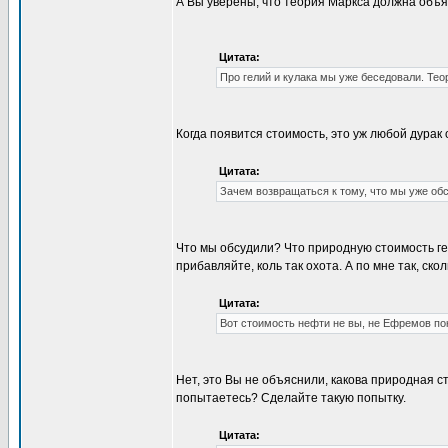
А Вы уверены, что теория Маркса должна объяс
Цитата:
Про гелий и кулака мы уже беседовали. Теор
Когда появится стоимость, это уж любой дурак 
Цитата:
Зачем возвращаться к тому, что мы уже об
Что мы обсудили? Что природную стоимость гел
прибавляйте, коль так охота. А по мне так, ско
Цитата:
Вот стоимость нефти не вы, не Ефремов по
Нет, это Вы не объяснили, какова природная с
попытаетесь? Сделайте такую попытку.
Цитата: