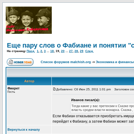
Еще пару слов о Фабиане и понятии "
На страницу
Пред.
1
,
2
,
3
...
18
,
19
,
20
...
27
,
28
,
29
След.
Список форумов malchish.org
->
Экономика и финансы
Автор
Фикрет
Добавлено: Сб Июн 25, 2011 1:01 pm
Заголовок соо
Гость
Иванов писал(а):
Тогда какие у вас претензии к Сказке 
власть сродни власти монарха. Сказка , 
Если Фабиан отказывается приобретать имущест
перейдет к Фабиану, а затем Фабиан может запо
Вернуться к началу