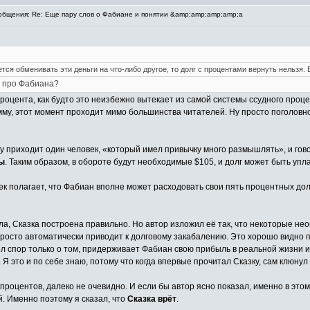
бщения: Re: Еще пару слов о Фабиане и понятии &amp;amp;amp;amp;a
тся обменивать эти деньги на что-либо другое, то долг с процентами вернуть нельзя.
ке про Фабиана?
оцента, как будто это неизбежно вытекает из самой системы ссудного проце
мму, этот момент проходит мимо большинства читателей. Ну просто поголовно
у приходит один человек, «который имел привычку много размышлять», и говор
ды
. Таким образом, в обороте будут необходимые $105, и долг может быть упл
век полагает, что Фабиан вполне может расходовать свои пять процентных дол
а, Сказка построена правильно. Но автор изложил её так, что некоторые нео
просто автоматически приводит к долговому закабалению. Это хорошо видно п
ёл спор только о том, придерживает Фабиан свою прибыль в реальной жизни ил
 это и по себе знаю, потому что когда впервые прочитал Сказку, сам клюнул н
ь процентов, далеко не очевидно. И если бы автор ясно показал, именно в эт
. Именно поэтому я сказал, что
Сказка врёт
.