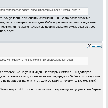
ан приобретает власть сродни власти монарха. Сказка , значит,
ь эти условия, приблизить их к жизни — и Сказка разваливается.
вьте, что в один прекрасный день Фабиан решил прекратить выдавать
то их Фабиан не может! Сумма вкладов превышает сумму всех активов
и наоборот?
аров. Но почему-то только если он их специально для себя
 на потребление. Тогда выпущенные товары суммой в 100 долларов
 остальные дураки, кроме этого умного, придут к Фабиану и скажут - по
то не помешает напечатать и 10 и 20 долл. А почему только ему такой
ачем ему это? Если он только возле товаровыпуска тусуется, как барыга