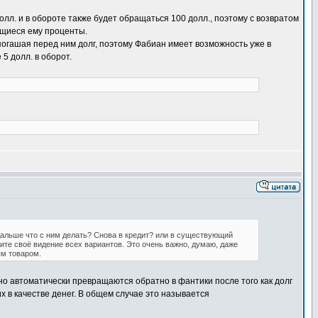
олл. и в обороте также будет обращаться 100 долл., поэтому с возвратом
ющиеся ему проценты.
погашая перед ним долг, поэтому Фабиан имеет возможность уже в
5 долл. в оборот.
 Дальше что с ним делать? Снова в кредит? или в существующий
ожите своё видение всех вариантов. Это очень важно, думаю, даже
ым товаром.
нно автоматически превращаются обратно в фантики после того как долг
х в качестве денег. В общем случае это называется