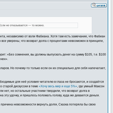
 Если не отказывается — то можно.
нта, независимо от воли Фабиана. Хотя там есть замечание, что Фабиан
 все уверены, что возврат долга с процентами невозможен в принципе,
ит: «Без сомнения, вы должны выпускать денег на сумму $105, т.е. $100
ачен».
ларов. Но почему-то только если он их специально для себя напечатает,
бходимые для неё условия читателю в глаза не бросаются, и создаётся
о старой дискуссии в теме
«Хочу весь мир и еще 5%»
, где умный Максон
и нет, но остальные участники твердили, что возврат долга в
а эту удочку, и пришлось поломать голову, куда же деваются деньги.
ом причина невозможности вернуть долги, Сказка потеряла бы свою