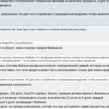
изводства и потребления товаров как минимум на величину процента, а для эт
 кредита.
и запутаннее. Но для того и прибегают к упрощенным моделям, чтобы выяснит
общения: Re: Еще пару слов о Фабиане и понятии &amp;amp;amp;amp;a
а подробно не разбирался.
г в оборот, через покупку товаров Фабианом.
 не выход, поскольку Фабиан эту продукцию может купить только на специально нарисова
 "неприкасаемо" - по условию оно используется только для новых кредитов.
о, поэтому Фабиан всегда располагает определенной суммой, которую он може
я поставил, что тело кредита может быть использовано только для новых кре
ложнее и запутаннее. Но для того и прибегают к упрощенным моделям, чтобы выяснить
иженную к реальности.
 кредит, 100 долл. под 5% годовых. Значит, заемщик должен вернуть Фабиану 
у и начинает производить стулья, в количестве 21 штук по 5 долл. каждый.
ные 5 долл. возвращает Фабиану.
 долл. по своему усмотрению, потому что они составляют сумму процентов, ко