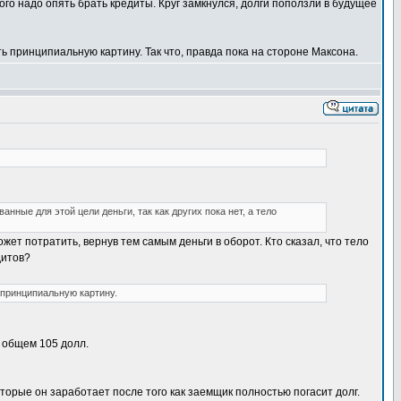
ого надо опять брать кредиты. Круг замкнулся, долги поползли в будущее
ь принципиальную картину. Так что, правда пока на стороне Максона.
нные для этой цели деньги, так как других пока нет, а тело
т потратить, вернув тем самым деньги в оборот. Кто сказал, что тело
дитов?
 принципиальную картину.
в общем 105 долл.
торые он заработает после того как заемщик полностью погасит долг.