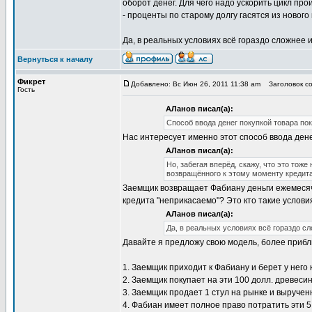
оборот денег. Для чего надо ускорить цикл про
- проценты по старому долгу гасятся из нового
Да, в реальных условиях всё гораздо сложнее 
Вернуться к началу
Фикрет
Добавлено: Вс Июн 26, 2011 11:38 am
Заголовок со
Гость
АЛанов писал(а):
Способ ввода денег покупкой товара пок
Нас интересует именно этот способ ввода дене
АЛанов писал(а):
Но, забегая вперёд, скажу, что это тоже
возвращённого к этому моменту кредита
Заемщик возвращает Фабиану деньги ежемесячн
кредита "неприкасаемо"? Это кто такие услови
АЛанов писал(а):
Да, в реальных условиях всё гораздо с
Давайте я предложу свою модель, более прибл
1. Заемщик приходит к Фабиану и берет у него
2. Заемщик покупает на эти 100 долл. древесин
3. Заемщик продает 1 стул на рынке и выручен
4. Фабиан имеет полное право потратить эти 5