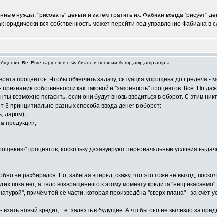
нные нужды, "рисовать" деньги и затем тратить их. Фабиан всегда "рисует" де
как юридически вся собственность может перейти под управление Фабиана в 
бщения: Re: Еще пару слов о Фабиане и понятии &amp;amp;amp;amp;a
рата процентов. Чтобы облегчить задачу, ситуация упрощена до предела - м
 - признание собственности как таковой и "законность" процентов. Всё. Но д
ты возможно погасить, если они будут вновь вводиться в оборот. С этим никто
т 3 принципиально разных способа ввода денег в оборот:
, даром);
та продукции;
"прощению" процентов, поскольку дезавуируют первоначальные условия выдач
обно не разбирался. Но, забегая вперёд, скажу, что это тоже не выход, поск
угих пока нет, а тело возвращённого к этому моменту кредита "неприкасаемо"
турой", причём той её части, которая произведёна "сверх плана" - за счёт ус
 взять новый кредит, т.е. залезть в будущее. А чтобы оно не вылезло за пре