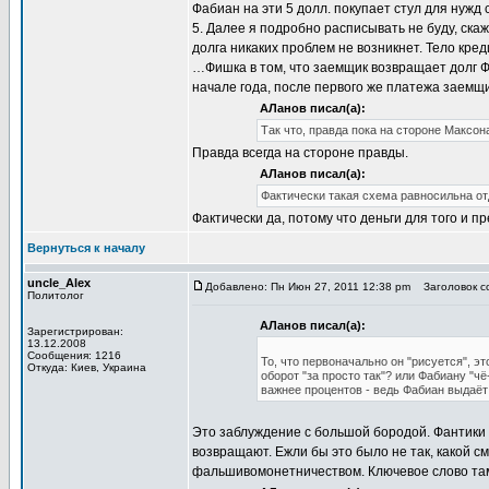
Фабиан на эти 5 долл. покупает стул для нужд 
5. Далее я подробно расписывать не буду, ска
долга никаких проблем не возникнет. Тело кр
…Фишка в том, что заемщик возвращает долг Ф
начале года, после первого же платежа заемщ
АЛанов писал(а):
Так что, правда пока на стороне Максон
Правда всегда на стороне правды.
АЛанов писал(а):
Фактически такая схема равносильна от
Фактически да, потому что деньги для того и п
Вернуться к началу
uncle_Alex
Добавлено: Пн Июн 27, 2011 12:38 pm
Заголовок со
Политолог
АЛанов писал(а):
Зарегистрирован:
13.12.2008
Сообщения: 1216
То, что первоначально он "рисуется", э
Откуда: Киев, Украина
оборот "за просто так"? или Фабиану "ч
важнее процентов - ведь Фабиан выдаёт
Это заблуждение с большой бородой. Фантики с
возвращают. Ежли бы это было не так, какой 
фальшивомонетничеством. Ключевое слово там