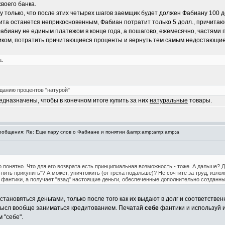
своего банка.
жу только, что после этих четырех шагов заемщик будет должен Фабиану 100 д
едита останется неприкосновенным, Фабиан потратит только 5 долл., причита
абиану не единым платежом в конце года, а пошагово, ежемесячно, частями 
иком, потратить причитающиеся проценты и вернуть тем самым недостающие 
а.
данию процентов "натурой"
редназначены, чтобы в конечном итоге купить за них
натуральные
товары.
общения: Re: Еще пару слов о Фабиане и понятии &amp;amp;amp;amp;a
то понятно. Что для его возврата есть принципиальная возможность - тоже. А дальше?
ё-нить прикупить"? А может, уничтожить (от греха подальше)? Не сочтите за труд, изл
 фантики, а получает "взад" настоящие деньги, обеспеченные дополнительно созданн
тановяться деньгами, только после того как их выдают в долг и соответстве
смысл вообще заниматься кредитованием. Печатай
себе
фантики и используй и
 "себе".