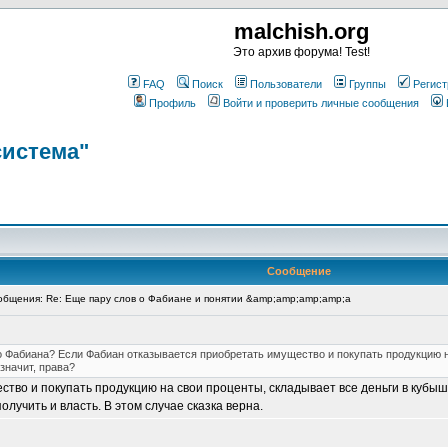
malchish.org
Это архив форума! Test!
FAQ
Поиск
Пользователи
Группы
Регист
Профиль
Войти и проверить личные сообщения
система"
Сообщение
бщения: Re: Еще пару слов о Фабиане и понятии &amp;amp;amp;amp;a
про Фабиана? Если Фабиан отказывается приобретать имущество и покупать продукцию н
значит, права?
во и покупать продукцию на свои проценты, складывает все деньги в кубышк
лучить и власть. В этом случае сказка верна.