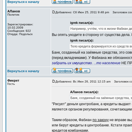
Вернуться к началу
АЛанов
Добавлено: Сб Июн 25, 2011 9:48 pm
Заголовок соо
Политик
igrek писал(а):
Зарегистрирован:
10.02.2009
Например, учтём, что в жизни Фабиан де
Сообщения: 922
Откуда: Подольск
Вы опять уходите в сторону от существа дела.
igrek писал(а):
Тело кредита формируется из средств вк
Банк, созданный на заёмные средства, это совс
(перед вкладчиками). У Фабиана же обязанност
забрать их имущество. ...то население
НЕ П
Вернуться к началу
Фикрет
Добавлено: Вс Июн 26, 2011 12:15 am
Заголовок со
Гость
АЛанов писал(а):
Банк, созданный на заёмные средства, э
"Рисует" деньги центробанк, а кредиты выдае
является органом регулирования, сочетающим ч
Таким образом, Фабиан
по закону
не вправе вы
или берут кредиты в центробанке. Кстати прак
кредитов комбанками.