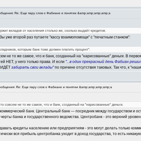
бщения: Re: Еще пару слов о Фабиане и понятии &amp;amp;amp;amp;a
ржит вкладов от населения столько же, сколько выдаёт кредитов.
 Вы уже второй раз путаете "кассу взаимопомощи" с "печатным станком":
ладчиков, которым банк тоже должен платить процент".
ем не то же самое, что и банк, созданный на "нарисованные" деньги. В первом
ей НЕТ, у него только права. И если
"...в один прекрасный день Фабиан ре
РИДЁТ
забирать свои вклады"
по причине отсутствия таковых. Так что, к "н
общения: Re: Еще пару слов о Фабиане и понятии &amp;amp;amp;amp;a
то совсем не то же самое, что и банк, созданный на "нарисованные" деньги.
т коммерческий банк. Центральный банк — посредник между государством и о
ерты банка и государственного ведомства. Центробанк - это верхний уровень
давать кредиты населению или предприятиям - это могут делать только комм
тически вся прибыль центробанка уходит в доход государства, то есть никакую