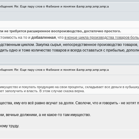
бщения: Re: Еще пару слов о Фабиане и понятии &amp;amp;amp;amp;a
и не требуется расширенное воспроизводство, достаточно простого.
стоимость на то и
добавленная
, что
в конце цикла производства товаров боль
одственным циклом. Закупка сырья, непосредственное производство товаров, 
водить одно и тоже количество товаров и всегда оставаться с прибылью, допо
бщения: Re: Еще пару слов о Фабиане и понятии &amp;amp;amp;amp;a
имущество и покупать продукцию на свои проценты, складывает все деньги в кубышку,
ет заполучить и власть. В этом случае сказка верна.
ества, ему его всё равно всучат за долги. Сволочи, что и говорить - не хотя
и, вечные должники, а не какое-то там имущество.
ному труду.