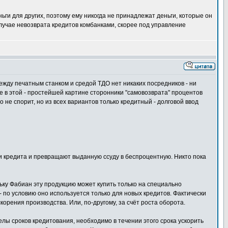
ньги для других, поэтому ему никогда не принадлежат деньги, которые он
случае невозврата кредитов комбанками, скорее под управление
ежду печатным станком и средой ТДО нет никаких посредников - ни
аже в этой - простейшей картине сторонники "самовозврата" процентов
 не спорит, но из всех вариантов только кредитный - долговой ввод
и кредита и превращают выданную ссуду в беспроцентную. Никто пока
ольку Фабиан эту продукцию может купить только на специально
 - по условию оно используется только для новых кредитов. Фактически
корения производства. Или, по-другому, за счёт роста оборота.
делы сроков кредитования, необходимо в течении этого срока ускорить