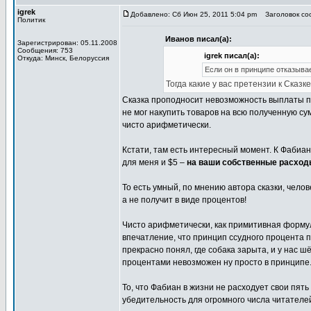
igrek
Добавлено: Сб Июн 25, 2011 5:04 pm
Заголовок соо
Политик
Иванов писал(а):
Зарегистрирован: 05.11.2008
Сообщения: 753
igrek писал(а):
Откуда: Минск, Белоруссия
Если он в принципе отказывае
Тогда какие у вас претензии к Сказ
Сказка проподносит невозможность выплаты пр
не мог накупить товаров на всю полученную су
чисто арифметически.
Кстати, там есть интересный момент. К Фабиан
для меня и $5 –
на ваши собственные расхо
То есть умный, по мнению автора сказки, чело
а не получит в виде процентов!
Чисто арифметически, как примитивная формул
впечатление, что принцип ссудного процента 
прекрасно понял, где собака зарыта, и у нас ш
процентами невозможен ну просто в принципе. Я
То, что Фабиан в жизни не расходует свои пят
убедительность для огромного числа читателей