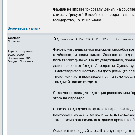
Фабиан не вправе "рисовать" деньги на собстве
сам же и "рисует". Я вообще не представляю, 
государства, но не Фабиана.
Вернуться к началу
АЛанов
Добавлено: Вс Июн 26, 2011 9:12 am
Заголовок соо
Политик
Фикрет, мы занимаемся поисками способов возв
Зарегистрирован:
комбанков, ни правительств. Законов всего два
10.02.2009
Сообщения: 922
пока терпят фиаско. По их утверждению, процен
Откуда: Подольск
денег позволяет "отдать" проценты. Существуе
- благотворительностью или дотациями (то есть
- покупкой части произведённой на тело креди
- выдачей нового кредита.
Я как мог показал, что дотации равносильны 
этого не опроверг.
Способ ввода денег покупкой товара пока подр
нарисованные для этой цели деньги, так как др
такая схема равносильна отданию процентов "на
Остаётся последний способ вернуть проценты -