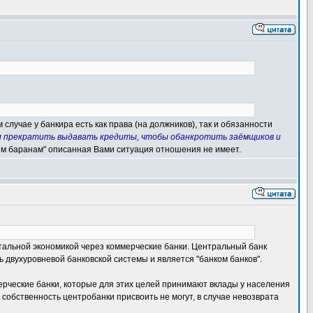
 случае у банкира есть как права (на должников), так и обязанности
шил прекратить выдавать кредиты, чтобы обанкротить заёмщиков и
ашим баранам" описанная Вами ситуация отношения не имеет.
стальной экономикой через коммерческие банки. Центральный банк
 двухуровневой банковской системы и является "банком банков".
ерческие банки, которые для этих целей принимают вклады у населения
 собственность центробанки присвоить не могут, в случае невозврата