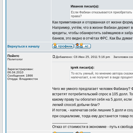
Иванов писал(а):
Если Фабиан отказывается приобретать и
права?
Как примитивная и оторванная от жизни формул
Например, учтём, что в жизни Фабиан держит в
кредиты, чтобы обанкротить заёмщиков и забра
банков, это видно в отчётах ФРС. Как Вы дума
Вернуться к началу
Пойнтс
Добавлено: Сб Июн 25, 2011 5:16 pm
Заголовок соо
Политолог
igrek писал(а):
Зарегистрирован:
06.04.2010
То есть умный, по мнению автора сказки
Сообщения: 1866
напечатает, а не получит в виде процент
Откуда: Владивосток
Чего же умного предлагает человек Фабиану? Ф
встретят потребительский спрос в 105 долл. То
какому праву ты обогатил себя на 5 долл, если
легкий способ добычи благ?
И потом, - напечатав себе лишние 5 долл и со
при социализме, тогда ему достанется товар п
_________________
Отказ от стоимости в экономике - путь к свобод