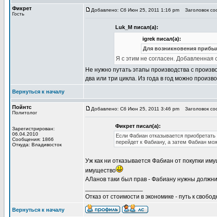
Фикрет
Добавлено: Сб Июн 25, 2011 1:16 pm
Заголовок соо
Гость
Luk_M писал(а):
igrek писал(а):
Для возникновения прибыл
Я с этим не согласен. Добавленная 
Не нужно путать этапы производства с произв
два или три цикла. Из года в год можно произ
Вернуться к началу
Пойнтс
Добавлено: Сб Июн 25, 2011 3:46 pm
Заголовок соо
Политолог
Фикрет писал(а):
Зарегистрирован:
06.04.2010
Если Фабиан отказывается приобретать 
Сообщения: 1866
перейдет к Фабиану, а затем Фабиан мож
Откуда: Владивосток
Уж как ни отказывается Фабиан от покупки имущ
имущество
АЛанов таки был прав - Фабиану нужны должник
_________________
Отказ от стоимости в экономике - путь к свобод
Вернуться к началу