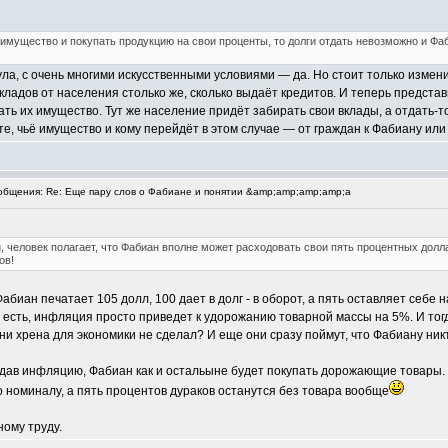
мущество и покупать продукцию на свои проценты, то долги отдать невозможно и Фаби
а, с очень многими искусственными условиями — да. Но стоит только изменит
кладов от населения столько же, сколько выдаёт кредитов. И теперь предста
ть их имущество. Тут же население придёт забирать свои вклады, а отдать-
ете, чьё имущество и кому перейдёт в этом случае — от граждан к Фабиану ил
бщения: Re: Еще пару слов о Фабиане и понятии &amp;amp;amp;amp;a
, человек полагает, что Фабиан вполне может расходовать свои пять процентных долл
ов!
абиан печатает 105 долл, 100 дает в долг - в оборот, а пять оставляет себе
 есть, инфляция просто приведет к удорожанию товарной массы на 5%. И тогда
 ни хрена для экономики не сделал? И еще они сразу поймут, что Фабиану ник
здав инфляцию, Фабиан как и остальыне будет покупать дорожающие товары. З
о номиналу, а пять процентов дураков останутся без товара вообще
ному труду.