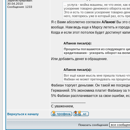
Зарегистрирован:
30.04.2010
... услуга - мойка машины, не что иное, ка
Сообщения: 1233
ускорение товарно-денежного оборота на вел
Это и есть то самое ускорение товарно-дене
него, повторюсь уже в который раз, есть п
Я с Вами абсолютно согласен
АЛанов
! Вы это
вообще. Нам ведь еще к Марсу лететь и города
Когда и если этот потолок будет достигнут кап
АЛанов писал(а):
Проценты погашаются из следующего ци
кредитования - ускорить оборот на вел
Или добавить денег в обращение.
АЛанов писал(а):
Вот ещё какая мысль мне пришла только чт
Фабиан не может претендовать на проценты 
Фабиан торгует деньгами. Он такой же посред
Германией. 5% экономика платит Фабиану за то
5% Фабиан расплачивается за свои ошибки, есл
_________________
С уважением,
Вернуться к началу
Показать сообщения: