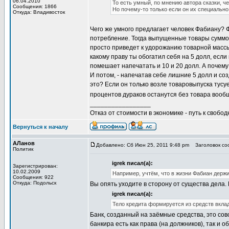
06.04.2010
То есть умный, по мнению автора сказки, ч
Сообщения: 1866
Но почему-то только если он их специально 
Откуда: Владивосток
Чего же умного предлагает человек Фабиану? Фа
потребление. Тогда выпущенные товары суммой
просто приведет к удорожанию товарной массы н
какому праву ты обогатил себя на 5 долл, если
помешает напечатать и 10 и 20 долл. А почему
И потом, - напечатав себе лишние 5 долл и с
это? Если он только возле товаровыпуска тусуе
процентов дураков останутся без товара вооб
_________________
Отказ от стоимости в экономике - путь к свобод
Вернуться к началу
АЛанов
Добавлено: Сб Июн 25, 2011 9:48 pm
Заголовок соо
Политик
igrek писал(а):
Зарегистрирован:
10.02.2009
Например, учтём, что в жизни Фабиан держи
Сообщения: 922
Откуда: Подольск
Вы опять уходите в сторону от существа дела.
igrek писал(а):
Тело кредита формируется из средств вклад
Банк, созданный на заёмные средства, это совс
банкира есть как права (на должников), так и 