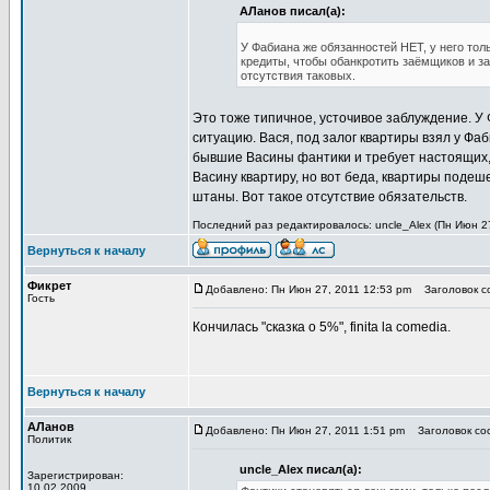
АЛанов писал(а):
У Фабиана же обязанностей НЕТ, у него тол
кредиты, чтобы обанкротить заёмщиков и за
отсутствия таковых.
Это тоже типичное, усточивое заблуждение. У
ситуацию. Вася, под залог квартиры взял у Фаб
бывшие Васины фантики и требует настоящих, 
Васину квартиру, но вот беда, квартиры подеш
штаны. Вот такое отсутствие обязательств.
Последний раз редактировалось: uncle_Alex (Пн Июн 27
Вернуться к началу
Фикрет
Добавлено: Пн Июн 27, 2011 12:53 pm
Заголовок со
Гость
Кончилась "сказка о 5%", finita la comedia.
Вернуться к началу
АЛанов
Добавлено: Пн Июн 27, 2011 1:51 pm
Заголовок соо
Политик
uncle_Alex писал(а):
Зарегистрирован:
10.02.2009