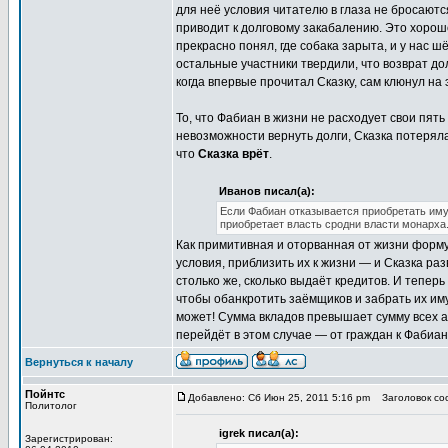
для неё условия читателю в глаза не бросаютс
приводит к долговому закабалению. Это хорош
прекрасно понял, где собака зарыта, и у нас 
остальные участники твердили, что возврат до
когда впервые прочитал Сказку, сам клюнул на 
То, что Фабиан в жизни не расходует свои пять
невозможности вернуть долги, Сказка потеряла
что
Сказка врёт
.
Иванов писал(а):
Если Фабиан отказывается приобретать иму
приобретает власть сродни власти монарха. 
Как примитивная и оторванная от жизни форму
условия, приблизить их к жизни — и Сказка ра
столько же, сколько выдаёт кредитов. И тепер
чтобы обанкротить заёмщиков и забрать их иму
может! Сумма вкладов превышает сумму всех ак
перейдёт в этом случае — от граждан к Фабиа
Вернуться к началу
Пойнтс
Добавлено: Сб Июн 25, 2011 5:16 pm
Заголовок соо
Политолог
igrek писал(а):
Зарегистрирован: