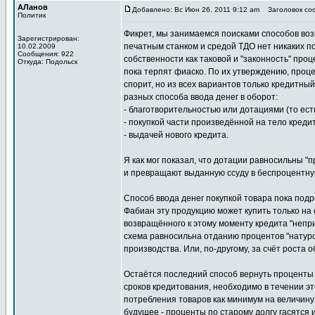
АЛанов
Добавлено: Вс Июн 26, 2011 9:12 am
Заголовок соо
Политик
Фикрет, мы занимаемся поисками способов воз
Зарегистрирован:
печатным станком и средой ТДО нет никаких пос
10.02.2009
Сообщения: 922
собственности как таковой и "законность" про
Откуда: Подольск
пока терпят фиаско. По их утверждению, проце
спорит, но из всех вариантов только кредитны
разных способа ввода денег в оборот:
- благотворительностью или дотациями (то есть
- покупкой части произведённой на тело креди
- выдачей нового кредита.
Я как мог показал, что дотации равносильны 
и превращают выданную ссуду в беспроцентную.
Способ ввода денег покупкой товара пока подро
Фабиан эту продукцию может купить только на с
возвращённого к этому моменту кредита "непри
схема равносильна отданию процентов "натурой
производства. Или, по-другому, за счёт роста о
Остаётся последний способ вернуть проценты -
сроков кредитования, необходимо в течении это
потребления товаров как минимум на величину 
будущее - проценты по старому долгу гасятся и