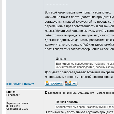
..............................
Вот ещё какая мысль мне пришла только что.
Фабиан не может претендовать на проценты уже
согласуется с нашей дискуссией по поводу сути
перемещения прав собственности и связанной
массы. Услуги Фабиана по выпуску и учёту кре
себестоимость продукта, на производство кото
должен кредитными деньгами расплатиться с Ф
дополнительного товара. Фабиан здесь такой же
платы сверх этих затрат совершенно безоснова
Цитата:
Единственное приобретение Фабиана по ска
жизни такого не наблюдается, посему ска
Долг даёт правообладателю бОльшие по сравн
материальных вещах и людской деятельности. В
Вернуться к началу
Luk_M
Добавлено: Пн Июн 27, 2011 2:11 pm
Заголовок соо
Политолог
Пойнтс писал(а):
Зарегистрирован:
30.04.2010
АЛанов таки был прав - Фабиану нужны долж
Сообщения: 1233
В этом месте у противников ссудного процента