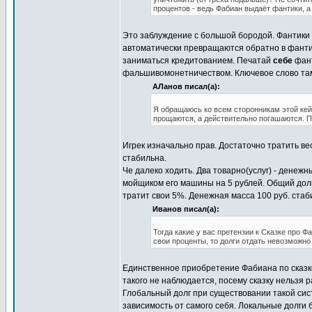
процентов - ведь Фабиан выдаёт фантики, 
Это заблуждение с большой бородой. Фантики с
автоматически превращаются обратно в фантик
заниматься кредитованием. Печатай
себе
фант
фальшивомонетничеством. Ключевое слово там
АЛанов писал(а):
Я обращаюсь ко всем сторонникам этой кейс
прощаются, а действительно погашаются. П
Игрек изначально прав. Достаточно тратить ве
стабильна.
Че далеко ходить. Два товарно(услуг) - денеж
мойщиком его машины на 5 рублей. Общий долг
тратит свои 5%. Денежная масса 100 руб. стаб
Иванов писал(а):
Тогда какие у вас претензии к Сказке про 
свои проценты, то долги отдать невозможно
Единственное приобретение Фабиана по сказке
такого не наблюдается, посему сказку нельз
Глобальный долг при существовании такой сис
зависимость от самого себя. Локальные долги б