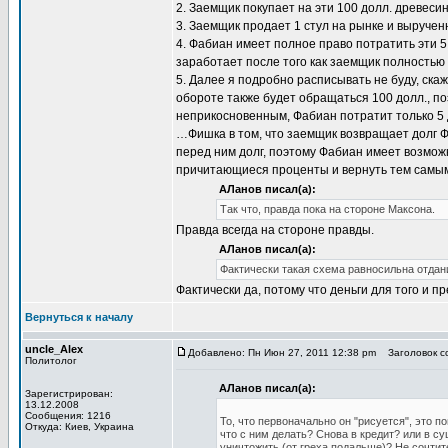
2. Заемщик покупает на эти 100 долл. древесин
3. Заемщик продает 1 стул на рынке и выручен
4. Фабиан имеет полное право потратить эти 5
заработает после того как заемщик полностью п
5. Далее я подробно расписывать не буду, ска
обороте также будет обращаться 100 долл., по
неприкосновенным, Фабиан потратит только 5
…Фишка в том, что заемщик возвращает долг Ф
перед ним долг, поэтому Фабиан имеет возможн
причитающиеся проценты и вернуть тем самым
АЛанов писал(а):
Так что, правда пока на стороне Максона.
Правда всегда на стороне правды.
АЛанов писал(а):
Фактически такая схема равносильна отдан
Фактически да, потому что деньги для того и п
Вернуться к началу
uncle_Alex
Добавлено: Пн Июн 27, 2011 12:38 pm
Заголовок со
Политолог
АЛанов писал(а):
Зарегистрирован:
13.12.2008
Сообщения: 1216
То, что первоначально он "рисуется", это 
Откуда: Киев, Украина
что с ним делать? Снова в кредит? или в с
уничтожить (от греха подальше)? Не сочтит