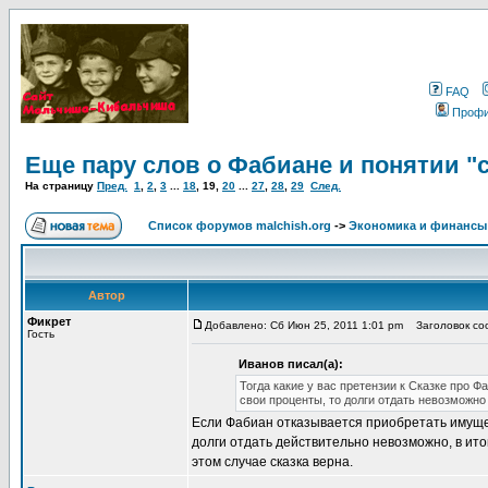
FAQ
Проф
Еще пару слов о Фабиане и понятии "
На страницу
Пред.
1
,
2
,
3
...
18
,
19
,
20
...
27
,
28
,
29
След.
Список форумов malchish.org
->
Экономика и финансы
Автор
Фикрет
Добавлено: Сб Июн 25, 2011 1:01 pm
Заголовок соо
Гость
Иванов писал(а):
Тогда какие у вас претензии к Сказке про 
свои проценты, то долги отдать невозможно
Если Фабиан отказывается приобретать имущес
долги отдать действительно невозможно, в ито
этом случае сказка верна.