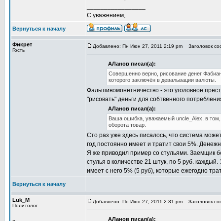
_________________
С уважением,
Вернуться к началу
Фикрет
Добавлено: Пн Июн 27, 2011 2:19 pm
Заголовок соо
Гость
АЛанов писал(а):
Совершенно верно, рисование денег Фабиа
которого заключён в девальвации валюты.
Фальшивомонетничество - это
уголовное прес
"рисовать" деньги для собтвенного потребления
АЛанов писал(а):
Ваша ошибка, уважаемый uncle_Alex, в том,
оборота товар.
Сто раз уже здесь писалось, что система мож
год постоянно имеет и тратит свои 5%. Денежн
Я же приводил пример со стульями. Заемщик бе
стулья в количестве 21 штук, по 5 руб. каждый
имеет с него 5% (5 руб), которые ежегодно трат
Вернуться к началу
Luk_M
Добавлено: Пн Июн 27, 2011 2:31 pm
Заголовок соо
Политолог
АЛанов писал(а):