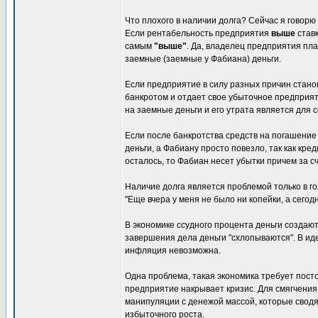
Что плохого в наличии долга? Сейчас я говор
Если рентабельность предприятия
выше
став
самым
"выше"
. Да, владелец предприятия пл
заемные (заемные у Фабиана) деньги.
Если предприятие в силу разных причин стан
банкротом и отдает свое убыточное предприят
на заемные деньги и его утрата является для 
Если после банкротства средств на погашение 
деньги, а Фабиану просто повезло, так как кр
осталось, то Фабиан несет убытки причем за сч
Наличие долга является проблемой только в го
"Еще вчера у меня не было ни копейки, а сего
В экономике ссудного процента деньги создаю
завершения дела деньги "схлопываются". В ид
инфляция невозможна.
Одна проблема, такая экономика требует пост
предприятие накрывает кризис. Для смягчения
манипуляции с денежой массой, которые свод
избыточного роста.