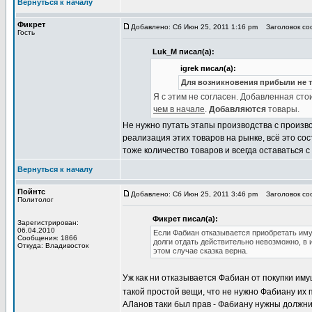
Вернуться к началу
Фикрет
Добавлено: Сб Июн 25, 2011 1:16 pm
Заголовок соо
Гость
Luk_M писал(а):
igrek писал(а):
Для возникновения прибыли не т
Я с этим не согласен. Добавленная сто
чем в начале
.
Добавляются
товары.
Не нужно путать этапы производства с произв
реализация этих товаров на рынке, всё это со
тоже количество товаров и всегда оставаться
Вернуться к началу
Пойнтс
Добавлено: Сб Июн 25, 2011 3:46 pm
Заголовок соо
Политолог
Фикрет писал(а):
Зарегистрирован:
06.04.2010
Если Фабиан отказывается приобретать иму
Сообщения: 1866
долги отдать действительно невозможно, в 
Откуда: Владивосток
этом случае сказка верна.
Уж как ни отказывается Фабиан от покупки имущ
такой простой вещи, что не нужно Фабиану их
АЛанов таки был прав - Фабиану нужны должник