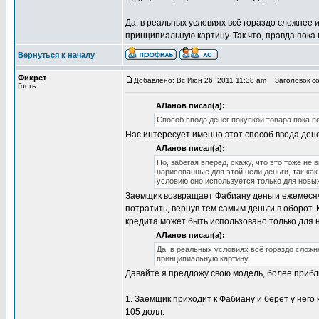
Да, в реальных условиях всё гораздо сложнее 
принципиальную картину. Так что, правда пока
Вернуться к началу
Фикрет
Добавлено: Вс Июн 26, 2011 11:38 am
Заголовок со
Гость
АЛанов писал(а):
Способ ввода денег покупкой товара пока п
Нас интересует именно этот способ ввода дене
АЛанов писал(а):
Но, забегая вперёд, скажу, что это тоже не
нарисованные для этой цели деньги, так как
условию оно используется только для новых
Заемщик возвращает Фабиану деньги ежемесяч
потратить, вернув тем самым деньги в оборот. 
кредита может быть использовано только для 
АЛанов писал(а):
Да, в реальных условиях всё гораздо сложн
принципиальную картину.
Давайте я предложу свою модель, более прибл
1. Заемщик приходит к Фабиану и берет у него
105 долл.