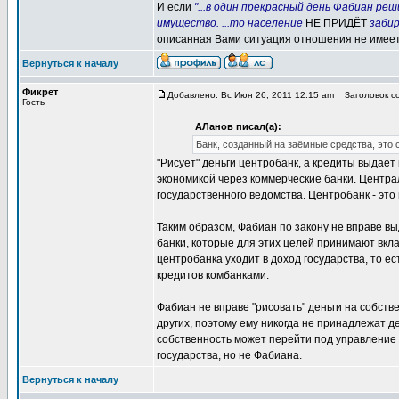
И если
"...в один прекрасный день Фабиан р
имущество. ...то население
НЕ ПРИДЁТ
забир
описанная Вами ситуация отношения не имеет
Вернуться к началу
Фикрет
Добавлено: Вс Июн 26, 2011 12:15 am
Заголовок со
Гость
АЛанов писал(а):
Банк, созданный на заёмные средства, это с
"Рисует" деньги центробанк, а кредиты выдае
экономикой через коммерческие банки. Центра
государственного ведомства. Центробанк - это
Таким образом, Фабиан
по закону
не вправе вы
банки, которые для этих целей принимают вкла
центробанка уходит в доход государства, то ес
кредитов комбанками.
Фабиан не вправе "рисовать" деньги на собстве
других, поэтому ему никогда не принадлежат де
собственность может перейти под управление 
государства, но не Фабиана.
Вернуться к началу