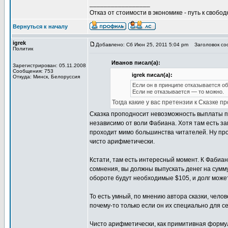
_________________
Отказ от стоимости в экономике - путь к свобод
Вернуться к началу
igrek
Добавлено: Сб Июн 25, 2011 5:04 pm
Заголовок соо
Политик
Иванов писал(а):
Зарегистрирован: 05.11.2008
Сообщения: 753
igrek писал(а):
Откуда: Минск, Белоруссия
Если он в принципе отказывается об
Если не отказывается — то можно.
Тогда какие у вас претензии к Сказке п
Сказка проподносит невозможность выплаты пр
независимо от воли Фабиана. Хотя там есть за
проходит мимо большинства читателей. Ну про
чисто арифметически.
Кстати, там есть интересный момент. К Фабиан
сомнения, вы должны выпускать денег на сумму 
обороте будут необходимые $105, и долг може
То есть умный, по мнению автора сказки, чело
почему-то только если он их специально для се
Чисто арифметически, как примитивная формул