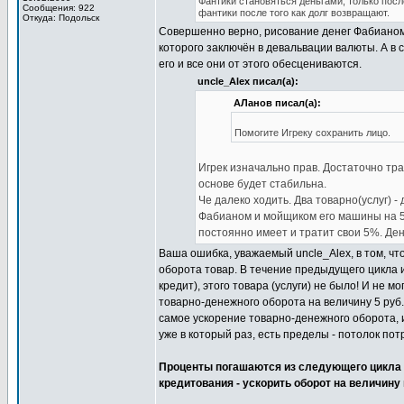
Фантики становяться деньгами, только посл
Сообщения: 922
фантики после того как долг возвращают.
Откуда: Подольск
Совершенно верно, рисование денег Фабианом
которого заключён в девальвации валюты. А в с
его и все они от этого обесцениваются.
uncle_Alex писал(а):
АЛанов писал(а):
Помогите Игреку сохранить лицо.
Игрек изначально прав. Достаточно тра
основе будет стабильна.
Че далеко ходить. Два товарно(услуг) 
Фабианом и мойщиком его машины на 5
постоянно имеет и тратит свои 5%. Ден
Ваша ошибка, уважаемый uncle_Alex, в том, чт
оборота товар. В течение предыдущего цикла и
кредит), этого товара (услуги) не было! И не м
товарно-денежного оборота на величину 5 руб. 
самое ускорение товарно-денежного оборота, и
уже в который раз, есть пределы - потолок по
Проценты погашаются из следующего цикла 
кредитования - ускорить оборот на величину