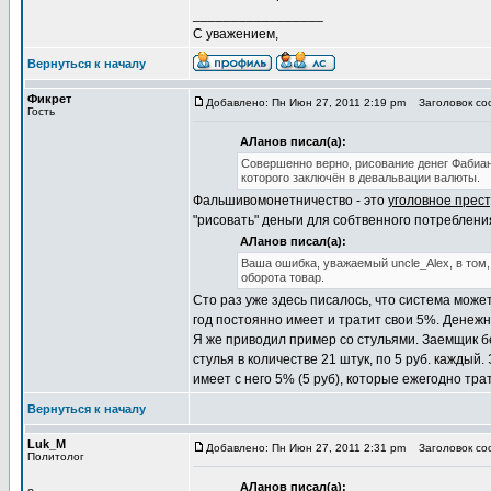
_________________
С уважением,
Вернуться к началу
Фикрет
Добавлено: Пн Июн 27, 2011 2:19 pm
Заголовок соо
Гость
АЛанов писал(а):
Совершенно верно, рисование денег Фабиа
которого заключён в девальвации валюты.
Фальшивомонетничество - это
уголовное прес
"рисовать" деньги для собтвенного потребления
АЛанов писал(а):
Ваша ошибка, уважаемый uncle_Alex, в том,
оборота товар.
Сто раз уже здесь писалось, что система мож
год постоянно имеет и тратит свои 5%. Денежн
Я же приводил пример со стульями. Заемщик бе
стулья в количестве 21 штук, по 5 руб. каждый
имеет с него 5% (5 руб), которые ежегодно трат
Вернуться к началу
Luk_M
Добавлено: Пн Июн 27, 2011 2:31 pm
Заголовок соо
Политолог
АЛанов писал(а):