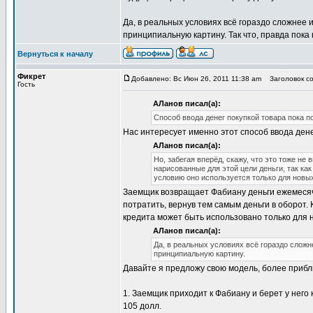
Да, в реальных условиях всё гораздо сложнее 
принципиальную картину. Так что, правда пока
Вернуться к началу
Фикрет
Добавлено: Вс Июн 26, 2011 11:38 am
Заголовок со
Гость
АЛанов писал(а):
Способ ввода денег покупкой товара пока п
Нас интересует именно этот способ ввода дене
АЛанов писал(а):
Но, забегая вперёд, скажу, что это тоже не
нарисованные для этой цели деньги, так как
условию оно используется только для новых
Заемщик возвращает Фабиану деньги ежемесяч
потратить, вернув тем самым деньги в оборот. 
кредита может быть использовано только для 
АЛанов писал(а):
Да, в реальных условиях всё гораздо сложн
принципиальную картину.
Давайте я предложу свою модель, более прибл
1. Заемщик приходит к Фабиану и берет у него
105 долл.