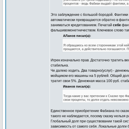
процентов - ведь Фабиан выдаёт фантики, 
Это заблуждение с большой бородой. Фантики с
автоматически превращаются обратно в фантик
заниматься кредитованием. Печатай
себе
фант
фальшивомонетничеством. Ключевое слово там
АЛанов писал(а):
Я обращаюсь ко всем сторонникам этой кейс
прощаются, а действительно погашаются. П
Игрек изначально прав. Достаточно тратить ве
стабильна.
Че далеко ходить. Два товарно(услуг) - денеж
мойщиком его машины на 5 рублей. Общий долг
тратит свои 5%. Денежная масса 100 руб. стаб
Иванов писал(а):
Тогда какие у вас претензии к Сказке про 
свои проценты, то долги отдать невозможно
Единственное приобретение Фабиана по сказке
такого не наблюдается, посему сказку нельз
Глобальный долг при существовании такой сис
зависимость от самого себя. Локальные долги б