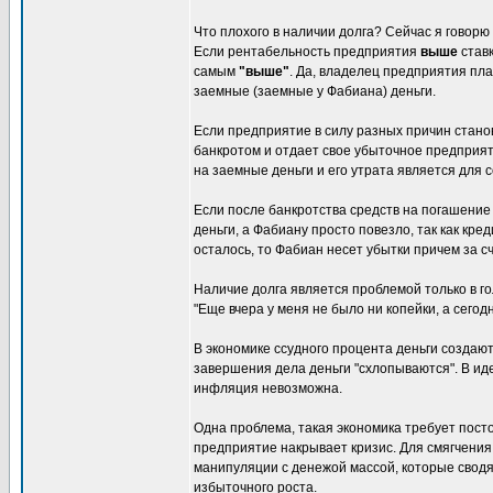
Что плохого в наличии долга? Сейчас я говор
Если рентабельность предприятия
выше
став
самым
"выше"
. Да, владелец предприятия пл
заемные (заемные у Фабиана) деньги.
Если предприятие в силу разных причин стан
банкротом и отдает свое убыточное предприят
на заемные деньги и его утрата является для 
Если после банкротства средств на погашение 
деньги, а Фабиану просто повезло, так как кр
осталось, то Фабиан несет убытки причем за сч
Наличие долга является проблемой только в го
"Еще вчера у меня не было ни копейки, а сего
В экономике ссудного процента деньги создаю
завершения дела деньги "схлопываются". В ид
инфляция невозможна.
Одна проблема, такая экономика требует пост
предприятие накрывает кризис. Для смягчения
манипуляции с денежой массой, которые свод
избыточного роста.