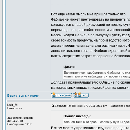
..............................
Вот ещё какая мысль мне пришла только что.
Фабиан не может претендовать на проценты уже
согласуется с нашей дискуссией по поводу сути
перемещения прав собственности и связанной
массы. Услуги Фабиана по выпуску и учёту кре
себестоимость продукта, на производство кото
должен кредитными деньгами расплатиться с Ф
дополнительного товара. Фабиан здесь такой же
платы сверх этих затрат совершенно безоснова
Цитата:
Единственное приобретение Фабиана по ска
жизни такого не наблюдается, посему ска
Долг даёт правообладателю бОльшие по сравн
материальных вещах и людской деятельности. В
Вернуться к началу
Luk_M
Добавлено: Пн Июн 27, 2011 2:11 pm
Заголовок соо
Политолог
Пойнтс писал(а):
Зарегистрирован:
30.04.2010
АЛанов таки был прав - Фабиану нужны долж
Сообщения: 1233
В этом месте у противников ссудного процента