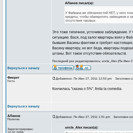
АЛанов писал(а):
У Фабиана же обязанностей НЕТ, у него тол
кредиты, чтобы обанкротить заёмщиков и за
отсутствия таковых.
Это тоже типичное, усточивое заблуждение. У
ситуацию. Вася, под залог квартиры взял у Фаб
бывшие Васины фантики и требует настоящих, 
Васину квартиру, но вот беда, квартиры подеш
штаны. Вот такое отсутствие обязательств.
Последний раз редактировалось: uncle_Alex (Пн Июн 27
Вернуться к началу
Фикрет
Добавлено: Пн Июн 27, 2011 12:53 pm
Заголовок со
Гость
Кончилась "сказка о 5%", finita la comedia.
Вернуться к началу
АЛанов
Добавлено: Пн Июн 27, 2011 1:51 pm
Заголовок соо
Политик
uncle_Alex писал(а):
Зарегистрирован:
10.02.2009