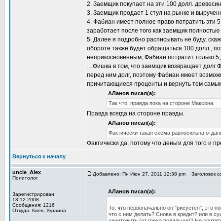
2. Заемщик покупает на эти 100 долл. древесин
3. Заемщик продает 1 стул на рынке и выручен
4. Фабиан имеет полное право потратить эти 5
заработает после того как заемщик полностью п
5. Далее я подробно расписывать не буду, ска
обороте также будет обращаться 100 долл., по
неприкосновенным, Фабиан потратит только 5
…Фишка в том, что заемщик возвращает долг Ф
перед ним долг, поэтому Фабиан имеет возможн
причитающиеся проценты и вернуть тем самым
АЛанов писал(а):
Так что, правда пока на стороне Максона.
Правда всегда на стороне правды.
АЛанов писал(а):
Фактически такая схема равносильна отдан
Фактически да, потому что деньги для того и п
Вернуться к началу
uncle_Alex
Добавлено: Пн Июн 27, 2011 12:38 pm
Заголовок со
Политолог
АЛанов писал(а):
Зарегистрирован:
13.12.2008
Сообщения: 1216
То, что первоначально он "рисуется", это 
Откуда: Киев, Украина
что с ним делать? Снова в кредит? или в с
уничтожить (от греха подальше)? Не сочтит