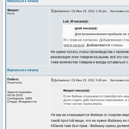
Вернуться к началу
Фикрет
Добавлено: Сб Июн 25, 2011 1:16 pm
Заголовок соо
Гость
Luk_M писал(а):
igrek писал(а):
Для возникновения прибыли не т
Я с этим не согласен. Добавленная сто
чем в начале
.
Добавляются
товары.
Не нужно путать этапы производства с произв
реализация этих товаров на рынке, всё это со
тоже количество товаров и всегда оставаться
Вернуться к началу
Пойнтс
Добавлено: Сб Июн 25, 2011 3:46 pm
Заголовок соо
Политолог
Фикрет писал(а):
Зарегистрирован:
06.04.2010
Если Фабиан отказывается приобретать иму
Сообщения: 1866
долги отдать действительно невозможно, в 
Откуда: Владивосток
этом случае сказка верна.
Уж как ни отказывается Фабиан от покупки имущ
такой простой вещи, что не нужно Фабиану их
АЛанов таки был прав - Фабиану нужны должник