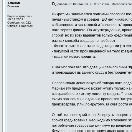
АЛанов
Добавлено: Вс Июн 26, 2011 9:12 am
Заголовок соо
Политик
Фикрет, мы занимаемся поисками способов воз
Зарегистрирован:
печатным станком и средой ТДО нет никаких пос
10.02.2009
Сообщения: 922
собственности как таковой и "законность" про
Откуда: Подольск
пока терпят фиаско. По их утверждению, проце
спорит, но из всех вариантов только кредитны
разных способа ввода денег в оборот:
- благотворительностью или дотациями (то есть
- покупкой части произведённой на тело креди
- выдачей нового кредита.
Я как мог показал, что дотации равносильны 
и превращают выданную ссуду в беспроцентную.
Способ ввода денег покупкой товара пока подро
Фабиан эту продукцию может купить только на с
возвращённого к этому моменту кредита "непри
схема равносильна отданию процентов "натурой
производства. Или, по-другому, за счёт роста о
Остаётся последний способ вернуть проценты -
сроков кредитования, необходимо в течении это
потребления товаров как минимум на величину 
будущее - проценты по старому долгу гасятся и