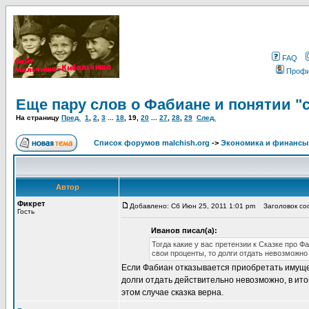
FAQ
Проф
Еще пару слов о Фабиане и понятии "
На страницу
Пред.
1
,
2
,
3
...
18
,
19
,
20
...
27
,
28
,
29
След.
Список форумов malchish.org
->
Экономика и финансы
Автор
Фикрет
Добавлено: Сб Июн 25, 2011 1:01 pm
Заголовок соо
Гость
Иванов писал(а):
Тогда какие у вас претензии к Сказке про 
свои проценты, то долги отдать невозможно
Если Фабиан отказывается приобретать имущес
долги отдать действительно невозможно, в ито
этом случае сказка верна.