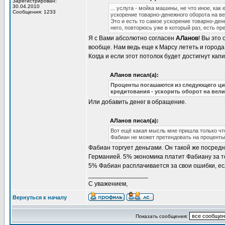
Зарегистрирован:
30.04.2010
... услуга - мойка машины, не что иное, ка
Сообщения: 1233
ускорение товарно-денежного оборота на вел
Это и есть то самое ускорение товарно-дене
него, повторюсь уже в который раз, есть п
Я с Вами абсолютно согласен
АЛанов
! Вы это
вообще. Нам ведь еще к Марсу лететь и города
Когда и если этот потолок будет достигнут кап
АЛанов писал(а):
Проценты погашаются из следующего ци
кредитования - ускорить оборот на вел
Или добавить денег в обращение.
АЛанов писал(а):
Вот ещё какая мысль мне пришла только чт
Фабиан не может претендовать на проценты 
Фабиан торгует деньгами. Он такой же посред
Германией. 5% экономика платит Фабиану за то
5% Фабиан расплачивается за свои ошибки, есл
_________________
С уважением,
Вернуться к началу
Показать сообщения: