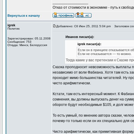
_________________
Отказ от стоимости в экономике - путь к свобод
Вернуться к началу
igrek
Добавлено: Сб Июн 25, 2011 5:04 pm
Заголовок соо
Политик
Иванов писал(а):
Зарегистрирован: 05.11.2008
Сообщения: 753
igrek писал(а):
Откуда: Минск, Белоруссия
Если он в принципе отказывается об
Если не отказывается — то можно.
Тогда какие у вас претензии к Сказке п
Сказка проподносит невозможность выплаты пр
независимо от воли Фабиана. Хотя там есть за
проходит мимо большинства читателей. Ну про
чисто арифметически.
Кстати, там есть интересный момент. К Фабиан
сомнения, вы должны выпускать денег на сумму 
обороте будут необходимые $105, и долг може
То есть умный, по мнению автора сказки, чело
почему-то только если он их специально для се
Чисто арифметически, как примитивная формул