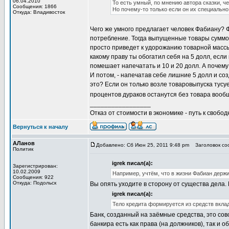
06.04.2010
То есть умный, по мнению автора сказки, ч
Сообщения: 1866
Но почему-то только если он их специально 
Откуда: Владивосток
Чего же умного предлагает человек Фабиану? Фа
потребление. Тогда выпущенные товары суммой
просто приведет к удорожанию товарной массы н
какому праву ты обогатил себя на 5 долл, если
помешает напечатать и 10 и 20 долл. А почему
И потом, - напечатав себе лишние 5 долл и с
это? Если он только возле товаровыпуска тусуе
процентов дураков останутся без товара вооб
_________________
Отказ от стоимости в экономике - путь к свобод
Вернуться к началу
АЛанов
Добавлено: Сб Июн 25, 2011 9:48 pm
Заголовок соо
Политик
igrek писал(а):
Зарегистрирован:
10.02.2009
Например, учтём, что в жизни Фабиан держи
Сообщения: 922
Откуда: Подольск
Вы опять уходите в сторону от существа дела.
igrek писал(а):
Тело кредита формируется из средств вклад
Банк, созданный на заёмные средства, это совс
банкира есть как права (на должников), так и 