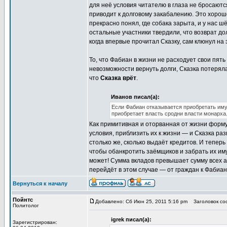
для неё условия читателю в глаза не бросаютс
приводит к долговому закабалению. Это хорош
прекрасно понял, где собака зарыта, и у нас 
остальные участники твердили, что возврат до
когда впервые прочитал Сказку, сам клюнул на 
То, что Фабиан в жизни не расходует свои пять
невозможности вернуть долги, Сказка потеряла
что
Сказка врёт
.
Иванов писал(а):
Если Фабиан отказывается приобретать иму
приобретает власть сродни власти монарха. 
Как примитивная и оторванная от жизни форму
условия, приблизить их к жизни — и Сказка ра
столько же, сколько выдаёт кредитов. И тепер
чтобы обанкротить заёмщиков и забрать их иму
может! Сумма вкладов превышает сумму всех ак
перейдёт в этом случае — от граждан к Фабиа
Вернуться к началу
Пойнтс
Добавлено: Сб Июн 25, 2011 5:16 pm
Заголовок соо
Политолог
igrek писал(а):
Зарегистрирован: