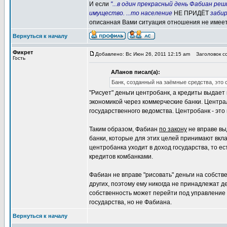
И если
"...в один прекрасный день Фабиан р
имущество. ...то население
НЕ ПРИДЁТ
забир
описанная Вами ситуация отношения не имеет
Вернуться к началу
Фикрет
Добавлено: Вс Июн 26, 2011 12:15 am
Заголовок со
Гость
АЛанов писал(а):
Банк, созданный на заёмные средства, это с
"Рисует" деньги центробанк, а кредиты выдае
экономикой через коммерческие банки. Центра
государственного ведомства. Центробанк - это
Таким образом, Фабиан
по закону
не вправе вы
банки, которые для этих целей принимают вкла
центробанка уходит в доход государства, то ес
кредитов комбанками.
Фабиан не вправе "рисовать" деньги на собстве
других, поэтому ему никогда не принадлежат де
собственность может перейти под управление 
государства, но не Фабиана.
Вернуться к началу