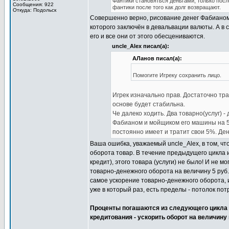
Фантики становяться деньгами, только посл
Сообщения: 922
фантики после того как долг возвращают.
Откуда: Подольск
Совершенно верно, рисование денег Фабианом
которого заключён в девальвации валюты. А в с
его и все они от этого обесцениваются.
uncle_Alex писал(а):
АЛанов писал(а):
Помогите Игреку сохранить лицо.
Игрек изначально прав. Достаточно тра
основе будет стабильна.
Че далеко ходить. Два товарно(услуг) 
Фабианом и мойщиком его машины на 5
постоянно имеет и тратит свои 5%. Ден
Ваша ошибка, уважаемый uncle_Alex, в том, чт
оборота товар. В течение предыдущего цикла и
кредит), этого товара (услуги) не было! И не м
товарно-денежного оборота на величину 5 руб. 
самое ускорение товарно-денежного оборота, и
уже в который раз, есть пределы - потолок по
Проценты погашаются из следующего цикла 
кредитования - ускорить оборот на величину