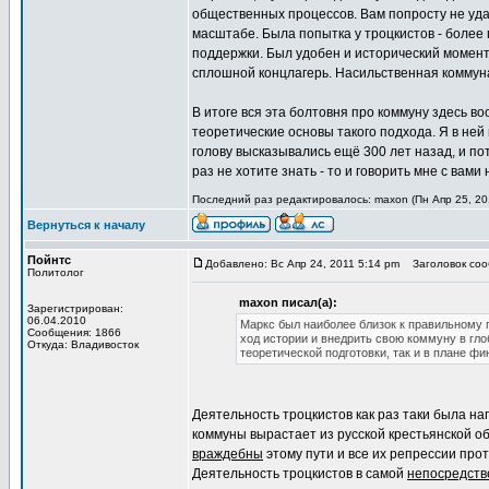
общественных процессов. Вам попросту не уда
масштабе. Была попытка у троцкистов - более 
поддержки. Был удобен и исторический момент.
сплошной концлагерь. Насильственная коммуна
В итоге вся эта болтовня про коммуну здесь в
теоретические основы такого подхода. Я в ней 
голову высказывались ещё 300 лет назад, и пото
раз не хотите знать - то и говорить мне с вами
Последний раз редактировалось: maxon (Пн Апр 25, 201
Вернуться к началу
Пойнтс
Добавлено: Вс Апр 24, 2011 5:14 pm
Заголовок сооб
Политолог
maxon писал(а):
Зарегистрирован:
06.04.2010
Маркс был наиболее близок к правильному
Сообщения: 1866
ход истории и внедрить свою коммуну в гло
Откуда: Владивосток
теоретической подготовки, так и в плане ф
Деятельность троцкистов как раз таки была 
коммуны вырастает из русской крестьянской 
враждебны
этому пути и все их репрессии про
Деятельность троцкистов в самой
непосредств