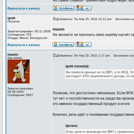
Но самое главное - фининтерн бодро ведёт всё 
Вернуться к началу
igrek
Добавлено: Пн Апр 25, 2011 12:12 pm
Заголовок соо
Политик
maxon
Зарегистрирован: 05.11.2008
Не желаете ли признать свою ошибку насчёт п
Сообщения: 753
Откуда: Минск, Белоруссия
Вернуться к началу
maxon
Добавлено: Пн Апр 25, 2011 1:17 pm
Заголовок сооб
Site Admin
igrek писал(а):
Вы привели данные не по ВВП, а по ВНД. Эт
расходует 43% национального дохода, но п
Зарегистрирован:
06.08.2004
Полагаю, что достаточно связанные. Если ВПК 
Сообщения: 5657
тут нет о госсобственности на средства произ
это именно государственный продукт в итоге.
Конечно, речь идёт о понимании государственн
Цитата:
Итак, доля в производстве ВВП у правитель