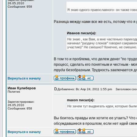
26.05.2010
Сообщения: 958
Я знаю одного православного- он также гов
Разница между нами все же есть, потому что я р
Иванов писал(а):
Не знаю , как Вам, а мне частенько париход
начинал "раздачу слонов" говорил сакраме
участию)" Не смешно? Конечно, не смешно.
В том то и проблема, что дележ денег "по тру
процесс, сделать его понятным и честным - мо
труда
безобразным. Трудность заключается дл
Вернуться к началу
Иван Кулиберов
Добавлено: Вс Апр 24, 2011 1:55 pm
Заголовок сооб
Политик
maxon писал(а):
Зарегистрирован:
26.05.2010
Не зачем тут выдвигать идеи, которые был
Сообщения: 958
Вы боитесь правды или хотите ее утаить? Что
обсуждавшиеся в прошлом, если нет идей све
Вернуться к началу