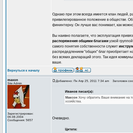
Однако при этом всегда имеется клан людей, 
привилегированное положение в обществе. Общ
фининтерну. Он лучше вас понимает, как можн
Вы наивно полагаете, что эксплуатация привя
распоряжения общими благами
узкой группой
самого понятия собственности служит
инстру
распредедлением "общих" благ приобретает над
без всяких деклараций этого. Так идея коммун
ваше.
Вернуться к началу
maxon
Добавлено: Пн Апр 25, 2011 7:34 am
Заголовок сооб
Site Admin
Иванов писал(а):
Максон
Хочу обратить Ваше внимание на т
хозяйства.
Зарегистрирован:
06.08.2004
Очевидно.
Сообщения: 5657
Цитата: