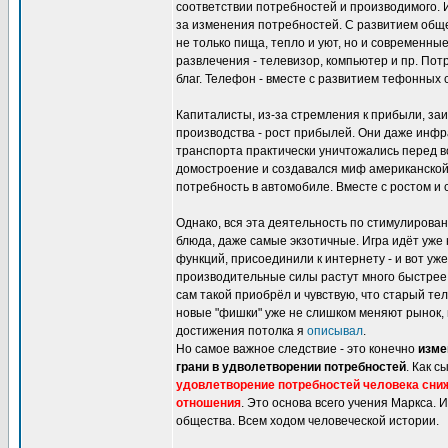
соответствии потребностей и производимого. И
за изменения потребностей. С развитием обще
не только пища, тепло и уют, но и современны
развлечения - телевизор, компьютер и пр. По
благ. Телефон - вместе с развитием тефонных 
Капиталисты, из-за стремления к прибыли, за
производства - рост прибылей. Они даже инфр
транспорта практически уничтожались перед в
домостроение и создавался миф американской 
потребность в автомобиле. Вместе с ростом и 
Однако, вся эта деятельность по стимулиров
блюда, даже самые экзотичные. Игра идёт уже
функций, присоединили к интернету - и вот у
производительные силы растут много быстрее 
сам такой приобрёл и чувствую, что старый т
новые "фишки" уже не слишком меняют рынок, 
достижения потолка я
описывал
.
Но самое важное следствие - это конечно
изме
грани в удволетворении потребностей
. Как с
удовлетворение потребностей человека сниж
отношения
. Это основа всего учения Маркса. 
общества. Всем ходом человеческой истории.