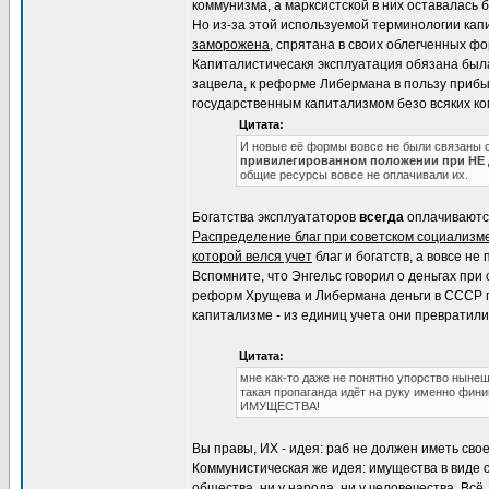
коммунизма, а марксистской в них оставалась 
Но из-за этой используемой терминологии кап
заморожена
, спрятана в своих облегченных ф
Капиталистичесакя эксплуатация обязана была
зацвела, к реформе Либермана в пользу приб
государственным капитализмом безо всяких к
Цитата:
И новые её формы вовсе не были связаны 
привилегированном положении при НЕ
общие ресурсы вовсе не оплачивали их.
Богатства эксплуататоров
всегда
оплачиваются
Распределение благ при советском социализм
которой велся учет
благ и богатств, а вовсе не
Вспомните, что Энгельс говорил о деньгах при
реформ Хрущева и Либермана деньги в СССР п
капитализме - из единиц учета они превратил
Цитата:
мне как-то даже не понятно упорство ныне
такая пропаганда идёт на руку именно ф
ИМУЩЕСТВА!
Вы правы, ИХ - идея: раб не должен иметь сво
Коммунистическая же идея: имущества в виде со
общества, ни у народа, ни у человечества. Всё