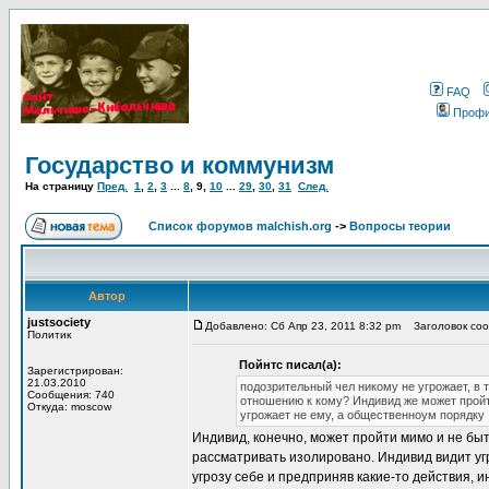
FAQ
Проф
Государство и коммунизм
На страницу
Пред.
1
,
2
,
3
...
8
,
9
,
10
...
29
,
30
,
31
След.
Список форумов malchish.org
->
Вопросы теории
Автор
justsociety
Добавлено: Сб Апр 23, 2011 8:32 pm
Заголовок сооб
Политик
Пойнтс писал(а):
Зарегистрирован:
21.03.2010
подозрительный чел никому не угрожает, в т
Сообщения: 740
отношению к кому? Индивид же может пройт
Откуда: moscow
угрожает не ему, а общественноум порядку
Индивид, конечно, может пройти мимо и не быт
рассматривать изолировано. Индивид видит угро
угрозу себе и предприняв какие-то действия, и