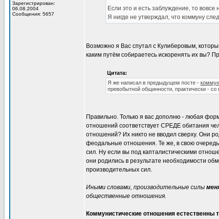
Зарегистрирован:
Если это и есть заблуждение, то вовсе 
06.08.2004
Сообщения: 5657
Я нигде не утверждал, что коммуну след
Возможно я Вас спутал с Кулиберовым, которы
каким путём собираетесь искоренять их вы? 
Цитата:
Я же написал в предыдущем посте -
коммун
превобытной общинности, практически - со 
Правильно. Только я вас дополню - любая фо
отношений соответствует СРЕДЕ обитания чело
отношений? Их никто не вводил сверху. Они р
феодальные отношения. Те же, в свою очередь
сил. Ну если вы под капталистическими отнош
они родились в результате необходимости обме
производительных сил.
Иными словами, производительные силы
мен
общественные отношения.
Коммунистические отношения естественны то