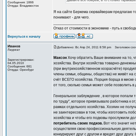
Давайте все помрем, а то столько таракаше
Сообщения: 1866
Откуда: Владивосток
Я на сайте Беркема сюрвайверам предлагаю то
понимают - для чего.
_________________
Отказ от стоимости в экономике - путь к свобод
Вернуться к началу
Иванов
Добавлено: Вс Апр 24, 2011 8:58 pm
Заголовок сооб
Лауреат
Максон
Хочу обратить Ваше внимание на то, 
Зарегистрирован:
хозяйства. Внутри хозяйства товарно-денежны
04.05.2010
Сообщения: 681
(при внутрихозяйственном хозрасчёте) продукт 
Откуда: Оренбург
члены семьи, общины, общества) не живёт на с
счёт ВСЕГО хозяйства. Порция борща в миске с
от того, сколько семья может себе позволить в
Генеральное заблуждение , в которое попали 
по труду", которое привязывало работника к 
рамках отдельного хозяйства. Хозяин не получа
не заинтересован в том, чтобы изготовить поб
хозяйства и чтобы его подковы прослужили до
потребитель своих подков.
Вот что значит нет
осуществляя свою профессиональную деятельно
конкурируют друг с другом и вредят друг друг