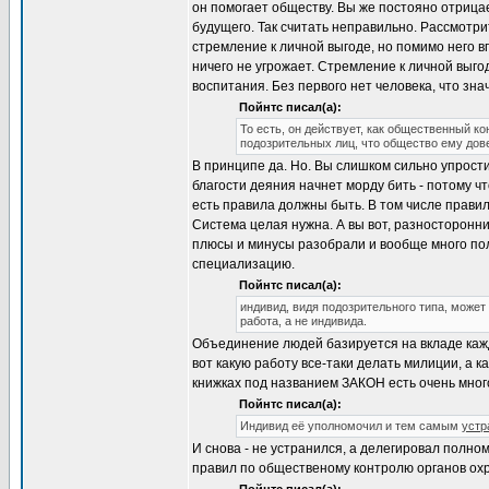
он помогает обществу. Вы же постояно отрицае
будущего. Так считать неправильно. Рассмотри
стремление к личной выгоде, но помимо него в
ничего не угрожает. Стремление к личной выгод
воспитания. Без первого нет человека, что знач
Пойнтс писал(а):
То есть, он действует, как общественный к
подозрительных лиц, что общество ему дове
В принципе да. Но. Вы слишком сильно упрости
благости деяния начнет морду бить - потому ч
есть правила должны быть. В том числе правил
Система целая нужна. А вы вот, разносторонн
плюсы и минусы разобрали и вообще много пол
специализацию.
Пойнтс писал(а):
индивид, видя подозрительного типа, может 
работа, а не индивида.
Объединение людей базируется на вкладе каждо
вот какую работу все-таки делать милиции, а 
книжках под названием ЗАКОН есть очень много
Пойнтс писал(а):
Индивид её уполномочил и тем самым
устр
И снова - не устранился, а делегировал полн
правил по общественому контролю органов ох