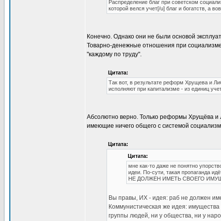
Распределение благ при советском социал
которой велся учет[/u] благ и богатств, а в
Конечно. Однако они не были основой эксплу
Товарно-денежные отношения при социализме -
"каждому по труду".
Цитата:
Так вот, в результате реформ Хрущева и Л
исполняют при капитализме - из единиц уч
Абсолютно верно. Только реформы Хрущёва и 
имеющие ничего общего с системой социализм
Цитата:
Цитата:
мне как-то даже не понятно упорс
идеи. По-сути, такая пропаганда и
НЕ ДОЛЖЕН ИМЕТЬ СВОЕГО ИМУ
Вы правы, ИХ - идея: раб не должен им
Коммунистическая же идея: имущества в
группы людей, ни у общества, ни у наро