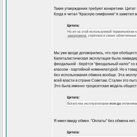
Такие утверждения требуют конкретики. Цитат 
Когда я читал "Красную симфонию" я заметил м
Цитата:
Но из-за этой используемой терминологии 
заморожена
, спрятана в своих облегченны
Мы уже вроде договорились, что при обобществ
Капиталистическая эксплутация была ликвидиро
феодальной - берётся "феодальный налог" со 
классом - партийной номенклатурой. Но к тов
без использования обмена вообще. Эта эксплу
всей власти в стране Советам. Сталин это пыта
Это была именно троцкситская модель общест
Цитата:
Богатства эксплуататоров
всегда
оплачива
Я имел ввиду обмен. "Оплаты" без обмена нет.
Цитата: