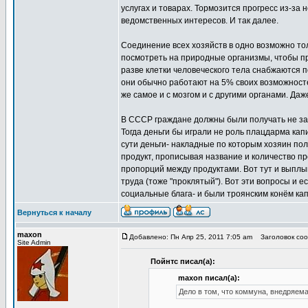
услугах и товарах. Тормозится прогресс из-з
ведомственных интересов. И так далее.
Соединение всех хозяйств в одно возможно тол
посмотреть на природные организмы, чтобы пр
разве клетки человеческого тела снабжаются п
они обычно работают на 5% своих возможносте
же самое и с мозгом и с другими органами. Даж
В СССР граждане должны были получать не зар
Тогда деньги бы играли не роль плацдарма кап
сути деньги- накладные по которым хозяин по
продукт, прописывая название и количество п
пропорций между продуктами. Вот тут и выплыв
труда (тоже "проклятый"). Вот эти вопросы и 
социальные блага- и были троянским конём к
Вернуться к началу
maxon
Добавлено: Пн Апр 25, 2011 7:05 am
Заголовок сооб
Site Admin
Пойнтс писал(а):
maxon писал(а):
Дело в том, что коммуна, внедряема