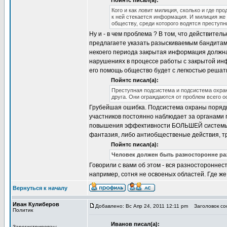
Пойнтс писал(а):
Кого и как ловит милиция, сколько и где пр
к ней стекается информация. И милиция же
обществу, среди которого водятся преступни
Ну и - в чем проблема ? В том, что действит
предлагаете указать разыскиваемым бандитам,
некоего периода закрытая информация должна
нарушениях в процессе работы с закрытой инф
его помощь общество будет с легкостью решать
Пойнтс писал(а):
Преступная подсистема и подсистема охраны
друга. Они ограждаются от проблем всего о
Грубейшая ошибка. Подсистема охраны поряд
участников постоянно наблюдает за органами 
повышения эффективности БОЛЬШЕЙ системы - 
фантазия, либо антиобщественые действия, 
Пойнтс писал(а):
Человек должен быть разносторонне ра
Говорили с вами об этом - вся разносторонне
например, сотня не освоеных областей. Где же
Вернуться к началу
Иван Кулиберов
Добавлено: Вс Апр 24, 2011 12:11 pm
Заголовок соо
Политик
Иванов писал(а):
Зарегистрирован: