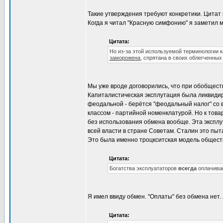
Такие утверждения требуют конкретики. Цитат 
Когда я читал "Красную симфонию" я заметил м
Цитата:
Но из-за этой используемой терминологии 
заморожена
, спрятана в своих облегченны
Мы уже вроде договорились, что при обобществ
Капиталистическая эксплутация была ликвидиро
феодальной - берётся "феодальный налог" со 
классом - партийной номенклатурой. Но к тов
без использования обмена вообще. Эта эксплу
всей власти в стране Советам. Сталин это пыта
Это была именно троцкситская модель общест
Цитата:
Богатства эксплуататоров
всегда
оплачива
Я имел ввиду обмен. "Оплаты" без обмена нет.
Цитата: