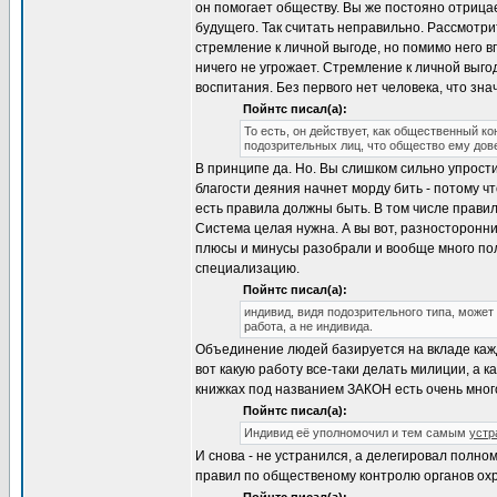
он помогает обществу. Вы же постояно отрицае
будущего. Так считать неправильно. Рассмотри
стремление к личной выгоде, но помимо него в
ничего не угрожает. Стремление к личной выгод
воспитания. Без первого нет человека, что знач
Пойнтс писал(а):
То есть, он действует, как общественный к
подозрительных лиц, что общество ему дове
В принципе да. Но. Вы слишком сильно упрости
благости деяния начнет морду бить - потому ч
есть правила должны быть. В том числе правил
Система целая нужна. А вы вот, разносторонн
плюсы и минусы разобрали и вообще много пол
специализацию.
Пойнтс писал(а):
индивид, видя подозрительного типа, может 
работа, а не индивида.
Объединение людей базируется на вкладе каждо
вот какую работу все-таки делать милиции, а 
книжках под названием ЗАКОН есть очень много
Пойнтс писал(а):
Индивид её уполномочил и тем самым
устр
И снова - не устранился, а делегировал полн
правил по общественому контролю органов ох