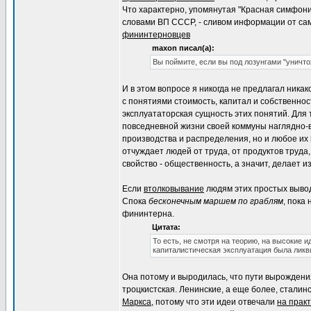
Что характерно, упомянутая "Красная симфони
словами ВП СССР, - сливом информации от с
фининтерновцев
maxon писал(а):
Вы поймите, если вы под лозунгами "уничт
И в этом вопросе я никогда не предлагал ник
с понятиями стоимость, капитал и собственнос
эксплуататорская сущность этих понятий. Для 
повседневной жизни своей коммуны наглядно-в
производства и распределения, но и любое их
отчуждает людей от труда, от продуктов труда,
свойство - общественность, а значит, делает и
Если
втолковывание
людям этих простых выводо
Спока
бесконечным маршем по граблям
, пока
фининтерна.
Цитата:
То есть, не смотря на теорию, на высокие 
капиталистическая эксплуатация была ликв
Она потому и выродилась, что пути вырождения
троцкистская. Ленинские, а еще более, стали
Маркса
, потому что эти идеи отвечали
на прак