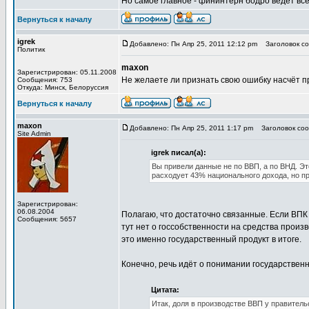
Но самое главное - фининтерн бодро ведёт всё 
Вернуться к началу
igrek
Добавлено: Пн Апр 25, 2011 12:12 pm
Заголовок соо
Политик
maxon
Зарегистрирован: 05.11.2008
Не желаете ли признать свою ошибку насчёт п
Сообщения: 753
Откуда: Минск, Белоруссия
Вернуться к началу
maxon
Добавлено: Пн Апр 25, 2011 1:17 pm
Заголовок сооб
Site Admin
igrek писал(а):
Вы привели данные не по ВВП, а по ВНД. Эт
расходует 43% национального дохода, но п
Зарегистрирован:
06.08.2004
Полагаю, что достаточно связанные. Если ВПК 
Сообщения: 5657
тут нет о госсобственности на средства произ
это именно государственный продукт в итоге.
Конечно, речь идёт о понимании государственн
Цитата:
Итак, доля в производстве ВВП у правитель