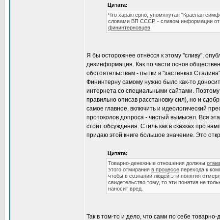
Цитата:
Что характерно, упомянутая "Красная симф
словами ВП СССР, - сливом информации о
фининтерновцев
Я бы осторожнее отнёсся к этому "сливу", опу
дезинформация. Как по части основ обществен
обстоятельствам - пытки в "застенках Сталина"
Фининтерну самому нужно было как-то доносить
интернета со специальными сайтами. Поэтому
правильно описав расстановку сил), но и сдоб
самое главное, включить и идеологический пре
протоколов допроса - чистый вымысел. Вся эта
стоит обсуждения. Стиль как в сказках про ва
придаю этой книге большое значение. Это отк
Цитата:
Товарно-денежные отношения должны
отме
этого отмирания
в процессе
перехода к ком
чтобы в сознании людей эти понятия отмер
свидетельство тому, то эти понятия не тол
наносит вред.
Так в том-то и дело, что сами по себе товарн