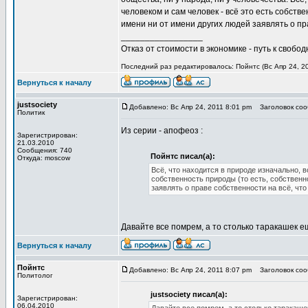
человеком и сам человек - всё это есть собств
имени ни от имени других людей заявлять о пр
_________________
Отказ от стоимости в экономике - путь к свобод
Последний раз редактировалось: Пойнтс (Вс Апр 24, 20
Вернуться к началу
justsociety
Добавлено: Вс Апр 24, 2011 8:01 pm
Заголовок сооб
Политик
Из серии - апофеоз :
Зарегистрирован:
21.03.2010
Сообщения: 740
Пойнтс писал(а):
Откуда: moscow
Всё, что находится в природе изначально, в
собственность природы (то есть, собственно
заявлять о праве собственности на всё, что
Давайте все помрем, а то столько таракашек ещ
Вернуться к началу
Пойнтс
Добавлено: Вс Апр 24, 2011 8:07 pm
Заголовок сооб
Политолог
justsociety писал(а):
Зарегистрирован:
06.04.2010