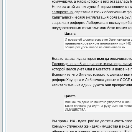
коммунизма, а марксистской в них оставалась 
Но из-за этой используемой терминологии кап
заморожена
, спрятана в своих облегченных ф
Капиталистичесакя эксплуатация обязана была
зацвела, к реформе Либермана в пользу приб
государственным капитализмом безо всяких к
Цитата:
И новые её формы вовсе не были связаны 
привилегированном положении при НЕ
общие ресурсы вовсе не оплачивали их.
Богатства эксплуататоров
всегда
оплачиваются
Распределение благ при советском социализм
которой велся учет
благ и богатств, а вовсе не
Вспомните, что Энгельс говорил о деньгах при
реформ Хрущева и Либермана деньги в СССР п
капитализме - из единиц учета они превратил
Цитата:
мне как-то даже не понятно упорство ныне
такая пропаганда идёт на руку именно ф
ИМУЩЕСТВА!
Вы правы, ИХ - идея: раб не должен иметь сво
Коммунистическая же идея: имущества в виде со
общества, ни у народа, ни у человечества. Всё