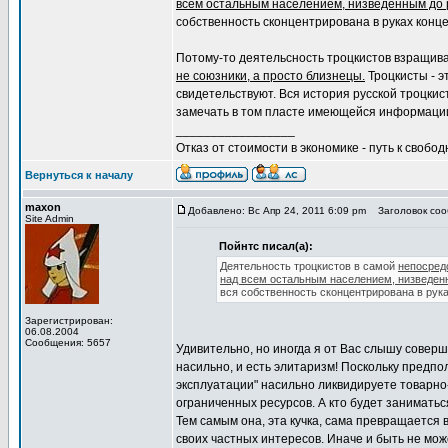
всем остальным населением, низведенным до 
собственность сконцентрирована в руках конц
Потому-то деятельсность троцкистов взращив
не союзники, а просто близнецы.
Троцкисты - э
свидетельствуют. Вся история русской троцкис
замечать в том пласте имеющейся информации,
_________________
Отказ от стоимости в экономике - путь к свобод
Вернуться к началу
maxon
Добавлено: Вс Апр 24, 2011 6:09 pm
Заголовок сооб
Site Admin
Пойнтс писал(а):
Деятельность троцкистов в самой
непосред
над всем остальным населением, низведенн
вся собственность сконцентрирована в рук
Зарегистрирован:
06.08.2004
Сообщения: 5657
Удивительно, но иногда я от Вас слышу соверш
насильно, и есть элитаризм! Поскольку предпол
эксплуатации" насильно ликвидируете товарн
ограниченных ресурсов. А кто будет занимат
Тем самым она, эта кучка, сама превращается 
своих частных интересов. Иначе и быть не мо