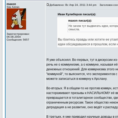
maxon
Добавлено: Вс Апр 24, 2011 3:44 pm
Заголовок сооб
Site Admin
Иван Кулиберов писал(а):
maxon писал(а):
Не зачем тут выдвигать идеи, кото
смысла.
Зарегистрирован:
06.08.2004
Вы боитесь правды или хотите ее утаи
Сообщения: 5657
идеи обсуждавшиеся в прошлом, если 
Я уже объяснял. Во-первых, тут в дискуссии и
речь не о коммунизме, а о коммуне, называя е
денежных отношений. Для коммунизма этого не 
"коммуной", то выяснится, что экспериментов с
можете записаться в коммуну к Арслану.
Во-вторых. Я в общем-то не против коммун, ес
настораживают призывы к НАСИЛЬНОМУ её введ
превращается в тоталитарное сообщество, где
ограниченным ресурсам. Такое общество неконк
деградация а не развитие, оно ведёт к распаду,
В третьих, я уже приводил научные доводы в 