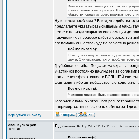
Пойнтс писал(а):
Кого и как ловит милиция, сколько и где пр
к ней стекается информация. И милиция же
обществу, среди которого водятся преступни
Ну и - в чем проблема ? В том, что действит
предлагаете указать разыскиваемым бандитам,
некоего периода закрытая информация должна
нарушениях в процессе работы с закрытой инф
его помощь общество будет с легкостью решать
Пойнтс писал(а):
Преступная подсистема и подсистема охраны
друга. Они ограждаются от проблем всего о
Грубейшая ошибка. Подсистема охраны поряд
участников постоянно наблюдает за органами 
повышения эффективности БОЛЬШЕЙ системы - 
фантазия, либо антиобщественые действия, 
Пойнтс писал(а):
Человек должен быть разносторонне ра
Говорили с вами об этом - вся разносторонне
например, сотня не освоеных областей. Где же
Вернуться к началу
Иван Кулиберов
Добавлено: Вс Апр 24, 2011 12:11 pm
Заголовок соо
Политик
Иванов писал(а):
Зарегистрирован: