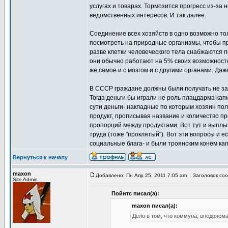
услугах и товарах. Тормозится прогресс из-з
ведомственных интересов. И так далее.
Соединение всех хозяйств в одно возможно тол
посмотреть на природные организмы, чтобы пр
разве клетки человеческого тела снабжаются п
они обычно работают на 5% своих возможносте
же самое и с мозгом и с другими органами. Даж
В СССР граждане должны были получать не зар
Тогда деньги бы играли не роль плацдарма кап
сути деньги- накладные по которым хозяин по
продукт, прописывая название и количество п
пропорций между продуктами. Вот тут и выплыв
труда (тоже "проклятый"). Вот эти вопросы и 
социальные блага- и были троянским конём к
Вернуться к началу
maxon
Добавлено: Пн Апр 25, 2011 7:05 am
Заголовок сооб
Site Admin
Пойнтс писал(а):
maxon писал(а):
Дело в том, что коммуна, внедряема