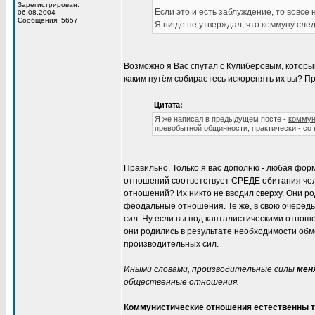
Зарегистрирован:
Если это и есть заблуждение, то вовсе 
06.08.2004
Сообщения: 5657
Я нигде не утверждал, что коммуну след
Возможно я Вас спутал с Кулиберовым, которы
каким путём собираетесь искоренять их вы? 
Цитата:
Я же написал в предыдущем посте -
коммун
превобытной общинности, практически - со 
Правильно. Только я вас дополню - любая фо
отношений соответствует СРЕДЕ обитания чело
отношений? Их никто не вводил сверху. Они р
феодальные отношения. Те же, в свою очередь
сил. Ну если вы под капталистическими отнош
они родились в результате необходимости обме
производительных сил.
Иными словами, производительные силы
мен
общественные отношения.
Коммунистические отношения естественны то