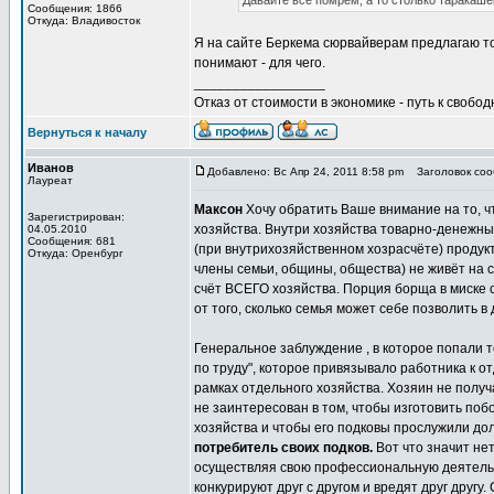
Давайте все помрем, а то столько таракаше
Сообщения: 1866
Откуда: Владивосток
Я на сайте Беркема сюрвайверам предлагаю то
понимают - для чего.
_________________
Отказ от стоимости в экономике - путь к свобод
Вернуться к началу
Иванов
Добавлено: Вс Апр 24, 2011 8:58 pm
Заголовок сооб
Лауреат
Максон
Хочу обратить Ваше внимание на то, 
Зарегистрирован:
хозяйства. Внутри хозяйства товарно-денежны
04.05.2010
Сообщения: 681
(при внутрихозяйственном хозрасчёте) продукт 
Откуда: Оренбург
члены семьи, общины, общества) не живёт на с
счёт ВСЕГО хозяйства. Порция борща в миске с
от того, сколько семья может себе позволить в
Генеральное заблуждение , в которое попали 
по труду", которое привязывало работника к 
рамках отдельного хозяйства. Хозяин не получа
не заинтересован в том, чтобы изготовить поб
хозяйства и чтобы его подковы прослужили до
потребитель своих подков.
Вот что значит нет
осуществляя свою профессиональную деятельно
конкурируют друг с другом и вредят друг друг