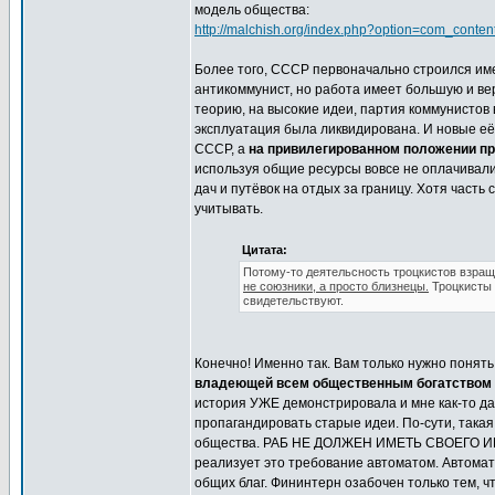
модель общества:
http://malchish.org/index.php?option=com_conte
Более того, СССР первоначально строился име
антикоммунист, но работа имеет большую и вер
теорию, на высокие идеи, партия коммунистов
эксплуатация была ликвидирована. И новые е
СССР, а
на привилегированном положении п
используя общие ресурсы вовсе не оплачивали 
дач и путёвок на отдых за границу. Хотя часть 
учитывать.
Цитата:
Потому-то деятельсность троцкистов взра
не союзники, а просто близнецы.
Троцкисты 
свидетельствуют.
Конечно! Именно так. Вам только нужно понять
владеющей всем общественным богатством 
история УЖЕ демонстрировала и мне как-то д
пропагандировать старые идеи. По-сути, така
общества. РАБ НЕ ДОЛЖЕН ИМЕТЬ СВОЕГО ИМУ
реализует это требование автоматом. Автомат
общих благ. Фининтерн озабочен только тем, ч