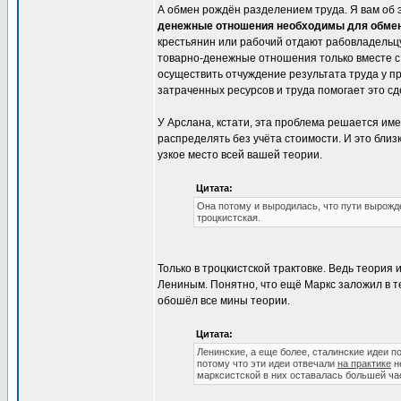
А обмен рождён разделением труда. Я вам об 
денежные отношения необходимы для обме
крестьянин или рабочий отдают рабовладельцу,
товарно-денежные отношения только вместе с 
осуществить отчуждение результата труда у пр
затраченных ресурсов и труда помогает это сд
У Арслана, кстати, эта проблема решается им
распределять без учёта стоимости. И это близ
узкое место всей вашей теории.
Цитата:
Она потому и выродилась, что пути вырожде
троцкистская.
Только в троцкистской трактовке. Ведь теория
Лениным. Понятно, что ещё Маркс заложил в т
обошёл все мины теории.
Цитата:
Ленинские, а еще более, сталинские идеи 
потому что эти идеи отвечали
на практике
н
марксистской в них оставалась большей ча