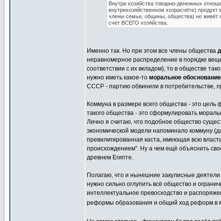
Внутри хозяйства товарно-денежных отноше
внутрихозяйственном хозрасчёте) продукт мо
члены семьи, общины, общества) не живёт н
счёт ВСЕГО хозяйства.
Именно так. Но при этом все члены общества
д
неравномерное распределение в порядке вещей
соответствии с их вкладом), то в обществе та
нужно иметь какое-то
моральное обоснование
СССР - партию обвинили в потребительстве, п
Коммуна в размере всего общества - это цель
такого общества - это сформулировать мораль
Лично я считаю, что подобное общество сущес
экономической модели напоминало коммуну (да
превилигированная каста, имеющая всю власть
происхождением". Ну а чем ещё объяснить сво
древнем Египте.
Полагаю, что и нынешние закулисные деятели н
нужно сильно оглупить всё общество и огранич
интеллектуальное превосходство и распоряжен
реформы образования и общий ход реформ в 