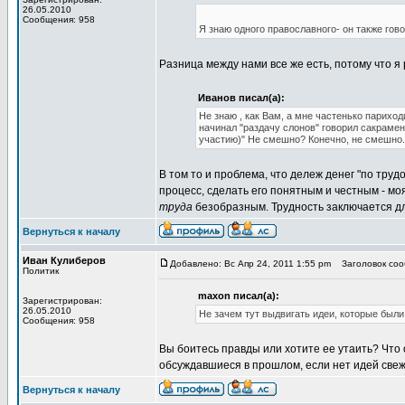
26.05.2010
Сообщения: 958
Я знаю одного православного- он также гов
Разница между нами все же есть, потому что я р
Иванов писал(а):
Не знаю , как Вам, а мне частенько париход
начинал "раздачу слонов" говорил сакраме
участию)" Не смешно? Конечно, не смешно.
В том то и проблема, что дележ денег "по тру
процесс, сделать его понятным и честным - мо
труда
безобразным. Трудность заключается дл
Вернуться к началу
Иван Кулиберов
Добавлено: Вс Апр 24, 2011 1:55 pm
Заголовок сооб
Политик
maxon писал(а):
Зарегистрирован:
26.05.2010
Не зачем тут выдвигать идеи, которые был
Сообщения: 958
Вы боитесь правды или хотите ее утаить? Что
обсуждавшиеся в прошлом, если нет идей све
Вернуться к началу