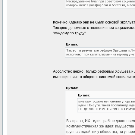
Распределение благ при советском социал
которой велся учет[/u] благ и богатств, а в
Конечно. Однако они не были основой эксплу
Товарно-денежные отношения при социализме -
"каждому по труду".
Цитата:
Так вот, в результате реформ Хрущева и Л
исполняют при капитализме - из единиц уч
Абсолютно верно. Только реформы Хрущёва и 
имеющие ничего общего с системой социализм
Цитата:
Цитата:
мне как-то даже не понятно упорс
идеи. По-сути, такая пропаганда и
НЕ ДОЛЖЕН ИМЕТЬ СВОЕГО ИМУ
Вы правы, ИХ - идея: раб не должен им
Коммунистическая же идея: имущества в
группы людей, ни у общества, ни у наро