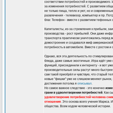
соответствии потребностей и производимого. И
за изменения потребностей. С развитием обще
не только пища, тепло и уют, но и современны
развлечения - телевизор, компьютер и пр. По
благ. Телефон - вместе с развитием тефонных 
Капиталисты, из-за стремления к прибыли, за
производства - рост прибылей. Они даже инфр
транспорта практически уничтожались перед в
домостроение и создавался миф американской 
потребность в автомобиле. Вместе с ростом и 
Однако, вся эта деятельность по стимулиров
блюда, даже самые экзотичные. Игра идёт уже
функций, присоединили к интернету - и вот у
производительные силы растут много быстрее 
сам такой приобрёл и чувствую, что старый т
новые "фишки" уже не слишком меняют рынок, 
достижения потолка я
описывал
.
Но самое важное следствие - это конечно
изме
грани в удволетворении потребностей
. Как с
удовлетворение потребностей человека сниж
отношения
. Это основа всего учения Маркса. 
общества. Всем ходом человеческой истории.