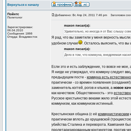
Вернуться к началу
Пойнтс
Добавлено: Вс Апр 24, 2011 7:46 pm
Заголовок сооб
Политолог
maxon писал(а):
Зарегистрирован:
06.04.2010
Удивительно, но иногда я от Вас слышу со
Сообщения: 1866
Откуда: Владивосток
Я рад, что вы заметили у меня верность мысли
удобном случае
. Осталось выяснить, что вы
maxon писал(а):
Дело в том, что коммуна, внедряемая насил
Если это и есть заблуждение, то вовсе не мое,
Я нигде не утверждал, что коммуну следует вво
предыдущем посте -
коммуна есть естественн
практически - со времен появления (создания!)
заменитель когтей, рогов и клыков, а
новое кач
как качеством. Общественность - это
естестве
Русское крестьянство веками жило этой естес
коммунизм, как коммунизм истинный.
Крестьянская община (с её
коммунистическим
и
практически вплоть до хрущевской (троцкистск
убийства Сталина и переворота. Кампания б
пролетаризированным
контингетом, против чег