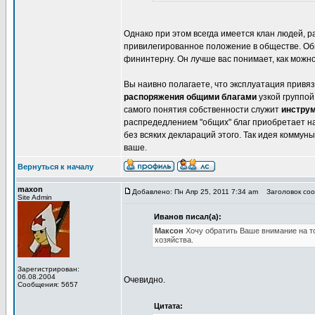
Однако при этом всегда имеется клан людей, 
привилегированное положение в обществе. Общ
фининтерну. Он лучше вас понимает, как можн
Вы наивно полагаете, что эксплуатация привя
распоряжения общими благами
узкой группой
самого понятия собственности служит
инстру
распредедлением "общих" благ приобретает над
без всяких деклараций этого. Так идея коммун
ваше.
Вернуться к началу
maxon
Добавлено: Пн Апр 25, 2011 7:34 am
Заголовок сооб
Site Admin
Иванов писал(а):
Максон
Хочу обратить Ваше внимание на т
хозяйства.
Зарегистрирован:
06.08.2004
Очевидно.
Сообщения: 5657
Цитата: