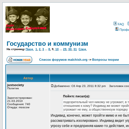
FAQ
Проф
Государство и коммунизм
На страницу
Пред.
1
,
2
,
3
...
8
,
9
,
10
...
29
,
30
,
31
След.
Список форумов malchish.org
->
Вопросы теории
Автор
justsociety
Добавлено: Сб Апр 23, 2011 8:32 pm
Заголовок сооб
Политик
Пойнтс писал(а):
Зарегистрирован:
21.03.2010
подозрительный чел никому не угрожает, в т
Сообщения: 740
отношению к кому? Индивид же может пройт
Откуда: moscow
угрожает не ему, а общественноум порядку
Индивид, конечно, может пройти мимо и не быт
рассматривать изолировано. Индивид видит угро
угрозу себе и предприняв какие-то действия, и