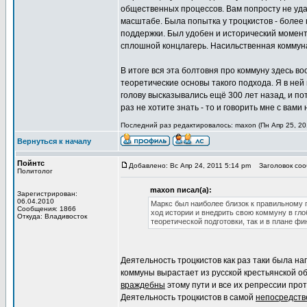
общественных процессов. Вам попросту не уда
масштабе. Была попытка у троцкистов - более 
поддержки. Был удобен и исторический момент.
сплошной концлагерь. Насильственная коммуна
В итоге вся эта болтовня про коммуну здесь в
теоретические основы такого подхода. Я в ней 
голову высказывались ещё 300 лет назад, и пото
раз не хотите знать - то и говорить мне с вами
Последний раз редактировалось: maxon (Пн Апр 25, 201
Вернуться к началу
Пойнтс
Добавлено: Вс Апр 24, 2011 5:14 pm
Заголовок сооб
Политолог
maxon писал(а):
Зарегистрирован:
06.04.2010
Маркс был наиболее близок к правильному
Сообщения: 1866
ход истории и внедрить свою коммуну в гло
Откуда: Владивосток
теоретической подготовки, так и в плане ф
Деятельность троцкистов как раз таки была 
коммуны вырастает из русской крестьянской 
враждебны
этому пути и все их репрессии про
Деятельность троцкистов в самой
непосредств