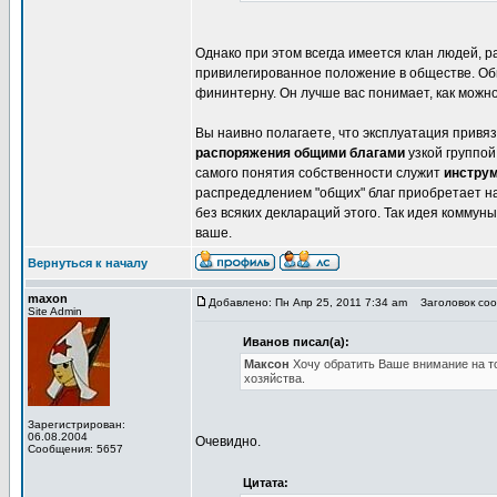
Однако при этом всегда имеется клан людей, 
привилегированное положение в обществе. Общ
фининтерну. Он лучше вас понимает, как можн
Вы наивно полагаете, что эксплуатация привя
распоряжения общими благами
узкой группой
самого понятия собственности служит
инстру
распредедлением "общих" благ приобретает над
без всяких деклараций этого. Так идея коммун
ваше.
Вернуться к началу
maxon
Добавлено: Пн Апр 25, 2011 7:34 am
Заголовок сооб
Site Admin
Иванов писал(а):
Максон
Хочу обратить Ваше внимание на т
хозяйства.
Зарегистрирован:
06.08.2004
Очевидно.
Сообщения: 5657
Цитата: