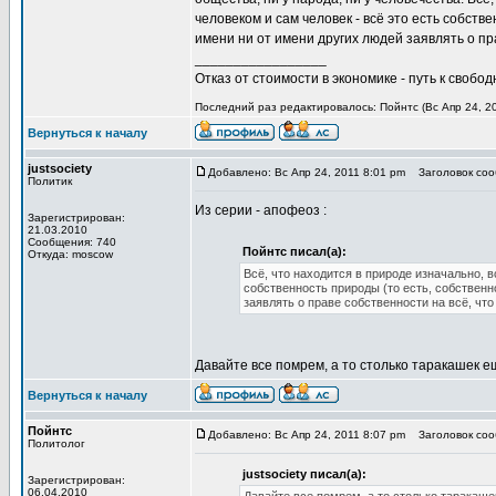
человеком и сам человек - всё это есть собств
имени ни от имени других людей заявлять о пр
_________________
Отказ от стоимости в экономике - путь к свобод
Последний раз редактировалось: Пойнтс (Вс Апр 24, 20
Вернуться к началу
justsociety
Добавлено: Вс Апр 24, 2011 8:01 pm
Заголовок сооб
Политик
Из серии - апофеоз :
Зарегистрирован:
21.03.2010
Сообщения: 740
Пойнтс писал(а):
Откуда: moscow
Всё, что находится в природе изначально, в
собственность природы (то есть, собственно
заявлять о праве собственности на всё, что
Давайте все помрем, а то столько таракашек ещ
Вернуться к началу
Пойнтс
Добавлено: Вс Апр 24, 2011 8:07 pm
Заголовок сооб
Политолог
justsociety писал(а):
Зарегистрирован:
06.04.2010