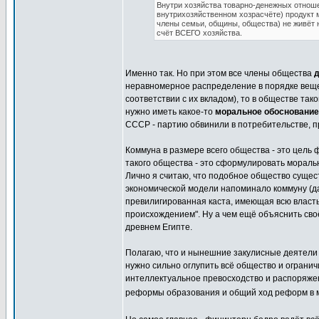
Внутри хозяйства товарно-денежных отноше
внутрихозяйственном хозрасчёте) продукт мо
члены семьи, общины, общества) не живёт н
счёт ВСЕГО хозяйства.
Именно так. Но при этом все члены общества
д
неравномерное распределение в порядке вещей
соответствии с их вкладом), то в обществе та
нужно иметь какое-то
моральное обоснование
СССР - партию обвинили в потребительстве, п
Коммуна в размере всего общества - это цель
такого общества - это сформулировать мораль
Лично я считаю, что подобное общество сущес
экономической модели напоминало коммуну (да
превилигированная каста, имеющая всю власть
происхождением". Ну а чем ещё объяснить сво
древнем Египте.
Полагаю, что и нынешние закулисные деятели н
нужно сильно оглупить всё общество и огранич
интеллектуальное превосходство и распоряжен
реформы образования и общий ход реформ в 