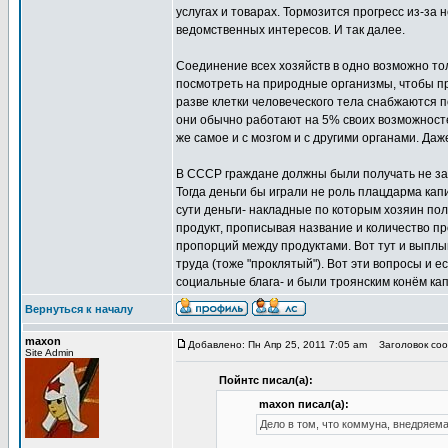
услугах и товарах. Тормозится прогресс из-з
ведомственных интересов. И так далее.
Соединение всех хозяйств в одно возможно тол
посмотреть на природные организмы, чтобы пр
разве клетки человеческого тела снабжаются п
они обычно работают на 5% своих возможносте
же самое и с мозгом и с другими органами. Даж
В СССР граждане должны были получать не зар
Тогда деньги бы играли не роль плацдарма кап
сути деньги- накладные по которым хозяин по
продукт, прописывая название и количество п
пропорций между продуктами. Вот тут и выплыв
труда (тоже "проклятый"). Вот эти вопросы и 
социальные блага- и были троянским конём к
Вернуться к началу
maxon
Добавлено: Пн Апр 25, 2011 7:05 am
Заголовок сооб
Site Admin
Пойнтс писал(а):
maxon писал(а):
Дело в том, что коммуна, внедряема