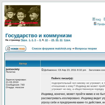
FAQ
Проф
Государство и коммунизм
На страницу
Пред.
1
,
2
,
3
...
8
,
9
,
10
...
29
,
30
,
31
След.
Список форумов malchish.org
->
Вопросы теории
Автор
justsociety
Добавлено: Сб Апр 23, 2011 8:32 pm
Заголовок сооб
Политик
Пойнтс писал(а):
Зарегистрирован:
21.03.2010
подозрительный чел никому не угрожает, в т
Сообщения: 740
отношению к кому? Индивид же может пройт
Откуда: moscow
угрожает не ему, а общественноум порядку
Индивид, конечно, может пройти мимо и не быт
рассматривать изолировано. Индивид видит угро
угрозу себе и предприняв какие-то действия, и