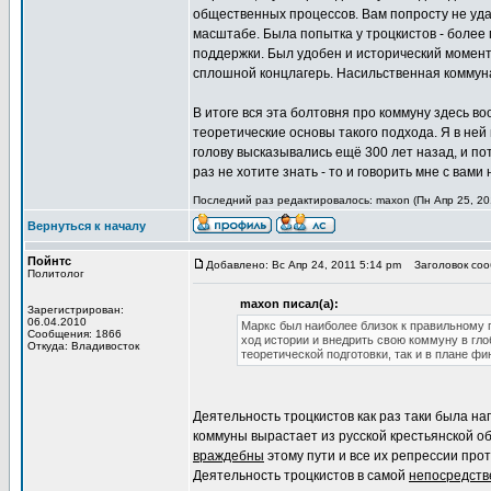
общественных процессов. Вам попросту не уда
масштабе. Была попытка у троцкистов - более 
поддержки. Был удобен и исторический момент.
сплошной концлагерь. Насильственная коммуна
В итоге вся эта болтовня про коммуну здесь в
теоретические основы такого подхода. Я в ней 
голову высказывались ещё 300 лет назад, и пото
раз не хотите знать - то и говорить мне с вами
Последний раз редактировалось: maxon (Пн Апр 25, 201
Вернуться к началу
Пойнтс
Добавлено: Вс Апр 24, 2011 5:14 pm
Заголовок сооб
Политолог
maxon писал(а):
Зарегистрирован:
06.04.2010
Маркс был наиболее близок к правильному
Сообщения: 1866
ход истории и внедрить свою коммуну в гло
Откуда: Владивосток
теоретической подготовки, так и в плане ф
Деятельность троцкистов как раз таки была 
коммуны вырастает из русской крестьянской 
враждебны
этому пути и все их репрессии про
Деятельность троцкистов в самой
непосредств