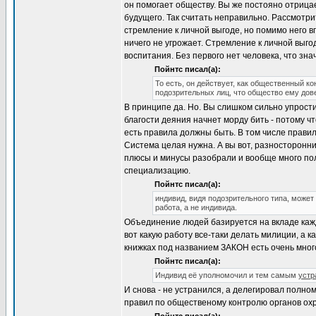
он помогает обществу. Вы же постояно отрицае
будущего. Так считать неправильно. Рассмотри
стремление к личной выгоде, но помимо него в
ничего не угрожает. Стремление к личной выгод
воспитания. Без первого нет человека, что знач
Пойнтс писал(а):
То есть, он действует, как общественный к
подозрительных лиц, что общество ему дове
В принципе да. Но. Вы слишком сильно упрости
благости деяния начнет морду бить - потому ч
есть правила должны быть. В том числе правил
Система целая нужна. А вы вот, разносторонн
плюсы и минусы разобрали и вообще много пол
специализацию.
Пойнтс писал(а):
индивид, видя подозрительного типа, может 
работа, а не индивида.
Объединение людей базируется на вкладе каждо
вот какую работу все-таки делать милиции, а 
книжках под названием ЗАКОН есть очень много
Пойнтс писал(а):
Индивид её уполномочил и тем самым
устр
И снова - не устранился, а делегировал полн
правил по общественому контролю органов ох