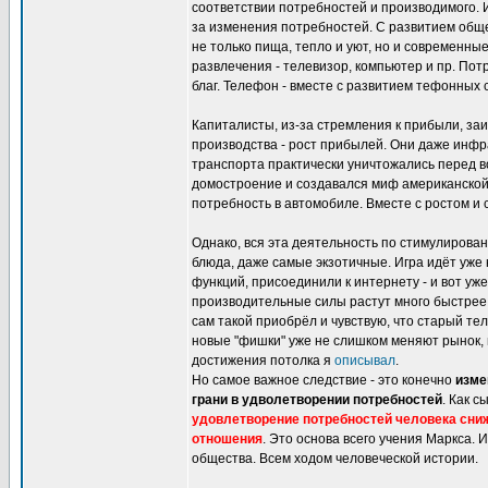
соответствии потребностей и производимого. И
за изменения потребностей. С развитием обще
не только пища, тепло и уют, но и современны
развлечения - телевизор, компьютер и пр. По
благ. Телефон - вместе с развитием тефонных 
Капиталисты, из-за стремления к прибыли, за
производства - рост прибылей. Они даже инфр
транспорта практически уничтожались перед в
домостроение и создавался миф американской 
потребность в автомобиле. Вместе с ростом и 
Однако, вся эта деятельность по стимулиров
блюда, даже самые экзотичные. Игра идёт уже
функций, присоединили к интернету - и вот у
производительные силы растут много быстрее 
сам такой приобрёл и чувствую, что старый т
новые "фишки" уже не слишком меняют рынок, 
достижения потолка я
описывал
.
Но самое важное следствие - это конечно
изме
грани в удволетворении потребностей
. Как с
удовлетворение потребностей человека сниж
отношения
. Это основа всего учения Маркса. 
общества. Всем ходом человеческой истории.