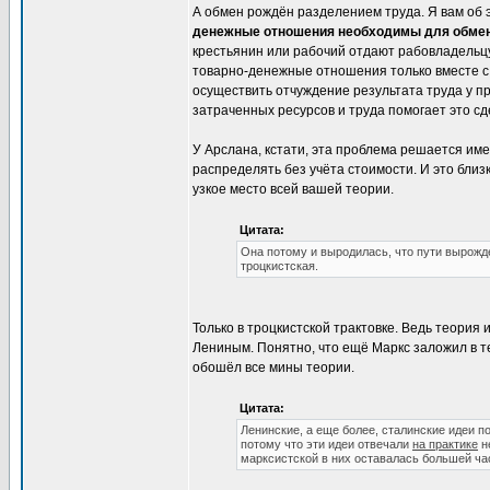
А обмен рождён разделением труда. Я вам об 
денежные отношения необходимы для обме
крестьянин или рабочий отдают рабовладельцу,
товарно-денежные отношения только вместе с 
осуществить отчуждение результата труда у пр
затраченных ресурсов и труда помогает это сд
У Арслана, кстати, эта проблема решается им
распределять без учёта стоимости. И это близ
узкое место всей вашей теории.
Цитата:
Она потому и выродилась, что пути вырожде
троцкистская.
Только в троцкистской трактовке. Ведь теория
Лениным. Понятно, что ещё Маркс заложил в т
обошёл все мины теории.
Цитата:
Ленинские, а еще более, сталинские идеи 
потому что эти идеи отвечали
на практике
н
марксистской в них оставалась большей ча