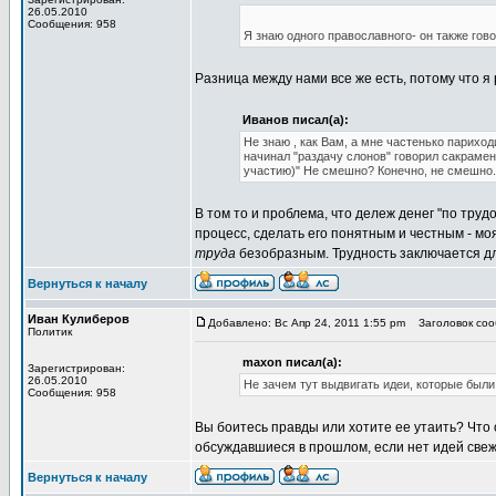
26.05.2010
Сообщения: 958
Я знаю одного православного- он также гов
Разница между нами все же есть, потому что я р
Иванов писал(а):
Не знаю , как Вам, а мне частенько париход
начинал "раздачу слонов" говорил сакраме
участию)" Не смешно? Конечно, не смешно.
В том то и проблема, что дележ денег "по тру
процесс, сделать его понятным и честным - мо
труда
безобразным. Трудность заключается дл
Вернуться к началу
Иван Кулиберов
Добавлено: Вс Апр 24, 2011 1:55 pm
Заголовок сооб
Политик
maxon писал(а):
Зарегистрирован:
26.05.2010
Не зачем тут выдвигать идеи, которые был
Сообщения: 958
Вы боитесь правды или хотите ее утаить? Что
обсуждавшиеся в прошлом, если нет идей све
Вернуться к началу