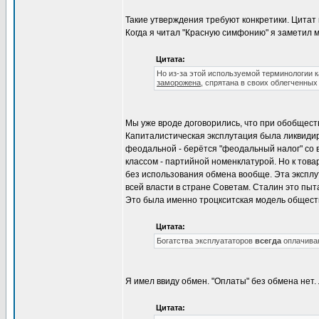
Такие утверждения требуют конкретики. Цитат 
Когда я читал "Красную симфонию" я заметил м
Цитата:
Но из-за этой используемой терминологии 
заморожена
, спрятана в своих облегченны
Мы уже вроде договорились, что при обобществ
Капиталистическая эксплутация была ликвидиро
феодальной - берётся "феодальный налог" со 
классом - партийной номенклатурой. Но к тов
без использования обмена вообще. Эта эксплу
всей власти в стране Советам. Сталин это пыта
Это была именно троцкситская модель общест
Цитата:
Богатства эксплуататоров
всегда
оплачива
Я имел ввиду обмен. "Оплаты" без обмена нет.
Цитата: