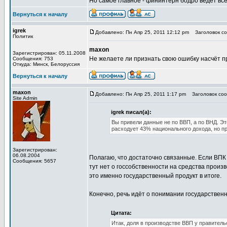
Но самое главное - фининтерн бодро ведёт всё 
Вернуться к началу
igrek
Добавлено: Пн Апр 25, 2011 12:12 pm
Заголовок соо
Политик
maxon
Зарегистрирован: 05.11.2008
Не желаете ли признать свою ошибку насчёт п
Сообщения: 753
Откуда: Минск, Белоруссия
Вернуться к началу
maxon
Добавлено: Пн Апр 25, 2011 1:17 pm
Заголовок сооб
Site Admin
igrek писал(а):
Вы привели данные не по ВВП, а по ВНД. Эт
расходует 43% национального дохода, но п
Зарегистрирован:
06.08.2004
Полагаю, что достаточно связанные. Если ВПК 
Сообщения: 5657
тут нет о госсобственности на средства произ
это именно государственный продукт в итоге.
Конечно, речь идёт о понимании государственн
Цитата:
Итак, доля в производстве ВВП у правитель