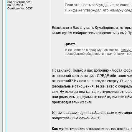
Зарегистрирован:
Если это и есть заблуждение, то вовсе 
06.08.2004
Сообщения: 5657
Я нигде не утверждал, что коммуну след
Возможно я Вас спутал с Кулиберовым, которы
каким путём собираетесь искоренять их вы? 
Цитата:
Я же написал в предыдущем посте -
коммун
превобытной общинности, практически - со 
Правильно. Только я вас дополню - любая фо
отношений соответствует СРЕДЕ обитания чело
отношений? Их никто не вводил сверху. Они р
феодальные отношения. Те же, в свою очередь
сил. Ну если вы под капталистическими отнош
они родились в результате необходимости обме
производительных сил.
Иными словами, производительные силы
мен
общественные отношения.
Коммунистические отношения естественны то