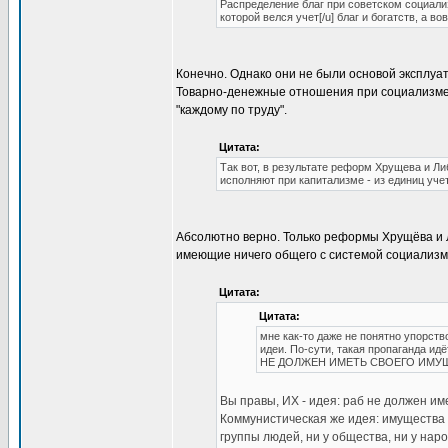
Распределение благ при советском социал
которой велся учет[/u] благ и богатств, а в
Конечно. Однако они не были основой эксплу
Товарно-денежные отношения при социализме -
"каждому по труду".
Цитата:
Так вот, в результате реформ Хрущева и Л
исполняют при капитализме - из единиц уч
Абсолютно верно. Только реформы Хрущёва и 
имеющие ничего общего с системой социализм
Цитата:
Цитата:
мне как-то даже не понятно упорс
идеи. По-сути, такая пропаганда и
НЕ ДОЛЖЕН ИМЕТЬ СВОЕГО ИМУ
Вы правы, ИХ - идея: раб не должен им
Коммунистическая же идея: имущества в
группы людей, ни у общества, ни у наро