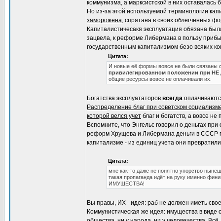
коммунизма, а марксистской в них оставалась 
Но из-за этой используемой терминологии кап
заморожена
, спрятана в своих облегченных ф
Капиталистичесакя эксплуатация обязана была
зацвела, к реформе Либермана в пользу приб
государственным капитализмом безо всяких к
Цитата:
И новые её формы вовсе не были связаны 
привилегированном положении при НЕ
общие ресурсы вовсе не оплачивали их.
Богатства эксплуататоров
всегда
оплачиваются
Распределение благ при советском социализм
которой велся учет
благ и богатств, а вовсе не
Вспомните, что Энгельс говорил о деньгах при
реформ Хрущева и Либермана деньги в СССР п
капитализме - из единиц учета они превратил
Цитата:
мне как-то даже не понятно упорство ныне
такая пропаганда идёт на руку именно ф
ИМУЩЕСТВА!
Вы правы, ИХ - идея: раб не должен иметь сво
Коммунистическая же идея: имущества в виде со
общества, ни у народа, ни у человечества. Всё