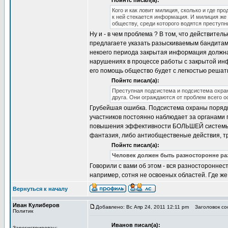
Пойнтс писал(а):
Кого и как ловит милиция, сколько и где пр
к ней стекается информация. И милиция же
обществу, среди которого водятся преступни
Ну и - в чем проблема ? В том, что действит
предлагаете указать разыскиваемым бандитам,
некоего периода закрытая информация должна
нарушениях в процессе работы с закрытой инф
его помощь общество будет с легкостью решать
Пойнтс писал(а):
Преступная подсистема и подсистема охраны
друга. Они ограждаются от проблем всего о
Грубейшая ошибка. Подсистема охраны поряд
участников постоянно наблюдает за органами 
повышения эффективности БОЛЬШЕЙ системы - 
фантазия, либо антиобщественые действия, 
Пойнтс писал(а):
Человек должен быть разносторонне ра
Говорили с вами об этом - вся разносторонне
например, сотня не освоеных областей. Где же
Вернуться к началу
Иван Кулиберов
Добавлено: Вс Апр 24, 2011 12:11 pm
Заголовок соо
Политик
Иванов писал(а):
Зарегистрирован: