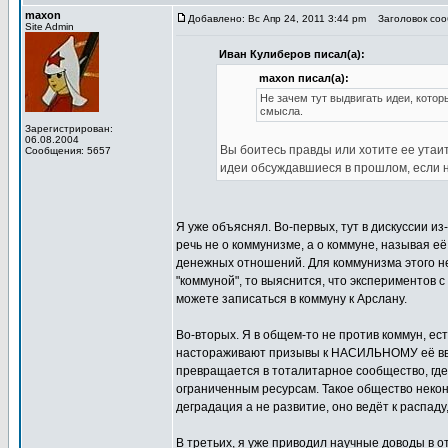
maxon
Добавлено: Вс Апр 24, 2011 3:44 pm
Заголовок сооб
Site Admin
Иван Кулиберов писал(а):
maxon писал(а):
Не зачем тут выдвигать идеи, кото
смысла.
Зарегистрирован:
06.08.2004
Вы боитесь правды или хотите ее утаи
Сообщения: 5657
идеи обсуждавшиеся в прошлом, если 
Я уже объяснял. Во-первых, тут в дискуссии и
речь не о коммунизме, а о коммуне, называя е
денежных отношений. Для коммунизма этого не 
"коммуной", то выяснится, что экспериментов с
можете записаться в коммуну к Арслану.
Во-вторых. Я в общем-то не против коммун, ес
настораживают призывы к НАСИЛЬНОМУ её введ
превращается в тоталитарное сообщество, где
ограниченным ресурсам. Такое общество неконк
деградация а не развитие, оно ведёт к распаду,
В третьих, я уже приводил научные доводы в 