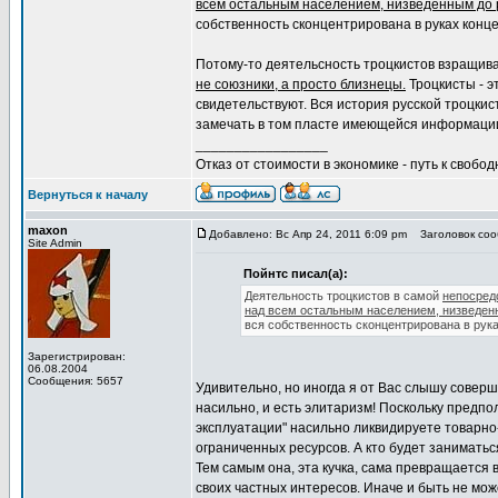
всем остальным населением, низведенным до 
собственность сконцентрирована в руках конц
Потому-то деятельсность троцкистов взращив
не союзники, а просто близнецы.
Троцкисты - э
свидетельствуют. Вся история русской троцкис
замечать в том пласте имеющейся информации,
_________________
Отказ от стоимости в экономике - путь к свобод
Вернуться к началу
maxon
Добавлено: Вс Апр 24, 2011 6:09 pm
Заголовок сооб
Site Admin
Пойнтс писал(а):
Деятельность троцкистов в самой
непосред
над всем остальным населением, низведенн
вся собственность сконцентрирована в рук
Зарегистрирован:
06.08.2004
Сообщения: 5657
Удивительно, но иногда я от Вас слышу соверш
насильно, и есть элитаризм! Поскольку предпол
эксплуатации" насильно ликвидируете товарн
ограниченных ресурсов. А кто будет занимат
Тем самым она, эта кучка, сама превращается 
своих частных интересов. Иначе и быть не мо