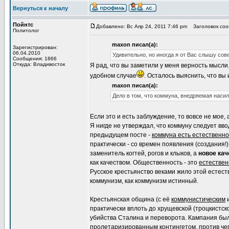
Вернуться к началу
Пойнтс
Добавлено: Вс Апр 24, 2011 7:46 pm
Заголовок сооб
Политолог
maxon писал(а):
Зарегистрирован:
06.04.2010
Удивительно, но иногда я от Вас слышу со
Сообщения: 1866
Откуда: Владивосток
Я рад, что вы заметили у меня верность мысли
удобном случае
. Осталось выяснить, что вы
maxon писал(а):
Дело в том, что коммуна, внедряемая насил
Если это и есть заблуждение, то вовсе не мое,
Я нигде не утверждал, что коммуну следует вво
предыдущем посте -
коммуна есть естественн
практически - со времен появления (создания!)
заменитель когтей, рогов и клыков, а
новое кач
как качеством. Общественность - это
естестве
Русское крестьянство веками жило этой естес
коммунизм, как коммунизм истинный.
Крестьянская община (с её
коммунистическим
и
практически вплоть до хрущевской (троцкистск
убийства Сталина и переворота. Кампания б
пролетаризированным
контингетом, против чег