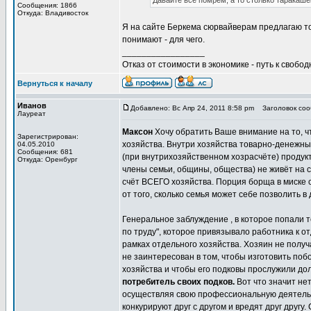
Давайте все помрем, а то столько таракаше
Сообщения: 1866
Откуда: Владивосток
Я на сайте Беркема сюрвайверам предлагаю то
понимают - для чего.
_________________
Отказ от стоимости в экономике - путь к свобод
Вернуться к началу
Иванов
Добавлено: Вс Апр 24, 2011 8:58 pm
Заголовок сооб
Лауреат
Максон
Хочу обратить Ваше внимание на то, 
Зарегистрирован:
хозяйства. Внутри хозяйства товарно-денежны
04.05.2010
Сообщения: 681
(при внутрихозяйственном хозрасчёте) продукт 
Откуда: Оренбург
члены семьи, общины, общества) не живёт на с
счёт ВСЕГО хозяйства. Порция борща в миске с
от того, сколько семья может себе позволить в
Генеральное заблуждение , в которое попали 
по труду", которое привязывало работника к 
рамках отдельного хозяйства. Хозяин не получа
не заинтересован в том, чтобы изготовить поб
хозяйства и чтобы его подковы прослужили до
потребитель своих подков.
Вот что значит нет
осуществляя свою профессиональную деятельно
конкурируют друг с другом и вредят друг друг