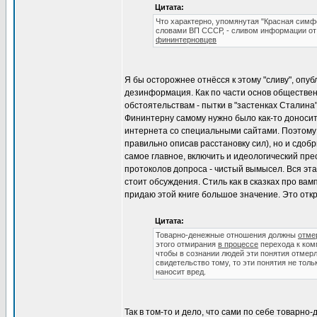
Цитата:
Что характерно, упомянутая "Красная симф
словами ВП СССР, - сливом информации о
фининтерновцев
Я бы осторожнее отнёсся к этому "сливу", опу
дезинформация. Как по части основ обществен
обстоятельствам - пытки в "застенках Сталина"
Фининтерну самому нужно было как-то доносить
интернета со специальными сайтами. Поэтому
правильно описав расстановку сил), но и сдоб
самое главное, включить и идеологический пре
протоколов допроса - чистый вымысел. Вся эта
стоит обсуждения. Стиль как в сказках про ва
придаю этой книге большое значение. Это отк
Цитата:
Товарно-денежные отношения должны
отме
этого отмирания
в процессе
перехода к ком
чтобы в сознании людей эти понятия отмер
свидетельство тому, то эти понятия не тол
наносит вред.
Так в том-то и дело, что сами по себе товарн