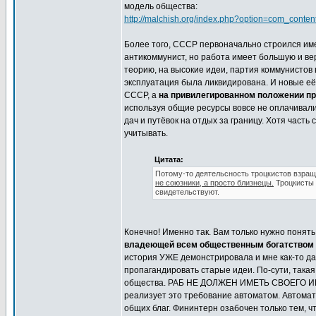
модель общества:
http://malchish.org/index.php?option=com_conte
Более того, СССР первоначально строился име
антикоммунист, но работа имеет большую и вер
теорию, на высокие идеи, партия коммунистов
эксплуатация была ликвидирована. И новые е
СССР, а
на привилегированном положении п
используя общие ресурсы вовсе не оплачивали 
дач и путёвок на отдых за границу. Хотя часть 
учитывать.
Цитата:
Потому-то деятельсность троцкистов взра
не союзники, а просто близнецы.
Троцкисты 
свидетельствуют.
Конечно! Именно так. Вам только нужно понять
владеющей всем общественным богатством 
история УЖЕ демонстрировала и мне как-то д
пропагандировать старые идеи. По-сути, така
общества. РАБ НЕ ДОЛЖЕН ИМЕТЬ СВОЕГО ИМУ
реализует это требование автоматом. Автомат
общих благ. Фининтерн озабочен только тем, ч