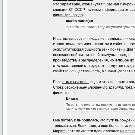
Что характерно, упомянутая "Красная симфони
словами ВП СССР, - сливом информации от с
фининтерновцев
maxon писал(а):
Вы поймите, если вы под лозунгами "уничт
И в этом вопросе я никогда не предлагал ник
с понятиями стоимость, капитал и собственнос
эксплуататорская сущность этих понятий. Для 
повседневной жизни своей коммуны наглядно-в
производства и распределения, но и любое их
отчуждает людей от труда, от продуктов труда,
свойство - общественность, а значит, делает и
Если
втолковывание
людям этих простых выводо
Спока
бесконечным маршем по граблям
, пока
фининтерна.
Цитата:
То есть, не смотря на теорию, на высокие 
капиталистическая эксплуатация была ликв
Она потому и выродилась, что пути вырождения
троцкистская. Ленинские, а еще более, стали
Маркса
, потому что эти идеи отвечали
на прак