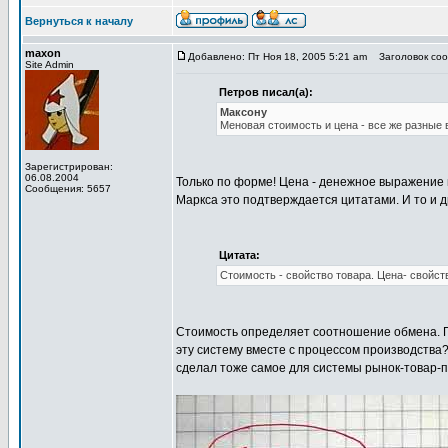
Вернуться к началу
maxon
Добавлено: Пт Ноя 18, 2005 5:21 am
Заголовок соо
Site Admin
Петров писал(а):
Максону
Меновая стоимость и цена - все же разные 
Зарегистрирован:
06.08.2004
Только по форме! Цена - денежное выражение м
Сообщения: 5657
Маркса это подтверждается цитатами. И то и 
Цитата:
Стоимость - свойство товара. Цена- свойст
Стоимость определяет соотношение обмена. По
эту систему вместе с процессом производств
сделал тоже самое для системы рынок-товар-п