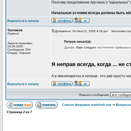
Поэтому предложение Арслана о "идеальных" на
Начальные условия всегда должны быть абс
Вернуться к началу
Тепляков
Добавлено: Пн Ноя 21, 2005 4:29 pm
Заголовок сооб
Лауреат
Петров писал(а):
Зарегистрирован:
19.09.2005
Думаю,
Вам следует
постепенно привыкать
Сообщения: 554
Откуда: Харьков
Я неправ всегда, когда ... не 
А в чём конкретно я неправ - это уже просто ч
Вернуться к началу
Показать сообщения:
Список форумов malchish.org
->
Вопросы
Страница
2
из
7