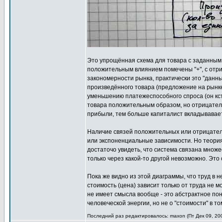
Это упрощённая схема для товара с заданным 
положительным влиянием помечены "+", с отри
закономерности рынка, практически это "данн
произведённого товара (предложение на рынке
уменьшению платежеспособного спроса (он кста
товара положительным образом, но отрицатель
прибыли, тем больше капиталист вкладывавает
Наличие связей положительных или отрицатель
или экспоненциальные зависимости. Но теория
достаточо увидеть, что система связана множ
только через какой-то другой невозможно. Это
Пока же видно из этой диаграммы, что труд в 
стоимость (цена) зависит только от труда не 
не имеет смысла вообще - это абстрактное по
человеческой энергии, но не о "стоимости" в т
Последний раз редактировалось: maxon (Пт Дек 09, 200