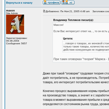
Вернуться к началу
maxon
Добавлено: Пн Ноя 21, 2005 4:48 am
Заголовок сооб
Site Admin
Владимир Тепляков писал(а):
Максон!
Если Вас интересует ответ на..., то он есть 
Зарегистрирован:
Цитата:
06.08.2004
...говоря о товарах, их меновой ст
Сообщения: 5657
только такие товары, количество к
действие конкуренции не подвергае
При таких оговорках "теория" Маркса - 
Даже при такой "оговорке" трудовая теория ст
даёт потребитель, а не производитель. Потреб
товара, его интересует потребительские качест
Конечно процесс выравнивания нормы прибыли
на производство товара, а значит и с зарабо
товара в момент выравнивания прибыли к средн
определяется состоянием рынка труда, уровне