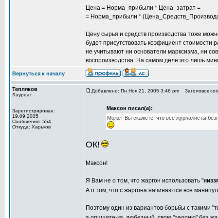
Цена = Норма_прибыли * Цена_затрат =
= Норма_прибыли * (Цена_Средств_Производ
Цену сырья и средств производства тоже можн
будет присутствовать коэфициент стоимости р
не учитывают ни основатели марксизма, ни со
воспроизводства. На самом деле это лишь мин
Вернуться к началу
Тепляков
Добавлено: Пн Ноя 21, 2005 3:46 pm
Заголовок сооб
Лауреат
Максон писал(а):
Зарегистрирован:
19.09.2005
Может Вы скажете, что все журналисты безг
Сообщения: 554
Откуда: Харьков
ОК!
Максон!
Я Вам не о том, что жаргон использовать "
низз
А о том, что с жаргона начинаются все манипу
Поэтому один из вариантов борьбы с такими "т
а опишите-ка, любезный, свою "теорию" без жа