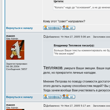
Цитата:
"Копать" надо до "основания", а не до мнения
Кому этот "совет" направлен?
Вернуться к началу
maxon
Добавлено: Чт Ноя 17, 2005 5:06 am
Заголовок соо
Site Admin
Владимир Тепляков писал(а):
Больше Ваши тексты комментировать не бу
"Не вконя корм!"
Зарегистрирован:
06.08.2004
Тепляков
, умерьте Ваши эмоции. Ваши оце
Сообщения: 5657
дело, но прекратите личные нападки.
Мнение Петрова по поводу стоимости достаточ
этого делать оценку способностям людей? Вы у
Тогда зачем вообще Вам участвовать в дискусс
Вернуться к началу
maxon
Добавлено: Чт Ноя 17, 2005 5:17 am
Заголовок сооб
Site Admin