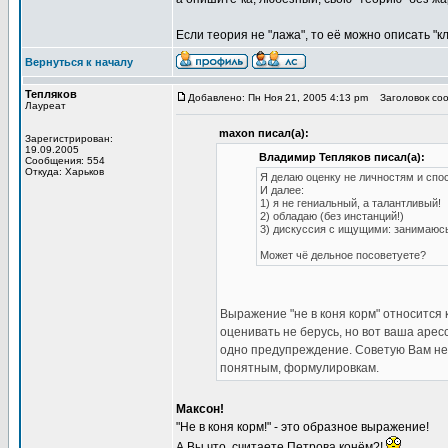
Если теория не "лажа", то её можно описать "к
Вернуться к началу
Тепляков
Добавлено: Пн Ноя 21, 2005 4:13 pm
Заголовок соо
Лауреат
maxon писал(а):
Зарегистрирован:
19.09.2005
Владимир Тепляков писал(а):
Сообщения: 554
Откуда: Харьков
Я делаю оценку не личностям и спо
И далее:
1) я не гениальный, а талантливый!
2) обладаю (без инстанций!)
3) дискуссия с ищущими: занимаюсь
Может чё дельное посоветуете?
Выражение "не в коня корм" относится
оценивать не берусь, но вот ваша арес
одно предупреждение. Советую Вам не 
понятным, формулировкам.
Максон!
"Не в коня корм!" - это образное выражение!
А Вы что, считаете Петрова конём?!