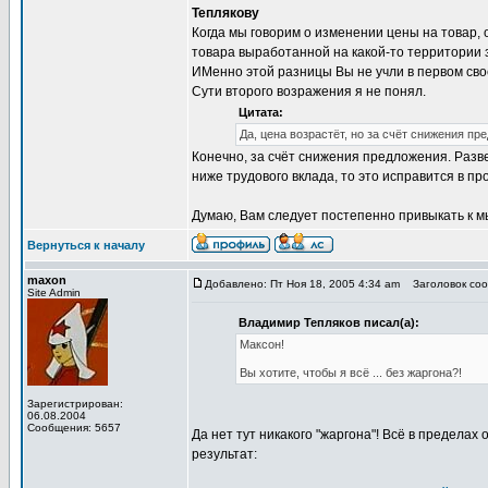
Теплякову
Когда мы говорим о изменении цены на товар, 
товара выработанной на какой-то территории з
ИМенно этой разницы Вы не учли в первом св
Сути второго возражения я не понял.
Цитата:
Да, цена возрастёт, но за счёт снижения пр
Конечно, за счёт снижения предложения. Разве
ниже трудового вклада, то это исправится в п
Думаю, Вам следует постепенно привыкать к м
Вернуться к началу
maxon
Добавлено: Пт Ноя 18, 2005 4:34 am
Заголовок сообщ
Site Admin
Владимир Тепляков писал(а):
Максон!
Вы хотите, чтобы я всё ... без жаргона?!
Зарегистрирован:
06.08.2004
Сообщения: 5657
Да нет тут никакого "жаргона"! Всё в предела
результат: