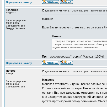
Вернуться к началу
Тепляков
Добавлено: Чт Ноя 17, 2005 5:31 pm
Заголовок сооб
Лауреат
Максон!
Зарегистрирован:
19.09.2005
Сообщения: 554
Если Вас интересует ответ на..., то он есть у Р
Откуда: Харьков
Цитата:
...говоря о товарах, их меновой стоимости
товары, количество которых может быть ув
подвергается никаким ограничениям.
При таких оговорках "теория" Маркса - 100%!
Вернуться к началу
Петров
Добавлено: Чт Ноя 17, 2005 5:43 pm
Заголовок сооб
Автор
Максону
Зарегистрирован:
Меновая стоимость и цена - все же разные вещ
10.08.2004
Сообщения: 282
Стоимость - свойство товара. Цена- свойство 
же, как и Вы. мое замечание относится не к п
оно исходит из общих рассуждений Менгера. Ф
цитате противоречит этому пониманию. Об ост