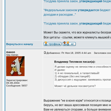
"Госдума приняла закон,
утверждающий
бюдже
"Федеральным законом
утверждается
бюджет 
доходам и расходам..."
"Госдума приняла закон,
утверждающий
бюдже
Может Вы скажете, что все журналисты безграм
Все цитаты - ссылки, можете кликнуть мышкой 
Вернуться к началу
maxon
Добавлено: Пт Ноя 18, 2005 4:44 am
Заголовок соо
Site Admin
Владимир Тепляков писал(а):
Я делаю оценку не личностям и способностя
И далее:
1) я не гениальный, а талантливый!
2) обладаю (без инстанций!)
3) дискуссия с ищущими: занимаюсь пропаг
Зарегистрирован:
06.08.2004
Сообщения: 5657
Может чё дельное посоветуете?
Выражение "не в коня корм" относится к пози
берусь, но вот ваша арессивная позиция мне н
Вам не увлекаться спорами, а больше внимани