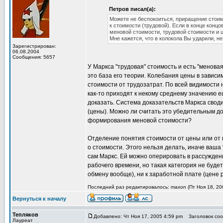
Петров писал(а):
Можете не беспокоиться, приращение стоим
к стоимости (трудовой). Если в конце конц
меновой стоимости, трудовой стоимости и ц
Мне кажется, что в колокола Вы ударили, не
Зарегистрирован:
06.08.2004
Сообщения: 5657
У Маркса "трудовая" стоимость и есть "меновая
это база его теории. Колебания цены в завис
стоимости от трудозатрат. По всей видимости н
как-то приходят к некому среднему значению е
доказать. Система доказательств Маркса своди
(цены). Можно ли считать это убедительным 
формирования меновой стоимости?
Отделение понятия стоимости от цены или от
о стоимости. Этого нельзя делать, иначе ваша
сам Маркс. Ей можно оперировать в рассуждени
рабочего времени, но такая категория не будет
обмену вообще), ни к заработной плате (цене 
Последний раз редактировалось: maxon (Пт Ноя 18, 200
Вернуться к началу
Тепляков
Добавлено: Чт Ноя 17, 2005 4:59 pm
Заголовок сообщ
Лауреат