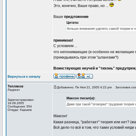
Это, конечно, Ваше право, но ...
Ваше
предложение
Цитата:
больше внимания уделять самой теории и 
принимаю!
С условием ...
что непонимающие (и особенно не желающие 
(прикидываясь при этом "шлангами"!)
Воинствующих неучей и "тихонь" предупреж
Вернуться к началу
Тепляков
Добавлено: Пн Ноя 21, 2005 4:22 pm
Заголовок сооб
Лауреат
Максон писал(а):
Зарегистрирован:
19.09.2005
Даже при такой "оговорке" трудовая теория
Сообщения: 554
Откуда: Харьков
Максон!
Какая разница, "работает" теория или нет? (ж
Всё дело-то всё в том, что таких условий нигде 