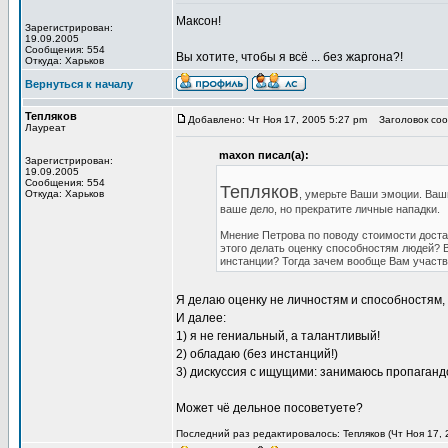
Максон!
Зарегистрирован:
19.09.2005
Сообщения: 554
Вы хотите, чтобы я всё ... без жаргона?!
Откуда: Харьков
Вернуться к началу
Тепляков
Добавлено: Чт Ноя 17, 2005 5:27 pm
Заголовок соо
Лауреат
maxon писал(а):
Зарегистрирован:
19.09.2005
Сообщения: 554
Тепляков
Откуда: Харьков
, умерьте Ваши эмоции. Ваши
ваше дело, но прекратите личные нападки.
Мнение Петрова по поводу стоимости доста
этого делать оценку способностям людей? В
инстанции? Тогда зачем вообще Вам участв
Я делаю оценку не личностям и способностям,
И далее:
1) я не гениальный, а талантливый!
2) обладаю (без инстанций!)
3) дискуссия с ищущими: занимаюсь пропаганд
Может чё дельное посоветуете?
Последний раз редактировалось: Тепляков (Чт Ноя 17, 