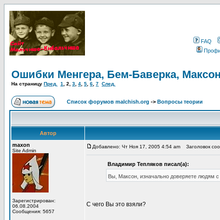
FAQ
Проф
Ошибки Менгера, Бем-Баверка, Максон
На страницу
Пред.
1
,
2
,
3
,
4
,
5
,
6
,
7
След.
Список форумов malchish.org
->
Вопросы теории
Автор
maxon
Добавлено: Чт Ноя 17, 2005 4:54 am
Заголовок сооб
Site Admin
Владимир Тепляков писал(а):
Вы, Максон, изначально доверяете людям с
Зарегистрирован:
С чего Вы это взяли?
06.08.2004
Сообщения: 5657