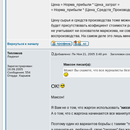
Цена = Норма_прибыли * Цена_затрат =
= Норма_прибыли * (Цена_Средств_Производ
Цену сырья и средств производства тоже можн
будет присутствовать коэфициент стоимости р
не учитывают ни основатели марксизма, ни со
воспроизводства. На самом деле это лишь мин
Вернуться к началу
Тепляков
Добавлено: Пн Ноя 21, 2005 3:46 pm
Заголовок сооб
Лауреат
Максон писал(а):
Зарегистрирован:
19.09.2005
Может Вы скажете, что все журналисты безг
Сообщения: 554
Откуда: Харьков
ОК!
Максон!
Я Вам не о том, что жаргон использовать "
низз
А о том, что с жаргона начинаются все манипу
Поэтому один из вариантов борьбы с такими "т
а опишите-ка, любезный, свою "теорию" без жа