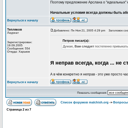
Поэтому предложение Арслана о "идеальных" на
Начальные условия всегда должны быть абс
Вернуться к началу
Тепляков
Добавлено: Пн Ноя 21, 2005 4:29 pm
Заголовок сооб
Лауреат
Петров писал(а):
Зарегистрирован:
19.09.2005
Думаю,
Вам следует
постепенно привыкать
Сообщения: 554
Откуда: Харьков
Я неправ всегда, когда ... не 
А в чём конкретно я неправ - это уже просто ч
Вернуться к началу
Показать сообщения:
Список форумов malchish.org
->
Вопросы
Страница
2
из
7