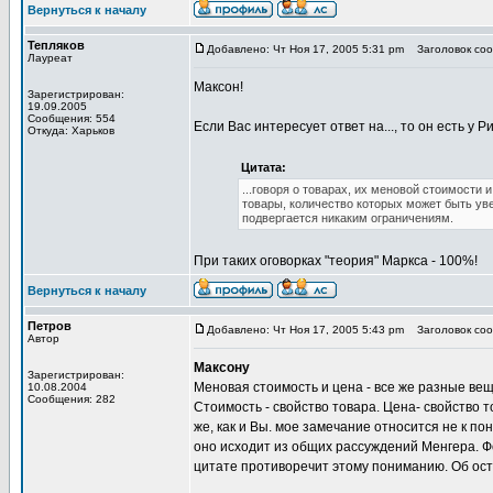
Вернуться к началу
Тепляков
Добавлено: Чт Ноя 17, 2005 5:31 pm
Заголовок сооб
Лауреат
Максон!
Зарегистрирован:
19.09.2005
Сообщения: 554
Если Вас интересует ответ на..., то он есть у Р
Откуда: Харьков
Цитата:
...говоря о товарах, их меновой стоимости
товары, количество которых может быть ув
подвергается никаким ограничениям.
При таких оговорках "теория" Маркса - 100%!
Вернуться к началу
Петров
Добавлено: Чт Ноя 17, 2005 5:43 pm
Заголовок сооб
Автор
Максону
Зарегистрирован:
Меновая стоимость и цена - все же разные вещ
10.08.2004
Сообщения: 282
Стоимость - свойство товара. Цена- свойство 
же, как и Вы. мое замечание относится не к п
оно исходит из общих рассуждений Менгера. Ф
цитате противоречит этому пониманию. Об ост