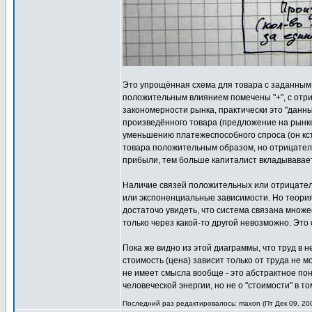
Это упрощённая схема для товара с заданным 
положительным влиянием помечены "+", с отри
закономерности рынка, практически это "данн
произведённого товара (предложение на рынке
уменьшению платежеспособного спроса (он кста
товара положительным образом, но отрицатель
прибыли, тем больше капиталист вкладывавает
Наличие связей положительных или отрицатель
или экспоненциальные зависимости. Но теория
достаточо увидеть, что система связана множ
только через какой-то другой невозможно. Это
Пока же видно из этой диаграммы, что труд в 
стоимость (цена) зависит только от труда не 
не имеет смысла вообще - это абстрактное по
человеческой энергии, но не о "стоимости" в т
Последний раз редактировалось: maxon (Пт Дек 09, 200