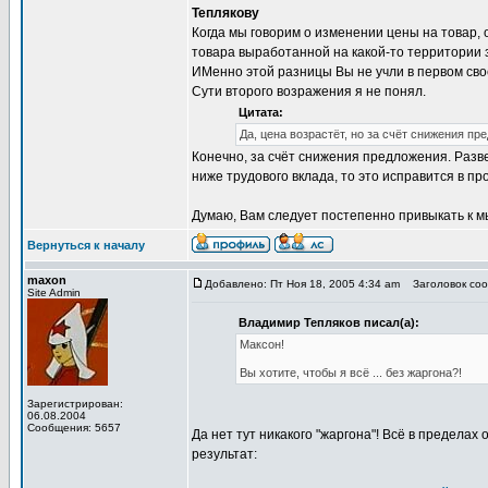
Теплякову
Когда мы говорим о изменении цены на товар, 
товара выработанной на какой-то территории з
ИМенно этой разницы Вы не учли в первом св
Сути второго возражения я не понял.
Цитата:
Да, цена возрастёт, но за счёт снижения пр
Конечно, за счёт снижения предложения. Разве
ниже трудового вклада, то это исправится в п
Думаю, Вам следует постепенно привыкать к м
Вернуться к началу
maxon
Добавлено: Пт Ноя 18, 2005 4:34 am
Заголовок сообщ
Site Admin
Владимир Тепляков писал(а):
Максон!
Вы хотите, чтобы я всё ... без жаргона?!
Зарегистрирован:
06.08.2004
Сообщения: 5657
Да нет тут никакого "жаргона"! Всё в предела
результат: