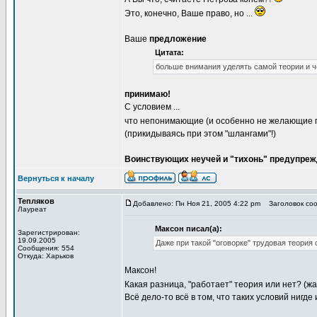
Это, конечно, Ваше право, но ...
Ваше
предложение
Цитата:
больше внимания уделять самой теории и 
принимаю!
С условием ...
что непонимающие (и особенно не желающие 
(прикидываясь при этом "шлангами"!)
Воинствующих неучей и "тихонь" предупреж
Вернуться к началу
Тепляков
Добавлено: Пн Ноя 21, 2005 4:22 pm
Заголовок сооб
Лауреат
Максон писал(а):
Зарегистрирован:
19.09.2005
Даже при такой "оговорке" трудовая теория
Сообщения: 554
Откуда: Харьков
Максон!
Какая разница, "работает" теория или нет? (ж
Всё дело-то всё в том, что таких условий нигде 