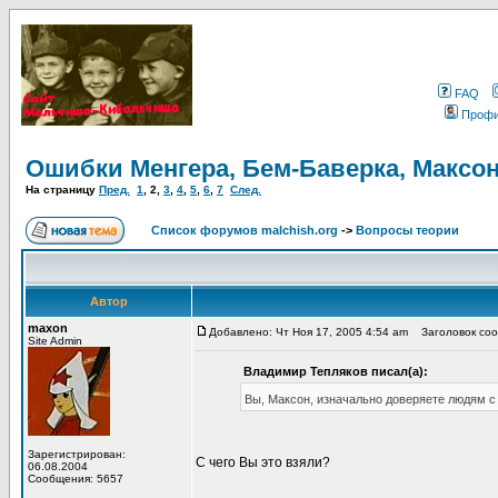
FAQ
Проф
Ошибки Менгера, Бем-Баверка, Максон
На страницу
Пред.
1
,
2
,
3
,
4
,
5
,
6
,
7
След.
Список форумов malchish.org
->
Вопросы теории
Автор
maxon
Добавлено: Чт Ноя 17, 2005 4:54 am
Заголовок сооб
Site Admin
Владимир Тепляков писал(а):
Вы, Максон, изначально доверяете людям с
Зарегистрирован:
С чего Вы это взяли?
06.08.2004
Сообщения: 5657