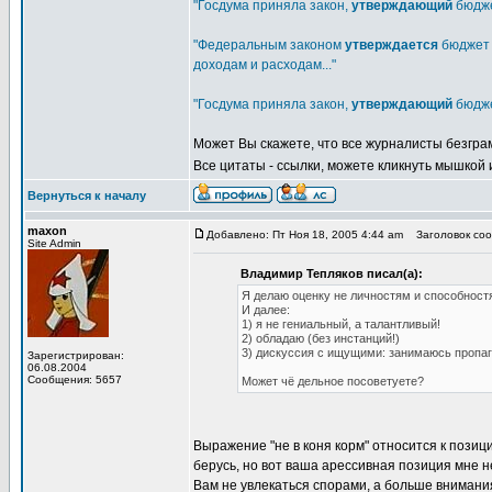
"Госдума приняла закон,
утверждающий
бюдже
"Федеральным законом
утверждается
бюджет 
доходам и расходам..."
"Госдума приняла закон,
утверждающий
бюдже
Может Вы скажете, что все журналисты безграм
Все цитаты - ссылки, можете кликнуть мышкой 
Вернуться к началу
maxon
Добавлено: Пт Ноя 18, 2005 4:44 am
Заголовок соо
Site Admin
Владимир Тепляков писал(а):
Я делаю оценку не личностям и способностя
И далее:
1) я не гениальный, а талантливый!
2) обладаю (без инстанций!)
3) дискуссия с ищущими: занимаюсь пропаг
Зарегистрирован:
06.08.2004
Сообщения: 5657
Может чё дельное посоветуете?
Выражение "не в коня корм" относится к пози
берусь, но вот ваша арессивная позиция мне н
Вам не увлекаться спорами, а больше внимани