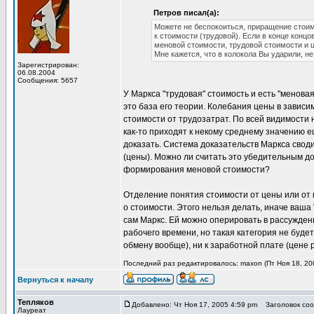
Петров писал(а):
Можете не беспокоиться, приращение стоим
к стоимости (трудовой). Если в конце конц
меновой стоимости, трудовой стоимости и ц
Мне кажется, что в колокола Вы ударили, не
Зарегистрирован:
06.08.2004
Сообщения: 5657
У Маркса "трудовая" стоимость и есть "меновая
это база его теории. Колебания цены в завис
стоимости от трудозатрат. По всей видимости н
как-то приходят к некому среднему значению е
доказать. Система доказательств Маркса своди
(цены). Можно ли считать это убедительным 
формирования меновой стоимости?
Отделение понятия стоимости от цены или от
о стоимости. Этого нельзя делать, иначе ваша
сам Маркс. Ей можно оперировать в рассуждени
рабочего времени, но такая категория не будет
обмену вообще), ни к заработной плате (цене 
Последний раз редактировалось: maxon (Пт Ноя 18, 200
Вернуться к началу
Тепляков
Добавлено: Чт Ноя 17, 2005 4:59 pm
Заголовок сообщ
Лауреат