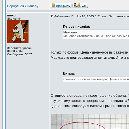
Вернуться к началу
maxon
Добавлено: Пт Ноя 18, 2005 5:21 am
Заголовок соо
Site Admin
Петров писал(а):
Максону
Меновая стоимость и цена - все же разные 
Зарегистрирован:
06.08.2004
Только по форме! Цена - денежное выражение м
Сообщения: 5657
Маркса это подтверждается цитатами. И то и 
Цитата:
Стоимость - свойство товара. Цена- свойст
Стоимость определяет соотношение обмена. По
эту систему вместе с процессом производств
сделал тоже самое для системы рынок-товар-п