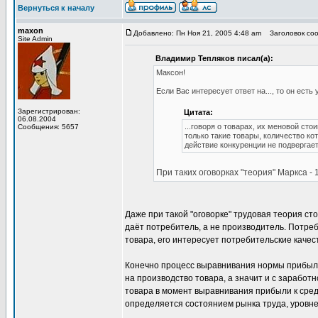
Вернуться к началу
maxon
Добавлено: Пн Ноя 21, 2005 4:48 am
Заголовок сооб
Site Admin
Владимир Тепляков писал(а):
Максон!
Если Вас интересует ответ на..., то он есть 
Зарегистрирован:
Цитата:
06.08.2004
...говоря о товарах, их меновой ст
Сообщения: 5657
только такие товары, количество к
действие конкуренции не подвергае
При таких оговорках "теория" Маркса - 
Даже при такой "оговорке" трудовая теория ст
даёт потребитель, а не производитель. Потреб
товара, его интересует потребительские качест
Конечно процесс выравнивания нормы прибыли
на производство товара, а значит и с зарабо
товара в момент выравнивания прибыли к средн
определяется состоянием рынка труда, уровне