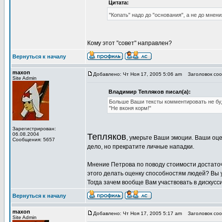
Цитата:
"Копать" надо до "основания", а не до мнения
Кому этот "совет" направлен?
Вернуться к началу
maxon
Добавлено: Чт Ноя 17, 2005 5:06 am
Заголовок соо
Site Admin
Владимир Тепляков писал(а):
Больше Ваши тексты комментировать не бу
"Не вконя корм!"
Зарегистрирован:
06.08.2004
Тепляков
, умерьте Ваши эмоции. Ваши оце
Сообщения: 5657
дело, но прекратите личные нападки.
Мнение Петрова по поводу стоимости достаточ
этого делать оценку способностям людей? Вы у
Тогда зачем вообще Вам участвовать в дискусс
Вернуться к началу
maxon
Добавлено: Чт Ноя 17, 2005 5:17 am
Заголовок сооб
Site Admin