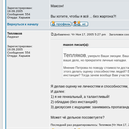
Максон!
Зарегистрирован:
19.09.2005
Сообщения: 554
Вы хотите, чтобы я всё ... без жаргона?!
Откуда: Харьков
Вернуться к началу
Тепляков
Добавлено: Чт Ноя 17, 2005 5:27 pm
Заголовок соо
Лауреат
maxon писал(а):
Зарегистрирован:
19.09.2005
Сообщения: 554
Тепляков
Откуда: Харьков
, умерьте Ваши эмоции. Ваши
ваше дело, но прекратите личные нападки.
Мнение Петрова по поводу стоимости доста
этого делать оценку способностям людей? В
инстанции? Тогда зачем вообще Вам участв
Я делаю оценку не личностям и способностям,
И далее:
1) я не гениальный, а талантливый!
2) обладаю (без инстанций!)
3) дискуссия с ищущими: занимаюсь пропаганд
Может чё дельное посоветуете?
Последний раз редактировалось: Тепляков (Чт Ноя 17, 