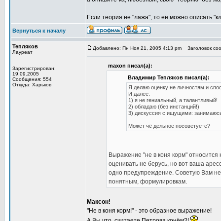
Если теория не "лажа", то её можно описать "к
Вернуться к началу
Тепляков
Добавлено: Пн Ноя 21, 2005 4:13 pm
Заголовок соо
Лауреат
maxon писал(а):
Зарегистрирован:
19.09.2005
Владимир Тепляков писал(а):
Сообщения: 554
Откуда: Харьков
Я делаю оценку не личностям и спо
И далее:
1) я не гениальный, а талантливый!
2) обладаю (без инстанций!)
3) дискуссия с ищущими: занимаюсь
Может чё дельное посоветуете?
Выражение "не в коня корм" относится
оценивать не берусь, но вот ваша арес
одно предупреждение. Советую Вам не 
понятным, формулировкам.
Максон!
"Не в коня корм!" - это образное выражение!
А Вы что, считаете Петрова конём?!