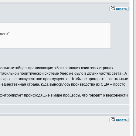
алла".
ческих китайцев, проживающих в близлежащих азиатских странах.
абильной политической системе (чего не было в других частях света). А
вары, т.е. конкурентное преимущество. Чтобы не прогореть – остальные
е единственная страна, куда выносилось производство из США – просто
 контролирует происходящие в мире процессы, что говорит о верховности