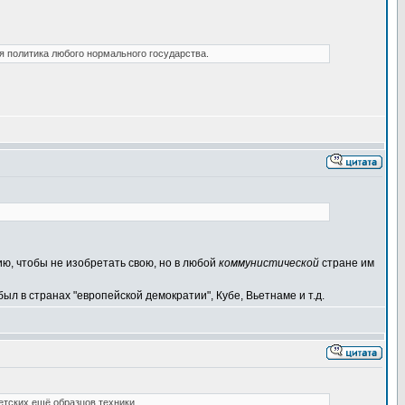
ая политика любого нормального государства.
ю, чтобы не изобретать свою, но в любой
коммунистической
стране им
был в странах "европейской демократии", Кубе, Вьетнаме и т.д.
тских ещё образцов техники.