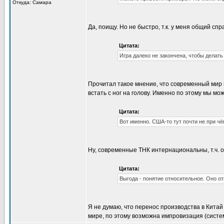
Откуда: Самара
Да, поищу. Но не быстро, т.к. у меня общий спр
Цитата:
Игра далеко не закончена, чтобы делать
Прочитал такое мнение, что современный мир
встать с ног на голову. Именно по этому мы мо
Цитата:
Вот именно. США-то тут почти не при чём
Ну, современные ТНК интернациональны, т.ч. о
Цитата:
Выгода - понятие относительное. Оно о
Я не думаю, что перенос производства в Китай
мире, по этому возможна импровизация (систе