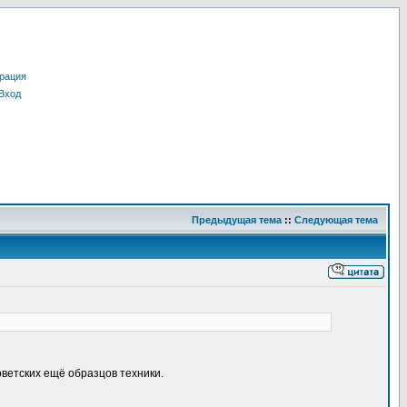
рация
Вход
Предыдущая тема
::
Следующая тема
етских ещё образцов техники.