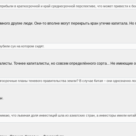
прибыли в краткосрочной и край среднесрочной перспективе, что может привести к б
ного другие люди. Они-то вполне могут перекрыть кран утечке капитала. Но 
убили сук на котором сидят.
талисты. Точнее капиталисты, но совсем определённого сорта... Не имеющие 
лгосрочные планы теневого правительства земли? В случае Китая – они однозначно ло
ы.
нимаю, что львиная доля инвестиций шла из азиатских стран, а инвесторы имели кита