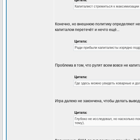
Цитата:
Капиталист стремиться к максимизации 
Конечно, но внешнюю политику определяют нем
капиталом перетечёт и нечто ещё...
Цитата:
Ради прибыли капиталисты изрядно подр
Проблема в том, что рулят всем вовсе не капи
Цитата:
Где здесь можно увидеть коварные и до
Игра далеко не закончена, чтобы делать вывод
Цитата:
Глубоко не исследовал, но насколько по
тему).