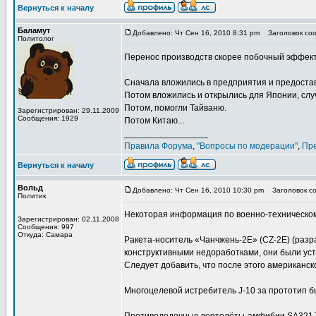
Вернуться к началу
Баламут
Добавлено: Чт Сен 16, 2010 8:31 pm
Заголовок сооб
Политолог
Перенос производств скорее побочный эффект
Сначала вложились в предприятия и предостав
Потом вложились и открылись для Японии, слу
Потом, помогли Тайваню.
Зарегистрирован: 29.11.2009
Сообщения: 1929
Потом Китаю...
_________________
Правила Форума
,
"Вопросы по модерации"
,
Пр
Вернуться к началу
Вольд
Добавлено: Чт Сен 16, 2010 10:30 pm
Заголовок соо
Политик
Некоторая информация по военно-техническому
Зарегистрирован: 02.11.2008
Сообщения: 997
Откуда: Самара
Ракета-носитель «Чанчжень-2Е» (CZ-2E) (разра
конструктивными недоработками, они были ус
Следует добавить, что после этого американс
Многоцелевой истребитель J-10 за прототип б