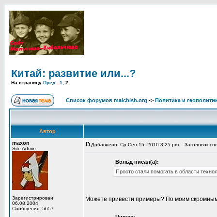
Китай: развитие или...?
На страницу
Пред.
1
,
2
Список форумов malchish.org
->
Политика и геополити
Автор
maxon
Добавлено: Ср Сен 15, 2010 8:25 pm
Заголовок сооб
Site Admin
Вольд писал(а):
Просто стали помогать в области технол
Зарегистрирован:
Можете привести примеры? По моим скромным 
06.08.2004
Сообщения: 5657