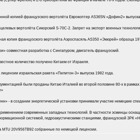
(Супер Фрелон) и Z-8 приобретены во Франции в начале 70-х годов. Скопи
нной копией французского вертолёта Еврокоптер AS365N «Дофин2» выпуска 78 
оцелевых вертолёта Сикорский S-70С-2. Запрет на экспорт военных технологий
ная копия французского вертолёта Аэроспасяль AS350 «Экюрей» образца 197
и» совместная разработка с Сингапуром, двигатель французский.
вестное количество получено Китаем от Израиля.
лицензии израильская ракета «Пилитон-3» выпуска 1982 года.
кументацией были проданы Китаю Италией во второй половине 80-х в рамках 
е»
н» - в создании энергетической установки принимали участие немецкие спе
 применением современных западных технологий. В частности эсминцы осн
ормационной системой, гидроакустическими станциями, французской ЗРК «Н
па MTU 20V956TB92 собранные по немецкой лицензии.