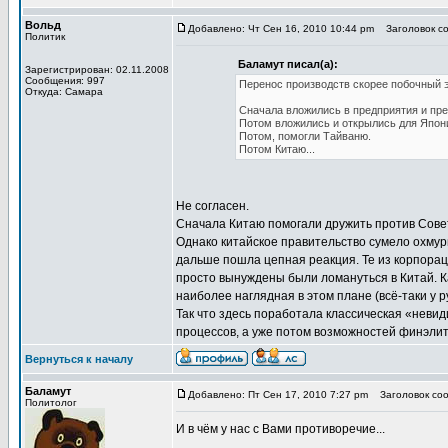
Вольд
Добавлено: Чт Сен 16, 2010 10:44 pm
Заголовок соо
Политик
Баламут писал(а):
Зарегистрирован: 02.11.2008
Сообщения: 997
Перенос производств скорее побочный 
Откуда: Самара
Сначала вложились в предприятия и пре
Потом вложились и открылись для Япони
Потом, помогли Тайваню.
Потом Китаю...
Не согласен.
Сначала Китаю помогали дружить против Совет
Однако китайское правительство сумело охмури
дальше пошла цепная реакция. Те из корпорац
просто вынуждены были ломануться в Китай. К
наиболее наглядная в этом плане (всё-таки у 
Так что здесь поработала классическая «невид
процессов, а уже потом возможностей финэлит
Вернуться к началу
Баламут
Добавлено: Пт Сен 17, 2010 7:27 pm
Заголовок сооб
Политолог
И в чём у нас с Вами противоречие...
_________________