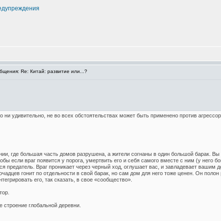
едупреждения
щения: Re: Китай: развитие или...?
это ни удивительно, не во всех обстоятельствах может быть применено против агрессор
нии, где большая часть домов разрушена, а жители согнаны в один большой барак. Вы 
если враг появится у порога, умертвить его и себя самого вместе с ним (у него бом
я предатель. Враг проникает через черный ход, оглушает вас, и завладевает вашим
очадцев гонит по отдельности в свой барак, но сам дом для него тоже ценен. Он поло
нтегрировать его, так сказать, в свое «сообщество».
тор.
 строение глобальной деревни.