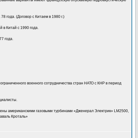
рованные варианты имеют французскую опускаемую гидроакустическую
года. (Договор с Китаем в 1980 г.)
 в Китай с 1990 года.
7 года.
ограниченного военного сотрудничества стран НАТО с КНР в период
циалисты.
ащены американскими газовыми турбинами «Дженерал Электрик» LM2500,
аваль Кроталь»