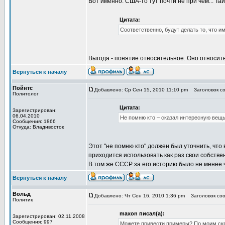
Вот именно. США-то тут почти не при чём... Тай
Цитата:
Соответственно, будут делать то, что и
Выгода - понятие относительное. Оно относит
Вернуться к началу
Пойнтс
Добавлено: Ср Сен 15, 2010 11:10 pm
Заголовок соо
Политолог
Цитата:
Зарегистрирован:
06.04.2010
Не помню кто – сказал интересную вещь:
Сообщения: 1866
Откуда: Владивосток
Этот "не помню кто" должен был уточнить, чт
приходится использовать как раз свои собств
В том же СССР за его историю было не менее
Вернуться к началу
Вольд
Добавлено: Чт Сен 16, 2010 1:36 pm
Заголовок сооб
Политик
maxon писал(а):
Зарегистрирован: 02.11.2008
Сообщения: 997
Можете привести примеры? По моим ск