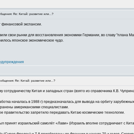
щения: Re: Китай: развитие или...?
 финансовой экспансии.
или свои рынки для восстановления экономики Германии, во славу "плана М
чилось японское экономическое чудо.
едупреждения
бщения: Re: Китай: развитие или...?
 сотрудничеству Китая и западных стран (взято из справочника К.В. Чупри
ботка началась в 1988 г) предназначалась для вывода на орбиту зарубежных 
транены американскими специалистами.
кое правительство запретило передавать Китаю космические технологии.
ыл принят израильский самолёт «Лави» (Израиль вполне сотрудничает с Кита