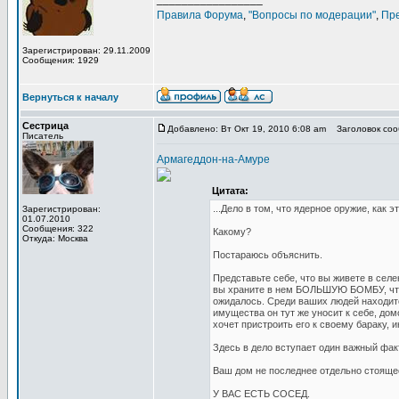
Правила Форума
,
"Вопросы по модерации"
,
Пр
Зарегистрирован: 29.11.2009
Сообщения: 1929
Вернуться к началу
Сестрица
Добавлено: Вт Окт 19, 2010 6:08 am
Заголовок сооб
Писатель
Армагеддон-на-Амуре
Цитата:
...Дело в том, что ядерное оружие, как 
Зарегистрирован:
01.07.2010
Сообщения: 322
Какому?
Откуда: Москва
Постараюсь объяснить.
Представьте себе, что вы живете в селе
вы храните в нем БОЛЬШУЮ БОМБУ, чтобы 
ожидалось. Среди ваших людей находитс
имущества он тут же уносит к себе, дом
хочет пристроить его к своему бараку, и
Здесь в дело вступает один важный фак
Ваш дом не последнее отдельно стоящее
У ВАС ЕСТЬ СОСЕД.