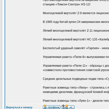
Противолодочные вертолёты-амфибии SA321Jа 
станцию «Томсон-Синтра» HS-12/
Многоцелевой вертолёт Z-9 является лицензио
В 1985 году Китай купил 24 американских мног
Лёгкий многоцелевой вертолёт Z-11 лицензион
Лёгкий многоцелевой вертолёт НС-120 «Калибр
Беспилотый ударный самолёт «Гарпия» - неиз
Управляемая ракета «Пили-8» выпускаемая по 
Управляемая ракета «Пили-11» - образцы с до
«совместного противостояния советской угроз
Средние дизельные подводные лодки типа «Сун
Ракетные эсминцы типа «Люху» - строились с
немецкими дизелями, французской боевой инф
Ракетные эсминцы типа «Луян-1» - дизели ти
Вернуться к началу