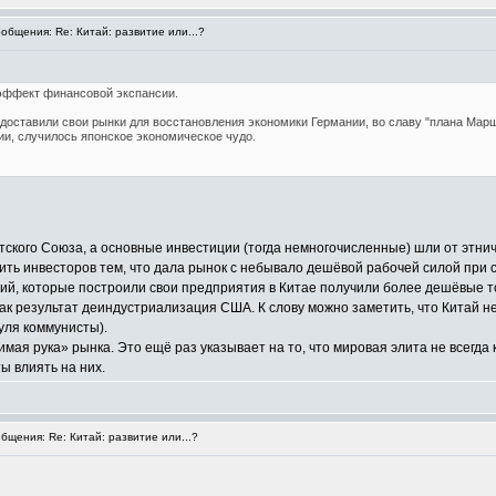
бщения: Re: Китай: развитие или...?
эффект финансовой экспансии.
доставили свои рынки для восстановления экономики Германии, во славу "плана Марш
и, случилось японское экономическое чудо.
ского Союза, а основные инвестиции (тогда немногочисленные) шли от этни
ть инвесторов тем, что дала рынок с небывало дешёвой рабочей силой при ст
ий, которые построили свои предприятия в Китае получили более дешёвые то
ак результат деиндустриализация США. К слову можно заметить, что Китай н
руля коммунисты).
имая рука» рынка. Это ещё раз указывает на то, что мировая элита не всегда
ы влиять на них.
щения: Re: Китай: развитие или...?