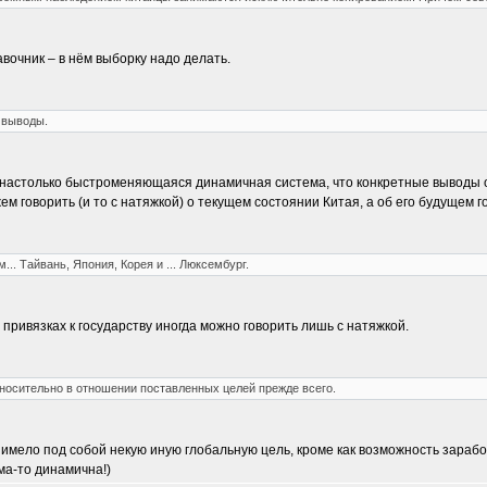
авочник – в нём выборку надо делать.
 выводы.
 настолько быстроменяющаяся динамичная система, что конкретные выводы о
жем говорить (и то с натяжкой) о текущем состоянии Китая, а об его будущем 
... Тайвань, Япония, Корея и ... Люксембург.
 привязках к государству иногда можно говорить лишь с натяжкой.
тносительно в отношении поставленных целей прежде всего.
 имело под собой некую иную глобальную цель, кроме как возможность зарабо
ма-то динамична!)