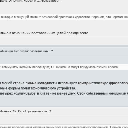
вань, Япония, Корея и ... Люксембург.
м выгодно в текущий момент без особой привязки к идеологии. Впрочем, это нормальн
ельно в отношении поставленных целей прежде всего.
бщения: Re: Китай: развитие или...?
 коммунизм китайцы используют, т.к. ничего не могут придумать взамен своего.
о в любой стране любые коммунисты используют коммунистическую фразеологи
енные формы политэкономического устройства.
 четырех
коммунизмов
, в Китае - не менее двух. Свой собственный коммунизм 
щения: Re: Китай: развитие или...?
ромным наблюдением китайцы занимаются исключительно копированием. Причём сове