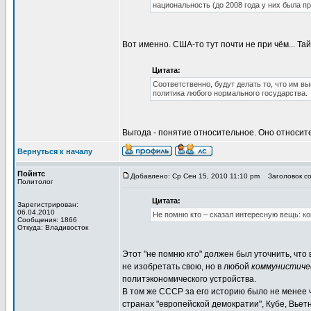
национальность (до 2008 года у них была п
Вот именно. США-то тут почти не при чём... Тай
Цитата:
Соответственно, будут делать то, что им в
политика любого нормального государства.
Выгода - понятие относительное. Оно относит
Вернуться к началу
Пойнтс
Добавлено: Ср Сен 15, 2010 11:10 pm
Заголовок соо
Политолог
Цитата:
Зарегистрирован:
06.04.2010
Не помню кто – сказал интересную вещь: ко
Сообщения: 1866
Откуда: Владивосток
Этот "не помню кто" должен был уточнить, чт
не изобретать свою, но в любой
коммунистиче
политэкономического устройства.
В том же СССР за его историю было не менее
странах "европейской демократии", Кубе, Вьетн