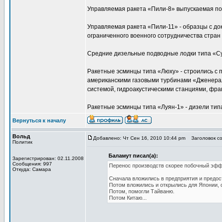
Управляемая ракета «Пили-8» выпускаемая по 
Управляемая ракета «Пили-11» - образцы с до
ограниченного военного сотрудничества стран
Средние дизельные подводные лодки типа «Сун
Ракетные эсминцы типа «Люху» - строились с
американскими газовыми турбинами «Дженера
системой, гидроакустическими станциями, фра
Ракетные эсминцы типа «Луян-1» - дизели ти
Вернуться к началу
Вольд
Добавлено: Чт Сен 16, 2010 10:44 pm
Заголовок соо
Политик
Баламут писал(а):
Зарегистрирован: 02.11.2008
Сообщения: 997
Перенос производств скорее побочный эфф
Откуда: Самара
Сначала вложились в предприятия и предос
Потом вложились и открылись для Японии, 
Потом, помогли Тайваню.
Потом Китаю...