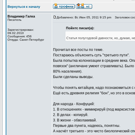
Вернуться к началу
Владимир Галка
Добавлено: Вс Июн 05, 2011 9:15 pm
Заголовок сооб
Писатель
Пойнтс писал(а):
Зарегистрирован:
09.02.2010
Сообщения: 456
Статья полугодовой давности, но, думаю, н
Откуда: Санкт-Петербург
Прочитал все посты по теме.
Постараюсь объяснить суть "третьего пути".
Была попытка колонизации в средние века. Оп
повязок" (англичане умеют стравливать). Было
80% населения).
Были сделаны выводы.
Чтобы понять китайцев, надо познакомиться 
Ещё есть древняя религия "бон", но это в осно
Для народа - Конфуций:
1. В отношениях - мимикрируй (под марксистов
2. В делах - копируй.
3. В жизни - обволакивай.
Первые два пункта, надеюсь, понятны.
А насчёт третьего - это чисто биологический 