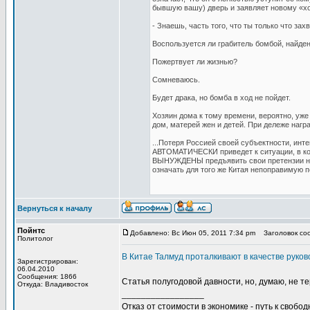
бывшую вашу) дверь и заявляет новому «х
- Знаешь, часть того, что ты только что зах
Воспользуется ли грабитель бомбой, найде
Пожертвует ли жизнью?
Сомневаюсь.
Будет драка, но бомба в ход не пойдет.
Хозяин дома к тому времени, вероятно, уже
дом, матерей жен и детей. При дележе нагр
...Потеря Россией своей субъектности, инт
АВТОМАТИЧЕСКИ приведет к ситуации, в кото
ВЫНУЖДЕНЫ предъявить свои претензии на р
означать для того же Китая непоправимую п
Вернуться к началу
Пойнтс
Добавлено: Вс Июн 05, 2011 7:34 pm
Заголовок сооб
Политолог
В Китае Талмуд проталкивают в качестве руко
Зарегистрирован:
06.04.2010
Сообщения: 1866
Статья полугодовой давности, но, думаю, не 
Откуда: Владивосток
_________________
Отказ от стоимости в экономике - путь к свобод