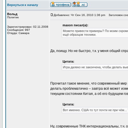
Вернуться к началу
Вольд
Добавлено: Чт Сен 16, 2010 1:36 pm
Заголовок сооб
Политик
maxon писал(а):
Зарегистрирован: 02.11.2008
Сообщения: 997
Можете привести примеры? По моим скром
Откуда: Самара
ещё образцов техники.
Да, поищу. Но не быстро, т.к. у меня общий спр
Цитата:
Игра далеко не закончена, чтобы делать вы
Прочитал такое мнение, что современный мир
делать проблематично – завтра всё может измен
текущем состоянии Китая, а об его будущем го
Цитата:
Вот именно. США-то тут почти не при чём... 
Ну, современные ТНК интернациональны, т.ч. о