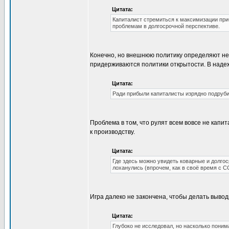
Цитата:
Капиталист стремиться к максимизации при
проблемам в долгосрочной перспективе.
Конечно, но внешнюю политику определяют нем
придерживаются политики открытости. В надежд
Цитата:
Ради прибыли капиталисты изрядно подрубил
Проблема в том, что рулят всем вовсе не капи
к производству.
Цитата:
Где здесь можно увидеть коварные и долго
лоханулись (впрочем, как в своё время с С
Игра далеко не закончена, чтобы делать вывод
Цитата:
Глубоко не исследовал, но насколько поним