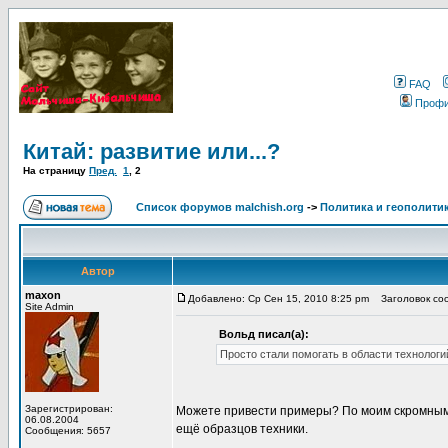
FAQ
Проф
Китай: развитие или...?
На страницу
Пред.
1
,
2
Список форумов malchish.org
->
Политика и геополити
Автор
maxon
Добавлено: Ср Сен 15, 2010 8:25 pm
Заголовок сооб
Site Admin
Вольд писал(а):
Просто стали помогать в области технологий
Зарегистрирован:
Можете привести примеры? По моим скромным
06.08.2004
ещё образцов техники.
Сообщения: 5657