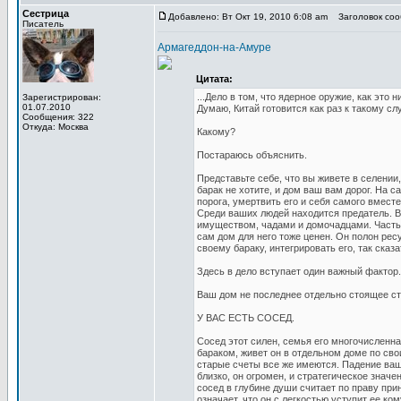
Сестрица
Добавлено: Вт Окт 19, 2010 6:08 am
Заголовок сооб
Писатель
Армагеддон-на-Амуре
Цитата:
...Дело в том, что ядерное оружие, как это
Зарегистрирован:
01.07.2010
Думаю, Китай готовится как раз к такому сл
Сообщения: 322
Откуда: Москва
Какому?
Постараюсь объяснить.
Представьте себе, что вы живете в селении
барак не хотите, и дом ваш вам дорог. На
порога, умертвить его и себя самого вместе
Среди ваших людей находится предатель. В
имуществом, чадами и домочадцами. Часть и
сам дом для него тоже ценен. Он полон рес
своему бараку, интегрировать его, так сказ
Здесь в дело вступает один важный фактор.
Ваш дом не последнее отдельно стоящее ст
У ВАС ЕСТЬ СОСЕД.
Сосед этот силен, семья его многочисленн
бараком, живет он в отдельном доме по св
старые счеты все же имеются. Падение ваш
близко, он огромен, и стратегическое значе
сосед в глубине души считает по праву при
означает, что он с легкостью уступит ее к