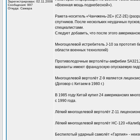
Зарегистрирован: 02.11.2008
«Военная мощь поднебесной»).
Сообщения: 997
Откуда: Самара
Ракета-носитель «Чанчжень-2Е» (CZ-2E) (разр
спутников. После нескольких неудачных пуско
специалистами.
Следует добавить, что после этого американс
Многоцелевой истребитель J-10 за прототип б
области военных технологий)
Противолодочные вертолёты-амфибии SA321Jа 
варианты имеют французскую опускаемую гидр
Многоцелевой вертолёт Z-9 является лицензи
(Договор с Китаем в 1980 г.)
В 1985 году Китай купил 24 американских мног
с 1990 года.
Лёгкий многоцелевой вертолёт Z-11 лицензион
Лёгкий многоцелевой вертолёт НС-120 «Калибр
Беспилотый ударный самолёт «Гарпия» - неиз