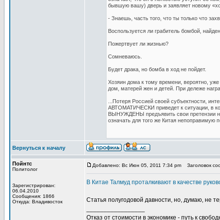
бывшую вашу) дверь и заявляет новому «х
- Знаешь, часть того, что ты только что зах
Воспользуется ли грабитель бомбой, найде
Пожертвует ли жизнью?
Сомневаюсь.
Будет драка, но бомба в ход не пойдет.
Хозяин дома к тому времени, вероятно, уже
дом, матерей жен и детей. При дележе нагр
...Потеря Россией своей субъектности, инт
АВТОМАТИЧЕСКИ приведет к ситуации, в кото
ВЫНУЖДЕНЫ предъявить свои претензии на р
означать для того же Китая непоправимую п
Вернуться к началу
Пойнтс
Добавлено: Вс Июн 05, 2011 7:34 pm
Заголовок сооб
Политолог
В Китае Талмуд проталкивают в качестве руко
Зарегистрирован:
06.04.2010
Сообщения: 1866
Статья полугодовой давности, но, думаю, не 
Откуда: Владивосток
_________________
Отказ от стоимости в экономике - путь к свобод