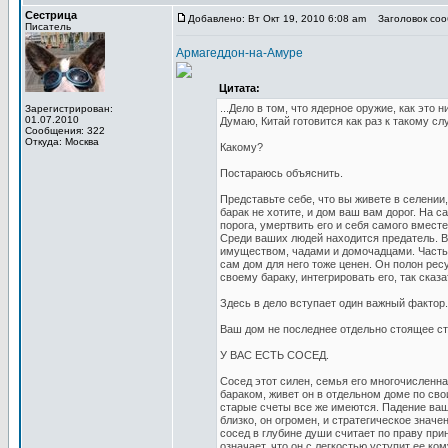
Сестрица
Добавлено: Вт Окт 19, 2010 6:08 am
Заголовок сооб
Писатель
Армагеддон-на-Амуре
Цитата:
...Дело в том, что ядерное оружие, как это
Зарегистрирован:
01.07.2010
Думаю, Китай готовится как раз к такому сл
Сообщения: 322
Откуда: Москва
Какому?
Постараюсь объяснить.
Представьте себе, что вы живете в селении
барак не хотите, и дом ваш вам дорог. На
порога, умертвить его и себя самого вместе
Среди ваших людей находится предатель. В
имуществом, чадами и домочадцами. Часть и
сам дом для него тоже ценен. Он полон рес
своему бараку, интегрировать его, так сказ
Здесь в дело вступает один важный фактор.
Ваш дом не последнее отдельно стоящее ст
У ВАС ЕСТЬ СОСЕД.
Сосед этот силен, семья его многочисленн
бараком, живет он в отдельном доме по св
старые счеты все же имеются. Падение ваш
близко, он огромен, и стратегическое значе
сосед в глубине души считает по праву при
означает, что он с легкостью уступит ее к