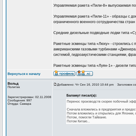
Управляемая ракета «Пили-8» выпускаемая по 
Управляемая ракета «Пили-11» - образцы с до
ограниченного военного сотрудничества стран
Средние дизельные подводные лодки типа «Сун
Ракетные эсминцы типа «Люху» - строились с
американскими газовыми турбинами «Дженера
системой, гидроакустическими станциями, фра
Ракетные эсминцы типа «Луян-1» - дизели ти
Вернуться к началу
Вольд
Добавлено: Чт Сен 16, 2010 10:44 pm
Заголовок соо
Политик
Баламут писал(а):
Зарегистрирован: 02.11.2008
Сообщения: 997
Перенос производств скорее побочный эфф
Откуда: Самара
Сначала вложились в предприятия и предос
Потом вложились и открылись для Японии, 
Потом, помогли Тайваню.
Потом Китаю...