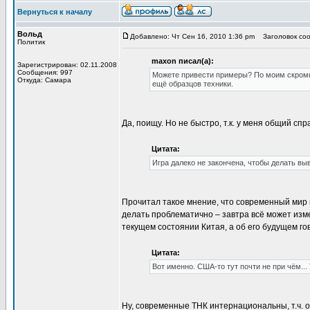
Вернуться к началу
Вольд
Добавлено: Чт Сен 16, 2010 1:36 pm
Заголовок сооб
Политик
maxon писал(а):
Зарегистрирован: 02.11.2008
Сообщения: 997
Можете привести примеры? По моим скром
Откуда: Самара
ещё образцов техники.
Да, поищу. Но не быстро, т.к. у меня общий спр
Цитата:
Игра далеко не закончена, чтобы делать вы
Прочитал такое мнение, что современный мир
делать проблематично – завтра всё может измен
текущем состоянии Китая, а об его будущем го
Цитата:
Вот именно. США-то тут почти не при чём... 
Ну, современные ТНК интернациональны, т.ч. о