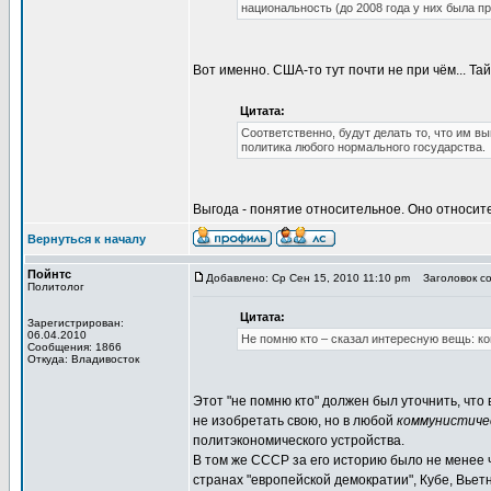
национальность (до 2008 года у них была п
Вот именно. США-то тут почти не при чём... Тай
Цитата:
Соответственно, будут делать то, что им в
политика любого нормального государства.
Выгода - понятие относительное. Оно относит
Вернуться к началу
Пойнтс
Добавлено: Ср Сен 15, 2010 11:10 pm
Заголовок соо
Политолог
Цитата:
Зарегистрирован:
06.04.2010
Не помню кто – сказал интересную вещь: ко
Сообщения: 1866
Откуда: Владивосток
Этот "не помню кто" должен был уточнить, чт
не изобретать свою, но в любой
коммунистиче
политэкономического устройства.
В том же СССР за его историю было не менее
странах "европейской демократии", Кубе, Вьетн