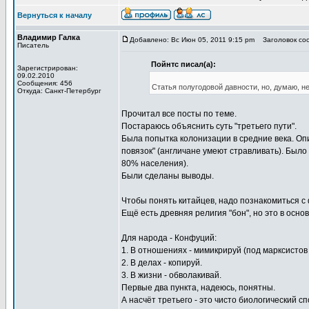
Вернуться к началу
Владимир Галка
Добавлено: Вс Июн 05, 2011 9:15 pm
Заголовок сооб
Писатель
Пойнтс писал(а):
Зарегистрирован:
09.02.2010
Сообщения: 456
Статья полугодовой давности, но, думаю, н
Откуда: Санкт-Петербург
Прочитал все посты по теме.
Постараюсь объяснить суть "третьего пути".
Была попытка колонизации в средние века. Оп
повязок" (англичане умеют стравливать). Было
80% населения).
Были сделаны выводы.
Чтобы понять китайцев, надо познакомиться 
Ещё есть древняя религия "бон", но это в осно
Для народа - Конфуций:
1. В отношениях - мимикрируй (под марксистов
2. В делах - копируй.
3. В жизни - обволакивай.
Первые два пункта, надеюсь, понятны.
А насчёт третьего - это чисто биологический 