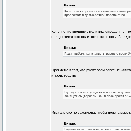
Цитата:
Капиталист стремиться к максимизации при
проблемам в долгосрочной перспективе.
Конечно, но внешнюю политику определяют нем
придерживаются политики открытости. В надежд
Цитата:
Ради прибыли капиталисты изрядно подрубил
Проблема в том, что рулят всем вовсе не капи
к производству.
Цитата:
Где здесь можно увидеть коварные и долго
лоханулись (впрочем, как в своё время с С
Игра далеко не закончена, чтобы делать вывод
Цитата:
Глубоко не исследовал, но насколько поним