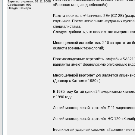
Зарегистрирован: 02.11.2008
«Военная мощь поднебесной»).
Сообщения: 997
Откуда: Самара
Ракета-носитель «Чанчжень-2Е» (CZ-2E) (разр
спутников. После нескольких неудачных пуско
специалистами.
Следует добавить, что после этого американс
Многоцелевой истребитель J-10 за прототип б
области военных технологий)
Противолодочные вертолёты-амфибии SA321Jа 
варианты имеют французскую опускаемую гидр
Многоцелевой вертолёт Z-9 является лицензи
(Договор с Китаем в 1980 г.)
В 1985 году Китай купил 24 американских мног
с 1990 года.
Лёгкий многоцелевой вертолёт Z-11 лицензион
Лёгкий многоцелевой вертолёт НС-120 «Калибр
Беспилотый ударный самолёт «Гарпия» - неиз