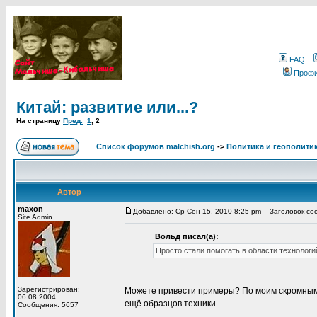
FAQ
Проф
Китай: развитие или...?
На страницу
Пред.
1
,
2
Список форумов malchish.org
->
Политика и геополити
Автор
maxon
Добавлено: Ср Сен 15, 2010 8:25 pm
Заголовок сооб
Site Admin
Вольд писал(а):
Просто стали помогать в области технологий
Зарегистрирован:
Можете привести примеры? По моим скромным
06.08.2004
ещё образцов техники.
Сообщения: 5657