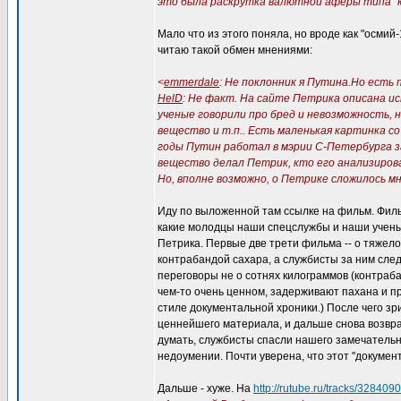
это была раскрутка валютной аферы типа "
Мало что из этого поняла, но вроде как "осмий-
читаю такой обмен мнениями:
<
emmerdale
: Не поклонник я Путина.Но есть
HelD
: Не факт. На сайте Петрика описана ист
ученые говорили про бред и невозможность,
вещество и т.п.. Есть маленькая картинка с
годы Путин работал в мэрии С-Петербурга з
вещество делал Петрик, кто его анализирова
Но, вполне возможно, о Петрике сложилось м
Иду по выложенной там ссылке на фильм. Филь
какие молодцы наши спецслужбы и наши учены
Петрика. Первые две трети фильма -- о тяжело
контрабандой сахара, а службисты за ним сле
переговоры не о сотнях килограммов (контраба
чем-то очень ценном, задерживают пахана и пр
стиле документальной хроники.) После чего з
ценнейшего материала, и дальше снова возвра
думать, службисты спасли нашего замечательно
недоумении. Почти уверена, что этот "документ
Дальше - хуже. На
http://rutube.ru/tracks/328