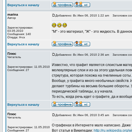
Вернуться к началу
marina
Добавлено: Вс Июн 06, 2010 1:22 am
Заголовок соо
Автор
Зарегистрирован:
03.05.2010
"М" - это материал, "Ж" - это жидкость. В данно
Сообщения: 140
Откуда: Н-ск
Вернуться к началу
Плюс
Добавлено: Вс Июн 06, 2010 2:36 am
Заголовок соо
Читатель
Известно, что графит является слоистым матер
Зарегистрирован: 11.05.2010
молекулярные слои и из-за этого удельная по
Сообщения: 27
стркутура, которая похожа на пчелинные соты
Вообще, у графита много необычных свойств. И
делают турбины на весьма большие обороты. У 
периодической таблицы, а у начала.
То есть, когда речь идет о графите, да и вооб
Вернуться к началу
Плюс
Добавлено: Вс Июн 06, 2010 3:45 am
Заголовок соо
Читатель
О графенах в Интернете мало написано. Даже 
Зарегистрирован: 11.05.2010
Вот статья в Википедии:
http://ru.wikipedia.org/wi
Сообщения: 27