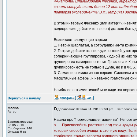
<Анатолий Владимирович Фесенко, директор
своими сотрудниками более 12 лет наблюдал 
повторяя эксперименты В.И.Петрика) досто
В этом интервью Фесенко (или актер??) невнят
видеоролике действительно он) должен быть д
Возникают следующие версии.
1. Петрик шарлатан, а сотрудники ин-та крими
2. Петрик действительно чудило-гений, у кото
соперничающие группировки, к одной из них 
группировка намеренно топит Грызлова и К, в
группировок есть не только в Думе, но и в ФСБ.
3. Самая пессимистичная версия. Силовики и чи
масштабные афёры, и неважно грамотные они 
Наиболее оптимистичной мне видится первая в
Вернуться к началу
marina
Добавлено: Пт Июн 04, 2010 2:53 pm
Заголовок соо
Автор
Нашла про "прожорливые гиацинты". Репортаж 
Зарегистрирован:
< __ Приспособить растения под свои нужды у
03.05.2010
Сообщения: 140
который способен очищать сточную воду. Поли
Откуда: Н-ск
сорбентов, только заросли водяного гиацинта.