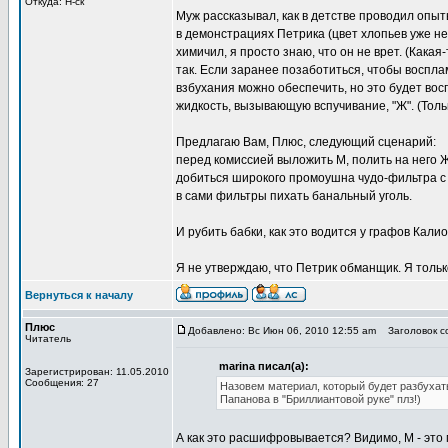
Откуда: Н-ск
Муж рассказывал, как в детстве проводил опыт
в демонстрациях Петрика (цвет хлопьев уже не
химичил, я просто знаю, что он не врет. (Кака
так. Если заранее позаботиться, чтобы воспл
взбухания можно обеспечить, но это будет вос
жидкость, вызывающую вспучивание, "Ж". (Толь
Предлагаю Вам, Плюс, следующий сценарий:
перед комиссией выложить М, полить на него 
добиться широкого промоушна чудо-фильтра с 
в сами фильтры пихать банальный уголь.
И рубить бабки, как это водится у графов Калио
Я не утверждаю, что Петрик обманщик. Я тольк
Вернуться к началу
Плюс
Добавлено: Вс Июн 06, 2010 12:55 am
Заголовок со
Читатель
marina писал(а):
Зарегистрирован: 11.05.2010
Сообщения: 27
Назовем материал, который будет разбухат
Папанова в "Бриллиантовой руке" плз!)
А как это расшифровывается? Видимо, М - это 