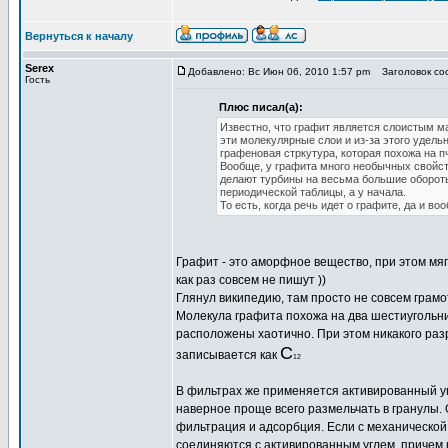
Вернуться к началу
Serex
Добавлено: Вс Июн 06, 2010 1:57 pm
Заголовок соо
Гость
Плюс писал(а):
Известно, что графит является слоистым м
эти молекулярные слои и из-за этого удель
графеновая стркутура, которая похожа на 
Вообще, у графита много необычных свойств
делают турбины на весьма большие обороты.
периодической таблицы, а у начала.
То есть, когда речь идет о графите, да и в
Графит - это аморфное вещество, при этом мяг
как раз совсем не пишут ))
Глянул википедию, там просто не совсем грам
Молекула графита похожа на два шестиугольни
расположены хаотично. При этом никакого ра
С
записывается как
12
В фильтрах же применяется активированный уг
наверное проще всего размельчать в гранулы
фильтрация и адсорбция. Если с механической
соединяются с активированным углем, причем н