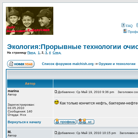
FAQ
Проф
Экология:Прорывные технологии очис
На страницу
Пред.
1
,
2
,
3
,
4
След.
Список форумов malchish.org
->
Оружие и технологии
Автор
marina
Добавлено: Ср Май 19, 2010 9:36 pm
Заголовок соо
Автор
Как только кончится нефть, бактерии-нефте
Зарегистрирован:
03.05.2010
Сообщения: 140
Откуда: Н-ск
Вернуться к началу
М.
Добавлено: Ср Май 19, 2010 10:15 pm
Заголовок со
Автор