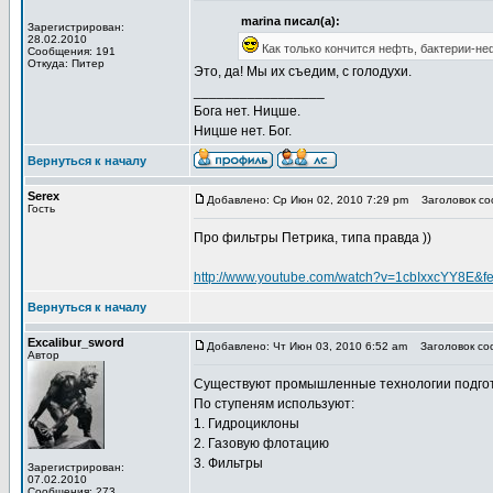
marina писал(а):
Зарегистрирован:
28.02.2010
Как только кончится нефть, бактерии-не
Сообщения: 191
Откуда: Питер
Это, да! Мы их съедим, с голодухи.
_________________
Бога нет. Ницше.
Ницше нет. Бог.
Вернуться к началу
Serex
Добавлено: Ср Июн 02, 2010 7:29 pm
Заголовок соо
Гость
Про фильтры Петрика, типа правда ))
http://www.youtube.com/watch?v=1cbIxxcYY8E&f
Вернуться к началу
Excalibur_sword
Добавлено: Чт Июн 03, 2010 6:52 am
Заголовок соо
Автор
Существуют промышленные технологии подготовк
По ступеням используют:
1. Гидроциклоны
2. Газовую флотацию
3. Фильтры
Зарегистрирован:
07.02.2010
Сообщения: 273