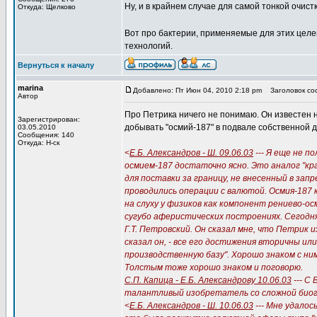
Ну, и в крайнем случае для самой тонкой очист
Откуда: Щелково
Вот про бактерии, применяемые для этих целе
технологий.
Вернуться к началу
marina
Добавлено: Пт Июн 04, 2010 2:18 pm
Заголовок соо
Автор
Про Петрика ничего не понимаю. Он известен 
Зарегистрирован:
добывать "осмий-187" в подвале собственной д
03.05.2010
Сообщения: 140
Откуда: Н-ск
<
Е.Б. Александров - Ш. 09.06.03
--- Я еще не п
осмием-187 достаточно ясно. Это аналог "кр
для поставки за границу, не внесенный в за
проводились операции с валютой. Осмия-187
на слуху у физиков как компонент рениево-ос
сугубо аферистических построениях. Сегодня 
Г.Т. Петровский. Он сказал мне, что Петрик 
сказал он, - все его достижения вторичны ил
производственную базу". Хорошо знаком с ни
Толстым тоже хорошо знаком и поговорю.
С.П. Капица - Е.Б. Александрову 10.06.03
--- С
талантливый изобретатель со сложной биог
<
Е.Б. Александров - Ш. 10.06.03
--- Мне удалос