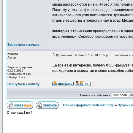
снова растворяются в ней. Ну это я так понима
Поэтому угольные фильтры надо периодически 
активированного угля покрывается "грязными"
старые вещества и попасть к нам в воду. Меха
Фильтры Петрика были препарированы в одном
вкраплениями. Серебро там совсем не уместно,
Вернуться к началу
marina
Добавлено: Пн Июн 07, 2010 8:35 pm
Заголовок соо
Автор
...а все-таки интересно, почему ФСБ крышует 
Зарегистрирован:
проходимец и шарлатан вполне способен забо
03.05.2010
Сообщения: 140
Откуда: Н-ск
Вернуться к началу
Показать сообщения:
Список форумов malchish.org
->
Оружие и
Страница
2
из
4