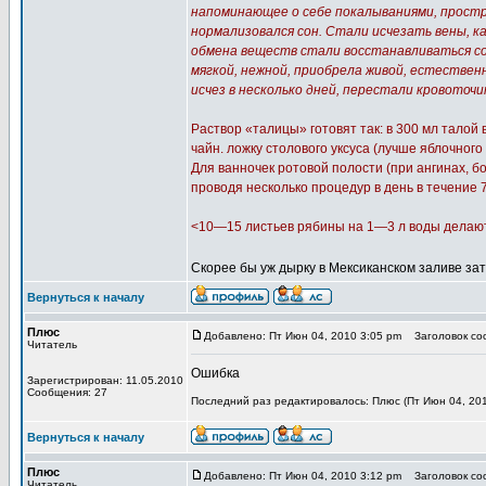
напоминающее о себе покалываниями, простр
нормализовался сон. Стали исчезать вены, к
обмена веществ стали восстанавливаться сос
мягкой, нежной, приобрела живой, естестве
исчез в несколько дней, перестали кровоточ
Раствор «талицы» готовят так: в 300 мл талой
чайн. ложку столового уксуса (лучше яблочного 
Для ванночек ротовой полости (при ангинах, б
проводя несколько процедур в день в течение 
<10—15 листьев рябины на 1—3 л воды делают 
Скорее бы уж дырку в Мексиканском заливе за
Вернуться к началу
Плюс
Добавлено: Пт Июн 04, 2010 3:05 pm
Заголовок соо
Читатель
Ошибка
Зарегистрирован: 11.05.2010
Сообщения: 27
Последний раз редактировалось: Плюс (Пт Июн 04, 201
Вернуться к началу
Плюс
Добавлено: Пт Июн 04, 2010 3:12 pm
Заголовок соо
Читатель