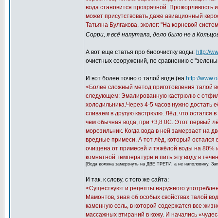
вода становится прозрачной. Прожорливость и 
может присутствовать даже авиационный керо
Татьяна Булгакова, эколог: "На корневой сис
Сорри, я всё напутала, дело было не в Кольцов
А вот еще статья про биоочистку воды:
http://
очистных сооружений, по сравнению с "зеленым
И вот более точно о талой воде (на
http://www.o
<Более сложный метод приготовления талой во
следующем: Эмалированную кастрюлю с отфил
холодильника.Через 4-5 часов нужно достать е
сливаем в другую кастрюлю. Лёд, что остался 
чем обычная вода, при +3,8 0C. Этот первый л
морозильник. Когда вода в ней замерзает на дв
вредные примеси. А тот лёд, который остался 
очищена от примесей и тяжёлой воды на 80% и 
комнатной температуре и пить эту воду в течен
[Вода должна замерзнуть на ДВЕ ТРЕТИ, а не наполовину. За
И так, к слову, с того же сайта:
<Существуют и рецепты наружного употреблени
Мамонтов, зная об особых свойствах талой вод
каменную соль, в которой содержатся все жизн
массажных втираний в кожу. И начались «чудес