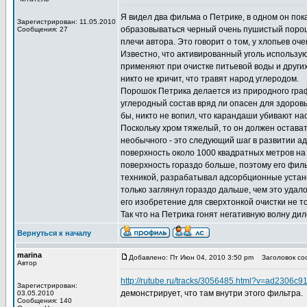
Я видел два фильма о Петрике, в одном он пок
Зарегистрирован: 11.05.2010
образовываться черный очень пушистый порошо
Сообщения: 27
плечи автора. Это говорит о том, у хлопьев оч
Известно, что активированный уголь использую
применяют при очистке питьевой воды и других
никто не кричит, что травят народ углеродом.
Порошок Петрика делается из природного графи
углеродный состав вряд ли опасен для здоровь
бы, никто не вопил, что карандаши убивают нас
Поскольку хром тяжелый, то он должен остават
необычного - это следующий шаг в развитии а
поверхность около 1000 квадратных метров на 1
поверхность гораздо больше, поэтому его фил
техникой, разрабатывал адсорбционные установ
только заглянул гораздо дальше, чем это удал
его изобретение для сверхтонкой очистки не то
Так что на Петрика гонят негативную волну ди
Вернуться к началу
marina
Добавлено: Пт Июн 04, 2010 3:50 pm
Заголовок соо
Автор
http://rutube.ru/tracks/3056485.html?v=ad2306
Зарегистрирован:
демонстрирует, что там внутри этого фильтра.
03.05.2010
Сообщения: 140