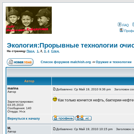
FAQ
Проф
Экология:Прорывные технологии очис
На страницу
Пред.
1
,
2
,
3
,
4
След.
Список форумов malchish.org
->
Оружие и технологии
Автор
marina
Добавлено: Ср Май 19, 2010 9:36 pm
Заголовок соо
Автор
Как только кончится нефть, бактерии-нефте
Зарегистрирован:
03.05.2010
Сообщения: 140
Откуда: Н-ск
Вернуться к началу
М.
Добавлено: Ср Май 19, 2010 10:15 pm
Заголовок со
Автор