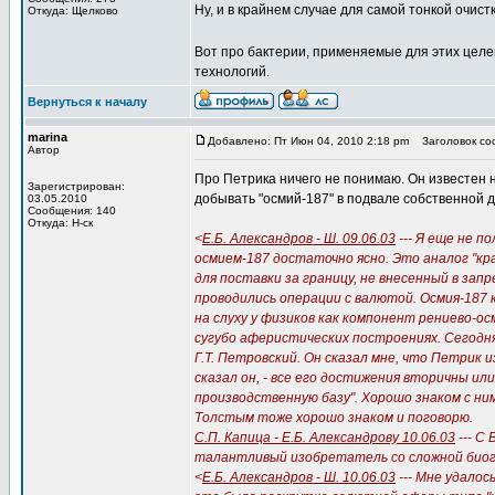
Ну, и в крайнем случае для самой тонкой очист
Откуда: Щелково
Вот про бактерии, применяемые для этих целе
технологий.
Вернуться к началу
marina
Добавлено: Пт Июн 04, 2010 2:18 pm
Заголовок соо
Автор
Про Петрика ничего не понимаю. Он известен 
Зарегистрирован:
добывать "осмий-187" в подвале собственной д
03.05.2010
Сообщения: 140
Откуда: Н-ск
<
Е.Б. Александров - Ш. 09.06.03
--- Я еще не п
осмием-187 достаточно ясно. Это аналог "кр
для поставки за границу, не внесенный в за
проводились операции с валютой. Осмия-187
на слуху у физиков как компонент рениево-ос
сугубо аферистических построениях. Сегодня 
Г.Т. Петровский. Он сказал мне, что Петрик 
сказал он, - все его достижения вторичны ил
производственную базу". Хорошо знаком с ни
Толстым тоже хорошо знаком и поговорю.
С.П. Капица - Е.Б. Александрову 10.06.03
--- С
талантливый изобретатель со сложной биог
<
Е.Б. Александров - Ш. 10.06.03
--- Мне удалос