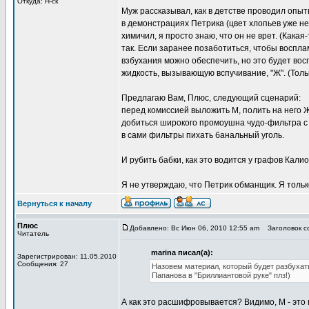
Откуда: Н-ск
Муж рассказывал, как в детстве проводил опыт
в демонстрациях Петрика (цвет хлопьев уже не
химичил, я просто знаю, что он не врет. (Кака
так. Если заранее позаботиться, чтобы воспл
взбухания можно обеспечить, но это будет вос
жидкость, вызывающую вспучивание, "Ж". (Толь
Предлагаю Вам, Плюс, следующий сценарий:
перед комиссией выложить М, полить на него 
добиться широкого промоушна чудо-фильтра с 
в сами фильтры пихать банальный уголь.
И рубить бабки, как это водится у графов Калио
Я не утверждаю, что Петрик обманщик. Я тольк
Вернуться к началу
Плюс
Добавлено: Вс Июн 06, 2010 12:55 am
Заголовок со
Читатель
marina писал(а):
Зарегистрирован: 11.05.2010
Сообщения: 27
Назовем материал, который будет разбухат
Папанова в "Бриллиантовой руке" плз!)
А как это расшифровывается? Видимо, М - это 