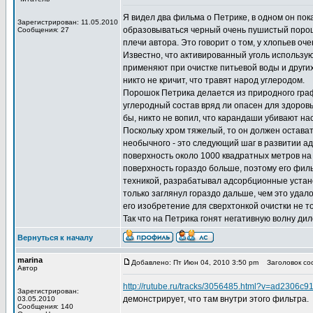
Я видел два фильма о Петрике, в одном он пок
Зарегистрирован: 11.05.2010
образовываться черный очень пушистый порошо
Сообщения: 27
плечи автора. Это говорит о том, у хлопьев оч
Известно, что активированный уголь использую
применяют при очистке питьевой воды и других
никто не кричит, что травят народ углеродом.
Порошок Петрика делается из природного графи
углеродный состав вряд ли опасен для здоровь
бы, никто не вопил, что карандаши убивают нас
Поскольку хром тяжелый, то он должен остават
необычного - это следующий шаг в развитии а
поверхность около 1000 квадратных метров на 1
поверхность гораздо больше, поэтому его фил
техникой, разрабатывал адсорбционные установ
только заглянул гораздо дальше, чем это удал
его изобретение для сверхтонкой очистки не то
Так что на Петрика гонят негативную волну ди
Вернуться к началу
marina
Добавлено: Пт Июн 04, 2010 3:50 pm
Заголовок соо
Автор
http://rutube.ru/tracks/3056485.html?v=ad2306
Зарегистрирован:
демонстрирует, что там внутри этого фильтра.
03.05.2010
Сообщения: 140