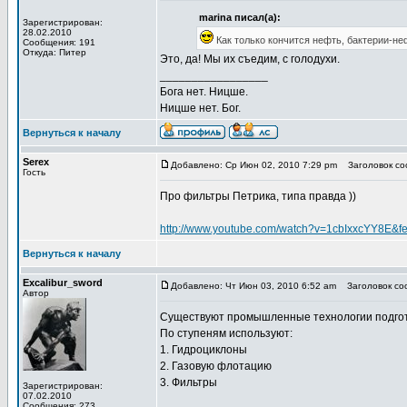
marina писал(а):
Зарегистрирован:
28.02.2010
Как только кончится нефть, бактерии-не
Сообщения: 191
Откуда: Питер
Это, да! Мы их съедим, с голодухи.
_________________
Бога нет. Ницше.
Ницше нет. Бог.
Вернуться к началу
Serex
Добавлено: Ср Июн 02, 2010 7:29 pm
Заголовок соо
Гость
Про фильтры Петрика, типа правда ))
http://www.youtube.com/watch?v=1cbIxxcYY8E&f
Вернуться к началу
Excalibur_sword
Добавлено: Чт Июн 03, 2010 6:52 am
Заголовок соо
Автор
Существуют промышленные технологии подготовк
По ступеням используют:
1. Гидроциклоны
2. Газовую флотацию
3. Фильтры
Зарегистрирован:
07.02.2010
Сообщения: 273