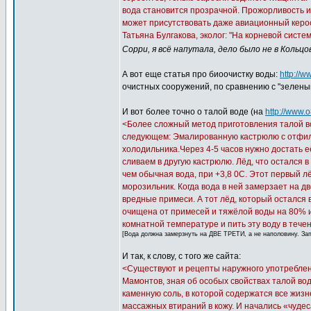
вода становится прозрачной. Прожорливость и 
может присутствовать даже авиационный керо
Татьяна Булгакова, эколог: "На корневой сис
Сорри, я всё напутала, дело было не в Кольцов
А вот еще статья про биоочистку воды:
http://
очистных сооружений, по сравнению с "зеленым
И вот более точно о талой воде (на
http://www.o
<Более сложный метод приготовления талой во
следующем: Эмалированную кастрюлю с отфил
холодильника.Через 4-5 часов нужно достать е
сливаем в другую кастрюлю. Лёд, что остался 
чем обычная вода, при +3,8 0C. Этот первый л
морозильник. Когда вода в ней замерзает на дв
вредные примеси. А тот лёд, который остался 
очищена от примесей и тяжёлой воды на 80% и 
комнатной температуре и пить эту воду в течен
[Вода должна замерзнуть на ДВЕ ТРЕТИ, а не наполовину. За
И так, к слову, с того же сайта:
<Существуют и рецепты наружного употреблени
Мамонтов, зная об особых свойствах талой вод
каменную соль, в которой содержатся все жизн
массажных втираний в кожу. И начались «чудес