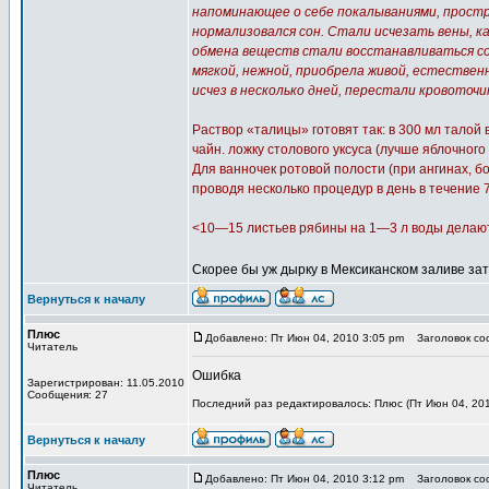
напоминающее о себе покалываниями, простр
нормализовался сон. Стали исчезать вены, к
обмена веществ стали восстанавливаться сос
мягкой, нежной, приобрела живой, естестве
исчез в несколько дней, перестали кровоточ
Раствор «талицы» готовят так: в 300 мл талой
чайн. ложку столового уксуса (лучше яблочного 
Для ванночек ротовой полости (при ангинах, б
проводя несколько процедур в день в течение 
<10—15 листьев рябины на 1—3 л воды делают 
Скорее бы уж дырку в Мексиканском заливе за
Вернуться к началу
Плюс
Добавлено: Пт Июн 04, 2010 3:05 pm
Заголовок соо
Читатель
Ошибка
Зарегистрирован: 11.05.2010
Сообщения: 27
Последний раз редактировалось: Плюс (Пт Июн 04, 201
Вернуться к началу
Плюс
Добавлено: Пт Июн 04, 2010 3:12 pm
Заголовок соо
Читатель