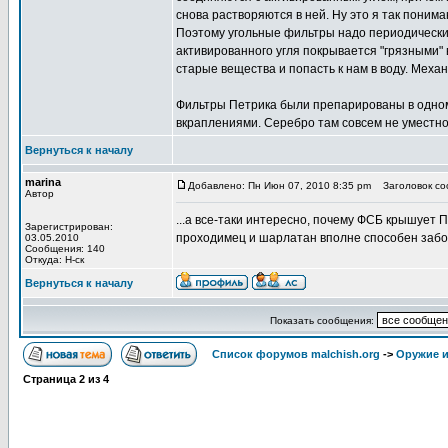
снова растворяются в ней. Ну это я так понима
Поэтому угольные фильтры надо периодически 
активированного угля покрывается "грязными"
старые вещества и попасть к нам в воду. Меха
Фильтры Петрика были препарированы в одном
вкраплениями. Серебро там совсем не уместно,
Вернуться к началу
marina
Добавлено: Пн Июн 07, 2010 8:35 pm
Заголовок соо
Автор
...а все-таки интересно, почему ФСБ крышует 
Зарегистрирован:
проходимец и шарлатан вполне способен забо
03.05.2010
Сообщения: 140
Откуда: Н-ск
Вернуться к началу
Показать сообщения:
Список форумов malchish.org
->
Оружие и
Страница
2
из
4