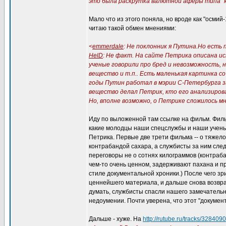
это была раскрутка валютной аферы типа "
Мало что из этого поняла, но вроде как "осмий-
читаю такой обмен мнениями:
<
emmerdale
: Не поклонник я Путина.Но есть
HelD
: Не факт. На сайте Петрика описана ист
ученые говорили про бред и невозможность,
вещество и т.п.. Есть маленькая картинка с
годы Путин работал в мэрии С-Петербурга з
вещество делал Петрик, кто его анализирова
Но, вполне возможно, о Петрике сложилось м
Иду по выложенной там ссылке на фильм. Филь
какие молодцы наши спецслужбы и наши учены
Петрика. Первые две трети фильма -- о тяжело
контрабандой сахара, а службисты за ним сле
переговоры не о сотнях килограммов (контраба
чем-то очень ценном, задерживают пахана и пр
стиле документальной хроники.) После чего з
ценнейшего материала, и дальше снова возвра
думать, службисты спасли нашего замечательно
недоумении. Почти уверена, что этот "документ
Дальше - хуже. На
http://rutube.ru/tracks/328