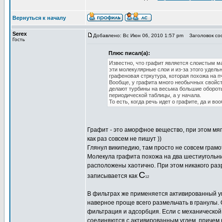
Вернуться к началу
Serex
Добавлено: Вс Июн 06, 2010 1:57 pm
Заголовок соо
Гость
Плюс писал(а):
Известно, что графит является слоистым м
эти молекулярные слои и из-за этого удель
графеновая стркутура, которая похожа на 
Вообще, у графита много необычных свойств
делают турбины на весьма большие обороты.
периодической таблицы, а у начала.
То есть, когда речь идет о графите, да и в
Графит - это аморфное вещество, при этом мяг
как раз совсем не пишут ))
Глянул википедию, там просто не совсем грам
Молекула графита похожа на два шестиугольни
расположены хаотично. При этом никакого ра
С
записывается как
12
В фильтрах же применяется активированный уг
наверное проще всего размельчать в гранулы
фильтрация и адсорбция. Если с механической
соединяются с активированным углем, причем н