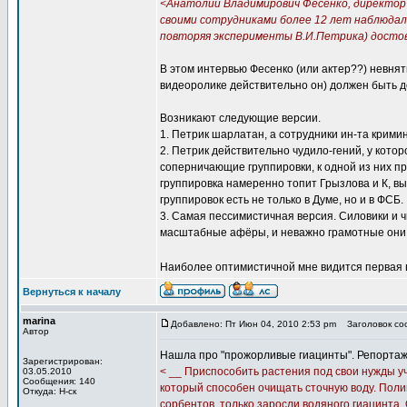
<Анатолий Владимирович Фесенко, директор
своими сотрудниками более 12 лет наблюдал 
повторяя эксперименты В.И.Петрика) досто
В этом интервью Фесенко (или актер??) невнят
видеоролике действительно он) должен быть д
Возникают следующие версии.
1. Петрик шарлатан, а сотрудники ин-та крими
2. Петрик действительно чудило-гений, у кото
соперничающие группировки, к одной из них 
группировка намеренно топит Грызлова и К, в
группировок есть не только в Думе, но и в ФСБ.
3. Самая пессимистичная версия. Силовики и чи
масштабные афёры, и неважно грамотные они 
Наиболее оптимистичной мне видится первая в
Вернуться к началу
marina
Добавлено: Пт Июн 04, 2010 2:53 pm
Заголовок соо
Автор
Нашла про "прожорливые гиацинты". Репортаж 
Зарегистрирован:
< __ Приспособить растения под свои нужды у
03.05.2010
Сообщения: 140
который способен очищать сточную воду. Поли
Откуда: Н-ск
сорбентов, только заросли водяного гиацинта.