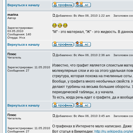
Вернуться к началу
marina
Добавлено: Вс Июн 06, 2010 1:22 am
Заголовок соо
Автор
Зарегистрирован:
03.05.2010
"М" - это материал, "Ж" - это жидкость. В данно
Сообщения: 140
Откуда: Н-ск
Вернуться к началу
Плюс
Добавлено: Вс Июн 06, 2010 2:36 am
Заголовок соо
Читатель
Известно, что графит является слоистым матер
Зарегистрирован: 11.05.2010
молекулярные слои и из-за этого удельная по
Сообщения: 27
стркутура, которая похожа на пчелинные соты
Вообще, у графита много необычных свойств. И
делают турбины на весьма большие обороты. У 
периодической таблицы, а у начала.
То есть, когда речь идет о графите, да и вооб
Вернуться к началу
Плюс
Добавлено: Вс Июн 06, 2010 3:45 am
Заголовок соо
Читатель
О графенах в Интернете мало написано. Даже 
Зарегистрирован: 11.05.2010
Вот статья в Википедии:
http://ru.wikipedia.org/wi
Сообщения: 27