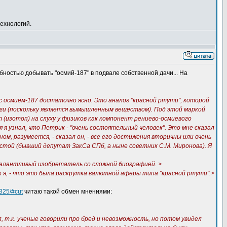
ехнологий.
бностью добывать "осмий-187" в подвале собственной дачи... На
с осмием-187 достаточно ясно. Это аналог "красной ртути", которой
логи (поскольку является вымышленным веществом). Под этой маркой
(изотоп) на слуху у физиков как компонент рениево-осмиевого
 я узнал, что Петрик - "очень состоятельный человек". Это мне сказал
ом, разумеется, - сказал он, - все его достижения вторичны или очень
лстой (бывший депутат ЗакСа СПб, а ныне советник С.М. Миронова). Я
 талантливый изобретатель со сложной биографией. >
ак я, - что это была раскрутка валютной аферы типа "красной ртути".>
7325/#cut
читаю такой обмен мнениями:
, т.к. ученые говорили про бред и невозможность, но потом увидел