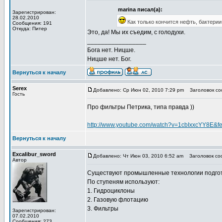
marina писал(а):
Зарегистрирован:
28.02.2010
Как только кончится нефть, бактери
Сообщения: 191
Откуда: Питер
Это, да! Мы их съедим, с голодухи.
_________________
Бога нет. Ницше.
Ницше нет. Бог.
Вернуться к началу
Serex
Добавлено: Ср Июн 02, 2010 7:29 pm
Заголовок соо
Гость
Про фильтры Петрика, типа правда ))
http://www.youtube.com/watch?v=1cbIxxcYY8E&f
Вернуться к началу
Excalibur_sword
Добавлено: Чт Июн 03, 2010 6:52 am
Заголовок соо
Автор
Существуют промышленные технологии подготовк
По ступеням используют:
1. Гидроциклоны
2. Газовую флотацию
3. Фильтры
Зарегистрирован:
07.02.2010
Сообщения: 273