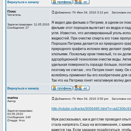
Вернуться к началу
Плюс
Добавлено: Пт Июн 04, 2010 3:12 pm
Заголовок соо
Читатель
Я видел два фильма о Петрике, в одном он по
Зарегистрирован: 11.05.2010
фильме этот порошок вылетает из ведра и пада
Сообщения: 27
угля. Известно, что активированный уголь исп
жидкостей. При очистке спирта его тоже пропус
Порошок Петрика делается из природного графи
природного графита испокон веку делают грифе
хлопьями. Поскольку хром тяжелый, то он долж
адсорбционной технологии очистки воды. Актив
удельная поверхность гораздо больше, поэтом
поэтому не считаю , что Петрик гонит лажу. Он
колеблясь применил бы его изобретение для све
Так что на Петрика гонят негативную волну ди
Вернуться к началу
marina
Добавлено: Пт Июн 04, 2010 3:50 pm
Заголовок соо
Автор
http://rutube.ru/tracks/3056485.html?v=ad2306
Зарегистрирован:
03.05.2010
Сообщения: 140
Муж рассказывал, как в детстве проводил опыт
Откуда: Н-ск
стала напрягать Сашу на вспоминания, с каким
кажется так. Если заранее позаботиться, чтоб