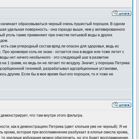
ре начинает образовываться черный очень пушистый порошок. В одном
ьшая удельная поверхность - она гораздо выше, чем у активированного
ный уголь также применяют при очистке питьевой воды и других
одом.
есть сам углеродный состав вряд ли опасен для здоровья, ведь из
 Про хромовую соль не знаю - остается она в ведре или тоже летит с
 воды нет ничего необычного - это следующий шаг в развитии
а 1 грамм, но ведь он не летает по воздуху. Значит, у порошка Петрика
адсорбционной техникой, разрабатывал адсорбционные установки,
ось другим. Если бы в мое время был его порошок, то я тоже не
демонстрирует, что там внутри этого фильтра.
ости, как в демонстрациях Петрика (цвет хлопьев уже не черный). Я не
оль хрома, которая при воспламенении разбухает в хлопья окисла хрома,
, то зрелище взбухания можно обеспечить, но это будет воспламенение,