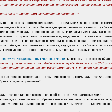
твительно то самое вещество и т.п.. Есть маленькая картинка со сканом
-Петербурга заместителем мэра по внешним связям. Что там было на самом
нение как о непризнанном изобретателе-самородке.>
ьм гоняли по НТВ (логотип телеканала), под фильмом два восторженных ком
ая подача образа Петрика. Первые две трети фильма -- о тяжелой службе там
дили и прослушивали телефонные разговоры. И однажды услышали, как он ве
ы понимают, что речь о чем-то очень ценном, задерживают пахана и при тщате
осле чего зрителю рассказывают о самородке Петрике, изобретшем технолог
контрабандисте (от чьего злого влияния, надо думать, службисты спасли на
. Почти уверена, что этот "документальный фильм" -- заказуха, но чья?
4090.html?v=7415cf7a0cd6394b717b0b1d377f8a49
выложено интервью с такой анн
института криминалистики федеральной службы безопасности (ФСБ) Росси
оценивал (иногда лично повторяя эксперименты В.И.Петрика) достоверно
но распинается в похвалах Петрику. Директор ин-та криминалистики ФСБ (ес
бретателя, ведь правильно?
налистики при главной в стране силовой конторе -- безграмотные люди.
рого наряду с гениальными изобретениями есть смешные. Во власти есть сопе
я группировка намеренно топит Грызлова и К, выпячивая только смешные "и