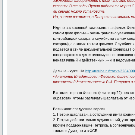
заключения лабораторий о том, что это дейс
сказаны. В те годы Путин работал в мэрии С
ли сейчас можно установить.
Но, вполне возможно, о Петрике сложилось м
Иду по выложенной там ссылке на фильм. Фил
самом деле фильм -- очень грамотно упакованн
контрабандой сахара, а службисты за ним сле
сахаром), а о каких-то там граммах. Службист
подается в стиле документальной хроники.) П
возвращаются к детективному повествованию о 
ненавязчивый и действенный. -- Я в недоумении
Дальше - хуже. На
http://rutube.ru/tracks/328
<Анатолий Владимирович Фесенко, директор 
технической деятельностью В.И. Петрика и 
В этом интервью Фесенко (или актер??) невнят
образован, чтобы различать шарлатана от изо
Возникают следующие версии.
1. Петрик шарлатан, а сотрудники ин-та крими
2. Петрик действительно чудило-гений, у кото
прочие поддержавшие Петрика, а соперничающа
только в Думе, но и в ФСБ.