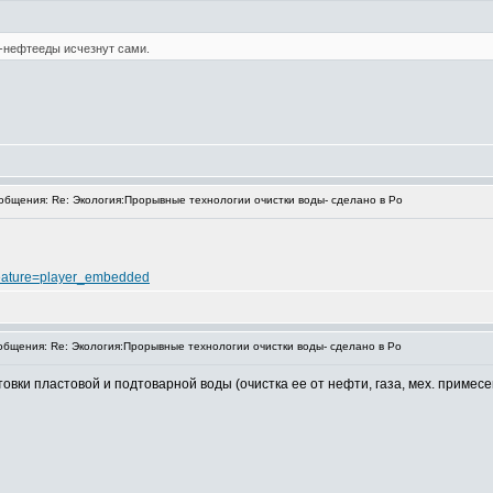
и-нефтееды исчезнут сами.
бщения: Re: Экология:Прорывные технологии очистки воды- сделано в Ро
eature=player_embedded
бщения: Re: Экология:Прорывные технологии очистки воды- сделано в Ро
и пластовой и подтоварной воды (очистка ее от нефти, газа, мех. примесей 