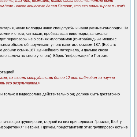
 газеты, так что, возможно, такие слова действительно были
 деле - какое вещество делал Петрик, кто его анализировал - вряд
ментария, какие молодцы наши спецслужбы и наши ученые-самородки. На
ожни и о том, как пахан, пробившись в вице-мэры, занимался
дет переговоры не о сотнях килограммов (контрабандные мешки с
льном обыске обнаруживают у него пакетик с осмием-187. (Всё это
ию добычи осмия-187, ценнейшего материала, и дальше снова
шего замечательного ученого). Вброс "информации" о Петрике
отацией:
и, со своими сотрудниками более 12 лет наблюдал за научно-
сть его результатов.>
ли только в видеоролике действительно он) должен быть достаточно
рничающие группировки, к одной из них принадлежит Грызлов, Шойгу,
зобретения" Петрика. Причем, представители этих группировок есть не