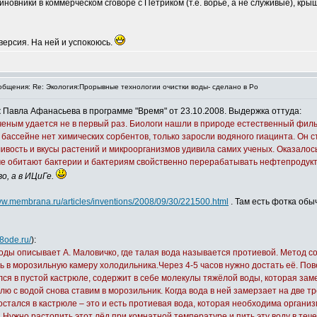
иновники в коммерческом сговоре с Петриком (т.е. ворьё, а не служивые), к
ерсия. На ней и успокоюсь.
бщения: Re: Экология:Прорывные технологии очистки воды- сделано в Ро
Павла Афанасьева в программе "Время" от 23.10.2008. Выдержка оттуда:
чeным удаeтся не в первый раз. Биологи нашли в природе естественный филь
 бассейне нет химических сорбентов, только заросли водяного гиацинта. Он 
ивость и вкусы растений и микроорганизмов удивила самих учeных. Оказалос
теме обитают бактерии и бактериям свойственно перерабатывать нефтепродукт
о, а в ИЦиГе.
www.membrana.ru/articles/inventions/2008/09/30/221500.html
. Там есть фотка обы
8ode.ru/
):
оды описывает А. Маловичко, где талая вода называется протиевой. Метод 
 в морозильную камеру холодильника.Через 4-5 часов нужно достать её. Пов
ался в пустой кастрюле, содержит в себе молекулы тяжёлой воды, которая зам
 с водой снова ставим в морозильник. Когда вода в ней замерзает на две тр
остался в кастрюле – это и есть протиевая вода, которая необходима органи
 Нужно растопить этот лёд при комнатной температуре и пить эту воду в тече