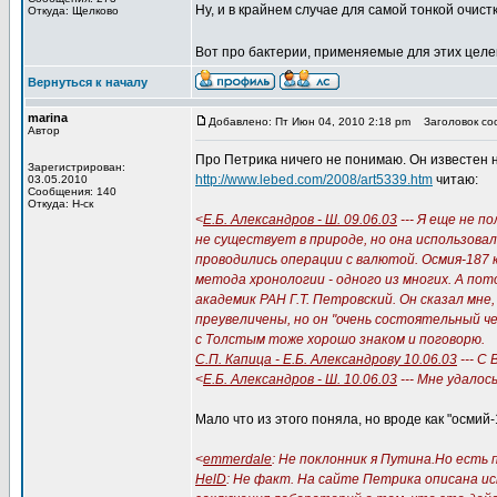
Ну, и в крайнем случае для самой тонкой очист
Откуда: Щелково
Вот про бактерии, применяемые для этих целе
Вернуться к началу
marina
Добавлено: Пт Июн 04, 2010 2:18 pm
Заголовок соо
Автор
Про Петрика ничего не понимаю. Он известен н
Зарегистрирован:
http://www.lebed.com/2008/art5339.htm
читаю:
03.05.2010
Сообщения: 140
Откуда: Н-ск
<
Е.Б. Александров - Ш. 09.06.03
--- Я еще не п
не существует в природе, но она использова
проводились операции с валютой. Осмия-187 
метода хронологии - одного из многих. А пот
академик РАН Г.Т. Петровский. Он сказал мне
преувеличены, но он "очень состоятельный ч
с Толстым тоже хорошо знаком и поговорю.
С.П. Капица - Е.Б. Александрову 10.06.03
--- С
<
Е.Б. Александров - Ш. 10.06.03
--- Мне удалос
Мало что из этого поняла, но вроде как "осмий-
<
emmerdale
: Не поклонник я Путина.Но есть
HelD
: Не факт. На сайте Петрика описана ис