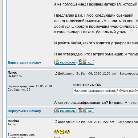
а не поглощение.) Назовем материал, который 
Предлагаю Вам, Плюс, следующий сценарий:
перед комиссией выложить М, полить на него 
добиться широкого промоушна чудо-фильтра с 
в сами фильтры пихать банальный уголь.
И рубить бабки, как это водится у графов Калио
Я не утверждаю, что Петрик обманщик. Я тольк
Вернуться к началу
Плюс
Добавлено: Вс Июн 06, 2010 12:55 am
Заголовок со
Читатель
marina писал(а):
Зарегистрирован: 11.05.2010
Сообщения: 27
Назовем материал, который будет разбу
А как это расшифровывается? Видимо, М - это 
Вернуться к началу
marina
Добавлено: Вс Июн 06, 2010 1:22 am
Заголовок соо
Автор
Зарегистрирован:
03.05.2010