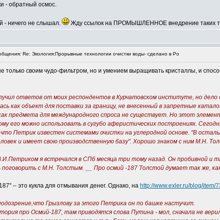
ки - обратный осмос.
й - ничего не слышал.
Жду ссылок на ПРОМЫШЛЕННОЕ внедрение таких т
бщения: Re: Экология:Прорывные технологии очистки воды- сделано в Ро
е только своим чудо-фильтром, но и умением выращивать кристаллы, и спосо
олучил ответов от моих респондентов в Курчатовском институте, но дело 
лась как объект для поставки за границу, не внесенный в запретные ката
как предмета для международного спроса не существует. Но этот элемент 
ому его можно использовать в сугубо аферистических построениях. Сегодня
, что Петрик известен системами очистки на углеродной основе. "В остальн
еловек и имеет свою производственную базу". Хорошо знаком с ним М.Н. То
 В.И.Петриком я встречался в СПб месяца три тому назад. Он пробивной и
ь поговорить с М.Н. Толстым. __ Про осмий -187 Толстой думает так же, к
187" -- это кукла для отмывания денег. Однако, на
http://www.exler.ru/blog/item/
 подозрение,что Грызлову за этого Петрика он по башке настучит.
тория про Осмий-187, там приводятся слова Путина - мол, сначала не верил