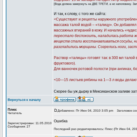
[Вода должна замерзнуть на ДВЕ ТРЕТИ, а не наполовину. За
И так, к слову, с того же сайта:
<Существуют и рецепты наружного употреблени
массажа талой водой – «талицу». Он добавлял 
массажных втираний в кожу. И начались «чудес
перестало беспокоить, наладилась работа же
веществ стали восстанавливаться сосуды, на
разгладились морщины. Согрелись ноги, заст
Раствор «талицы» готовят так: в 300 мл талой
фруктового).
Для ванночек ротовой полости (при ангинах, б
<10—15 листьев рябины на 1—3 л воды делают 
Скорее бы уж дырку в Мексиканском заливе за
Вернуться к началу
Плюс
Добавлено: Пт Июн 04, 2010 3:05 pm
Заголовок соо
Читатель
Ошибка
Зарегистрирован: 11.05.2010
Сообщения: 27
Последний раз редактировалось: Плюс (Пт Июн 04, 201