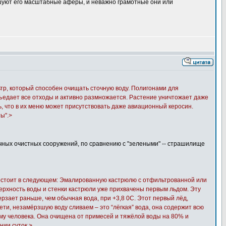
рышуют его масштабные афёры, и неважно грамотные они или
тр, который способен очищать сточную воду. Полигонами для
съедает все отходы и активно размножается. Растение уничтожает даже
ь, что в их меню может присутствовать даже авиационный керосин.
ы".>
чных очистных сооружений, по сравнению с "зелеными" -- страшилище
состоит в следующем: Эмалированную кастрюлю с отфильтрованной или
ерхность воды и стенки кастрюли уже прихвачены первым льдом. Эту
ерзает раньше, чем обычная вода, при +3,8 0C. Этот первый лёд,
ети, незамёрзшую воду сливаем – это “лёгкая” вода, она содержит всю
зму человека. Она очищена от примесей и тяжёлой воды на 80% и
нии суток.>