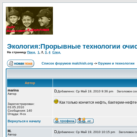
Экология:Прорывные технологии очис
На страницу
Пред.
1
,
2
,
3
,
4
След.
Список форумов malchish.org
->
Оружие и технологии
Автор
marina
Добавлено: Ср Май 19, 2010 9:36 pm
Заголовок соо
Автор
Как только кончится нефть, бактерии-нефте
Зарегистрирован:
03.05.2010
Сообщения: 140
Откуда: Н-ск
Вернуться к началу
М.
Добавлено: Ср Май 19, 2010 10:15 pm
Заголовок со
Автор