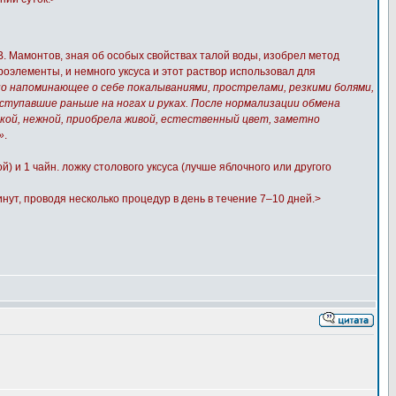
. Мамонтов, зная об особых свойствах талой воды, изобрел метод
роэлементы, и немного уксуса и этот раствор использовал для
но напоминающее о себе покалываниями, прострелами, резкими болями,
ступавшие раньше на ногах и руках. После нормализации обмена
гкой, нежной, приобрела живой, естественный цвет, заметно
»
.
 и 1 чайн. ложку столового уксуса (лучше яблочного или другого
нут, проводя несколько процедур в день в течение 7–10 дней.>