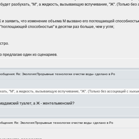
будет разбухать, "М", а жидкость, вызывающую вспучивание, "Ж". (Только без
Ж и заявить, что изменение объема М вызвано его поглощающей способность
"поглощающей способностью" в десятки раз больше, чем у угля;
стро.
о предлагаю один из сценариев.
общения: Re: Экология:Прорывные технологии очистки воды- сделано в Ро
хать, "М", а жидкость, вызывающую вспучивание, "Ж". (Только без ассоциаций с хыхык
мадамский туалет, а Ж - жентельменский?
бщения: Re: Экология:Прорывные технологии очистки воды- сделано в Ро