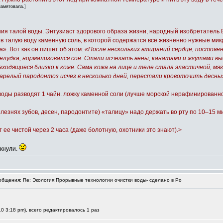
памятовала.]
я талой воды. Энтузиаст здорового образа жизни, народный изобретатель В
в талую воду каменную соль, в которой содержатся все жизненно нужные мик
а». Вот как он пишет об этом:
«После нескольких втираний сердце, постоян
лудка, нормализовался сон. Стали исчезать вены, канатами и жгутами вы
ходящиеся близко к коже. Сама кожа на лице и теле стала эластичной, мя
арелый пародонтоз исчез в несколько дней, перестали кровоточить десны
 воды разводят 1 чайн. ложку каменной соли (лучше морской нерафинированной)
олезнях зубов, десен, пародонтите) «талицу» надо держать во рту по 10–15 ми
ее чистой через 2 часа (даже болотную, охотники это знают).>
ткнули.
бщения: Re: Экология:Прорывные технологии очистки воды- сделано в Ро
0 3:18 pm), всего редактировалось 1 раз