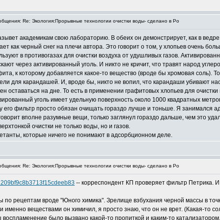
бщения: Re: Экология:Прорывные технологии очистки воды- сделано в Ро
казывет академикам свою лабораторию. В обеих он демонстрирует, как в вед
ет как черный снег на плечи автора. Это говорит о том, у хлопьев очень бол
ользуют в противогазах для очистки воздуха от удушливых газов. Активирован
кают через активированный уголь. И никто не кричит, что травят народ углер
та, к которому добавляется какое-то вещество (вроде бы хромовая соль). То 
ли для карандашей. И, вроде бы, никто не вопил, что карандаши убивают нас.
ен оставаться на дне. То есть в применении графитовых хлопьев для очистки
ированный уголь имеет удельную поверхность около 1000 квадратных метров н
у его фильтр просто обязан очищать гораздо лучше и тоньше. Я занимался 
 говорит вполне разумные вещи, только заглянул гораздо дальше, чем это удал
рхтонкой очистки не только воды, но и газов.
летанты, которые ничего не понимают в адсорбционном деле.
бщения: Re: Экология:Прорывные технологии очистки воды- сделано в Ро
c91209bf9c8b3713f15cdeeb83
-- корреспондент КП проверяет фильтр Петрика. И 
ы по рецептам вроде "Юного химика". Зрелище взбухания черной массы в точн
и именно веществами он химичил, я просто знаю, что он не врет. (Какая-то с
ы воспламенение было вызвано какой-то пропиткой и каким-то катализатором