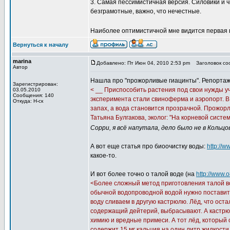
3. Самая пессимистичная версия. Силовики и ч
безграмотные, важно, что нечестные.
Наиболее оптимистичной мне видится первая в
Вернуться к началу
marina
Добавлено: Пт Июн 04, 2010 2:53 pm
Заголовок соо
Автор
Нашла про "прожорливые гиацинты". Репортаж 
Зарегистрирован:
< __ Приспособить растения под свои нужды у
03.05.2010
Сообщения: 140
эксперимента стали свиноферма и аэропорт. В
Откуда: Н-ск
запах, а вода становится прозрачной. Прожорл
Татьяна Булгакова, эколог: "На корневой сис
Сорри, я всё напутала, дело было не в Кольцов
А вот еще статья про биоочистку воды:
http://
какое-то.
И вот более точно о талой воде (на
http://www.o
<Более сложный метод приготовления талой в
обычной водопроводной водой нужно поставить
воду сливаем в другую кастрюлю. Лёд, что ост
содержащий дейтерий, выбрасывают. А кастрюлю
химию и вредные примеси. А тот лёд, который 
содержит 15 мг кальция на один литр жидкости.