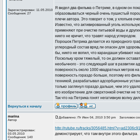
Я видел два фильма о Петрике, в одном он пок
Зарегистрирован: 11.05.2010
образовываться черный очень пушистый порошо
Сообщения: 27
плечи автора. Это говорит о том, у хлопьев оч
Известно, что активированный уголь использую
применяют при очистке питьевой воды и других
никто не кричит, что травят народ углеродом.
Порошок Петрика делается из природного графи
углеродный состав вряд ли опасен для здоровь
бы, никто не вопил, что карандаши убивают нас
Поскольку хром тяжелый, то он должен остават
необычного - это следующий шаг в развитии а
поверхность около 1000 квадратных метров на 1
поверхность гораздо больше, поэтому его фил
техникой, разрабатывал адсорбционные установ
только заглянул гораздо дальше, чем это удал
его изобретение для сверхтонкой очистки не то
Так что на Петрика гонят негативную волну ди
Вернуться к началу
marina
Добавлено: Пт Июн 04, 2010 3:50 pm
Заголовок соо
Автор
http://rutube.ru/tracks/3056485.html?v=ad2306
Зарегистрирован:
демонстрирует, что там внутри этого фильтра.
03.05.2010
Сообщения: 140