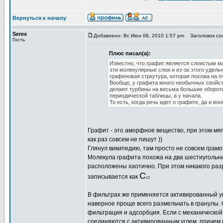
Вернуться к началу
Serex
Добавлено: Вс Июн 06, 2010 1:57 pm
Заголовок соо
Гость
Плюс писал(а):
Известно, что графит является слоистым м
эти молекулярные слои и из-за этого удель
графеновая стркутура, которая похожа на 
Вообще, у графита много необычных свойств
делают турбины на весьма большие обороты.
периодической таблицы, а у начала.
То есть, когда речь идет о графите, да и в
Графит - это аморфное вещество, при этом мяг
как раз совсем не пишут ))
Глянул википедию, там просто не совсем грам
Молекула графита похожа на два шестиугольни
расположены хаотично. При этом никакого ра
С
записывается как
12
В фильтрах же применяется активированный уг
наверное проще всего размельчать в гранулы
фильтрация и адсорбция. Если с механической
соединяются с активированным углем, причем н