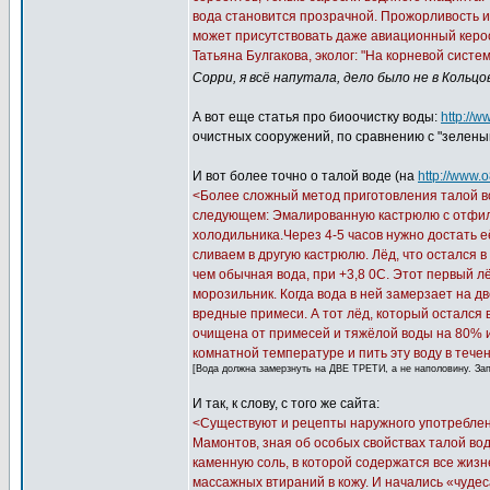
вода становится прозрачной. Прожорливость и 
может присутствовать даже авиационный керо
Татьяна Булгакова, эколог: "На корневой сис
Сорри, я всё напутала, дело было не в Кольцов
А вот еще статья про биоочистку воды:
http://
очистных сооружений, по сравнению с "зеленым
И вот более точно о талой воде (на
http://www.o
<Более сложный метод приготовления талой во
следующем: Эмалированную кастрюлю с отфил
холодильника.Через 4-5 часов нужно достать е
сливаем в другую кастрюлю. Лёд, что остался 
чем обычная вода, при +3,8 0C. Этот первый л
морозильник. Когда вода в ней замерзает на дв
вредные примеси. А тот лёд, который остался 
очищена от примесей и тяжёлой воды на 80% и 
комнатной температуре и пить эту воду в течен
[Вода должна замерзнуть на ДВЕ ТРЕТИ, а не наполовину. За
И так, к слову, с того же сайта:
<Существуют и рецепты наружного употреблени
Мамонтов, зная об особых свойствах талой вод
каменную соль, в которой содержатся все жизн
массажных втираний в кожу. И начались «чудес