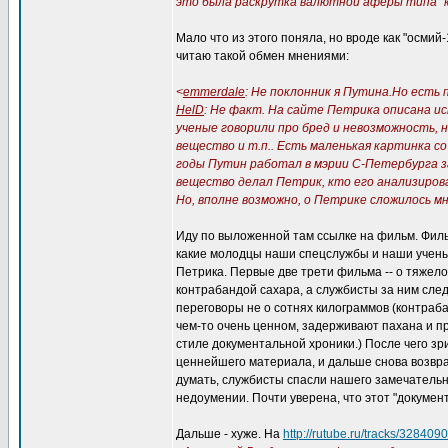
это была раскрутка валютной аферы типа "
Мало что из этого поняла, но вроде как "осмий-
читаю такой обмен мнениями:
<
emmerdale
: Не поклонник я Путина.Но есть
HelD
: Не факт. На сайте Петрика описана ист
ученые говорили про бред и невозможность,
вещество и т.п.. Есть маленькая картинка с
годы Путин работал в мэрии С-Петербурга з
вещество делал Петрик, кто его анализирова
Но, вполне возможно, о Петрике сложилось м
Иду по выложенной там ссылке на фильм. Филь
какие молодцы наши спецслужбы и наши учены
Петрика. Первые две трети фильма -- о тяжело
контрабандой сахара, а службисты за ним сле
переговоры не о сотнях килограммов (контраба
чем-то очень ценном, задерживают пахана и пр
стиле документальной хроники.) После чего з
ценнейшего материала, и дальше снова возвра
думать, службисты спасли нашего замечательно
недоумении. Почти уверена, что этот "документ
Дальше - хуже. На
http://rutube.ru/tracks/328