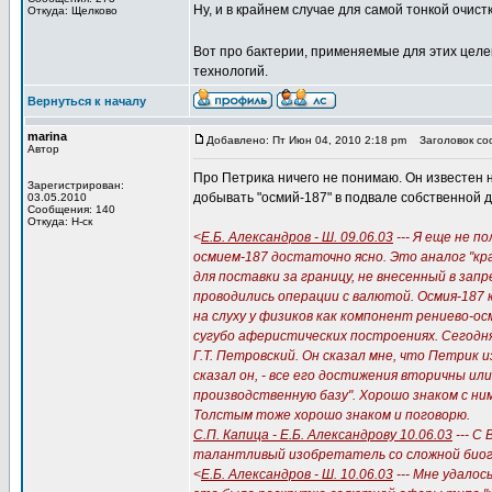
Ну, и в крайнем случае для самой тонкой очист
Откуда: Щелково
Вот про бактерии, применяемые для этих целе
технологий.
Вернуться к началу
marina
Добавлено: Пт Июн 04, 2010 2:18 pm
Заголовок соо
Автор
Про Петрика ничего не понимаю. Он известен 
Зарегистрирован:
добывать "осмий-187" в подвале собственной д
03.05.2010
Сообщения: 140
Откуда: Н-ск
<
Е.Б. Александров - Ш. 09.06.03
--- Я еще не п
осмием-187 достаточно ясно. Это аналог "кр
для поставки за границу, не внесенный в за
проводились операции с валютой. Осмия-187
на слуху у физиков как компонент рениево-ос
сугубо аферистических построениях. Сегодня 
Г.Т. Петровский. Он сказал мне, что Петрик 
сказал он, - все его достижения вторичны ил
производственную базу". Хорошо знаком с ни
Толстым тоже хорошо знаком и поговорю.
С.П. Капица - Е.Б. Александрову 10.06.03
--- С
талантливый изобретатель со сложной биог
<
Е.Б. Александров - Ш. 10.06.03
--- Мне удалос