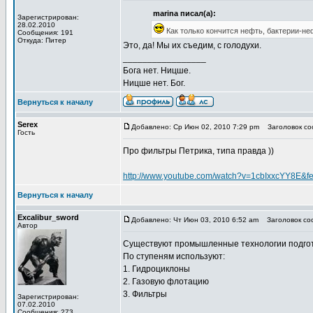
marina писал(а):
Зарегистрирован:
28.02.2010
Как только кончится нефть, бактерии-не
Сообщения: 191
Откуда: Питер
Это, да! Мы их съедим, с голодухи.
_________________
Бога нет. Ницше.
Ницше нет. Бог.
Вернуться к началу
Serex
Добавлено: Ср Июн 02, 2010 7:29 pm
Заголовок соо
Гость
Про фильтры Петрика, типа правда ))
http://www.youtube.com/watch?v=1cbIxxcYY8E&f
Вернуться к началу
Excalibur_sword
Добавлено: Чт Июн 03, 2010 6:52 am
Заголовок соо
Автор
Существуют промышленные технологии подготовк
По ступеням используют:
1. Гидроциклоны
2. Газовую флотацию
3. Фильтры
Зарегистрирован:
07.02.2010
Сообщения: 273