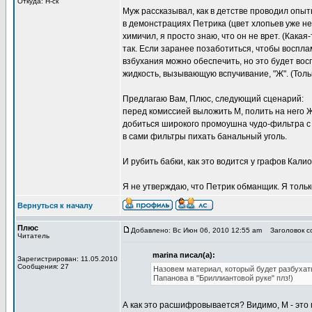
Откуда: Н-ск
Муж рассказывал, как в детстве проводил опыт
в демонстрациях Петрика (цвет хлопьев уже не
химичил, я просто знаю, что он не врет. (Кака
так. Если заранее позаботиться, чтобы воспл
взбухания можно обеспечить, но это будет вос
жидкость, вызывающую вспучивание, "Ж". (Толь
Предлагаю Вам, Плюс, следующий сценарий:
перед комиссией выложить М, полить на него 
добиться широкого промоушна чудо-фильтра с 
в сами фильтры пихать банальный уголь.
И рубить бабки, как это водится у графов Калио
Я не утверждаю, что Петрик обманщик. Я тольк
Вернуться к началу
Плюс
Добавлено: Вс Июн 06, 2010 12:55 am
Заголовок со
Читатель
marina писал(а):
Зарегистрирован: 11.05.2010
Сообщения: 27
Назовем материал, который будет разбухат
Папанова в "Бриллиантовой руке" плз!)
А как это расшифровывается? Видимо, М - это 