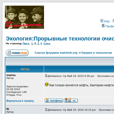
FAQ
Проф
Экология:Прорывные технологии очис
На страницу
Пред.
1
,
2
,
3
,
4
След.
Список форумов malchish.org
->
Оружие и технологии
Автор
marina
Добавлено: Ср Май 19, 2010 9:36 pm
Заголовок соо
Автор
Как только кончится нефть, бактерии-нефте
Зарегистрирован:
03.05.2010
Сообщения: 140
Откуда: Н-ск
Вернуться к началу
М.
Добавлено: Ср Май 19, 2010 10:15 pm
Заголовок со
Автор