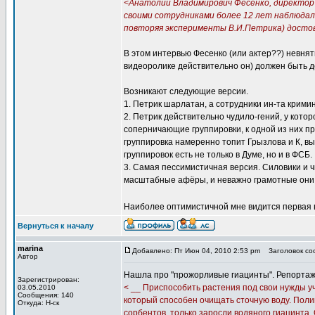
<Анатолий Владимирович Фесенко, директор
своими сотрудниками более 12 лет наблюдал 
повторяя эксперименты В.И.Петрика) досто
В этом интервью Фесенко (или актер??) невнят
видеоролике действительно он) должен быть д
Возникают следующие версии.
1. Петрик шарлатан, а сотрудники ин-та крими
2. Петрик действительно чудило-гений, у кото
соперничающие группировки, к одной из них 
группировка намеренно топит Грызлова и К, в
группировок есть не только в Думе, но и в ФСБ.
3. Самая пессимистичная версия. Силовики и чи
масштабные афёры, и неважно грамотные они 
Наиболее оптимистичной мне видится первая в
Вернуться к началу
marina
Добавлено: Пт Июн 04, 2010 2:53 pm
Заголовок соо
Автор
Нашла про "прожорливые гиацинты". Репортаж 
Зарегистрирован:
< __ Приспособить растения под свои нужды у
03.05.2010
Сообщения: 140
который способен очищать сточную воду. Поли
Откуда: Н-ск
сорбентов, только заросли водяного гиацинта.