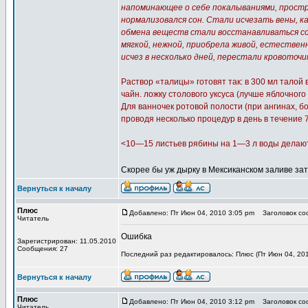
напоминающее о себе покалываниями, простр
нормализовался сон. Стали исчезать вены, к
обмена веществ стали восстанавливаться сос
мягкой, нежной, приобрела живой, естестве
исчез в несколько дней, перестали кровоточ
Раствор «талицы» готовят так: в 300 мл талой
чайн. ложку столового уксуса (лучше яблочного 
Для ванночек ротовой полости (при ангинах, б
проводя несколько процедур в день в течение 
<10—15 листьев рябины на 1—3 л воды делают 
Скорее бы уж дырку в Мексиканском заливе за
Вернуться к началу
Плюс
Добавлено: Пт Июн 04, 2010 3:05 pm
Заголовок соо
Читатель
Ошибка
Зарегистрирован: 11.05.2010
Сообщения: 27
Последний раз редактировалось: Плюс (Пт Июн 04, 201
Вернуться к началу
Плюс
Добавлено: Пт Июн 04, 2010 3:12 pm
Заголовок соо
Читатель