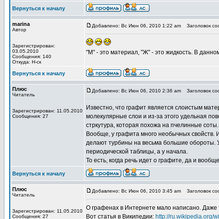
Вернуться к началу
marina
Добавлено: Вс Июн 06, 2010 1:22 am
Заголовок соо
Автор
Зарегистрирован:
03.05.2010
"М" - это материал, "Ж" - это жидкость. В данно
Сообщения: 140
Откуда: Н-ск
Вернуться к началу
Плюс
Добавлено: Вс Июн 06, 2010 2:36 am
Заголовок соо
Читатель
Известно, что графит является слоистым матер
Зарегистрирован: 11.05.2010
молекулярные слои и из-за этого удельная по
Сообщения: 27
стркутура, которая похожа на пчелинные соты
Вообще, у графита много необычных свойств. И
делают турбины на весьма большие обороты. У 
периодической таблицы, а у начала.
То есть, когда речь идет о графите, да и вооб
Вернуться к началу
Плюс
Добавлено: Вс Июн 06, 2010 3:45 am
Заголовок соо
Читатель
О графенах в Интернете мало написано. Даже 
Зарегистрирован: 11.05.2010
Вот статья в Википедии:
http://ru.wikipedia.org/wi
Сообщения: 27