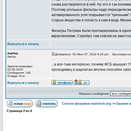
снова растворяются в ней. Ну это я так понима
Поэтому угольные фильтры надо периодически 
активированного угля покрывается "грязными"
старые вещества и попасть к нам в воду. Меха
Фильтры Петрика были препарированы в одном
вкраплениями. Серебро там совсем не уместно,
Вернуться к началу
marina
Добавлено: Пн Июн 07, 2010 8:35 pm
Заголовок соо
Автор
...а все-таки интересно, почему ФСБ крышует 
Зарегистрирован:
проходимец и шарлатан вполне способен забо
03.05.2010
Сообщения: 140
Откуда: Н-ск
Вернуться к началу
Показать сообщения:
Список форумов malchish.org
->
Оружие и
Страница
2
из
4