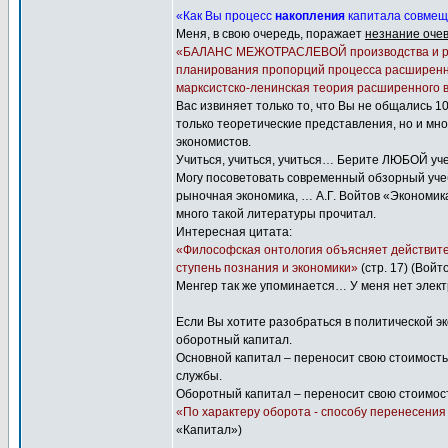
«Как Вы процесс
накопления
капитала совмеща
Меня, в свою очередь, поражает
незнание оче
«БАЛАНС МЕЖОТРАСЛЕВОЙ производства и расп
планирования пропорций процесса расширенно
марксистско-ленинская теория расширенного 
Вас извиняет только то, что Вы не общались 10
только теоретические представления, но и мн
экономистов.
Учиться, учиться, учиться… Берите ЛЮБОЙ уч
Могу посоветовать современный обзорный учеб
рыночная экономика, … А.Г. Войтов «Экономика
много такой литературы прочитал.
Интересная цитата:
«Философская онтология объясняет действител
ступень познания и экономики»
(стр. 17) (Вой
Менгер так же упоминается… У меня нет электр
Если Вы хотите разобраться в политической эк
оборотный капитал.
Основной капитал – переносит свою стоимость
службы.
Оборотный капитал – переносит свою стоимост
«По характеру оборота - способу перенесения 
«Капитал»)