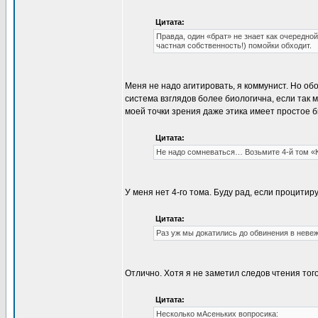
Цитата:
Правда, один «брат» не знает как очередной
частная собственность!) помойки обходит.
Меня не надо агитировать, я коммунист. Но об
система взглядов более биологична, если так 
моей точки зрения даже этика имеет простое 
Цитата:
Не надо сомневаться… Возьмите 4-й том «
У меня нет 4-го тома. Буду рад, если процитир
Цитата:
Раз уж мы докатились до обвинения в невеже
Отлично. Хотя я не заметил следов чтения того
Цитата:
Несколько мАсеньких вопросика: