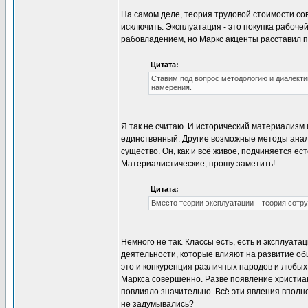
На самом деле, теория трудовой стоимости со
исключить. Эксплуатация - это покупка рабоче
рабовладением, но Маркс акценты расставил п
Цитата:
Ставим под вопрос методологию и диалектику
намерения.
Я так не считаю. И исторический материализм 
единственный. Другие возможные методы анали
существо. Он, как и всё живое, подчиняется е
Материалистические, прошу заметить!
Цитата:
Вместо теории эксплуатации – теория сотр
Немного не так. Классы есть, есть и эксплуат
деятельности, которые влияют на развитие общ
это и конкуренция различных народов и любых
Маркса совершенно. Разве появление христиан
повлияло значительно. Всё эти явления вполне
не задумывались?