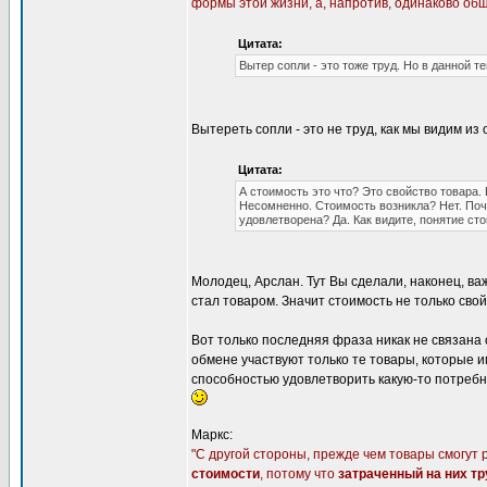
формы этой жизни, а, напротив, одинаково о
Цитата:
Вытер сопли - это тоже труд. Но в данной т
Вытереть сопли - это не труд, как мы видим и
Цитата:
А стоимость это что? Это свойство товара. 
Несомненно. Стоимость возникла? Нет. Поч
удовлетворена? Да. Как видите, понятие ст
Молодец, Арслан. Тут Вы сделали, наконец, ва
стал товаром. Значит стоимость не только сво
Вот только последняя фраза никак не связана
обмене участвуют только те товары, которые 
способностью удовлетворить какую-то потребно
Маркс:
"С другой стороны, прежде чем товары смогут 
стоимости
, потому что
затраченный на них тр