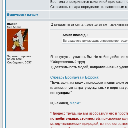
Вес тела определяется величиной приложенной 
Стоимость товара определяется вложенным кол
Вернуться к началу
maxon
Добавлено: Вт Сен 27, 2005 10:35 am
Заголовок со
Site Admin
Arslan писал(а):
Вы задались целью дать определение труду
Зарегистрирован:
Я не тужусь, тужитесь Вы. Не любое действие 
06.08.2004
"Общественный труд -
Сообщения: 5657
1) деятельность людей, направленная на удо
Словарь Брокгауза и Ефрона:
"Труд, экон., на ряду с природою и капиталом 
планомерную затрату мускульных и нервных у
его
нуждам
."
И, наконец,
Маркс
:
"Процесс труда, как мы изобразили его в прос
потребительных стоимостей
, присвоение да
между человеком и природой, вечное естествен