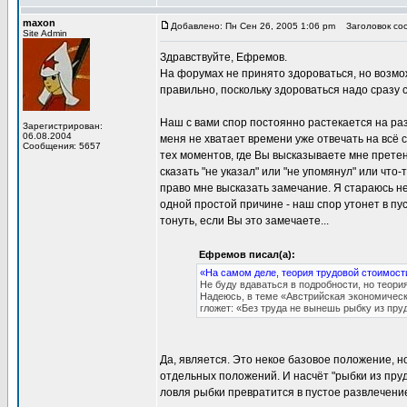
maxon
Добавлено: Пн Сен 26, 2005 1:06 pm
Заголовок соо
Site Admin
Здравствуйте, Ефремов.
На форумах не принято здороваться, но возмож
правильно, поскольку здороваться надо сразу с
Наш с вами спор постоянно растекается на ра
Зарегистрирован:
06.08.2004
меня не хватает времени уже отвечать на всё 
Сообщения: 5657
тех моментов, где Вы высказываете мне претен
сказать "не указал" или "не упомянул" или что
право мне высказать замечание. Я стараюсь н
одной простой причине - наш спор утонет в пус
тонуть, если Вы это замечаете...
Ефремов писал(а):
«На самом деле, теория трудовой стоимост
Не буду вдаваться в подробности, но теори
Надеюсь, в теме «Австрийская экономичес
гложет: «Без труда не вынешь рыбку из пру
Да, является. Это некое базовое положение, н
отдельных положений. И насчёт "рыбки из пруда
ловля рыбки превратится в пустое развлечение,