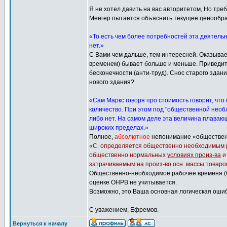
Я не хотел давить на вас авторитетом, Но тр
Менгер пытается объяснить текущее ценообра
«То есть чем более потребностей эта деятельн
нет.»
С Вами чем дальше, тем интересней. Оказыва
временем) бывает больше и меньше. Приведите
бесконечности (анти-труд). Снос старого здан
нового здания?
«Сам Маркс говоря про стоимость говорит, что
количество. При этом под "общественной необх
либо нет. На самом деле эта величина плавающ
широких пределах.»
Полное,
абсолютное
непонимание «общественн
«С. определяется общественно необходимым р
общественно нормальных
условиях произ-ва
затрачиваемым на произ-во осн. массы товаро
Общественно-необходимое рабочее временя (О
оценке ОНРВ не учитывается.
Возможно, это Ваша основная логическая ошиб
С уважением, Ефремов.
Вернуться к началу