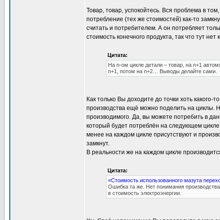
Товар, товар, успокойтесь. Вся проблема в том,
потребление (тех же стоимостей) как-то замкну
считать и потребителем. А он потребляет тольк
стоимость конечного продукта, так что тут нет 
Цитата:
На n-ом цикле детали – товар, на n+1 автом
n+1, потом на n+2… Выводы делайте сами.
Как только Вы доходите до точки хоть какого-т
производства ещё можно поделить на циклы. Н
производимого. Да, вы можете потребить в да
который будет потреблён на следующем цикле.
менее на каждом цикле присутствуют и произво
замкнут.
В реальности же на каждом цикле производится
Цитата:
«Стоимость использованного мазута перехо
Ошибка та же. Нет понимания производства 
в стоимость электроэнергии.