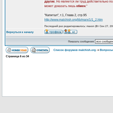
других
. Но является ли труд действительно п
может доказать лишь
обмен
."
"Капитал", т.1, Глава 2, стр.95
http://www.malchish.org/lib/marx/1/1_2.htm
Последний раз редактировалось: maxon (Вт Сен 27, 200
Вернуться к началу
Показать сообщения:
Список форумов malchish.org
->
Вопросы
Страница
6
из
34