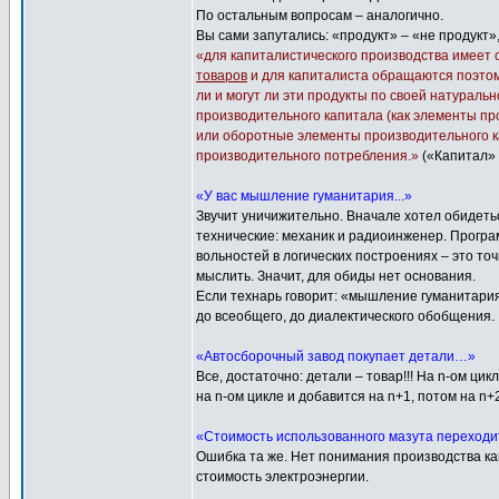
По остальным вопросам – аналогично.
Вы сами запутались: «продукт» – «не продукт»,
«для капиталистического производства имеет
товаров
и для капиталиста обращаются поэтому
ли и могут ли эти продукты по своей натурал
производительного капитала (как элементы проц
или оборотные элементы производительного кап
производительного потребления.»
(«Капитал» т
«У вас мышление гуманитария...»
Звучит уничижительно. Вначале хотел обидет
технические: механик и радиоинженер. Програм
вольностей в логических построениях – это т
мыслить. Значит, для обиды нет основания.
Если технарь говорит: «мышление гуманитария
до всеобщего, до диалектического обобщения.
«Автосборочный завод покупает детали…»
Все, достаточно: детали – товар!!! На n-ом ци
на n-ом цикле и добавится на n+1, потом на 
«Стоимость использованного мазута переходит
Ошибка та же. Нет понимания производства ка
стоимость электроэнергии.