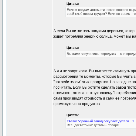
Цитата:
Если я создам автоматическое поле по выра
свой хлеб своим трудом? Если не своим, т
А если Вы питаетесь плодами деревьев, которы
живёт потребляя энергию солнца. Может мы на
Цитата:
Вы сами запутались: «продукт» – «не продук
А я и не запутываю. Вы пытаетесь замкнуть п
рассмотрения те моменты, которые Вы учитыв
"потребителем" этих продуктов. Но завод не п
посчитать. Если Вы хотите сделать завод "потр
стоимость, эквивалентную своему "потреблению"
сами производят стоимость и сами её потребля
промежуточных продуктов.
Цитата:
«Автосборочный завод покупает детали…»
Все, достаточно: детали – товар!!!