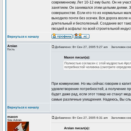
современному. Лет 10-12 ему было. Он не учас
занятием. Он занимался этим целыми днями. З
совершенстве. Если кто-то из нормальных маль
выходило почти без осечек. Вся дорога возле 
длительный и бесполезный. Создание вот тако
гвоздей в асфальт по всей строительной индуст
Вернуться к началу
Arslan
Добавлено: Вт Сен 27, 2005 5:27 am
Заголовок соо
Гость
Maxon писал(а):
Полностью согласен с этой мудростью Арсл
потребностей человека (смотрите определе
При коммунизме. Но мы сейчас говорим о капит
удовлетворение потребностей, а получение пр
будет даже рад, если этот товар не станут мед
самые различные ухищрения. Надеюсь, Вы сл
Вернуться к началу
maxon
Добавлено: Вт Сен 27, 2005 6:31 am
Заголовок соо
Site Admin
Arslan писал(а):