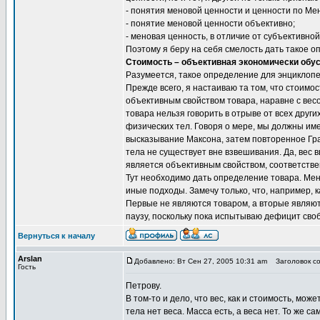
- понятия меновой ценности и ценности по Ме
- понятие меновой ценности объективно;
- меновая ценность, в отличие от субъективно
Поэтому я беру на себя смелость дать такое 
Стоимость – объективная экономически обу
Разумеется, такое определение для энциклопе
Прежде всего, я настаиваю та том, что стоимо
объективным свойством товара, наравне с вес
товара нельзя говорить в отрыве от всех других
физических тел. Говоря о мере, мы должны имет
высказывание Максона, затем повторенное Гра
тела не существует вне взвешивания. Да, вес 
является объективным свойством, соответстве
Тут необходимо дать определение товара. Мен
иные подходы. Замечу только, что, например, 
Первые не являются товаром, а вторые являют
паузу, поскольку пока испытываю дефицит сво
Вернуться к началу
Arslan
Добавлено: Вт Сен 27, 2005 10:31 am
Заголовок со
Гость
Петрову.
В том-то и дело, что вес, как и стоимость, м
тела нет веса. Масса есть, а веса нет. То же 