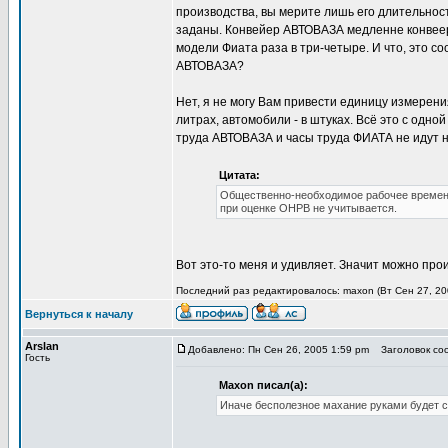
производства, вы мерите лишь его длительнос
заданы. Конвейер АВТОВАЗА медленне конвеер
модели Фиата раза в три-четыре. И что, это с
АВТОВАЗА?
Нет, я не могу Вам привести единицу измерени
литрах, автомобили - в штуках. Всё это с одно
труда АВТОВАЗА и часы труда ФИАТА не идут н
Цитата:
Общественно-необходимое рабочее временя
при оценке ОНРВ не учитывается.
Вот это-то меня и удивляет. Значит можно пр
Последний раз редактировалось: maxon (Вт Сен 27, 200
Вернуться к началу
Arslan
Добавлено: Пн Сен 26, 2005 1:59 pm
Заголовок соо
Гость
Maxon писал(а):
Иначе бесполезное махание руками будет ст