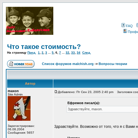
FAQ
Проф
Что такое стоимость?
На страницу
Пред.
1
,
2
,
3
...
5
,
6
,
7
...
32
,
33
,
34
След.
Список форумов malchish.org
->
Вопросы теории
Автор
maxon
Добавлено: Пт Сен 23, 2005 2:40 pm
Заголовок соо
Site Admin
Ефремов писал(а):
Здравствуйте, maxon.
Зарегистрирован:
Здравствуйте. Возможно от того, что я с Вами н
06.08.2004
Сообщения: 5657