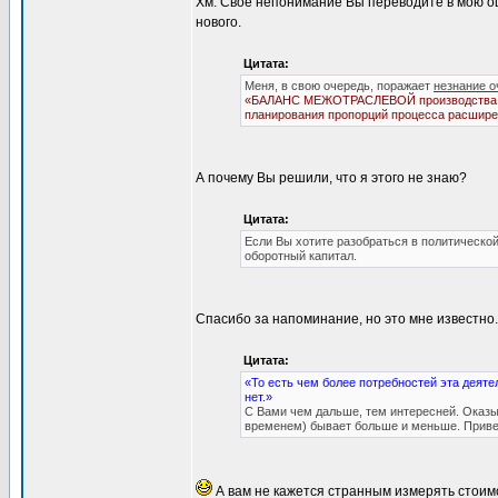
Хм. Своё непонимание Вы переводите в мою ош
нового.
Цитата:
Меня, в свою очередь, поражает
незнание 
«БАЛАНС МЕЖОТРАСЛЕВОЙ производства и р
планирования пропорций процесса расширен
А почему Вы решили, что я этого не знаю?
Цитата:
Если Вы хотите разобраться в политической
оборотный капитал.
Спасибо за напоминание, но это мне известно.
Цитата:
«То есть чем более потребностей эта деяте
нет.»
С Вами чем дальше, тем интересней. Оказ
временем) бывает больше и меньше. Привед
А вам не кажется странным измерять стоим