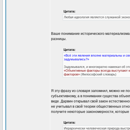
Цитата:
Любая идеология является служанкой эконо
Ваше понимание исторического материализма 
разницы.
Цитата:
«Всё эти явления вполне материальны и свя
задумывались?»
Задумывался, и многократно намекал об эт
«Объективные факторы всегда выступают ка
факторов»
(Философский словарь)
Я эту фразу из словаря запомнил, можно не п
субъективному, а в понимании существа объект
виде. Дарвин открывал свой закон естественног
не учитывал в свой теории общественных отно
получите некоторые закономерности, которые б
Цитата:
Иерархически человеческая природа выстро