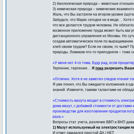
2) биологическая природа – животные отноше
3) химическая природа – химические взаимоо
Жаль, что Вы застряли на втором уровне (шутк
Забудьте, что Маркс сегодня не в моде… Хотя 
что все делается трудом человека. Не обязат
косвенное приложение труда может быть как у
дистанционного управления из Москвы. Но сут
создам автоматическое поле по выращиванию хл
хлеб своим трудом? Если не своим, то чьим? 
природы. Ломиком что-то приподняли – тоже 
«У меня нет 4-го тома. Буду рад, если процит
Терпение, терпение…
Я
пока
разрешить Ваши 
«Отлично. Хотя я не заметил следов чтения тог
Я уже понял, что Вы ожидаете изложения в од
знаний. Извините, такими талантами не облад
«Стоимость мазута входит в стоимость электри
дома мазут, с добавкой стоимости от доставки 
производстве для изготовления продуктов потр
раза.»
Вопросы стат. учета, различие ВВП и ВНП дав
1) Мазут используемый на электростанции я
И ответ ожидался простой ДА / НЕТ