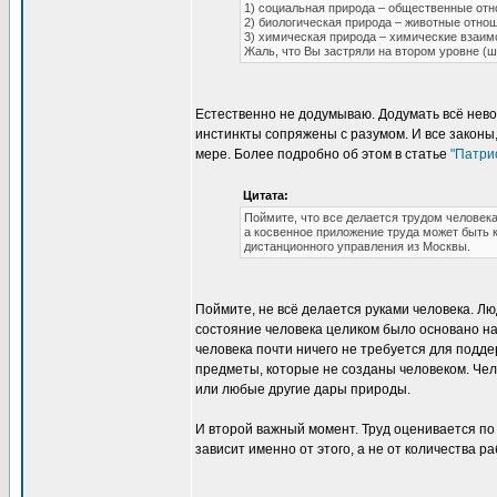
1) социальная природа – общественные от
2) биологическая природа – животные отно
3) химическая природа – химические взаи
Жаль, что Вы застряли на втором уровне (ш
Естественно не додумываю. Додумать всё нево
инстинкты сопряжены с разумом. И все законы,
мере. Более подробно об этом в статье
"Патри
Цитата:
Поймите, что все делается трудом человек
а косвенное приложение труда может быть 
дистанционного управления из Москвы.
Поймите, не всё делается руками человека. Лю
состояние человека целиком было основано н
человека почти ничего не требуется для подде
предметы, которые не созданы человеком. Че
или любые другие дары природы.
И второй важный момент. Труд оценивается по
зависит именно от этого, а не от количества р