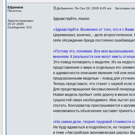
Ефремов
Добавлено: Пн Сен 26, 2005 9:05 am
Заголовок соо
Писатель
Здравствуйте, maxon.
Зарегистрирован:
25.07.2005
Сообщения: 313
«Здравствуйте. Возможно от того, что я с Вами 
Церемониал, конечно, - дело второстепенное. Н
себе обсуждение бреда постоянно ошибающег
«Потому что, понимаю. Все мои высказывания,
мнением. К реальности они могут иметь отноше
Это повод поговорить о моделях. Из-за недос
представление о мире и отдельных его элемент
о адекватности описания явления той или ино
предсказанными моделью – повод для уточнен
Теперь представьте, что станет с наукой если
Для предотвращения бессмысленной генерации 
Новая модель пробьет себе дорогу в жизни ес
сущностей сверх необходимого. Мне льстит ро
спутать. Консерватор прислушивается к аргум
невозможность объяснения заставит принять н
«На самом деле, теория трудовой стоимости с
Не буду вдаваться в подробности, но теория т
в теме «Австрийская экономическая школа» Вы