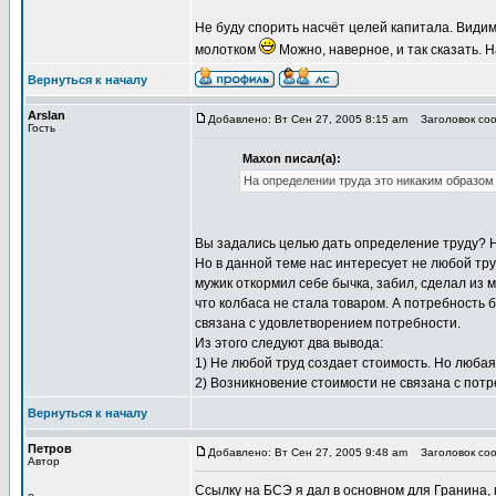
Не буду спорить насчёт целей капитала. Видим
молотком
Можно, наверное, и так сказать. 
Вернуться к началу
Arslan
Добавлено: Вт Сен 27, 2005 8:15 am
Заголовок соо
Гость
Maxon писал(а):
На определении труда это никаким образом
Вы задались целью дать определение труду? Не
Но в данной теме нас интересует не любой труд
мужик откормил себе бычка, забил, сделал из 
что колбаса не стала товаром. А потребность 
связана с удовлетворением потребности.
Из этого следуют два вывода:
1) Не любой труд создает стоимость. Но любая
2) Возникновение стоимости не связана с пот
Вернуться к началу
Петров
Добавлено: Вт Сен 27, 2005 9:48 am
Заголовок соо
Автор
Ссылку на БСЭ я дал в основном для Гранина, 