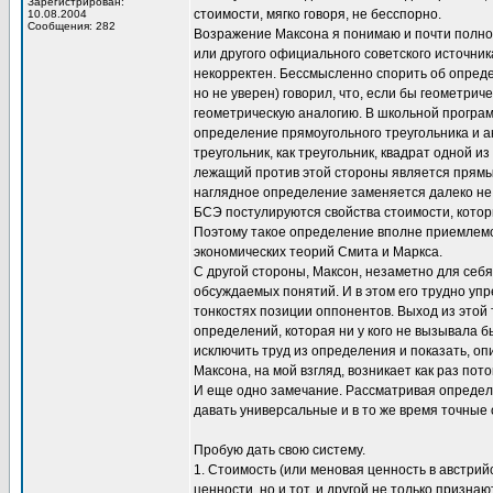
Зарегистрирован:
стоимости, мягко говоря, не бесспорно.
10.08.2004
Сообщения: 282
Возражение Максона я понимаю и почти полно
или другого официального советского источника
некорректен. Бессмысленно спорить об определ
но не уверен) говорил, что, если бы геометри
геометрическую аналогию. В школьной програм
определение прямоугольного треугольника и а
треугольник, как треугольник, квадрат одной из
лежащий против этой стороны является прямым
наглядное определение заменяется далеко не
БСЭ постулируются свойства стоимости, которы
Поэтому такое определение вполне приемлемо 
экономических теорий Смита и Маркса.
С другой стороны, Максон, незаметно для себ
обсуждаемых понятий. И в этом его трудно упр
тонкостях позиции оппонентов. Выход из этой 
определений, которая ни у кого не вызывала 
исключить труд из определения и показать, оп
Максона, на мой взгляд, возникает как раз пото
И еще одно замечание. Рассматривая определе
давать универсальные и в то же время точные
Пробую дать свою систему.
1. Стоимость (или меновая ценность в австри
ценности, но и тот, и другой не только признают