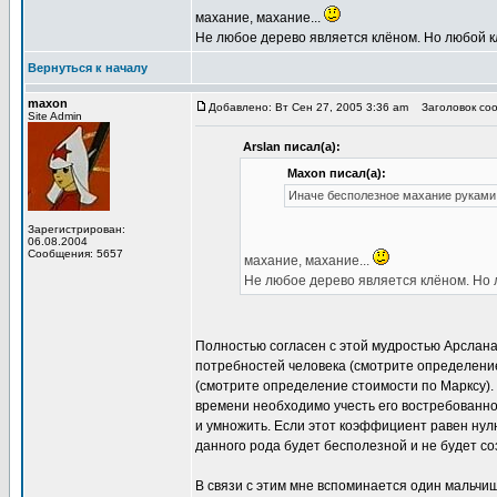
махание, махание...
Не любое дерево является клёном. Но любой к
Вернуться к началу
maxon
Добавлено: Вт Сен 27, 2005 3:36 am
Заголовок соо
Site Admin
Arslan писал(а):
Maxon писал(а):
Иначе бесполезное махание руками 
Зарегистрирован:
06.08.2004
Сообщения: 5657
махание, махание...
Не любое дерево является клёном. Но 
Полностью согласен с этой мудростью Арслана
потребностей человека (смотрите определение
(смотрите определение стоимости по Марксу). 
времени необходимо учесть его востребованно
и умножить. Если этот коэффициент равен нул
данного рода будет бесполезной и не будет со
В связи с этим мне вспоминается один мальчиш