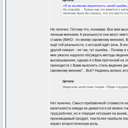
Цитата:
«Я не исключаю вероятность своей ошибки,
Ну спасибо… Только как это вяжется с кат
логичнее было бы сказать, что это место я
Не логично. Потому что, понимаю. Все мои вы
личным мнением. К реальности они могут иметь
ставлю (IMHO - по моему скромному мнению). 
ещё той реальности, о которой идёт речь. В ко
другой говорит - не так, тут ошибка... Почему я
мне ужасно надоело обсуждать методы ведения 
высказываниях, однако я к Вам претензий на э
приходится с Вами выяснять стиль ведения дис
скромному мнению"... Всё? Надеюсь вопрос ис
Цитата:
Марксизм целостная теория. Убрав «трудо
Нет конечно. Смысл прибавочной стоимости не
капиталиста никуда не девается и её можно сч
труд рабочих, но и текущая ситуация на рынке
производимый продукт, тем более прибыли (п
играет второстепенную роль.