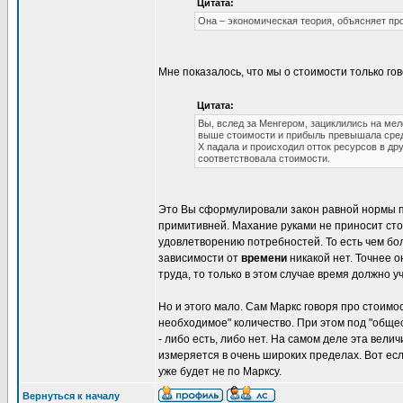
Цитата:
Она – экономическая теория, объясняет п
Мне показалось, что мы о стоимости только гов
Цитата:
Вы, вслед за Менгером, зациклились на мел
выше стоимости и прибыль превышала сред
Х падала и происходил отток ресурсов в др
соответствовала стоимости.
Это Вы сформулировали закон равной нормы п
примитивней. Махание руками не приносит стои
удовлетворению потребностей. То есть чем бо
зависимости от
времени
никакой нет. Точнее 
труда, то только в этом случае время должно у
Но и этого мало. Сам Маркс говоря про стоимос
необходимое" количество. При этом под "обще
- либо есть, либо нет. На самом деле эта вел
измеряется в очень широких пределах. Вот если
уже будет не по Марксу.
Вернуться к началу