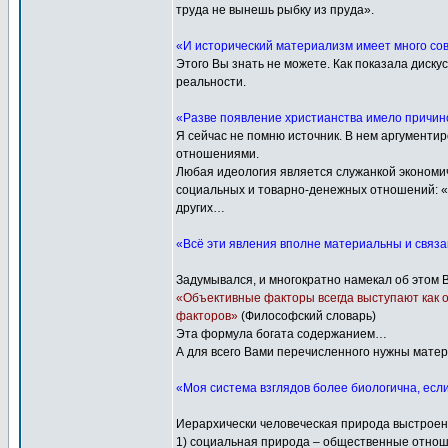
труда не вынешь рыбку из пруда».
«И исторический материализм имеет много со
Этого Вы знать не можете. Как показала диску
реальности.
«Разве появление христианства имело причин
Я сейчас не помню источник. В нем аргументи
отношениями.
Любая идеология является служанкой экономич
социальных и товарно-денежных отношений: «а 
других…
«Всё эти явления вполне материальны и связан
Задумывался, и многократно намекал об этом 
«Объективные факторы всегда выступают как о
факторов»
(Философский словарь)
Эта формула богата содержанием…
А для всего Вами перечисленного нужны мате
«Моя система взглядов более биологична, если
Иерархически человеческая природа выстроена
1) социальная природа – общественные отнош