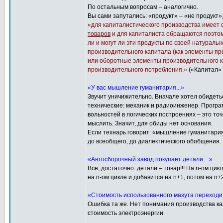
По остальным вопросам – аналогично.
Вы сами запутались: «продукт» – «не продукт»,
«для капиталистического производства имеет
товаров
и для капиталиста обращаются поэтому
ли и могут ли эти продукты по своей натурал
производительного капитала (как элементы проц
или оборотные элементы производительного кап
производительного потребления.»
(«Капитал» т
«У вас мышление гуманитария...»
Звучит уничижительно. Вначале хотел обидет
технические: механик и радиоинженер. Програм
вольностей в логических построениях – это т
мыслить. Значит, для обиды нет основания.
Если технарь говорит: «мышление гуманитария
до всеобщего, до диалектического обобщения.
«Автосборочный завод покупает детали…»
Все, достаточно: детали – товар!!! На n-ом ци
на n-ом цикле и добавится на n+1, потом на 
«Стоимость использованного мазута переходит
Ошибка та же. Нет понимания производства ка
стоимость электроэнергии.