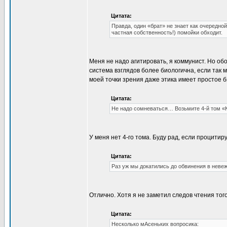
Цитата:
Правда, один «брат» не знает как очередной
частная собственность!) помойки обходит.
Меня не надо агитировать, я коммунист. Но об
система взглядов более биологична, если так 
моей точки зрения даже этика имеет простое 
Цитата:
Не надо сомневаться… Возьмите 4-й том «
У меня нет 4-го тома. Буду рад, если процитир
Цитата:
Раз уж мы докатились до обвинения в невеже
Отлично. Хотя я не заметил следов чтения того
Цитата:
Несколько мАсеньких вопросика: