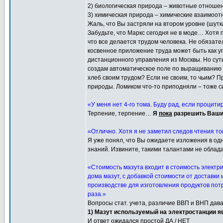
2) биологическая природа – животные отноше
3) химическая природа – химические взаимоо
Жаль, что Вы застряли на втором уровне (шутк
Забудьте, что Маркс сегодня не в моде… Хотя 
что все делается трудом человека. Не обязат
косвенное приложение труда может быть как у
дистанционного управления из Москвы. Но сут
создам автоматическое поле по выращиванию хл
хлеб своим трудом? Если не своим, то чьим? 
природы. Ломиком что-то приподняли – тоже 
«У меня нет 4-го тома. Буду рад, если процит
Терпение, терпение…
Я
пока
разрешить Ваши 
«Отлично. Хотя я не заметил следов чтения тог
Я уже понял, что Вы ожидаете изложения в од
знаний. Извините, такими талантами не облад
«Стоимость мазута входит в стоимость электри
дома мазут, с добавкой стоимости от доставки 
производстве для изготовления продуктов потр
раза.»
Вопросы стат. учета, различие ВВП и ВНП дав
1) Мазут используемый на электростанции я
И ответ ожидался простой ДА / НЕТ