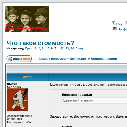
FAQ
Проф
Что такое стоимость?
На страницу
Пред.
1
,
2
,
3
...
5
,
6
,
7
...
32
,
33
,
34
След.
Список форумов malchish.org
->
Вопросы теории
Автор
maxon
Добавлено: Пт Сен 23, 2005 2:40 pm
Заголовок соо
Site Admin
Ефремов писал(а):
Здравствуйте, maxon.
Зарегистрирован:
Здравствуйте. Возможно от того, что я с Вами н
06.08.2004
Сообщения: 5657