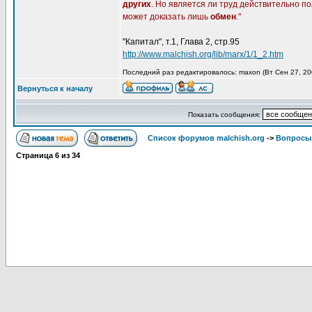
других
. Но является ли труд действительно п
может доказать лишь
обмен
."
"Капитал", т.1, Глава 2, стр.95
http://www.malchish.org/lib/marx/1/1_2.htm
Последний раз редактировалось: maxon (Вт Сен 27, 200
Вернуться к началу
Показать сообщения:
Список форумов malchish.org
->
Вопросы
Страница
6
из
34