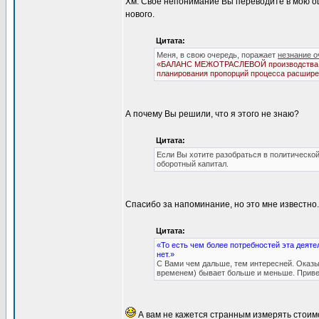
Хм. Своё непонимание Вы переводите в мою ош
нового.
Цитата:
Меня, в свою очередь, поражает
незнание 
«БАЛАНС МЕЖОТРАСЛЕВОЙ производства и р
планирования пропорций процесса расширен
А почему Вы решили, что я этого не знаю?
Цитата:
Если Вы хотите разобраться в политической
оборотный капитал.
Спасибо за напоминание, но это мне известно.
Цитата:
«То есть чем более потребностей эта деяте
нет.»
С Вами чем дальше, тем интересней. Оказ
временем) бывает больше и меньше. Привед
А вам не кажется странным измерять стоим