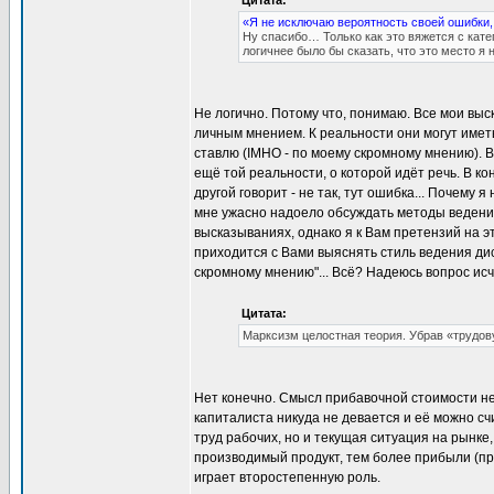
Цитата:
«Я не исключаю вероятность своей ошибки,
Ну спасибо… Только как это вяжется с кат
логичнее было бы сказать, что это место я
Не логично. Потому что, понимаю. Все мои вы
личным мнением. К реальности они могут иметь
ставлю (IMHO - по моему скромному мнению). 
ещё той реальности, о которой идёт речь. В ко
другой говорит - не так, тут ошибка... Почему я
мне ужасно надоело обсуждать методы ведения 
высказываниях, однако я к Вам претензий на э
приходится с Вами выяснять стиль ведения дис
скромному мнению"... Всё? Надеюсь вопрос ис
Цитата:
Марксизм целостная теория. Убрав «трудо
Нет конечно. Смысл прибавочной стоимости не
капиталиста никуда не девается и её можно сч
труд рабочих, но и текущая ситуация на рынке
производимый продукт, тем более прибыли (п
играет второстепенную роль.