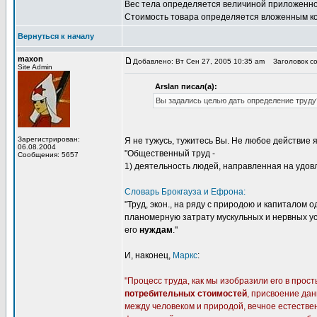
Вес тела определяется величиной приложенной 
Стоимость товара определяется вложенным кол
Вернуться к началу
maxon
Добавлено: Вт Сен 27, 2005 10:35 am
Заголовок со
Site Admin
Arslan писал(а):
Вы задались целью дать определение труду
Зарегистрирован:
Я не тужусь, тужитесь Вы. Не любое действие 
06.08.2004
"Общественный труд -
Сообщения: 5657
1) деятельность людей, направленная на удо
Словарь Брокгауза и Ефрона:
"Труд, экон., на ряду с природою и капиталом 
планомерную затрату мускульных и нервных у
его
нуждам
."
И, наконец,
Маркс
:
"Процесс труда, как мы изобразили его в прос
потребительных стоимостей
, присвоение да
между человеком и природой, вечное естествен