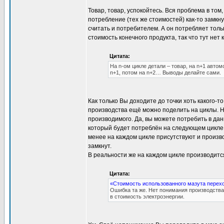
Товар, товар, успокойтесь. Вся проблема в том,
потребление (тех же стоимостей) как-то замкну
считать и потребителем. А он потребляет тольк
стоимость конечного продукта, так что тут нет 
Цитата:
На n-ом цикле детали – товар, на n+1 автом
n+1, потом на n+2… Выводы делайте сами.
Как только Вы доходите до точки хоть какого-т
производства ещё можно поделить на циклы. Н
производимого. Да, вы можете потребить в да
который будет потреблён на следующем цикле.
менее на каждом цикле присутствуют и произво
замкнут.
В реальности же на каждом цикле производится
Цитата:
«Стоимость использованного мазута перехо
Ошибка та же. Нет понимания производства 
в стоимость электроэнергии.