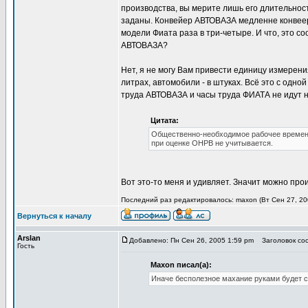
производства, вы мерите лишь его длительнос
заданы. Конвейер АВТОВАЗА медленне конвеер
модели Фиата раза в три-четыре. И что, это с
АВТОВАЗА?
Нет, я не могу Вам привести единицу измерени
литрах, автомобили - в штуках. Всё это с одно
труда АВТОВАЗА и часы труда ФИАТА не идут н
Цитата:
Общественно-необходимое рабочее временя
при оценке ОНРВ не учитывается.
Вот это-то меня и удивляет. Значит можно пр
Последний раз редактировалось: maxon (Вт Сен 27, 200
Вернуться к началу
Arslan
Добавлено: Пн Сен 26, 2005 1:59 pm
Заголовок соо
Гость
Maxon писал(а):
Иначе бесполезное махание руками будет ст