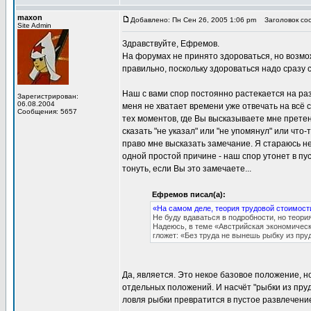
maxon
Добавлено: Пн Сен 26, 2005 1:06 pm
Заголовок соо
Site Admin
Здравствуйте, Ефремов.
На форумах не принято здороваться, но возмож
правильно, поскольку здороваться надо сразу с
Наш с вами спор постоянно растекается на ра
Зарегистрирован:
06.08.2004
меня не хватает времени уже отвечать на всё 
Сообщения: 5657
тех моментов, где Вы высказываете мне претен
сказать "не указал" или "не упомянул" или что
право мне высказать замечание. Я стараюсь н
одной простой причине - наш спор утонет в пус
тонуть, если Вы это замечаете...
Ефремов писал(а):
«На самом деле, теория трудовой стоимост
Не буду вдаваться в подробности, но теори
Надеюсь, в теме «Австрийская экономичес
гложет: «Без труда не вынешь рыбку из пру
Да, является. Это некое базовое положение, н
отдельных положений. И насчёт "рыбки из пруда
ловля рыбки превратится в пустое развлечение,