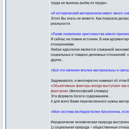
труда не вынешь рыбку из пруда».
«И исторический материализм имеет много со
Этого Вы знать не можете. Как показала диску
реальности.
«Разве появление христианства имело причин
Я сейчас не помню источник. В нем аргументи
отношениями.
Любая идеология является служанкой экономич
социальных и товарно-денежных отношений: «а 
других…
«Всё эти явления вполне материальны и связан
Задумывался, и многократно намекал об этом 
«Объективные факторы всегда выступают как о
факторов»
(Философский словарь)
Эта формула богата содержанием…
А для всего Вами перечисленного нужны мате
«Моя система взглядов более биологична, если
Иерархически человеческая природа выстроена
1) социальная природа – общественные отнош