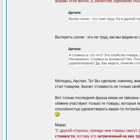
формы этой жизни, а, напротив, одинаково о
Цитата:
Вытер сопли - это тоже труд. Но в данной т
Вытереть сопли - это не труд, как мы видим и
Цитата:
А стоимость это что? Это свойство товара. 
Несомненно. Стоимость возникла? Нет. Поч
удовлетворена? Да. Как видите, понятие ст
Молодец, Арслан. Тут Вы сделали, наконец, ва
стал товаром. Значит стоимость не только сво
Вот только последняя фраза никак не связана
обмене участвуют только те товары, которые 
способностью удовлетворить какую-то потребно
Маркс:
"С другой стороны, прежде чем товары смогут 
стоимости
, потому что
затраченный на них тр