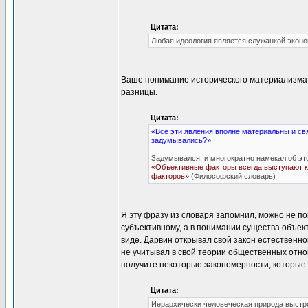
Цитата:
Любая идеология является служанкой эконо
Ваше понимание исторического материализма 
разницы.
Цитата:
«Всё эти явления вполне материальны и свя
задумывались?»
Задумывался, и многократно намекал об эт
«Объективные факторы всегда выступают ка
факторов»
(Философский словарь)
Я эту фразу из словаря запомнил, можно не п
субъективному, а в понимании существа объект
виде. Дарвин открывал свой закон естественног
не учитывал в свой теории общественных отно
получите некоторые закономерности, которые б
Цитата:
Иерархически человеческая природа выстро