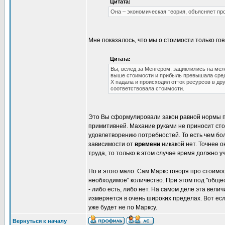
Цитата:
Она – экономическая теория, объясняет п
Мне показалось, что мы о стоимости только гов
Цитата:
Вы, вслед за Менгером, зациклились на мел
выше стоимости и прибыль превышала сред
Х падала и происходил отток ресурсов в др
соответствовала стоимости.
Это Вы сформулировали закон равной нормы п
примитивней. Махание руками не приносит стои
удовлетворению потребностей. То есть чем бо
зависимости от
времени
никакой нет. Точнее 
труда, то только в этом случае время должно у
Но и этого мало. Сам Маркс говоря про стоимос
необходимое" количество. При этом под "обще
- либо есть, либо нет. На самом деле эта вел
измеряется в очень широких пределах. Вот если
уже будет не по Марксу.
Вернуться к началу