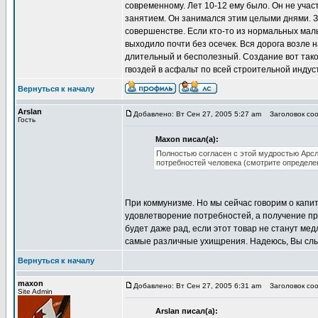
современному. Лет 10-12 ему было. Он не учас
занятием. Он занимался этим целыми днями. З
совершенстве. Если кто-то из нормальных маль
выходило почти без осечек. Вся дорога возле 
длительный и бесполезный. Создание вот тако
гвоздей в асфальт по всей строительной индуст
Вернуться к началу
Arslan
Добавлено: Вт Сен 27, 2005 5:27 am
Заголовок соо
Гость
Maxon писал(а):
Полностью согласен с этой мудростью Арсл
потребностей человека (смотрите определе
При коммунизме. Но мы сейчас говорим о капит
удовлетворение потребностей, а получение пр
будет даже рад, если этот товар не станут мед
самые различные ухищрения. Надеюсь, Вы сл
Вернуться к началу
maxon
Добавлено: Вт Сен 27, 2005 6:31 am
Заголовок соо
Site Admin
Arslan писал(а):