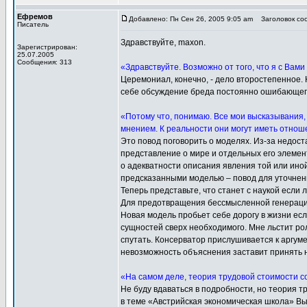
Ефремов
Добавлено: Пн Сен 26, 2005 9:05 am
Заголовок соо
Писатель
Здравствуйте, maxon.
Зарегистрирован:
25.07.2005
Сообщения: 313
«Здравствуйте. Возможно от того, что я с Вами 
Церемониал, конечно, - дело второстепенное. Н
себе обсуждение бреда постоянно ошибающег
«Потому что, понимаю. Все мои высказывания,
мнением. К реальности они могут иметь отноше
Это повод поговорить о моделях. Из-за недос
представление о мире и отдельных его элемент
о адекватности описания явления той или ино
предсказанными моделью – повод для уточнен
Теперь представьте, что станет с наукой если
Для предотвращения бессмысленной генерации 
Новая модель пробьет себе дорогу в жизни ес
сущностей сверх необходимого. Мне льстит ро
спутать. Консерватор прислушивается к аргум
невозможность объяснения заставит принять н
«На самом деле, теория трудовой стоимости с
Не буду вдаваться в подробности, но теория т
в теме «Австрийская экономическая школа» Вы