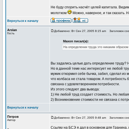
Не буду спорить насчёт целей капитала. Видим
молотком
Можно, наверное, и так сказать. 
Вернуться к началу
Arslan
Добавлено: Вт Сен 27, 2005 8:15 am
Заголовок соо
Гость
Maxon писал(а):
На определении труда это никаким образом
Вы задались целью дать определение труду? Не
Но в данной теме нас интересует не любой труд
мужик откормил себе бычка, забил, сделал из 
что колбаса не стала товаром. А потребность 
связана с удовлетворением потребности.
Из этого следуют два вывода:
1) Не любой труд создает стоимость. Но любая
2) Возникновение стоимости не связана с пот
Вернуться к началу
Петров
Добавлено: Вт Сен 27, 2005 9:48 am
Заголовок соо
Автор
Ссылку на БСЭ я дал в основном для Гранина, 