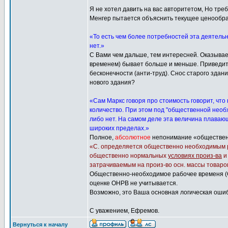
Я не хотел давить на вас авторитетом, Но тр
Менгер пытается объяснить текущее ценообра
«То есть чем более потребностей эта деятельн
нет.»
С Вами чем дальше, тем интересней. Оказыва
временем) бывает больше и меньше. Приведите
бесконечности (анти-труд). Снос старого здан
нового здания?
«Сам Маркс говоря про стоимость говорит, что
количество. При этом под "общественной необх
либо нет. На самом деле эта величина плавающ
широких пределах.»
Полное,
абсолютное
непонимание «общественн
«С. определяется общественно необходимым р
общественно нормальных
условиях произ-ва
затрачиваемым на произ-во осн. массы товаро
Общественно-необходимое рабочее временя (О
оценке ОНРВ не учитывается.
Возможно, это Ваша основная логическая ошиб
С уважением, Ефремов.
Вернуться к началу