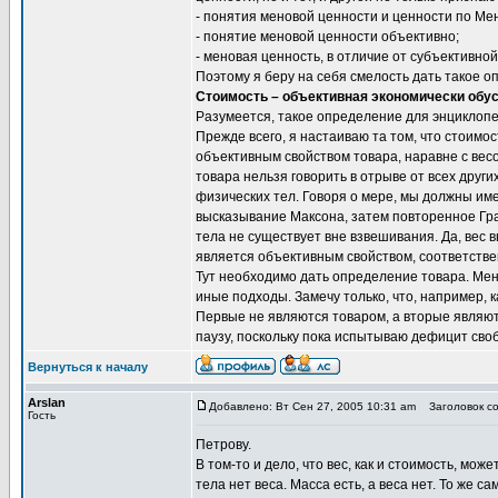
- понятия меновой ценности и ценности по Ме
- понятие меновой ценности объективно;
- меновая ценность, в отличие от субъективно
Поэтому я беру на себя смелость дать такое 
Стоимость – объективная экономически обу
Разумеется, такое определение для энциклопе
Прежде всего, я настаиваю та том, что стоимо
объективным свойством товара, наравне с вес
товара нельзя говорить в отрыве от всех других
физических тел. Говоря о мере, мы должны имет
высказывание Максона, затем повторенное Гра
тела не существует вне взвешивания. Да, вес 
является объективным свойством, соответстве
Тут необходимо дать определение товара. Мен
иные подходы. Замечу только, что, например, 
Первые не являются товаром, а вторые являют
паузу, поскольку пока испытываю дефицит сво
Вернуться к началу
Arslan
Добавлено: Вт Сен 27, 2005 10:31 am
Заголовок со
Гость
Петрову.
В том-то и дело, что вес, как и стоимость, м
тела нет веса. Масса есть, а веса нет. То же 