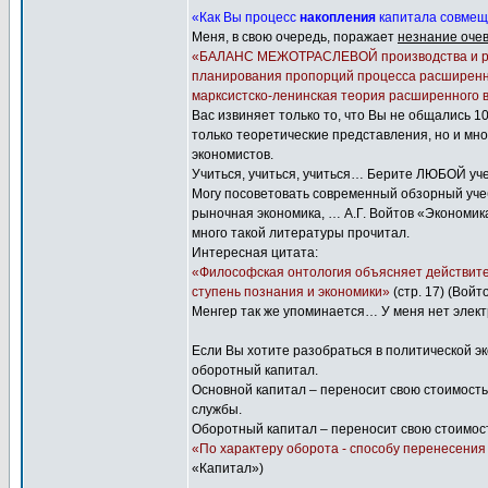
«Как Вы процесс
накопления
капитала совмеща
Меня, в свою очередь, поражает
незнание оче
«БАЛАНС МЕЖОТРАСЛЕВОЙ производства и расп
планирования пропорций процесса расширенно
марксистско-ленинская теория расширенного 
Вас извиняет только то, что Вы не общались 10
только теоретические представления, но и мн
экономистов.
Учиться, учиться, учиться… Берите ЛЮБОЙ уч
Могу посоветовать современный обзорный учеб
рыночная экономика, … А.Г. Войтов «Экономика
много такой литературы прочитал.
Интересная цитата:
«Философская онтология объясняет действител
ступень познания и экономики»
(стр. 17) (Вой
Менгер так же упоминается… У меня нет электр
Если Вы хотите разобраться в политической эк
оборотный капитал.
Основной капитал – переносит свою стоимость
службы.
Оборотный капитал – переносит свою стоимост
«По характеру оборота - способу перенесения 
«Капитал»)