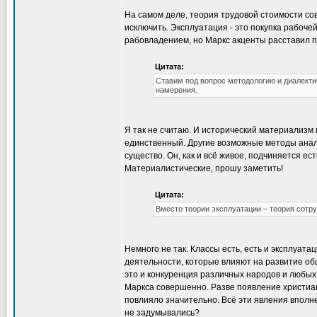
На самом деле, теория трудовой стоимости со
исключить. Эксплуатация - это покупка рабоче
рабовладением, но Маркс акценты расставил п
Цитата:
Ставим под вопрос методологию и диалектику
намерения.
Я так не считаю. И исторический материализм 
единственный. Другие возможные методы анали
существо. Он, как и всё живое, подчиняется е
Материалистические, прошу заметить!
Цитата:
Вместо теории эксплуатации – теория сотр
Немного не так. Классы есть, есть и эксплуат
деятельности, которые влияют на развитие общ
это и конкуренция различных народов и любых
Маркса совершенно. Разве появление христиан
повлияло значительно. Всё эти явления вполне
не задумывались?