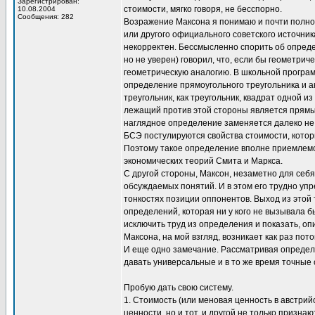
Зарегистрирован:
стоимости, мягко говоря, не бесспорно.
10.08.2004
Сообщения: 282
Возражение Максона я понимаю и почти полно
или другого официального советского источника
некорректен. Бессмысленно спорить об определ
но не уверен) говорил, что, если бы геометри
геометрическую аналогию. В школьной програм
определение прямоугольного треугольника и а
треугольник, как треугольник, квадрат одной из
лежащий против этой стороны является прямым
наглядное определение заменяется далеко не
БСЭ постулируются свойства стоимости, которы
Поэтому такое определение вполне приемлемо 
экономических теорий Смита и Маркса.
С другой стороны, Максон, незаметно для себ
обсуждаемых понятий. И в этом его трудно упр
тонкостях позиции оппонентов. Выход из этой 
определений, которая ни у кого не вызывала 
исключить труд из определения и показать, оп
Максона, на мой взгляд, возникает как раз пото
И еще одно замечание. Рассматривая определе
давать универсальные и в то же время точные
Пробую дать свою систему.
1. Стоимость (или меновая ценность в австри
ценности, но и тот, и другой не только признают