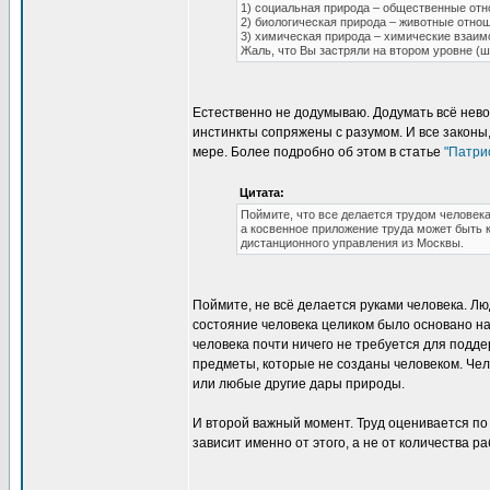
1) социальная природа – общественные от
2) биологическая природа – животные отно
3) химическая природа – химические взаи
Жаль, что Вы застряли на втором уровне (ш
Естественно не додумываю. Додумать всё нево
инстинкты сопряжены с разумом. И все законы,
мере. Более подробно об этом в статье
"Патри
Цитата:
Поймите, что все делается трудом человек
а косвенное приложение труда может быть 
дистанционного управления из Москвы.
Поймите, не всё делается руками человека. Лю
состояние человека целиком было основано н
человека почти ничего не требуется для подде
предметы, которые не созданы человеком. Че
или любые другие дары природы.
И второй важный момент. Труд оценивается по
зависит именно от этого, а не от количества р