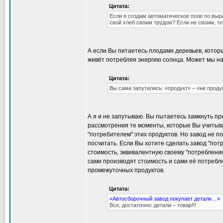
Цитата:
Если я создам автоматическое поле по выра
свой хлеб своим трудом? Если не своим, т
А если Вы питаетесь плодами деревьев, которы
живёт потребляя энергию солнца. Может мы на
Цитата:
Вы сами запутались: «продукт» – «не продук
А я и не запутываю. Вы пытаетесь замкнуть п
рассмотрения те моменты, которые Вы учитыв
"потребителем" этих продуктов. Но завод не п
посчитать. Если Вы хотите сделать завод "потр
стоимость, эквивалентную своему "потреблению"
сами производят стоимость и сами её потребля
промежуточных продуктов.
Цитата:
«Автосборочный завод покупает детали…»
Все, достаточно: детали – товар!!!