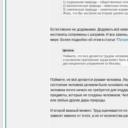
1) социальная природа – общественные от
2) биологическая природа – животные отно
3) химическая природа – химические взаи
Жаль, что Вы застряли на втором уровне (ш
Естественно не додумываю. Додумать всё нево
инстинкты сопряжены с разумом. И все законы,
мере. Более подробно об этом в статье
"Патри
Цитата:
Поймите, что все делается трудом человек
а косвенное приложение труда может быть 
дистанционного управления из Москвы.
Поймите, не всё делается руками человека. Лю
состояние человека целиком было основано н
человека почти ничего не требуется для подде
предметы, которые не созданы человеком. Че
или любые другие дары природы.
И второй важный момент. Труд оценивается по
зависит именно от этого, а не от количества р