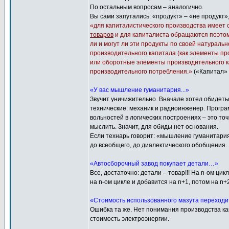
По остальным вопросам – аналогично.
Вы сами запутались: «продукт» – «не продукт»,
«для капиталистического производства имеет
товаров
и для капиталиста обращаются поэтому
ли и могут ли эти продукты по своей натурал
производительного капитала (как элементы проц
или оборотные элементы производительного кап
производительного потребления.»
(«Капитал» т
«У вас мышление гуманитария...»
Звучит уничижительно. Вначале хотел обидет
технические: механик и радиоинженер. Програм
вольностей в логических построениях – это т
мыслить. Значит, для обиды нет основания.
Если технарь говорит: «мышление гуманитария
до всеобщего, до диалектического обобщения.
«Автосборочный завод покупает детали…»
Все, достаточно: детали – товар!!! На n-ом ци
на n-ом цикле и добавится на n+1, потом на 
«Стоимость использованного мазута переходит
Ошибка та же. Нет понимания производства ка
стоимость электроэнергии.