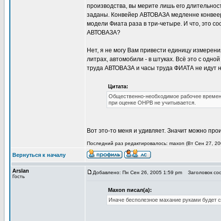
производства, вы мерите лишь его длительнос
заданы. Конвейер АВТОВАЗА медленне конвеер
модели Фиата раза в три-четыре. И что, это с
АВТОВАЗА?
Нет, я не могу Вам привести единицу измерени
литрах, автомобили - в штуках. Всё это с одно
труда АВТОВАЗА и часы труда ФИАТА не идут н
Цитата:
Общественно-необходимое рабочее временя
при оценке ОНРВ не учитывается.
Вот это-то меня и удивляет. Значит можно пр
Последний раз редактировалось: maxon (Вт Сен 27, 200
Вернуться к началу
Arslan
Добавлено: Пн Сен 26, 2005 1:59 pm
Заголовок соо
Гость
Maxon писал(а):
Иначе бесполезное махание руками будет ст