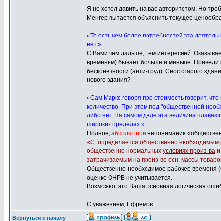
Я не хотел давить на вас авторитетом, Но тр
Менгер пытается объяснить текущее ценообра
«То есть чем более потребностей эта деятельн
нет.»
С Вами чем дальше, тем интересней. Оказыва
временем) бывает больше и меньше. Приведите
бесконечности (анти-труд). Снос старого здан
нового здания?
«Сам Маркс говоря про стоимость говорит, что
количество. При этом под "общественной необх
либо нет. На самом деле эта величина плавающ
широких пределах.»
Полное,
абсолютное
непонимание «общественн
«С. определяется общественно необходимым р
общественно нормальных
условиях произ-ва
затрачиваемым на произ-во осн. массы товаро
Общественно-необходимое рабочее временя (О
оценке ОНРВ не учитывается.
Возможно, это Ваша основная логическая ошиб
С уважением, Ефремов.
Вернуться к началу