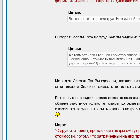
формы этой жизни, а, напротив, одинаково о
Цитата:
Вытер сопли - это тоже труд. Но в данной т
Вытереть сопли - это не труд, как мы видим и
Цитата:
А стоимость это что? Это свойство товара. 
Несомненно. Стоимость возникла? Нет. Поч
удовлетворена? Да. Как видите, понятие ст
Молодец, Арслан. Тут Вы сделали, наконец, ва
стал товаром. Значит стоимость не только сво
Вот только последняя фраза никак не связана
обмене участвуют только те товары, которые 
способностью удовлетворить какую-то потребно
Маркс:
"С другой стороны, прежде чем товары смогут 
стоимости
, потому что
затраченный на них тр