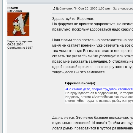
maxon
Добавлено: Пн Сен 26, 2005 1:06 pm
Заголовок соо
Site Admin
Здравствуйте, Ефремов.
На форумах не принято здороваться, но возмож
правильно, поскольку здороваться надо сразу с
Наш с вами спор постоянно растекается на ра
Зарегистрирован:
06.08.2004
меня не хватает времени уже отвечать на всё 
Сообщения: 5657
тех моментов, где Вы высказываете мне претен
сказать "не указал" или "не упомянул" или что
право мне высказать замечание. Я стараюсь н
одной простой причине - наш спор утонет в пус
тонуть, если Вы это замечаете...
Ефремов писал(а):
«На самом деле, теория трудовой стоимост
Не буду вдаваться в подробности, но теори
Надеюсь, в теме «Австрийская экономичес
гложет: «Без труда не вынешь рыбку из пру
Да, является. Это некое базовое положение, н
отдельных положений. И насчёт "рыбки из пруда
ловля рыбки превратится в пустое развлечение,