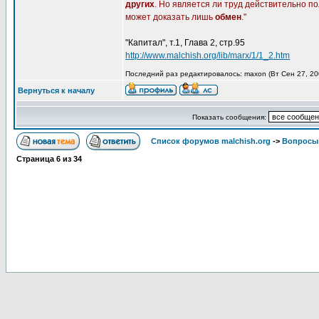
других
. Но является ли труд действительно п
может доказать лишь
обмен
."
"Капитал", т.1, Глава 2, стр.95
http://www.malchish.org/lib/marx/1/1_2.htm
Последний раз редактировалось: maxon (Вт Сен 27, 200
Вернуться к началу
Показать сообщения:
Список форумов malchish.org
->
Вопросы
Страница
6
из
34