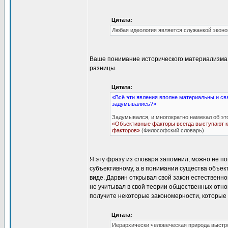
Цитата:
Любая идеология является служанкой эконо
Ваше понимание исторического материализма 
разницы.
Цитата:
«Всё эти явления вполне материальны и свя
задумывались?»
Задумывался, и многократно намекал об эт
«Объективные факторы всегда выступают ка
факторов»
(Философский словарь)
Я эту фразу из словаря запомнил, можно не п
субъективному, а в понимании существа объект
виде. Дарвин открывал свой закон естественног
не учитывал в свой теории общественных отно
получите некоторые закономерности, которые б
Цитата:
Иерархически человеческая природа выстро