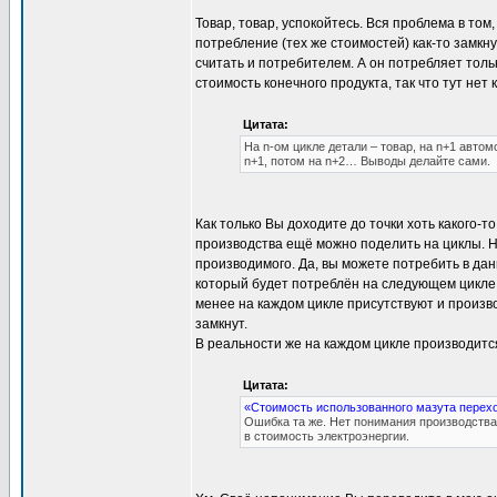
Товар, товар, успокойтесь. Вся проблема в том,
потребление (тех же стоимостей) как-то замкну
считать и потребителем. А он потребляет тольк
стоимость конечного продукта, так что тут нет 
Цитата:
На n-ом цикле детали – товар, на n+1 автом
n+1, потом на n+2… Выводы делайте сами.
Как только Вы доходите до точки хоть какого-т
производства ещё можно поделить на циклы. Н
производимого. Да, вы можете потребить в да
который будет потреблён на следующем цикле.
менее на каждом цикле присутствуют и произво
замкнут.
В реальности же на каждом цикле производится
Цитата:
«Стоимость использованного мазута перехо
Ошибка та же. Нет понимания производства 
в стоимость электроэнергии.