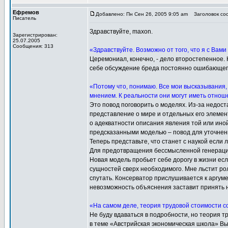
Ефремов
Добавлено: Пн Сен 26, 2005 9:05 am
Заголовок соо
Писатель
Здравствуйте, maxon.
Зарегистрирован:
25.07.2005
Сообщения: 313
«Здравствуйте. Возможно от того, что я с Вами 
Церемониал, конечно, - дело второстепенное. Н
себе обсуждение бреда постоянно ошибающег
«Потому что, понимаю. Все мои высказывания,
мнением. К реальности они могут иметь отноше
Это повод поговорить о моделях. Из-за недос
представление о мире и отдельных его элемент
о адекватности описания явления той или ино
предсказанными моделью – повод для уточнен
Теперь представьте, что станет с наукой если
Для предотвращения бессмысленной генерации 
Новая модель пробьет себе дорогу в жизни ес
сущностей сверх необходимого. Мне льстит ро
спутать. Консерватор прислушивается к аргум
невозможность объяснения заставит принять н
«На самом деле, теория трудовой стоимости с
Не буду вдаваться в подробности, но теория т
в теме «Австрийская экономическая школа» Вы