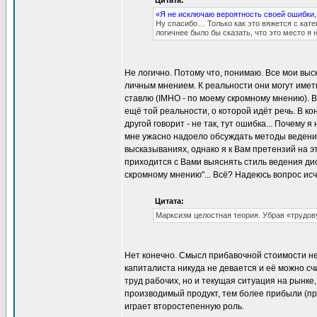
Цитата:
«Я не исключаю вероятность своей ошибки,
Ну спасибо… Только как это вяжется с кат
логичнее было бы сказать, что это место я
Не логично. Потому что, понимаю. Все мои вы
личным мнением. К реальности они могут иметь
ставлю (IMHO - по моему скромному мнению). 
ещё той реальности, о которой идёт речь. В ко
другой говорит - не так, тут ошибка... Почему я
мне ужасно надоело обсуждать методы ведения 
высказываниях, однако я к Вам претензий на э
приходится с Вами выяснять стиль ведения дис
скромному мнению"... Всё? Надеюсь вопрос ис
Цитата:
Марксизм целостная теория. Убрав «трудо
Нет конечно. Смысл прибавочной стоимости не
капиталиста никуда не девается и её можно сч
труд рабочих, но и текущая ситуация на рынке
производимый продукт, тем более прибыли (п
играет второстепенную роль.