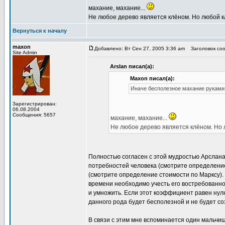
махание, махание...
Не любое дерево является клёном. Но любой к
Вернуться к началу
maxon
Добавлено: Вт Сен 27, 2005 3:36 am
Заголовок соо
Site Admin
Arslan писал(а):
Maxon писал(а):
Иначе бесполезное махание руками 
Зарегистрирован:
06.08.2004
Сообщения: 5657
махание, махание...
Не любое дерево является клёном. Но 
Полностью согласен с этой мудростью Арслана
потребностей человека (смотрите определение
(смотрите определение стоимости по Марксу). 
времени необходимо учесть его востребованно
и умножить. Если этот коэффициент равен нул
данного рода будет бесполезной и не будет со
В связи с этим мне вспоминается один мальчиш