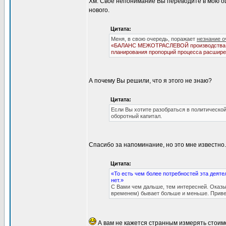
Хм. Своё непонимание Вы переводите в мою ош
нового.
Цитата:
Меня, в свою очередь, поражает
незнание 
«БАЛАНС МЕЖОТРАСЛЕВОЙ производства и р
планирования пропорций процесса расширен
А почему Вы решили, что я этого не знаю?
Цитата:
Если Вы хотите разобраться в политической
оборотный капитал.
Спасибо за напоминание, но это мне известно.
Цитата:
«То есть чем более потребностей эта деяте
нет.»
С Вами чем дальше, тем интересней. Оказ
временем) бывает больше и меньше. Привед
А вам не кажется странным измерять стоим