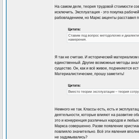
На самом деле, теория трудовой стоимости со
исключить. Эксплуатация - это покупка рабоче
рабовладением, но Маркс акценты расставил п
Цитата:
Ставим под вопрос методологию и диалектику
намерения.
Я так не считаю. И исторический материализм 
единственный. Другие возможные методы анали
существо. Он, как и всё живое, подчиняется е
Материалистические, прошу заметить!
Цитата:
Вместо теории эксплуатации – теория сотр
Немного не так. Классы есть, есть и эксплуат
деятельности, которые влияют на развитие общ
это и конкуренция различных народов и любых
Маркса совершенно. Разве появление христиан
повлияло значительно. Всё эти явления вполне
не задумывались?