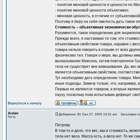
- понятия меновой ценности и ценности по Ме
- понятие меновой ценности объективно;
- меновая ценность, в отличие от субъективно
Поэтому я беру на себя смелость дать такое 
Стоимость – объективная экономически обу
Разумеется, такое определение для энциклопе
Прежде всего, я настаиваю та том, что стоимо
объективным свойством товара, наравне с вес
товара нельзя говорить в отрыве от всех других
физических тел. Говоря о мере, мы должны имет
высказывание Максона, затем повторенное Гра
тела не существует вне взвешивания. Да, вес 
является объективным свойством, соответстве
Тут необходимо дать определение товара. Мен
иные подходы. Замечу только, что, например, 
Первые не являются товаром, а вторые являют
паузу, поскольку пока испытываю дефицит сво
Вернуться к началу
Arslan
Добавлено: Вт Сен 27, 2005 10:31 am
Заголовок со
Гость
Петрову.
В том-то и дело, что вес, как и стоимость, м
тела нет веса. Масса есть, а веса нет. То же 