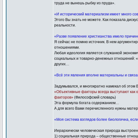
труда не вынешь рыбку из пруда».
«И исторический материализм имеет много со
Этого Вы знать не можете. Как показала диску
реальности.
«Разве появление христианства имело причин
Я сейчас не помню источник. В нем аргументи
отношениями.
Любая идеология является служанкой экономич
социальных и товарно-денежных отношений: «а 
других…
«Всё эти явления вполне материальны и связан
Задумывался, и многократно намекал об этом 
«Объективные факторы всегда выступают как о
факторов»
(Философский словарь)
Эта формула богата содержанием…
А для всего Вами перечисленного нужны мате
«Моя система взглядов более биологична, если
Иерархически человеческая природа выстроена
1) социальная природа – общественные отнош