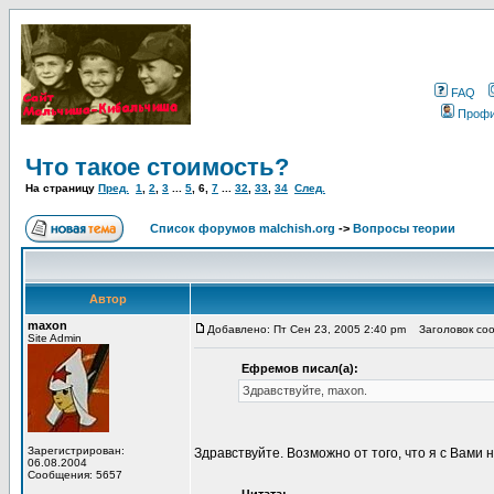
FAQ
Проф
Что такое стоимость?
На страницу
Пред.
1
,
2
,
3
...
5
,
6
,
7
...
32
,
33
,
34
След.
Список форумов malchish.org
->
Вопросы теории
Автор
maxon
Добавлено: Пт Сен 23, 2005 2:40 pm
Заголовок соо
Site Admin
Ефремов писал(а):
Здравствуйте, maxon.
Зарегистрирован:
Здравствуйте. Возможно от того, что я с Вами н
06.08.2004
Сообщения: 5657