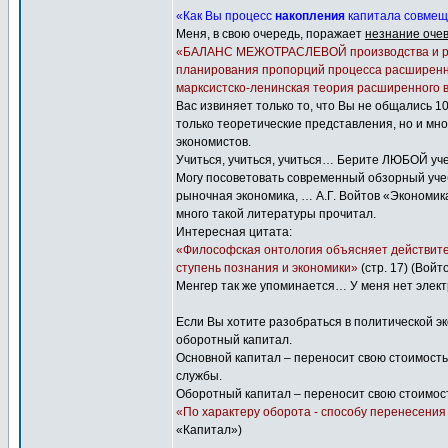
«Как Вы процесс
накопления
капитала совмеща
Меня, в свою очередь, поражает
незнание оче
«БАЛАНС МЕЖОТРАСЛЕВОЙ производства и расп
планирования пропорций процесса расширенно
марксистско-ленинская теория расширенного 
Вас извиняет только то, что Вы не общались 10
только теоретические представления, но и мн
экономистов.
Учиться, учиться, учиться… Берите ЛЮБОЙ уч
Могу посоветовать современный обзорный учеб
рыночная экономика, … А.Г. Войтов «Экономика
много такой литературы прочитал.
Интересная цитата:
«Философская онтология объясняет действител
ступень познания и экономики»
(стр. 17) (Вой
Менгер так же упоминается… У меня нет электр
Если Вы хотите разобраться в политической эк
оборотный капитал.
Основной капитал – переносит свою стоимость
службы.
Оборотный капитал – переносит свою стоимост
«По характеру оборота - способу перенесения 
«Капитал»)