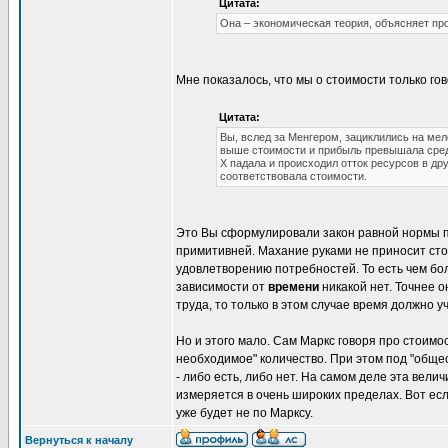
Цитата:
Она – экономическая теория, объясняет п
Мне показалось, что мы о стоимости только гов
Цитата:
Вы, вслед за Менгером, зациклились на мел
выше стоимости и прибыль превышала сред
Х падала и происходил отток ресурсов в др
соответствовала стоимости.
Это Вы сформулировали закон равной нормы п
примитивней. Махание руками не приносит стои
удовлетворению потребностей. То есть чем бо
зависимости от
времени
никакой нет. Точнее 
труда, то только в этом случае время должно у
Но и этого мало. Сам Маркс говоря про стоимос
необходимое" количество. При этом под "обще
- либо есть, либо нет. На самом деле эта вел
измеряется в очень широких пределах. Вот если
уже будет не по Марксу.
Вернуться к началу