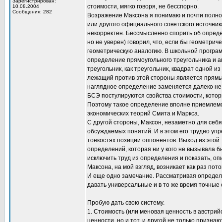
Зарегистрирован:
стоимости, мягко говоря, не бесспорно.
10.08.2004
Сообщения: 282
Возражение Максона я понимаю и почти полно
или другого официального советского источника
некорректен. Бессмысленно спорить об определ
но не уверен) говорил, что, если бы геометри
геометрическую аналогию. В школьной програм
определение прямоугольного треугольника и а
треугольник, как треугольник, квадрат одной из
лежащий против этой стороны является прямым
наглядное определение заменяется далеко не
БСЭ постулируются свойства стоимости, которы
Поэтому такое определение вполне приемлемо 
экономических теорий Смита и Маркса.
С другой стороны, Максон, незаметно для себ
обсуждаемых понятий. И в этом его трудно упр
тонкостях позиции оппонентов. Выход из этой 
определений, которая ни у кого не вызывала 
исключить труд из определения и показать, оп
Максона, на мой взгляд, возникает как раз пото
И еще одно замечание. Рассматривая определе
давать универсальные и в то же время точные
Пробую дать свою систему.
1. Стоимость (или меновая ценность в австри
ценности, но и тот, и другой не только признают