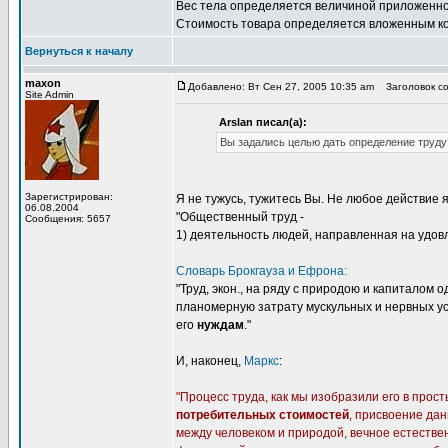
Вес тела определяется величиной приложенной 
Стоимость товара определяется вложенным кол
Вернуться к началу
maxon
Добавлено: Вт Сен 27, 2005 10:35 am
Заголовок со
Site Admin
Arslan писал(а):
Вы задались целью дать определение труду
Зарегистрирован:
Я не тужусь, тужитесь Вы. Не любое действие 
06.08.2004
"Общественный труд -
Сообщения: 5657
1) деятельность людей, направленная на удо
Словарь Брокгауза и Ефрона:
"Труд, экон., на ряду с природою и капиталом 
планомерную затрату мускульных и нервных у
его
нуждам
."
И, наконец,
Маркс
:
"Процесс труда, как мы изобразили его в прос
потребительных стоимостей
, присвоение да
между человеком и природой, вечное естествен