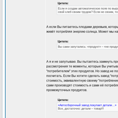
Цитата:
Если я создам автоматическое поле по выра
свой хлеб своим трудом? Если не своим, т
А если Вы питаетесь плодами деревьев, которы
живёт потребляя энергию солнца. Может мы на
Цитата:
Вы сами запутались: «продукт» – «не продук
А я и не запутываю. Вы пытаетесь замкнуть п
рассмотрения те моменты, которые Вы учитыв
"потребителем" этих продуктов. Но завод не п
посчитать. Если Вы хотите сделать завод "потр
стоимость, эквивалентную своему "потреблению"
сами производят стоимость и сами её потребля
промежуточных продуктов.
Цитата:
«Автосборочный завод покупает детали…»
Все, достаточно: детали – товар!!!