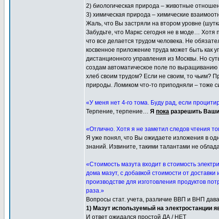
2) биологическая природа – животные отноше
3) химическая природа – химические взаимоо
Жаль, что Вы застряли на втором уровне (шутк
Забудьте, что Маркс сегодня не в моде… Хотя 
что все делается трудом человека. Не обязат
косвенное приложение труда может быть как у
дистанционного управления из Москвы. Но сут
создам автоматическое поле по выращиванию хл
хлеб своим трудом? Если не своим, то чьим? 
природы. Ломиком что-то приподняли – тоже 
«У меня нет 4-го тома. Буду рад, если процит
Терпение, терпение…
Я
пока
разрешить Ваши 
«Отлично. Хотя я не заметил следов чтения тог
Я уже понял, что Вы ожидаете изложения в од
знаний. Извините, такими талантами не облад
«Стоимость мазута входит в стоимость электри
дома мазут, с добавкой стоимости от доставки 
производстве для изготовления продуктов потр
раза.»
Вопросы стат. учета, различие ВВП и ВНП дав
1) Мазут используемый на электростанции я
И ответ ожидался простой ДА / НЕТ