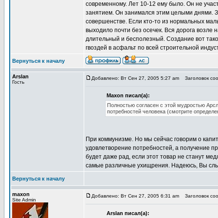
современному. Лет 10-12 ему было. Он не учас
занятием. Он занимался этим целыми днями. З
совершенстве. Если кто-то из нормальных маль
выходило почти без осечек. Вся дорога возле 
длительный и бесполезный. Создание вот тако
гвоздей в асфальт по всей строительной индуст
Вернуться к началу
Arslan
Добавлено: Вт Сен 27, 2005 5:27 am
Заголовок соо
Гость
Maxon писал(а):
Полностью согласен с этой мудростью Арсл
потребностей человека (смотрите определе
При коммунизме. Но мы сейчас говорим о капит
удовлетворение потребностей, а получение пр
будет даже рад, если этот товар не станут мед
самые различные ухищрения. Надеюсь, Вы сл
Вернуться к началу
maxon
Добавлено: Вт Сен 27, 2005 6:31 am
Заголовок соо
Site Admin
Arslan писал(а):