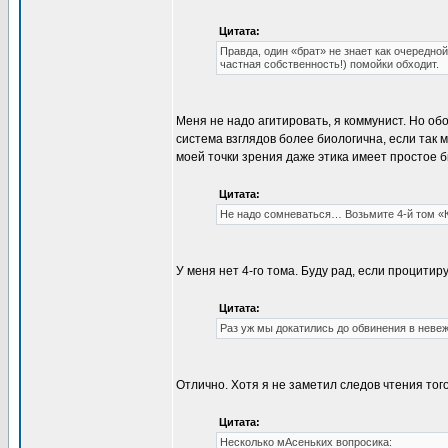
Цитата:
Правда, один «брат» не знает как очередной
частная собственность!) помойки обходит.
Меня не надо агитировать, я коммунист. Но об
система взглядов более биологична, если так 
моей точки зрения даже этика имеет простое 
Цитата:
Не надо сомневаться… Возьмите 4-й том «
У меня нет 4-го тома. Буду рад, если процитир
Цитата:
Раз уж мы докатились до обвинения в невеже
Отлично. Хотя я не заметил следов чтения того
Цитата:
Несколько мАсеньких вопросика: