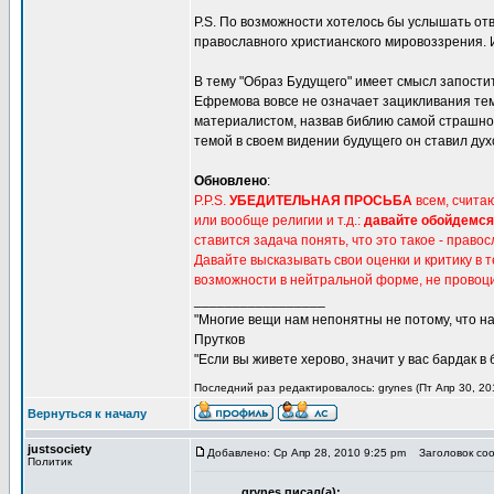
P.S. По возможности хотелось бы услышать отв
православного христианского мировоззрения.
В тему "Образ Будущего" имеет смысл запости
Ефремова вовсе не означает зацикливания тем
материалистом, назвав библию самой страшной 
темой в своем видении будущего он ставил дух
Обновлено
:
P.P.S.
УБЕДИТЕЛЬНАЯ ПРОСЬБА
всем, счита
или вообще религии и т.д.:
давайте обойдемся
ставится задача понять, что это такое - прав
Давайте высказывать свои оценки и критику в 
возможности в нейтральной форме, не провоц
_________________
"Многие вещи нам непонятны не потому, что наш
Прутков
"Если вы живете херово, значит у вас бардак в
Последний раз редактировалось: grynes (Пт Апр 30, 201
Вернуться к началу
justsociety
Добавлено: Ср Апр 28, 2010 9:25 pm
Заголовок соо
Политик
grynes писал(а):