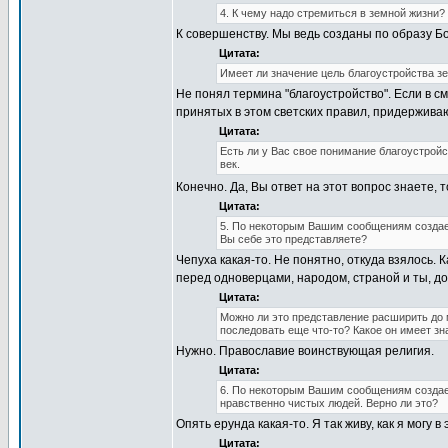
4. К чему надо стремиться в земной жизни?
К совершенству. Мы ведь созданы по образу Б
Цитата:
Имеет ли значение цель благоустройства з
Не понял термина "благоустройство". Если в с
принятых в этом светских правил, придержива
Цитата:
Есть ли у Вас свое понимание благоустрой
век.
Конечно. Да, Вы ответ на этот вопрос знаете,
Цитата:
5. По некоторым Вашим сообщениям создае
Вы себе это представляете?
Чепуха какая-то. Не понятно, откуда взялось. К
перед одноверцами, народом, страной и ты, до
Цитата:
Можно ли это представление расширить до 
последовать еще что-то? Какое он имеет з
Нужно. Православие воинствующая религия.
Цитата:
6. По некоторым Вашим сообщениям создает
нравственно чистых людей. Верно ли это?
Опять ерунда какая-то. Я так живу, как я могу в
Цитата: