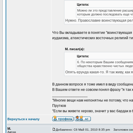
Цитата:
Можно ли это представление расшир
которым должно последовать еще чт
Нужно. Православие воинствующая рел
Что Вы вкладываете в понятие "воинствующая р
иудаизма, атеистических восточных религий ти
М. писал(а):
Цитата:
6. По некоторым Вашим сообщениям 
общества нравственно чистых людей
Опять ерунда какая-то. Я так живу, как я
В данном вопросе я тоже имел в виду сообщен
В Вашем ответе не совсем понял фразу "я так
_________________
"Многие вещи нам непонятны не потому, что наш
Прутков
"Если вы живете херово, значит у вас бардак в
Вернуться к началу
М.
Добавлено: Сб Май 01, 2010 8:35 pm
Заголовок соо
Автор