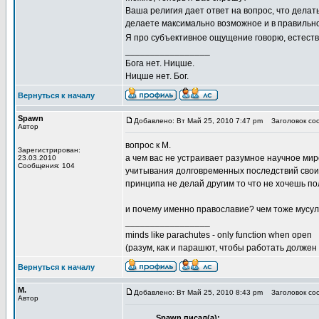
Ваша религия дает ответ на вопрос, что делать
делаете максимально возможное и в правильн
Я про субъективное ощущение говорю, естест
_________________
Бога нет. Ницше.
Ницше нет. Бог.
Вернуться к началу
Spawn
Добавлено: Вт Май 25, 2010 7:47 pm
Заголовок соо
Автор
вопрос к М.
Зарегистрирован:
а чем вас не устраивает разумное научное мир
23.03.2010
Сообщения: 104
учитывания долговременных последствий свои
принципа не делай другим то что не хочешь по
и почему именно православие? чем тоже мусу
_________________
minds like parachutes - only function when open
(разум, как и парашют, чтобы работать должен
Вернуться к началу
М.
Добавлено: Вт Май 25, 2010 8:43 pm
Заголовок соо
Автор
Spawn писал(а):