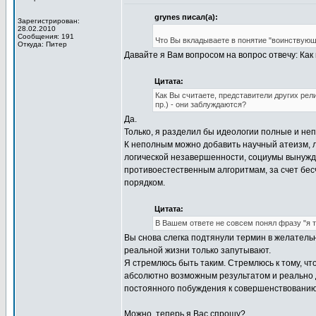
grynes писал(а):
Зарегистрирован:
28.02.2010
Сообщения: 191
Что Вы вкладываете в понятие "воинствующ
Откуда: Питер
Давайте я Вам вопросом на вопрос отвечу: Ка
Цитата:
Как Вы считаете, представители других рел
пр.) - они заблуждаются?
Да.
Только, я разделил бы идеологии полные и не
К неполным можно добавить научный атеизм, л
логической незавершенности, социумы вынужд
противоестественным алгоритмам, за счет бес
порядком.
Цитата:
В Вашем ответе не совсем понял фразу "я 
Вы снова слегка подтянули термин в желатель
реальной жизни только запутывают.
Я стремлюсь быть таким. Стремлюсь к тому, чт
абсолютно возможным результатом и реально 
постоянного побуждения к совершенствованию
Можно, теперь я Вас спрошу?