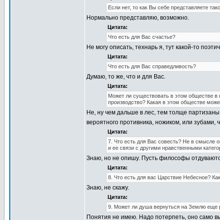
Если нет, то как Вы себе представляете та
Нормально представляю, возможно.
Цитата:
Что есть для Вас счастье?
Не могу описать, технарь я, тут какой-то поэт
Цитата:
Что есть для Вас справедливость?
Думаю, то же, что и для Вас.
Цитата:
Может ли существовать в этом обществе в к
производство? Какая в этом обществе може
Не, ну чем дальше в лес, тем толще партизан
вероятного противника, ножиком, или зубами, 
Цитата:
7. Что есть для Вас совесть? Не в смысле 
и ее связи с другими нравственными катего
Знаю, но не опишу. Пусть философы отдуваютс
Цитата:
8. Что есть для вас Царствие Небесное? Ка
Знаю, не скажу.
Цитата:
9. Может ли душа вернуться на Землю еще 
Понятия не имею. Надо потерпеть, оно само в