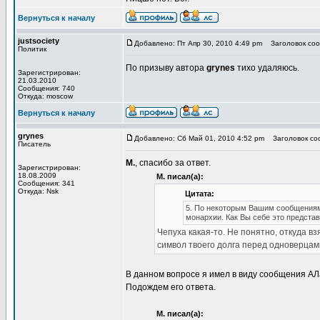
Вернуться к началу
justsociety
Добавлено: Пт Апр 30, 2010 4:49 pm
Заголовок соо
Политик
По призыву автора
grynes
тихо удаляюсь.
Зарегистрирован:
21.03.2010
Сообщения: 740
Откуда: moscow
Вернуться к началу
grynes
Добавлено: Сб Май 01, 2010 4:52 pm
Заголовок соо
Писатель
М.
, спасибо за ответ.
Зарегистрирован:
18.08.2009
М. писал(а):
Сообщения: 341
Откуда: Nsk
Цитата:
5. По некоторым Вашим сообщениям
монархии. Как Вы себе это предста
Чепуха какая-то. Не понятно, откуда вз
символ твоего долга перед одноверцами
В данном вопросе я имел в виду сообщения АЛа
Подождем его ответа.
М. писал(а):