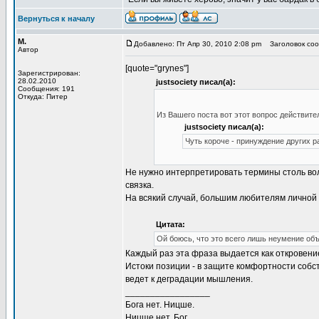
Вернуться к началу
М.
Добавлено: Пт Апр 30, 2010 2:08 pm
Заголовок соо
Автор
[quote="grynes"]
Зарегистрирован:
28.02.2010
justsociety писал(а):
Сообщения: 191
Откуда: Питер
Из Вашего поста вот этот вопрос действите
justsociety писал(а):
Чуть короче - принуждение других р
Не нужно интерпретировать термины столь вол
связка.
На всякий случай, большим любителям личной
Цитата:
Ой боюсь, что это всего лишь неумение об
Каждый раз эта фраза выдается как откровени
Истоки позиции - в защите комфортности собс
ведет к деградации мышления.
_________________
Бога нет. Ницше.
Ницше нет. Бог.