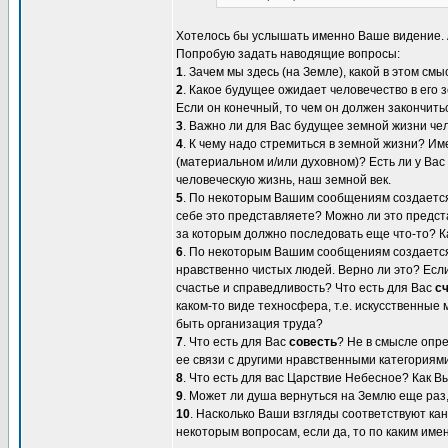
Хотелось бы услышать именно Ваше видение. А
Попробую задать наводящие вопросы:
1
. Зачем мы здесь (на Земле), какой в этом смы
2
. Какое будущее ожидает человечество в его
Если он конечный, то чем он должен закончить
3
. Важно ли для Вас будущее земной жизни чел
4
. К чему надо стремиться в земной жизни? Им
(материальном и/или духовном)? Есть ли у Ва
человеческую жизнь, наш земной век.
5
. По некоторым Вашим сообщениям создается
себе это представляете? Можно ли это предст
за которым должно последовать еще что-то? К
6
. По некоторым Вашим сообщениям создается
нравственно чистых людей. Верно ли это? Если
счастье и справедливость? Что есть для Вас
с
каком-то виде техносфера, т.е. искусственные
быть организация труда?
7
. Что есть для Вас
совесть
? Не в смысле опре
ее связи с другими нравственными категориями
8
. Что есть для вас Царствие Небесное? Как 
9
. Может ли душа вернуться на Землю еще раз
10
. Насколько Ваши взгляды соответствуют ка
некоторым вопросам, если да, то по каким име