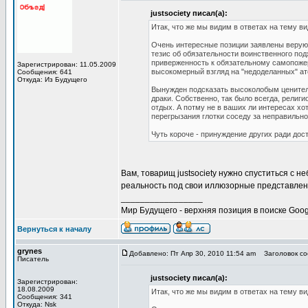
justsociety писал(а):
Итак, что же мы видим в ответах на тему в
Очень интересные позиции заявлены верующ
тезис об обязательности воинственного под
приверженность к обязательному самопожерт
Зарегистрирован: 11.05.2009
высокомерный взгляд на "недоделанных" ат
Сообщения: 641
Откуда: Из Будущего
Вынужден подсказать высоколобым ценител
драки. Собственно, так было всегда, религ
отдых. А потму не в ваших ли интересах хо
перегрызания глотки соседу за неправильн
Чуть короче - принуждение других ради дос
Вам, товарищ justsociety нужно спуститься с н
реальность под свои иллюзорные представлен
_________________
Мир Будущего - верхняя позиция в поиске Goog
Вернуться к началу
grynes
Добавлено: Пт Апр 30, 2010 11:54 am
Заголовок соо
Писатель
justsociety писал(а):
Зарегистрирован:
18.08.2009
Итак, что же мы видим в ответах на тему в
Сообщения: 341
Откуда: Nsk