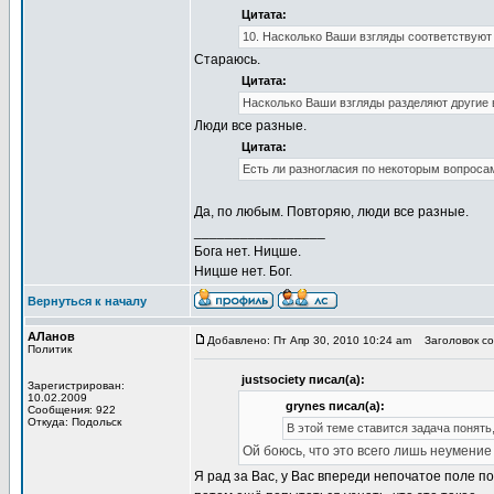
Цитата:
10. Насколько Ваши взгляды соответствуют
Стараюсь.
Цитата:
Насколько Ваши взгляды разделяют другие
Люди все разные.
Цитата:
Есть ли разногласия по некоторым вопросам
Да, по любым. Повторяю, люди все разные.
_________________
Бога нет. Ницше.
Ницше нет. Бог.
Вернуться к началу
АЛанов
Добавлено: Пт Апр 30, 2010 10:24 am
Заголовок со
Политик
justsociety писал(а):
Зарегистрирован:
10.02.2009
grynes писал(а):
Сообщения: 922
Откуда: Подольск
В этой теме ставится задача понять
Ой боюсь, что это всего лишь неумени
Я рад за Вас, у Вас впереди непочатое поле п