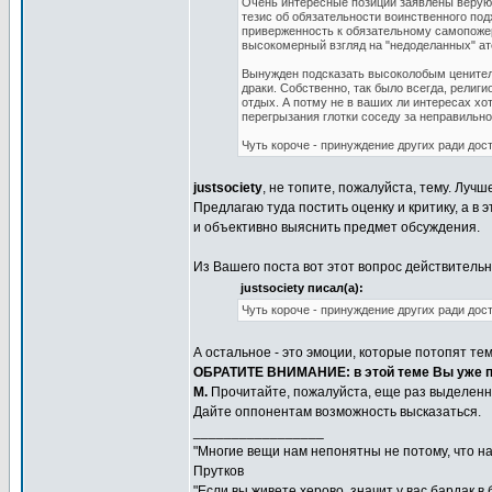
Очень интересные позиции заявлены верующ
тезис об обязательности воинственного под
приверженность к обязательному самопожерт
высокомерный взгляд на "недоделанных" ат
Вынужден подсказать высоколобым ценител
драки. Собственно, так было всегда, религ
отдых. А потму не в ваших ли интересах хо
перегрызания глотки соседу за неправильн
Чуть короче - принуждение других ради дос
justsociety
, не топите, пожалуйста, тему. Лу
Предлагаю туда постить оценку и критику, а в
и объективно выяснить предмет обсуждения.
Из Вашего поста вот этот вопрос действительн
justsociety писал(а):
Чуть короче - принуждение других ради дос
А остальное - это эмоции, которые потопят тем
ОБРАТИТЕ ВНИМАНИЕ: в этой теме Вы уже п
M.
Прочитайте, пожалуйста, еще раз выделенн
Дайте оппонентам возможность высказаться.
_________________
"Многие вещи нам непонятны не потому, что наш
Прутков
"Если вы живете херово, значит у вас бардак в