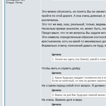
Откуда: Питер
Это можно объяснить, но понять Вы не сможете
пройти по этой дороге. А она очень длинная, 
различаешь.
Это тот же мир, наш, реальный, только, видим
Несколько кривая аналогия, но, может быть, по
Представьте, что те же вопросы Вы задали кит
Эти символы определенным образом соотносятс
крестьянином, хоть на какой-то минимально до
Формально отвечу, пояснений давать не буду,
Цитата:
1. Зачем мы здесь (на Земле), какой в это
Чтобы жить и служить добру.
Цитата:
2. Какое будущее ожидает человечество в 
Если он конечный, то чем он должен законч
Не ставлю перед собой этот вопрос. Я должен ж
Цитата:
3. Важно ли для Вас будущее земной жизни 
Не очень. Важнее долг и вера.
Цитата: