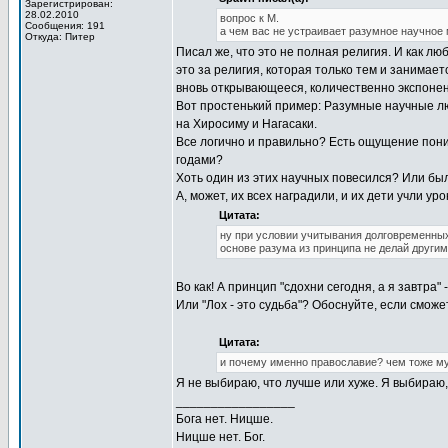
Зарегистрирован:
28.02.2010
вопрос к М.
Сообщения: 191
а чем вас не устраивает разумное научное 
Откуда: Питер
Писал же, что это не полная религия. И как л
это за религия, которая только тем и занимае
вновь открывающееся, количественно экспонен
Вот простенький пример: Разумные научные л
на Хиросиму и Нагасаки.
Все логично и правильно? Есть ощущение пони
годами?
Хоть один из этих научных повесился? Или б
А, может, их всех наградили, и их дети учли ур
Цитата:
ну при условии учитывания долговременных
основе разума из принципа не делай другим
Во как! А принцип "сдохни сегодня, а я завтра" 
Или "Лох - это судьба"? Обоснуйте, если сможе
Цитата:
и почему именно православие? чем тоже м
Я не выбираю, что лучше или хуже. Я выбираю
_________________
Бога нет. Ницше.
Ницше нет. Бог.