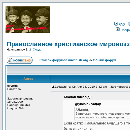
FAQ
Проф
Православное христианское мировоз
На страницу
1
,
2
След.
Список форумов malchish.org
->
Общий форум
Автор
grynes
Добавлено: Ср Апр 28, 2010 7:32 am
Заголовок соо
Писатель
АЛанов писал(а):
Зарегистрирован:
18.08.2009
grynes писал(а):
Сообщения: 341
Откуда: Nsk
АЛанов
,
Ваше скептическое отношение к комм
можно назвать глобальной целью. ..
Если кратко, Глобального будущего в то
быть в принципе.