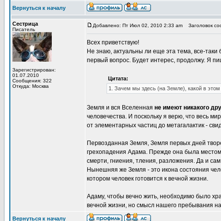
Вернуться к началу
Сестрица
Добавлено: Пт Июл 02, 2010 2:33 am
Заголовок соо
Писатель
Всех приветствую!
Не знаю, актуальны ли еще эта тема, все-таки
первый вопрос. Будет интерес, продолжу. Я пиш
Зарегистрирован:
01.07.2010
Цитата:
Сообщения: 322
Откуда: Москва
1. Зачем мы здесь (на Земле), какой в это
Земля и вся Вселенная
не имеют никакого дру
человечества. И поскольку я верю, что весь м
от элементарных частиц до метагалактик - сви
Первозданная Земля, Земля первых дней творе
грехопадения Адама. Прежде она была местом,
смерти, гниения, тления, разложения. Да и са
Нынешняя же Земля - это икона состояния чело
котором человек готовится к вечной жизни.
Адаму, чтобы вечно жить, необходимо было хр
вечной жизни, но смысл нашего пребывания на
Вернуться к началу