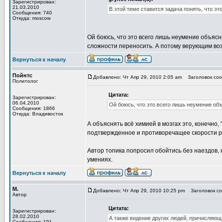
Зарегистрирован:
21.03.2010
В этой теме ставится задача понять, что эт
Сообщения: 740
Откуда: moscow
Ой боюсь, что это всего лишь неумение объясн
сложности переносить. А потому верующим во
Вернуться к началу
Пойнтс
Добавлено: Чт Апр 29, 2010 2:05 am
Заголовок соо
Политолог
Цитата:
Зарегистрирован:
06.04.2010
Ой боюсь, что это всего лишь неумение о
Сообщения: 1866
Откуда: Владивосток
А объяснять всё химией в мозгах это, конечно,
подтвержденное и противоречащее скорости 
Автор топика попросил обойтись без наездов,
умениях.
Вернуться к началу
М.
Добавлено: Чт Апр 29, 2010 10:25 pm
Заголовок со
Автор
Цитата:
Зарегистрирован:
28.02.2010
А также видение других людей, причисляющ
Сообщения: 191