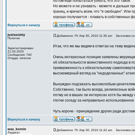
потом ещё попытаться узнать, что это такое.
Но можете и не узнавать - можете и дальше п
границ, и кричать всем, что "я свободен". Или 
хорошо получается - плавать в собственных ф
Вернуться к началу
justsociety
Добавлено: Пт Апр 30, 2010 11:30 am
Заголовок соо
Политик
Итак, что же мы видим в ответах на тему виден
Зарегистрирован:
21.03.2010
Сообщения: 740
Очень интересные позиции заявлены верующими
Откуда: moscow
об обязательности воинственного подхода в п
приверженность к обязательному самопожертвов
высокомерный взгляд на "недоделанных" атеист
Вынужден подсказать высоколобым ценителям в
Собственно, так было всегда, религиозные во
потму не в ваших ли интересах хотя бы между 
глотки соседу за неправильно использованное 
Чуть короче - принуждение других ради достиж
Вернуться к началу
was_bornin
Добавлено: Пт Апр 30, 2010 11:42 am
Заголовок соо
Лауреат