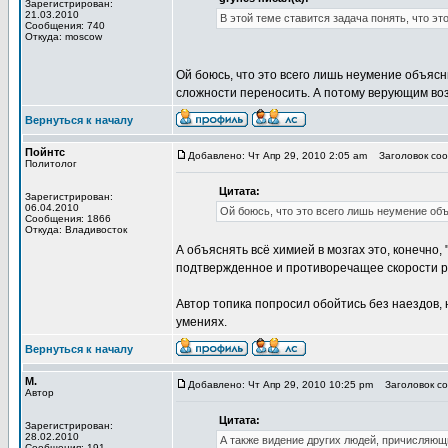
Зарегистрирован:
21.03.2010
В этой теме ставится задача понять, что эт
Сообщения: 740
Откуда: moscow
Ой боюсь, что это всего лишь неумение объясн
сложности переносить. А потому верующим во
Вернуться к началу
Пойнтс
Добавлено: Чт Апр 29, 2010 2:05 am
Заголовок соо
Политолог
Цитата:
Зарегистрирован:
06.04.2010
Ой боюсь, что это всего лишь неумение о
Сообщения: 1866
Откуда: Владивосток
А объяснять всё химией в мозгах это, конечно,
подтвержденное и противоречащее скорости 
Автор топика попросил обойтись без наездов,
умениях.
Вернуться к началу
М.
Добавлено: Чт Апр 29, 2010 10:25 pm
Заголовок со
Автор
Цитата:
Зарегистрирован:
28.02.2010
А также видение других людей, причисляющ
Сообщения: 191