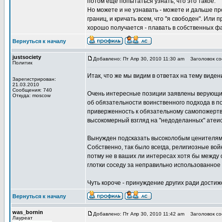
потом ещё попытаться узнать, что это такое.
Но можете и не узнавать - можете и дальше п
границ, и кричать всем, что "я свободен". Или 
хорошо получается - плавать в собственных ф
Вернуться к началу
justsociety
Добавлено: Пт Апр 30, 2010 11:30 am
Заголовок соо
Политик
Итак, что же мы видим в ответах на тему виден
Зарегистрирован:
21.03.2010
Сообщения: 740
Очень интересные позиции заявлены верующими
Откуда: moscow
об обязательности воинственного подхода в п
приверженность к обязательному самопожертвов
высокомерный взгляд на "недоделанных" атеист
Вынужден подсказать высоколобым ценителям в
Собственно, так было всегда, религиозные во
потму не в ваших ли интересах хотя бы между 
глотки соседу за неправильно использованное 
Чуть короче - принуждение других ради достиж
Вернуться к началу
was_bornin
Добавлено: Пт Апр 30, 2010 11:42 am
Заголовок соо
Лауреат