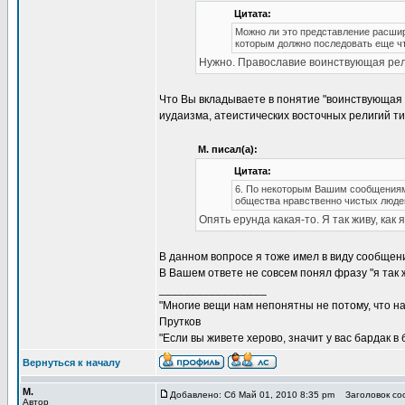
Цитата:
Можно ли это представление расшир
которым должно последовать еще чт
Нужно. Православие воинствующая рел
Что Вы вкладываете в понятие "воинствующая р
иудаизма, атеистических восточных религий ти
М. писал(а):
Цитата:
6. По некоторым Вашим сообщениям 
общества нравственно чистых людей
Опять ерунда какая-то. Я так живу, как я
В данном вопросе я тоже имел в виду сообщен
В Вашем ответе не совсем понял фразу "я так
_________________
"Многие вещи нам непонятны не потому, что наш
Прутков
"Если вы живете херово, значит у вас бардак в
Вернуться к началу
М.
Добавлено: Сб Май 01, 2010 8:35 pm
Заголовок соо
Автор