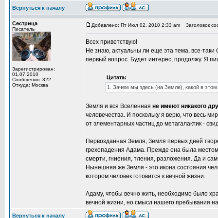
Вернуться к началу
Сестрица
Добавлено: Пт Июл 02, 2010 2:33 am
Заголовок соо
Писатель
Всех приветствую!
Не знаю, актуальны ли еще эта тема, все-таки
первый вопрос. Будет интерес, продолжу. Я пиш
Зарегистрирован:
01.07.2010
Цитата:
Сообщения: 322
Откуда: Москва
1. Зачем мы здесь (на Земле), какой в это
Земля и вся Вселенная
не имеют никакого дру
человечества. И поскольку я верю, что весь м
от элементарных частиц до метагалактик - сви
Первозданная Земля, Земля первых дней творе
грехопадения Адама. Прежде она была местом,
смерти, гниения, тления, разложения. Да и са
Нынешняя же Земля - это икона состояния чело
котором человек готовится к вечной жизни.
Адаму, чтобы вечно жить, необходимо было хр
вечной жизни, но смысл нашего пребывания на
Вернуться к началу