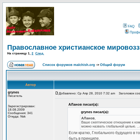
FAQ
Проф
Православное христианское мировоз
На страницу
1
,
2
След.
Список форумов malchish.org
->
Общий форум
Автор
grynes
Добавлено: Ср Апр 28, 2010 7:32 am
Заголовок соо
Писатель
АЛанов писал(а):
Зарегистрирован:
18.08.2009
grynes писал(а):
Сообщения: 341
Откуда: Nsk
АЛанов
,
Ваше скептическое отношение к комм
можно назвать глобальной целью. ..
Если кратко, Глобального будущего в то
быть в принципе.