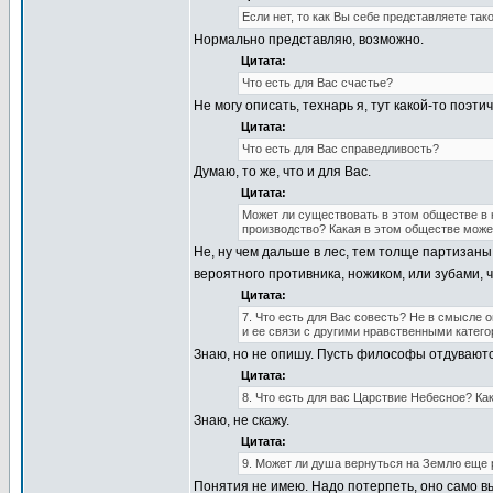
Если нет, то как Вы себе представляете та
Нормально представляю, возможно.
Цитата:
Что есть для Вас счастье?
Не могу описать, технарь я, тут какой-то поэт
Цитата:
Что есть для Вас справедливость?
Думаю, то же, что и для Вас.
Цитата:
Может ли существовать в этом обществе в к
производство? Какая в этом обществе може
Не, ну чем дальше в лес, тем толще партизан
вероятного противника, ножиком, или зубами, 
Цитата:
7. Что есть для Вас совесть? Не в смысле 
и ее связи с другими нравственными катего
Знаю, но не опишу. Пусть философы отдуваютс
Цитата:
8. Что есть для вас Царствие Небесное? Ка
Знаю, не скажу.
Цитата:
9. Может ли душа вернуться на Землю еще 
Понятия не имею. Надо потерпеть, оно само в