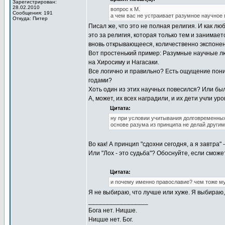
Зарегистрирован:
28.02.2010
вопрос к М.
Сообщения: 191
а чем вас не устраивает разумное научное 
Откуда: Питер
Писал же, что это не полная религия. И как л
это за религия, которая только тем и занимае
вновь открывающееся, количественно экспонен
Вот простенький пример: Разумные научные л
на Хиросиму и Нагасаки.
Все логично и правильно? Есть ощущение пони
годами?
Хоть один из этих научных повесился? Или б
А, может, их всех наградили, и их дети учли ур
Цитата:
ну при условии учитывания долговременных
основе разума из принципа не делай другим
Во как! А принцип "сдохни сегодня, а я завтра" 
Или "Лох - это судьба"? Обоснуйте, если сможе
Цитата:
и почему именно православие? чем тоже м
Я не выбираю, что лучше или хуже. Я выбираю
_________________
Бога нет. Ницше.
Ницше нет. Бог.