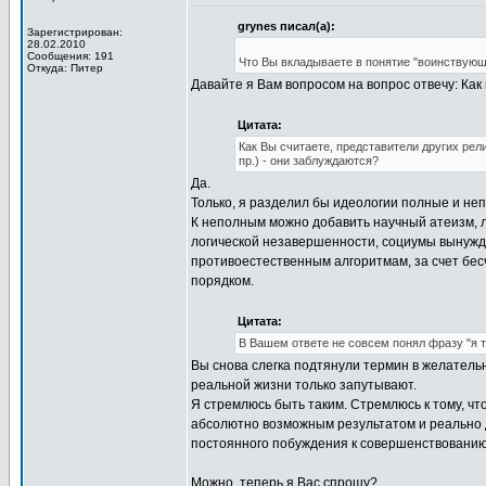
grynes писал(а):
Зарегистрирован:
28.02.2010
Сообщения: 191
Что Вы вкладываете в понятие "воинствующ
Откуда: Питер
Давайте я Вам вопросом на вопрос отвечу: Ка
Цитата:
Как Вы считаете, представители других рел
пр.) - они заблуждаются?
Да.
Только, я разделил бы идеологии полные и не
К неполным можно добавить научный атеизм, л
логической незавершенности, социумы вынужд
противоестественным алгоритмам, за счет бес
порядком.
Цитата:
В Вашем ответе не совсем понял фразу "я 
Вы снова слегка подтянули термин в желатель
реальной жизни только запутывают.
Я стремлюсь быть таким. Стремлюсь к тому, чт
абсолютно возможным результатом и реально 
постоянного побуждения к совершенствованию
Можно, теперь я Вас спрошу?