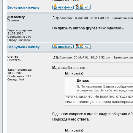
Вернуться к началу
justsociety
Добавлено: Пт Апр 30, 2010 4:49 pm
Заголовок соо
Политик
По призыву автора
grynes
тихо удаляюсь.
Зарегистрирован:
21.03.2010
Сообщения: 740
Откуда: moscow
Вернуться к началу
grynes
Добавлено: Сб Май 01, 2010 4:52 pm
Заголовок соо
Писатель
М.
, спасибо за ответ.
Зарегистрирован:
18.08.2009
М. писал(а):
Сообщения: 341
Откуда: Nsk
Цитата:
5. По некоторым Вашим сообщениям
монархии. Как Вы себе это предста
Чепуха какая-то. Не понятно, откуда вз
символ твоего долга перед одноверцами
В данном вопросе я имел в виду сообщения АЛа
Подождем его ответа.
М. писал(а):