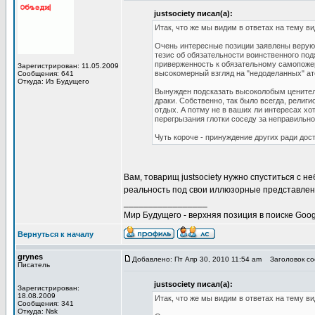
justsociety писал(а):
Итак, что же мы видим в ответах на тему в
Очень интересные позиции заявлены верующ
тезис об обязательности воинственного под
приверженность к обязательному самопожерт
Зарегистрирован: 11.05.2009
высокомерный взгляд на "недоделанных" ат
Сообщения: 641
Откуда: Из Будущего
Вынужден подсказать высоколобым ценител
драки. Собственно, так было всегда, религ
отдых. А потму не в ваших ли интересах хо
перегрызания глотки соседу за неправильн
Чуть короче - принуждение других ради дос
Вам, товарищ justsociety нужно спуститься с н
реальность под свои иллюзорные представлен
_________________
Мир Будущего - верхняя позиция в поиске Goog
Вернуться к началу
grynes
Добавлено: Пт Апр 30, 2010 11:54 am
Заголовок соо
Писатель
justsociety писал(а):
Зарегистрирован:
18.08.2009
Итак, что же мы видим в ответах на тему в
Сообщения: 341
Откуда: Nsk