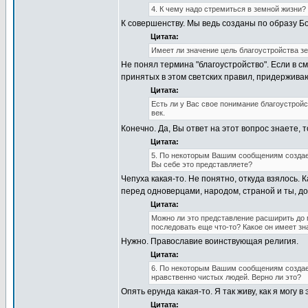
4. К чему надо стремиться в земной жизни?
К совершенству. Мы ведь созданы по образу Б
Цитата:
Имеет ли значение цель благоустройства з
Не понял термина "благоустройство". Если в с
принятых в этом светских правил, придержива
Цитата:
Есть ли у Вас свое понимание благоустрой
век.
Конечно. Да, Вы ответ на этот вопрос знаете,
Цитата:
5. По некоторым Вашим сообщениям создае
Вы себе это представляете?
Чепуха какая-то. Не понятно, откуда взялось. К
перед одноверцами, народом, страной и ты, до
Цитата:
Можно ли это представление расширить до 
последовать еще что-то? Какое он имеет з
Нужно. Православие воинствующая религия.
Цитата:
6. По некоторым Вашим сообщениям создает
нравственно чистых людей. Верно ли это?
Опять ерунда какая-то. Я так живу, как я могу в
Цитата: