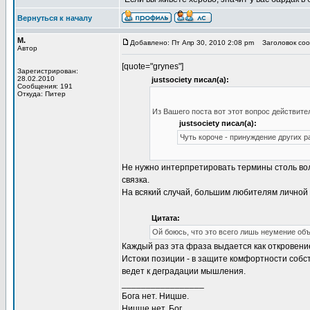
Вернуться к началу
М.
Добавлено: Пт Апр 30, 2010 2:08 pm
Заголовок соо
Автор
[quote="grynes"]
Зарегистрирован:
28.02.2010
justsociety писал(а):
Сообщения: 191
Откуда: Питер
Из Вашего поста вот этот вопрос действите
justsociety писал(а):
Чуть короче - принуждение других р
Не нужно интерпретировать термины столь вол
связка.
На всякий случай, большим любителям личной
Цитата:
Ой боюсь, что это всего лишь неумение об
Каждый раз эта фраза выдается как откровени
Истоки позиции - в защите комфортности собс
ведет к деградации мышления.
_________________
Бога нет. Ницше.
Ницше нет. Бог.