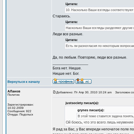
Цитата:
10. Насколько Ваши взгляды соответствуют
Стараюсь.
Цитата:
Насколько Ваши взгляды разделяют другие
Люди все разные.
Цитата:
Есть ли разногласия по некоторым вопросам
Да, по любым. Повторяю, люди все разные.
_________________
Бога нет. Ницше.
Ницше нет. Бог.
Вернуться к началу
АЛанов
Добавлено: Пт Апр 30, 2010 10:24 am
Заголовок со
Политик
justsociety писал(а):
Зарегистрирован:
10.02.2009
grynes писал(а):
Сообщения: 922
Откуда: Подольск
В этой теме ставится задача понять
Ой боюсь, что это всего лишь неумени
Я рад за Вас, у Вас впереди непочатое поле п