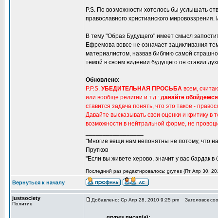
P.S. По возможности хотелось бы услышать отв
православного христианского мировоззрения.
В тему "Образ Будущего" имеет смысл запости
Ефремова вовсе не означает зацикливания тем
материалистом, назвав библию самой страшной 
темой в своем видении будущего он ставил дух
Обновлено
:
P.P.S.
УБЕДИТЕЛЬНАЯ ПРОСЬБА
всем, счита
или вообще религии и т.д.:
давайте обойдемся
ставится задача понять, что это такое - прав
Давайте высказывать свои оценки и критику в 
возможности в нейтральной форме, не провоц
_________________
"Многие вещи нам непонятны не потому, что наш
Прутков
"Если вы живете херово, значит у вас бардак в
Последний раз редактировалось: grynes (Пт Апр 30, 201
Вернуться к началу
justsociety
Добавлено: Ср Апр 28, 2010 9:25 pm
Заголовок соо
Политик
grynes писал(а):