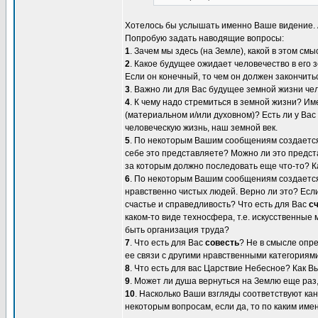
Хотелось бы услышать именно Ваше видение. А
Попробую задать наводящие вопросы:
1
. Зачем мы здесь (на Земле), какой в этом смы
2
. Какое будущее ожидает человечество в его
Если он конечный, то чем он должен закончить
3
. Важно ли для Вас будущее земной жизни чел
4
. К чему надо стремиться в земной жизни? Им
(материальном и/или духовном)? Есть ли у Ва
человеческую жизнь, наш земной век.
5
. По некоторым Вашим сообщениям создается
себе это представляете? Можно ли это предст
за которым должно последовать еще что-то? К
6
. По некоторым Вашим сообщениям создается
нравственно чистых людей. Верно ли это? Если
счастье и справедливость? Что есть для Вас
с
каком-то виде техносфера, т.е. искусственные
быть организация труда?
7
. Что есть для Вас
совесть
? Не в смысле опре
ее связи с другими нравственными категориями
8
. Что есть для вас Царствие Небесное? Как 
9
. Может ли душа вернуться на Землю еще раз
10
. Насколько Ваши взгляды соответствуют ка
некоторым вопросам, если да, то по каким име