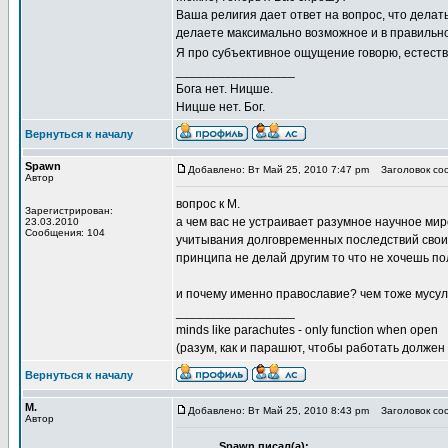
Ваша религия дает ответ на вопрос, что делать
делаете максимально возможное и в правильн
Я про субъективное ощущение говорю, естест
_________________
Бога нет. Ницше.
Ницше нет. Бог.
Вернуться к началу
Spawn
Добавлено: Вт Май 25, 2010 7:47 pm
Заголовок соо
Автор
вопрос к М.
Зарегистрирован:
а чем вас не устраивает разумное научное мир
23.03.2010
Сообщения: 104
учитывания долговременных последствий свои
принципа не делай другим то что не хочешь по
и почему именно православие? чем тоже мусу
_________________
minds like parachutes - only function when open
(разум, как и парашют, чтобы работать должен
Вернуться к началу
М.
Добавлено: Вт Май 25, 2010 8:43 pm
Заголовок соо
Автор
Spawn писал(а):