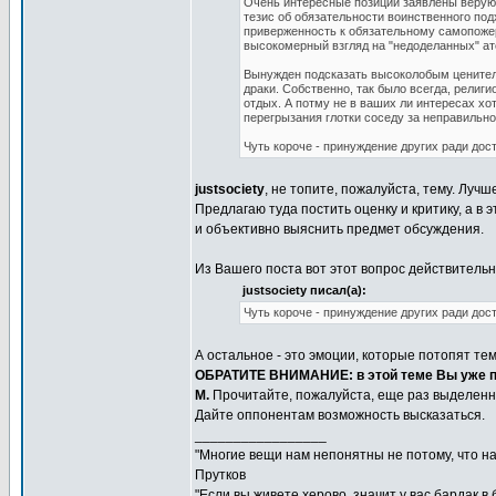
Очень интересные позиции заявлены верующ
тезис об обязательности воинственного под
приверженность к обязательному самопожерт
высокомерный взгляд на "недоделанных" ат
Вынужден подсказать высоколобым ценител
драки. Собственно, так было всегда, религ
отдых. А потму не в ваших ли интересах хо
перегрызания глотки соседу за неправильн
Чуть короче - принуждение других ради дос
justsociety
, не топите, пожалуйста, тему. Лу
Предлагаю туда постить оценку и критику, а в
и объективно выяснить предмет обсуждения.
Из Вашего поста вот этот вопрос действительн
justsociety писал(а):
Чуть короче - принуждение других ради дос
А остальное - это эмоции, которые потопят тем
ОБРАТИТЕ ВНИМАНИЕ: в этой теме Вы уже п
M.
Прочитайте, пожалуйста, еще раз выделенн
Дайте оппонентам возможность высказаться.
_________________
"Многие вещи нам непонятны не потому, что наш
Прутков
"Если вы живете херово, значит у вас бардак в