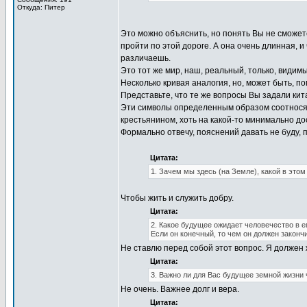
Откуда: Питер
Это можно объяснить, но понять Вы не сможете
пройти по этой дороге. А она очень длинная, 
различаешь.
Это тот же мир, наш, реальный, только, видим
Несколько кривая аналогия, но, может быть, по
Представьте, что те же вопросы Вы задали кит
Эти символы определенным образом соотносятс
крестьянином, хоть на какой-то минимально до
Формально отвечу, пояснений давать не буду,
Цитата:
1. Зачем мы здесь (на Земле), какой в это
Чтобы жить и служить добру.
Цитата:
2. Какое будущее ожидает человечество в 
Если он конечный, то чем он должен законч
Не ставлю перед собой этот вопрос. Я должен ж
Цитата:
3. Важно ли для Вас будущее земной жизни 
Не очень. Важнее долг и вера.
Цитата: