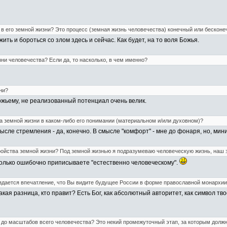
 в его земной жизни? Это процесс (земная жизнь человечества) конечный или бесконе
ить и бороться со злом здесь и сейчас. Как будет, на то воля Божья.
ни человечества? Если да, то насколько, в чем именно?
ни?
ожьему, не реализованный потенциал очень велик.
а земной жизни в каком-либо его понимании (материальном и/или духовном)?
мысле стремления - да, конечно. В смысле "комфорт" - мне до фонаря, но, ми
ройства земной жизни? Под земной жизнью я подразумеваю человеческую жизнь, наш 
 только ошибочно приписываете "естественно человеческому".
дается впечатление, что Вы видите будущее России в форме православной монархии.
Какая разница, кто правит? Есть Бог, как абсолютный авторитет, как символ т
до масштабов всего человечества? Это некий промежуточный этап, за которым должн