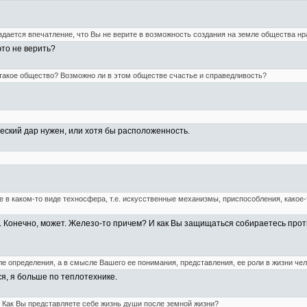
ается впечатление, что Вы не верите в возможность создания на земле общества нр
 это не верить?
е такое общество? Возможно ли в этом обществе счастье и справедливость?
ический дар нужен, или хотя бы расположенность.
 в каком-то виде техносфера, т.е. искусственные механизмы, приспособления, какое-
. Конечно, может. Железо-то причем? И как Вы защищаться собираетесь прот
ле определения, а в смысле Вашего ее понимания, представления, ее роли в жизни че
я, я больше по теплотехнике.
? Как Вы представляете себе жизнь души после земной жизни?