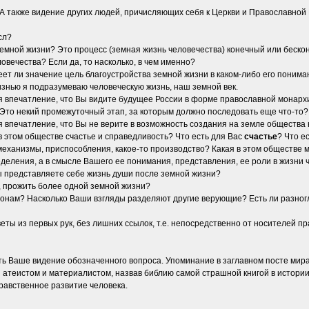
 также видение других людей, причисляющих себя к Церкви и Православной 
сл?
 земной жизни? Это процесс (земная жизнь человечества) конечный или беско
овечества? Если да, то насколько, в чем именно?
еет ли значение цель благоустройства земной жизни в каком-либо его понима
знью я подразумеваю человеческую жизнь, наш земной век.
 впечатление, что Вы видите будущее России в форме православной монархи
Это некий промежуточный этап, за которым должно последовать еще что-то?
впечатление, что Вы не верите в возможность создания на земле общества нр
 этом обществе счастье и справедливость? Что есть для Вас
счастье
? Что е
 механизмы, приспособления, какое-то производство? Какая в этом обществе
деления, а в смысле Вашего ее понимания, представления, ее роли в жизни 
Вы представляете себе жизнь души после земной жизни?
, прожить более одной земной жизни?
нонам? Насколько Ваши взгляды разделяют другие верующие? Есть ли разногл
еты из первых рук, без лишних ссылок, т.е. непосредственно от носителей 
ть Ваше видение обозначенного вопроса. Упоминание в заглавном посте ми
 атеистом и материалистом, назвав библию самой страшной книгой в истории 
равственное развитие человека.