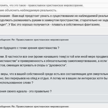
понять, что это такое - православное христианское мировоззрение.
ение объяснить наблюдаемую реальность.
ознания - Вам ещё предстоит узнать о существовании не наблюдаемой реально
одолжать размахивать руками в замкнутом пространстве, старательно не задев
видит". У Вас это хорошо получается - плавать в собственных фантазиях.
бщения: Re: Православное христианское мировоззрение
ия будущего с точки зрения христианства ?
. В частности все они (кроме начавшего тему) в той или иной мере продвиг
истианстве" и приверженность к обязательному самопожертвованию, а если так
ов, смеющих встревать в споры о "духовности".
еры, что в вашей собственной среде есть все составляющие для смертельно
, без перерывов на обед и отдых. А потму не в ваших ли интересах хотя бы
 использованное слово ?
ения своего идеала - это правильно ?
бщения: Re: Православное христианское мировоззрение