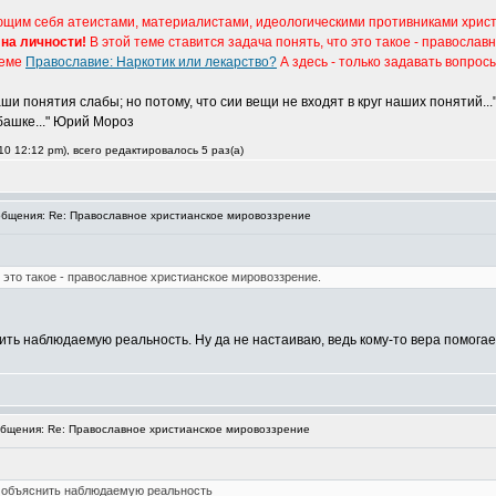
ющим себя атеистами, материалистами, идеологическими противниками христи
 на личности!
В этой теме ставится задача понять, что это такое - правосла
теме
Православие: Наркотик или лекарство?
А здесь - только задавать вопрос
и понятия слабы; но потому, что сии вещи не входят в круг наших понятий...
 башке..." Юрий Мороз
0 12:12 pm), всего редактировалось 5 раз(а)
бщения: Re: Православное христианское мировоззрение
о это такое - православное христианское мировоззрение.
нить наблюдаемую реальность. Ну да не настаиваю, ведь кому-то вера помога
бщения: Re: Православное христианское мировоззрение
е объяснить наблюдаемую реальность