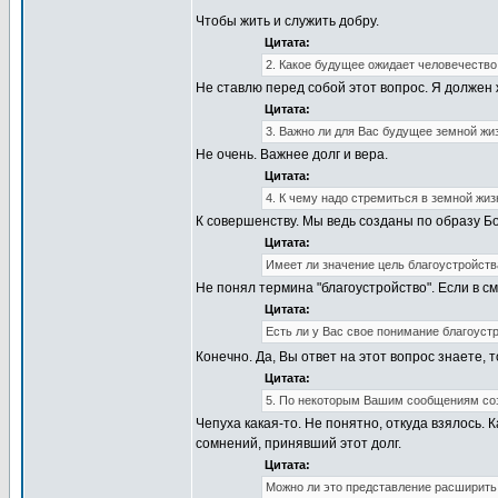
Чтобы жить и служить добру.
Цитата:
2. Какое будущее ожидает человечество
Не ставлю перед собой этот вопрос. Я должен ж
Цитата:
3. Важно ли для Вас будущее земной жиз
Не очень. Важнее долг и вера.
Цитата:
4. К чему надо стремиться в земной жиз
К совершенству. Мы ведь созданы по образу Б
Цитата:
Имеет ли значение цель благоустройств
Не понял термина "благоустройство". Если в с
Цитата:
Есть ли у Вас свое понимание благоуст
Конечно. Да, Вы ответ на этот вопрос знаете,
Цитата:
5. По некоторым Вашим сообщениям соз
Чепуха какая-то. Не понятно, откуда взялось. 
сомнений, принявший этот долг.
Цитата:
Можно ли это представление расширить 