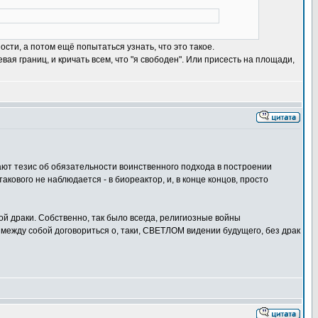
сти, а потом ещё попытаться узнать, что это такое.
ая границ, и кричать всем, что "я свободен". Или присесть на площади,
ают тезис об обязательности воинственного подхода в построении
ового не наблюдается - в биореактор, и, в конце концов, просто
й драки. Собственно, так было всегда, религиозные войны
 между собой договориться о, таки, СВЕТЛОМ видении будущего, без драк