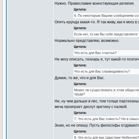
Нужно. Православие воинствующая религия.
Цитата:
6. По некоторым Вашим сообщениям созд
Опять ерунда какая-то. Я так живу, как я могу в
Цитата:
Если нет, то как Вы себе представляет
Нормально представляю, возможно.
Цитата:
Что есть для Вас счастье?
Не могу описать, технарь я, тут какой-то поэт
Цитата:
Что есть для Вас справедливость?
Думаю, то же, что и для Вас.
Цитата:
Может ли существовать в этом обществе
труда?
Не, ну чем дальше в лес, тем толще партизаны
меча проиграет диспут кретину с палкой.
Цитата:
7. Что есть для Вас совесть? Не в смыс
Знаю, но не опишу. Пусть философы отдуваютс
Цитата:
8. Что есть для вас Царствие Небесное