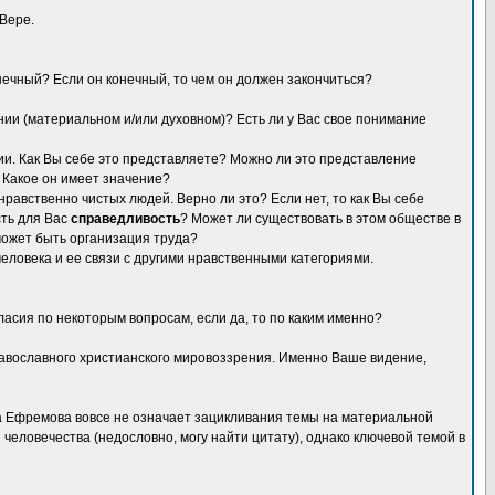
Вере.
нечный? Если он конечный, то чем он должен закончиться?
нии (материальном и/или духовном)? Есть ли у Вас свое понимание
и. Как Вы себе это представляете? Можно ли это представление
 Какое он имеет значение?
авственно чистых людей. Верно ли это? Если нет, то как Вы себе
сть для Вас
справедливость
? Может ли существовать в этом обществе в
 может быть организация труда?
человека и ее связи с другими нравственными категориями.
асия по некоторым вопросам, если да, то по каким именно?
православного христианского мировоззрения. Именно Ваше видение,
ра Ефремова вовсе не означает зацикливания темы на материальной
человечества (недословно, могу найти цитату), однако ключевой темой в