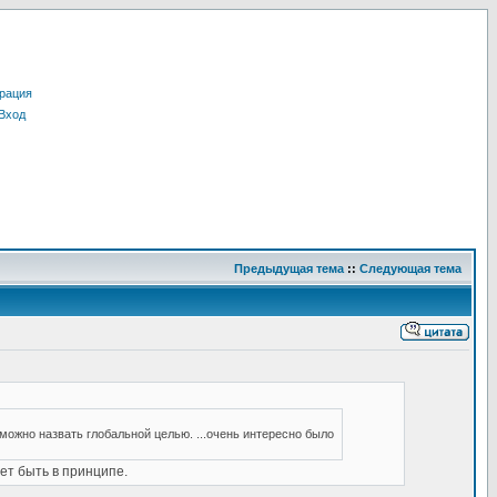
рация
Вход
Предыдущая тема
::
Следующая тема
можно назвать глобальной целью. ...очень интересно было
жет быть в принципе.