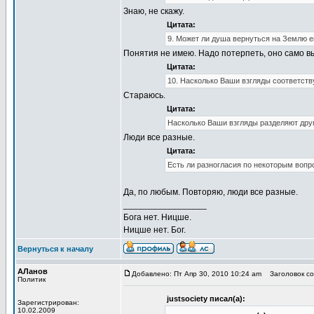
Знаю, не скажу.
Цитата:
9. Может ли душа вернуться на Землю е
Понятия не имею. Надо потерпеть, оно само в
Цитата:
10. Насколько Ваши взгляды соответст
Стараюсь.
Цитата:
Насколько Ваши взгляды разделяют дру
Люди все разные.
Цитата:
Есть ли разногласия по некоторым вопро
Да, по любым. Повторяю, люди все разные.
_________________
Бога нет. Ницше.
Ницше нет. Бог.
Вернуться к началу
АЛанов
Добавлено: Пт Апр 30, 2010 10:24 am
Заголовок со
Политик
justsociety писал(а):
Зарегистрирован:
10.02.2009