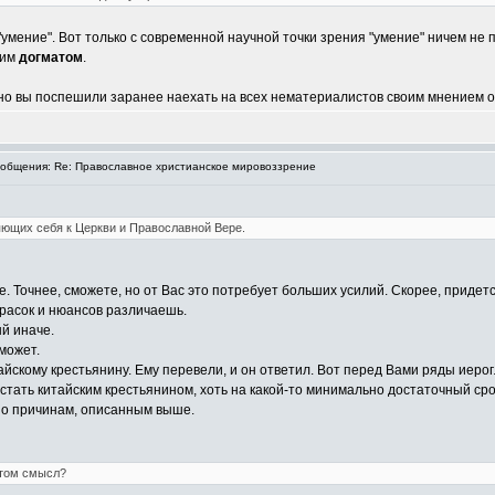
, "умение". Вот только с современной научной точки зрения "умение" ничем н
ким
догматом
.
 но вы поспешили заранее наехать на всех нематериалистов своим мнением о
общения: Re: Православное христианское мировоззрение
яющих себя к Церкви и Православной Вере.
. Точнее, сможете, но от Вас это потребует больших усилий. Скорее, придетс
красок и нюансов различаешь.
ый иначе.
может.
тайскому крестьянину. Ему перевели, и он ответил. Вот перед Вами ряды ие
 стать китайским крестьянином, хоть на какой-то минимально достаточный сро
 по причинам, описанным выше.
этом смысл?