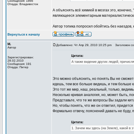
Сообщения: 1866
Откуда: Владивосток
А объяснять всё химией в мозгах это, конечно
являющееся элементарным материалистичес
Автор топика попросил обойтись без наездов,
Вернуться к началу
М.
Добавлено: Чт Апр 29, 2010 10:25 pm
Заголовок со
Автор
Цитата:
Зарегистрирован:
28.02.2010
А также видение других людей, причисл
Сообщения: 191
Откуда: Питер
Это можно объяснить, но понять Вы не сможете
идешь, тем все больше видишь, и тем больше 
Это тот же мир, наш, реальный, только, видим
Несколько кривая аналогия, но, может быть, по
Представьте, что те же вопросы Вы задали ки
Но, чтобы понять, что же он ответил, придется
Формально отвечу, пояснений давать не буду,
Цитата:
1. Зачем мы здесь (на Земле), какой в 