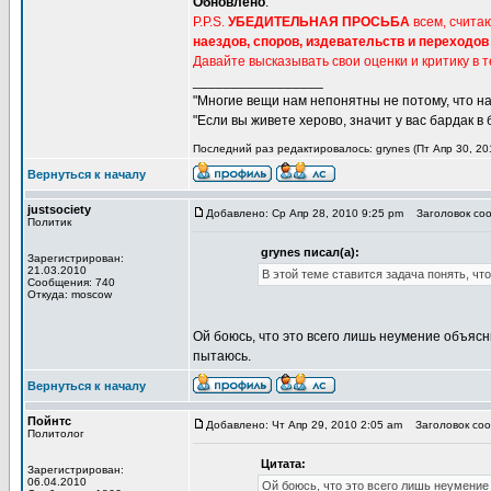
Обновлено
:
P.P.S.
УБЕДИТЕЛЬНАЯ ПРОСЬБА
всем, счита
наездов, споров, издевательств и переходов
Давайте высказывать свои оценки и критику в 
_________________
"Многие вещи нам непонятны не потому, что наш
"Если вы живете херово, значит у вас бардак в
Последний раз редактировалось: grynes (Пт Апр 30, 201
Вернуться к началу
justsociety
Добавлено: Ср Апр 28, 2010 9:25 pm
Заголовок соо
Политик
grynes писал(а):
Зарегистрирован:
21.03.2010
В этой теме ставится задача понять, чт
Сообщения: 740
Откуда: moscow
Ой боюсь, что это всего лишь неумение объяс
пытаюсь.
Вернуться к началу
Пойнтс
Добавлено: Чт Апр 29, 2010 2:05 am
Заголовок соо
Политолог
Цитата:
Зарегистрирован:
06.04.2010
Ой боюсь, что это всего лишь неумени