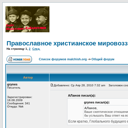
Православное христианское мировоз
На страницу
1
,
2
След.
Список форумов malchish.org
->
Общий форум
Автор
grynes
Добавлено: Ср Апр 28, 2010 7:32 am
Заголовок соо
Писатель
АЛанов писал(а):
Зарегистрирован:
18.08.2009
grynes писал(а):
Сообщения: 341
Откуда: Nsk
АЛанов
,
Ваше скептическое отношение
бы услышать Ваш ответ на воп
Если кратко, Глобального будущего в