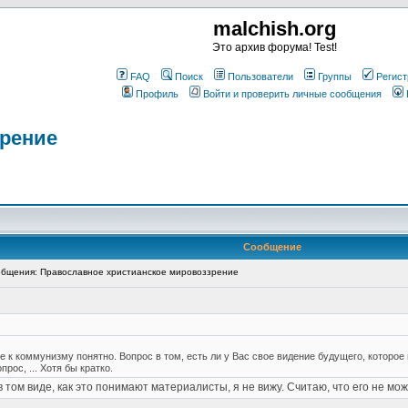
malchish.org
Это архив форума! Test!
FAQ
Поиск
Пользователи
Группы
Регист
Профиль
Войти и проверить личные сообщения
зрение
Сообщение
бщения: Православное христианское мировоззрение
 к коммунизму понятно. Вопрос в том, есть ли у Вас свое видение будущего, которое 
рос, ... Хотя бы кратко.
 том виде, как это понимают материалисты, я не вижу. Считаю, что его не мо