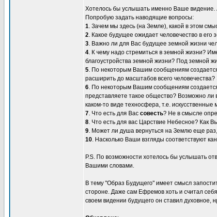
Хотелось бы услышать именно Ваше видение. А
Попробую задать наводящие вопросы:
1
. Зачем мы здесь (на Земле), какой в этом смы
2
. Какое будущее ожидает человечество в его
3
. Важно ли для Вас будущее земной жизни чел
4
. К чему надо стремиться в земной жизни? Им
благоустройства земной жизни? Под земной жи
5
. По некоторым Вашим сообщениям создается
расширить до масштабов всего человечества? 
6
. По некоторым Вашим сообщениям создается 
представляете такое общество? Возможно ли в
каком-то виде техносфера, т.е. искусственные
7
. Что есть для Вас
совесть
? Не в смысле опре
8
. Что есть для вас Царствие Небесное? Как 
9
. Может ли душа вернуться на Землю еще раз
10
. Насколько Ваши взгляды соответствуют ка
P.S. По возможности хотелось бы услышать отв
Вашими словами.
В тему "Образ Будущего" имеет смысл запости
стороне. Даже сам Ефремов хоть и считал себя
своем видении будущего он ставил духовное, н