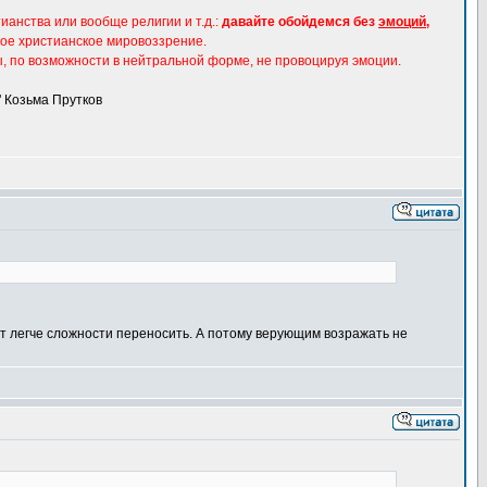
анства или вообще религии и т.д.:
давайте обойдемся без
эмоций
,
вное христианское мировоззрение.
ы, по возможности в нейтральной форме, не провоцируя эмоции.
" Козьма Прутков
ет легче сложности переносить. А потому верующим возражать не