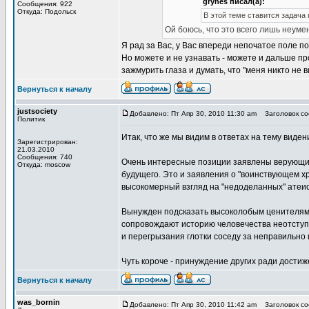
grynes писал(а):
Сообщения: 922
Откуда: Подольск
В этой теме ставится задача 
Ой боюсь, что это всего лишь неум
Я рад за Вас, у Вас впереди непочатое поле п
Но можете и не узнавать - можете и дальше пр
зажмурить глаза и думать, что "меня никто не 
Вернуться к началу
justsociety
Добавлено: Пт Апр 30, 2010 11:30 am
Заголовок соо
Политик
Итак, что же мы видим в ответах на тему виден
Зарегистрирован:
21.03.2010
Сообщения: 740
Очень интересные позиции заявлены верующими
Откуда: moscow
будущего. Это и заявления о "воинствующем хр
высокомерный взгляд на "недоделанных" атеист
Вынужден подсказать высоколобым ценителям в
сопровождают историю человечества неотступно
и перегрызания глотки соседу за неправильно
Чуть короче - принуждение других ради достиж
Вернуться к началу
was_bornin
Добавлено: Пт Апр 30, 2010 11:42 am
Заголовок соо