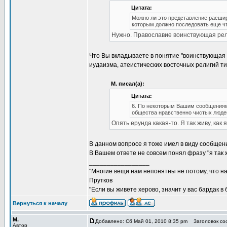
Цитата:
Можно ли это представление расшир
которым должно последовать еще чт
Нужно. Православие воинствующая рел
Что Вы вкладываете в понятие "воинствующая р
иудаизма, атеистических восточных религий ти
М. писал(а):
Цитата:
6. По некоторым Вашим сообщениям 
общества нравственно чистых людей
Опять ерунда какая-то. Я так живу, как я
В данном вопросе я тоже имел в виду сообщен
В Вашем ответе не совсем понял фразу "я так
_________________
"Многие вещи нам непонятны не потому, что наш
Прутков
"Если вы живете херово, значит у вас бардак в
Вернуться к началу
М.
Добавлено: Сб Май 01, 2010 8:35 pm
Заголовок соо
Автор