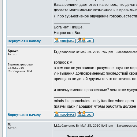
Ваша религия дает ответ на вопрос, что делать
делаете максимально возможное и в правильн
Я про субъективное ощущение говорю, естест
_________________
Бога нет. Ницше.
Ницше нет. Бог.
Вернуться к началу
Spawn
Добавлено: Вт Май 25, 2010 7:47 pm
Заголовок соо
Автор
вопрос к М.
Зарегистрирован:
а чем вас не устраивает разумное научное мир
23.03.2010
Сообщения: 104
учитывания долговременных последствий свои
принципа не делай другим то что не хочешь по
и почему именно православие? чем тоже мусу
_________________
minds like parachutes - only function when open
(разум, как и парашют, чтобы работать должен
Вернуться к началу
М.
Добавлено: Вт Май 25, 2010 8:43 pm
Заголовок соо
Автор
Spawn писал(а):