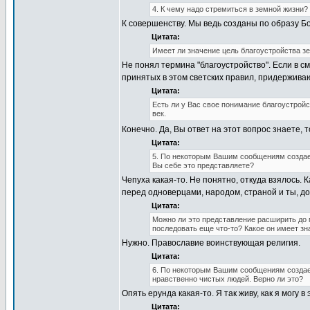
4. К чему надо стремиться в земной жизни?
К совершенству. Мы ведь созданы по образу Б
Цитата:
Имеет ли значение цель благоустройства з
Не понял термина "благоустройство". Если в с
принятых в этом светских правил, придержива
Цитата:
Есть ли у Вас свое понимание благоустрой
век.
Конечно. Да, Вы ответ на этот вопрос знаете,
Цитата:
5. По некоторым Вашим сообщениям создае
Вы себе это представляете?
Чепуха какая-то. Не понятно, откуда взялось. К
перед одноверцами, народом, страной и ты, до
Цитата:
Можно ли это представление расширить до 
последовать еще что-то? Какое он имеет з
Нужно. Православие воинствующая религия.
Цитата:
6. По некоторым Вашим сообщениям создает
нравственно чистых людей. Верно ли это?
Опять ерунда какая-то. Я так живу, как я могу в
Цитата: