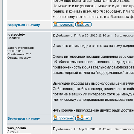
потом ещё попытаться узнать, что это такое.
Но можете и не узнавать - можете и дальше п
границ, и кричать всем, что "я свободен". Или 
хорошо получается - плавать в собственных ф
Вернуться к началу
justsociety
Добавлено: Пт Апр 30, 2010 11:30 am
Заголовок соо
Политик
Итак, что же мы видим в ответах на тему виден
Зарегистрирован:
21.03.2010
Сообщения: 740
Очень интересные позиции заявлены верующими
Откуда: moscow
об обязательности воинственного подхода в п
приверженность к обязательному самопожертвов
высокомерный взгляд на "недоделанных" атеист
Вынужден подсказать высоколобым ценителям в
Собственно, так было всегда, религиозные во
потму не в ваших ли интересах хотя бы между 
глотки соседу за неправильно использованное 
Чуть короче - принуждение других ради достиж
Вернуться к началу
was_bornin
Добавлено: Пт Апр 30, 2010 11:42 am
Заголовок соо
Лауреат