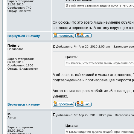
Зарегистрирован:
21.03.2010
В этой теме ставится задача понять, что эт
Сообщения: 740
Откуда: moscow
Ой боюсь, что это всего лишь неумение объясн
сложности переносить. А потому верующим во
Вернуться к началу
Пойнтс
Добавлено: Чт Апр 29, 2010 2:05 am
Заголовок соо
Политолог
Цитата:
Зарегистрирован:
06.04.2010
Ой боюсь, что это всего лишь неумение о
Сообщения: 1866
Откуда: Владивосток
А объяснять всё химией в мозгах это, конечно,
подтвержденное и противоречащее скорости 
Автор топика попросил обойтись без наездов,
умениях.
Вернуться к началу
М.
Добавлено: Чт Апр 29, 2010 10:25 pm
Заголовок со
Автор
Цитата:
Зарегистрирован:
28.02.2010
А также видение других людей, причисляющ
Сообщения: 191