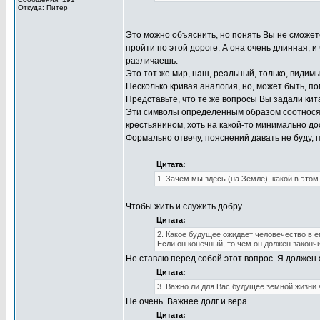
Откуда: Питер
Это можно объяснить, но понять Вы не сможете
пройти по этой дороге. А она очень длинная, 
различаешь.
Это тот же мир, наш, реальный, только, видим
Несколько кривая аналогия, но, может быть, по
Представьте, что те же вопросы Вы задали кит
Эти символы определенным образом соотносятс
крестьянином, хоть на какой-то минимально до
Формально отвечу, пояснений давать не буду,
Цитата:
1. Зачем мы здесь (на Земле), какой в это
Чтобы жить и служить добру.
Цитата:
2. Какое будущее ожидает человечество в 
Если он конечный, то чем он должен законч
Не ставлю перед собой этот вопрос. Я должен ж
Цитата:
3. Важно ли для Вас будущее земной жизни 
Не очень. Важнее долг и вера.
Цитата: