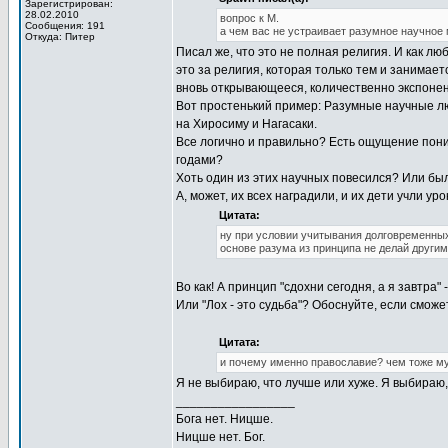
Зарегистрирован:
28.02.2010
вопрос к М.
Сообщения: 191
а чем вас не устраивает разумное научное 
Откуда: Питер
Писал же, что это не полная религия. И как л
это за религия, которая только тем и занимае
вновь открывающееся, количественно экспонен
Вот простенький пример: Разумные научные л
на Хиросиму и Нагасаки.
Все логично и правильно? Есть ощущение пони
годами?
Хоть один из этих научных повесился? Или б
А, может, их всех наградили, и их дети учли ур
Цитата:
ну при условии учитывания долговременных
основе разума из принципа не делай другим
Во как! А принцип "сдохни сегодня, а я завтра" 
Или "Лох - это судьба"? Обоснуйте, если сможе
Цитата:
и почему именно православие? чем тоже м
Я не выбираю, что лучше или хуже. Я выбираю
_________________
Бога нет. Ницше.
Ницше нет. Бог.