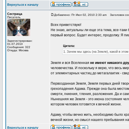
Вернуться к началу
Сестрица
Добавлено: Пт Июл 02, 2010 2:33 am
Заголовок соо
Писатель
Всех приветствую!
Не знаю, актуальны ли еще эта тема, все-таки
первый вопрос. Будет интерес, продолжу. Я пиш
Зарегистрирован:
01.07.2010
Цитата:
Сообщения: 322
Откуда: Москва
1. Зачем мы здесь (на Земле), какой в это
Земля и вся Вселенная
не имеют никакого дру
человечества. И поскольку я верю, что весь м
от элементарных частиц до метагалактик - сви
Первозданная Земля, Земля первых дней творе
грехопадения Адама. Прежде она была местом,
смерти, гниения, тления, разложения. Да и са
Нынешняя же Земля - это икона состояния чело
котором человек готовится к вечной жизни.
Адаму, чтобы вечно жить, необходимо было хр
вечной жизни, но смысл нашего пребывания на
Вернуться к началу