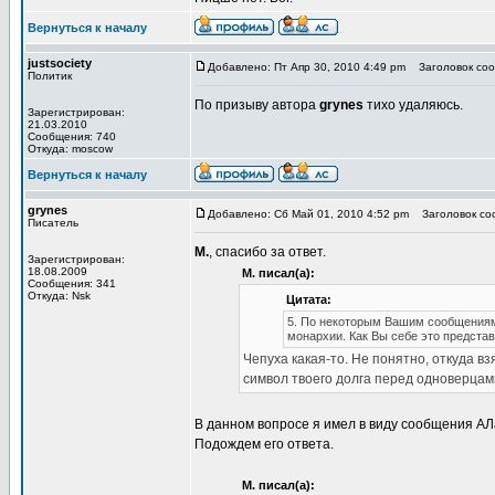
Вернуться к началу
justsociety
Добавлено: Пт Апр 30, 2010 4:49 pm
Заголовок соо
Политик
По призыву автора
grynes
тихо удаляюсь.
Зарегистрирован:
21.03.2010
Сообщения: 740
Откуда: moscow
Вернуться к началу
grynes
Добавлено: Сб Май 01, 2010 4:52 pm
Заголовок соо
Писатель
М.
, спасибо за ответ.
Зарегистрирован:
18.08.2009
М. писал(а):
Сообщения: 341
Откуда: Nsk
Цитата:
5. По некоторым Вашим сообщениям
монархии. Как Вы себе это предста
Чепуха какая-то. Не понятно, откуда вз
символ твоего долга перед одноверцами
В данном вопросе я имел в виду сообщения АЛа
Подождем его ответа.
М. писал(а):