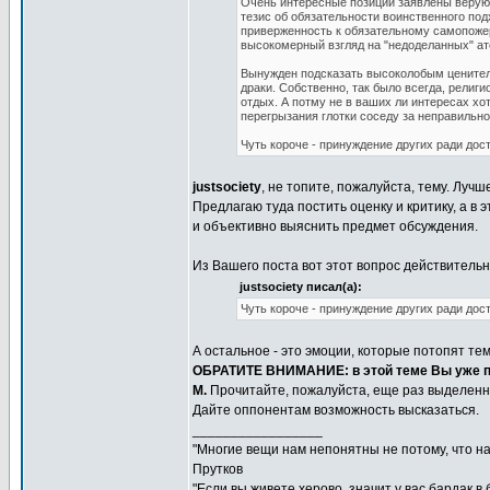
Очень интересные позиции заявлены верующ
тезис об обязательности воинственного под
приверженность к обязательному самопожерт
высокомерный взгляд на "недоделанных" ат
Вынужден подсказать высоколобым ценител
драки. Собственно, так было всегда, религ
отдых. А потму не в ваших ли интересах хо
перегрызания глотки соседу за неправильн
Чуть короче - принуждение других ради дос
justsociety
, не топите, пожалуйста, тему. Лу
Предлагаю туда постить оценку и критику, а в
и объективно выяснить предмет обсуждения.
Из Вашего поста вот этот вопрос действительн
justsociety писал(а):
Чуть короче - принуждение других ради дос
А остальное - это эмоции, которые потопят тем
ОБРАТИТЕ ВНИМАНИЕ: в этой теме Вы уже п
M.
Прочитайте, пожалуйста, еще раз выделенн
Дайте оппонентам возможность высказаться.
_________________
"Многие вещи нам непонятны не потому, что наш
Прутков
"Если вы живете херово, значит у вас бардак в