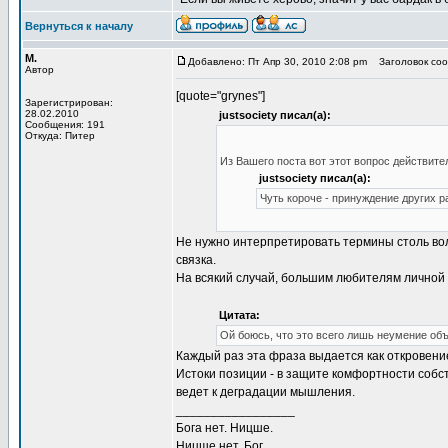
Вернуться к началу
М.
Добавлено: Пт Апр 30, 2010 2:08 pm
Заголовок соо
Автор
[quote="grynes"]
Зарегистрирован:
28.02.2010
justsociety писал(а):
Сообщения: 191
Откуда: Питер
Из Вашего поста вот этот вопрос действите
justsociety писал(а):
Чуть короче - принуждение других р
Не нужно интерпретировать термины столь вол
связка.
На всякий случай, большим любителям личной
Цитата:
Ой боюсь, что это всего лишь неумение об
Каждый раз эта фраза выдается как откровени
Истоки позиции - в защите комфортности собс
ведет к деградации мышления.
_________________
Бога нет. Ницше.
Ницше нет. Бог.