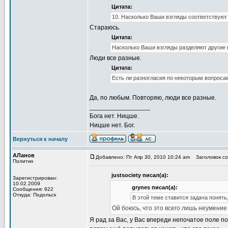
Цитата:
10. Насколько Ваши взгляды соответствуют
Стараюсь.
Цитата:
Насколько Ваши взгляды разделяют другие
Люди все разные.
Цитата:
Есть ли разногласия по некоторым вопросам
Да, по любым. Повторяю, люди все разные.
_________________
Бога нет. Ницше.
Ницше нет. Бог.
Вернуться к началу
АЛанов
Добавлено: Пт Апр 30, 2010 10:24 am
Заголовок со
Политик
justsociety писал(а):
Зарегистрирован:
10.02.2009
grynes писал(а):
Сообщения: 922
Откуда: Подольск
В этой теме ставится задача понять
Ой боюсь, что это всего лишь неумени
Я рад за Вас, у Вас впереди непочатое поле п