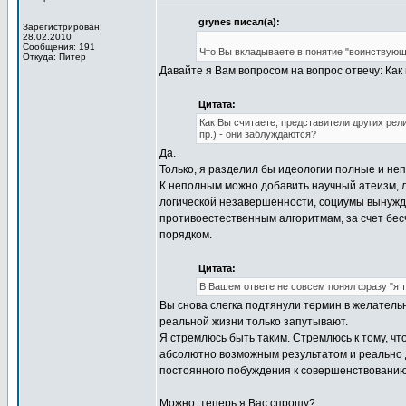
grynes писал(а):
Зарегистрирован:
28.02.2010
Сообщения: 191
Что Вы вкладываете в понятие "воинствующ
Откуда: Питер
Давайте я Вам вопросом на вопрос отвечу: Ка
Цитата:
Как Вы считаете, представители других рел
пр.) - они заблуждаются?
Да.
Только, я разделил бы идеологии полные и не
К неполным можно добавить научный атеизм, л
логической незавершенности, социумы вынужд
противоестественным алгоритмам, за счет бес
порядком.
Цитата:
В Вашем ответе не совсем понял фразу "я 
Вы снова слегка подтянули термин в желатель
реальной жизни только запутывают.
Я стремлюсь быть таким. Стремлюсь к тому, чт
абсолютно возможным результатом и реально 
постоянного побуждения к совершенствованию
Можно, теперь я Вас спрошу?