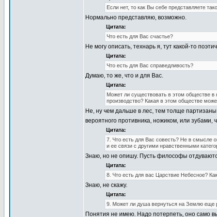
Если нет, то как Вы себе представляете та
Нормально представляю, возможно.
Цитата:
Что есть для Вас счастье?
Не могу описать, технарь я, тут какой-то поэт
Цитата:
Что есть для Вас справедливость?
Думаю, то же, что и для Вас.
Цитата:
Может ли существовать в этом обществе в к
производство? Какая в этом обществе може
Не, ну чем дальше в лес, тем толще партизан
вероятного противника, ножиком, или зубами, 
Цитата:
7. Что есть для Вас совесть? Не в смысле 
и ее связи с другими нравственными катего
Знаю, но не опишу. Пусть философы отдуваютс
Цитата:
8. Что есть для вас Царствие Небесное? Ка
Знаю, не скажу.
Цитата:
9. Может ли душа вернуться на Землю еще 
Понятия не имею. Надо потерпеть, оно само в