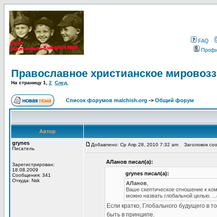
FAQ
Проф
Православное христианское мировоз
На страницу
1
,
2
След.
Список форумов malchish.org
->
Общий форум
Автор
grynes
Добавлено: Ср Апр 28, 2010 7:32 am
Заголовок соо
Писатель
АЛанов писал(а):
Зарегистрирован:
18.08.2009
grynes писал(а):
Сообщения: 341
Откуда: Nsk
АЛанов
,
Ваше скептическое отношение к комм
можно назвать глобальной целью. ..
Если кратко, Глобального будущего в то
быть в принципе.