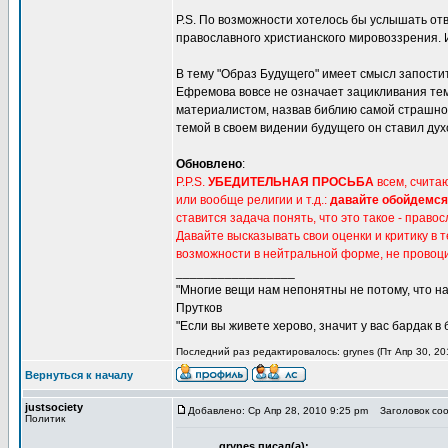
P.S. По возможности хотелось бы услышать отв
православного христианского мировоззрения.
В тему "Образ Будущего" имеет смысл запости
Ефремова вовсе не означает зацикливания тем
материалистом, назвав библию самой страшной 
темой в своем видении будущего он ставил дух
Обновлено
:
P.P.S.
УБЕДИТЕЛЬНАЯ ПРОСЬБА
всем, счита
или вообще религии и т.д.:
давайте обойдемся
ставится задача понять, что это такое - прав
Давайте высказывать свои оценки и критику в 
возможности в нейтральной форме, не провоц
_________________
"Многие вещи нам непонятны не потому, что наш
Прутков
"Если вы живете херово, значит у вас бардак в
Последний раз редактировалось: grynes (Пт Апр 30, 201
Вернуться к началу
justsociety
Добавлено: Ср Апр 28, 2010 9:25 pm
Заголовок соо
Политик
grynes писал(а):