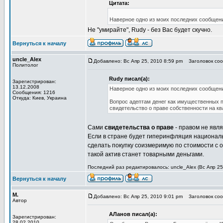
Цитата:
Наверное одно из моих последних сообщени
Не "умирайте", Rudy - без Вас будет скучно.
Вернуться к началу
uncle_Alex
Добавлено: Вс Апр 25, 2010 8:59 pm
Заголовок сооб
Политолог
Rudy писал(а):
Зарегистрирован:
13.12.2008
Наверное одно из моих последних сообщени
Сообщения: 1216
Откуда: Киев, Украина
Вопрос адептам денег как имущественных п
свидетельство о праве собственности на квар
Сами
свидетельства о праве
- правом не явля
Если в стране будет гиперинфляция национал
сделать покупку соизмеримую по стоимости с 
такой актив станет товарными деньгами.
Последний раз редактировалось: uncle_Alex (Вс Апр 25,
Вернуться к началу
М.
Добавлено: Вс Апр 25, 2010 9:01 pm
Заголовок сооб
Автор
АЛанов писал(а):
Зарегистрирован:
28.02.2010