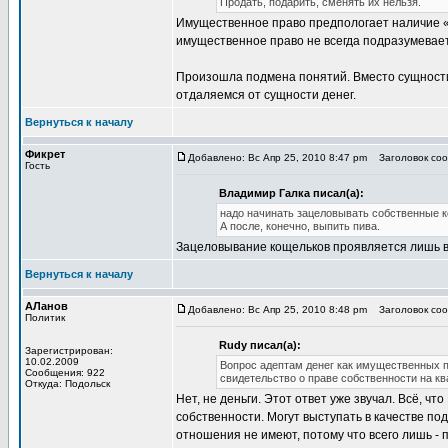
Продать, подарить, сменять их нельзя.
Имущественное право предпологает наличие «
имущественное право не всегда подразумевает
Произошла подмена понятий. Вместо сущности
отдаляемся от сущности денег.
Вернуться к началу
Фикрет
Добавлено: Вс Апр 25, 2010 8:47 pm
Заголовок сооб
Гость
Владимир Галка писал(а):
надо начинать зацеловывать собственные 
А после, конечно, выпить пива.
Зацеловывание кощельков проявляется лишь в 
Вернуться к началу
АЛанов
Добавлено: Вс Апр 25, 2010 8:48 pm
Заголовок сооб
Политик
Rudy писал(а):
Зарегистрирован:
10.02.2009
Вопрос адептам денег как имущественных п
Сообщения: 922
свидетельство о праве собственности на квар
Откуда: Подольск
Нет, не деньги. Этот ответ уже звучал. Всё, ч
собственности. Могут выступать в качестве по
отношения не имеют, потому что всего лишь - 