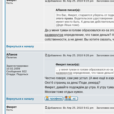
Фикрет
Добавлено: Вс Апр 25, 2010 9:15 pm
Заголовок сооб
Гость
АЛанов писал(а):
Это Вас, Фикрет, стараются уберечь от под
этого права
. Водительское удостоверение 
имеет место быть. К деньгам действительно
(Дядя Лёша тоже).
Да у меня туман в голове образовался из-за эт
развернутое
определение, что такое деньги? А
собственности, а не денег. Вы хотите сказать, 
Вернуться к началу
АЛанов
Добавлено: Вс Апр 25, 2010 9:26 pm
Заголовок сооб
Политик
Фикрет писал(а):
Зарегистрирован:
10.02.2009
... у меня туман в голове образовался из-з
Сообщения: 922
развернутое
определение, что такое деньги
Откуда: Подольск
Честно говоря, сам уже устал. (А мне ещё в аэр
Ого! 6 страниц за день! Поди, рекорд?
Фикрет, давайте подождём до утра. К утру тума
Мозгам тоже отдых нужон.
Вернуться к началу
Фикрет
Добавлено: Вс Апр 25, 2010 9:41 pm
Заголовок сооб
Гость