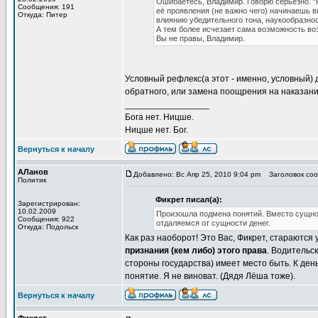
Ошибаетесь, Владимир. Говорю серьёзно. "
Сообщения: 191
её проявления (не важно чего) начинаешь 
Откуда: Питер
влиянию убедительного тона, наукообразнос
А тем более исчезает сама возможность возн
Вы не правы, Владимир.
Условный рефлекс(а этот - именно, условный)
обратного, или замена поощрения на наказание
_________________
Бога нет. Ницше.
Ницше нет. Бог.
Вернуться к началу
АЛанов
Добавлено: Вс Апр 25, 2010 9:04 pm
Заголовок сооб
Политик
Фикрет писал(а):
Зарегистрирован:
10.02.2009
Произошла подмена понятий. Вместо сущнос
Сообщения: 922
отдаляемся от сущности денег.
Откуда: Подольск
Как раз наоборот! Это Вас, Фикрет, стараются
признания (кем либо) этого права
. Водительс
стороны государства) имеет место быть. К де
понятие. Я не виноват. (Дядя Лёша тоже).
Вернуться к началу