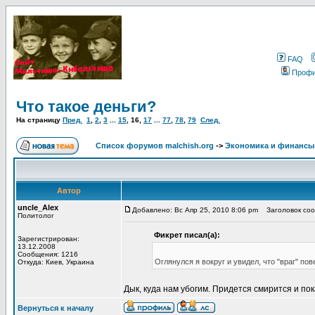
FAQ
Проф
Что такое деньги?
На страницу
Пред.
1
,
2
,
3
...
15
,
16
,
17
...
77
,
78
,
79
След.
Список форумов malchish.org
->
Экономика и финансы
Автор
uncle_Alex
Добавлено: Вс Апр 25, 2010 8:06 pm
Заголовок сооб
Политолог
Фикрет писал(а):
Зарегистрирован:
13.12.2008
Сообщения: 1216
Оглянулся я вокруг и увидел, что "враг" п
Откуда: Киев, Украина
Дык, куда нам убогим. Придется смирится и пок
Вернуться к началу