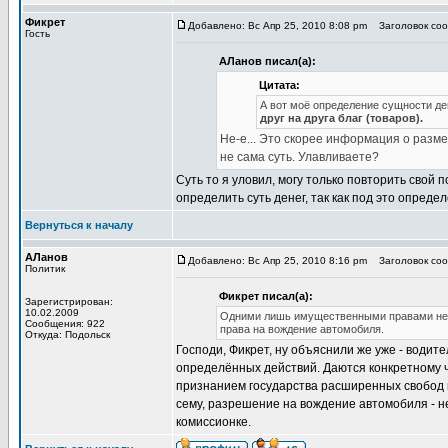
Фикрет
Добавлено: Вс Апр 25, 2010 8:08 pm
Заголовок сооб
Гость
АЛанов писал(а):
Цитата:
А вот моё определение сущности де
друг на друга благ (товаров).
Не-е... Это скорее информация о разм
не сама суть. Улавливаете?
Суть то я уловил, могу только повторить свой
определить суть денег, так как под это опред
Вернуться к началу
АЛанов
Добавлено: Вс Апр 25, 2010 8:16 pm
Заголовок сооб
Политик
Фикрет писал(а):
Зарегистрирован:
10.02.2009
Одними лишь имущественными правами нельз
Сообщения: 922
права на вождение автомобиля.
Откуда: Подольск
Господи, Фикрет, ну объяснили же уже - води
определённых действий. Даются конкретному че
признанием государства расширенных свобод г
сему, разрешение на вождение автомобиля - не
комиссионке.