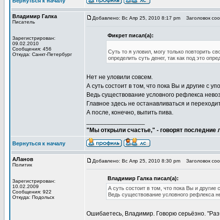
Вернуться к началу
Владимир Галка
Добавлено: Вс Апр 25, 2010 8:17 pm
Заголовок сооб
Писатель
Фикрет писал(а):
Зарегистрирован:
09.02.2010
Сообщения: 456
Суть то я уловил, могу только повторить 
Откуда: Санкт-Петербург
определить суть денег, так как под это опр
Нет не уловили совсем.
А суть состоит в том, что пока Вы и другие с
Ведь существование условного рефлекса нево
Главное здесь не останавливаться и переходи
А после, конечно, выпить пива.
_________________
"Мы открыли счастье," - говорят последние
Вернуться к началу
АЛанов
Добавлено: Вс Апр 25, 2010 8:30 pm
Заголовок сооб
Политик
Владимир Галка писал(а):
Зарегистрирован:
10.02.2009
А суть состоит в том, что пока Вы и друг
Сообщения: 922
Ведь существование условного рефлекса н
Откуда: Подольск
Ошибаетесь, Владимир. Говорю серьёзно. "Раз