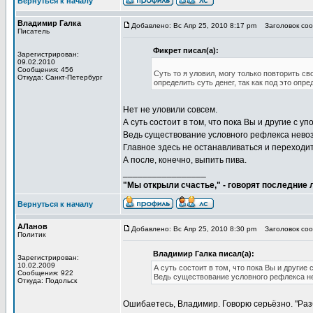
Вернуться к началу
Владимир Галка
Добавлено: Вс Апр 25, 2010 8:17 pm
Заголовок сооб
Писатель
Фикрет писал(а):
Зарегистрирован:
09.02.2010
Сообщения: 456
Суть то я уловил, могу только повторить 
Откуда: Санкт-Петербург
определить суть денег, так как под это опр
Нет не уловили совсем.
А суть состоит в том, что пока Вы и другие с
Ведь существование условного рефлекса нево
Главное здесь не останавливаться и переходи
А после, конечно, выпить пива.
_________________
"Мы открыли счастье," - говорят последние
Вернуться к началу
АЛанов
Добавлено: Вс Апр 25, 2010 8:30 pm
Заголовок сооб
Политик
Владимир Галка писал(а):
Зарегистрирован:
10.02.2009
А суть состоит в том, что пока Вы и друг
Сообщения: 922
Ведь существование условного рефлекса н
Откуда: Подольск
Ошибаетесь, Владимир. Говорю серьёзно. "Раз