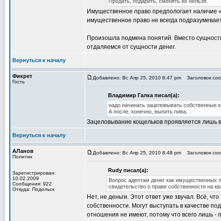
Продать, подарить, сменять их нельзя.
Имущественное право предпологает наличие «
имущественное право не всегда подразумевает
Произошла подмена понятий. Вместо сущности
отдаляемся от сущности денег.
Вернуться к началу
Фикрет
Добавлено: Вс Апр 25, 2010 8:47 pm
Заголовок сооб
Гость
Владимир Галка писал(а):
надо начинать зацеловывать собственные 
А после, конечно, выпить пива.
Зацеловывание кощельков проявляется лишь в 
Вернуться к началу
АЛанов
Добавлено: Вс Апр 25, 2010 8:48 pm
Заголовок сооб
Политик
Rudy писал(а):
Зарегистрирован:
10.02.2009
Вопрос адептам денег как имущественных п
Сообщения: 922
свидетельство о праве собственности на квар
Откуда: Подольск
Нет, не деньги. Этот ответ уже звучал. Всё, ч
собственности. Могут выступать в качестве по
отношения не имеют, потому что всего лишь - 