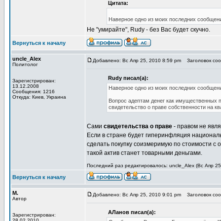
Цитата:
Наверное одно из моих последних сообщени
Не "умирайте", Rudy - без Вас будет скучно.
Вернуться к началу
uncle_Alex
Добавлено: Вс Апр 25, 2010 8:59 pm
Заголовок сооб
Политолог
Rudy писал(а):
Зарегистрирован:
13.12.2008
Наверное одно из моих последних сообщени
Сообщения: 1216
Откуда: Киев, Украина
Вопрос адептам денег как имущественных п
свидетельство о праве собственности на квар
Сами
свидетельства о праве
- правом не явля
Если в стране будет гиперинфляция национал
сделать покупку соизмеримую по стоимости с 
такой актив станет товарными деньгами.
Последний раз редактировалось: uncle_Alex (Вс Апр 25,
Вернуться к началу
М.
Добавлено: Вс Апр 25, 2010 9:01 pm
Заголовок сооб
Автор
АЛанов писал(а):
Зарегистрирован:
28.02.2010