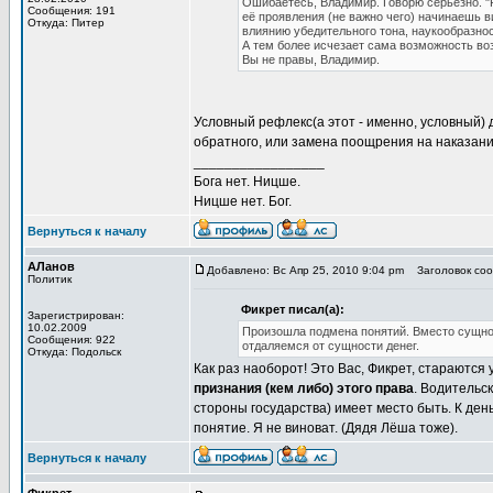
Ошибаетесь, Владимир. Говорю серьёзно. "
Сообщения: 191
её проявления (не важно чего) начинаешь 
Откуда: Питер
влиянию убедительного тона, наукообразнос
А тем более исчезает сама возможность возн
Вы не правы, Владимир.
Условный рефлекс(а этот - именно, условный)
обратного, или замена поощрения на наказание
_________________
Бога нет. Ницше.
Ницше нет. Бог.
Вернуться к началу
АЛанов
Добавлено: Вс Апр 25, 2010 9:04 pm
Заголовок сооб
Политик
Фикрет писал(а):
Зарегистрирован:
10.02.2009
Произошла подмена понятий. Вместо сущнос
Сообщения: 922
отдаляемся от сущности денег.
Откуда: Подольск
Как раз наоборот! Это Вас, Фикрет, стараются
признания (кем либо) этого права
. Водительс
стороны государства) имеет место быть. К де
понятие. Я не виноват. (Дядя Лёша тоже).
Вернуться к началу