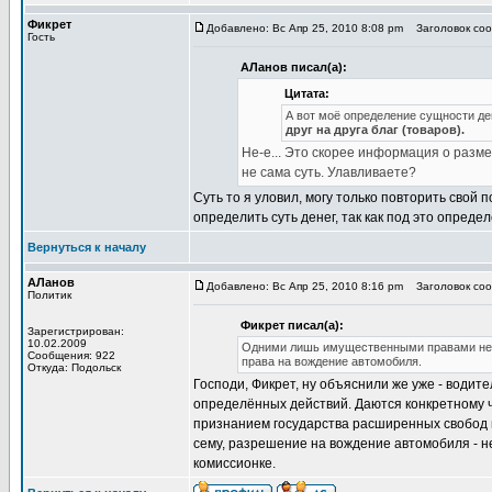
Фикрет
Добавлено: Вс Апр 25, 2010 8:08 pm
Заголовок сооб
Гость
АЛанов писал(а):
Цитата:
А вот моё определение сущности де
друг на друга благ (товаров).
Не-е... Это скорее информация о разм
не сама суть. Улавливаете?
Суть то я уловил, могу только повторить свой
определить суть денег, так как под это опред
Вернуться к началу
АЛанов
Добавлено: Вс Апр 25, 2010 8:16 pm
Заголовок сооб
Политик
Фикрет писал(а):
Зарегистрирован:
10.02.2009
Одними лишь имущественными правами нельз
Сообщения: 922
права на вождение автомобиля.
Откуда: Подольск
Господи, Фикрет, ну объяснили же уже - води
определённых действий. Даются конкретному че
признанием государства расширенных свобод г
сему, разрешение на вождение автомобиля - не
комиссионке.