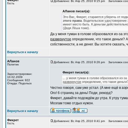
Фикрет
Добавлено: Вс Апр 25, 2010 9:15 pm
Заголовок сооб
Гость
АЛанов писал(а):
Это Вас, Фикрет, стараются уберечь от под
этого права
. Водительское удостоверение 
имеет место быть. К деньгам действительно
(Дядя Лёша тоже).
Да у меня туман в голове образовался из-за эт
развернутое
определение, что такое деньги? А
собственности, а не денег. Вы хотите сказать, 
Вернуться к началу
АЛанов
Добавлено: Вс Апр 25, 2010 9:26 pm
Заголовок сооб
Политик
Фикрет писал(а):
Зарегистрирован:
10.02.2009
... у меня туман в голове образовался из-з
Сообщения: 922
развернутое
определение, что такое деньги
Откуда: Подольск
Честно говоря, сам уже устал. (А мне ещё в аэр
Ого! 6 страниц за день! Поди, рекорд?
Фикрет, давайте подождём до утра. К утру тума
Мозгам тоже отдых нужон.
Вернуться к началу
Фикрет
Добавлено: Вс Апр 25, 2010 9:41 pm
Заголовок сооб
Гость