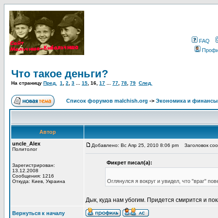
FAQ
Проф
Что такое деньги?
На страницу
Пред.
1
,
2
,
3
...
15
,
16
,
17
...
77
,
78
,
79
След.
Список форумов malchish.org
->
Экономика и финансы
Автор
uncle_Alex
Добавлено: Вс Апр 25, 2010 8:06 pm
Заголовок сооб
Политолог
Фикрет писал(а):
Зарегистрирован:
13.12.2008
Сообщения: 1216
Оглянулся я вокруг и увидел, что "враг" п
Откуда: Киев, Украина
Дык, куда нам убогим. Придется смирится и пок
Вернуться к началу