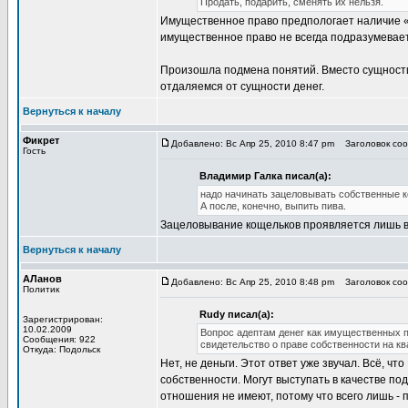
Продать, подарить, сменять их нельзя.
Имущественное право предпологает наличие «
имущественное право не всегда подразумевает
Произошла подмена понятий. Вместо сущности
отдаляемся от сущности денег.
Вернуться к началу
Фикрет
Добавлено: Вс Апр 25, 2010 8:47 pm
Заголовок сооб
Гость
Владимир Галка писал(а):
надо начинать зацеловывать собственные 
А после, конечно, выпить пива.
Зацеловывание кощельков проявляется лишь в 
Вернуться к началу
АЛанов
Добавлено: Вс Апр 25, 2010 8:48 pm
Заголовок сооб
Политик
Rudy писал(а):
Зарегистрирован:
10.02.2009
Вопрос адептам денег как имущественных п
Сообщения: 922
свидетельство о праве собственности на квар
Откуда: Подольск
Нет, не деньги. Этот ответ уже звучал. Всё, ч
собственности. Могут выступать в качестве по
отношения не имеют, потому что всего лишь - 