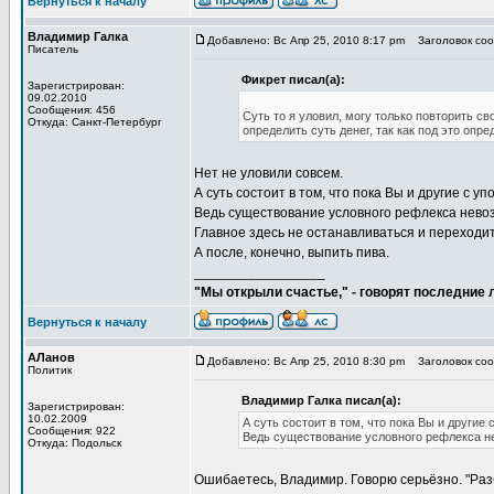
Вернуться к началу
Владимир Галка
Добавлено: Вс Апр 25, 2010 8:17 pm
Заголовок сооб
Писатель
Фикрет писал(а):
Зарегистрирован:
09.02.2010
Сообщения: 456
Суть то я уловил, могу только повторить 
Откуда: Санкт-Петербург
определить суть денег, так как под это опр
Нет не уловили совсем.
А суть состоит в том, что пока Вы и другие с
Ведь существование условного рефлекса нево
Главное здесь не останавливаться и переходи
А после, конечно, выпить пива.
_________________
"Мы открыли счастье," - говорят последние
Вернуться к началу
АЛанов
Добавлено: Вс Апр 25, 2010 8:30 pm
Заголовок сооб
Политик
Владимир Галка писал(а):
Зарегистрирован:
10.02.2009
А суть состоит в том, что пока Вы и друг
Сообщения: 922
Ведь существование условного рефлекса н
Откуда: Подольск
Ошибаетесь, Владимир. Говорю серьёзно. "Раз