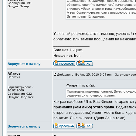
Ошибаетесь, Владимир. Говорю серьёзно. "
Сообщения: 191
её проявления (не важно чего) начинаешь 
Откуда: Питер
влиянию убедительного тона, наукообразнос
А тем более исчезает сама возможность возн
Вы не правы, Владимир.
Условный рефлекс(а этот - именно, условный)
обратного, или замена поощрения на наказание
_________________
Бога нет. Ницше.
Ницше нет. Бог.
Вернуться к началу
АЛанов
Добавлено: Вс Апр 25, 2010 9:04 pm
Заголовок сооб
Политик
Фикрет писал(а):
Зарегистрирован:
10.02.2009
Произошла подмена понятий. Вместо сущнос
Сообщения: 922
отдаляемся от сущности денег.
Откуда: Подольск
Как раз наоборот! Это Вас, Фикрет, стараются
признания (кем либо) этого права
. Водительс
стороны государства) имеет место быть. К де
понятие. Я не виноват. (Дядя Лёша тоже).
Вернуться к началу