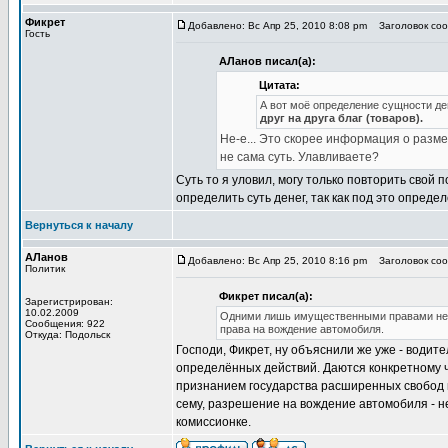
Фикрет
Добавлено: Вс Апр 25, 2010 8:08 pm
Заголовок сооб
Гость
АЛанов писал(а):
Цитата:
А вот моё определение сущности де
друг на друга благ (товаров).
Не-е... Это скорее информация о разм
не сама суть. Улавливаете?
Суть то я уловил, могу только повторить свой
определить суть денег, так как под это опред
Вернуться к началу
АЛанов
Добавлено: Вс Апр 25, 2010 8:16 pm
Заголовок сооб
Политик
Фикрет писал(а):
Зарегистрирован:
10.02.2009
Одними лишь имущественными правами нельз
Сообщения: 922
права на вождение автомобиля.
Откуда: Подольск
Господи, Фикрет, ну объяснили же уже - води
определённых действий. Даются конкретному че
признанием государства расширенных свобод г
сему, разрешение на вождение автомобиля - не
комиссионке.