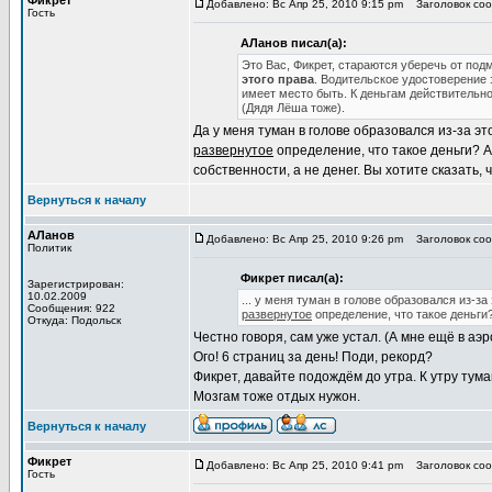
Фикрет
Добавлено: Вс Апр 25, 2010 9:15 pm
Заголовок сооб
Гость
АЛанов писал(а):
Это Вас, Фикрет, стараются уберечь от под
этого права
. Водительское удостоверение 
имеет место быть. К деньгам действительно
(Дядя Лёша тоже).
Да у меня туман в голове образовался из-за эт
развернутое
определение, что такое деньги? А
собственности, а не денег. Вы хотите сказать, 
Вернуться к началу
АЛанов
Добавлено: Вс Апр 25, 2010 9:26 pm
Заголовок сооб
Политик
Фикрет писал(а):
Зарегистрирован:
10.02.2009
... у меня туман в голове образовался из-з
Сообщения: 922
развернутое
определение, что такое деньги
Откуда: Подольск
Честно говоря, сам уже устал. (А мне ещё в аэр
Ого! 6 страниц за день! Поди, рекорд?
Фикрет, давайте подождём до утра. К утру тума
Мозгам тоже отдых нужон.
Вернуться к началу
Фикрет
Добавлено: Вс Апр 25, 2010 9:41 pm
Заголовок сооб
Гость