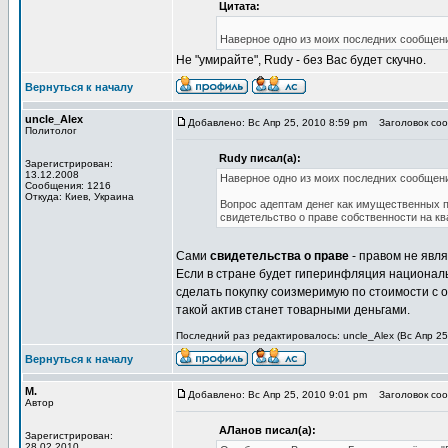
Цитата:
Наверное одно из моих последних сообщени
Не "умирайте", Rudy - без Вас будет скучно.
Вернуться к началу
uncle_Alex
Добавлено: Вс Апр 25, 2010 8:59 pm
Заголовок сооб
Политолог
Rudy писал(а):
Зарегистрирован:
13.12.2008
Наверное одно из моих последних сообщени
Сообщения: 1216
Откуда: Киев, Украина
Вопрос адептам денег как имущественных п
свидетельство о праве собственности на квар
Сами
свидетельства о праве
- правом не явля
Если в стране будет гиперинфляция национал
сделать покупку соизмеримую по стоимости с 
такой актив станет товарными деньгами.
Последний раз редактировалось: uncle_Alex (Вс Апр 25,
Вернуться к началу
М.
Добавлено: Вс Апр 25, 2010 9:01 pm
Заголовок сооб
Автор
АЛанов писал(а):
Зарегистрирован:
28.02.2010