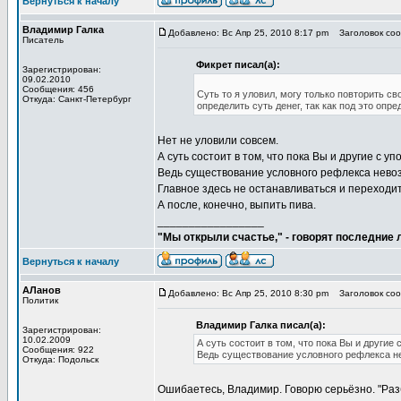
Вернуться к началу
Владимир Галка
Добавлено: Вс Апр 25, 2010 8:17 pm
Заголовок сооб
Писатель
Фикрет писал(а):
Зарегистрирован:
09.02.2010
Сообщения: 456
Суть то я уловил, могу только повторить 
Откуда: Санкт-Петербург
определить суть денег, так как под это опр
Нет не уловили совсем.
А суть состоит в том, что пока Вы и другие с
Ведь существование условного рефлекса нево
Главное здесь не останавливаться и переходи
А после, конечно, выпить пива.
_________________
"Мы открыли счастье," - говорят последние
Вернуться к началу
АЛанов
Добавлено: Вс Апр 25, 2010 8:30 pm
Заголовок сооб
Политик
Владимир Галка писал(а):
Зарегистрирован:
10.02.2009
А суть состоит в том, что пока Вы и друг
Сообщения: 922
Ведь существование условного рефлекса н
Откуда: Подольск
Ошибаетесь, Владимир. Говорю серьёзно. "Раз