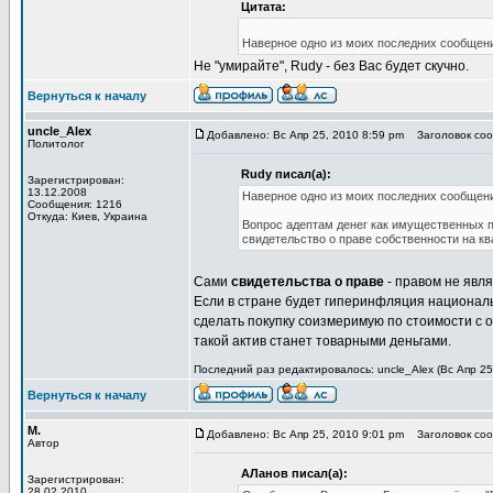
Цитата:
Наверное одно из моих последних сообщени
Не "умирайте", Rudy - без Вас будет скучно.
Вернуться к началу
uncle_Alex
Добавлено: Вс Апр 25, 2010 8:59 pm
Заголовок сооб
Политолог
Rudy писал(а):
Зарегистрирован:
13.12.2008
Наверное одно из моих последних сообщени
Сообщения: 1216
Откуда: Киев, Украина
Вопрос адептам денег как имущественных п
свидетельство о праве собственности на квар
Сами
свидетельства о праве
- правом не явля
Если в стране будет гиперинфляция национал
сделать покупку соизмеримую по стоимости с 
такой актив станет товарными деньгами.
Последний раз редактировалось: uncle_Alex (Вс Апр 25,
Вернуться к началу
М.
Добавлено: Вс Апр 25, 2010 9:01 pm
Заголовок сооб
Автор
АЛанов писал(а):
Зарегистрирован:
28.02.2010