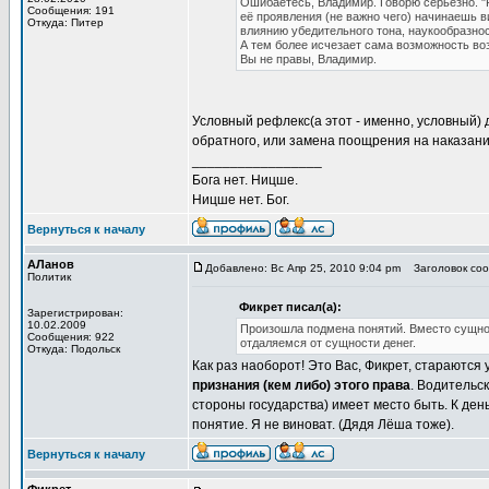
Ошибаетесь, Владимир. Говорю серьёзно. "
Сообщения: 191
её проявления (не важно чего) начинаешь 
Откуда: Питер
влиянию убедительного тона, наукообразнос
А тем более исчезает сама возможность возн
Вы не правы, Владимир.
Условный рефлекс(а этот - именно, условный)
обратного, или замена поощрения на наказание
_________________
Бога нет. Ницше.
Ницше нет. Бог.
Вернуться к началу
АЛанов
Добавлено: Вс Апр 25, 2010 9:04 pm
Заголовок сооб
Политик
Фикрет писал(а):
Зарегистрирован:
10.02.2009
Произошла подмена понятий. Вместо сущнос
Сообщения: 922
отдаляемся от сущности денег.
Откуда: Подольск
Как раз наоборот! Это Вас, Фикрет, стараются
признания (кем либо) этого права
. Водительс
стороны государства) имеет место быть. К де
понятие. Я не виноват. (Дядя Лёша тоже).
Вернуться к началу