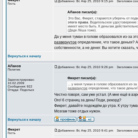
Фикрет
Добавлено: Вс Апр 25, 2010 9:15 pm
Заголовок сооб
Гость
АЛанов писал(а):
Это Вас, Фикрет, стараются уберечь от под
этого права
. Водительское удостоверение 
имеет место быть. К деньгам действительно
(Дядя Лёша тоже).
Да у меня туман в голове образовался из-за эт
развернутое
определение, что такое деньги? А
собственности, а не денег. Вы хотите сказать, 
Вернуться к началу
АЛанов
Добавлено: Вс Апр 25, 2010 9:26 pm
Заголовок сооб
Политик
Фикрет писал(а):
Зарегистрирован:
10.02.2009
... у меня туман в голове образовался из-з
Сообщения: 922
развернутое
определение, что такое деньги
Откуда: Подольск
Честно говоря, сам уже устал. (А мне ещё в аэр
Ого! 6 страниц за день! Поди, рекорд?
Фикрет, давайте подождём до утра. К утру тума
Мозгам тоже отдых нужон.
Вернуться к началу
Фикрет
Добавлено: Вс Апр 25, 2010 9:41 pm
Заголовок сооб
Гость