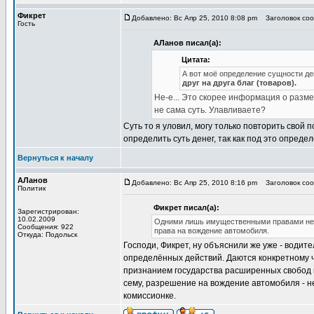
Фикрет
Добавлено: Вс Апр 25, 2010 8:08 pm
Заголовок сооб
Гость
АЛанов писал(а):
Цитата:
А вот моё определение сущности де
друг на друга благ (товаров).
Не-е... Это скорее информация о разм
не сама суть. Улавливаете?
Суть то я уловил, могу только повторить свой
определить суть денег, так как под это опред
Вернуться к началу
АЛанов
Добавлено: Вс Апр 25, 2010 8:16 pm
Заголовок сооб
Политик
Фикрет писал(а):
Зарегистрирован:
10.02.2009
Одними лишь имущественными правами нельз
Сообщения: 922
права на вождение автомобиля.
Откуда: Подольск
Господи, Фикрет, ну объяснили же уже - води
определённых действий. Даются конкретному че
признанием государства расширенных свобод г
сему, разрешение на вождение автомобиля - не
комиссионке.