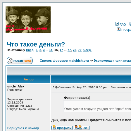
FAQ
Проф
Что такое деньги?
На страницу
Пред.
1
,
2
,
3
...
15
,
16
,
17
...
77
,
78
,
79
След.
Список форумов malchish.org
->
Экономика и финансы
Автор
uncle_Alex
Добавлено: Вс Апр 25, 2010 8:06 pm
Заголовок сооб
Политолог
Фикрет писал(а):
Зарегистрирован:
13.12.2008
Сообщения: 1216
Оглянулся я вокруг и увидел, что "враг" п
Откуда: Киев, Украина
Дык, куда нам убогим. Придется смирится и пок
Вернуться к началу