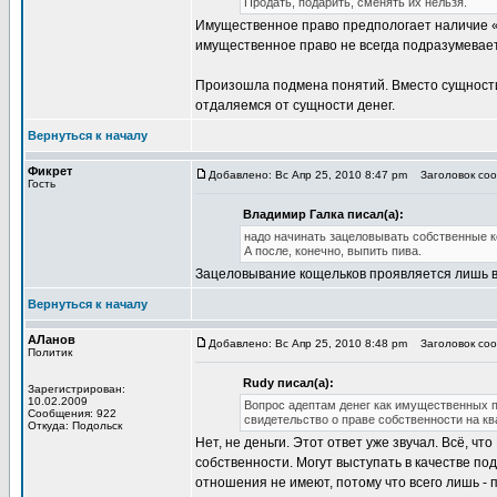
Продать, подарить, сменять их нельзя.
Имущественное право предпологает наличие «
имущественное право не всегда подразумевает
Произошла подмена понятий. Вместо сущности
отдаляемся от сущности денег.
Вернуться к началу
Фикрет
Добавлено: Вс Апр 25, 2010 8:47 pm
Заголовок сооб
Гость
Владимир Галка писал(а):
надо начинать зацеловывать собственные 
А после, конечно, выпить пива.
Зацеловывание кощельков проявляется лишь в 
Вернуться к началу
АЛанов
Добавлено: Вс Апр 25, 2010 8:48 pm
Заголовок сооб
Политик
Rudy писал(а):
Зарегистрирован:
10.02.2009
Вопрос адептам денег как имущественных п
Сообщения: 922
свидетельство о праве собственности на квар
Откуда: Подольск
Нет, не деньги. Этот ответ уже звучал. Всё, ч
собственности. Могут выступать в качестве по
отношения не имеют, потому что всего лишь - 