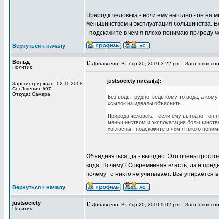
Природа человека - если ему выгодно - он на м
меньшинством и эксплуатация большинства. В
- подскажите в чем я плохо понимаю природу ч
Вернуться к началу
Вольд
Добавлено: Вт Апр 20, 2010 3:22 pm
Заголовок соо
Политик
justsociety писал(а):
Зарегистрирован: 02.11.2008
Сообщения: 997
Откуда: Самара
Без воды трудно, ведь кому-то вода, а кому
ссылок на идеалы объяснить .
Природа человека - если ему выгодно - он 
меньшинством и эксплуатация большинства
согласны - подскажите в чем я плохо поним
Объединяться, да - выгодно. Это очень простое
вода. Почему? Современная власть, да и пред
почему то никто не учитывает. Всё упирается в
Вернуться к началу
justsociety
Добавлено: Вт Апр 20, 2010 9:02 pm
Заголовок соо
Политик