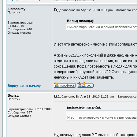
justsociety
Добавлено: Пн Апр 12, 2010 9:31 pm
Заголовок соо
Политик
Вольд писал(а):
Зарегистрирован:
21.03.2010
Ничего хорошего. Да и самим человеком ост
Сообщения: 740
Откуда: moscow
И вот что интересно - многие с этим соглашают
А жизнь будущих поколений и даже нас, ныне ж
ведется о сокращении населения, многие из та
сокращения. Когда потребность в людях для по
содержание "ненужной толпы" ? Очень насущны
ненужны и их будет кем заменить.
Вернуться к началу
Вольд
Добавлено: Вт Апр 13, 2010 11:21 am
Заголовок соо
Политик
justsociety писал(а):
Зарегистрирован: 02.11.2008
Сообщения: 997
Откуда: Самара
И вот что интересно - многие с этим соглаш
Ну, почему не делают? Только не всё так прост