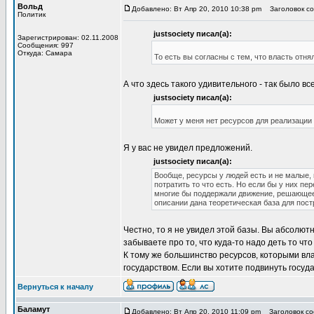
Вольд
Добавлено: Вт Апр 20, 2010 10:38 pm
Заголовок со
Политик
justsociety писал(а):
Зарегистрирован: 02.11.2008
Сообщения: 997
Откуда: Самара
То есть вы согласны с тем, что власть отня
А что здесь такого удивительного - так было все
justsociety писал(а):
Может у меня нет ресурсов для реализации 
Я у вас не увидел предложений.
justsociety писал(а):
Вообще, ресурсы у людей есть и не малые, 
потратить то что есть. Но если бы у них пе
многие бы поддержали движение, решающее 
описании дана теоретическая база для пос
Честно, то я не увидел этой базы. Вы абсолют
забываете про то, что куда-то надо деть то что
К тому же большинство ресурсов, которыми вл
государством. Если вы хотите подвинуть госуда
Вернуться к началу
Баламут
Добавлено: Вт Апр 20, 2010 11:09 pm
Заголовок соо