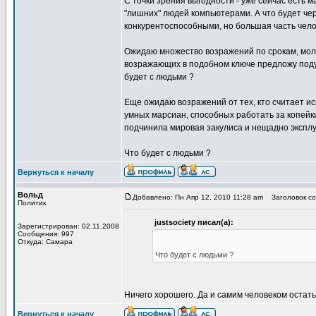
С точки зрения выгодности - уже сейчас есть 
"лишних" людей компьютерами. А что будет чер
конкурентоспособными, но большая часть чело
Ожидаю множество возражений по срокам, мол э
возражающих в подобном ключе предложу подум
будет с людьми ?
Еще ожидаю возражений от тех, кто считает и
умных марсиан, способных работать за копейк
подчинила мировая закулиса и нещадно эксплу
Что будет с людьми ?
Вернуться к началу
Вольд
Добавлено: Пн Апр 12, 2010 11:28 am
Заголовок со
Политик
justsociety писал(а):
Зарегистрирован: 02.11.2008
Сообщения: 997
Откуда: Самара
Что будет с людьми ?
Ничего хорошего. Да и самим человеком остать
Вернуться к началу