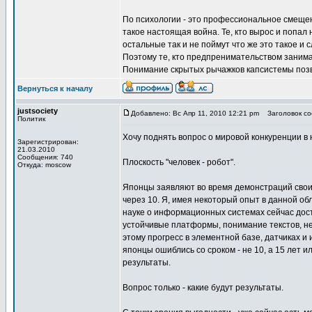
По психологии - это профессиональное смеще
такое настоящая война. Те, кто вырос и попал н
остальные так и не поймут что же это такое и 
Поэтому те, кто предпренимательством занима
Понимание скрытых рычажков капсистемы позв
Вернуться к началу
justsociety
Добавлено: Вс Апр 11, 2010 12:21 pm
Заголовок соо
Политик
Хочу поднять вопрос о мировой конкуренции в 
Зарегистрирован:
21.03.2010
Сообщения: 740
Плоскость "человек - робот".
Откуда: moscow
Японцы заявляют во время демонстраций своих 
через 10. Я, имея некоторый опыт в данной об
науке о информационных системах сейчас дост
устойчивые платформы, понимание текстов, ней
этому прогресс в элементной базе, датчиках и
японцы ошиблись со сроком - не 10, а 15 лет 
результаты.
Вопрос только - какие будут результаты.