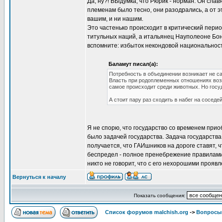
Да, ну?! ВЫдумка, что Рюрик - норман. Он сла
племенам было тесно, они разодрались, а от эт
вашим, и ни нашим.
Это частенько происходит в критический перио
титульных наций, а итальянец Науполеоне Бон
вспомните: избыток некондовой национальнос
Баламут писал(а):
Потребность в объединении возникает не с
Власть при родоплеменных отношениях возн
самое происходит среди животных. Но госу
А стоит пару раз сходить в набег на соседе
Я не спорю, что государство со временем при
было задачей государства. Задача государства
получается, что ГАИшников на дороге ставят, ч
беспредел - полное пренебрежение правилами, с
никто не говорит, что с его нехорошими прояв
Вернуться к началу
Показать сообщения:
Список форумов malchish.org
->
Вопросы