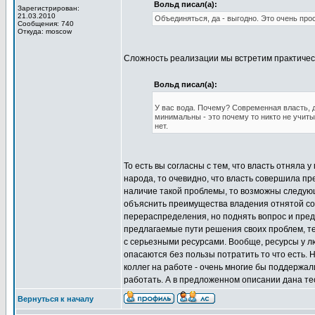
Вольд писал(а):
Зарегистрирован:
21.03.2010
Объединяться, да - выгодно. Это очень прос
Сообщения: 740
Откуда: moscow
Сложность реализации мы встретим практически
Вольд писал(а):
У вас вода. Почему? Современная власть, 
минимальны - это почему то никто не учиты
нет.
То есть вы согласны с тем, что власть отняла
народа, то очевидно, что власть совершила п
наличие такой проблемы, то возможны следующи
объяснить преимущества владения отнятой соб
перераспределения, но поднять вопрос и пред
предлагаемые пути решения своих проблем, те
с серьезными ресурсами. Вообще, ресурсы у л
опасаются без пользы потратить то что есть. 
коллег на работе - очень многие бы поддержа
работать. А в предложенном описании дана т
Вернуться к началу