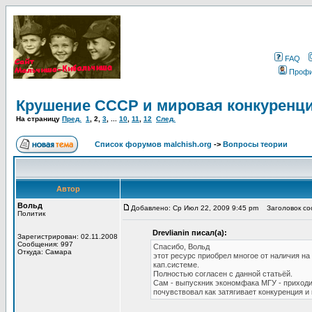
FAQ
Проф
Крушение СССР и мировая конкуренц
На страницу
Пред.
1
,
2
,
3
, ...
10
,
11
,
12
След.
Список форумов malchish.org
->
Вопросы теории
Автор
Вольд
Добавлено: Ср Июл 22, 2009 9:45 pm
Заголовок соо
Политик
Drevlianin писал(а):
Зарегистрирован: 02.11.2008
Сообщения: 997
Спасибо, Вольд
Откуда: Самара
этот ресурс приобрел многое от наличия н
кап.системе.
Полностью согласен с данной статьёй.
Сам - выпускник экономфака МГУ - приходи
почувствовал как затягивает конкуренция и 