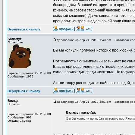
беспорядкам. В нашей истории - это приглашен
конечно, не совсем сторонний человек. Князь б
осёдлый славянин). Да же социализм - это по 
процессы: контроль над основной ради блага в
Вернуться к началу
Баламут
Добавлено: Ср Апр 21, 2010 1:43 pm
Заголовок соо
Политолог
Вы бы копнули поглубже историю про Рюрика, 
Потребность в объединении возникает не сама
Власть при родоплеменных отношениях возник
самое происходит среди животных. Но государ
Зарегистрирован: 29.11.2009
Сообщения: 1929
А стоит пару раз сходить в набег на соседей, 
Вернуться к началу
Вольд
Добавлено: Ср Апр 21, 2010 4:51 pm
Заголовок соо
Политик
Баламут писал(а):
Зарегистрирован: 02.11.2008
Сообщения: 997
Вы бы копнули поглубже историю про Рюрика
Откуда: Самара