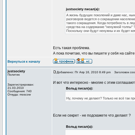
justsociety писал(а):
А жизнь будущих поколений и даже нас, нын
разговоров ведется о сокращении населения
такого сокращения. Когда потребность в лю
средства на содержание "ненужной толпы" 
Поскольку они будут ненужны и их будет ке
Есть такая проблема.
А пока почитаю, что вы пишете у себя на сайте
Вернуться к началу
justsociety
Добавлено: Пт Апр 16, 2010 8:49 pm
Заголовок соо
Политик
И вот что интересно - многие с этим соглашают
Зарегистрирован:
21.03.2010
Вольд писал(а):
Сообщения: 740
Откуда: moscow
Ну, почему не делают? Только не всё так пр
Если не секрет - не подскажете что делают ?
Вольд писал(а):