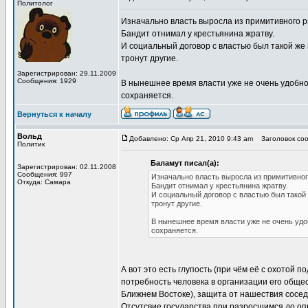
Политолог
Изначально власть выросла из примитивного р
Бандит отнимал у крестьянина жратву.
И социальный договор с властью был такой же 
тронут другие.
Зарегистрирован: 29.11.2009
Сообщения: 1929
В нынешнее время власти уже не очень удобно 
сохраняется.
Вернуться к началу
Вольд
Добавлено: Ср Апр 21, 2010 9:43 am
Заголовок соо
Политик
Баламут писал(а):
Зарегистрирован: 02.11.2008
Сообщения: 997
Изначально власть выросла из примитивног
Откуда: Самара
Бандит отнимал у крестьянина жратву.
И социальный договор с властью был такой 
тронут другие.
В нынешнее время власти уже не очень удоб
сохраняется.
А вот это есть глупость (при чём её с охотой
потребность человека в организации его обще
Ближнем Востоке), защита от нашествия сосе
Отсутсвие государства при разросшимся до оп