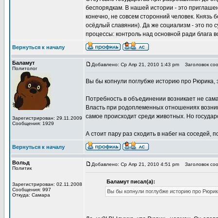
беспорядкам. В нашей истории - это приглашен
конечно, не совсем сторонний человек. Князь б
осёдлый славянин). Да же социализм - это по 
процессы: контроль над основной ради блага в
Вернуться к началу
Баламут
Добавлено: Ср Апр 21, 2010 1:43 pm
Заголовок соо
Политолог
Вы бы копнули поглубже историю про Рюрика, 
Потребность в объединении возникает не сама
Власть при родоплеменных отношениях возник
самое происходит среди животных. Но государ
Зарегистрирован: 29.11.2009
Сообщения: 1929
А стоит пару раз сходить в набег на соседей, 
Вернуться к началу
Вольд
Добавлено: Ср Апр 21, 2010 4:51 pm
Заголовок соо
Политик
Баламут писал(а):
Зарегистрирован: 02.11.2008
Сообщения: 997
Вы бы копнули поглубже историю про Рюрика
Откуда: Самара