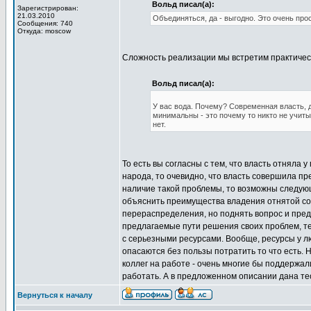
Вольд писал(а):
Зарегистрирован:
21.03.2010
Объединяться, да - выгодно. Это очень прос
Сообщения: 740
Откуда: moscow
Сложность реализации мы встретим практически
Вольд писал(а):
У вас вода. Почему? Современная власть, 
минимальны - это почему то никто не учиты
нет.
То есть вы согласны с тем, что власть отняла
народа, то очевидно, что власть совершила п
наличие такой проблемы, то возможны следующи
объяснить преимущества владения отнятой соб
перераспределения, но поднять вопрос и пред
предлагаемые пути решения своих проблем, те
с серьезными ресурсами. Вообще, ресурсы у л
опасаются без пользы потратить то что есть. 
коллег на работе - очень многие бы поддержа
работать. А в предложенном описании дана т
Вернуться к началу