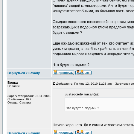
С точки зрения выгодности - уже сейчас есть 
"лишних" людей компьютерами. А что будет чер
конкурентоспособными, но большая часть чело
Ожидаю множество возражений по срокам, мол э
возражающих в подобном ключе предложу подум
будет с людьми ?
Еще ожидаю возражений от тех, кто считает и
умных марсиан, способных работать за копейк
подчинила мировая закулиса и нещадно эксплу
Что будет с людьми ?
Вернуться к началу
Вольд
Добавлено: Пн Апр 12, 2010 11:28 am
Заголовок со
Политик
justsociety писал(а):
Зарегистрирован: 02.11.2008
Сообщения: 997
Откуда: Самара
Что будет с людьми ?
Ничего хорошего. Да и самим человеком остать
Вернуться к началу