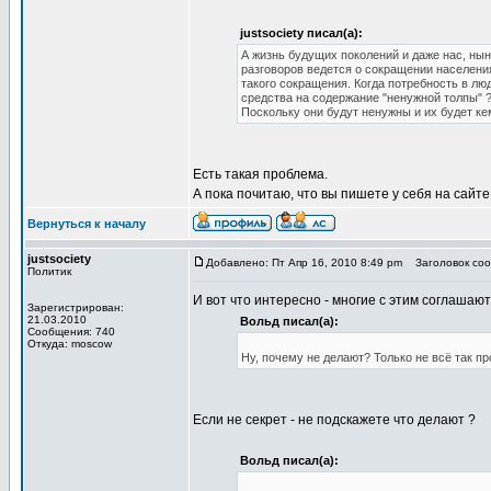
justsociety писал(а):
А жизнь будущих поколений и даже нас, нын
разговоров ведется о сокращении населения
такого сокращения. Когда потребность в лю
средства на содержание "ненужной толпы" 
Поскольку они будут ненужны и их будет ке
Есть такая проблема.
А пока почитаю, что вы пишете у себя на сайте
Вернуться к началу
justsociety
Добавлено: Пт Апр 16, 2010 8:49 pm
Заголовок соо
Политик
И вот что интересно - многие с этим соглашают
Зарегистрирован:
21.03.2010
Вольд писал(а):
Сообщения: 740
Откуда: moscow
Ну, почему не делают? Только не всё так пр
Если не секрет - не подскажете что делают ?
Вольд писал(а):