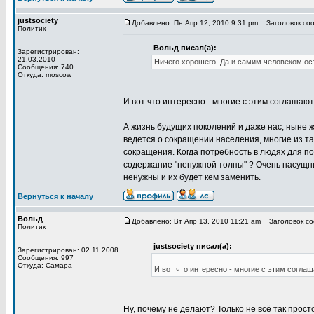
justsociety
Добавлено: Пн Апр 12, 2010 9:31 pm
Заголовок соо
Политик
Вольд писал(а):
Зарегистрирован:
21.03.2010
Ничего хорошего. Да и самим человеком ост
Сообщения: 740
Откуда: moscow
И вот что интересно - многие с этим соглашают
А жизнь будущих поколений и даже нас, ныне ж
ведется о сокращении населения, многие из та
сокращения. Когда потребность в людях для по
содержание "ненужной толпы" ? Очень насущны
ненужны и их будет кем заменить.
Вернуться к началу
Вольд
Добавлено: Вт Апр 13, 2010 11:21 am
Заголовок соо
Политик
justsociety писал(а):
Зарегистрирован: 02.11.2008
Сообщения: 997
Откуда: Самара
И вот что интересно - многие с этим соглаш
Ну, почему не делают? Только не всё так прост