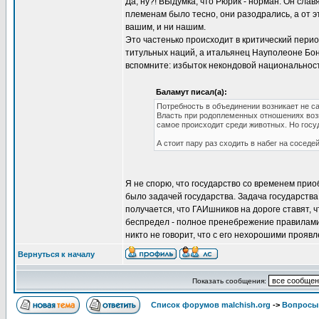
Да, ну?! ВЫдумка, что Рюрик - норман. Он сла
племенам было тесно, они разодрались, а от эт
вашим, и ни нашим.
Это частенько происходит в критический перио
титульных наций, а итальянец Науполеоне Бон
вспомните: избыток некондовой национальнос
Баламут писал(а):
Потребность в объединении возникает не с
Власть при родоплеменных отношениях возн
самое происходит среди животных. Но госу
А стоит пару раз сходить в набег на соседе
Я не спорю, что государство со временем при
было задачей государства. Задача государства
получается, что ГАИшников на дороге ставят, ч
беспредел - полное пренебрежение правилами, с
никто не говорит, что с его нехорошими прояв
Вернуться к началу
Показать сообщения:
Список форумов malchish.org
->
Вопросы