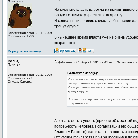
Политолог
Изначально власть выросла из примитивного р
Бандит отнимал у крестьянина жратву.
И социальный договор с властью был такой же 
тронут другие.
Зарегистрирован: 29.11.2009
Сообщения: 1929
В нынешнее время власти уже не очень удобно 
сохраняется.
Вернуться к началу
Вольд
Добавлено: Ср Апр 21, 2010 9:43 am
Заголовок соо
Политик
Баламут писал(а):
Зарегистрирован: 02.11.2008
Сообщения: 997
Изначально власть выросла из примитивног
Откуда: Самара
Бандит отнимал у крестьянина жратву.
И социальный договор с властью был такой 
тронут другие.
В нынешнее время власти уже не очень удоб
сохраняется.
А вот это есть глупость (при чём её с охотой
потребность человека в организации его обще
Ближнем Востоке), защита от нашествия сосе
Отсутсвие государства при разросшимся до оп