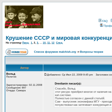
FAQ
Проф
Крушение СССР и мировая конкуренц
На страницу
Пред.
1
,
2
,
3
, ...
10
,
11
,
12
След.
Список форумов malchish.org
->
Вопросы теории
Автор
Вольд
Добавлено: Ср Июл 22, 2009 9:45 pm
Заголовок соо
Политик
Drevlianin писал(а):
Зарегистрирован: 02.11.2008
Сообщения: 997
Спасибо, Вольд
Откуда: Самара
этот ресурс приобрел многое от наличия н
кап.системе.
Полностью согласен с данной статьёй.
Сам - выпускник экономфака МГУ - приходи
почувствовал как затягивает конкуренция и 