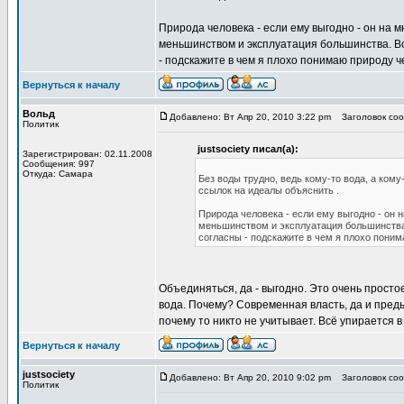
Природа человека - если ему выгодно - он на м
меньшинством и эксплуатация большинства. В
- подскажите в чем я плохо понимаю природу ч
Вернуться к началу
Вольд
Добавлено: Вт Апр 20, 2010 3:22 pm
Заголовок соо
Политик
justsociety писал(а):
Зарегистрирован: 02.11.2008
Сообщения: 997
Откуда: Самара
Без воды трудно, ведь кому-то вода, а кому
ссылок на идеалы объяснить .
Природа человека - если ему выгодно - он 
меньшинством и эксплуатация большинства
согласны - подскажите в чем я плохо поним
Объединяться, да - выгодно. Это очень простое
вода. Почему? Современная власть, да и пред
почему то никто не учитывает. Всё упирается в
Вернуться к началу
justsociety
Добавлено: Вт Апр 20, 2010 9:02 pm
Заголовок соо
Политик