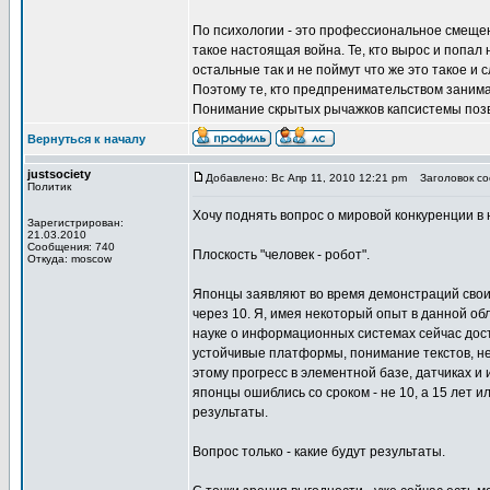
По психологии - это профессиональное смеще
такое настоящая война. Те, кто вырос и попал н
остальные так и не поймут что же это такое и 
Поэтому те, кто предпренимательством занима
Понимание скрытых рычажков капсистемы позв
Вернуться к началу
justsociety
Добавлено: Вс Апр 11, 2010 12:21 pm
Заголовок соо
Политик
Хочу поднять вопрос о мировой конкуренции в 
Зарегистрирован:
21.03.2010
Сообщения: 740
Плоскость "человек - робот".
Откуда: moscow
Японцы заявляют во время демонстраций своих 
через 10. Я, имея некоторый опыт в данной об
науке о информационных системах сейчас дост
устойчивые платформы, понимание текстов, ней
этому прогресс в элементной базе, датчиках и
японцы ошиблись со сроком - не 10, а 15 лет 
результаты.
Вопрос только - какие будут результаты.