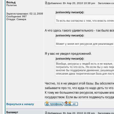
Вольд
Добавлено: Вт Апр 20, 2010 10:38 pm
Заголовок со
Политик
justsociety писал(а):
Зарегистрирован: 02.11.2008
Сообщения: 997
Откуда: Самара
То есть вы согласны с тем, что власть отня
А что здесь такого удивительного - так было все
justsociety писал(а):
Может у меня нет ресурсов для реализации 
Я у вас не увидел предложений.
justsociety писал(а):
Вообще, ресурсы у людей есть и не малые, 
потратить то что есть. Но если бы у них пе
многие бы поддержали движение, решающее 
описании дана теоретическая база для пос
Честно, то я не увидел этой базы. Вы абсолют
забываете про то, что куда-то надо деть то что
К тому же большинство ресурсов, которыми вл
государством. Если вы хотите подвинуть госуда
Вернуться к началу
Баламут
Добавлено: Вт Апр 20, 2010 11:09 pm
Заголовок соо