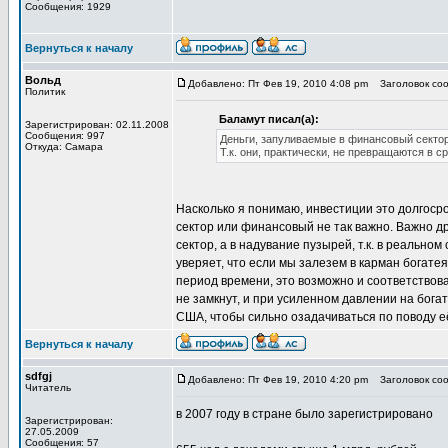
Сообщения: 1929
Вернуться к началу
Вольд
Добавлено: Пт Фев 19, 2010 4:08 pm
Заголовок соо
Политик
Баламут писал(а):
Зарегистрирован: 02.11.2008
Сообщения: 997
Деньги, запуливаемые в финансовый сектор
Откуда: Самара
Т.к. они, практически, не превращаются в с
Насколько я понимаю, инвестиции это долгоср
сектор или финансовый не так важно. Важно дру
сектор, а в надувание пузырей, т.к. в реально
уверяет, что если мы залезем в карман богате
период времени, это возможно и соответствов
не замкнут, и при усиленном давлении на богат
США, чтобы сильно озадачиваться по поводу е
Вернуться к началу
sdfgj
Добавлено: Пт Фев 19, 2010 4:20 pm
Заголовок соо
Читатель
в 2007 году в стране было зарегистрировано
Зарегистрирован:
27.05.2009
Сообщения: 57