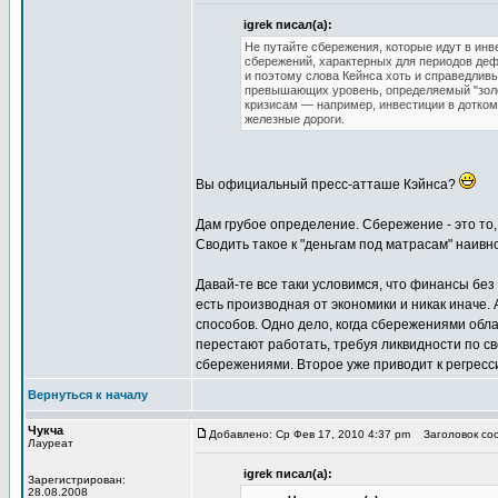
igrek писал(а):
Не путайте сбережения, которые идут в инв
сбережений, характерных для периодов дефл
и поэтому слова Кейнса хоть и справедливы
превышающих уровень, определяемый "золо
кризисам — например, инвестиции в доткомы
железные дороги.
Вы официальный пресс-атташе Кэйнса?
Дам грубое определение. Сбережение - это то,
Сводить такое к "деньгам под матрасам" наивно 
Давай-те все таки условимся, что финансы без
есть производная от экономики и никак иначе.
способов. Одно дело, когда сбережениями обла
перестают работать, требуя ликвидности по св
сбережениями. Второе уже приводит к регрес
Вернуться к началу
Чукча
Добавлено: Ср Фев 17, 2010 4:37 pm
Заголовок соо
Лауреат
igrek писал(а):
Зарегистрирован:
28.08.2008