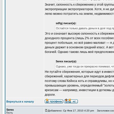
Значит, склонность к сбережению у этой груп
экспроприации экспроприаторов. Хотя, я не ду
легко можно потратить на землю, недвижимость
sdfgj писал(а):
Остаётся только давать деньги в долг под п
Это и означает высокую склонность к сбережен
доходного процента (лишь 2% от всех гособли
процент побольше, но всё равно маловат — я 
деньги держит в основном средний класс. А во
богачей. Однако таково лишь моё предположен
Serex писал(а):
Однако, уже тогда он прекрасно понимал, чт
Не путайте сбережения, которые идут в инвест
сбережений, характерных для периодов дефляц
поэтому слова Кейнса хоть и справедливы, но 
превышающих уровень, определяемый "золотым
кризисам — например, инвестиции в доткомы до
дороги.
Вернуться к началу
Serex
Добавлено: Ср Фев 17, 2010 4:20 pm
Заголовок соо
Гость