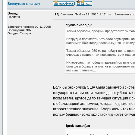
Вернуться к началу
Вольд
Добавлено: Пт Фев 19, 2010 1:12 pm
Заголовок соо
Политик
Чукча писал(а):
Зарегистрирован: 02.11.2008
Сообщения: 997
Таким образом, средний представитель "эли
Откуда: Самара
Нетрудно посчитать, что если поумерить ап
например 500 млрд (половинку), то на каждо
Таким образом, 250 млрд пойдут не на прои
очередь удешевит их производство и сделае
Интересно, что победит, здравый смысл ил
больше и больше, а платят в процентном от
весьма плачевно...
Если бы экономика США была замкнутой систем
государство изымает излишки денег у богатых
показатели. Другое дело текущая ситуация с с
глобализацией экономики, которая, однако, не
второстепенное значение. Америкосы итак мно
пользу бедных несколько стабилизирует ситуац
igrek писал(а):