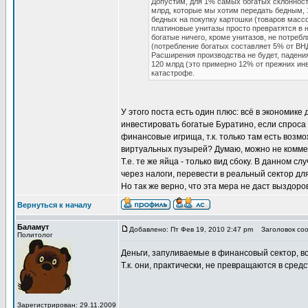
Допустим, для 1% самых богатых склонност
млрд, которые мы хотим передать бедным, 1
бедных на покупку картошки (товаров массо
платиновые унитазы просто превратятся в н
богатые ничего, кроме унитазов, не потреб
(потребление богатых составляет 5% от ВНД
Расширения производства не будет, падени
120 млрд (это примерно 12% от прежних инв
катастрофе.
У этого поста есть один плюс: всё в экономике 
инвестировать богатые Буратино, если спроса
финансовые игрища, т.к. только там есть воз
виртуальных пузырей? Думаю, можно не коммен
Т.е. те же яйца - только вид сбоку. В данном 
через налоги, перевести в реальный сектор д
Но так же верно, что эта мера не даст выздоро
Вернуться к началу
Баламут
Добавлено: Пт Фев 19, 2010 2:47 pm
Заголовок соо
Политолог
Деньги, запуливаемые в финансовый сектор, в
Т.к. они, практически, не превращаются в сред
Зарегистрирован: 29.11.2009