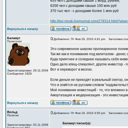
655 чел с доходами свыше 1 млрд. рублей,
6200 чел с доходами свыше 100 млн руб
370 тыс чел - с доходами более 1 млн руб
http://leo-mosk.livejournal.com/278314.html?vi
Вернуться к началу
Баламут
Добавлено: Пт Фев 19, 2010 4:41 pm
Заголовок соо
Политолог
Это современное широко пропиаренное поним
Так же как и понимание под капиталом - денег, с
Куда приятнее и солиднее называть себя инве
Одно дело клещ-спекулянт, другое инвестор - п
Вот и переворот в мозгах.
Зарегистрирован: 29.11.2009
Сообщения: 1929
Если деньги не приходят в реальный сектор, о
Что и зовётся не русским словом "надувательст
Моё понимание инвестиций - то, что вложено в
Амортизация и модернизация - это инвестиции
Вернуться к началу
Вольд
Добавлено: Пт Фев 19, 2010 4:50 pm
Заголовок соо
Политик
Баламут писал(а):
Зарегистрирован: 02.11.2008
Сообщения: 997