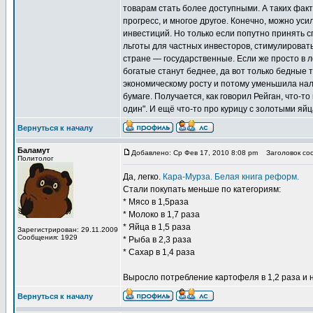
товарам стать более доступными. А таких факт
прогресс, и многое другое. Конечно, можно ус
инвестиций. Но только если попутно принять 
льготы для частных инвесторов, стимулировать
стране — государственные. Если же просто в ло
богатые станут беднее, да вот только бедные т
экономическому росту и потому уменьшила налог
бумаге. Получается, как говорил Рейган, что-т
один". И ещё что-то про курицу с золотыми я
Вернуться к началу
Баламут
Добавлено: Ср Фев 17, 2010 8:08 pm
Заголовок соо
Политолог
Да, легко.
Кара-Мурза. Белая книга реформ.
Стали покупать меньше по категориям:
* Мясо в 1,5раза
* Молоко в 1,7 раза
* Яйца в 1,5 раза
Зарегистрирован: 29.11.2009
Сообщения: 1929
* Рыба в 2,3 раза
* Сахар в 1,4 раза
Выросло потребление картофеля в 1,2 раза и 
Вернуться к началу