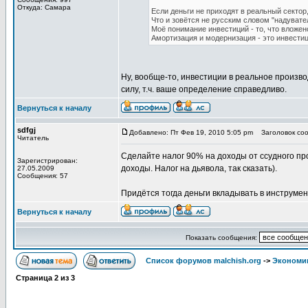
Откуда: Самара
Если деньги не приходят в реальный сектор
Что и зовётся не русским словом "надувате
Моё понимание инвестиций - то, что вложен
Амортизация и модернизация - это инвестиц
Ну, вообще-то, инвестиции в реальное произв
силу, т.ч. ваше определение справедливо.
Вернуться к началу
sdfgj
Добавлено: Пт Фев 19, 2010 5:05 pm
Заголовок соо
Читатель
Сделайте налог 90% на доходы от ссудного пр
Зарегистрирован:
доходы. Налог на дьявола, так сказать).
27.05.2009
Сообщения: 57
Придётся тогда деньги вкладывать в инструмен
Вернуться к началу
Показать сообщения:
Список форумов malchish.org
->
Экономи
Страница
2
из
3