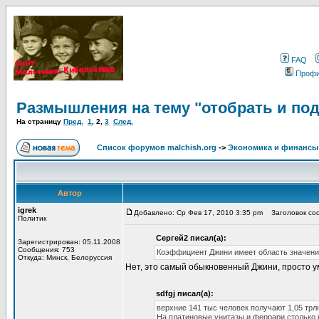
FAQ
Проф
Размышления на тему "отобрать и по
На страницу
Пред.
1
,
2
,
3
След.
Список форумов malchish.org
->
Экономика и финансы
Автор
igrek
Добавлено: Ср Фев 17, 2010 3:35 pm
Заголовок соо
Политик
Сергей2 писал(а):
Зарегистрирован: 05.11.2008
Сообщения: 753
Коэффициент Джини имеет область значений
Откуда: Минск, Белоруссия
Нет, это самый обыкновенный Джини, просто у
sdfgj писал(а):
верхние 141 тыс человек получают 1,05 трл
На платиновые унитазы и феррари столько 