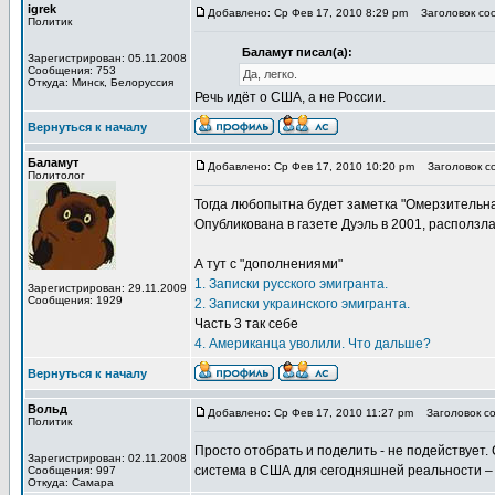
igrek
Добавлено: Ср Фев 17, 2010 8:29 pm
Заголовок соо
Политик
Баламут писал(а):
Зарегистрирован: 05.11.2008
Сообщения: 753
Да, легко.
Откуда: Минск, Белоруссия
Речь идёт о США, а не России.
Вернуться к началу
Баламут
Добавлено: Ср Фев 17, 2010 10:20 pm
Заголовок со
Политолог
Тогда любопытна будет заметка "Омерзительна
Опубликована в газете Дуэль в 2001, расползлась
А тут с "дополнениями"
1. Записки русского эмигранта.
Зарегистрирован: 29.11.2009
Сообщения: 1929
2. Записки украинского эмигранта.
Часть 3 так себе
4. Американца уволили. Что дальше?
Вернуться к началу
Вольд
Добавлено: Ср Фев 17, 2010 11:27 pm
Заголовок со
Политик
Просто отобрать и поделить - не подействует.
Зарегистрирован: 02.11.2008
система в США для сегодняшней реальности – 
Сообщения: 997
Откуда: Самара