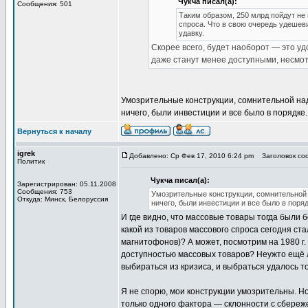
Чукча писал(а):
Сообщения: 501
Таким образом, 250 млрд пойдут не
спроса. Что в свою очередь удешеви
удавку.
Скорее всего, будет наоборот — это уд
даже станут менее доступными, несмот
Умозрительные конструкции, сомнительной на
ничего, были инвестиции и все было в порядке.
Вернуться к началу
igrek
Добавлено: Ср Фев 17, 2010 6:24 pm
Заголовок соо
Политик
Чукча писал(а):
Зарегистрирован: 05.11.2008
Сообщения: 753
Умозрительные конструкции, сомнительной 
Откуда: Минск, Белоруссия
ничего, были инвестиции и все было в поряд
И где видно, что массовые товары тогда были 
какой из товаров массового спроса сегодня с
магнитофонов)? А может, посмотрим на 1980 г. 
доступностью массовых товаров? Неужто ещё лу
выбираться из кризиса, и выбраться удалось то
Я не спорю, мои конструкции умозрительны. Н
только одного фактора — склонности с сбереж